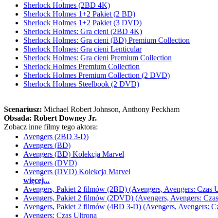
Sherlock Holmes (2BD 4K)
Sherlock Holmes 1+2 Pakiet (2 BD)
Sherlock Holmes 1+2 Pakiet (3 DVD)
Sherlock Holmes: Gra cieni (2BD 4K)
Sherlock Holmes: Gra cieni (BD) Premium Collection
Sherlock Holmes: Gra cieni Lenticular
Sherlock Holmes: Gra cieni Premium Collection
Sherlock Holmes Premium Collection
Sherlock Holmes Premium Collection (2 DVD)
Sherlock Holmes Steelbook (2 DVD)
Scenariusz:
Michael Robert Johnson
, Anthony Peckham
Obsada:
Robert Downey Jr.
Zobacz inne filmy tego aktora:
Avengers (2BD 3-D)
Avengers (BD)
Avengers (BD) Kolekcja Marvel
Avengers (DVD)
Avengers (DVD) Kolekcja Marvel
więcej...
Avengers, Pakiet 2 filmów (2BD) (Avengers, Avengers: Czas U
Avengers, Pakiet 2 filmów (2DVD) (Avengers, Avengers: Czas
Avengers, Pakiet 2 filmów (4BD 3-D) (Avengers, Avengers: Cz
Avengers: Czas Ultrona