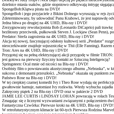
dzielnice miasta ssaków, gdzie stopniowo odkrywają intrygę sięgającą
SpongeBob:Klątwa pirata na DVD!
SpongeBob i jego przyjaciele z Bikini Dolnego wyruszają w rejs 
Zdeterminowany, by udowodnić Panu Krabowi, że jest naprawdę odw
Jedna bitwa po drugiej na 4K UHD, Blu-ray i DVD!
Zrezygnowany rewolucjonista Bob (Leonardo DiCaprio) pali trawkę i ż
bezlitosny przeciwnik, pułkownik Steven J. Lockjaw (Sean Penn), po 
Predator: Strefa zagrożenia na 4K UHD, Blu-ray i DVD!
Akcja tej nowej, fascynującej odsłony kultowej serii „Predator” roz
nieoczekiwanie znajduje sojuszniczkę w Thii (Elle Fanning). Razem
Tron: Ares na 4K UHD, Blu-ray i DVD!
Przygotuj się na pełną elektryzującej akcji przygodę w filmie TRON
jest gotowa na pierwszy fizyczny kontakt ze Sztuczną Inteligencją?
Springsteen: Ocal mnie od nicości na Blu-ray i DVD!
Osobisty film o powstawaniu akustycznego albumu „Nebraska”, w któ
sukcesu z demonami przeszłości. „Nebraska” okazała się punktem zw
Państwo Rose na Blu-ray i DVD!
W tej cierpkiej czarnej komedii Ivy i Theo Rose wydają się perfekcy
gwałtownie hamuje, natomiast Ivy rozkwita. Wtedy wybucha zajadła r
Zakręcony piątek 2 na Blu-ray i DVD oraz w pakiecie 2 DVD
JAMIE LEE CURTIS i LINDSAY LOHAN powracają w rolach Tess i Anny
Zmagając się z licznymi wyzwaniami związanymi z połączeniem dwóc
Fantastyczna Czwórka: Pierwsze kroki na 4K UHD, Blu-ray i DVD!
W retrofuturystycznym klimacie lat 60-tych Pierwsza Rodzina Marve