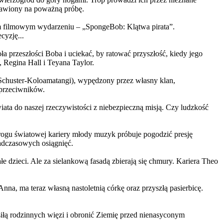
ystawiony na poważną próbę.
m filmowym wydarzeniu – „SpongeBob: Klątwa pirata”.
yzję...
a przeszłości Boba i uciekać, by ratować przyszłość, kiedy jego
 Regina Hall i Teyana Taylor.
us Schuster-Koloamatangi), wypędzony przez własny klan,
 przeciwników.
ata do naszej rzeczywistości z niebezpieczną misją. Czy ludzkość
rogu światowej kariery młody muzyk próbuje pogodzić presję
nadczasowych osiągnięć.
 dzieci. Ale za sielankową fasadą zbierają się chmury. Kariera Theo
ma teraz własną nastoletnią córkę oraz przyszłą pasierbicę.
iłą rodzinnych więzi i obronić Ziemię przed nienasyconym