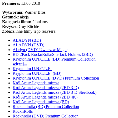
Premiera:
13.05.2010
Wytwórnia:
Warner Bros.
Gatunek:
akcja
Kategoria filmu:
fabularny
Reżyser:
Guy Ritchie
Zobacz inne filmy tego reżysera:
ALADYN (BD)
ALADYN (DVD)
Aladyn (DVD) Uwierz w Magię
BD 2Pack RocknRolla/Sherlock Holmes (2BD)
Kryptonim U.N.C.L.E (BD) Premium Collectiion
więcej...
Kryptonim U.N.C.L.E.
Kryptonim U.N.C.L.E. (BD)
Kryptonim U.N.C.L.E.(DVD) Premium Collectiion
Król Artur: Legenda miecza
Król Artur: Legenda miecza (2BD 3-D)
Król Artur: Legenda miecza (2BD 3-D Steelbook)
Król Artur: Legenda miecza (2BD 4K)
Król Artur: Legenda miecza (BD)
Rockandrolla (BD) Premium Collection
RocknRolla
Rocknrolla (DVD) Premium Collection