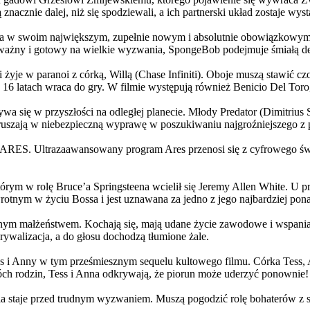
 znacznie dalej, niż się spodziewali, a ich partnerski układ zostaje w
życia w swoim największym, zupełnie nowym i absolutnie obowiązkowy
ażny i gotowy na wielkie wyzwania, SpongeBob podejmuje śmiałą dec
yje w paranoi z córką, Willą (Chase Infiniti). Oboje muszą stawić czoł
16 latach wraca do gry. W filmie występują również Benicio Del Toro,
grywa się w przyszłości na odległej planecie. Młody Predator (Dimitri
 ruszają w niebezpieczną wyprawę w poszukiwaniu najgroźniejszego z
: ARES. Ultrazaawansowany program Ares przenosi się z cyfrowego świ
rym w rolę Bruce’a Springsteena wcielił się Jeremy Allen White. U p
rotnym w życiu Bossa i jest uznawana za jedno z jego najbardziej po
jnym małżeństwem. Kochają się, mają udane życie zawodowe i wspaniałe
ywalizacja, a do głosu dochodzą tłumione żale.
 w tym prześmiesznym sequelu kultowego filmu. Córka Tess, Anna, 
h rodzin, Tess i Anna odkrywają, że piorun może uderzyć ponownie!
la staje przed trudnym wyzwaniem. Muszą pogodzić rolę bohaterów z s