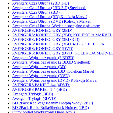
Avengers: Czas Ultrona (2BD 3-D)
Avengers: Czas Ultrona (2BD 3-D) Steelbook
Avengers: Czas Ultrona (BD)
Avengers: Czas Ultrona (BD) Kolekcja Marvel
Avengers: Czas Ultrona (DVD) Kolekcja Marvel
Avengers: Czas Ultrona, Wydanie specjalne z plakatem
AVENGERS: KONIEC GRY (2BD)
AVENGERS: KONIEC GRY (2BD) KOLEKCJA MARVEL
AVENGERS: KONIEC GRY (3BD 3-D)
AVENGERS: KONIEC GRY (3BD 3-D) STEELBOOK
AVENGERS: KONIEC GRY (DVD)
AVENGERS: KONIEC GRY (DVD) KOLEKCJA MARVE
Avengers: Wojna bez granic (2 BD3D)
Avengers: Wojna bez granic (2 BD3D Steelbook)
Avengers: Wojna bez granic (BD)
Avengers: Wojna bez granic (BD) Kolekcja Marvel
Avengers: Wojna bez granic (DVD)
Avengers: Wojna bez granic (DVD) Kolekcja Marvel
AVENGERS PAKIET 1-4 (4DVD)
AVENGERS PAKIET 1-4 (5BD)
Avengers Trylogia (3BD)
Avengers Trylogia (3DVD)
BD 2Pack Kac Vegas/Zanim Odejdą Wody (2BD)
BD 2Pack RocknRolla/Sherlock Holmes (2BD)
Futro: portret wyobrażony Diane Arbus