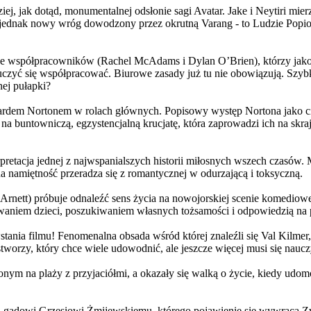
j, jak dotąd, monumentalnej odsłonie sagi Avatar. Jake i Neytiri mierzą
jednak nowy wróg dowodzony przez okrutną Varang - to Ludzie Popiołu
 współpracowników (Rachel McAdams i Dylan O’Brien), którzy jako jed
yć się współpracować. Biurowe zasady już tu nie obowiązują. Szybko 
nej pułapki?
wardem Nortonem w rolach głównych. Popisowy występ Nortona jako c
a buntowniczą, egzystencjalną krucjatę, która zaprowadzi ich na skraj
etacja jednej z najwspanialszych historii miłosnych wszech czasów. M
na namiętność przeradza się z romantycznej w odurzającą i toksyczną.
Arnett) próbuje odnaleźć sens życia na nowojorskiej scenie komediow
owaniem dzieci, poszukiwaniem własnych tożsamości i odpowiedzią na p
wstania filmu! Fenomenalna obsada wśród której znaleźli się Val Kilm
orzy, który chce wiele udowodnić, ale jeszcze więcej musi się naucz
onym na plaży z przyjaciółmi, a okazały się walką o życie, kiedy ud
 gadowi Grzesiowi Żmijewskiemu, którego pojawienie się wywraca Zw