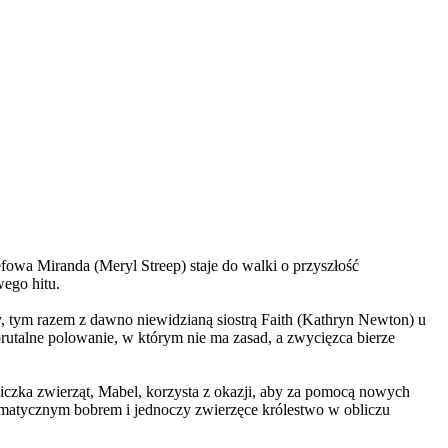
wa Miranda (Meryl Streep) staje do walki o przyszłość
wego hitu.
, tym razem z dawno niewidzianą siostrą Faith (Kathryn Newton) u
brutalne polowanie, w którym nie ma zasad, a zwycięzca bierze
czka zwierząt, Mabel, korzysta z okazji, aby za pomocą nowych
yzmatycznym bobrem i jednoczy zwierzęce królestwo w obliczu