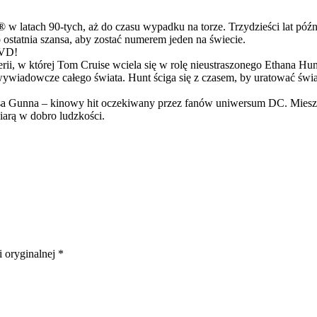
latach 90-tych, aż do czasu wypadku na torze. Trzydzieści lat późn
ostatnia szansa, aby zostać numerem jeden na świecie.
DVD!
serii, w której Tom Cruise wciela się w rolę nieustraszonego Ethana 
ci wywiadowcze całego świata. Hunt ściga się z czasem, by uratować świ
Gunna – kinowy hit oczekiwany przez fanów uniwersum DC. Mieszanka
arą w dobro ludzkości.
i oryginalnej *