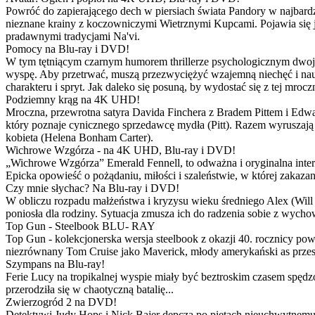
Powróć do zapierającego dech w piersiach świata Pandory w najbardzie
nieznane krainy z koczowniczymi Wietrznymi Kupcami. Pojawia się 
pradawnymi tradycjami Na'vi.
Pomocy na Blu-ray i DVD!
W tym tętniącym czarnym humorem thrillerze psychologicznym dwoje
wyspę. Aby przetrwać, muszą przezwyciężyć wzajemną niechęć i naucz
charakteru i spryt. Jak daleko się posuną, by wydostać się z tej mrocz
Podziemny krąg na 4K UHD!
Mroczna, przewrotna satyra Davida Finchera z Bradem Pittem i Ed
który poznaje cynicznego sprzedawcę mydła (Pitt). Razem wyruszają n
kobieta (Helena Bonham Carter).
Wichrowe Wzgórza - na 4K UHD, Blu-ray i DVD!
„Wichrowe Wzgórza” Emerald Fennell, to odważna i oryginalna interpr
Epicka opowieść o pożądaniu, miłości i szaleństwie, w której zakaza
Czy mnie słychac? Na Blu-ray i DVD!
W obliczu rozpadu małżeństwa i kryzysu wieku średniego Alex (Will 
poniosła dla rodziny. Sytuacja zmusza ich do radzenia sobie z wych
Top Gun - Steelbook BLU- RAY
Top Gun - kolekcjonerska wersja steelbook z okazji 40. rocznicy po
niezrównany Tom Cruise jako Maverick, młody amerykański as przestw
Szympans na Blu-ray!
Ferie Lucy na tropikalnej wyspie miały być beztroskim czasem spędz
przerodziła się w chaotyczną batalię...
Zwierzogród 2 na DVD!
Detektywi Judy Hops i Nick Bajer depczą po piętach nieuchwytnemu