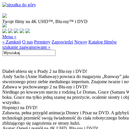
Twoje filmy na 4K UHD™, Blu-ray™ i DVD
Menu »
« Zamknij
O nas
Premiery
Zapowiedzi
Newsy
Katalog filmów
szukanie zaawansowane »
Diabeł ubiera się u Prady 2 na Blu-ray i DVD!
Andy Sachs (Anne Hathaway) powraca do magazynu „Runway” jako now
stworzonego przez siebie medialnego imperium. Znajome twarze i now
Zabawa w pochowanego 2 na Blu-ray i DVD!
Niedługo po krwawym starciu z rodziną Le Domas, Grace (Samara Wea
boku. Grace ma tylko jedną szansę na przeżycie, ocalenie siostry i
wszystko.
Hopnięci na DVD!
Zabawna, pełna przygód animacja Disney i Pixar na DVD. A gdybyśmy
technologii przenieść swoją świadomość do ciała robotycznego bobra
zbliżającego się zagrożenia ze strony ludzi.
Avatar: Ogień i popiół na 4K UHD, Blu-ray i DVD!