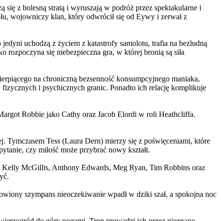
 się z bolesną stratą i wyruszają w podróż przez spektakularne i
, wojowniczy klan, który odwrócił się od Eywy i zerwał z
yni uchodzą z życiem z katastrofy samolotu, trafia na bezludną
rozpoczyna się niebezpieczna gra, w której bronią są siła
ierpiącego na chroniczną bezsenność konsumpcyjnego maniaka,
 fizycznych i psychicznych granic. Ponadto ich relację komplikuje
argot Robbie jako Cathy oraz Jacob Elordi w roli Heathcliffa.
ej. Tymczasem Tess (Laura Dern) mierzy się z poświęceniami, które
ytanie, czy miłość może przybrać nowy kształt.
er, Kelly McGillis, Anthony Edwards, Meg Ryan, Tim Robbins oraz
yć.
omowiony szympans nieoczekiwanie wpadł w dziki szał, a spokojna noc
ierzogród do góry nogami. Trop prowadzi ich przez nieznane