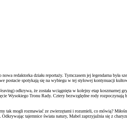
a redaktorka działu reportaży. Tymczasem jej legendarna była szefo
e postacie spotykają się na wybiegu w tej stylowej kontynuacji kulto
ving) odkrywa, że została wciągnięta w kolejny etap koszmarnej gry
 objęcie Wysokiego Tronu Rady. Cztery bezwzględne rody rozpoczynają 
 tak mogli rozmawiać ze zwierzętami i rozumieli, co mówią? Miłośni
. Odkrywając tajemnice świata natury, Mabel zaprzyjaźnia się z char