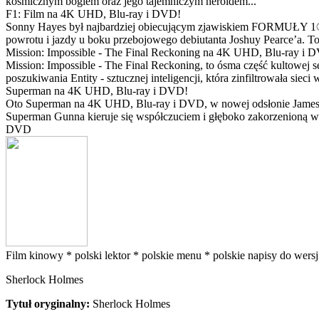
kosmicznym bogiem oraz jego tajemniczym heroldem...
F1: Film na 4K UHD, Blu-ray i DVD!
Sonny Hayes był najbardziej obiecującym zjawiskiem FORMUŁY 1® w 
powrotu i jazdy u boku przebojowego debiutanta Joshuy Pearce’a. To 
Mission: Impossible - The Final Reckoning na 4K UHD, Blu-ray i 
Mission: Impossible - The Final Reckoning, to ósma część kultowej 
poszukiwania Entity - sztucznej inteligencji, która zinfiltrowała sie
Superman na 4K UHD, Blu-ray i DVD!
Oto Superman na 4K UHD, Blu-ray i DVD, w nowej odsłonie Jamesa 
Superman Gunna kieruje się współczuciem i głęboko zakorzenioną wi
DVD
Film kinowy *
polski lektor *
polskie menu *
polskie napisy do wersj
Sherlock Holmes
Tytuł oryginalny:
Sherlock Holmes