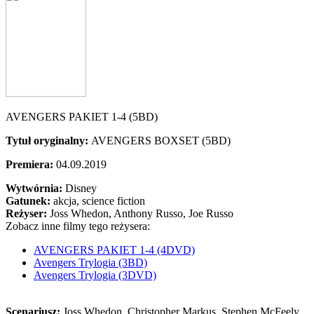
AVENGERS PAKIET 1-4 (5BD)
Tytuł oryginalny:
AVENGERS BOXSET (5BD)
Premiera:
04.09.2019
Wytwórnia:
Disney
Gatunek:
akcja, science fiction
Reżyser:
Joss Whedon, Anthony Russo, Joe Russo
Zobacz inne filmy tego reżysera:
AVENGERS PAKIET 1-4 (4DVD)
Avengers Trylogia (3BD)
Avengers Trylogia (3DVD)
Scenariusz:
Joss Whedon
, Christopher Markus
, Stephen McFeely