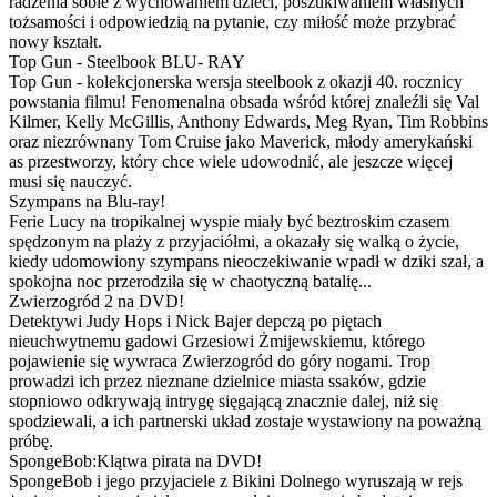
radzenia sobie z wychowaniem dzieci, poszukiwaniem własnych
tożsamości i odpowiedzią na pytanie, czy miłość może przybrać
nowy kształt.
Top Gun - Steelbook BLU- RAY
Top Gun - kolekcjonerska wersja steelbook z okazji 40. rocznicy
powstania filmu! Fenomenalna obsada wśród której znaleźli się Val
Kilmer, Kelly McGillis, Anthony Edwards, Meg Ryan, Tim Robbins
oraz niezrównany Tom Cruise jako Maverick, młody amerykański
as przestworzy, który chce wiele udowodnić, ale jeszcze więcej
musi się nauczyć.
Szympans na Blu-ray!
Ferie Lucy na tropikalnej wyspie miały być beztroskim czasem
spędzonym na plaży z przyjaciółmi, a okazały się walką o życie,
kiedy udomowiony szympans nieoczekiwanie wpadł w dziki szał, a
spokojna noc przerodziła się w chaotyczną batalię...
Zwierzogród 2 na DVD!
Detektywi Judy Hops i Nick Bajer depczą po piętach
nieuchwytnemu gadowi Grzesiowi Żmijewskiemu, którego
pojawienie się wywraca Zwierzogród do góry nogami. Trop
prowadzi ich przez nieznane dzielnice miasta ssaków, gdzie
stopniowo odkrywają intrygę sięgającą znacznie dalej, niż się
spodziewali, a ich partnerski układ zostaje wystawiony na poważną
próbę.
SpongeBob:Klątwa pirata na DVD!
SpongeBob i jego przyjaciele z Bikini Dolnego wyruszają w rejs