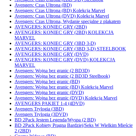
Avengers: Czas Ultrona (BD)
Avengers: Czas Ultrona (BD) Kolekcja Marvel
Avengers: Czas Ultrona (DVD) Kolekcja Marvel
Avengers: Czas Ultrona, Wydanie specjalne z plakatem
AVENGERS: KONIEC GRY (2BD)
AVENGERS: KONIEC GRY (2BD) KOLEKCJA
MARVEL
AVENGERS: KONIEC GRY (3BD 3-D)
AVENGERS: KONIEC GRY (3BD 3-D) STEELBOOK
AVENGERS: KONIEC GRY (DVD)
AVENGERS: KONIEC GRY (DVD) KOLEKCJA
MARVEL
Avengers: Wojna bez granic (2 BD3D)
Avengers: Wojna bez granic (2 BD3D Steelbook)
Avengers: Wojna bez granic (BD)
Avengers: Wojna bez granic (BD) Kolekcja Marvel
Avengers: Wojna bez granic (DVD)
Avengers: Wojna bez granic (DVD) Kolekcja Marvel
AVENGERS PAKIET 1-4 (4DVD)
Avengers Trylogia (3BD)
Avengers Trylogia (3DVD)
BD 2Pack Jestem Legendą/Wyspa (2 BD)
BD 2Pack Kobiety Pragną Bardziej/Seks W Wielkim Mieście
2 (2BD)