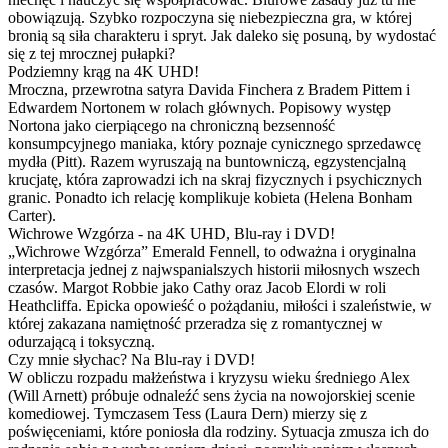
obowiązują. Szybko rozpoczyna się niebezpieczna gra, w której
bronią są siła charakteru i spryt. Jak daleko się posuną, by wydostać
się z tej mrocznej pułapki?
Podziemny krąg na 4K UHD!
Mroczna, przewrotna satyra Davida Finchera z Bradem Pittem i
Edwardem Nortonem w rolach głównych. Popisowy występ
Nortona jako cierpiącego na chroniczną bezsenność
konsumpcyjnego maniaka, który poznaje cynicznego sprzedawcę
mydła (Pitt). Razem wyruszają na buntowniczą, egzystencjalną
krucjatę, która zaprowadzi ich na skraj fizycznych i psychicznych
granic. Ponadto ich relację komplikuje kobieta (Helena Bonham
Carter).
Wichrowe Wzgórza - na 4K UHD, Blu-ray i DVD!
„Wichrowe Wzgórza” Emerald Fennell, to odważna i oryginalna
interpretacja jednej z najwspanialszych historii miłosnych wszech
czasów. Margot Robbie jako Cathy oraz Jacob Elordi w roli
Heathcliffa. Epicka opowieść o pożądaniu, miłości i szaleństwie, w
której zakazana namiętność przeradza się z romantycznej w
odurzającą i toksyczną.
Czy mnie słychac? Na Blu-ray i DVD!
W obliczu rozpadu małżeństwa i kryzysu wieku średniego Alex
(Will Arnett) próbuje odnaleźć sens życia na nowojorskiej scenie
komediowej. Tymczasem Tess (Laura Dern) mierzy się z
poświęceniami, które poniosła dla rodziny. Sytuacja zmusza ich do