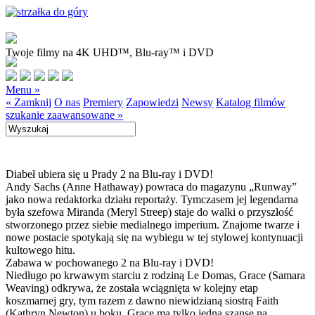
Twoje filmy na 4K UHD™, Blu-ray™ i DVD
Menu »
« Zamknij
O nas
Premiery
Zapowiedzi
Newsy
Katalog filmów
szukanie zaawansowane »
Diabeł ubiera się u Prady 2 na Blu-ray i DVD!
Andy Sachs (Anne Hathaway) powraca do magazynu „Runway”
jako nowa redaktorka działu reportaży. Tymczasem jej legendarna
była szefowa Miranda (Meryl Streep) staje do walki o przyszłość
stworzonego przez siebie medialnego imperium. Znajome twarze i
nowe postacie spotykają się na wybiegu w tej stylowej kontynuacji
kultowego hitu.
Zabawa w pochowanego 2 na Blu-ray i DVD!
Niedługo po krwawym starciu z rodziną Le Domas, Grace (Samara
Weaving) odkrywa, że została wciągnięta w kolejny etap
koszmarnej gry, tym razem z dawno niewidzianą siostrą Faith
(Kathryn Newton) u boku. Grace ma tylko jedną szansę na