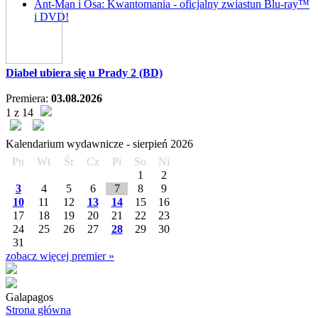
Ant-Man i Osa: Kwantomania - oficjalny zwiastun Blu-ray™
i DVD!
Diabeł ubiera się u Prady 2 (BD)
Premiera:
03.08.2026
1 z 14
Kalendarium wydawnicze -
sierpień
2026
Pn
Wt
Śr
Cz
Pi
So
Ni
1
2
3
4
5
6
7
8
9
10
11
12
13
14
15
16
17
18
19
20
21
22
23
24
25
26
27
28
29
30
31
zobacz więcej premier »
Galapagos
Strona główna