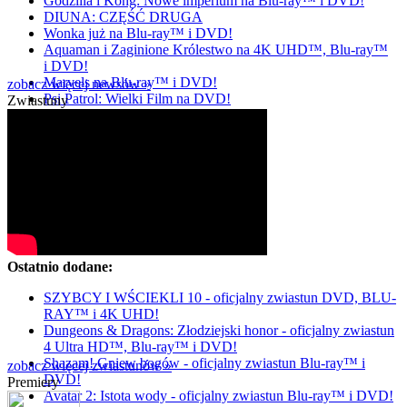
Godzilla i Kong: Nowe imperium na Blu-ray™ i DVD!
DIUNA: CZĘŚĆ DRUGA
Wonka już na Blu-ray™ i DVD!
Aquaman i Zaginione Królestwo na 4K UHD™, Blu-ray™
i DVD!
Marvels na Blu-ray™ i DVD!
zobacz więcej newsów »
Psi Patrol: Wielki Film na DVD!
Zwiastuny
Ostatnio dodane:
SZYBCY I WŚCIEKLI 10 - oficjalny zwiastun DVD, BLU-
RAY™ i 4K UHD!
Dungeons & Dragons: Złodziejski honor - oficjalny zwiastun
4 Ultra HD™, Blu-ray™ i DVD!
Shazam! Gniew bogów - oficjalny zwiastun Blu-ray™ i
zobacz więcej zwiastunów »
DVD!
Premiery
Avatar 2: Istota wody - oficjalny zwiastun Blu-ray™ i DVD!