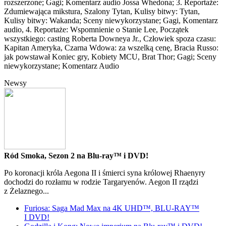
rozszerzone; Gagi; Komentarz audio Jossa Whedona; 3. Reportaże:
Zdumiewająca mikstura, Szalony Tytan, Kulisy bitwy: Tytan,
Kulisy bitwy: Wakanda; Sceny niewykorzystane; Gagi, Komentarz
audio, 4. Reportaże: Wspomnienie o Stanie Lee, Początek
wszystkiego: casting Roberta Downeya Jr., Człowiek spoza czasu:
Kapitan Ameryka, Czarna Wdowa: za wszelką cenę, Bracia Russo:
jak powstawał Koniec gry, Kobiety MCU, Brat Thor; Gagi; Sceny
niewykorzystane; Komentarz Audio
Newsy
Ród Smoka, Sezon 2 na Blu-ray™ i DVD!
Po koronacji króla Aegona II i śmierci syna królowej Rhaenyry
dochodzi do rozłamu w rodzie Targaryenów. Aegon II rządzi
z Żelaznego...
Furiosa: Saga Mad Max na 4K UHD™, BLU-RAY™
I DVD!