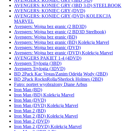
AVENGERS: KONIEC GRY (3BD 3-D)
AVENGERS: KONIEC GRY (3BD 3-D) STEELBOOK
AVENGERS: KONIEC GRY (DVD)
AVENGERS: KONIEC GRY (DVD) KOLEKCJA
MARVEL
Avengers: Wojna bez granic (2 BD3D)
Avengers: Wojna bez granic (2 BD3D Steelbook)
Avengers: Wojna bez granic (BD)
Avengers: Wojna bez granic (BD) Kolekcja Marvel
Avengers: Wojna bez granic (DVD)
Avengers: Wojna bez granic (DVD) Kolekcja Marvel
AVENGERS PAKIET 1-4 (4DVD)
Avengers Trylogia (3BD)
Avengers Trylogia (3DVD)
BD 2Pack Kac Vegas/Zanim Odejdą Wody (2BD)
BD 2Pack RocknRolla/Sherlock Holmes (2BD)
Futro: portret wyobrażony Diane Arbus
Iron Man (BD)
Iron Man (BD) Kolekcja Marvel
Iron Man (DVD)
Iron Man (DVD) Kolekcja Marvel
Iron Man 2 (BD)
Iron Man 2 (BD) Kolekcja Marvel
Iron Man 2 (DVD)
Iron Man 2 (DVD) Kolekcja Marvel