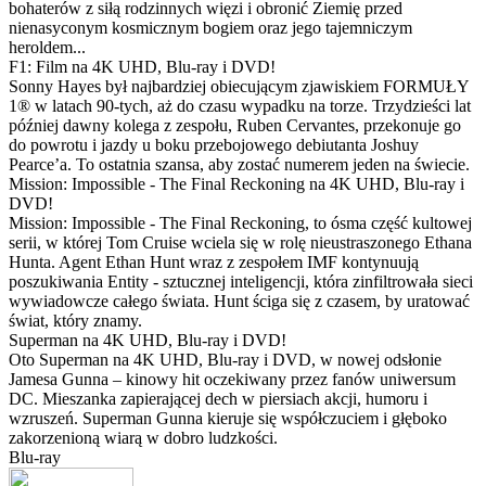
bohaterów z siłą rodzinnych więzi i obronić Ziemię przed
nienasyconym kosmicznym bogiem oraz jego tajemniczym
heroldem...
F1: Film na 4K UHD, Blu-ray i DVD!
Sonny Hayes był najbardziej obiecującym zjawiskiem FORMUŁY
1® w latach 90-tych, aż do czasu wypadku na torze. Trzydzieści lat
później dawny kolega z zespołu, Ruben Cervantes, przekonuje go
do powrotu i jazdy u boku przebojowego debiutanta Joshuy
Pearce’a. To ostatnia szansa, aby zostać numerem jeden na świecie.
Mission: Impossible - The Final Reckoning na 4K UHD, Blu-ray i
DVD!
Mission: Impossible - The Final Reckoning, to ósma część kultowej
serii, w której Tom Cruise wciela się w rolę nieustraszonego Ethana
Hunta. Agent Ethan Hunt wraz z zespołem IMF kontynuują
poszukiwania Entity - sztucznej inteligencji, która zinfiltrowała sieci
wywiadowcze całego świata. Hunt ściga się z czasem, by uratować
świat, który znamy.
Superman na 4K UHD, Blu-ray i DVD!
Oto Superman na 4K UHD, Blu-ray i DVD, w nowej odsłonie
Jamesa Gunna – kinowy hit oczekiwany przez fanów uniwersum
DC. Mieszanka zapierającej dech w piersiach akcji, humoru i
wzruszeń. Superman Gunna kieruje się współczuciem i głęboko
zakorzenioną wiarą w dobro ludzkości.
Blu-ray