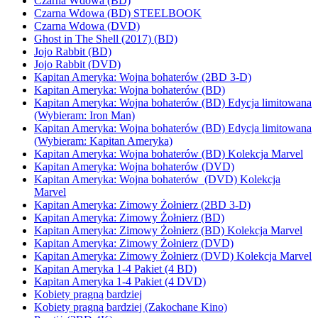
Czarna Wdowa (BD)
Czarna Wdowa (BD) STEELBOOK
Czarna Wdowa (DVD)
Ghost in The Shell (2017) (BD)
Jojo Rabbit (BD)
Jojo Rabbit (DVD)
Kapitan Ameryka: Wojna bohaterów (2BD 3-D)
Kapitan Ameryka: Wojna bohaterów (BD)
Kapitan Ameryka: Wojna bohaterów (BD) Edycja limitowana
(Wybieram: Iron Man)
Kapitan Ameryka: Wojna bohaterów (BD) Edycja limitowana
(Wybieram: Kapitan Ameryka)
Kapitan Ameryka: Wojna bohaterów (BD) Kolekcja Marvel
Kapitan Ameryka: Wojna bohaterów (DVD)
Kapitan Ameryka: Wojna bohaterów (DVD) Kolekcja
Marvel
Kapitan Ameryka: Zimowy Żołnierz (2BD 3-D)
Kapitan Ameryka: Zimowy Żołnierz (BD)
Kapitan Ameryka: Zimowy Żołnierz (BD) Kolekcja Marvel
Kapitan Ameryka: Zimowy Żołnierz (DVD)
Kapitan Ameryka: Zimowy Żołnierz (DVD) Kolekcja Marvel
Kapitan Ameryka 1-4 Pakiet (4 BD)
Kapitan Ameryka 1-4 Pakiet (4 DVD)
Kobiety pragną bardziej
Kobiety pragną bardziej (Zakochane Kino)