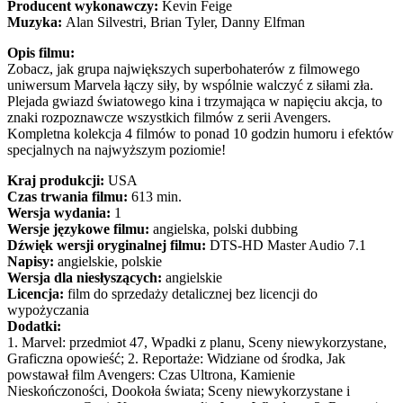
Producent wykonawczy:
Kevin Feige
Muzyka:
Alan Silvestri, Brian Tyler, Danny Elfman
Opis filmu:
Zobacz, jak grupa największych superbohaterów z filmowego
uniwersum Marvela łączy siły, by wspólnie walczyć z siłami zła.
Plejada gwiazd światowego kina i trzymająca w napięciu akcja, to
znaki rozpoznawcze wszystkich filmów z serii Avengers.
Kompletna kolekcja 4 filmów to ponad 10 godzin humoru i efektów
specjalnych na najwyższym poziomie!
Kraj produkcji:
USA
Czas trwania filmu:
613 min.
Wersja wydania:
1
Wersje językowe filmu:
angielska, polski dubbing
Dźwięk wersji oryginalnej filmu:
DTS-HD Master Audio 7.1
Napisy:
angielskie, polskie
Wersja dla niesłyszących:
angielskie
Licencja:
film do sprzedaży detalicznej bez licencji do
wypożyczania
Dodatki:
1. Marvel: przedmiot 47, Wpadki z planu, Sceny niewykorzystane,
Graficzna opowieść; 2. Reportaże: Widziane od środka, Jak
powstawał film Avengers: Czas Ultrona, Kamienie
Nieskończoności, Dookoła świata; Sceny niewykorzystane i