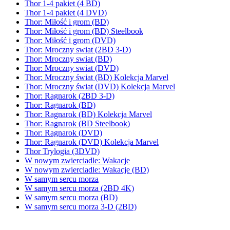
Thor 1-4 pakiet (4 BD)
Thor 1-4 pakiet (4 DVD)
Thor: Miłość i grom (BD)
Thor: Miłość i grom (BD) Steelbook
Thor: Miłość i grom (DVD)
Thor: Mroczny swiat (2BD 3-D)
Thor: Mroczny swiat (BD)
Thor: Mroczny swiat (DVD)
Thor: Mroczny świat (BD) Kolekcja Marvel
Thor: Mroczny świat (DVD) Kolekcja Marvel
Thor: Ragnarok (2BD 3-D)
Thor: Ragnarok (BD)
Thor: Ragnarok (BD) Kolekcja Marvel
Thor: Ragnarok (BD Steelbook)
Thor: Ragnarok (DVD)
Thor: Ragnarok (DVD) Kolekcja Marvel
Thor Trylogia (3DVD)
W nowym zwierciadle: Wakacje
W nowym zwierciadle: Wakacje (BD)
W samym sercu morza
W samym sercu morza (2BD 4K)
W samym sercu morza (BD)
W samym sercu morza 3-D (2BD)