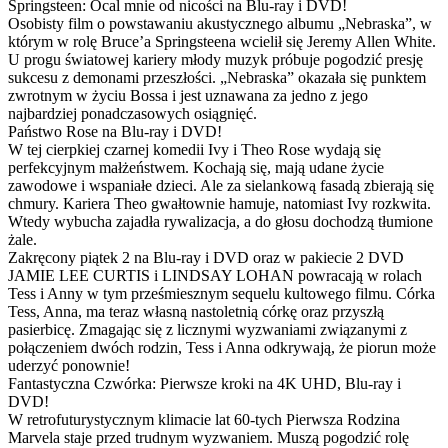
Springsteen: Ocal mnie od nicości na Blu-ray i DVD!
Osobisty film o powstawaniu akustycznego albumu „Nebraska”, w
którym w rolę Bruce’a Springsteena wcielił się Jeremy Allen White.
U progu światowej kariery młody muzyk próbuje pogodzić presję
sukcesu z demonami przeszłości. „Nebraska” okazała się punktem
zwrotnym w życiu Bossa i jest uznawana za jedno z jego
najbardziej ponadczasowych osiągnięć.
Państwo Rose na Blu-ray i DVD!
W tej cierpkiej czarnej komedii Ivy i Theo Rose wydają się
perfekcyjnym małżeństwem. Kochają się, mają udane życie
zawodowe i wspaniałe dzieci. Ale za sielankową fasadą zbierają się
chmury. Kariera Theo gwałtownie hamuje, natomiast Ivy rozkwita.
Wtedy wybucha zajadła rywalizacja, a do głosu dochodzą tłumione
żale.
Zakręcony piątek 2 na Blu-ray i DVD oraz w pakiecie 2 DVD
JAMIE LEE CURTIS i LINDSAY LOHAN powracają w rolach
Tess i Anny w tym prześmiesznym sequelu kultowego filmu. Córka
Tess, Anna, ma teraz własną nastoletnią córkę oraz przyszłą
pasierbicę. Zmagając się z licznymi wyzwaniami związanymi z
połączeniem dwóch rodzin, Tess i Anna odkrywają, że piorun może
uderzyć ponownie!
Fantastyczna Czwórka: Pierwsze kroki na 4K UHD, Blu-ray i
DVD!
W retrofuturystycznym klimacie lat 60-tych Pierwsza Rodzina
Marvela staje przed trudnym wyzwaniem. Muszą pogodzić rolę