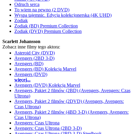
Odruch serca
To wiem na pewno (2 DVD)
Wyspa tajemnic. Edycja kolekcjonerska (4K UHD)
Zodiak
Zodiak (BD) Premium Collection
Zodiak (DVD) Premium Collection
Scarlett Johansson
Zobacz inne filmy tego aktora:
Asteroid City (DVD)
Avengers (2BD 3-D)
Avengers (BD)
Avengers (BD) Kolekcja Marvel
Avengers (DVD)
więcej...
Avengers (DVD) Kolekcja Marvel
Avengers, Pakiet 2 filmów (2BD) (Avengers, Avengers: Czas
Ultrona)
Avengers, Pakiet 2 filmów (2DVD) (Avengers, Avengers:
Czas Ultrona)
Avengers, Pakiet 2 filmów (4BD 3-D) (Avengers, Avengers:
Czas Ultrona)
Avengers: Czas Ultrona
Avengers: Czas Ultrona (2BD 3-D)
Avengers: Czas Ultrona (2BD 3-D) Steelbook