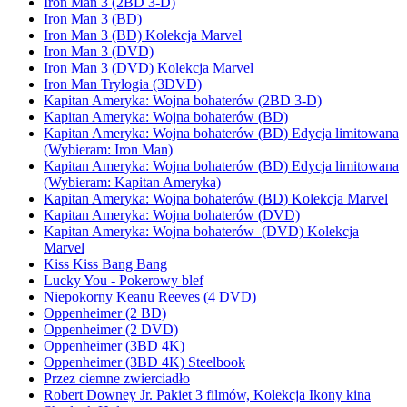
Iron Man 3 (2BD 3-D)
Iron Man 3 (BD)
Iron Man 3 (BD) Kolekcja Marvel
Iron Man 3 (DVD)
Iron Man 3 (DVD) Kolekcja Marvel
Iron Man Trylogia (3DVD)
Kapitan Ameryka: Wojna bohaterów (2BD 3-D)
Kapitan Ameryka: Wojna bohaterów (BD)
Kapitan Ameryka: Wojna bohaterów (BD) Edycja limitowana
(Wybieram: Iron Man)
Kapitan Ameryka: Wojna bohaterów (BD) Edycja limitowana
(Wybieram: Kapitan Ameryka)
Kapitan Ameryka: Wojna bohaterów (BD) Kolekcja Marvel
Kapitan Ameryka: Wojna bohaterów (DVD)
Kapitan Ameryka: Wojna bohaterów (DVD) Kolekcja
Marvel
Kiss Kiss Bang Bang
Lucky You - Pokerowy blef
Niepokorny Keanu Reeves (4 DVD)
Oppenheimer (2 BD)
Oppenheimer (2 DVD)
Oppenheimer (3BD 4K)
Oppenheimer (3BD 4K) Steelbook
Przez ciemne zwierciadło
Robert Downey Jr. Pakiet 3 filmów, Kolekcja Ikony kina