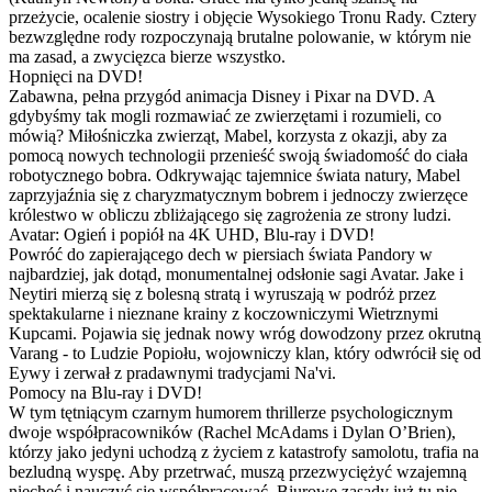
przeżycie, ocalenie siostry i objęcie Wysokiego Tronu Rady. Cztery
bezwzględne rody rozpoczynają brutalne polowanie, w którym nie
ma zasad, a zwycięzca bierze wszystko.
Hopnięci na DVD!
Zabawna, pełna przygód animacja Disney i Pixar na DVD. A
gdybyśmy tak mogli rozmawiać ze zwierzętami i rozumieli, co
mówią? Miłośniczka zwierząt, Mabel, korzysta z okazji, aby za
pomocą nowych technologii przenieść swoją świadomość do ciała
robotycznego bobra. Odkrywając tajemnice świata natury, Mabel
zaprzyjaźnia się z charyzmatycznym bobrem i jednoczy zwierzęce
królestwo w obliczu zbliżającego się zagrożenia ze strony ludzi.
Avatar: Ogień i popiół na 4K UHD, Blu-ray i DVD!
Powróć do zapierającego dech w piersiach świata Pandory w
najbardziej, jak dotąd, monumentalnej odsłonie sagi Avatar. Jake i
Neytiri mierzą się z bolesną stratą i wyruszają w podróż przez
spektakularne i nieznane krainy z koczowniczymi Wietrznymi
Kupcami. Pojawia się jednak nowy wróg dowodzony przez okrutną
Varang - to Ludzie Popiołu, wojowniczy klan, który odwrócił się od
Eywy i zerwał z pradawnymi tradycjami Na'vi.
Pomocy na Blu-ray i DVD!
W tym tętniącym czarnym humorem thrillerze psychologicznym
dwoje współpracowników (Rachel McAdams i Dylan O’Brien),
którzy jako jedyni uchodzą z życiem z katastrofy samolotu, trafia na
bezludną wyspę. Aby przetrwać, muszą przezwyciężyć wzajemną
niechęć i nauczyć się współpracować. Biurowe zasady już tu nie