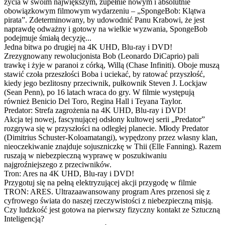
życia w swoim największym, zupełnie nowym i absolutnie
obowiązkowym filmowym wydarzeniu – „SpongeBob: Klątwa
pirata”. Zdeterminowany, by udowodnić Panu Krabowi, że jest
naprawdę odważny i gotowy na wielkie wyzwania, SpongeBob
podejmuje śmiałą decyzję...
Jedna bitwa po drugiej na 4K UHD, Blu-ray i DVD!
Zrezygnowany rewolucjonista Bob (Leonardo DiCaprio) pali
trawkę i żyje w paranoi z córką, Willą (Chase Infiniti). Oboje muszą
stawić czoła przeszłości Boba i uciekać, by ratować przyszłość,
kiedy jego bezlitosny przeciwnik, pułkownik Steven J. Lockjaw
(Sean Penn), po 16 latach wraca do gry. W filmie występują
również Benicio Del Toro, Regina Hall i Teyana Taylor.
Predator: Strefa zagrożenia na 4K UHD, Blu-ray i DVD!
Akcja tej nowej, fascynującej odsłony kultowej serii „Predator”
rozgrywa się w przyszłości na odległej planecie. Młody Predator
(Dimitrius Schuster-Koloamatangi), wypędzony przez własny klan,
nieoczekiwanie znajduje sojuszniczkę w Thii (Elle Fanning). Razem
ruszają w niebezpieczną wyprawę w poszukiwaniu
najgroźniejszego z przeciwników.
Tron: Ares na 4K UHD, Blu-ray i DVD!
Przygotuj się na pełną elektryzującej akcji przygodę w filmie
TRON: ARES. Ultrazaawansowany program Ares przenosi się z
cyfrowego świata do naszej rzeczywistości z niebezpieczną misją.
Czy ludzkość jest gotowa na pierwszy fizyczny kontakt ze Sztuczną
Inteligencją?