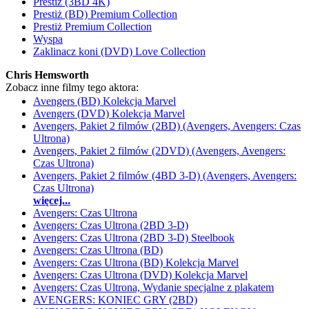
Prestiż (3BD 4K)
Prestiż (BD) Premium Collection
Prestiż Premium Collection
Wyspa
Zaklinacz koni (DVD) Love Collection
Chris Hemsworth
Zobacz inne filmy tego aktora:
Avengers (BD) Kolekcja Marvel
Avengers (DVD) Kolekcja Marvel
Avengers, Pakiet 2 filmów (2BD) (Avengers, Avengers: Czas
Ultrona)
Avengers, Pakiet 2 filmów (2DVD) (Avengers, Avengers:
Czas Ultrona)
Avengers, Pakiet 2 filmów (4BD 3-D) (Avengers, Avengers:
Czas Ultrona)
więcej...
Avengers: Czas Ultrona
Avengers: Czas Ultrona (2BD 3-D)
Avengers: Czas Ultrona (2BD 3-D) Steelbook
Avengers: Czas Ultrona (BD)
Avengers: Czas Ultrona (BD) Kolekcja Marvel
Avengers: Czas Ultrona (DVD) Kolekcja Marvel
Avengers: Czas Ultrona, Wydanie specjalne z plakatem
AVENGERS: KONIEC GRY (2BD)