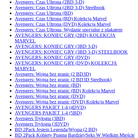
Avengers: Czas Ultrona (2BD 3-D)
Avengers: Czas Ultrona (2BD 3-D) Steelbook
Avengers: Czas Ultrona (BD)
Avengers: Czas Ultrona (BD) Kolekcja Marvel
Avengers: Czas Ultrona (DVD) Kolekcja Marvel
Avengers: Czas Ultrona, Wydanie specjalne z plakatem
AVENGERS: KONIEC GRY (2BD) KOLEKCJA
MARVEL
AVENGERS: KONIEC GRY (3BD 3-D)
AVENGERS: KONIEC GRY (3BD 3-D) STEELBOOK
AVENGERS: KONIEC GRY (DVD)
AVENGERS: KONIEC GRY (DVD) KOLEKCJA
MARVEL
Avengers: Wojna bez granic (2 BD3D)
Avengers: Wojna bez granic (2 BD3D Steelbook)
Avengers: Wojna bez granic (BD)
Avengers: Wojna bez granic (BD) Kolekcja Marvel
Avengers: Wojna bez granic (DVD)
Avengers: Wojna bez granic (DVD) Kolekcja Marvel
AVENGERS PAKIET 1-4 (4DVD)
AVENGERS PAKIET 1-4 (5BD)
Avengers Trylogia (3BD)
Avengers Trylogia (3DVD)
BD 2Pack Jestem Legendą/Wyspa (2 BD)
BD 2Pack Kobiety Pragną Bardziej/Seks W Wielkim Mieście