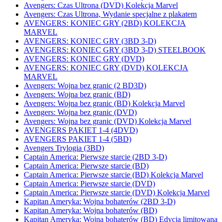
Avengers: Czas Ultrona (DVD) Kolekcja Marvel
Avengers: Czas Ultrona, Wydanie specjalne z plakatem
AVENGERS: KONIEC GRY (2BD) KOLEKCJA
MARVEL
AVENGERS: KONIEC GRY (3BD 3-D)
AVENGERS: KONIEC GRY (3BD 3-D) STEELBOOK
AVENGERS: KONIEC GRY (DVD)
AVENGERS: KONIEC GRY (DVD) KOLEKCJA
MARVEL
Avengers: Wojna bez granic (2 BD3D)
Avengers: Wojna bez granic (BD)
Avengers: Wojna bez granic (BD) Kolekcja Marvel
Avengers: Wojna bez granic (DVD)
Avengers: Wojna bez granic (DVD) Kolekcja Marvel
AVENGERS PAKIET 1-4 (4DVD)
AVENGERS PAKIET 1-4 (5BD)
Avengers Trylogia (3BD)
Captain America: Pierwsze starcie (2BD 3-D)
Captain America: Pierwsze starcie (BD)
Captain America: Pierwsze starcie (BD) Kolekcja Marvel
Captain America: Pierwsze starcie (DVD)
Captain America: Pierwsze starcie (DVD) Kolekcja Marvel
Kapitan Ameryka: Wojna bohaterów (2BD 3-D)
Kapitan Ameryka: Wojna bohaterów (BD)
Kapitan Ameryka: Wojna bohaterów (BD) Edycja limitowana