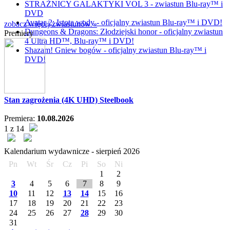
STRAŻNICY GALAKTYKI VOL 3 - zwiastun Blu-ray™ i
DVD
Avatar 2: Istota wody - oficjalny zwiastun Blu-ray™ i DVD!
zobacz więcej zwiastunów »
Dungeons & Dragons: Złodziejski honor - oficjalny zwiastun
Premiery
4 Ultra HD™, Blu-ray™ i DVD!
Shazam! Gniew bogów - oficjalny zwiastun Blu-ray™ i
DVD!
Stan zagrożenia (4K UHD) Steelbook
Premiera:
10.08.2026
1 z 14
Kalendarium wydawnicze -
sierpień
2026
Pn
Wt
Śr
Cz
Pi
So
Ni
1
2
3
4
5
6
7
8
9
10
11
12
13
14
15
16
17
18
19
20
21
22
23
24
25
26
27
28
29
30
31