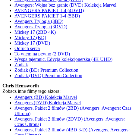
Avengers: Wojna bez granic (DVD) Kolekcja Marvel
AVENGERS PAKIET 1-4 (4DVD)
AVENGERS PAKIET 1-4 (5BD)
Avengers Trylogia (3BD)
Avengers Trylogia (3DVD)
Mickey 17 (2BD 4K)
Mickey 17 (BD)
Mickey 17 (DVD)
Odruch serca
To wiem na pewno (2 DVD)
Wyspa tajemnic. Edycja kolekcjonerska (4K UHD)
Zodiak
Zodiak (BD) Premium Collection
Zodiak (DVD) Premium Collection
Chris Hemsworth
Zobacz inne filmy tego aktora:
Avengers (BD) Kolekcja Marvel
Avengers (DVD) Kolekcja Marvel
Avengers, Pakiet 2 filmów (2BD) (Avengers, Avengers: Czas
Ultrona)
Avengers, Pakiet 2 filmów (2DVD) (Avengers, Avengers:
Czas Ultrona)
Avengers, Pakiet 2 filmów (4BD 3-D) (Avengers, Avengers: