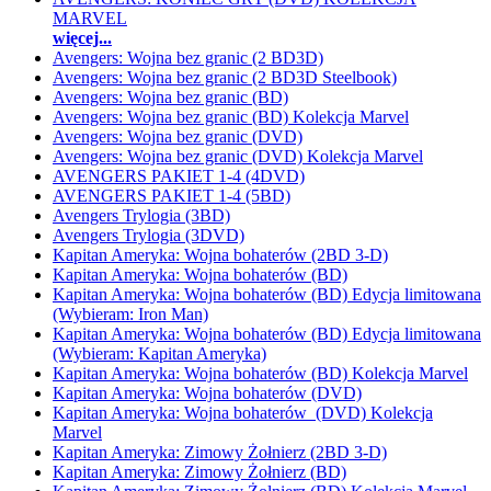
MARVEL
więcej...
Avengers: Wojna bez granic (2 BD3D)
Avengers: Wojna bez granic (2 BD3D Steelbook)
Avengers: Wojna bez granic (BD)
Avengers: Wojna bez granic (BD) Kolekcja Marvel
Avengers: Wojna bez granic (DVD)
Avengers: Wojna bez granic (DVD) Kolekcja Marvel
AVENGERS PAKIET 1-4 (4DVD)
AVENGERS PAKIET 1-4 (5BD)
Avengers Trylogia (3BD)
Avengers Trylogia (3DVD)
Kapitan Ameryka: Wojna bohaterów (2BD 3-D)
Kapitan Ameryka: Wojna bohaterów (BD)
Kapitan Ameryka: Wojna bohaterów (BD) Edycja limitowana
(Wybieram: Iron Man)
Kapitan Ameryka: Wojna bohaterów (BD) Edycja limitowana
(Wybieram: Kapitan Ameryka)
Kapitan Ameryka: Wojna bohaterów (BD) Kolekcja Marvel
Kapitan Ameryka: Wojna bohaterów (DVD)
Kapitan Ameryka: Wojna bohaterów (DVD) Kolekcja
Marvel
Kapitan Ameryka: Zimowy Żołnierz (2BD 3-D)
Kapitan Ameryka: Zimowy Żołnierz (BD)