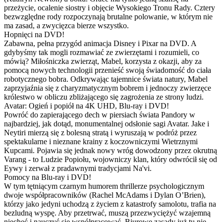
przeżycie, ocalenie siostry i objęcie Wysokiego Tronu Rady. Cztery
bezwzględne rody rozpoczynają brutalne polowanie, w którym nie
ma zasad, a zwycięzca bierze wszystko.
Hopnięci na DVD!
Zabawna, pełna przygód animacja Disney i Pixar na DVD. A
gdybyśmy tak mogli rozmawiać ze zwierzętami i rozumieli, co
mówią? Miłośniczka zwierząt, Mabel, korzysta z okazji, aby za
pomocą nowych technologii przenieść swoją świadomość do ciała
robotycznego bobra. Odkrywając tajemnice świata natury, Mabel
zaprzyjaźnia się z charyzmatycznym bobrem i jednoczy zwierzęce
królestwo w obliczu zbliżającego się zagrożenia ze strony ludzi.
Avatar: Ogień i popiół na 4K UHD, Blu-ray i DVD!
Powróć do zapierającego dech w piersiach świata Pandory w
najbardziej, jak dotąd, monumentalnej odsłonie sagi Avatar. Jake i
Neytiri mierzą się z bolesną stratą i wyruszają w podróż przez
spektakularne i nieznane krainy z koczowniczymi Wietrznymi
Kupcami. Pojawia się jednak nowy wróg dowodzony przez okrutną
Varang - to Ludzie Popiołu, wojowniczy klan, który odwrócił się od
Eywy i zerwał z pradawnymi tradycjami Na'vi.
Pomocy na Blu-ray i DVD!
W tym tętniącym czarnym humorem thrillerze psychologicznym
dwoje współpracowników (Rachel McAdams i Dylan O’Brien),
którzy jako jedyni uchodzą z życiem z katastrofy samolotu, trafia na
bezludną wyspę. Aby przetrwać, muszą przezwyciężyć wzajemną
niechęć i nauczyć się współpracować. Biurowe zasady już tu nie