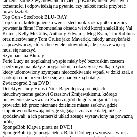
radzenia sobie z wychowaniem dzieci, poszukiwaniem własnych
tożsamości i odpowiedzią na pytanie, czy miłość może przybrać
nowy kształt.
Top Gun - Steelbook BLU- RAY
Top Gun - kolekcjonerska wersja steelbook z okazji 40. rocznicy
powstania filmu! Fenomenalna obsada wśród której znaleźli się Val
Kilmer, Kelly McGillis, Anthony Edwards, Meg Ryan, Tim Robbins
oraz niezrównany Tom Cruise jako Maverick, młody amerykański
as przestworzy, który chce wiele udowodnić, ale jeszcze więcej
musi się nauczyć.
Szympans na Blu-ray!
Ferie Lucy na tropikalnej wyspie miały być beztroskim czasem
spędzonym na plaży z przyjaciółmi, a okazały się walką o życie,
kiedy udomowiony szympans nieoczekiwanie wpadł w dziki szał, a
spokojna noc przerodziła się w chaotyczną batalię...
Zwierzogród 2 na DVD!
Detektywi Judy Hops i Nick Bajer depczą po piętach
nieuchwytnemu gadowi Grzesiowi Żmijewskiemu, którego
pojawienie się wywraca Zwierzogród do góry nogami. Trop
prowadzi ich przez nieznane dzielnice miasta ssaków, gdzie
stopniowo odkrywają intrygę sięgającą znacznie dalej, niż się
spodziewali, a ich partnerski układ zostaje wystawiony na poważną
próbę.
SpongeBob:Klątwa pirata na DVD!
SpongeBob i jego przyjaciele z Bikini Dolnego wyruszają w rejs