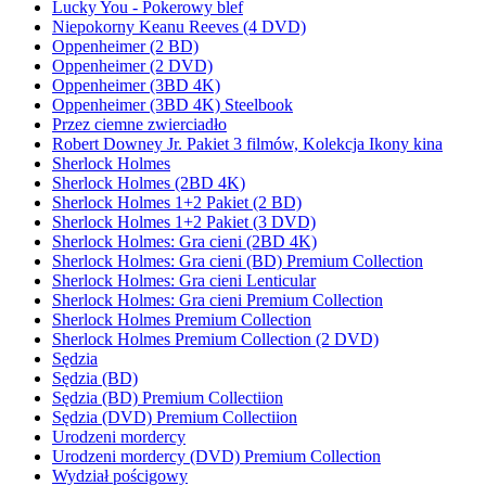
Lucky You - Pokerowy blef
Niepokorny Keanu Reeves (4 DVD)
Oppenheimer (2 BD)
Oppenheimer (2 DVD)
Oppenheimer (3BD 4K)
Oppenheimer (3BD 4K) Steelbook
Przez ciemne zwierciadło
Robert Downey Jr. Pakiet 3 filmów, Kolekcja Ikony kina
Sherlock Holmes
Sherlock Holmes (2BD 4K)
Sherlock Holmes 1+2 Pakiet (2 BD)
Sherlock Holmes 1+2 Pakiet (3 DVD)
Sherlock Holmes: Gra cieni (2BD 4K)
Sherlock Holmes: Gra cieni (BD) Premium Collection
Sherlock Holmes: Gra cieni Lenticular
Sherlock Holmes: Gra cieni Premium Collection
Sherlock Holmes Premium Collection
Sherlock Holmes Premium Collection (2 DVD)
Sędzia
Sędzia (BD)
Sędzia (BD) Premium Collectiion
Sędzia (DVD) Premium Collectiion
Urodzeni mordercy
Urodzeni mordercy (DVD) Premium Collection
Wydział pościgowy