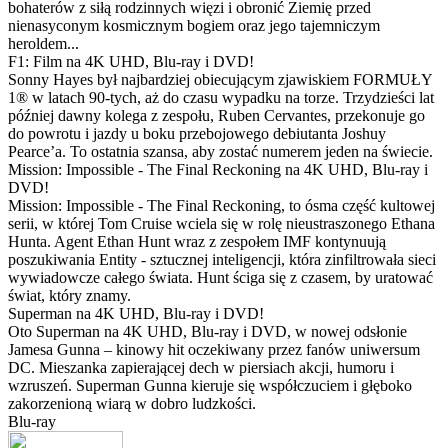
bohaterów z siłą rodzinnych więzi i obronić Ziemię przed
nienasyconym kosmicznym bogiem oraz jego tajemniczym
heroldem...
F1: Film na 4K UHD, Blu-ray i DVD!
Sonny Hayes był najbardziej obiecującym zjawiskiem FORMUŁY
1® w latach 90-tych, aż do czasu wypadku na torze. Trzydzieści lat
później dawny kolega z zespołu, Ruben Cervantes, przekonuje go
do powrotu i jazdy u boku przebojowego debiutanta Joshuy
Pearce’a. To ostatnia szansa, aby zostać numerem jeden na świecie.
Mission: Impossible - The Final Reckoning na 4K UHD, Blu-ray i
DVD!
Mission: Impossible - The Final Reckoning, to ósma część kultowej
serii, w której Tom Cruise wciela się w rolę nieustraszonego Ethana
Hunta. Agent Ethan Hunt wraz z zespołem IMF kontynuują
poszukiwania Entity - sztucznej inteligencji, która zinfiltrowała sieci
wywiadowcze całego świata. Hunt ściga się z czasem, by uratować
świat, który znamy.
Superman na 4K UHD, Blu-ray i DVD!
Oto Superman na 4K UHD, Blu-ray i DVD, w nowej odsłonie
Jamesa Gunna – kinowy hit oczekiwany przez fanów uniwersum
DC. Mieszanka zapierającej dech w piersiach akcji, humoru i
wzruszeń. Superman Gunna kieruje się współczuciem i głęboko
zakorzenioną wiarą w dobro ludzkości.
Blu-ray