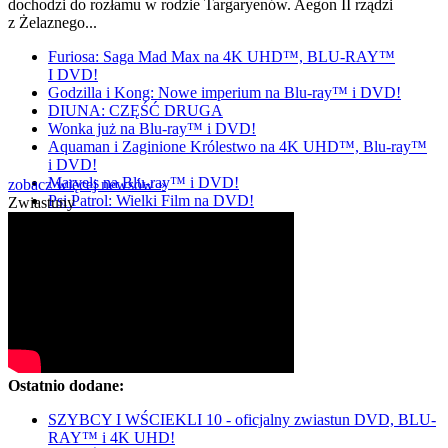
dochodzi do rozłamu w rodzie Targaryenów. Aegon II rządzi
z Żelaznego...
Furiosa: Saga Mad Max na 4K UHD™, BLU-RAY™
I DVD!
Godzilla i Kong: Nowe imperium na Blu-ray™ i DVD!
DIUNA: CZĘŚĆ DRUGA
Wonka już na Blu-ray™ i DVD!
Aquaman i Zaginione Królestwo na 4K UHD™, Blu-ray™
i DVD!
Marvels na Blu-ray™ i DVD!
zobacz więcej newsów »
Psi Patrol: Wielki Film na DVD!
Zwiastuny
Ostatnio dodane:
SZYBCY I WŚCIEKLI 10 - oficjalny zwiastun DVD, BLU-
RAY™ i 4K UHD!