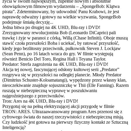
życia w swoim największym, zupełnie nowym i absolutnie
obowiązkowym filmowym wydarzeniu – „SpongeBob: Klątwa
pirata”. Zdeterminowany, by udowodnić Panu Krabowi, że jest
naprawdę odważny i gotowy na wielkie wyzwania, SpongeBob
podejmuje śmiałą decyzję...
Jedna bitwa po drugiej na 4K UHD, Blu-ray i DVD!
Zrezygnowany rewolucjonista Bob (Leonardo DiCaprio) pali
trawkę i żyje w paranoi z córką, Willą (Chase Infiniti). Oboje muszą
stawić czoła przeszłości Boba i uciekać, by ratować przyszłość,
kiedy jego bezlitosny przeciwnik, pułkownik Steven J. Lockjaw
(Sean Penn), po 16 latach wraca do gry. W filmie występują
również Benicio Del Toro, Regina Hall i Teyana Taylor.
Predator: Strefa zagrożenia na 4K UHD, Blu-ray i DVD!
Akcja tej nowej, fascynującej odsłony kultowej serii „Predator”
rozgrywa się w przyszłości na odległej planecie. Młody Predator
(Dimitrius Schuster-Koloamatangi), wypędzony przez własny klan,
nieoczekiwanie znajduje sojuszniczkę w Thii (Elle Fanning). Razem
ruszają w niebezpieczną wyprawę w poszukiwaniu
najgroźniejszego z przeciwników.
Tron: Ares na 4K UHD, Blu-ray i DVD!
Przygotuj się na pełną elektryzującej akcji przygodę w filmie
TRON: ARES. Ultrazaawansowany program Ares przenosi się z
cyfrowego świata do naszej rzeczywistości z niebezpieczną misją.
Czy ludzkość jest gotowa na pierwszy fizyczny kontakt ze Sztuczną
Inteligencją?