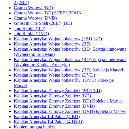
2 (2BD)
Czarna Wdowa (BD)
Czarna Wdowa (BD) STEELBOOK
Czarna Wdowa (DVD)
Ghost in The Shell (2017) (BD)
Jojo Rabbit (BD)
Jojo Rabbit (DVD)
Kapitan Ameryka: Wojna bohaterów (2BD 3-D)
Kapitan Ameryka: Wojna bohaterów (BD)
Kapitan Ameryka: Wojna bohaterów (BD) Edycja limitowana
(Wybieram: Iron Man)
Kapitan Ameryka: Wojna bohaterów (BD) Edycja limitowana
(Wybieram: Kapitan Ameryka)
Kapitan Ameryka: Wojna bohaterów (BD) Kolekcja Marvel
Kapitan Ameryka: Wojna bohaterów (DVD)
Kapitan Ameryka: Wojna bohaterów (DVD) Kolekcja
Marvel
Kapitan Ameryka: Zimowy Żołnierz (2BD 3-D)
Kapitan Ameryka: Zimowy Żołnierz (BD)
Kapitan Ameryka: Zimowy Żołnierz (BD) Kolekcja Marvel
Kapitan Ameryka: Zimowy Żołnierz (DVD)
Kapitan Ameryka: Zimowy Żołnierz (DVD) Kolekcja Marvel
Kapitan Ameryka 1-4 Pakiet (4 BD)
Kapitan Ameryka 1-4 Pakiet (4 DVD)
Kobiety pragną bardziej