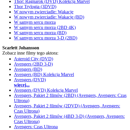
Thor: Ragnarok (DVD) Kolekcja Marvel
Thor Trylogia (3DVD)
W nowym zwierciadle: Wakacje
W nowym zwierciadle: Wakacje (BD)
W samym sercu morza
W samym sercu morza (2BD 4K)
W samym sercu morza (BD)
W samym sercu morza 3-D (2BD)
Scarlett Johansson
Zobacz inne filmy tego aktora:
Asteroid City (DVD)
Avengers (2BD 3-D)
Avengers (BD)
Avengers (BD) Kolekcja Marvel
Avengers (DVD)
więcej...
Avengers (DVD) Kolekcja Marvel
Avengers, Pakiet 2 filmów (2BD) (Avengers, Avengers: Czas
Ultrona)
Avengers, Pakiet 2 filmów (2DVD) (Avengers, Avengers:
Czas Ultrona)
Avengers, Pakiet 2 filmów (4BD 3-D) (Avengers, Avengers:
Czas Ultrona)
Avengers: Czas Ultrona