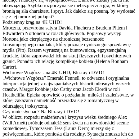
obowiązują. Szybko rozpoczyna się niebezpieczna gra, w której
bronią są siła charakteru i spryt. Jak daleko się posuną, by wydostać
się z tej mrocznej pułapki?
Podziemny krąg na 4K UHD!
Mroczna, przewrotna satyra Davida Finchera z Bradem Pittem i
Edwardem Nortonem w rolach głównych. Popisowy występ
Nortona jako cierpiącego na chroniczną bezsenność
konsumpcyjnego maniaka, który poznaje cynicznego sprzedawcę
mydła (Pitt). Razem wyruszają na buntowniczą, egzystencjalną
krucjatę, która zaprowadzi ich na skraj fizycznych i psychicznych
granic. Ponadto ich relację komplikuje kobieta (Helena Bonham
Carter).
Wichrowe Wzgórza - na 4K UHD, Blu-ray i DVD!
„Wichrowe Wzgórza” Emerald Fennell, to odważna i oryginalna
interpretacja jednej z najwspanialszych historii miłosnych wszech
czasów. Margot Robbie jako Cathy oraz Jacob Elordi w roli
Heathcliffa. Epicka opowieść o pożądaniu, miłości i szaleństwie, w
której zakazana namiętność przeradza się z romantycznej w
odurzającą i toksyczną.
Czy mnie słychac? Na Blu-ray i DVD!
W obliczu rozpadu małżeństwa i kryzysu wieku średniego Alex
(Will Arnett) próbuje odnaleźć sens życia na nowojorskiej scenie
komediowej. Tymczasem Tess (Laura Dern) mierzy się z
poświęceniami, które poniosła dla rodziny. Sytuacja zmusza ich do