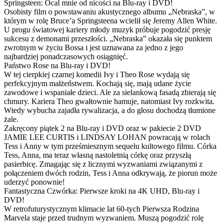
Springsteen: Ocal mnie od nicości na Blu-ray i DVD!
Osobisty film o powstawaniu akustycznego albumu „Nebraska”, w
którym w rolę Bruce’a Springsteena wcielił się Jeremy Allen White.
U progu światowej kariery młody muzyk próbuje pogodzić presję
sukcesu z demonami przeszłości. „Nebraska” okazała się punktem
zwrotnym w życiu Bossa i jest uznawana za jedno z jego
najbardziej ponadczasowych osiągnięć.
Państwo Rose na Blu-ray i DVD!
W tej cierpkiej czarnej komedii Ivy i Theo Rose wydają się
perfekcyjnym małżeństwem. Kochają się, mają udane życie
zawodowe i wspaniałe dzieci. Ale za sielankową fasadą zbierają się
chmury. Kariera Theo gwałtownie hamuje, natomiast Ivy rozkwita.
Wtedy wybucha zajadła rywalizacja, a do głosu dochodzą tłumione
żale.
Zakręcony piątek 2 na Blu-ray i DVD oraz w pakiecie 2 DVD
JAMIE LEE CURTIS i LINDSAY LOHAN powracają w rolach
Tess i Anny w tym prześmiesznym sequelu kultowego filmu. Córka
Tess, Anna, ma teraz własną nastoletnią córkę oraz przyszłą
pasierbicę. Zmagając się z licznymi wyzwaniami związanymi z
połączeniem dwóch rodzin, Tess i Anna odkrywają, że piorun może
uderzyć ponownie!
Fantastyczna Czwórka: Pierwsze kroki na 4K UHD, Blu-ray i
DVD!
W retrofuturystycznym klimacie lat 60-tych Pierwsza Rodzina
Marvela staje przed trudnym wyzwaniem. Muszą pogodzić rolę