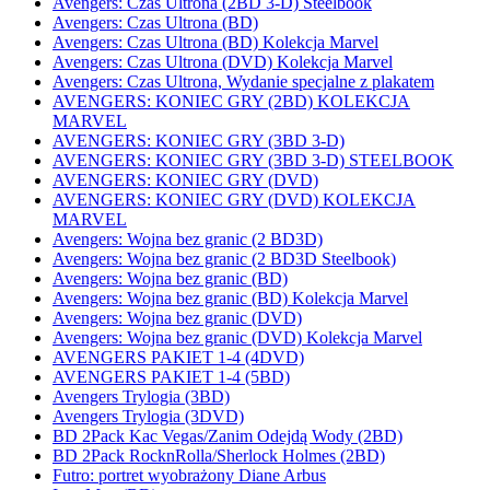
Avengers: Czas Ultrona (2BD 3-D) Steelbook
Avengers: Czas Ultrona (BD)
Avengers: Czas Ultrona (BD) Kolekcja Marvel
Avengers: Czas Ultrona (DVD) Kolekcja Marvel
Avengers: Czas Ultrona, Wydanie specjalne z plakatem
AVENGERS: KONIEC GRY (2BD) KOLEKCJA
MARVEL
AVENGERS: KONIEC GRY (3BD 3-D)
AVENGERS: KONIEC GRY (3BD 3-D) STEELBOOK
AVENGERS: KONIEC GRY (DVD)
AVENGERS: KONIEC GRY (DVD) KOLEKCJA
MARVEL
Avengers: Wojna bez granic (2 BD3D)
Avengers: Wojna bez granic (2 BD3D Steelbook)
Avengers: Wojna bez granic (BD)
Avengers: Wojna bez granic (BD) Kolekcja Marvel
Avengers: Wojna bez granic (DVD)
Avengers: Wojna bez granic (DVD) Kolekcja Marvel
AVENGERS PAKIET 1-4 (4DVD)
AVENGERS PAKIET 1-4 (5BD)
Avengers Trylogia (3BD)
Avengers Trylogia (3DVD)
BD 2Pack Kac Vegas/Zanim Odejdą Wody (2BD)
BD 2Pack RocknRolla/Sherlock Holmes (2BD)
Futro: portret wyobrażony Diane Arbus