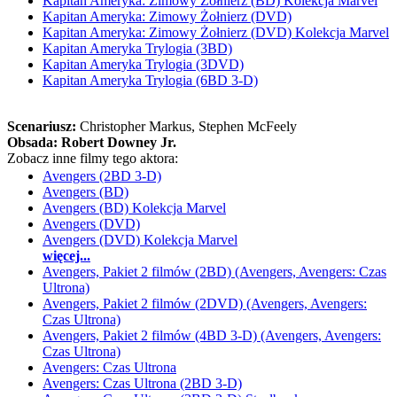
Kapitan Ameryka: Zimowy Żołnierz (BD) Kolekcja Marvel
Kapitan Ameryka: Zimowy Żołnierz (DVD)
Kapitan Ameryka: Zimowy Żołnierz (DVD) Kolekcja Marvel
Kapitan Ameryka Trylogia (3BD)
Kapitan Ameryka Trylogia (3DVD)
Kapitan Ameryka Trylogia (6BD 3-D)
Scenariusz:
Christopher Markus
, Stephen McFeely
Obsada:
Robert Downey Jr.
Zobacz inne filmy tego aktora:
Avengers (2BD 3-D)
Avengers (BD)
Avengers (BD) Kolekcja Marvel
Avengers (DVD)
Avengers (DVD) Kolekcja Marvel
więcej...
Avengers, Pakiet 2 filmów (2BD) (Avengers, Avengers: Czas
Ultrona)
Avengers, Pakiet 2 filmów (2DVD) (Avengers, Avengers:
Czas Ultrona)
Avengers, Pakiet 2 filmów (4BD 3-D) (Avengers, Avengers:
Czas Ultrona)
Avengers: Czas Ultrona
Avengers: Czas Ultrona (2BD 3-D)