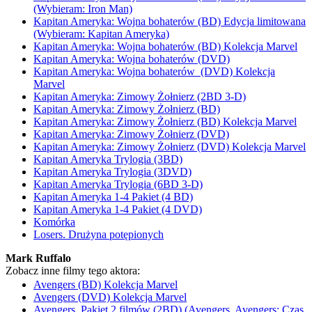
(Wybieram: Iron Man)
Kapitan Ameryka: Wojna bohaterów (BD) Edycja limitowana
(Wybieram: Kapitan Ameryka)
Kapitan Ameryka: Wojna bohaterów (BD) Kolekcja Marvel
Kapitan Ameryka: Wojna bohaterów (DVD)
Kapitan Ameryka: Wojna bohaterów (DVD) Kolekcja
Marvel
Kapitan Ameryka: Zimowy Żołnierz (2BD 3-D)
Kapitan Ameryka: Zimowy Żołnierz (BD)
Kapitan Ameryka: Zimowy Żołnierz (BD) Kolekcja Marvel
Kapitan Ameryka: Zimowy Żołnierz (DVD)
Kapitan Ameryka: Zimowy Żołnierz (DVD) Kolekcja Marvel
Kapitan Ameryka Trylogia (3BD)
Kapitan Ameryka Trylogia (3DVD)
Kapitan Ameryka Trylogia (6BD 3-D)
Kapitan Ameryka 1-4 Pakiet (4 BD)
Kapitan Ameryka 1-4 Pakiet (4 DVD)
Komórka
Losers. Drużyna potępionych
Mark Ruffalo
Zobacz inne filmy tego aktora:
Avengers (BD) Kolekcja Marvel
Avengers (DVD) Kolekcja Marvel
Avengers, Pakiet 2 filmów (2BD) (Avengers, Avengers: Czas