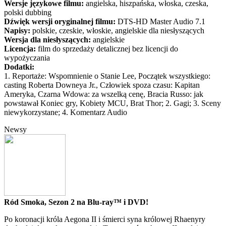
Wersje językowe filmu:
angielska, hiszpańska, włoska, czeska,
polski dubbing
Dźwięk wersji oryginalnej filmu:
DTS-HD Master Audio 7.1
Napisy:
polskie, czeskie, włoskie, angielskie dla niesłyszących
Wersja dla niesłyszących:
angielskie
Licencja:
film do sprzedaży detalicznej bez licencji do
wypożyczania
Dodatki:
1. Reportaże: Wspomnienie o Stanie Lee, Początek wszystkiego:
casting Roberta Downeya Jr., Człowiek spoza czasu: Kapitan
Ameryka, Czarna Wdowa: za wszelką cenę, Bracia Russo: jak
powstawał Koniec gry, Kobiety MCU, Brat Thor; 2. Gagi; 3. Sceny
niewykorzystane; 4. Komentarz Audio
Newsy
Ród Smoka, Sezon 2 na Blu-ray™ i DVD!
Po koronacji króla Aegona II i śmierci syna królowej Rhaenyry