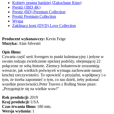
Kobiety pragną bardziej (Zakochane Kino)
Prestiż (3BD 4K)
Prestiż (BD) Premium Collection
Prestiż Premium Collection
Wyspa
Zaklinacz koni (DVD) Love Collection
Producent wykonawczy:
Kevin Feige
Muzyka:
Alan Silvestri
Opis filmu:
Czwarta część serii Avengers to punkt kulminacyjny i jedyne w
swoim rodzaju zwieńczenie epickiej podróży, obejmującej 22
połączone ze sobą historie. Ziemscy bohaterowie zrozumieją
wreszcie, jak wielkich poświęceń wymaga zachowanie naszej
kruchej rzeczywistości. To opowieść o przyjaźni, współpracy i o
tym, że trzeba zapomnieć o tym, co nas dzieli, żeby pokonać
wszelkie przeciwności.Peter Travers z Rolling Stone pisze:
„Przygotujcie się na wielkie wow!”
Rok produkcji:
2019
Kraj produkcji:
USA
Czas trwania filmu:
180 min.
Wersja wydania:
1