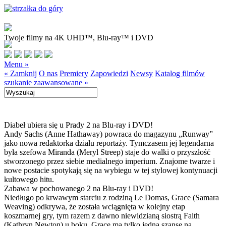
Twoje filmy na 4K UHD™, Blu-ray™ i DVD
Menu »
« Zamknij
O nas
Premiery
Zapowiedzi
Newsy
Katalog filmów
szukanie zaawansowane »
Diabeł ubiera się u Prady 2 na Blu-ray i DVD!
Andy Sachs (Anne Hathaway) powraca do magazynu „Runway”
jako nowa redaktorka działu reportaży. Tymczasem jej legendarna
była szefowa Miranda (Meryl Streep) staje do walki o przyszłość
stworzonego przez siebie medialnego imperium. Znajome twarze i
nowe postacie spotykają się na wybiegu w tej stylowej kontynuacji
kultowego hitu.
Zabawa w pochowanego 2 na Blu-ray i DVD!
Niedługo po krwawym starciu z rodziną Le Domas, Grace (Samara
Weaving) odkrywa, że została wciągnięta w kolejny etap
koszmarnej gry, tym razem z dawno niewidzianą siostrą Faith
(Kathryn Newton) u boku. Grace ma tylko jedną szansę na