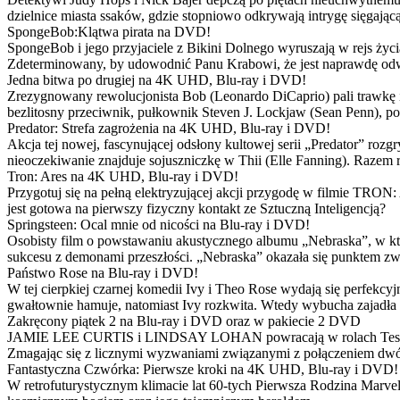
dzielnice miasta ssaków, gdzie stopniowo odkrywają intrygę sięgającą
SpongeBob:Klątwa pirata na DVD!
SpongeBob i jego przyjaciele z Bikini Dolnego wyruszają w rejs 
Zdeterminowany, by udowodnić Panu Krabowi, że jest naprawdę odw
Jedna bitwa po drugiej na 4K UHD, Blu-ray i DVD!
Zrezygnowany rewolucjonista Bob (Leonardo DiCaprio) pali trawkę i ż
bezlitosny przeciwnik, pułkownik Steven J. Lockjaw (Sean Penn), po 
Predator: Strefa zagrożenia na 4K UHD, Blu-ray i DVD!
Akcja tej nowej, fascynującej odsłony kultowej serii „Predator” roz
nieoczekiwanie znajduje sojuszniczkę w Thii (Elle Fanning). Razem
Tron: Ares na 4K UHD, Blu-ray i DVD!
Przygotuj się na pełną elektryzującej akcji przygodę w filmie TRON
jest gotowa na pierwszy fizyczny kontakt ze Sztuczną Inteligencją?
Springsteen: Ocal mnie od nicości na Blu-ray i DVD!
Osobisty film o powstawaniu akustycznego albumu „Nebraska”, w któ
sukcesu z demonami przeszłości. „Nebraska” okazała się punktem zw
Państwo Rose na Blu-ray i DVD!
W tej cierpkiej czarnej komedii Ivy i Theo Rose wydają się perfekcy
gwałtownie hamuje, natomiast Ivy rozkwita. Wtedy wybucha zajadła r
Zakręcony piątek 2 na Blu-ray i DVD oraz w pakiecie 2 DVD
JAMIE LEE CURTIS i LINDSAY LOHAN powracają w rolach Tess i Anny
Zmagając się z licznymi wyzwaniami związanymi z połączeniem dwóc
Fantastyczna Czwórka: Pierwsze kroki na 4K UHD, Blu-ray i DVD!
W retrofuturystycznym klimacie lat 60-tych Pierwsza Rodzina Marve