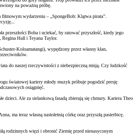
ystawiony na poważną próbę.
m filmowym wydarzeniu – „SpongeBob: Klątwa pirata”.
yzję...
a przeszłości Boba i uciekać, by ratować przyszłość, kiedy jego
 Regina Hall i Teyana Taylor.
us Schuster-Koloamatangi), wypędzony przez własny klan,
 przeciwników.
ata do naszej rzeczywistości z niebezpieczną misją. Czy ludzkość
rogu światowej kariery młody muzyk próbuje pogodzić presję
nadczasowych osiągnięć.
 dzieci. Ale za sielankową fasadą zbierają się chmury. Kariera Theo
ma teraz własną nastoletnią córkę oraz przyszłą pasierbicę.
iłą rodzinnych więzi i obronić Ziemię przed nienasyconym