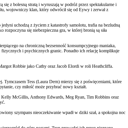
 się z bolesną stratą i wyruszają w podróż przez spektakularne i
, wojowniczy klan, który odwrócił się od Eywy i zerwał z
yni uchodzą z życiem z katastrofy samolotu, trafia na bezludną
rozpoczyna się niebezpieczna gra, w której bronią są siła
ierpiącego na chroniczną bezsenność konsumpcyjnego maniaka,
 fizycznych i psychicznych granic. Ponadto ich relację komplikuje
argot Robbie jako Cathy oraz Jacob Elordi w roli Heathcliffa.
ej. Tymczasem Tess (Laura Dern) mierzy się z poświęceniami, które
ytanie, czy miłość może przybrać nowy kształt.
er, Kelly McGillis, Anthony Edwards, Meg Ryan, Tim Robbins oraz
yć.
omowiony szympans nieoczekiwanie wpadł w dziki szał, a spokojna noc
ierzogród do góry nogami. Trop prowadzi ich przez nieznane