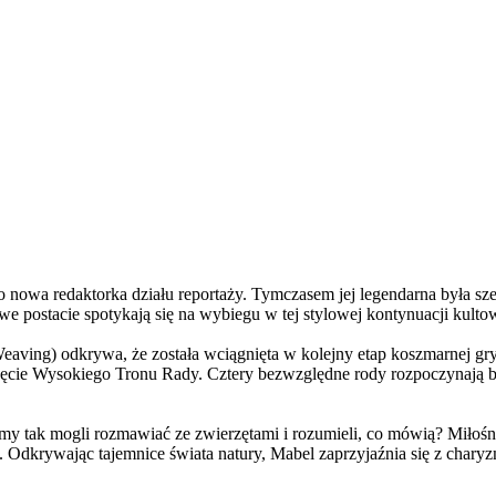
a redaktorka działu reportaży. Tymczasem jej legendarna była szefo
e postacie spotykają się na wybiegu w tej stylowej kontynuacji kulto
ving) odkrywa, że została wciągnięta w kolejny etap koszmarnej gry
 objęcie Wysokiego Tronu Rady. Cztery bezwzględne rody rozpoczynają 
 tak mogli rozmawiać ze zwierzętami i rozumieli, co mówią? Miłośni
. Odkrywając tajemnice świata natury, Mabel zaprzyjaźnia się z char