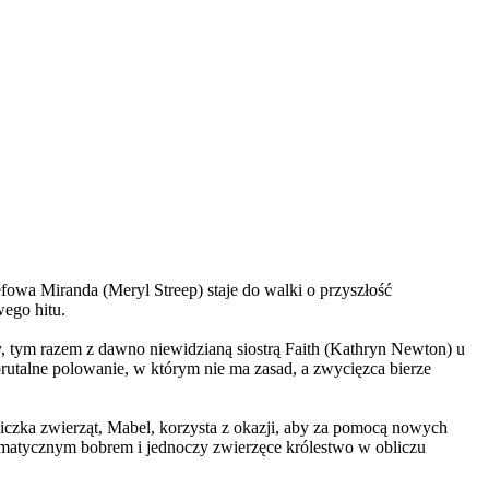
wa Miranda (Meryl Streep) staje do walki o przyszłość
wego hitu.
, tym razem z dawno niewidzianą siostrą Faith (Kathryn Newton) u
brutalne polowanie, w którym nie ma zasad, a zwycięzca bierze
czka zwierząt, Mabel, korzysta z okazji, aby za pomocą nowych
yzmatycznym bobrem i jednoczy zwierzęce królestwo w obliczu