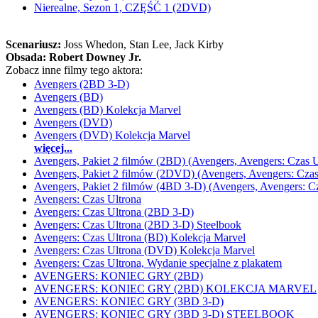
Nierealne, Sezon 1, CZĘŚĆ 1 (2DVD)
Scenariusz:
Joss Whedon
, Stan Lee
, Jack Kirby
Obsada:
Robert Downey Jr.
Zobacz inne filmy tego aktora:
Avengers (2BD 3-D)
Avengers (BD)
Avengers (BD) Kolekcja Marvel
Avengers (DVD)
Avengers (DVD) Kolekcja Marvel
więcej...
Avengers, Pakiet 2 filmów (2BD) (Avengers, Avengers: Czas U
Avengers, Pakiet 2 filmów (2DVD) (Avengers, Avengers: Czas
Avengers, Pakiet 2 filmów (4BD 3-D) (Avengers, Avengers: Cz
Avengers: Czas Ultrona
Avengers: Czas Ultrona (2BD 3-D)
Avengers: Czas Ultrona (2BD 3-D) Steelbook
Avengers: Czas Ultrona (BD) Kolekcja Marvel
Avengers: Czas Ultrona (DVD) Kolekcja Marvel
Avengers: Czas Ultrona, Wydanie specjalne z plakatem
AVENGERS: KONIEC GRY (2BD)
AVENGERS: KONIEC GRY (2BD) KOLEKCJA MARVEL
AVENGERS: KONIEC GRY (3BD 3-D)
AVENGERS: KONIEC GRY (3BD 3-D) STEELBOOK