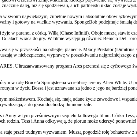
 znacznie dalej, niż się spodziewali, a ich partnerski układ zostaje w
życia w swoim największym, zupełnie nowym i absolutnie obowiązkowy
ażny i gotowy na wielkie wyzwania, SpongeBob podejmuje śmiałą dec
yje w paranoi z córką, Willą (Chase Infiniti). Oboje muszą stawić czoł
16 latach wraca do gry. W filmie występują również Benicio Del Toro,
grywa się w przyszłości na odległej planecie. Młody Predator (Dimitri
 ruszają w niebezpieczną wyprawę w poszukiwaniu najgroźniejszego z
: ARES. Ultrazaawansowany program Ares przenosi się z cyfrowego świ
rym w rolę Bruce’a Springsteena wcielił się Jeremy Allen White. U p
rotnym w życiu Bossa i jest uznawana za jedno z jego najbardziej po
jnym małżeństwem. Kochają się, mają udane życie zawodowe i wspaniałe
ywalizacja, a do głosu dochodzą tłumione żale.
 w tym prześmiesznym sequelu kultowego filmu. Córka Tess, Anna, 
h rodzin, Tess i Anna odkrywają, że piorun może uderzyć ponownie!
la staje przed trudnym wyzwaniem. Muszą pogodzić rolę bohaterów z s