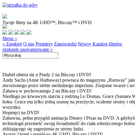
Twoje filmy na 4K UHD™, Blu-ray™ i DVD
Menu »
« Zamknij
O nas
Premiery
Zapowiedzi
Newsy
Katalog filmów
szukanie zaawansowane »
Diabeł ubiera się u Prady 2 na Blu-ray i DVD!
Andy Sachs (Anne Hathaway) powraca do magazynu „Runway” jako now
stworzonego przez siebie medialnego imperium. Znajome twarze i now
Zabawa w pochowanego 2 na Blu-ray i DVD!
Niedługo po krwawym starciu z rodziną Le Domas, Grace (Samara Wea
boku. Grace ma tylko jedną szansę na przeżycie, ocalenie siostry i
wszystko.
Hopnięci na DVD!
Zabawna, pełna przygód animacja Disney i Pixar na DVD. A gdybyśmy
technologii przenieść swoją świadomość do ciała robotycznego bobra
zbliżającego się zagrożenia ze strony ludzi.
Avatar: Ogień i popiół na 4K UHD, Blu-ray i DVD!