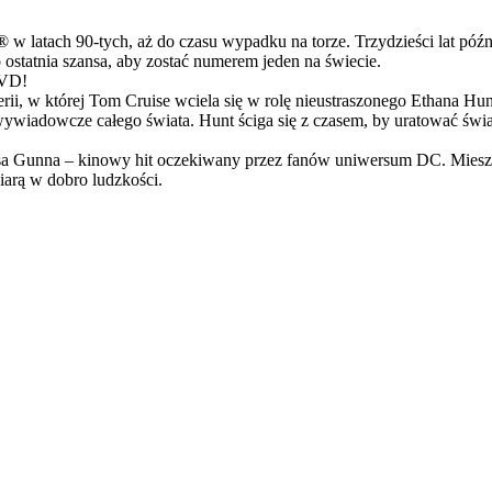
latach 90-tych, aż do czasu wypadku na torze. Trzydzieści lat późn
ostatnia szansa, aby zostać numerem jeden na świecie.
DVD!
serii, w której Tom Cruise wciela się w rolę nieustraszonego Ethana 
ci wywiadowcze całego świata. Hunt ściga się z czasem, by uratować świ
Gunna – kinowy hit oczekiwany przez fanów uniwersum DC. Mieszanka
arą w dobro ludzkości.