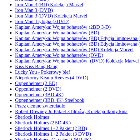
Iron Man 3 (BD) Kolekcja Marvel
Iron Man 3 (DVD)
Iron Man 3 (DVD) Kolekcja Marvel
Iron Man Trylogia (3DVD)
Kapitan Ameryka: Wojna bohaterów (2BD 3-D)
Kapitan Ameryka: Wojna bohaterów (BD)
Kapitan Ameryka: Wojna bohaterów (BD) Edycja limitowana 
Kapitan Ameryka: Wojna bohaterów (BD) Edycja limitowana 
Kapitan Ameryka: Wojna bohaterów (BD) Kolekcja Marvel
Kapitan Ameryka: Wojna bohaterów (DVD)
Kapitan Ameryka: Wojna bohaterów (DVD) Kolekcja Marvel
Kiss Kiss Bang Bang
Lucky You - Pokerowy blef
Niepokorny Keanu Reeves (4 DVD)
Oppenheimer (2 BD)
Oppenheimer (2 DVD)
Oppenheimer (3BD 4K)
Oppenheimer (3BD 4K) Steelbook
Przez ciemne zwierciadło
Robert Downey Jr. Pakiet 3 filmów, Kolekcja Ikony kina
Sherlock Holmes
Sherlock Holmes (2BD 4K)
Sherlock Holmes 1+2 Pakiet (2 BD)
Sherlock Holmes 1+2 Pakiet (3 DVD)
Sherlock Holmes: Gra cieni (2BD 4K)