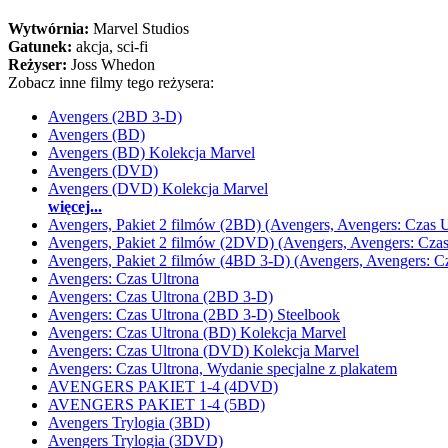
Wytwórnia:
Marvel Studios
Gatunek:
akcja, sci-fi
Reżyser:
Joss Whedon
Zobacz inne filmy tego reżysera:
Avengers (2BD 3-D)
Avengers (BD)
Avengers (BD) Kolekcja Marvel
Avengers (DVD)
Avengers (DVD) Kolekcja Marvel
więcej...
Avengers, Pakiet 2 filmów (2BD) (Avengers, Avengers: Czas U
Avengers, Pakiet 2 filmów (2DVD) (Avengers, Avengers: Czas
Avengers, Pakiet 2 filmów (4BD 3-D) (Avengers, Avengers: Cz
Avengers: Czas Ultrona
Avengers: Czas Ultrona (2BD 3-D)
Avengers: Czas Ultrona (2BD 3-D) Steelbook
Avengers: Czas Ultrona (BD) Kolekcja Marvel
Avengers: Czas Ultrona (DVD) Kolekcja Marvel
Avengers: Czas Ultrona, Wydanie specjalne z plakatem
AVENGERS PAKIET 1-4 (4DVD)
AVENGERS PAKIET 1-4 (5BD)
Avengers Trylogia (3BD)
Avengers Trylogia (3DVD)