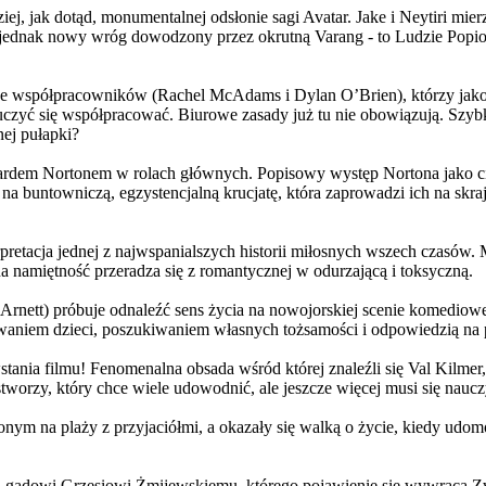
j, jak dotąd, monumentalnej odsłonie sagi Avatar. Jake i Neytiri mierzą
jednak nowy wróg dowodzony przez okrutną Varang - to Ludzie Popiołu
 współpracowników (Rachel McAdams i Dylan O’Brien), którzy jako jed
yć się współpracować. Biurowe zasady już tu nie obowiązują. Szybko 
nej pułapki?
wardem Nortonem w rolach głównych. Popisowy występ Nortona jako c
a buntowniczą, egzystencjalną krucjatę, która zaprowadzi ich na skraj
etacja jednej z najwspanialszych historii miłosnych wszech czasów. M
na namiętność przeradza się z romantycznej w odurzającą i toksyczną.
Arnett) próbuje odnaleźć sens życia na nowojorskiej scenie komediow
owaniem dzieci, poszukiwaniem własnych tożsamości i odpowiedzią na p
wstania filmu! Fenomenalna obsada wśród której znaleźli się Val Kilm
orzy, który chce wiele udowodnić, ale jeszcze więcej musi się naucz
onym na plaży z przyjaciółmi, a okazały się walką o życie, kiedy ud
 gadowi Grzesiowi Żmijewskiemu, którego pojawienie się wywraca Zw