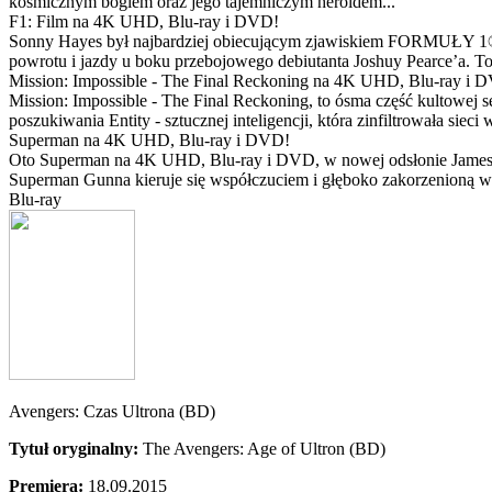
kosmicznym bogiem oraz jego tajemniczym heroldem...
F1: Film na 4K UHD, Blu-ray i DVD!
Sonny Hayes był najbardziej obiecującym zjawiskiem FORMUŁY 1® w 
powrotu i jazdy u boku przebojowego debiutanta Joshuy Pearce’a. To 
Mission: Impossible - The Final Reckoning na 4K UHD, Blu-ray i 
Mission: Impossible - The Final Reckoning, to ósma część kultowej 
poszukiwania Entity - sztucznej inteligencji, która zinfiltrowała sie
Superman na 4K UHD, Blu-ray i DVD!
Oto Superman na 4K UHD, Blu-ray i DVD, w nowej odsłonie Jamesa 
Superman Gunna kieruje się współczuciem i głęboko zakorzenioną wi
Blu-ray
Avengers: Czas Ultrona (BD)
Tytuł oryginalny:
The Avengers: Age of Ultron (BD)
Premiera:
18.09.2015