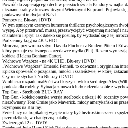
Powróć do zapierającego dech w piersiach świata Pandory w najbardzie
nieznane krainy z koczowniczymi Wietrznymi Kupcami. Pojawia się 
pradawnymi tradycjami Na'vi.
Pomocy na Blu-ray i DVD!
W tym tętniącym czarnym humorem thrillerze psychologicznym dwoje
wyspę. Aby przetrwać, muszą przezwyciężyć wzajemną niechęć i naucz
charakteru i spryt. Jak daleko się posuną, by wydostać się z tej mrocz
Podziemny krąg na 4K UHD!
Mroczna, przewrotna satyra Davida Finchera z Bradem Pittem i Ed
który poznaje cynicznego sprzedawcę mydła (Pitt). Razem wyruszają n
kobieta (Helena Bonham Carter).
Wichrowe Wzgórza - na 4K UHD, Blu-ray i DVD!
„Wichrowe Wzgórza” Emerald Fennell, to odważna i oryginalna interpr
Epicka opowieść o pożądaniu, miłości i szaleństwie, w której zakaza
Czy mnie słychac? Na Blu-ray i DVD!
W obliczu rozpadu małżeństwa i kryzysu wieku średniego Alex (Will 
poniosła dla rodziny. Sytuacja zmusza ich do radzenia sobie z wych
Top Gun - Steelbook BLU- RAY
Top Gun - kolekcjonerska wersja steelbook z okazji 40. rocznicy po
niezrównany Tom Cruise jako Maverick, młody amerykański as przestw
Szympans na Blu-ray!
Ferie Lucy na tropikalnej wyspie miały być beztroskim czasem spędz
przerodziła się w chaotyczną batalię...
Zwierzogród 2 na DVD!
Detektywi Judy Hops i Nick Bajer depczą po piętach nieuchwytnemu