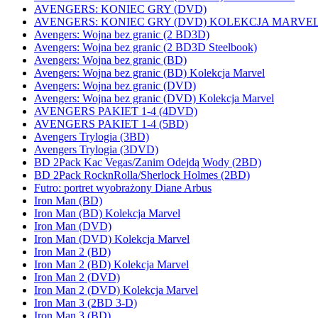
AVENGERS: KONIEC GRY (DVD)
AVENGERS: KONIEC GRY (DVD) KOLEKCJA MARVE
Avengers: Wojna bez granic (2 BD3D)
Avengers: Wojna bez granic (2 BD3D Steelbook)
Avengers: Wojna bez granic (BD)
Avengers: Wojna bez granic (BD) Kolekcja Marvel
Avengers: Wojna bez granic (DVD)
Avengers: Wojna bez granic (DVD) Kolekcja Marvel
AVENGERS PAKIET 1-4 (4DVD)
AVENGERS PAKIET 1-4 (5BD)
Avengers Trylogia (3BD)
Avengers Trylogia (3DVD)
BD 2Pack Kac Vegas/Zanim Odejdą Wody (2BD)
BD 2Pack RocknRolla/Sherlock Holmes (2BD)
Futro: portret wyobrażony Diane Arbus
Iron Man (BD)
Iron Man (BD) Kolekcja Marvel
Iron Man (DVD)
Iron Man (DVD) Kolekcja Marvel
Iron Man 2 (BD)
Iron Man 2 (BD) Kolekcja Marvel
Iron Man 2 (DVD)
Iron Man 2 (DVD) Kolekcja Marvel
Iron Man 3 (2BD 3-D)
Iron Man 3 (BD)