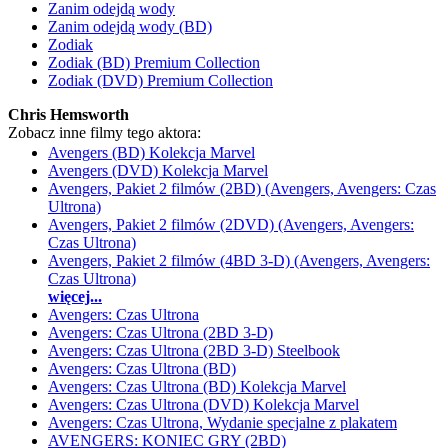
Zanim odejdą wody
Zanim odejdą wody (BD)
Zodiak
Zodiak (BD) Premium Collection
Zodiak (DVD) Premium Collection
Chris Hemsworth
Zobacz inne filmy tego aktora:
Avengers (BD) Kolekcja Marvel
Avengers (DVD) Kolekcja Marvel
Avengers, Pakiet 2 filmów (2BD) (Avengers, Avengers: Czas
Ultrona)
Avengers, Pakiet 2 filmów (2DVD) (Avengers, Avengers:
Czas Ultrona)
Avengers, Pakiet 2 filmów (4BD 3-D) (Avengers, Avengers:
Czas Ultrona)
więcej...
Avengers: Czas Ultrona
Avengers: Czas Ultrona (2BD 3-D)
Avengers: Czas Ultrona (2BD 3-D) Steelbook
Avengers: Czas Ultrona (BD)
Avengers: Czas Ultrona (BD) Kolekcja Marvel
Avengers: Czas Ultrona (DVD) Kolekcja Marvel
Avengers: Czas Ultrona, Wydanie specjalne z plakatem
AVENGERS: KONIEC GRY (2BD)