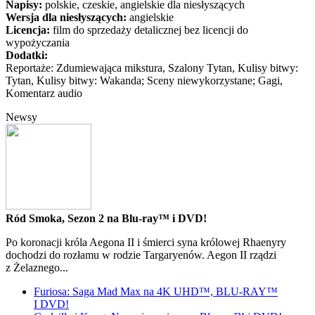
Napisy:
polskie, czeskie, angielskie dla niesłyszących
Wersja dla niesłyszących:
angielskie
Licencja:
film do sprzedaży detalicznej bez licencji do
wypożyczania
Dodatki:
Reportaże: Zdumiewająca mikstura, Szalony Tytan, Kulisy bitwy:
Tytan, Kulisy bitwy: Wakanda; Sceny niewykorzystane; Gagi,
Komentarz audio
Newsy
Ród Smoka, Sezon 2 na Blu-ray™ i DVD!
Po koronacji króla Aegona II i śmierci syna królowej Rhaenyry
dochodzi do rozłamu w rodzie Targaryenów. Aegon II rządzi
z Żelaznego...
Furiosa: Saga Mad Max na 4K UHD™, BLU-RAY™
I DVD!