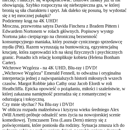
obowiązują. Szybko rozpoczyna się niebezpieczna gra, w której
bronią są siła charakteru i spryt. Jak daleko się posuną, by wydostać
się z tej mrocznej pułapki?
Podziemny krąg na 4K UHD!
Mroczna, przewrotna satyra Davida Finchera z Bradem Pittem i
Edwardem Nortonem w rolach głównych. Popisowy występ
Nortona jako cierpiącego na chroniczną bezsenność
konsumpcyjnego maniaka, który poznaje cynicznego sprzedawcę
mydła (Pitt). Razem wyruszają na buntowniczą, egzystencjalną
krucjatę, która zaprowadzi ich na skraj fizycznych i psychicznych
granic. Ponadto ich relację komplikuje kobieta (Helena Bonham
Carter).
Wichrowe Wzgórza - na 4K UHD, Blu-ray i DVD!
„Wichrowe Wzgórza” Emerald Fennell, to odważna i oryginalna
interpretacja jednej z najwspanialszych historii miłosnych wszech
czasów. Margot Robbie jako Cathy oraz Jacob Elordi w roli
Heathcliffa. Epicka opowieść o pożądaniu, miłości i szaleństwie, w
której zakazana namiętność przeradza się z romantycznej w
odurzającą i toksyczną.
Czy mnie słychac? Na Blu-ray i DVD!
W obliczu rozpadu małżeństwa i kryzysu wieku średniego Alex
(Will Arnett) próbuje odnaleźć sens życia na nowojorskiej scenie
komediowej. Tymczasem Tess (Laura Dern) mierzy się z
poświęceniami, które poniosła dla rodziny. Sytuacja zmusza ich do