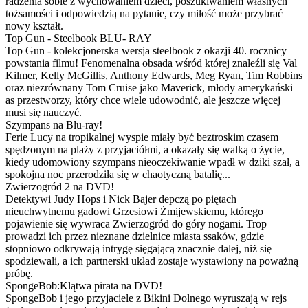
radzenia sobie z wychowaniem dzieci, poszukiwaniem własnych
tożsamości i odpowiedzią na pytanie, czy miłość może przybrać
nowy kształt.
Top Gun - Steelbook BLU- RAY
Top Gun - kolekcjonerska wersja steelbook z okazji 40. rocznicy
powstania filmu! Fenomenalna obsada wśród której znaleźli się Val
Kilmer, Kelly McGillis, Anthony Edwards, Meg Ryan, Tim Robbins
oraz niezrównany Tom Cruise jako Maverick, młody amerykański
as przestworzy, który chce wiele udowodnić, ale jeszcze więcej
musi się nauczyć.
Szympans na Blu-ray!
Ferie Lucy na tropikalnej wyspie miały być beztroskim czasem
spędzonym na plaży z przyjaciółmi, a okazały się walką o życie,
kiedy udomowiony szympans nieoczekiwanie wpadł w dziki szał, a
spokojna noc przerodziła się w chaotyczną batalię...
Zwierzogród 2 na DVD!
Detektywi Judy Hops i Nick Bajer depczą po piętach
nieuchwytnemu gadowi Grzesiowi Żmijewskiemu, którego
pojawienie się wywraca Zwierzogród do góry nogami. Trop
prowadzi ich przez nieznane dzielnice miasta ssaków, gdzie
stopniowo odkrywają intrygę sięgającą znacznie dalej, niż się
spodziewali, a ich partnerski układ zostaje wystawiony na poważną
próbę.
SpongeBob:Klątwa pirata na DVD!
SpongeBob i jego przyjaciele z Bikini Dolnego wyruszają w rejs