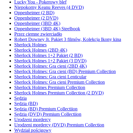
Lucky You - Pokerowy blef
Niepokorny Keanu Reeves (4 DVD)
Oppenheimer (2 BD)
Oppenheimer (2 DVD)
Oppenheimer (3BD 4K)
Oppenheimer (3BD 4K) Steelbook
Przez ciemne zwierciadło
Robert Downey Jr. Pakiet 3 filmów, Kolekcja Ikony kina
Sherlock Holmes
Sherlock Holmes (2BD 4K)
Sherlock Holmes 1+2 Pakiet (2 BD)
Sherlock Holmes 1+2 Pakiet (3 DVD)
Sherlock Holmes: Gra cieni (2BD 4K)
Sherlock Holmes: Gra cieni (BD) Premium Collection
Sherlock Holmes: Gra cieni Lenticular
Sherlock Holmes: Gra cieni Premium Collection
Sherlock Holmes Premium Collection
Sherlock Holmes Premium Collection (2 DVD)
Sędzia
Sędzia (BD)
Sędzia (BD) Premium Collectiion
Sędzia (DVD) Premium Collectiion
Urodzeni mordercy
Urodzeni mordercy (DVD) Premium Collection
Wydział pościgowy