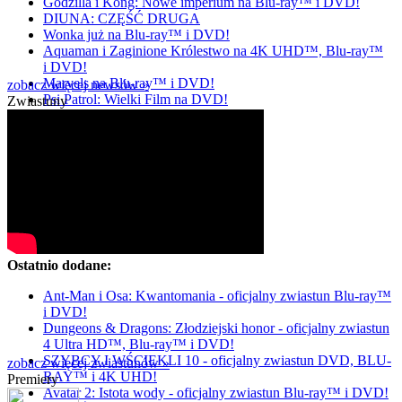
Godzilla i Kong: Nowe imperium na Blu-ray™ i DVD!
DIUNA: CZĘŚĆ DRUGA
Wonka już na Blu-ray™ i DVD!
Aquaman i Zaginione Królestwo na 4K UHD™, Blu-ray™
i DVD!
Marvels na Blu-ray™ i DVD!
zobacz więcej newsów »
Psi Patrol: Wielki Film na DVD!
Zwiastuny
Ostatnio dodane:
Ant-Man i Osa: Kwantomania - oficjalny zwiastun Blu-ray™
i DVD!
Dungeons & Dragons: Złodziejski honor - oficjalny zwiastun
4 Ultra HD™, Blu-ray™ i DVD!
SZYBCY I WŚCIEKLI 10 - oficjalny zwiastun DVD, BLU-
zobacz więcej zwiastunów »
RAY™ i 4K UHD!
Premiery
Avatar 2: Istota wody - oficjalny zwiastun Blu-ray™ i DVD!