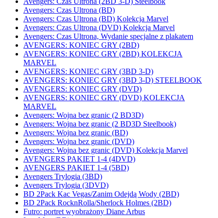
Avengers: Czas Ultrona (2BD 3-D) Steelbook
Avengers: Czas Ultrona (BD)
Avengers: Czas Ultrona (BD) Kolekcja Marvel
Avengers: Czas Ultrona (DVD) Kolekcja Marvel
Avengers: Czas Ultrona, Wydanie specjalne z plakatem
AVENGERS: KONIEC GRY (2BD)
AVENGERS: KONIEC GRY (2BD) KOLEKCJA
MARVEL
AVENGERS: KONIEC GRY (3BD 3-D)
AVENGERS: KONIEC GRY (3BD 3-D) STEELBOOK
AVENGERS: KONIEC GRY (DVD)
AVENGERS: KONIEC GRY (DVD) KOLEKCJA
MARVEL
Avengers: Wojna bez granic (2 BD3D)
Avengers: Wojna bez granic (2 BD3D Steelbook)
Avengers: Wojna bez granic (BD)
Avengers: Wojna bez granic (DVD)
Avengers: Wojna bez granic (DVD) Kolekcja Marvel
AVENGERS PAKIET 1-4 (4DVD)
AVENGERS PAKIET 1-4 (5BD)
Avengers Trylogia (3BD)
Avengers Trylogia (3DVD)
BD 2Pack Kac Vegas/Zanim Odejdą Wody (2BD)
BD 2Pack RocknRolla/Sherlock Holmes (2BD)
Futro: portret wyobrażony Diane Arbus