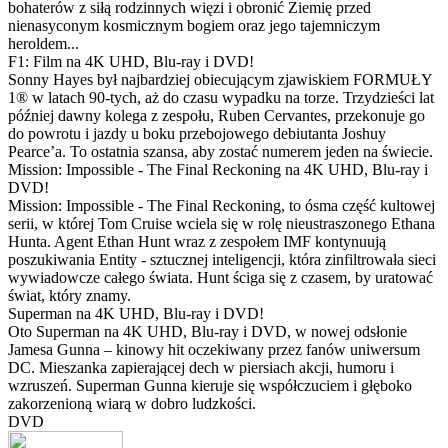
bohaterów z siłą rodzinnych więzi i obronić Ziemię przed
nienasyconym kosmicznym bogiem oraz jego tajemniczym
heroldem...
F1: Film na 4K UHD, Blu-ray i DVD!
Sonny Hayes był najbardziej obiecującym zjawiskiem FORMUŁY
1® w latach 90-tych, aż do czasu wypadku na torze. Trzydzieści lat
później dawny kolega z zespołu, Ruben Cervantes, przekonuje go
do powrotu i jazdy u boku przebojowego debiutanta Joshuy
Pearce’a. To ostatnia szansa, aby zostać numerem jeden na świecie.
Mission: Impossible - The Final Reckoning na 4K UHD, Blu-ray i
DVD!
Mission: Impossible - The Final Reckoning, to ósma część kultowej
serii, w której Tom Cruise wciela się w rolę nieustraszonego Ethana
Hunta. Agent Ethan Hunt wraz z zespołem IMF kontynuują
poszukiwania Entity - sztucznej inteligencji, która zinfiltrowała sieci
wywiadowcze całego świata. Hunt ściga się z czasem, by uratować
świat, który znamy.
Superman na 4K UHD, Blu-ray i DVD!
Oto Superman na 4K UHD, Blu-ray i DVD, w nowej odsłonie
Jamesa Gunna – kinowy hit oczekiwany przez fanów uniwersum
DC. Mieszanka zapierającej dech w piersiach akcji, humoru i
wzruszeń. Superman Gunna kieruje się współczuciem i głęboko
zakorzenioną wiarą w dobro ludzkości.
DVD