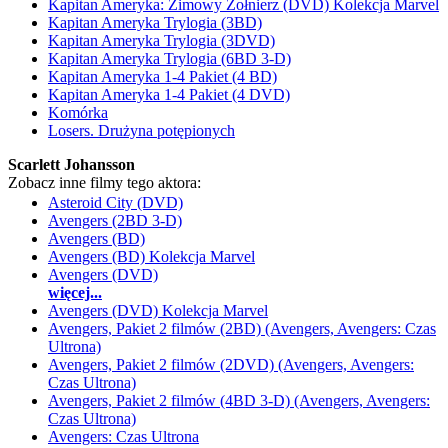
Kapitan Ameryka: Zimowy Żołnierz (DVD) Kolekcja Marvel
Kapitan Ameryka Trylogia (3BD)
Kapitan Ameryka Trylogia (3DVD)
Kapitan Ameryka Trylogia (6BD 3-D)
Kapitan Ameryka 1-4 Pakiet (4 BD)
Kapitan Ameryka 1-4 Pakiet (4 DVD)
Komórka
Losers. Drużyna potępionych
Scarlett Johansson
Zobacz inne filmy tego aktora:
Asteroid City (DVD)
Avengers (2BD 3-D)
Avengers (BD)
Avengers (BD) Kolekcja Marvel
Avengers (DVD)
więcej...
Avengers (DVD) Kolekcja Marvel
Avengers, Pakiet 2 filmów (2BD) (Avengers, Avengers: Czas
Ultrona)
Avengers, Pakiet 2 filmów (2DVD) (Avengers, Avengers:
Czas Ultrona)
Avengers, Pakiet 2 filmów (4BD 3-D) (Avengers, Avengers:
Czas Ultrona)
Avengers: Czas Ultrona