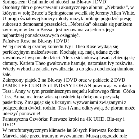
Springsteen: Ocal mnie od nicości na Blu-ray i DVD!
Osobisty film o powstawaniu akustycznego albumu „Nebraska”, w
którym w rolę Bruce’a Springsteena wcielił się Jeremy Allen White.
U progu światowej kariery młody muzyk próbuje pogodzić presję
sukcesu z demonami przeszłości. „Nebraska” okazała się punktem
zwrotnym w życiu Bossa i jest uznawana za jedno z jego
najbardziej ponadczasowych osiągnięć.
Państwo Rose na Blu-ray i DVD!
W tej cierpkiej czarnej komedii Ivy i Theo Rose wydają się
perfekcyjnym małżeństwem. Kochają się, mają udane życie
zawodowe i wspaniałe dzieci. Ale za sielankową fasadą zbierają się
chmury. Kariera Theo gwałtownie hamuje, natomiast Ivy rozkwita.
Wtedy wybucha zajadła rywalizacja, a do głosu dochodzą tłumione
żale.
Zakręcony piątek 2 na Blu-ray i DVD oraz w pakiecie 2 DVD
JAMIE LEE CURTIS i LINDSAY LOHAN powracają w rolach
Tess i Anny w tym prześmiesznym sequelu kultowego filmu. Córka
Tess, Anna, ma teraz własną nastoletnią córkę oraz przyszłą
pasierbicę. Zmagając się z licznymi wyzwaniami związanymi z
połączeniem dwóch rodzin, Tess i Anna odkrywają, że piorun może
uderzyć ponownie!
Fantastyczna Czwórka: Pierwsze kroki na 4K UHD, Blu-ray i
DVD!
W retrofuturystycznym klimacie lat 60-tych Pierwsza Rodzina
Marvela staje przed trudnym wyzwaniem. Muszą pogodzić rolę