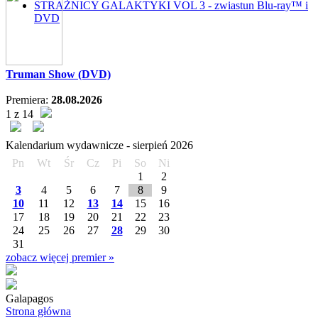
STRAŻNICY GALAKTYKI VOL 3 - zwiastun Blu-ray™ i
DVD
Truman Show (DVD)
Premiera:
28.08.2026
1 z 14
Kalendarium wydawnicze -
sierpień
2026
Pn
Wt
Śr
Cz
Pi
So
Ni
1
2
3
4
5
6
7
8
9
10
11
12
13
14
15
16
17
18
19
20
21
22
23
24
25
26
27
28
29
30
31
zobacz więcej premier »
Galapagos
Strona główna