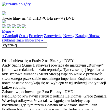
Twoje filmy na 4K UHD™, Blu-ray™ i DVD
Menu »
« Zamknij
O nas
Premiery
Zapowiedzi
Newsy
Katalog filmów
szukanie zaawansowane »
Diabeł ubiera się u Prady 2 na Blu-ray i DVD!
Andy Sachs (Anne Hathaway) powraca do magazynu „Runway”
jako nowa redaktorka działu reportaży. Tymczasem jej legendarna
była szefowa Miranda (Meryl Streep) staje do walki o przyszłość
stworzonego przez siebie medialnego imperium. Znajome twarze i
nowe postacie spotykają się na wybiegu w tej stylowej kontynuacji
kultowego hitu.
Zabawa w pochowanego 2 na Blu-ray i DVD!
Niedługo po krwawym starciu z rodziną Le Domas, Grace (Samara
Weaving) odkrywa, że została wciągnięta w kolejny etap
koszmarnej gry, tym razem z dawno niewidzianą siostrą Faith
(Kathryn Newton) u boku. Grace ma tylko jedną szansę na