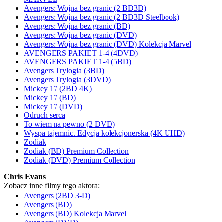
Avengers: Wojna bez granic (2 BD3D)
Avengers: Wojna bez granic (2 BD3D Steelbook)
Avengers: Wojna bez granic (BD)
Avengers: Wojna bez granic (DVD)
Avengers: Wojna bez granic (DVD) Kolekcja Marvel
AVENGERS PAKIET 1-4 (4DVD)
AVENGERS PAKIET 1-4 (5BD)
Avengers Trylogia (3BD)
Avengers Trylogia (3DVD)
Mickey 17 (2BD 4K)
Mickey 17 (BD)
Mickey 17 (DVD)
Odruch serca
To wiem na pewno (2 DVD)
Wyspa tajemnic. Edycja kolekcjonerska (4K UHD)
Zodiak
Zodiak (BD) Premium Collection
Zodiak (DVD) Premium Collection
Chris Evans
Zobacz inne filmy tego aktora:
Avengers (2BD 3-D)
Avengers (BD)
Avengers (BD) Kolekcja Marvel