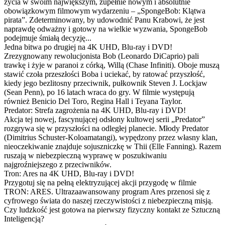
życia w swoim największym, zupełnie nowym i absolutnie
obowiązkowym filmowym wydarzeniu – „SpongeBob: Klątwa
pirata”. Zdeterminowany, by udowodnić Panu Krabowi, że jest
naprawdę odważny i gotowy na wielkie wyzwania, SpongeBob
podejmuje śmiałą decyzję...
Jedna bitwa po drugiej na 4K UHD, Blu-ray i DVD!
Zrezygnowany rewolucjonista Bob (Leonardo DiCaprio) pali
trawkę i żyje w paranoi z córką, Willą (Chase Infiniti). Oboje muszą
stawić czoła przeszłości Boba i uciekać, by ratować przyszłość,
kiedy jego bezlitosny przeciwnik, pułkownik Steven J. Lockjaw
(Sean Penn), po 16 latach wraca do gry. W filmie występują
również Benicio Del Toro, Regina Hall i Teyana Taylor.
Predator: Strefa zagrożenia na 4K UHD, Blu-ray i DVD!
Akcja tej nowej, fascynującej odsłony kultowej serii „Predator”
rozgrywa się w przyszłości na odległej planecie. Młody Predator
(Dimitrius Schuster-Koloamatangi), wypędzony przez własny klan,
nieoczekiwanie znajduje sojuszniczkę w Thii (Elle Fanning). Razem
ruszają w niebezpieczną wyprawę w poszukiwaniu
najgroźniejszego z przeciwników.
Tron: Ares na 4K UHD, Blu-ray i DVD!
Przygotuj się na pełną elektryzującej akcji przygodę w filmie
TRON: ARES. Ultrazaawansowany program Ares przenosi się z
cyfrowego świata do naszej rzeczywistości z niebezpieczną misją.
Czy ludzkość jest gotowa na pierwszy fizyczny kontakt ze Sztuczną
Inteligencją?