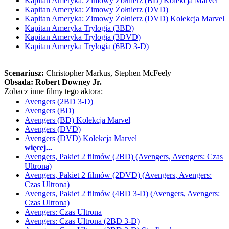
Kapitan Ameryka: Zimowy Żołnierz (BD) Kolekcja Marvel
Kapitan Ameryka: Zimowy Żołnierz (DVD)
Kapitan Ameryka: Zimowy Żołnierz (DVD) Kolekcja Marvel
Kapitan Ameryka Trylogia (3BD)
Kapitan Ameryka Trylogia (3DVD)
Kapitan Ameryka Trylogia (6BD 3-D)
Scenariusz:
Christopher Markus
, Stephen McFeely
Obsada:
Robert Downey Jr.
Zobacz inne filmy tego aktora:
Avengers (2BD 3-D)
Avengers (BD)
Avengers (BD) Kolekcja Marvel
Avengers (DVD)
Avengers (DVD) Kolekcja Marvel
więcej...
Avengers, Pakiet 2 filmów (2BD) (Avengers, Avengers: Czas
Ultrona)
Avengers, Pakiet 2 filmów (2DVD) (Avengers, Avengers:
Czas Ultrona)
Avengers, Pakiet 2 filmów (4BD 3-D) (Avengers, Avengers:
Czas Ultrona)
Avengers: Czas Ultrona
Avengers: Czas Ultrona (2BD 3-D)