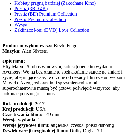
Kobiety pragną bardziej (Zakochane Kino)
Prestiż (3BD 4K)
Prestiż (BD) Premium Collection
Prestiż Premium Collection
Wyspa
Zaklinacz koni (DVD) Love Collection
Producent wykonawczy:
Kevin Feige
Muzyka:
Alan Silvestri
Opis filmu:
Hity Marvel Studios w nowym, kolekcjonerskim wydaniu.
Avengers: Wojna bez granic to spektakularne starcie na śmierć i
życie, obejmujące całe, tworzone od dekady filmowe uniwersum
Marvela. Avengersi oraz inni sprzymierzeni z nimi
superbohaterowie muszą być gotowi poświęcić wszystko, aby
pokonać potężnego Thanosa.
Rok produkcji:
2017
Kraj produkcji:
USA
Czas trwania filmu:
149 min.
Wersja wydania:
1
Wersje językowe filmu:
angielska, czeska, polski dubbing
Dźwięk wersji oryginalnej filmu:
Dolby Digital 5.1