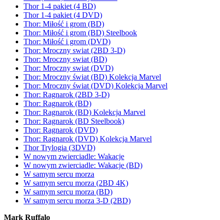
Thor 1-4 pakiet (4 BD)
Thor 1-4 pakiet (4 DVD)
Thor: Miłość i grom (BD)
Thor: Miłość i grom (BD) Steelbook
Thor: Miłość i grom (DVD)
Thor: Mroczny swiat (2BD 3-D)
Thor: Mroczny swiat (BD)
Thor: Mroczny swiat (DVD)
Thor: Mroczny świat (BD) Kolekcja Marvel
Thor: Mroczny świat (DVD) Kolekcja Marvel
Thor: Ragnarok (2BD 3-D)
Thor: Ragnarok (BD)
Thor: Ragnarok (BD) Kolekcja Marvel
Thor: Ragnarok (BD Steelbook)
Thor: Ragnarok (DVD)
Thor: Ragnarok (DVD) Kolekcja Marvel
Thor Trylogia (3DVD)
W nowym zwierciadle: Wakacje
W nowym zwierciadle: Wakacje (BD)
W samym sercu morza
W samym sercu morza (2BD 4K)
W samym sercu morza (BD)
W samym sercu morza 3-D (2BD)
Mark Ruffalo