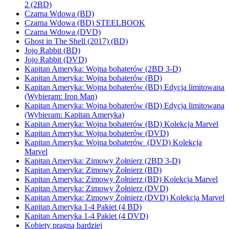
2 (2BD)
Czarna Wdowa (BD)
Czarna Wdowa (BD) STEELBOOK
Czarna Wdowa (DVD)
Ghost in The Shell (2017) (BD)
Jojo Rabbit (BD)
Jojo Rabbit (DVD)
Kapitan Ameryka: Wojna bohaterów (2BD 3-D)
Kapitan Ameryka: Wojna bohaterów (BD)
Kapitan Ameryka: Wojna bohaterów (BD) Edycja limitowana
(Wybieram: Iron Man)
Kapitan Ameryka: Wojna bohaterów (BD) Edycja limitowana
(Wybieram: Kapitan Ameryka)
Kapitan Ameryka: Wojna bohaterów (BD) Kolekcja Marvel
Kapitan Ameryka: Wojna bohaterów (DVD)
Kapitan Ameryka: Wojna bohaterów (DVD) Kolekcja
Marvel
Kapitan Ameryka: Zimowy Żołnierz (2BD 3-D)
Kapitan Ameryka: Zimowy Żołnierz (BD)
Kapitan Ameryka: Zimowy Żołnierz (BD) Kolekcja Marvel
Kapitan Ameryka: Zimowy Żołnierz (DVD)
Kapitan Ameryka: Zimowy Żołnierz (DVD) Kolekcja Marvel
Kapitan Ameryka 1-4 Pakiet (4 BD)
Kapitan Ameryka 1-4 Pakiet (4 DVD)
Kobiety pragną bardziej