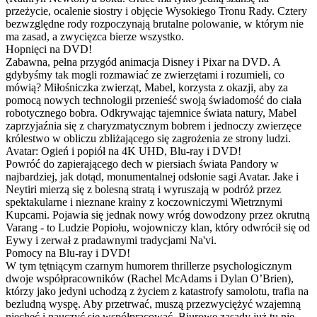
przeżycie, ocalenie siostry i objęcie Wysokiego Tronu Rady. Cztery
bezwzględne rody rozpoczynają brutalne polowanie, w którym nie
ma zasad, a zwycięzca bierze wszystko.
Hopnięci na DVD!
Zabawna, pełna przygód animacja Disney i Pixar na DVD. A
gdybyśmy tak mogli rozmawiać ze zwierzętami i rozumieli, co
mówią? Miłośniczka zwierząt, Mabel, korzysta z okazji, aby za
pomocą nowych technologii przenieść swoją świadomość do ciała
robotycznego bobra. Odkrywając tajemnice świata natury, Mabel
zaprzyjaźnia się z charyzmatycznym bobrem i jednoczy zwierzęce
królestwo w obliczu zbliżającego się zagrożenia ze strony ludzi.
Avatar: Ogień i popiół na 4K UHD, Blu-ray i DVD!
Powróć do zapierającego dech w piersiach świata Pandory w
najbardziej, jak dotąd, monumentalnej odsłonie sagi Avatar. Jake i
Neytiri mierzą się z bolesną stratą i wyruszają w podróż przez
spektakularne i nieznane krainy z koczowniczymi Wietrznymi
Kupcami. Pojawia się jednak nowy wróg dowodzony przez okrutną
Varang - to Ludzie Popiołu, wojowniczy klan, który odwrócił się od
Eywy i zerwał z pradawnymi tradycjami Na'vi.
Pomocy na Blu-ray i DVD!
W tym tętniącym czarnym humorem thrillerze psychologicznym
dwoje współpracowników (Rachel McAdams i Dylan O’Brien),
którzy jako jedyni uchodzą z życiem z katastrofy samolotu, trafia na
bezludną wyspę. Aby przetrwać, muszą przezwyciężyć wzajemną
niechęć i nauczyć się współpracować. Biurowe zasady już tu nie