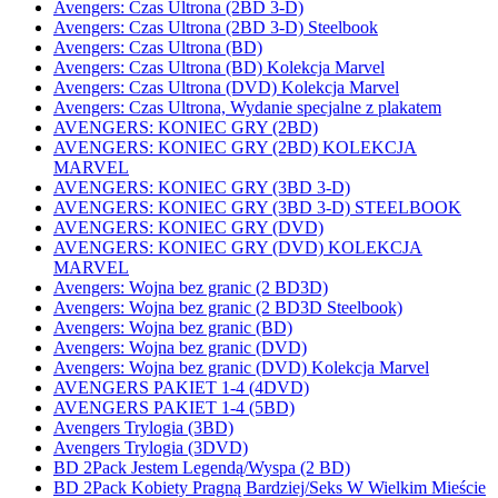
Avengers: Czas Ultrona (2BD 3-D)
Avengers: Czas Ultrona (2BD 3-D) Steelbook
Avengers: Czas Ultrona (BD)
Avengers: Czas Ultrona (BD) Kolekcja Marvel
Avengers: Czas Ultrona (DVD) Kolekcja Marvel
Avengers: Czas Ultrona, Wydanie specjalne z plakatem
AVENGERS: KONIEC GRY (2BD)
AVENGERS: KONIEC GRY (2BD) KOLEKCJA
MARVEL
AVENGERS: KONIEC GRY (3BD 3-D)
AVENGERS: KONIEC GRY (3BD 3-D) STEELBOOK
AVENGERS: KONIEC GRY (DVD)
AVENGERS: KONIEC GRY (DVD) KOLEKCJA
MARVEL
Avengers: Wojna bez granic (2 BD3D)
Avengers: Wojna bez granic (2 BD3D Steelbook)
Avengers: Wojna bez granic (BD)
Avengers: Wojna bez granic (DVD)
Avengers: Wojna bez granic (DVD) Kolekcja Marvel
AVENGERS PAKIET 1-4 (4DVD)
AVENGERS PAKIET 1-4 (5BD)
Avengers Trylogia (3BD)
Avengers Trylogia (3DVD)
BD 2Pack Jestem Legendą/Wyspa (2 BD)
BD 2Pack Kobiety Pragną Bardziej/Seks W Wielkim Mieście