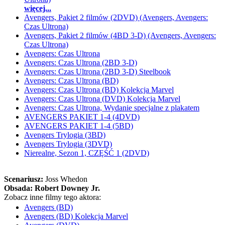
więcej...
Avengers, Pakiet 2 filmów (2DVD) (Avengers, Avengers:
Czas Ultrona)
Avengers, Pakiet 2 filmów (4BD 3-D) (Avengers, Avengers:
Czas Ultrona)
Avengers: Czas Ultrona
Avengers: Czas Ultrona (2BD 3-D)
Avengers: Czas Ultrona (2BD 3-D) Steelbook
Avengers: Czas Ultrona (BD)
Avengers: Czas Ultrona (BD) Kolekcja Marvel
Avengers: Czas Ultrona (DVD) Kolekcja Marvel
Avengers: Czas Ultrona, Wydanie specjalne z plakatem
AVENGERS PAKIET 1-4 (4DVD)
AVENGERS PAKIET 1-4 (5BD)
Avengers Trylogia (3BD)
Avengers Trylogia (3DVD)
Nierealne, Sezon 1, CZĘŚĆ 1 (2DVD)
Scenariusz:
Joss Whedon
Obsada:
Robert Downey Jr.
Zobacz inne filmy tego aktora:
Avengers (BD)
Avengers (BD) Kolekcja Marvel