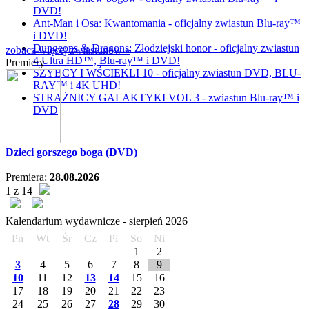
DVD!
Ant-Man i Osa: Kwantomania - oficjalny zwiastun Blu-ray™
i DVD!
Dungeons & Dragons: Złodziejski honor - oficjalny zwiastun
zobacz więcej zwiastunów »
4 Ultra HD™, Blu-ray™ i DVD!
Premiery
SZYBCY I WŚCIEKLI 10 - oficjalny zwiastun DVD, BLU-
RAY™ i 4K UHD!
STRAŻNICY GALAKTYKI VOL 3 - zwiastun Blu-ray™ i
DVD
Dzieci gorszego boga (DVD)
Premiera:
28.08.2026
1 z 14
Kalendarium wydawnicze -
sierpień
2026
Pn
Wt
Śr
Cz
Pi
So
Ni
1
2
3
4
5
6
7
8
9
10
11
12
13
14
15
16
17
18
19
20
21
22
23
24
25
26
27
28
29
30