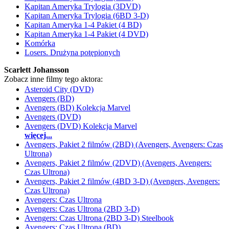
Kapitan Ameryka Trylogia (3DVD)
Kapitan Ameryka Trylogia (6BD 3-D)
Kapitan Ameryka 1-4 Pakiet (4 BD)
Kapitan Ameryka 1-4 Pakiet (4 DVD)
Komórka
Losers. Drużyna potępionych
Scarlett Johansson
Zobacz inne filmy tego aktora:
Asteroid City (DVD)
Avengers (BD)
Avengers (BD) Kolekcja Marvel
Avengers (DVD)
Avengers (DVD) Kolekcja Marvel
więcej...
Avengers, Pakiet 2 filmów (2BD) (Avengers, Avengers: Czas
Ultrona)
Avengers, Pakiet 2 filmów (2DVD) (Avengers, Avengers:
Czas Ultrona)
Avengers, Pakiet 2 filmów (4BD 3-D) (Avengers, Avengers:
Czas Ultrona)
Avengers: Czas Ultrona
Avengers: Czas Ultrona (2BD 3-D)
Avengers: Czas Ultrona (2BD 3-D) Steelbook
Avengers: Czas Ultrona (BD)