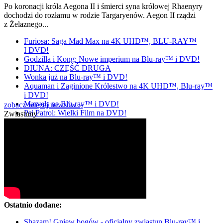
Po koronacji króla Aegona II i śmierci syna królowej Rhaenyry
dochodzi do rozłamu w rodzie Targaryenów. Aegon II rządzi
z Żelaznego...
Furiosa: Saga Mad Max na 4K UHD™, BLU-RAY™
I DVD!
Godzilla i Kong: Nowe imperium na Blu-ray™ i DVD!
DIUNA: CZĘŚĆ DRUGA
Wonka już na Blu-ray™ i DVD!
Aquaman i Zaginione Królestwo na 4K UHD™, Blu-ray™
i DVD!
Marvels na Blu-ray™ i DVD!
zobacz więcej newsów »
Psi Patrol: Wielki Film na DVD!
Zwiastuny
Ostatnio dodane:
Shazam! Gniew bogów - oficjalny zwiastun Blu-ray™ i