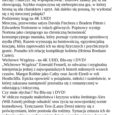
obowiązują. Szybko rozpoczyna się niebezpieczna gra, w której
bronią są siła charakteru i spryt. Jak daleko się posuną, by wydostać
się z tej mrocznej pułapki?
Podziemny krąg na 4K UHD!
Mroczna, przewrotna satyra Davida Finchera z Bradem Pittem i
Edwardem Nortonem w rolach głównych. Popisowy występ
Nortona jako cierpiącego na chroniczną bezsenność
konsumpcyjnego maniaka, który poznaje cynicznego sprzedawcę
mydła (Pitt). Razem wyruszają na buntowniczą, egzystencjalną
krucjatę, która zaprowadzi ich na skraj fizycznych i psychicznych
granic. Ponadto ich relację komplikuje kobieta (Helena Bonham
Carter).
Wichrowe Wzgórza - na 4K UHD, Blu-ray i DVD!
„Wichrowe Wzgórza” Emerald Fennell, to odważna i oryginalna
interpretacja jednej z najwspanialszych historii miłosnych wszech
czasów. Margot Robbie jako Cathy oraz Jacob Elordi w roli
Heathcliffa. Epicka opowieść o pożądaniu, miłości i szaleństwie, w
której zakazana namiętność przeradza się z romantycznej w
odurzającą i toksyczną.
Czy mnie słychac? Na Blu-ray i DVD!
W obliczu rozpadu małżeństwa i kryzysu wieku średniego Alex
(Will Arnett) próbuje odnaleźć sens życia na nowojorskiej scenie
komediowej. Tymczasem Tess (Laura Dern) mierzy się z
poświęceniami, które poniosła dla rodziny. Sytuacja zmusza ich do