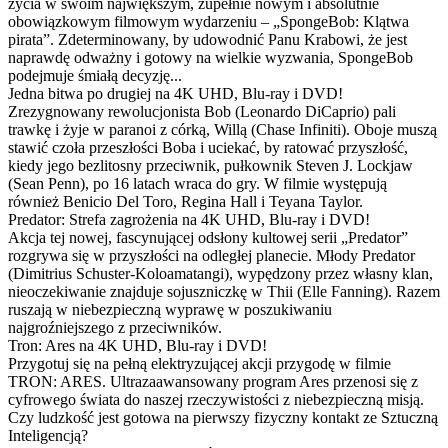
życia w swoim największym, zupełnie nowym i absolutnie
obowiązkowym filmowym wydarzeniu – „SpongeBob: Klątwa
pirata”. Zdeterminowany, by udowodnić Panu Krabowi, że jest
naprawdę odważny i gotowy na wielkie wyzwania, SpongeBob
podejmuje śmiałą decyzję...
Jedna bitwa po drugiej na 4K UHD, Blu-ray i DVD!
Zrezygnowany rewolucjonista Bob (Leonardo DiCaprio) pali
trawkę i żyje w paranoi z córką, Willą (Chase Infiniti). Oboje muszą
stawić czoła przeszłości Boba i uciekać, by ratować przyszłość,
kiedy jego bezlitosny przeciwnik, pułkownik Steven J. Lockjaw
(Sean Penn), po 16 latach wraca do gry. W filmie występują
również Benicio Del Toro, Regina Hall i Teyana Taylor.
Predator: Strefa zagrożenia na 4K UHD, Blu-ray i DVD!
Akcja tej nowej, fascynującej odsłony kultowej serii „Predator”
rozgrywa się w przyszłości na odległej planecie. Młody Predator
(Dimitrius Schuster-Koloamatangi), wypędzony przez własny klan,
nieoczekiwanie znajduje sojuszniczkę w Thii (Elle Fanning). Razem
ruszają w niebezpieczną wyprawę w poszukiwaniu
najgroźniejszego z przeciwników.
Tron: Ares na 4K UHD, Blu-ray i DVD!
Przygotuj się na pełną elektryzującej akcji przygodę w filmie
TRON: ARES. Ultrazaawansowany program Ares przenosi się z
cyfrowego świata do naszej rzeczywistości z niebezpieczną misją.
Czy ludzkość jest gotowa na pierwszy fizyczny kontakt ze Sztuczną
Inteligencją?