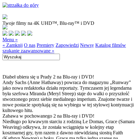
Twoje filmy na 4K UHD™, Blu-ray™ i DVD
Menu »
« Zamknij
O nas
Premiery
Zapowiedzi
Newsy
Katalog filmów
szukanie zaawansowane »
Diabeł ubiera się u Prady 2 na Blu-ray i DVD!
Andy Sachs (Anne Hathaway) powraca do magazynu „Runway”
jako nowa redaktorka działu reportaży. Tymczasem jej legendarna
była szefowa Miranda (Meryl Streep) staje do walki o przyszłość
stworzonego przez siebie medialnego imperium. Znajome twarze i
nowe postacie spotykają się na wybiegu w tej stylowej kontynuacji
kultowego hitu.
Zabawa w pochowanego 2 na Blu-ray i DVD!
Niedługo po krwawym starciu z rodziną Le Domas, Grace (Samara
Weaving) odkrywa, że została wciągnięta w kolejny etap
koszmarnej gry, tym razem z dawno niewidzianą siostrą Faith
(Kathryn Newton) u boku. Grace ma tylko jedną szansę na