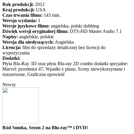
Rok produkcji:
2012
Kraj produkcji:
USA
Czas trwania filmu:
143 min.
Wersja wydania:
1
Wersje językowe filmu:
angielska, polski dubbing
Dźwięk wersji oryginalnej filmu:
DTS-HD Master Audio 7.1
Napisy:
angielskie, polskie
Wersja dla niesłyszących:
Angielska
Licencja:
film do sprzedaży detalicznej bez licencji do
wypożyczania
Dodatki:
Płyta Blu-Ray 3D oraz płyta Blu-ray 2D combo dodatki specjalne:
Marvel: przedmiot 47, Wpadki z planu, Sceny niewykorzystane i
rozszerzone, Graficzna opowieść
Newsy
Ród Smoka, Sezon 2 na Blu-ray™ i DVD!