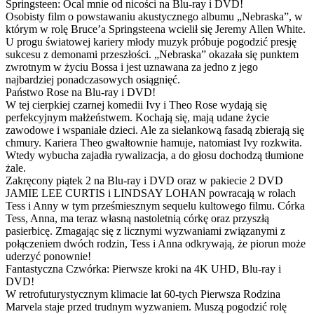
Springsteen: Ocal mnie od nicości na Blu-ray i DVD!
Osobisty film o powstawaniu akustycznego albumu „Nebraska”, w
którym w rolę Bruce’a Springsteena wcielił się Jeremy Allen White.
U progu światowej kariery młody muzyk próbuje pogodzić presję
sukcesu z demonami przeszłości. „Nebraska” okazała się punktem
zwrotnym w życiu Bossa i jest uznawana za jedno z jego
najbardziej ponadczasowych osiągnięć.
Państwo Rose na Blu-ray i DVD!
W tej cierpkiej czarnej komedii Ivy i Theo Rose wydają się
perfekcyjnym małżeństwem. Kochają się, mają udane życie
zawodowe i wspaniałe dzieci. Ale za sielankową fasadą zbierają się
chmury. Kariera Theo gwałtownie hamuje, natomiast Ivy rozkwita.
Wtedy wybucha zajadła rywalizacja, a do głosu dochodzą tłumione
żale.
Zakręcony piątek 2 na Blu-ray i DVD oraz w pakiecie 2 DVD
JAMIE LEE CURTIS i LINDSAY LOHAN powracają w rolach
Tess i Anny w tym prześmiesznym sequelu kultowego filmu. Córka
Tess, Anna, ma teraz własną nastoletnią córkę oraz przyszłą
pasierbicę. Zmagając się z licznymi wyzwaniami związanymi z
połączeniem dwóch rodzin, Tess i Anna odkrywają, że piorun może
uderzyć ponownie!
Fantastyczna Czwórka: Pierwsze kroki na 4K UHD, Blu-ray i
DVD!
W retrofuturystycznym klimacie lat 60-tych Pierwsza Rodzina
Marvela staje przed trudnym wyzwaniem. Muszą pogodzić rolę