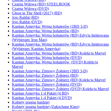
Czarna Wdowa (BD) STEELBOOK
Czarna Wdowa (DVD)
Ghost in The Shell (2017) (BD)
Jojo Rabbit (BD)
Jojo Rabbit (DVD)
Kapitan Ameryka: Wojna bohaterów (2BD 3-D)
Kapitan Ameryka: Wojna bohaterów (BD)
Kapitan Ameryka: Wojna bohaterów (BD) Edycja limitowana
(Wybieram: Iron Man)
Kapitan Ameryka: Wojna bohaterów (BD) Edycja limitowana
(Wybieram: Kapitan Ameryka)
Kapitan Ameryka: Wojna bohaterów (BD) Kolekcja Marvel
Kapitan Ameryka: Wojna bohaterów (DVD)
Kapitan Ameryka: Wojna bohaterów (DVD) Kolekcja
Marvel
Kapitan Ameryka: Zimowy Żołnierz (2BD 3-D)
Kapitan Ameryka: Zimowy Żołnierz (BD)
Kapitan Ameryka: Zimowy Żołnierz (BD) Kolekcja Marvel
Kapitan Ameryka: Zimowy Żołnierz (DVD)
Kapitan Ameryka: Zimowy Żołnierz (DVD) Kolekcja Marvel
Kapitan Ameryka 1-4 Pakiet (4 BD)
Kapitan Ameryka 1-4 Pakiet (4 DVD)
Kobiety pragną bardziej
Kobiety pragną bardziej (Zakochane Kino)