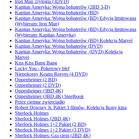
Iron Man Trylogia (3DVD)
Kapitan Ameryka: Wojna bohaterów (2BD 3-D)
Kapitan Ameryka: Wojna bohaterów (BD)
Kapitan Ameryka: Wojna bohaterów (BD) Edycja limitowana
(Wybieram: Iron Man)
Kapitan Ameryka: Wojna bohaterów (BD) Edycja limitowana
(Wybieram: Kapitan Ameryka)
Kapitan Ameryka: Wojna bohaterów (BD) Kolekcja Marvel
Kapitan Ameryka: Wojna bohaterów (DVD)
Kapitan Ameryka: Wojna bohaterów (DVD) Kolekcja
Marvel
Kiss Kiss Bang Bang
Lucky You - Pokerowy blef
Niepokorny Keanu Reeves (4 DVD)
Oppenheimer (2 BD)
Oppenheimer (2 DVD)
Oppenheimer (3BD 4K)
Oppenheimer (3BD 4K) Steelbook
Przez ciemne zwierciadło
Robert Downey Jr. Pakiet 3 filmów, Kolekcja Ikony kina
Sherlock Holmes
Sherlock Holmes (2BD 4K)
Sherlock Holmes 1+2 Pakiet (2 BD)
Sherlock Holmes 1+2 Pakiet (3 DVD)
Sherlock Holmes: Gra cieni (2BD 4K)