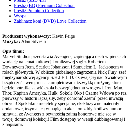
Prestiż (3BD 4K)
Prestiż (BD) Premium Collection
Prestiż Premium Collection
Wyspa
Zaklinacz koni (DVD) Love Collection
Producent wykonawczy:
Kevin Feige
Muzyka:
Alan Silvestri
Opis filmu:
Marvel Studios przedstawia Avengers, zapierająca dech w piersiach
wariację na temat kultowej komiksowej sagi z Robertem
Downeyem Jrem, Scarlett Johansson i Samuelem L. Jacksonem w
rolach głównych. W obliczu globalnego zagrożenia Nick Fury, szef
międzynarodowej agencji S.H.I.E.L.D. czuwającej nad Światowym
bezpieczeństwem, musi skompletować niezwykłą drużynę, która
będzie potrafiła stawić czoła bezwzględnemu wrogowi. Iron Man,
Thor, Kapitan Ameryka, Hulk, Sokole Oko i Czarna Wdowa po raz
pierwszy w historii łączą siły, żeby ochronić Ziemi´ przed inwazją
obcych! Spektakularne efekty specjalne, ekskluzywne materiały
dodatkowe, trzymającą w napięciu akcja oraz błyskotliwy humor
sprawią, że Avengers z pewnością zajmą honorowe miejsce w
twojej domowej kolekcji! Film dostępny w wersji dubbingowanej i
z napisami.