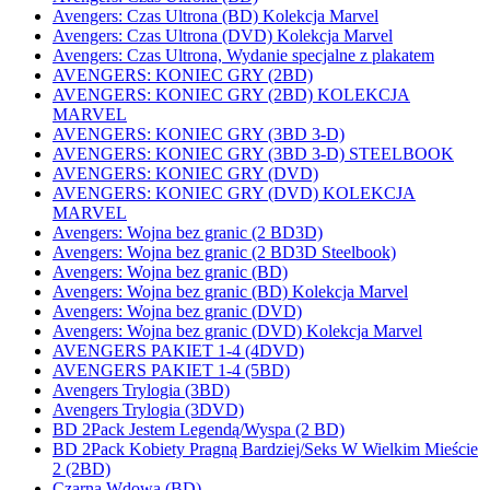
Avengers: Czas Ultrona (BD) Kolekcja Marvel
Avengers: Czas Ultrona (DVD) Kolekcja Marvel
Avengers: Czas Ultrona, Wydanie specjalne z plakatem
AVENGERS: KONIEC GRY (2BD)
AVENGERS: KONIEC GRY (2BD) KOLEKCJA
MARVEL
AVENGERS: KONIEC GRY (3BD 3-D)
AVENGERS: KONIEC GRY (3BD 3-D) STEELBOOK
AVENGERS: KONIEC GRY (DVD)
AVENGERS: KONIEC GRY (DVD) KOLEKCJA
MARVEL
Avengers: Wojna bez granic (2 BD3D)
Avengers: Wojna bez granic (2 BD3D Steelbook)
Avengers: Wojna bez granic (BD)
Avengers: Wojna bez granic (BD) Kolekcja Marvel
Avengers: Wojna bez granic (DVD)
Avengers: Wojna bez granic (DVD) Kolekcja Marvel
AVENGERS PAKIET 1-4 (4DVD)
AVENGERS PAKIET 1-4 (5BD)
Avengers Trylogia (3BD)
Avengers Trylogia (3DVD)
BD 2Pack Jestem Legendą/Wyspa (2 BD)
BD 2Pack Kobiety Pragną Bardziej/Seks W Wielkim Mieście
2 (2BD)
Czarna Wdowa (BD)