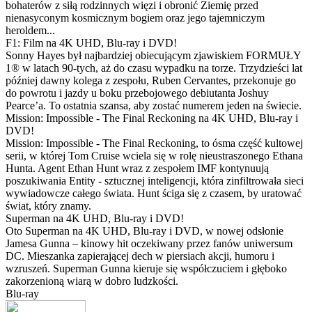
bohaterów z siłą rodzinnych więzi i obronić Ziemię przed
nienasyconym kosmicznym bogiem oraz jego tajemniczym
heroldem...
F1: Film na 4K UHD, Blu-ray i DVD!
Sonny Hayes był najbardziej obiecującym zjawiskiem FORMUŁY
1® w latach 90-tych, aż do czasu wypadku na torze. Trzydzieści lat
później dawny kolega z zespołu, Ruben Cervantes, przekonuje go
do powrotu i jazdy u boku przebojowego debiutanta Joshuy
Pearce’a. To ostatnia szansa, aby zostać numerem jeden na świecie.
Mission: Impossible - The Final Reckoning na 4K UHD, Blu-ray i
DVD!
Mission: Impossible - The Final Reckoning, to ósma część kultowej
serii, w której Tom Cruise wciela się w rolę nieustraszonego Ethana
Hunta. Agent Ethan Hunt wraz z zespołem IMF kontynuują
poszukiwania Entity - sztucznej inteligencji, która zinfiltrowała sieci
wywiadowcze całego świata. Hunt ściga się z czasem, by uratować
świat, który znamy.
Superman na 4K UHD, Blu-ray i DVD!
Oto Superman na 4K UHD, Blu-ray i DVD, w nowej odsłonie
Jamesa Gunna – kinowy hit oczekiwany przez fanów uniwersum
DC. Mieszanka zapierającej dech w piersiach akcji, humoru i
wzruszeń. Superman Gunna kieruje się współczuciem i głęboko
zakorzenioną wiarą w dobro ludzkości.
Blu-ray