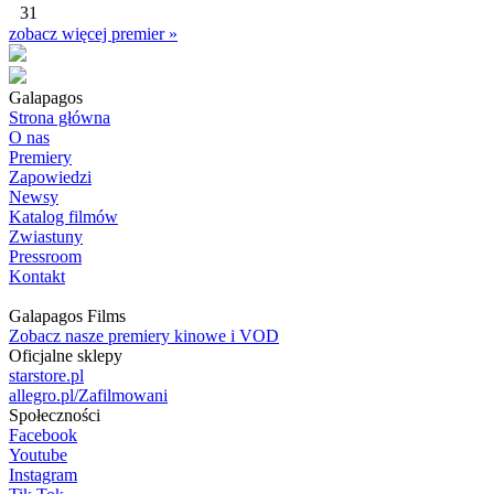
31
zobacz więcej premier »
Galapagos
Strona główna
O nas
Premiery
Zapowiedzi
Newsy
Katalog filmów
Zwiastuny
Pressroom
Kontakt
Galapagos Films
Zobacz nasze premiery kinowe i VOD
Oficjalne sklepy
starstore.pl
allegro.pl/Zafilmowani
Społeczności
Facebook
Youtube
Instagram