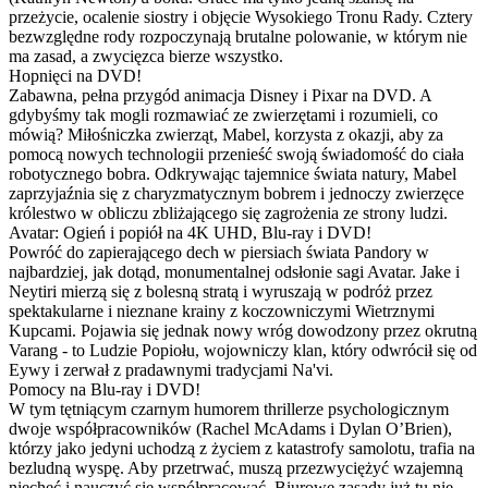
przeżycie, ocalenie siostry i objęcie Wysokiego Tronu Rady. Cztery
bezwzględne rody rozpoczynają brutalne polowanie, w którym nie
ma zasad, a zwycięzca bierze wszystko.
Hopnięci na DVD!
Zabawna, pełna przygód animacja Disney i Pixar na DVD. A
gdybyśmy tak mogli rozmawiać ze zwierzętami i rozumieli, co
mówią? Miłośniczka zwierząt, Mabel, korzysta z okazji, aby za
pomocą nowych technologii przenieść swoją świadomość do ciała
robotycznego bobra. Odkrywając tajemnice świata natury, Mabel
zaprzyjaźnia się z charyzmatycznym bobrem i jednoczy zwierzęce
królestwo w obliczu zbliżającego się zagrożenia ze strony ludzi.
Avatar: Ogień i popiół na 4K UHD, Blu-ray i DVD!
Powróć do zapierającego dech w piersiach świata Pandory w
najbardziej, jak dotąd, monumentalnej odsłonie sagi Avatar. Jake i
Neytiri mierzą się z bolesną stratą i wyruszają w podróż przez
spektakularne i nieznane krainy z koczowniczymi Wietrznymi
Kupcami. Pojawia się jednak nowy wróg dowodzony przez okrutną
Varang - to Ludzie Popiołu, wojowniczy klan, który odwrócił się od
Eywy i zerwał z pradawnymi tradycjami Na'vi.
Pomocy na Blu-ray i DVD!
W tym tętniącym czarnym humorem thrillerze psychologicznym
dwoje współpracowników (Rachel McAdams i Dylan O’Brien),
którzy jako jedyni uchodzą z życiem z katastrofy samolotu, trafia na
bezludną wyspę. Aby przetrwać, muszą przezwyciężyć wzajemną
niechęć i nauczyć się współpracować. Biurowe zasady już tu nie