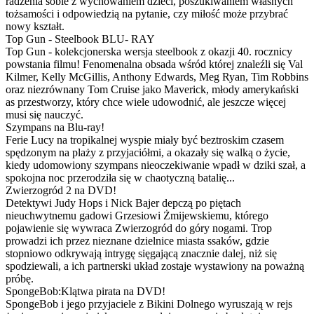
radzenia sobie z wychowaniem dzieci, poszukiwaniem własnych
tożsamości i odpowiedzią na pytanie, czy miłość może przybrać
nowy kształt.
Top Gun - Steelbook BLU- RAY
Top Gun - kolekcjonerska wersja steelbook z okazji 40. rocznicy
powstania filmu! Fenomenalna obsada wśród której znaleźli się Val
Kilmer, Kelly McGillis, Anthony Edwards, Meg Ryan, Tim Robbins
oraz niezrównany Tom Cruise jako Maverick, młody amerykański
as przestworzy, który chce wiele udowodnić, ale jeszcze więcej
musi się nauczyć.
Szympans na Blu-ray!
Ferie Lucy na tropikalnej wyspie miały być beztroskim czasem
spędzonym na plaży z przyjaciółmi, a okazały się walką o życie,
kiedy udomowiony szympans nieoczekiwanie wpadł w dziki szał, a
spokojna noc przerodziła się w chaotyczną batalię...
Zwierzogród 2 na DVD!
Detektywi Judy Hops i Nick Bajer depczą po piętach
nieuchwytnemu gadowi Grzesiowi Żmijewskiemu, którego
pojawienie się wywraca Zwierzogród do góry nogami. Trop
prowadzi ich przez nieznane dzielnice miasta ssaków, gdzie
stopniowo odkrywają intrygę sięgającą znacznie dalej, niż się
spodziewali, a ich partnerski układ zostaje wystawiony na poważną
próbę.
SpongeBob:Klątwa pirata na DVD!
SpongeBob i jego przyjaciele z Bikini Dolnego wyruszają w rejs