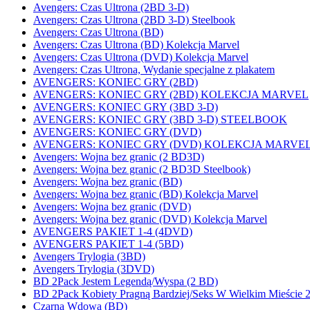
Avengers: Czas Ultrona (2BD 3-D)
Avengers: Czas Ultrona (2BD 3-D) Steelbook
Avengers: Czas Ultrona (BD)
Avengers: Czas Ultrona (BD) Kolekcja Marvel
Avengers: Czas Ultrona (DVD) Kolekcja Marvel
Avengers: Czas Ultrona, Wydanie specjalne z plakatem
AVENGERS: KONIEC GRY (2BD)
AVENGERS: KONIEC GRY (2BD) KOLEKCJA MARVEL
AVENGERS: KONIEC GRY (3BD 3-D)
AVENGERS: KONIEC GRY (3BD 3-D) STEELBOOK
AVENGERS: KONIEC GRY (DVD)
AVENGERS: KONIEC GRY (DVD) KOLEKCJA MARVE
Avengers: Wojna bez granic (2 BD3D)
Avengers: Wojna bez granic (2 BD3D Steelbook)
Avengers: Wojna bez granic (BD)
Avengers: Wojna bez granic (BD) Kolekcja Marvel
Avengers: Wojna bez granic (DVD)
Avengers: Wojna bez granic (DVD) Kolekcja Marvel
AVENGERS PAKIET 1-4 (4DVD)
AVENGERS PAKIET 1-4 (5BD)
Avengers Trylogia (3BD)
Avengers Trylogia (3DVD)
BD 2Pack Jestem Legendą/Wyspa (2 BD)
BD 2Pack Kobiety Pragną Bardziej/Seks W Wielkim Mieście 
Czarna Wdowa (BD)