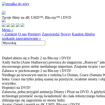
Twoje filmy na 4K UHD™, Blu-ray™ i DVD
Menu »
« Zamknij
O nas
Premiery
Zapowiedzi
Newsy
Katalog filmów
szukanie zaawansowane »
Diabeł ubiera się u Prady 2 na Blu-ray i DVD!
Andy Sachs (Anne Hathaway) powraca do magazynu „Runway” jako now
stworzonego przez siebie medialnego imperium. Znajome twarze i now
Zabawa w pochowanego 2 na Blu-ray i DVD!
Niedługo po krwawym starciu z rodziną Le Domas, Grace (Samara Wea
boku. Grace ma tylko jedną szansę na przeżycie, ocalenie siostry i
wszystko.
Hopnięci na DVD!
Zabawna, pełna przygód animacja Disney i Pixar na DVD. A gdybyśmy
technologii przenieść swoją świadomość do ciała robotycznego bobra
zbliżającego się zagrożenia ze strony ludzi.
Avatar: Ogień i popiół na 4K UHD, Blu-ray i DVD!