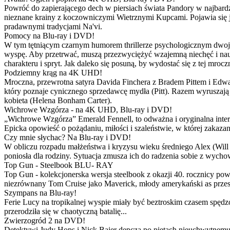
Powróć do zapierającego dech w piersiach świata Pandory w najbardzie
nieznane krainy z koczowniczymi Wietrznymi Kupcami. Pojawia się 
pradawnymi tradycjami Na'vi.
Pomocy na Blu-ray i DVD!
W tym tętniącym czarnym humorem thrillerze psychologicznym dwoje
wyspę. Aby przetrwać, muszą przezwyciężyć wzajemną niechęć i naucz
charakteru i spryt. Jak daleko się posuną, by wydostać się z tej mrocz
Podziemny krąg na 4K UHD!
Mroczna, przewrotna satyra Davida Finchera z Bradem Pittem i Ed
który poznaje cynicznego sprzedawcę mydła (Pitt). Razem wyruszają n
kobieta (Helena Bonham Carter).
Wichrowe Wzgórza - na 4K UHD, Blu-ray i DVD!
„Wichrowe Wzgórza” Emerald Fennell, to odważna i oryginalna interpr
Epicka opowieść o pożądaniu, miłości i szaleństwie, w której zakaza
Czy mnie słychac? Na Blu-ray i DVD!
W obliczu rozpadu małżeństwa i kryzysu wieku średniego Alex (Will 
poniosła dla rodziny. Sytuacja zmusza ich do radzenia sobie z wych
Top Gun - Steelbook BLU- RAY
Top Gun - kolekcjonerska wersja steelbook z okazji 40. rocznicy po
niezrównany Tom Cruise jako Maverick, młody amerykański as przestw
Szympans na Blu-ray!
Ferie Lucy na tropikalnej wyspie miały być beztroskim czasem spędz
przerodziła się w chaotyczną batalię...
Zwierzogród 2 na DVD!
Detektywi Judy Hops i Nick Bajer depczą po piętach nieuchwytnemu