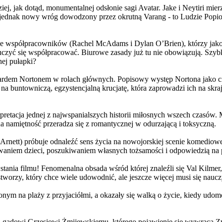
j, jak dotąd, monumentalnej odsłonie sagi Avatar. Jake i Neytiri mierzą
jednak nowy wróg dowodzony przez okrutną Varang - to Ludzie Popiołu
 współpracowników (Rachel McAdams i Dylan O’Brien), którzy jako jed
yć się współpracować. Biurowe zasady już tu nie obowiązują. Szybko 
nej pułapki?
wardem Nortonem w rolach głównych. Popisowy występ Nortona jako c
a buntowniczą, egzystencjalną krucjatę, która zaprowadzi ich na skraj
etacja jednej z najwspanialszych historii miłosnych wszech czasów. M
na namiętność przeradza się z romantycznej w odurzającą i toksyczną.
Arnett) próbuje odnaleźć sens życia na nowojorskiej scenie komediow
owaniem dzieci, poszukiwaniem własnych tożsamości i odpowiedzią na p
wstania filmu! Fenomenalna obsada wśród której znaleźli się Val Kilm
orzy, który chce wiele udowodnić, ale jeszcze więcej musi się naucz
onym na plaży z przyjaciółmi, a okazały się walką o życie, kiedy ud
 gadowi Grzesiowi Żmijewskiemu, którego pojawienie się wywraca Zw