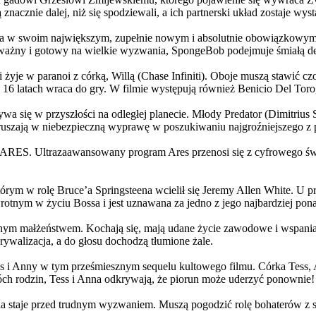
 znacznie dalej, niż się spodziewali, a ich partnerski układ zostaje w
życia w swoim największym, zupełnie nowym i absolutnie obowiązkowy
ażny i gotowy na wielkie wyzwania, SpongeBob podejmuje śmiałą dec
yje w paranoi z córką, Willą (Chase Infiniti). Oboje muszą stawić czoł
16 latach wraca do gry. W filmie występują również Benicio Del Toro,
grywa się w przyszłości na odległej planecie. Młody Predator (Dimitri
 ruszają w niebezpieczną wyprawę w poszukiwaniu najgroźniejszego z
: ARES. Ultrazaawansowany program Ares przenosi się z cyfrowego świ
rym w rolę Bruce’a Springsteena wcielił się Jeremy Allen White. U p
rotnym w życiu Bossa i jest uznawana za jedno z jego najbardziej po
jnym małżeństwem. Kochają się, mają udane życie zawodowe i wspaniałe
ywalizacja, a do głosu dochodzą tłumione żale.
 w tym prześmiesznym sequelu kultowego filmu. Córka Tess, Anna, 
h rodzin, Tess i Anna odkrywają, że piorun może uderzyć ponownie!
la staje przed trudnym wyzwaniem. Muszą pogodzić rolę bohaterów z s