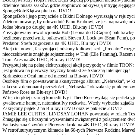
dzielnice miasta ssaków, gdzie stopniowo odkrywają intrygę sięgającą
SpongeBob:Klątwa pirata na DVD!
SpongeBob i jego przyjaciele z Bikini Dolnego wyruszają w rejs 
Zdeterminowany, by udowodnić Panu Krabowi, że jest naprawdę odw
Jedna bitwa po drugiej na 4K UHD, Blu-ray i DVD!
Zrezygnowany rewolucjonista Bob (Leonardo DiCaprio) pali trawkę i ż
bezlitosny przeciwnik, pułkownik Steven J. Lockjaw (Sean Penn), po 
Predator: Strefa zagrożenia na 4K UHD, Blu-ray i DVD!
Akcja tej nowej, fascynującej odsłony kultowej serii „Predator” roz
nieoczekiwanie znajduje sojuszniczkę w Thii (Elle Fanning). Razem
Tron: Ares na 4K UHD, Blu-ray i DVD!
Przygotuj się na pełną elektryzującej akcji przygodę w filmie TRON
jest gotowa na pierwszy fizyczny kontakt ze Sztuczną Inteligencją?
Springsteen: Ocal mnie od nicości na Blu-ray i DVD!
Osobisty film o powstawaniu akustycznego albumu „Nebraska”, w któ
sukcesu z demonami przeszłości. „Nebraska” okazała się punktem zw
Państwo Rose na Blu-ray i DVD!
W tej cierpkiej czarnej komedii Ivy i Theo Rose wydają się perfekcy
gwałtownie hamuje, natomiast Ivy rozkwita. Wtedy wybucha zajadła r
Zakręcony piątek 2 na Blu-ray i DVD oraz w pakiecie 2 DVD
JAMIE LEE CURTIS i LINDSAY LOHAN powracają w rolach Tess i Anny
Zmagając się z licznymi wyzwaniami związanymi z połączeniem dwóc
Fantastyczna Czwórka: Pierwsze kroki na 4K UHD, Blu-ray i DVD!
W retrofuturystycznym klimacie lat 60-tych Pierwsza Rodzina Marve