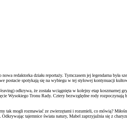
a redaktorka działu reportaży. Tymczasem jej legendarna była szefo
e postacie spotykają się na wybiegu w tej stylowej kontynuacji kulto
ving) odkrywa, że została wciągnięta w kolejny etap koszmarnej gry
 objęcie Wysokiego Tronu Rady. Cztery bezwzględne rody rozpoczynają 
 tak mogli rozmawiać ze zwierzętami i rozumieli, co mówią? Miłośni
. Odkrywając tajemnice świata natury, Mabel zaprzyjaźnia się z char