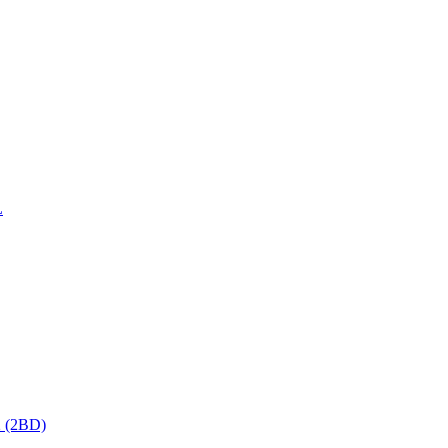
L
2 (2BD)