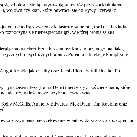
 się z bolesną stratą i wyruszają w podróż przez spektakularne i
, wojowniczy klan, który odwrócił się od Eywy i zerwał z
yni uchodzą z życiem z katastrofy samolotu, trafia na bezludną
rozpoczyna się niebezpieczna gra, w której bronią są siła
ierpiącego na chroniczną bezsenność konsumpcyjnego maniaka,
 fizycznych i psychicznych granic. Ponadto ich relację komplikuje
argot Robbie jako Cathy oraz Jacob Elordi w roli Heathcliffa.
ej. Tymczasem Tess (Laura Dern) mierzy się z poświęceniami, które
ytanie, czy miłość może przybrać nowy kształt.
er, Kelly McGillis, Anthony Edwards, Meg Ryan, Tim Robbins oraz
yć.
omowiony szympans nieoczekiwanie wpadł w dziki szał, a spokojna noc
ierzogród do góry nogami. Trop prowadzi ich przez nieznane