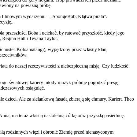
ystawiony na poważną próbę.
m filmowym wydarzeniu – „SpongeBob: Klątwa pirata”.
yzję...
a przeszłości Boba i uciekać, by ratować przyszłość, kiedy jego
 Regina Hall i Teyana Taylor.
us Schuster-Koloamatangi), wypędzony przez własny klan,
 przeciwników.
ata do naszej rzeczywistości z niebezpieczną misją. Czy ludzkość
rogu światowej kariery młody muzyk próbuje pogodzić presję
nadczasowych osiągnięć.
 dzieci. Ale za sielankową fasadą zbierają się chmury. Kariera Theo
ma teraz własną nastoletnią córkę oraz przyszłą pasierbicę.
iłą rodzinnych więzi i obronić Ziemię przed nienasyconym