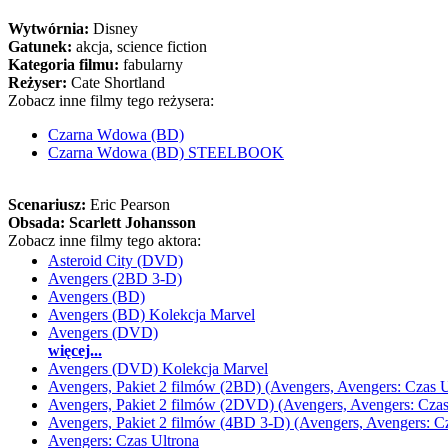
Wytwórnia:
Disney
Gatunek:
akcja, science fiction
Kategoria filmu:
fabularny
Reżyser:
Cate Shortland
Zobacz inne filmy tego reżysera:
Czarna Wdowa (BD)
Czarna Wdowa (BD) STEELBOOK
Scenariusz:
Eric Pearson
Obsada:
Scarlett Johansson
Zobacz inne filmy tego aktora:
Asteroid City (DVD)
Avengers (2BD 3-D)
Avengers (BD)
Avengers (BD) Kolekcja Marvel
Avengers (DVD)
więcej...
Avengers (DVD) Kolekcja Marvel
Avengers, Pakiet 2 filmów (2BD) (Avengers, Avengers: Czas U
Avengers, Pakiet 2 filmów (2DVD) (Avengers, Avengers: Czas
Avengers, Pakiet 2 filmów (4BD 3-D) (Avengers, Avengers: Cz
Avengers: Czas Ultrona