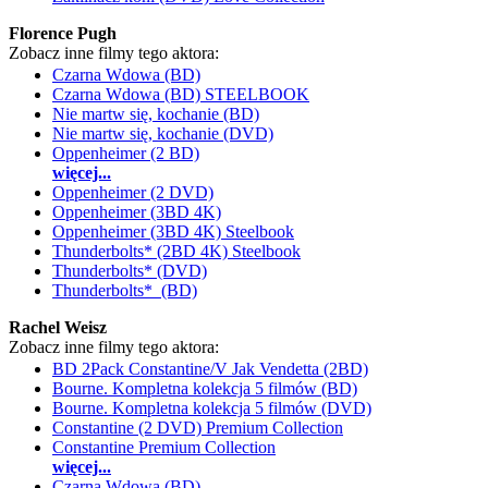
Florence Pugh
Zobacz inne filmy tego aktora:
Czarna Wdowa (BD)
Czarna Wdowa (BD) STEELBOOK
Nie martw się, kochanie (BD)
Nie martw się, kochanie (DVD)
Oppenheimer (2 BD)
więcej...
Oppenheimer (2 DVD)
Oppenheimer (3BD 4K)
Oppenheimer (3BD 4K) Steelbook
Thunderbolts* (2BD 4K) Steelbook
Thunderbolts* (DVD)
Thunderbolts* (BD)
Rachel Weisz
Zobacz inne filmy tego aktora:
BD 2Pack Constantine/V Jak Vendetta (2BD)
Bourne. Kompletna kolekcja 5 filmów (BD)
Bourne. Kompletna kolekcja 5 filmów (DVD)
Constantine (2 DVD) Premium Collection
Constantine Premium Collection
więcej...
Czarna Wdowa (BD)