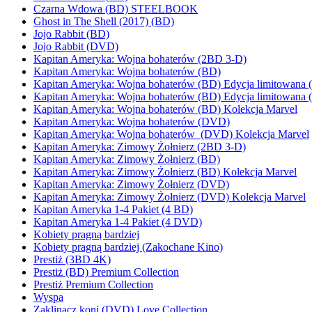
Czarna Wdowa (BD) STEELBOOK
Ghost in The Shell (2017) (BD)
Jojo Rabbit (BD)
Jojo Rabbit (DVD)
Kapitan Ameryka: Wojna bohaterów (2BD 3-D)
Kapitan Ameryka: Wojna bohaterów (BD)
Kapitan Ameryka: Wojna bohaterów (BD) Edycja limitowana 
Kapitan Ameryka: Wojna bohaterów (BD) Edycja limitowana 
Kapitan Ameryka: Wojna bohaterów (BD) Kolekcja Marvel
Kapitan Ameryka: Wojna bohaterów (DVD)
Kapitan Ameryka: Wojna bohaterów (DVD) Kolekcja Marvel
Kapitan Ameryka: Zimowy Żołnierz (2BD 3-D)
Kapitan Ameryka: Zimowy Żołnierz (BD)
Kapitan Ameryka: Zimowy Żołnierz (BD) Kolekcja Marvel
Kapitan Ameryka: Zimowy Żołnierz (DVD)
Kapitan Ameryka: Zimowy Żołnierz (DVD) Kolekcja Marvel
Kapitan Ameryka 1-4 Pakiet (4 BD)
Kapitan Ameryka 1-4 Pakiet (4 DVD)
Kobiety pragną bardziej
Kobiety pragną bardziej (Zakochane Kino)
Prestiż (3BD 4K)
Prestiż (BD) Premium Collection
Prestiż Premium Collection
Wyspa
Zaklinacz koni (DVD) Love Collection