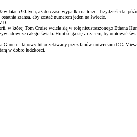
latach 90-tych, aż do czasu wypadku na torze. Trzydzieści lat późn
ostatnia szansa, aby zostać numerem jeden na świecie.
DVD!
serii, w której Tom Cruise wciela się w rolę nieustraszonego Ethana 
ci wywiadowcze całego świata. Hunt ściga się z czasem, by uratować świ
Gunna – kinowy hit oczekiwany przez fanów uniwersum DC. Mieszanka
arą w dobro ludzkości.