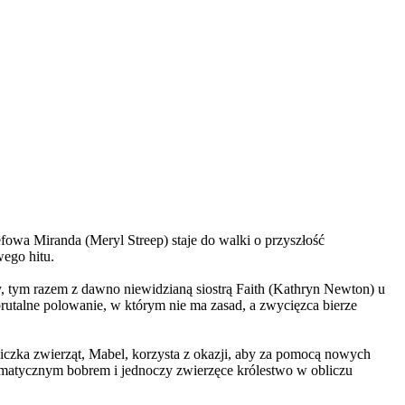
wa Miranda (Meryl Streep) staje do walki o przyszłość
wego hitu.
, tym razem z dawno niewidzianą siostrą Faith (Kathryn Newton) u
brutalne polowanie, w którym nie ma zasad, a zwycięzca bierze
czka zwierząt, Mabel, korzysta z okazji, aby za pomocą nowych
yzmatycznym bobrem i jednoczy zwierzęce królestwo w obliczu