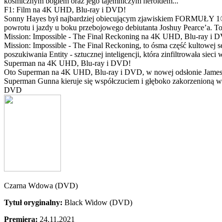
kosmicznym bogiem oraz jego tajemniczym heroldem...
F1: Film na 4K UHD, Blu-ray i DVD!
Sonny Hayes był najbardziej obiecującym zjawiskiem FORMUŁY 1® w 
powrotu i jazdy u boku przebojowego debiutanta Joshuy Pearce’a. To 
Mission: Impossible - The Final Reckoning na 4K UHD, Blu-ray i 
Mission: Impossible - The Final Reckoning, to ósma część kultowej 
poszukiwania Entity - sztucznej inteligencji, która zinfiltrowała sie
Superman na 4K UHD, Blu-ray i DVD!
Oto Superman na 4K UHD, Blu-ray i DVD, w nowej odsłonie Jamesa 
Superman Gunna kieruje się współczuciem i głęboko zakorzenioną wi
DVD
Czarna Wdowa (DVD)
Tytuł oryginalny:
Black Widow (DVD)
Premiera:
24.11.2021