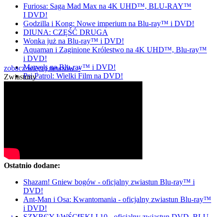
Furiosa: Saga Mad Max na 4K UHD™, BLU-RAY™
I DVD!
Godzilla i Kong: Nowe imperium na Blu-ray™ i DVD!
DIUNA: CZĘŚĆ DRUGA
Wonka już na Blu-ray™ i DVD!
Aquaman i Zaginione Królestwo na 4K UHD™, Blu-ray™
i DVD!
Marvels na Blu-ray™ i DVD!
zobacz więcej newsów »
Psi Patrol: Wielki Film na DVD!
Zwiastuny
Ostatnio dodane:
Shazam! Gniew bogów - oficjalny zwiastun Blu-ray™ i
DVD!
Ant-Man i Osa: Kwantomania - oficjalny zwiastun Blu-ray™
i DVD!
SZYBCY I WŚCIEKLI 10 - oficjalny zwiastun DVD, BLU-