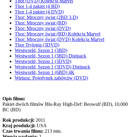
Thor (DVD) Kolekcja Marvel
Thor 1-4 pakiet (4 BD)
Thor 1-4 pakiet (4 DVD)
Thor: Mroczny swiat (2BD 3-D)
Thor: Mroczny swiat (BD)
Thor: Mroczny swiat (DVD)
Thor: Mroczny świat (BD) Kolekcja Marvel
Thor: Mroczny świat (DVD) Kolekcja Marvel
Thor Trylogia (3DVD)
Westworld, Sezon 1 (3BD)
Westworld, Sezon 1 (3BD) Digipack
Westworld, Sezon 1 (3DVD)
Westworld, Sezon 1 (3DVD) Digipack
Westworld, Sezon 1 (6BD) 4K
Wirtuoz. Pojedynek zabójców (DVD)
Opis filmu:
Pakiet dwóch filmów Blu-Ray High-Def: Beowulf (BD), 10,000
BC (BD)
Rok produkcji:
2011
Kraj produkcji:
USA
Czas trwania filmu:
213 min.
Wersja wydania:
2