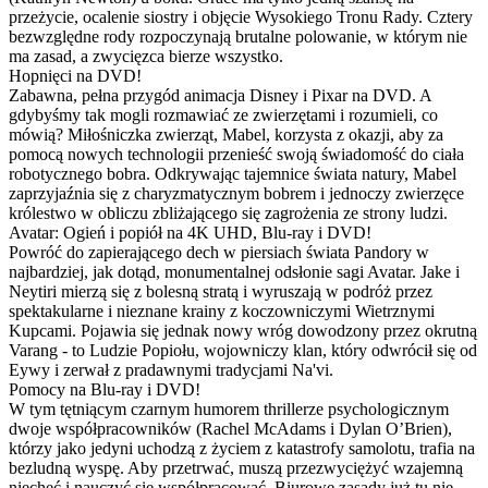
przeżycie, ocalenie siostry i objęcie Wysokiego Tronu Rady. Cztery
bezwzględne rody rozpoczynają brutalne polowanie, w którym nie
ma zasad, a zwycięzca bierze wszystko.
Hopnięci na DVD!
Zabawna, pełna przygód animacja Disney i Pixar na DVD. A
gdybyśmy tak mogli rozmawiać ze zwierzętami i rozumieli, co
mówią? Miłośniczka zwierząt, Mabel, korzysta z okazji, aby za
pomocą nowych technologii przenieść swoją świadomość do ciała
robotycznego bobra. Odkrywając tajemnice świata natury, Mabel
zaprzyjaźnia się z charyzmatycznym bobrem i jednoczy zwierzęce
królestwo w obliczu zbliżającego się zagrożenia ze strony ludzi.
Avatar: Ogień i popiół na 4K UHD, Blu-ray i DVD!
Powróć do zapierającego dech w piersiach świata Pandory w
najbardziej, jak dotąd, monumentalnej odsłonie sagi Avatar. Jake i
Neytiri mierzą się z bolesną stratą i wyruszają w podróż przez
spektakularne i nieznane krainy z koczowniczymi Wietrznymi
Kupcami. Pojawia się jednak nowy wróg dowodzony przez okrutną
Varang - to Ludzie Popiołu, wojowniczy klan, który odwrócił się od
Eywy i zerwał z pradawnymi tradycjami Na'vi.
Pomocy na Blu-ray i DVD!
W tym tętniącym czarnym humorem thrillerze psychologicznym
dwoje współpracowników (Rachel McAdams i Dylan O’Brien),
którzy jako jedyni uchodzą z życiem z katastrofy samolotu, trafia na
bezludną wyspę. Aby przetrwać, muszą przezwyciężyć wzajemną
niechęć i nauczyć się współpracować. Biurowe zasady już tu nie