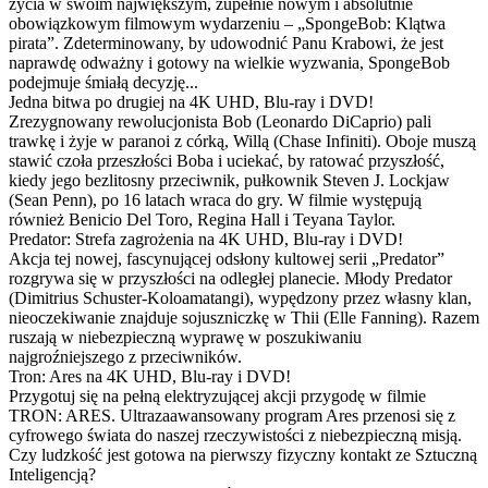
życia w swoim największym, zupełnie nowym i absolutnie
obowiązkowym filmowym wydarzeniu – „SpongeBob: Klątwa
pirata”. Zdeterminowany, by udowodnić Panu Krabowi, że jest
naprawdę odważny i gotowy na wielkie wyzwania, SpongeBob
podejmuje śmiałą decyzję...
Jedna bitwa po drugiej na 4K UHD, Blu-ray i DVD!
Zrezygnowany rewolucjonista Bob (Leonardo DiCaprio) pali
trawkę i żyje w paranoi z córką, Willą (Chase Infiniti). Oboje muszą
stawić czoła przeszłości Boba i uciekać, by ratować przyszłość,
kiedy jego bezlitosny przeciwnik, pułkownik Steven J. Lockjaw
(Sean Penn), po 16 latach wraca do gry. W filmie występują
również Benicio Del Toro, Regina Hall i Teyana Taylor.
Predator: Strefa zagrożenia na 4K UHD, Blu-ray i DVD!
Akcja tej nowej, fascynującej odsłony kultowej serii „Predator”
rozgrywa się w przyszłości na odległej planecie. Młody Predator
(Dimitrius Schuster-Koloamatangi), wypędzony przez własny klan,
nieoczekiwanie znajduje sojuszniczkę w Thii (Elle Fanning). Razem
ruszają w niebezpieczną wyprawę w poszukiwaniu
najgroźniejszego z przeciwników.
Tron: Ares na 4K UHD, Blu-ray i DVD!
Przygotuj się na pełną elektryzującej akcji przygodę w filmie
TRON: ARES. Ultrazaawansowany program Ares przenosi się z
cyfrowego świata do naszej rzeczywistości z niebezpieczną misją.
Czy ludzkość jest gotowa na pierwszy fizyczny kontakt ze Sztuczną
Inteligencją?