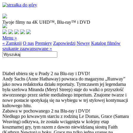
Twoje filmy na 4K UHD™, Blu-ray™ i DVD
Menu »
« Zamknij
O nas
Premiery
Zapowiedzi
Newsy
Katalog filmów
szukanie zaawansowane »
Diabeł ubiera się u Prady 2 na Blu-ray i DVD!
Andy Sachs (Anne Hathaway) powraca do magazynu „Runway”
jako nowa redaktorka działu reportaży. Tymczasem jej legendarna
była szefowa Miranda (Meryl Streep) staje do walki o przyszłość
stworzonego przez siebie medialnego imperium. Znajome twarze i
nowe postacie spotykają się na wybiegu w tej stylowej kontynuacji
kultowego hitu.
Zabawa w pochowanego 2 na Blu-ray i DVD!
Niedługo po krwawym starciu z rodziną Le Domas, Grace (Samara
Weaving) odkrywa, że została wciągnięta w kolejny etap
koszmarnej gry, tym razem z dawno niewidzianą siostrą Faith
(Kathryn Newton) u boku. Grace ma tylko jedną szansę na