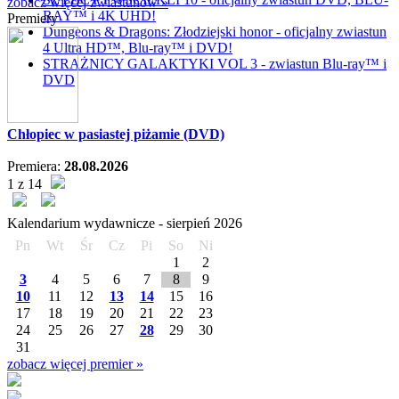
zobacz więcej zwiastunów »
RAY™ i 4K UHD!
Premiery
Dungeons & Dragons: Złodziejski honor - oficjalny zwiastun
4 Ultra HD™, Blu-ray™ i DVD!
STRAŻNICY GALAKTYKI VOL 3 - zwiastun Blu-ray™ i
DVD
Chłopiec w pasiastej piżamie (DVD)
Premiera:
28.08.2026
1 z 14
Kalendarium wydawnicze -
sierpień
2026
Pn
Wt
Śr
Cz
Pi
So
Ni
1
2
3
4
5
6
7
8
9
10
11
12
13
14
15
16
17
18
19
20
21
22
23
24
25
26
27
28
29
30
31
zobacz więcej premier »