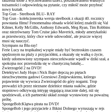
radzenia sobie z wychowaniem dzieci, poszukiwaniem własnych
tożsamości i odpowiedzią na pytanie, czy miłość może przybrać
nowy kształt.
Top Gun - Steelbook BLU- RAY
Top Gun - kolekcjonerska wersja steelbook z okazji 40. rocznicy
powstania filmu! Fenomenalna obsada wśród której znaleźli się Val
Kilmer, Kelly McGillis, Anthony Edwards, Meg Ryan, Tim Robbins
oraz niezrównany Tom Cruise jako Maverick, młody amerykański
as przestworzy, który chce wiele udowodnić, ale jeszcze więcej
musi się nauczyć.
Szympans na Blu-ray!
Ferie Lucy na tropikalnej wyspie miały być beztroskim czasem
spędzonym na plaży z przyjaciółmi, a okazały się walką o życie,
kiedy udomowiony szympans nieoczekiwanie wpadł w dziki szał, a
spokojna noc przerodziła się w chaotyczną batalię...
Zwierzogród 2 na DVD!
Detektywi Judy Hops i Nick Bajer depczą po piętach
nieuchwytnemu gadowi Grzesiowi Żmijewskiemu, którego
pojawienie się wywraca Zwierzogród do góry nogami. Trop
prowadzi ich przez nieznane dzielnice miasta ssaków, gdzie
stopniowo odkrywają intrygę sięgającą znacznie dalej, niż się
spodziewali, a ich partnerski układ zostaje wystawiony na poważną
próbę.
SpongeBob:Klątwa pirata na DVD!
SpongeBob i jego przyjaciele z Bikini Dolnego wyruszają w rejs