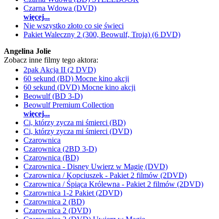
Czarna Wdowa (DVD)
więcej...
Nie wszystko złoto co się świeci
Pakiet Waleczny 2 (300, Beowulf, Troja) (6 DVD)
Angelina Jolie
Zobacz inne filmy tego aktora:
2pak Akcja II (2 DVD)
60 sekund (BD) Mocne kino akcji
60 sekund (DVD) Mocne kino akcji
Beowulf (BD 3-D)
Beowulf Premium Collection
więcej...
Ci, którzy zycza mi śmierci (BD)
Ci, którzy zycza mi śmierci (DVD)
Czarownica
Czarownica (2BD 3-D)
Czarownica (BD)
Czarownica - Disney Uwierz w Magię (DVD)
Czarownica / Kopciuszek - Pakiet 2 filmów (2DVD)
Czarownica / Śpiąca Królewna - Pakiet 2 filmów (2DVD)
Czarownica 1-2 Pakiet (2DVD)
Czarownica 2 (BD)
Czarownica 2 (DVD)