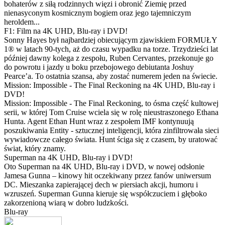
bohaterów z siłą rodzinnych więzi i obronić Ziemię przed
nienasyconym kosmicznym bogiem oraz jego tajemniczym
heroldem...
F1: Film na 4K UHD, Blu-ray i DVD!
Sonny Hayes był najbardziej obiecującym zjawiskiem FORMUŁY
1® w latach 90-tych, aż do czasu wypadku na torze. Trzydzieści lat
później dawny kolega z zespołu, Ruben Cervantes, przekonuje go
do powrotu i jazdy u boku przebojowego debiutanta Joshuy
Pearce’a. To ostatnia szansa, aby zostać numerem jeden na świecie.
Mission: Impossible - The Final Reckoning na 4K UHD, Blu-ray i
DVD!
Mission: Impossible - The Final Reckoning, to ósma część kultowej
serii, w której Tom Cruise wciela się w rolę nieustraszonego Ethana
Hunta. Agent Ethan Hunt wraz z zespołem IMF kontynuują
poszukiwania Entity - sztucznej inteligencji, która zinfiltrowała sieci
wywiadowcze całego świata. Hunt ściga się z czasem, by uratować
świat, który znamy.
Superman na 4K UHD, Blu-ray i DVD!
Oto Superman na 4K UHD, Blu-ray i DVD, w nowej odsłonie
Jamesa Gunna – kinowy hit oczekiwany przez fanów uniwersum
DC. Mieszanka zapierającej dech w piersiach akcji, humoru i
wzruszeń. Superman Gunna kieruje się współczuciem i głęboko
zakorzenioną wiarą w dobro ludzkości.
Blu-ray