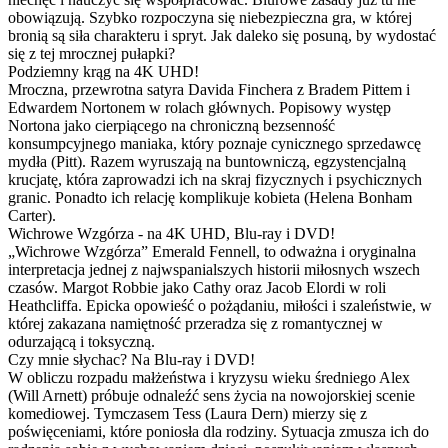
obowiązują. Szybko rozpoczyna się niebezpieczna gra, w której
bronią są siła charakteru i spryt. Jak daleko się posuną, by wydostać
się z tej mrocznej pułapki?
Podziemny krąg na 4K UHD!
Mroczna, przewrotna satyra Davida Finchera z Bradem Pittem i
Edwardem Nortonem w rolach głównych. Popisowy występ
Nortona jako cierpiącego na chroniczną bezsenność
konsumpcyjnego maniaka, który poznaje cynicznego sprzedawcę
mydła (Pitt). Razem wyruszają na buntowniczą, egzystencjalną
krucjatę, która zaprowadzi ich na skraj fizycznych i psychicznych
granic. Ponadto ich relację komplikuje kobieta (Helena Bonham
Carter).
Wichrowe Wzgórza - na 4K UHD, Blu-ray i DVD!
„Wichrowe Wzgórza” Emerald Fennell, to odważna i oryginalna
interpretacja jednej z najwspanialszych historii miłosnych wszech
czasów. Margot Robbie jako Cathy oraz Jacob Elordi w roli
Heathcliffa. Epicka opowieść o pożądaniu, miłości i szaleństwie, w
której zakazana namiętność przeradza się z romantycznej w
odurzającą i toksyczną.
Czy mnie słychac? Na Blu-ray i DVD!
W obliczu rozpadu małżeństwa i kryzysu wieku średniego Alex
(Will Arnett) próbuje odnaleźć sens życia na nowojorskiej scenie
komediowej. Tymczasem Tess (Laura Dern) mierzy się z
poświęceniami, które poniosła dla rodziny. Sytuacja zmusza ich do