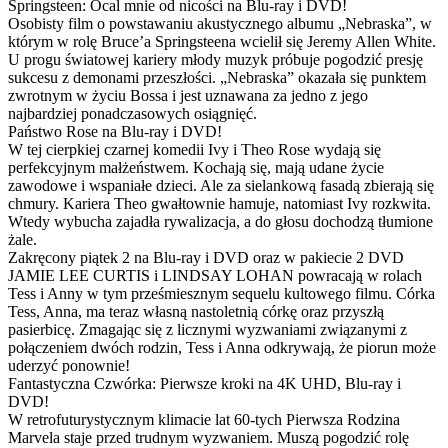
Springsteen: Ocal mnie od nicości na Blu-ray i DVD!
Osobisty film o powstawaniu akustycznego albumu „Nebraska”, w
którym w rolę Bruce’a Springsteena wcielił się Jeremy Allen White.
U progu światowej kariery młody muzyk próbuje pogodzić presję
sukcesu z demonami przeszłości. „Nebraska” okazała się punktem
zwrotnym w życiu Bossa i jest uznawana za jedno z jego
najbardziej ponadczasowych osiągnięć.
Państwo Rose na Blu-ray i DVD!
W tej cierpkiej czarnej komedii Ivy i Theo Rose wydają się
perfekcyjnym małżeństwem. Kochają się, mają udane życie
zawodowe i wspaniałe dzieci. Ale za sielankową fasadą zbierają się
chmury. Kariera Theo gwałtownie hamuje, natomiast Ivy rozkwita.
Wtedy wybucha zajadła rywalizacja, a do głosu dochodzą tłumione
żale.
Zakręcony piątek 2 na Blu-ray i DVD oraz w pakiecie 2 DVD
JAMIE LEE CURTIS i LINDSAY LOHAN powracają w rolach
Tess i Anny w tym prześmiesznym sequelu kultowego filmu. Córka
Tess, Anna, ma teraz własną nastoletnią córkę oraz przyszłą
pasierbicę. Zmagając się z licznymi wyzwaniami związanymi z
połączeniem dwóch rodzin, Tess i Anna odkrywają, że piorun może
uderzyć ponownie!
Fantastyczna Czwórka: Pierwsze kroki na 4K UHD, Blu-ray i
DVD!
W retrofuturystycznym klimacie lat 60-tych Pierwsza Rodzina
Marvela staje przed trudnym wyzwaniem. Muszą pogodzić rolę