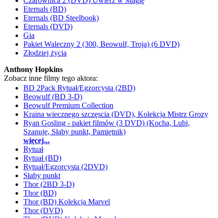
Czarownica 2 (DVD) Uwierz w Magię
Eternals (BD)
Eternals (BD Steelbook)
Eternals (DVD)
Gia
Pakiet Waleczny 2 (300, Beowulf, Troja) (6 DVD)
Złodziej życia
Anthony Hopkins
Zobacz inne filmy tego aktora:
BD 2Pack Rytuał/Egzorcysta (2BD)
Beowulf (BD 3-D)
Beowulf Premium Collection
Kraina wiecznego szczęscia (DVD), Kolekcja Mistrz Grozy
Ryan Gosling - pakiet filmów (3 DVD) (Kocha, Lubi,
Szanuje, Słaby punkt, Pamiętnik)
więcej...
Rytuał
Rytuał (BD)
Rytuał/Egzorcysta (2DVD)
Słaby punkt
Thor (2BD 3-D)
Thor (BD)
Thor (BD) Kolekcja Marvel
Thor (DVD)