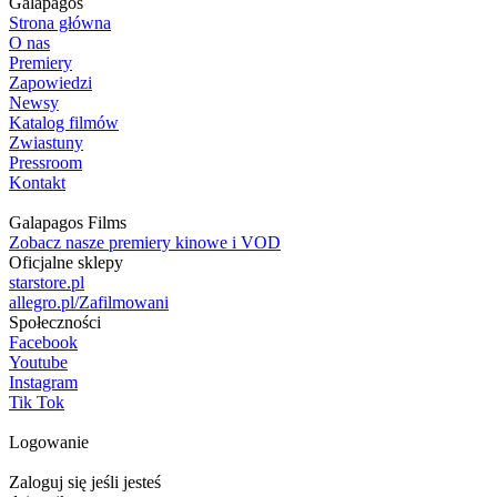
Galapagos
Strona główna
O nas
Premiery
Zapowiedzi
Newsy
Katalog filmów
Zwiastuny
Pressroom
Kontakt
Galapagos Films
Zobacz nasze premiery kinowe i VOD
Oficjalne sklepy
starstore.pl
allegro.pl/Zafilmowani
Społeczności
Facebook
Youtube
Instagram
Tik Tok
Logowanie
Zaloguj się jeśli jesteś