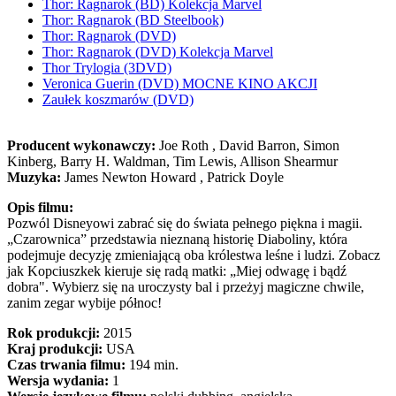
Thor: Ragnarok (BD) Kolekcja Marvel
Thor: Ragnarok (BD Steelbook)
Thor: Ragnarok (DVD)
Thor: Ragnarok (DVD) Kolekcja Marvel
Thor Trylogia (3DVD)
Veronica Guerin (DVD) MOCNE KINO AKCJI
Zaułek koszmarów (DVD)
Producent wykonawczy:
Joe Roth , David Barron, Simon
Kinberg, Barry H. Waldman, Tim Lewis, Allison Shearmur
Muzyka:
James Newton Howard , Patrick Doyle
Opis filmu:
Pozwól Disneyowi zabrać się do świata pełnego piękna i magii.
„Czarownica” przedstawia nieznaną historię Diaboliny, która
podejmuje decyzję zmieniającą oba królestwa leśne i ludzi. Zobacz
jak Kopciuszkek kieruje się radą matki: „Miej odwagę i bądź
dobra". Wybierz się na uroczysty bal i przeżyj magiczne chwile,
zanim zegar wybije północ!
Rok produkcji:
2015
Kraj produkcji:
USA
Czas trwania filmu:
194 min.
Wersja wydania:
1