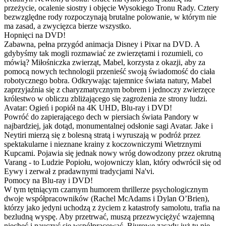
przeżycie, ocalenie siostry i objęcie Wysokiego Tronu Rady. Cztery
bezwzględne rody rozpoczynają brutalne polowanie, w którym nie
ma zasad, a zwycięzca bierze wszystko.
Hopnięci na DVD!
Zabawna, pełna przygód animacja Disney i Pixar na DVD. A
gdybyśmy tak mogli rozmawiać ze zwierzętami i rozumieli, co
mówią? Miłośniczka zwierząt, Mabel, korzysta z okazji, aby za
pomocą nowych technologii przenieść swoją świadomość do ciała
robotycznego bobra. Odkrywając tajemnice świata natury, Mabel
zaprzyjaźnia się z charyzmatycznym bobrem i jednoczy zwierzęce
królestwo w obliczu zbliżającego się zagrożenia ze strony ludzi.
Avatar: Ogień i popiół na 4K UHD, Blu-ray i DVD!
Powróć do zapierającego dech w piersiach świata Pandory w
najbardziej, jak dotąd, monumentalnej odsłonie sagi Avatar. Jake i
Neytiri mierzą się z bolesną stratą i wyruszają w podróż przez
spektakularne i nieznane krainy z koczowniczymi Wietrznymi
Kupcami. Pojawia się jednak nowy wróg dowodzony przez okrutną
Varang - to Ludzie Popiołu, wojowniczy klan, który odwrócił się od
Eywy i zerwał z pradawnymi tradycjami Na'vi.
Pomocy na Blu-ray i DVD!
W tym tętniącym czarnym humorem thrillerze psychologicznym
dwoje współpracowników (Rachel McAdams i Dylan O’Brien),
którzy jako jedyni uchodzą z życiem z katastrofy samolotu, trafia na
bezludną wyspę. Aby przetrwać, muszą przezwyciężyć wzajemną
niechęć i nauczyć się współpracować. Biurowe zasady już tu nie