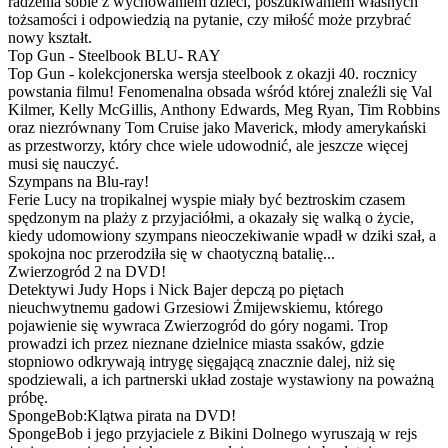
radzenia sobie z wychowaniem dzieci, poszukiwaniem własnych
tożsamości i odpowiedzią na pytanie, czy miłość może przybrać
nowy kształt.
Top Gun - Steelbook BLU- RAY
Top Gun - kolekcjonerska wersja steelbook z okazji 40. rocznicy
powstania filmu! Fenomenalna obsada wśród której znaleźli się Val
Kilmer, Kelly McGillis, Anthony Edwards, Meg Ryan, Tim Robbins
oraz niezrównany Tom Cruise jako Maverick, młody amerykański
as przestworzy, który chce wiele udowodnić, ale jeszcze więcej
musi się nauczyć.
Szympans na Blu-ray!
Ferie Lucy na tropikalnej wyspie miały być beztroskim czasem
spędzonym na plaży z przyjaciółmi, a okazały się walką o życie,
kiedy udomowiony szympans nieoczekiwanie wpadł w dziki szał, a
spokojna noc przerodziła się w chaotyczną batalię...
Zwierzogród 2 na DVD!
Detektywi Judy Hops i Nick Bajer depczą po piętach
nieuchwytnemu gadowi Grzesiowi Żmijewskiemu, którego
pojawienie się wywraca Zwierzogród do góry nogami. Trop
prowadzi ich przez nieznane dzielnice miasta ssaków, gdzie
stopniowo odkrywają intrygę sięgającą znacznie dalej, niż się
spodziewali, a ich partnerski układ zostaje wystawiony na poważną
próbę.
SpongeBob:Klątwa pirata na DVD!
SpongeBob i jego przyjaciele z Bikini Dolnego wyruszają w rejs