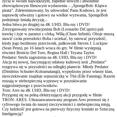
życia w swoim największym, zupełnie nowym i absolutnie
obowiązkowym filmowym wydarzeniu – „SpongeBob: Klątwa
pirata”. Zdeterminowany, by udowodnić Panu Krabowi, że jest
naprawdę odważny i gotowy na wielkie wyzwania, SpongeBob
podejmuje śmiałą decyzję...
Jedna bitwa po drugiej na 4K UHD, Blu-ray i DVD!
Zrezygnowany rewolucjonista Bob (Leonardo DiCaprio) pali
trawkę i żyje w paranoi z córką, Willą (Chase Infiniti). Oboje muszą
stawić czoła przeszłości Boba i uciekać, by ratować przyszłość,
kiedy jego bezlitosny przeciwnik, pułkownik Steven J. Lockjaw
(Sean Penn), po 16 latach wraca do gry. W filmie występują
również Benicio Del Toro, Regina Hall i Teyana Taylor.
Predator: Strefa zagrożenia na 4K UHD, Blu-ray i DVD!
Akcja tej nowej, fascynującej odsłony kultowej serii „Predator”
rozgrywa się w przyszłości na odległej planecie. Młody Predator
(Dimitrius Schuster-Koloamatangi), wypędzony przez własny klan,
nieoczekiwanie znajduje sojuszniczkę w Thii (Elle Fanning). Razem
ruszają w niebezpieczną wyprawę w poszukiwaniu
najgroźniejszego z przeciwników.
Tron: Ares na 4K UHD, Blu-ray i DVD!
Przygotuj się na pełną elektryzującej akcji przygodę w filmie
TRON: ARES. Ultrazaawansowany program Ares przenosi się z
cyfrowego świata do naszej rzeczywistości z niebezpieczną misją.
Czy ludzkość jest gotowa na pierwszy fizyczny kontakt ze Sztuczną
Inteligencją?