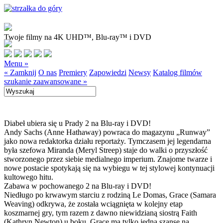
Twoje filmy na 4K UHD™, Blu-ray™ i DVD
Menu »
« Zamknij
O nas
Premiery
Zapowiedzi
Newsy
Katalog filmów
szukanie zaawansowane »
Diabeł ubiera się u Prady 2 na Blu-ray i DVD!
Andy Sachs (Anne Hathaway) powraca do magazynu „Runway”
jako nowa redaktorka działu reportaży. Tymczasem jej legendarna
była szefowa Miranda (Meryl Streep) staje do walki o przyszłość
stworzonego przez siebie medialnego imperium. Znajome twarze i
nowe postacie spotykają się na wybiegu w tej stylowej kontynuacji
kultowego hitu.
Zabawa w pochowanego 2 na Blu-ray i DVD!
Niedługo po krwawym starciu z rodziną Le Domas, Grace (Samara
Weaving) odkrywa, że została wciągnięta w kolejny etap
koszmarnej gry, tym razem z dawno niewidzianą siostrą Faith
(Kathryn Newton) u boku. Grace ma tylko jedną szansę na