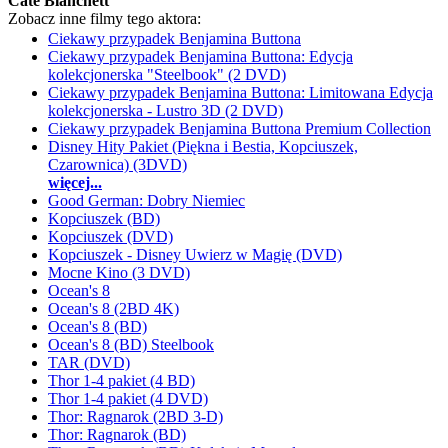
Cate Blanchett
Zobacz inne filmy tego aktora:
Ciekawy przypadek Benjamina Buttona
Ciekawy przypadek Benjamina Buttona: Edycja
kolekcjonerska "Steelbook" (2 DVD)
Ciekawy przypadek Benjamina Buttona: Limitowana Edycja
kolekcjonerska - Lustro 3D (2 DVD)
Ciekawy przypadek Benjamina Buttona Premium Collection
Disney Hity Pakiet (Piękna i Bestia, Kopciuszek,
Czarownica) (3DVD)
więcej...
Good German: Dobry Niemiec
Kopciuszek (BD)
Kopciuszek (DVD)
Kopciuszek - Disney Uwierz w Magię (DVD)
Mocne Kino (3 DVD)
Ocean's 8
Ocean's 8 (2BD 4K)
Ocean's 8 (BD)
Ocean's 8 (BD) Steelbook
TAR (DVD)
Thor 1-4 pakiet (4 BD)
Thor 1-4 pakiet (4 DVD)
Thor: Ragnarok (2BD 3-D)
Thor: Ragnarok (BD)