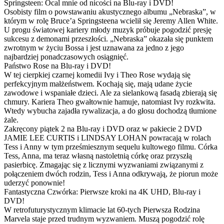
Springsteen: Ocal mnie od nicości na Blu-ray i DVD!
Osobisty film o powstawaniu akustycznego albumu „Nebraska”, w
którym w rolę Bruce’a Springsteena wcielił się Jeremy Allen White.
U progu światowej kariery młody muzyk próbuje pogodzić presję
sukcesu z demonami przeszłości. „Nebraska” okazała się punktem
zwrotnym w życiu Bossa i jest uznawana za jedno z jego
najbardziej ponadczasowych osiągnięć.
Państwo Rose na Blu-ray i DVD!
W tej cierpkiej czarnej komedii Ivy i Theo Rose wydają się
perfekcyjnym małżeństwem. Kochają się, mają udane życie
zawodowe i wspaniałe dzieci. Ale za sielankową fasadą zbierają się
chmury. Kariera Theo gwałtownie hamuje, natomiast Ivy rozkwita.
Wtedy wybucha zajadła rywalizacja, a do głosu dochodzą tłumione
żale.
Zakręcony piątek 2 na Blu-ray i DVD oraz w pakiecie 2 DVD
JAMIE LEE CURTIS i LINDSAY LOHAN powracają w rolach
Tess i Anny w tym prześmiesznym sequelu kultowego filmu. Córka
Tess, Anna, ma teraz własną nastoletnią córkę oraz przyszłą
pasierbicę. Zmagając się z licznymi wyzwaniami związanymi z
połączeniem dwóch rodzin, Tess i Anna odkrywają, że piorun może
uderzyć ponownie!
Fantastyczna Czwórka: Pierwsze kroki na 4K UHD, Blu-ray i
DVD!
W retrofuturystycznym klimacie lat 60-tych Pierwsza Rodzina
Marvela staje przed trudnym wyzwaniem. Muszą pogodzić rolę