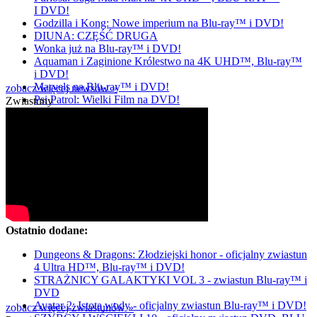
I DVD!
Godzilla i Kong: Nowe imperium na Blu-ray™ i DVD!
DIUNA: CZĘŚĆ DRUGA
Wonka już na Blu-ray™ i DVD!
Aquaman i Zaginione Królestwo na 4K UHD™, Blu-ray™
i DVD!
Marvels na Blu-ray™ i DVD!
zobacz więcej newsów »
Psi Patrol: Wielki Film na DVD!
Zwiastuny
Ostatnio dodane:
Dungeons & Dragons: Złodziejski honor - oficjalny zwiastun
4 Ultra HD™, Blu-ray™ i DVD!
STRAŻNICY GALAKTYKI VOL 3 - zwiastun Blu-ray™ i
DVD
Avatar 2: Istota wody - oficjalny zwiastun Blu-ray™ i DVD!
zobacz więcej zwiastunów »