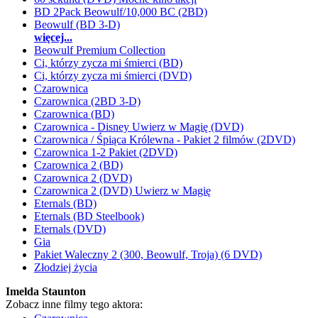
BD 2Pack Beowulf/10,000 BC (2BD)
Beowulf (BD 3-D)
więcej...
Beowulf Premium Collection
Ci, którzy zycza mi śmierci (BD)
Ci, którzy zycza mi śmierci (DVD)
Czarownica
Czarownica (2BD 3-D)
Czarownica (BD)
Czarownica - Disney Uwierz w Magię (DVD)
Czarownica / Śpiąca Królewna - Pakiet 2 filmów (2DVD)
Czarownica 1-2 Pakiet (2DVD)
Czarownica 2 (BD)
Czarownica 2 (DVD)
Czarownica 2 (DVD) Uwierz w Magię
Eternals (BD)
Eternals (BD Steelbook)
Eternals (DVD)
Gia
Pakiet Waleczny 2 (300, Beowulf, Troja) (6 DVD)
Złodziej życia
Imelda Staunton
Zobacz inne filmy tego aktora: