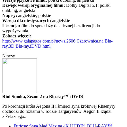
Wersje językowe filmu:
polski dubbing, angielska
Dźwięk wersji oryginalnej filmu:
Dolby Digital 5.1: polski
dubbing, angielski
Napisy:
angielskie, polskie
Wersja dla niesłyszących:
angielskie
Licencja:
film do sprzedaży detalicznej bez licencji do
wypożyczania
Zobacz więcej:
http://www.galapagos.com.pl/news,2606,Czarownica,na,Blu-
ray,3D,Blu-ray,iDVD.html
Newsy
Ród Smoka, Sezon 2 na Blu-ray™ i DVD!
Po koronacji króla Aegona II i śmierci syna królowej Rhaenyry
dochodzi do rozłamu w rodzie Targaryenów. Aegon II rządzi
z Żelaznego...
Furiosa: Saga Mad Max na 4K UHD™, BLU-RAY™