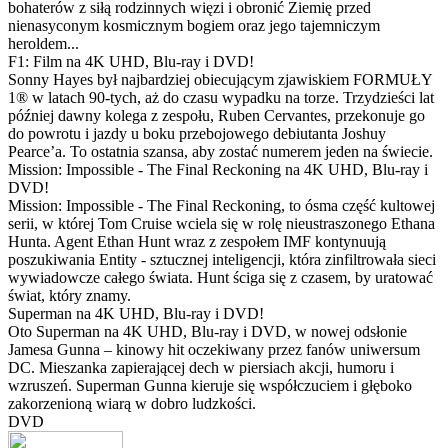
bohaterów z siłą rodzinnych więzi i obronić Ziemię przed
nienasyconym kosmicznym bogiem oraz jego tajemniczym
heroldem...
F1: Film na 4K UHD, Blu-ray i DVD!
Sonny Hayes był najbardziej obiecującym zjawiskiem FORMUŁY
1® w latach 90-tych, aż do czasu wypadku na torze. Trzydzieści lat
później dawny kolega z zespołu, Ruben Cervantes, przekonuje go
do powrotu i jazdy u boku przebojowego debiutanta Joshuy
Pearce’a. To ostatnia szansa, aby zostać numerem jeden na świecie.
Mission: Impossible - The Final Reckoning na 4K UHD, Blu-ray i
DVD!
Mission: Impossible - The Final Reckoning, to ósma część kultowej
serii, w której Tom Cruise wciela się w rolę nieustraszonego Ethana
Hunta. Agent Ethan Hunt wraz z zespołem IMF kontynuują
poszukiwania Entity - sztucznej inteligencji, która zinfiltrowała sieci
wywiadowcze całego świata. Hunt ściga się z czasem, by uratować
świat, który znamy.
Superman na 4K UHD, Blu-ray i DVD!
Oto Superman na 4K UHD, Blu-ray i DVD, w nowej odsłonie
Jamesa Gunna – kinowy hit oczekiwany przez fanów uniwersum
DC. Mieszanka zapierającej dech w piersiach akcji, humoru i
wzruszeń. Superman Gunna kieruje się współczuciem i głęboko
zakorzenioną wiarą w dobro ludzkości.
DVD