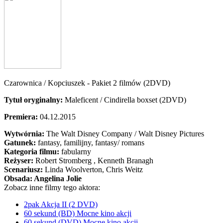
Czarownica / Kopciuszek - Pakiet 2 filmów (2DVD)
Tytuł oryginalny:
Maleficent / Cindirella boxset (2DVD)
Premiera:
04.12.2015
Wytwórnia:
The Walt Disney Company / Walt Disney Pictures
Gatunek:
fantasy, familijny, fantasy/ romans
Kategoria filmu:
fabularny
Reżyser:
Robert Stromberg , Kenneth Branagh
Scenariusz:
Linda Woolverton
, Chris Weitz
Obsada:
Angelina Jolie
Zobacz inne filmy tego aktora:
2pak Akcja II (2 DVD)
60 sekund (BD) Mocne kino akcji
60 sekund (DVD) Mocne kino akcji