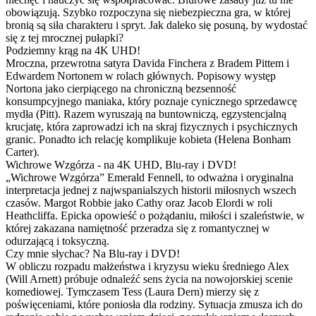
obowiązują. Szybko rozpoczyna się niebezpieczna gra, w której
bronią są siła charakteru i spryt. Jak daleko się posuną, by wydostać
się z tej mrocznej pułapki?
Podziemny krąg na 4K UHD!
Mroczna, przewrotna satyra Davida Finchera z Bradem Pittem i
Edwardem Nortonem w rolach głównych. Popisowy występ
Nortona jako cierpiącego na chroniczną bezsenność
konsumpcyjnego maniaka, który poznaje cynicznego sprzedawcę
mydła (Pitt). Razem wyruszają na buntowniczą, egzystencjalną
krucjatę, która zaprowadzi ich na skraj fizycznych i psychicznych
granic. Ponadto ich relację komplikuje kobieta (Helena Bonham
Carter).
Wichrowe Wzgórza - na 4K UHD, Blu-ray i DVD!
„Wichrowe Wzgórza” Emerald Fennell, to odważna i oryginalna
interpretacja jednej z najwspanialszych historii miłosnych wszech
czasów. Margot Robbie jako Cathy oraz Jacob Elordi w roli
Heathcliffa. Epicka opowieść o pożądaniu, miłości i szaleństwie, w
której zakazana namiętność przeradza się z romantycznej w
odurzającą i toksyczną.
Czy mnie słychac? Na Blu-ray i DVD!
W obliczu rozpadu małżeństwa i kryzysu wieku średniego Alex
(Will Arnett) próbuje odnaleźć sens życia na nowojorskiej scenie
komediowej. Tymczasem Tess (Laura Dern) mierzy się z
poświęceniami, które poniosła dla rodziny. Sytuacja zmusza ich do