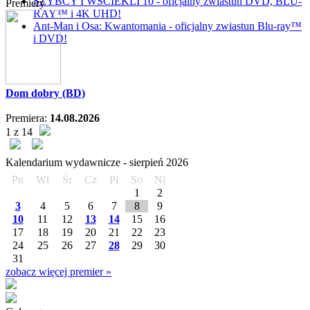
SZYBCY I WŚCIEKLI 10 - oficjalny zwiastun DVD, BLU-
Premiery
RAY™ i 4K UHD!
Ant-Man i Osa: Kwantomania - oficjalny zwiastun Blu-ray™
i DVD!
Dom dobry (BD)
Premiera:
14.08.2026
1 z 14
Kalendarium wydawnicze -
sierpień
2026
Pn
Wt
Śr
Cz
Pi
So
Ni
1
2
3
4
5
6
7
8
9
10
11
12
13
14
15
16
17
18
19
20
21
22
23
24
25
26
27
28
29
30
31
zobacz więcej premier »