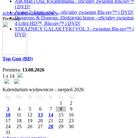
Ant-Man i Osa: Kwantomania - oficjalny zwiastun Blu-ray™
i DVD!
Avatar 2: Istota wody - oficjalny zwiastun Blu-ray™ i DVD!
zobacz więcej zwiastunów »
Dungeons & Dragons: Złodziejski honor - oficjalny zwiastun
Premiery
4 Ultra HD™, Blu-ray™ i DVD!
STRAŻNICY GALAKTYKI VOL 3 - zwiastun Blu-ray™ i
DVD
Top Gun (BD)
Premiera:
13.08.2026
1 z 14
Kalendarium wydawnicze -
sierpień
2026
Pn
Wt
Śr
Cz
Pi
So
Ni
1
2
3
4
5
6
7
8
9
10
11
12
13
14
15
16
17
18
19
20
21
22
23
24
25
26
27
28
29
30
31