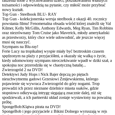
radzenia sobie z wychowaniem dzieci, poszukiwaniem własnych
tożsamości i odpowiedzią na pytanie, czy miłość może przybrać
nowy kształt.
Top Gun - Steelbook BLU- RAY
Top Gun - kolekcjonerska wersja steelbook z okazji 40. rocznicy
powstania filmu! Fenomenalna obsada wśród której znaleźli się Val
Kilmer, Kelly McGillis, Anthony Edwards, Meg Ryan, Tim Robbins
oraz niezrównany Tom Cruise jako Maverick, młody amerykański
as przestworzy, który chce wiele udowodnić, ale jeszcze więcej
musi się nauczyć.
Szympans na Blu-ray!
Ferie Lucy na tropikalnej wyspie miały być beztroskim czasem
spędzonym na plaży z przyjaciółmi, a okazały się walką o życie,
kiedy udomowiony szympans nieoczekiwanie wpadł w dziki szał, a
spokojna noc przerodziła się w chaotyczną batalię...
Zwierzogród 2 na DVD!
Detektywi Judy Hops i Nick Bajer depczą po piętach
nieuchwytnemu gadowi Grzesiowi Żmijewskiemu, którego
pojawienie się wywraca Zwierzogród do góry nogami. Trop
prowadzi ich przez nieznane dzielnice miasta ssaków, gdzie
stopniowo odkrywają intrygę sięgającą znacznie dalej, niż się
spodziewali, a ich partnerski układ zostaje wystawiony na poważną
próbę.
SpongeBob:Klątwa pirata na DVD!
SpongeBob i jego przyjaciele z Bikini Dolnego wyruszają w rejs