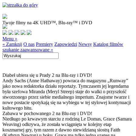
Twoje filmy na 4K UHD™, Blu-ray™ i DVD
Menu »
« Zamknij
O nas
Premiery
Zapowiedzi
Newsy
Katalog filmów
szukanie zaawansowane »
Diabeł ubiera się u Prady 2 na Blu-ray i DVD!
Andy Sachs (Anne Hathaway) powraca do magazynu „Runway”
jako nowa redaktorka działu reportaży. Tymczasem jej legendarna
była szefowa Miranda (Meryl Streep) staje do walki o przyszłość
stworzonego przez siebie medialnego imperium. Znajome twarze i
nowe postacie spotykają się na wybiegu w tej stylowej kontynuacji
kultowego hitu.
Zabawa w pochowanego 2 na Blu-ray i DVD!
Niedługo po krwawym starciu z rodziną Le Domas, Grace (Samara
Weaving) odkrywa, że została wciągnięta w kolejny etap
koszmarnej gry, tym razem z dawno niewidzianą siostrą Faith
(Kathryn Newton) u boku. Grace ma tylko jedną szansę na