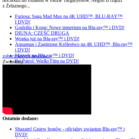
dochodzi do rozłamu w rodzie Targaryenów. Aegon II rządzi
z Żelaznego...
Furiosa: Saga Mad Max na 4K UHD™, BLU-RAY™
I DVD!
Godzilla i Kong: Nowe imperium na Blu-ray™ i DVD!
DIUNA: CZĘŚĆ DRUGA
Wonka już na Blu-ray™ i DVD!
Aquaman i Zaginione Królestwo na 4K UHD™, Blu-ray™
i DVD!
Marvels na Blu-ray™ i DVD!
zobacz więcej newsów »
Psi Patrol: Wielki Film na DVD!
Zwiastuny
Ostatnio dodane:
Shazam! Gniew bogów - oficjalny zwiastun Blu-ray™ i
DVD!