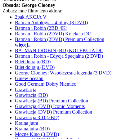
Obsada:
George Clooney
Zobacz inne filmy tego aktora:
2pak AKCJA V
Batman Antologia - 4 filmy (8 DVD)
Batman i Robin (2BD 4K)
Batman i Robin (2DVD) Kolekcja DC
Batman i Robin (2DVD) Premium Collection
więcej...
BATMAN I ROBIN (BD) KOLEKCJA DC
Batman i Robin - Edycja Specjalna (2 DVD)
Bilet do raju (BD)
Bilet do raju (DVD)
George Clooney: Współczesna legenda (3 DVD)
Gniew oceanu
Good German: Dobry Niemiec
Grawitacja
Grawitacja (BD)
Grawitacja (BD) Premium Collection
Grawitacja (DVD) Iconic Moments
Grawitacja (DVD) Premium Collection
Grawitacja 3-D (2BD)
Kraina jutra
Kraina jutra (BD)
Mocne Kino (3 DVD)