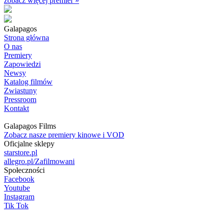
zobacz więcej premier »
Galapagos
Strona główna
O nas
Premiery
Zapowiedzi
Newsy
Katalog filmów
Zwiastuny
Pressroom
Kontakt
Galapagos Films
Zobacz nasze premiery kinowe i VOD
Oficjalne sklepy
starstore.pl
allegro.pl/Zafilmowani
Społeczności
Facebook
Youtube
Instagram
Tik Tok