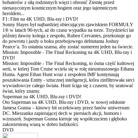
bohaterów z siłą rodzinnych więzi i obronić Ziemię przed
nienasyconym kosmicznym bogiem oraz jego tajemniczym
heroldem...
F1: Film na 4K UHD, Blu-ray i DVD!
Sonny Hayes był najbardziej obiecującym zjawiskiem FORMUŁY
1® w latach 90-tych, aż do czasu wypadku na torze. Trzydzieści lat
później dawny kolega z zespołu, Ruben Cervantes, przekonuje go
do powrotu i jazdy u boku przebojowego debiutanta Joshuy
Pearce’a. To ostatnia szansa, aby zostać numerem jeden na świecie.
Mission: Impossible - The Final Reckoning na 4K UHD, Blu-ray i
DVD!
Mission: Impossible - The Final Reckoning, to ósma część kultowej
serii, w której Tom Cruise wciela się w rolę nieustraszonego Ethana
Hunta. Agent Ethan Hunt wraz z zespołem IMF kontynuują
poszukiwania Entity - sztucznej inteligencji, która zinfiltrowała sieci
wywiadowcze całego świata. Hunt ściga się z czasem, by uratować
świat, który znamy.
Superman na 4K UHD, Blu-ray i DVD!
Oto Superman na 4K UHD, Blu-ray i DVD, w nowej odsłonie
Jamesa Gunna – kinowy hit oczekiwany przez fanów uniwersum
DC. Mieszanka zapierającej dech w piersiach akcji, humoru i
wzruszeń. Superman Gunna kieruje się współczuciem i głęboko
zakorzenioną wiarą w dobro ludzkości.
DVD