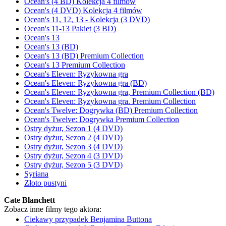
Ocean's (4 BD) Kolekcja 4 filmów
Ocean's (4 DVD) Kolekcja 4 filmów
Ocean's 11, 12, 13 - Kolekcja (3 DVD)
Ocean's 11-13 Pakiet (3 BD)
Ocean's 13
Ocean's 13 (BD)
Ocean's 13 (BD) Premium Collection
Ocean's 13 Premium Collection
Ocean's Eleven: Ryzykowna gra
Ocean's Eleven: Ryzykowna gra (BD)
Ocean's Eleven: Ryzykowna gra, Premium Collection (BD)
Ocean's Eleven: Ryzykowna gra. Premium Collection
Ocean's Twelve: Dogrywka (BD) Premium Collection
Ocean's Twelve: Dogrywka Premium Collection
Ostry dyżur, Sezon 1 (4 DVD)
Ostry dyżur, Sezon 2 (4 DVD)
Ostry dyżur, Sezon 3 (4 DVD)
Ostry dyżur, Sezon 4 (3 DVD)
Ostry dyżur, Sezon 5 (3 DVD)
Syriana
Złoto pustyni
Cate Blanchett
Zobacz inne filmy tego aktora:
Ciekawy przypadek Benjamina Buttona