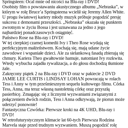
Springsteen: Ocal mnie od nicości na Blu-ray i DVD!
Osobisty film o powstawaniu akustycznego albumu „Nebraska”, w
którym w rolę Bruce’a Springsteena wcielił się Jeremy Allen White.
U progu światowej kariery młody muzyk próbuje pogodzić presję
sukcesu z demonami przeszłości. „Nebraska” okazała się punktem
zwrotnym w życiu Bossa i jest uznawana za jedno z jego
najbardziej ponadczasowych osiągnięć.
Państwo Rose na Blu-ray i DVD!
W tej cierpkiej czarnej komedii Ivy i Theo Rose wydają się
perfekcyjnym małżeństwem. Kochają się, mają udane życie
zawodowe i wspaniałe dzieci. Ale za sielankową fasadą zbierają się
chmury. Kariera Theo gwałtownie hamuje, natomiast Ivy rozkwita.
Wtedy wybucha zajadła rywalizacja, a do głosu dochodzą tłumione
żale.
Zakręcony piątek 2 na Blu-ray i DVD oraz w pakiecie 2 DVD
JAMIE LEE CURTIS i LINDSAY LOHAN powracają w rolach
Tess i Anny w tym prześmiesznym sequelu kultowego filmu. Córka
Tess, Anna, ma teraz własną nastoletnią córkę oraz przyszłą
pasierbicę. Zmagając się z licznymi wyzwaniami związanymi z
połączeniem dwóch rodzin, Tess i Anna odkrywają, że piorun może
uderzyć ponownie!
Fantastyczna Czwórka: Pierwsze kroki na 4K UHD, Blu-ray i
DVD!
W retrofuturystycznym klimacie lat 60-tych Pierwsza Rodzina
Marvela staje przed trudnym wyzwaniem. Muszą pogodzić rolę