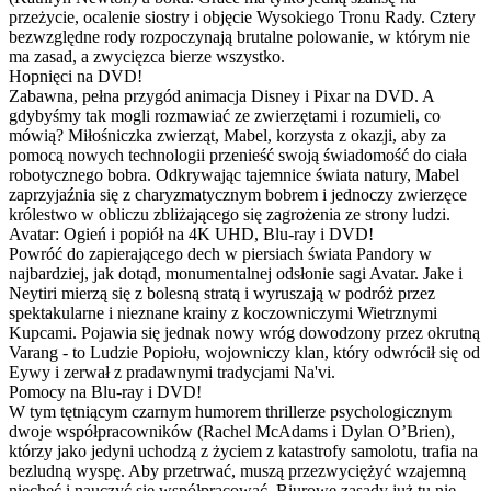
przeżycie, ocalenie siostry i objęcie Wysokiego Tronu Rady. Cztery
bezwzględne rody rozpoczynają brutalne polowanie, w którym nie
ma zasad, a zwycięzca bierze wszystko.
Hopnięci na DVD!
Zabawna, pełna przygód animacja Disney i Pixar na DVD. A
gdybyśmy tak mogli rozmawiać ze zwierzętami i rozumieli, co
mówią? Miłośniczka zwierząt, Mabel, korzysta z okazji, aby za
pomocą nowych technologii przenieść swoją świadomość do ciała
robotycznego bobra. Odkrywając tajemnice świata natury, Mabel
zaprzyjaźnia się z charyzmatycznym bobrem i jednoczy zwierzęce
królestwo w obliczu zbliżającego się zagrożenia ze strony ludzi.
Avatar: Ogień i popiół na 4K UHD, Blu-ray i DVD!
Powróć do zapierającego dech w piersiach świata Pandory w
najbardziej, jak dotąd, monumentalnej odsłonie sagi Avatar. Jake i
Neytiri mierzą się z bolesną stratą i wyruszają w podróż przez
spektakularne i nieznane krainy z koczowniczymi Wietrznymi
Kupcami. Pojawia się jednak nowy wróg dowodzony przez okrutną
Varang - to Ludzie Popiołu, wojowniczy klan, który odwrócił się od
Eywy i zerwał z pradawnymi tradycjami Na'vi.
Pomocy na Blu-ray i DVD!
W tym tętniącym czarnym humorem thrillerze psychologicznym
dwoje współpracowników (Rachel McAdams i Dylan O’Brien),
którzy jako jedyni uchodzą z życiem z katastrofy samolotu, trafia na
bezludną wyspę. Aby przetrwać, muszą przezwyciężyć wzajemną
niechęć i nauczyć się współpracować. Biurowe zasady już tu nie