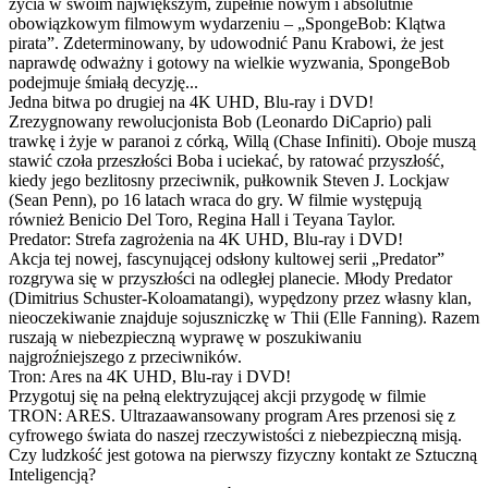
życia w swoim największym, zupełnie nowym i absolutnie
obowiązkowym filmowym wydarzeniu – „SpongeBob: Klątwa
pirata”. Zdeterminowany, by udowodnić Panu Krabowi, że jest
naprawdę odważny i gotowy na wielkie wyzwania, SpongeBob
podejmuje śmiałą decyzję...
Jedna bitwa po drugiej na 4K UHD, Blu-ray i DVD!
Zrezygnowany rewolucjonista Bob (Leonardo DiCaprio) pali
trawkę i żyje w paranoi z córką, Willą (Chase Infiniti). Oboje muszą
stawić czoła przeszłości Boba i uciekać, by ratować przyszłość,
kiedy jego bezlitosny przeciwnik, pułkownik Steven J. Lockjaw
(Sean Penn), po 16 latach wraca do gry. W filmie występują
również Benicio Del Toro, Regina Hall i Teyana Taylor.
Predator: Strefa zagrożenia na 4K UHD, Blu-ray i DVD!
Akcja tej nowej, fascynującej odsłony kultowej serii „Predator”
rozgrywa się w przyszłości na odległej planecie. Młody Predator
(Dimitrius Schuster-Koloamatangi), wypędzony przez własny klan,
nieoczekiwanie znajduje sojuszniczkę w Thii (Elle Fanning). Razem
ruszają w niebezpieczną wyprawę w poszukiwaniu
najgroźniejszego z przeciwników.
Tron: Ares na 4K UHD, Blu-ray i DVD!
Przygotuj się na pełną elektryzującej akcji przygodę w filmie
TRON: ARES. Ultrazaawansowany program Ares przenosi się z
cyfrowego świata do naszej rzeczywistości z niebezpieczną misją.
Czy ludzkość jest gotowa na pierwszy fizyczny kontakt ze Sztuczną
Inteligencją?