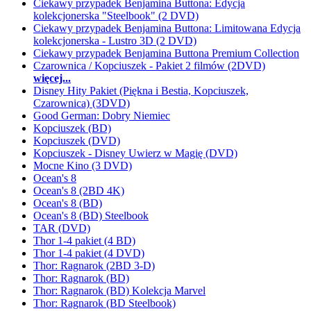
Ciekawy przypadek Benjamina Buttona: Edycja
kolekcjonerska "Steelbook" (2 DVD)
Ciekawy przypadek Benjamina Buttona: Limitowana Edycja
kolekcjonerska - Lustro 3D (2 DVD)
Ciekawy przypadek Benjamina Buttona Premium Collection
Czarownica / Kopciuszek - Pakiet 2 filmów (2DVD)
więcej...
Disney Hity Pakiet (Piękna i Bestia, Kopciuszek,
Czarownica) (3DVD)
Good German: Dobry Niemiec
Kopciuszek (BD)
Kopciuszek (DVD)
Kopciuszek - Disney Uwierz w Magię (DVD)
Mocne Kino (3 DVD)
Ocean's 8
Ocean's 8 (2BD 4K)
Ocean's 8 (BD)
Ocean's 8 (BD) Steelbook
TAR (DVD)
Thor 1-4 pakiet (4 BD)
Thor 1-4 pakiet (4 DVD)
Thor: Ragnarok (2BD 3-D)
Thor: Ragnarok (BD)
Thor: Ragnarok (BD) Kolekcja Marvel
Thor: Ragnarok (BD Steelbook)