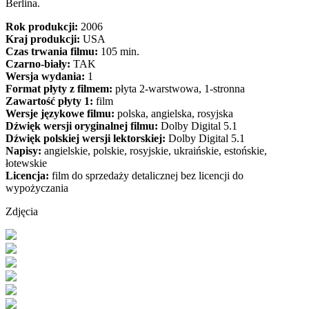
Berlina.
Rok produkcji:
2006
Kraj produkcji:
USA
Czas trwania filmu:
105 min.
Czarno-biały:
TAK
Wersja wydania:
1
Format płyty z filmem:
płyta 2-warstwowa, 1-stronna
Zawartość płyty 1:
film
Wersje językowe filmu:
polska, angielska, rosyjska
Dźwięk wersji oryginalnej filmu:
Dolby Digital 5.1
Dźwięk polskiej wersji lektorskiej:
Dolby Digital 5.1
Napisy:
angielskie, polskie, rosyjskie, ukraińskie, estońskie,
łotewskie
Licencja:
film do sprzedaży detalicznej bez licencji do
wypożyczania
Zdjęcia