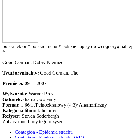
polski lektor *
polskie menu *
polskie napisy do wersji oryginalnej
*
Good German: Dobry Niemiec
Tytuł oryginalny:
Good German, The
Premiera:
09.11.2007
Wytwórnia:
Warner Bros.
Gatunek:
dramat, wojenny
Format:
1.66:1
/Pełnoekranowy (4:3)/
Anamorficzny
Kategoria filmu:
fabularny
Reżyser:
Steven Soderbergh
Zobacz inne filmy tego reżysera:
Contagion - Epidemia strachu
Contagion - Epidemia strachu (BD)