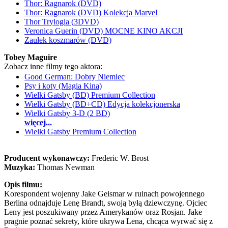
Thor: Ragnarok (DVD)
Thor: Ragnarok (DVD) Kolekcja Marvel
Thor Trylogia (3DVD)
Veronica Guerin (DVD) MOCNE KINO AKCJI
Zaułek koszmarów (DVD)
Tobey Maguire
Zobacz inne filmy tego aktora:
Good German: Dobry Niemiec
Psy i koty (Magia Kina)
Wielki Gatsby (BD) Premium Collection
Wielki Gatsby (BD+CD) Edycja kolekcjonerska
Wielki Gatsby 3-D (2 BD)
więcej...
Wielki Gatsby Premium Collection
Producent wykonawczy:
Frederic W. Brost
Muzyka:
Thomas Newman
Opis filmu:
Korespondent wojenny Jake Geismar w ruinach powojennego
Berlina odnajduje Lenę Brandt, swoją byłą dziewczynę. Ojciec
Leny jest poszukiwany przez Amerykanów oraz Rosjan. Jake
pragnie poznać sekrety, które ukrywa Lena, chcąca wyrwać się z