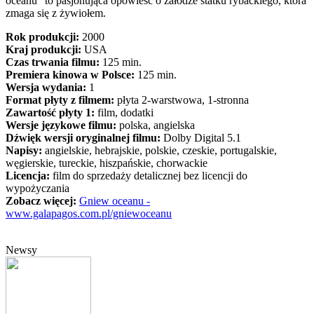
oceanu" to pasjonująca opowieść o załodze statku rybackiego, która
zmaga się z żywiołem.
Rok produkcji:
2000
Kraj produkcji:
USA
Czas trwania filmu:
125 min.
Premiera kinowa w Polsce:
125 min.
Wersja wydania:
1
Format płyty z filmem:
płyta 2-warstwowa, 1-stronna
Zawartość płyty 1:
film, dodatki
Wersje językowe filmu:
polska, angielska
Dźwięk wersji oryginalnej filmu:
Dolby Digital 5.1
Napisy:
angielskie, hebrajskie, polskie, czeskie, portugalskie,
węgierskie, tureckie, hiszpańskie, chorwackie
Licencja:
film do sprzedaży detalicznej bez licencji do
wypożyczania
Zobacz więcej:
Gniew oceanu -
www.galapagos.com.pl/gniewoceanu
Newsy