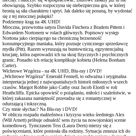
obowiązują. Szybko rozpoczyna się niebezpieczna gra, w której
bronią są siła charakteru i spryt. Jak daleko się posuną, by wydostać
się z tej mrocznej pułapki?
Podziemny krąg na 4K UHD!
Mroczna, przewrotna satyra Davida Finchera z Bradem Pittem i
Edwardem Nortonem w rolach głównych. Popisowy występ
Nortona jako cierpiącego na chroniczną bezsenność
konsumpcyjnego maniaka, który poznaje cynicznego sprzedawcę
mydła (Pitt). Razem wyruszają na buntowniczą, egzystencjalną
krucjatę, która zaprowadzi ich na skraj fizycznych i psychicznych
granic. Ponadto ich relację komplikuje kobieta (Helena Bonham
Carter).
Wichrowe Wzgórza - na 4K UHD, Blu-ray i DVD!
„Wichrowe Wzgórza” Emerald Fennell, to odważna i oryginalna
interpretacja jednej z najwspanialszych historii miłosnych wszech
czasów. Margot Robbie jako Cathy oraz Jacob Elordi w roli
Heathcliffa. Epicka opowieść o pożądaniu, miłości i szaleństwie, w
której zakazana namiętność przeradza się z romantycznej w
odurzającą i toksyczną.
Czy mnie słychac? Na Blu-ray i DVD!
W obliczu rozpadu małżeństwa i kryzysu wieku średniego Alex
(Will Arnett) próbuje odnaleźć sens życia na nowojorskiej scenie
komediowej. Tymczasem Tess (Laura Dern) mierzy się z
poświęceniami, które poniosła dla rodziny. Sytuacja zmusza ich do