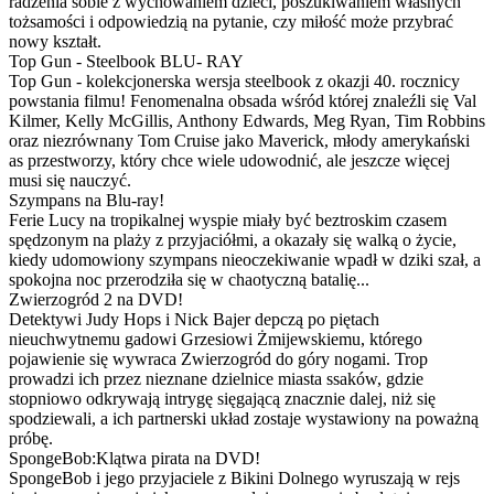
radzenia sobie z wychowaniem dzieci, poszukiwaniem własnych
tożsamości i odpowiedzią na pytanie, czy miłość może przybrać
nowy kształt.
Top Gun - Steelbook BLU- RAY
Top Gun - kolekcjonerska wersja steelbook z okazji 40. rocznicy
powstania filmu! Fenomenalna obsada wśród której znaleźli się Val
Kilmer, Kelly McGillis, Anthony Edwards, Meg Ryan, Tim Robbins
oraz niezrównany Tom Cruise jako Maverick, młody amerykański
as przestworzy, który chce wiele udowodnić, ale jeszcze więcej
musi się nauczyć.
Szympans na Blu-ray!
Ferie Lucy na tropikalnej wyspie miały być beztroskim czasem
spędzonym na plaży z przyjaciółmi, a okazały się walką o życie,
kiedy udomowiony szympans nieoczekiwanie wpadł w dziki szał, a
spokojna noc przerodziła się w chaotyczną batalię...
Zwierzogród 2 na DVD!
Detektywi Judy Hops i Nick Bajer depczą po piętach
nieuchwytnemu gadowi Grzesiowi Żmijewskiemu, którego
pojawienie się wywraca Zwierzogród do góry nogami. Trop
prowadzi ich przez nieznane dzielnice miasta ssaków, gdzie
stopniowo odkrywają intrygę sięgającą znacznie dalej, niż się
spodziewali, a ich partnerski układ zostaje wystawiony na poważną
próbę.
SpongeBob:Klątwa pirata na DVD!
SpongeBob i jego przyjaciele z Bikini Dolnego wyruszają w rejs