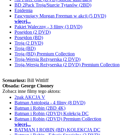
BD 2Pack Troja/Starcie Tytanów (2BD)
Epidemia
Fascynujący Morgan Freeman w akcji (5 DVD)
więcej...
Pakiet Waleczny - 3 filmy (3 DVD)
Posejdon (2 DVD)
Posejdon (BD)
Troja (2 DVD)
Troja (BD)
Troja (BD) Premium Collection
Troja-Wersja Reżyserska (2 DVD)
Troja-Wersja Reżyserska (2 DVD) Premium Collection
Scenariusz:
Bill Wittliff
Obsada:
George Clooney
Zobacz inne filmy tego aktora:
2pak AKCJA V
Batman Antologia - 4 filmy (8 DVD)
Batman i Robin (2BD 4K)
Batman i Robin (2DVD) Kolekcja DC
Batman i Robin (2DVD) Premium Collection
więcej...
BATMAN I ROBIN (BD) KOLEKCJA DC