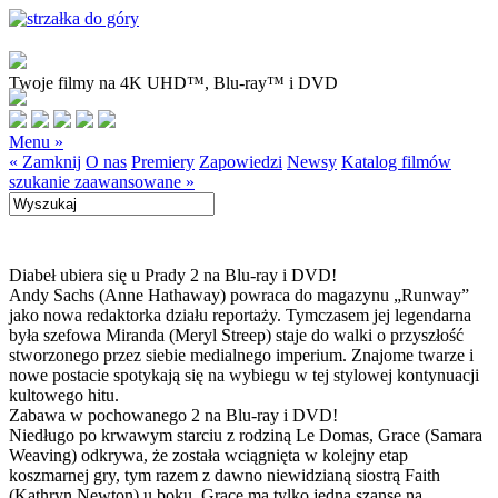
Twoje filmy na 4K UHD™, Blu-ray™ i DVD
Menu »
« Zamknij
O nas
Premiery
Zapowiedzi
Newsy
Katalog filmów
szukanie zaawansowane »
Diabeł ubiera się u Prady 2 na Blu-ray i DVD!
Andy Sachs (Anne Hathaway) powraca do magazynu „Runway”
jako nowa redaktorka działu reportaży. Tymczasem jej legendarna
była szefowa Miranda (Meryl Streep) staje do walki o przyszłość
stworzonego przez siebie medialnego imperium. Znajome twarze i
nowe postacie spotykają się na wybiegu w tej stylowej kontynuacji
kultowego hitu.
Zabawa w pochowanego 2 na Blu-ray i DVD!
Niedługo po krwawym starciu z rodziną Le Domas, Grace (Samara
Weaving) odkrywa, że została wciągnięta w kolejny etap
koszmarnej gry, tym razem z dawno niewidzianą siostrą Faith
(Kathryn Newton) u boku. Grace ma tylko jedną szansę na