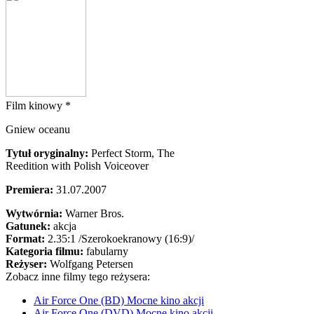
Film kinowy *
Gniew oceanu
Tytuł oryginalny:
Perfect Storm, The
Reedition with Polish Voiceover
Premiera:
31.07.2007
Wytwórnia:
Warner Bros.
Gatunek:
akcja
Format:
2.35:1
/Szerokoekranowy (16:9)/
Kategoria filmu:
fabularny
Reżyser:
Wolfgang Petersen
Zobacz inne filmy tego reżysera:
Air Force One (BD) Mocne kino akcji
Air Force One (DVD) Mocne kino akcji