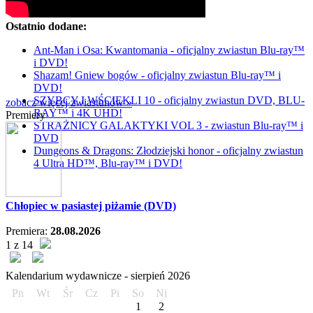
Ostatnio dodane:
Ant-Man i Osa: Kwantomania - oficjalny zwiastun Blu-ray™
i DVD!
Shazam! Gniew bogów - oficjalny zwiastun Blu-ray™ i
DVD!
SZYBCY I WŚCIEKLI 10 - oficjalny zwiastun DVD, BLU-
zobacz więcej zwiastunów »
RAY™ i 4K UHD!
Premiery
STRAŻNICY GALAKTYKI VOL 3 - zwiastun Blu-ray™ i
DVD
Dungeons & Dragons: Złodziejski honor - oficjalny zwiastun
4 Ultra HD™, Blu-ray™ i DVD!
Chłopiec w pasiastej piżamie (DVD)
Premiera:
28.08.2026
1 z 14
Kalendarium wydawnicze -
sierpień
2026
Pn
Wt
Śr
Cz
Pi
So
Ni
1
2