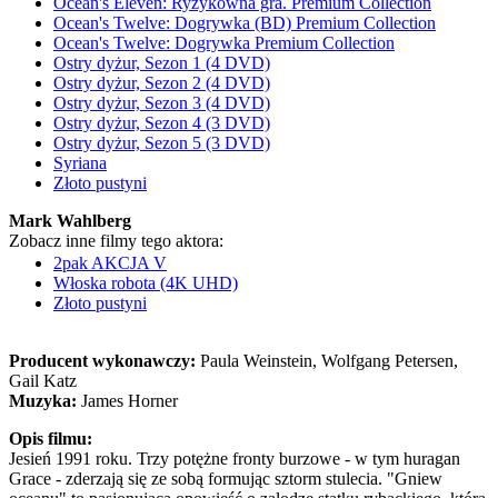
Ocean's Eleven: Ryzykowna gra. Premium Collection
Ocean's Twelve: Dogrywka (BD) Premium Collection
Ocean's Twelve: Dogrywka Premium Collection
Ostry dyżur, Sezon 1 (4 DVD)
Ostry dyżur, Sezon 2 (4 DVD)
Ostry dyżur, Sezon 3 (4 DVD)
Ostry dyżur, Sezon 4 (3 DVD)
Ostry dyżur, Sezon 5 (3 DVD)
Syriana
Złoto pustyni
Mark Wahlberg
Zobacz inne filmy tego aktora:
2pak AKCJA V
Włoska robota (4K UHD)
Złoto pustyni
Producent wykonawczy:
Paula Weinstein, Wolfgang Petersen,
Gail Katz
Muzyka:
James Horner
Opis filmu:
Jesień 1991 roku. Trzy potężne fronty burzowe - w tym huragan
Grace - zderzają się ze sobą formując sztorm stulecia. "Gniew