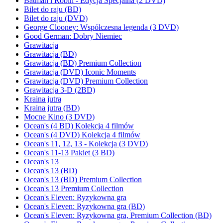
Batman i Robin - Edycja Specjalna (2 DVD)
Bilet do raju (BD)
Bilet do raju (DVD)
George Clooney: Współczesna legenda (3 DVD)
Good German: Dobry Niemiec
Grawitacja
Grawitacja (BD)
Grawitacja (BD) Premium Collection
Grawitacja (DVD) Iconic Moments
Grawitacja (DVD) Premium Collection
Grawitacja 3-D (2BD)
Kraina jutra
Kraina jutra (BD)
Mocne Kino (3 DVD)
Ocean's (4 BD) Kolekcja 4 filmów
Ocean's (4 DVD) Kolekcja 4 filmów
Ocean's 11, 12, 13 - Kolekcja (3 DVD)
Ocean's 11-13 Pakiet (3 BD)
Ocean's 13
Ocean's 13 (BD)
Ocean's 13 (BD) Premium Collection
Ocean's 13 Premium Collection
Ocean's Eleven: Ryzykowna gra
Ocean's Eleven: Ryzykowna gra (BD)
Ocean's Eleven: Ryzykowna gra, Premium Collection (BD)