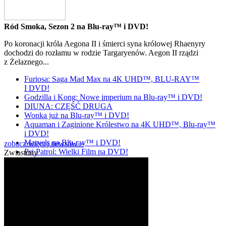
Ród Smoka, Sezon 2 na Blu-ray™ i DVD!
Po koronacji króla Aegona II i śmierci syna królowej Rhaenyry
dochodzi do rozłamu w rodzie Targaryenów. Aegon II rządzi
z Żelaznego...
Furiosa: Saga Mad Max na 4K UHD™, BLU-RAY™
I DVD!
Godzilla i Kong: Nowe imperium na Blu-ray™ i DVD!
DIUNA: CZĘŚĆ DRUGA
Wonka już na Blu-ray™ i DVD!
Aquaman i Zaginione Królestwo na 4K UHD™, Blu-ray™
i DVD!
Marvels na Blu-ray™ i DVD!
zobacz więcej newsów »
Psi Patrol: Wielki Film na DVD!
Zwiastuny