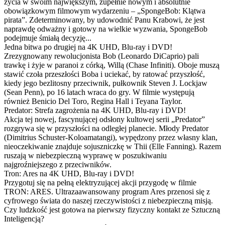
życia w swoim największym, zupełnie nowym i absolutnie
obowiązkowym filmowym wydarzeniu – „SpongeBob: Klątwa
pirata”. Zdeterminowany, by udowodnić Panu Krabowi, że jest
naprawdę odważny i gotowy na wielkie wyzwania, SpongeBob
podejmuje śmiałą decyzję...
Jedna bitwa po drugiej na 4K UHD, Blu-ray i DVD!
Zrezygnowany rewolucjonista Bob (Leonardo DiCaprio) pali
trawkę i żyje w paranoi z córką, Willą (Chase Infiniti). Oboje muszą
stawić czoła przeszłości Boba i uciekać, by ratować przyszłość,
kiedy jego bezlitosny przeciwnik, pułkownik Steven J. Lockjaw
(Sean Penn), po 16 latach wraca do gry. W filmie występują
również Benicio Del Toro, Regina Hall i Teyana Taylor.
Predator: Strefa zagrożenia na 4K UHD, Blu-ray i DVD!
Akcja tej nowej, fascynującej odsłony kultowej serii „Predator”
rozgrywa się w przyszłości na odległej planecie. Młody Predator
(Dimitrius Schuster-Koloamatangi), wypędzony przez własny klan,
nieoczekiwanie znajduje sojuszniczkę w Thii (Elle Fanning). Razem
ruszają w niebezpieczną wyprawę w poszukiwaniu
najgroźniejszego z przeciwników.
Tron: Ares na 4K UHD, Blu-ray i DVD!
Przygotuj się na pełną elektryzującej akcji przygodę w filmie
TRON: ARES. Ultrazaawansowany program Ares przenosi się z
cyfrowego świata do naszej rzeczywistości z niebezpieczną misją.
Czy ludzkość jest gotowa na pierwszy fizyczny kontakt ze Sztuczną
Inteligencją?