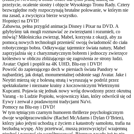
przeżycie, ocalenie siostry i objęcie Wysokiego Tronu Rady. Cztery
bezwzględne rody rozpoczynają brutalne polowanie, w którym nie
ma zasad, a zwycięzca bierze wszystko.
Hopnięci na DVD!
Zabawna, pełna przygód animacja Disney i Pixar na DVD. A
gdybyśmy tak mogli rozmawiać ze zwierzętami i rozumieli, co
mówią? Miłośniczka zwierząt, Mabel, korzysta z okazji, aby za
pomocą nowych technologii przenieść swoją świadomość do ciała
robotycznego bobra. Odkrywając tajemnice świata natury, Mabel
zaprzyjaźnia się z charyzmatycznym bobrem i jednoczy zwierzęce
królestwo w obliczu zbliżającego się zagrożenia ze strony ludzi.
Avatar: Ogień i popiół na 4K UHD, Blu-ray i DVD!
Powróć do zapierającego dech w piersiach świata Pandory w
najbardziej, jak dotąd, monumentalnej odsłonie sagi Avatar. Jake i
Neytiri mierzą się z bolesną stratą i wyruszają w podróż przez
spektakularne i nieznane krainy z koczowniczymi Wietrznymi
Kupcami. Pojawia się jednak nowy wróg dowodzony przez okrutną
Varang - to Ludzie Popiołu, wojowniczy klan, który odwrócił się od
Eywy i zerwał z pradawnymi tradycjami Na'vi.
Pomocy na Blu-ray i DVD!
W tym tętniącym czarnym humorem thrillerze psychologicznym
dwoje współpracowników (Rachel McAdams i Dylan O’Brien),
którzy jako jedyni uchodzą z życiem z katastrofy samolotu, trafia na
bezludną wyspę. Aby przetrwać, muszą przezwyciężyć wzajemną
niechęć i nauczyć się współpracować. Biurowe zasady już tu nie