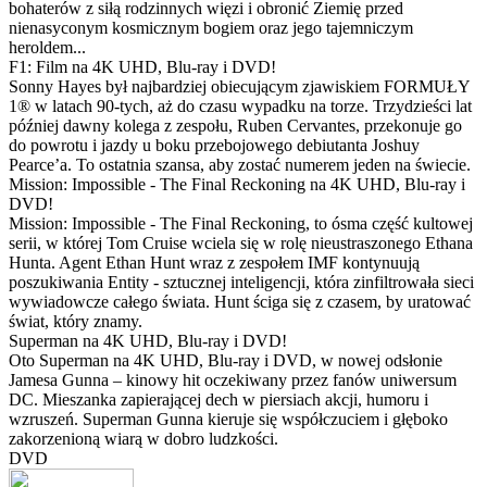
bohaterów z siłą rodzinnych więzi i obronić Ziemię przed
nienasyconym kosmicznym bogiem oraz jego tajemniczym
heroldem...
F1: Film na 4K UHD, Blu-ray i DVD!
Sonny Hayes był najbardziej obiecującym zjawiskiem FORMUŁY
1® w latach 90-tych, aż do czasu wypadku na torze. Trzydzieści lat
później dawny kolega z zespołu, Ruben Cervantes, przekonuje go
do powrotu i jazdy u boku przebojowego debiutanta Joshuy
Pearce’a. To ostatnia szansa, aby zostać numerem jeden na świecie.
Mission: Impossible - The Final Reckoning na 4K UHD, Blu-ray i
DVD!
Mission: Impossible - The Final Reckoning, to ósma część kultowej
serii, w której Tom Cruise wciela się w rolę nieustraszonego Ethana
Hunta. Agent Ethan Hunt wraz z zespołem IMF kontynuują
poszukiwania Entity - sztucznej inteligencji, która zinfiltrowała sieci
wywiadowcze całego świata. Hunt ściga się z czasem, by uratować
świat, który znamy.
Superman na 4K UHD, Blu-ray i DVD!
Oto Superman na 4K UHD, Blu-ray i DVD, w nowej odsłonie
Jamesa Gunna – kinowy hit oczekiwany przez fanów uniwersum
DC. Mieszanka zapierającej dech w piersiach akcji, humoru i
wzruszeń. Superman Gunna kieruje się współczuciem i głęboko
zakorzenioną wiarą w dobro ludzkości.
DVD