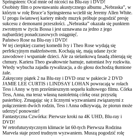
Springsteen: Ocal mnie od nicości na Blu-ray i DVD!
Osobisty film o powstawaniu akustycznego albumu „Nebraska”, w
którym w rolę Bruce’a Springsteena wcielił się Jeremy Allen White.
U progu światowej kariery młody muzyk próbuje pogodzić presję
sukcesu z demonami przeszłości. „Nebraska” okazała się punktem
zwrotnym w życiu Bossa i jest uznawana za jedno z jego
najbardziej ponadczasowych osiągnięć.
Państwo Rose na Blu-ray i DVD!
W tej cierpkiej czarnej komedii Ivy i Theo Rose wydają się
perfekcyjnym małżeństwem. Kochają się, mają udane życie
zawodowe i wspaniałe dzieci. Ale za sielankową fasadą zbierają się
chmury. Kariera Theo gwałtownie hamuje, natomiast Ivy rozkwita.
Wtedy wybucha zajadła rywalizacja, a do głosu dochodzą tłumione
żale.
Zakręcony piątek 2 na Blu-ray i DVD oraz w pakiecie 2 DVD
JAMIE LEE CURTIS i LINDSAY LOHAN powracają w rolach
Tess i Anny w tym prześmiesznym sequelu kultowego filmu. Córka
Tess, Anna, ma teraz własną nastoletnią córkę oraz przyszłą
pasierbicę. Zmagając się z licznymi wyzwaniami związanymi z
połączeniem dwóch rodzin, Tess i Anna odkrywają, że piorun może
uderzyć ponownie!
Fantastyczna Czwórka: Pierwsze kroki na 4K UHD, Blu-ray i
DVD!
W retrofuturystycznym klimacie lat 60-tych Pierwsza Rodzina
Marvela staje przed trudnym wyzwaniem. Muszą pogodzić rolę