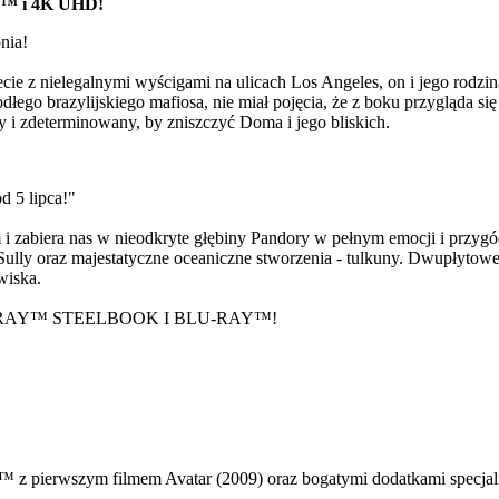
Y™ i 4K UHD!
nia!
ie z nielegalnymi wyścigami na ulicach Los Angeles, on i jego rodzina
łego brazylijskiego mafiosa, nie miał pojęcia, że z boku przygląda s
y i zdeterminowany, by zniszczyć Doma i jego bliskich.
d 5 lipca!"
 zabiera nas w nieodkryte głębiny Pandory w pełnym emocji i przygód 
 Sully oraz majestatyczne oceaniczne stworzenia - tulkuny. Dwupłyto
wiska.
RAY™ STEELBOOK I BLU-RAY™!
™ z pierwszym filmem Avatar (2009) oraz bogatymi dodatkami specja