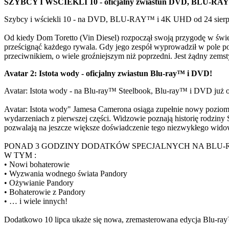
SZYBCY I WŚCIEKLI 10 - oficjalny zwiastun DVD, BLU-RA
Szybcy i wściekli 10 - na DVD, BLU-RAY™ i 4K UHD od 24 sierp
Od kiedy Dom Toretto (Vin Diesel) rozpoczął swoją przygodę w świec
prześcignąć każdego rywala. Gdy jego zespół wyprowadził w pole pod
przeciwnikiem, o wiele groźniejszym niż poprzedni. Jest żądny zemst
Avatar 2: Istota wody - oficjalny zwiastun Blu-ray™ i DVD!
Avatar: Istota wody - na Blu-ray™ Steelbook, Blu-ray™ i DVD już o
Avatar: Istota wody" Jamesa Camerona osiąga zupełnie nowy poziom i
wydarzeniach z pierwszej części. Widzowie poznają historię rodziny
pozwalają na jeszcze większe doświadczenie tego niezwykłego wido
PONAD 3 GODZINY DODATKÓW SPECJALNYCH NA BLU-
W TYM :
• Nowi bohaterowie
• Wyzwania wodnego świata Pandory
• Ożywianie Pandory
• Bohaterowie z Pandory
• … i wiele innych!
Dodatkowo 10 lipca ukaże się nowa, zremasterowana edycja Blu-ray