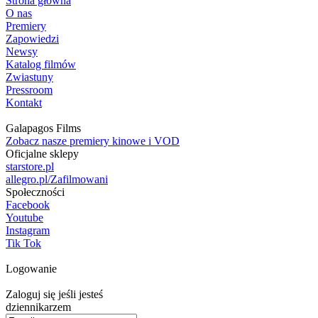
Strona główna
O nas
Premiery
Zapowiedzi
Newsy
Katalog filmów
Zwiastuny
Pressroom
Kontakt
Galapagos Films
Zobacz nasze premiery kinowe i VOD
Oficjalne sklepy
starstore.pl
allegro.pl/Zafilmowani
Społeczności
Facebook
Youtube
Instagram
Tik Tok
Logowanie
Zaloguj się jeśli jesteś
dziennikarzem