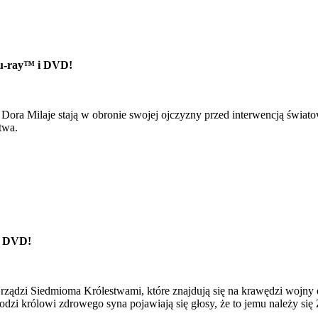
lu-ray™ i DVD!
 Dora Milaje stają w obronie swojej ojczyzny przed interwencją świa
twa.
 i DVD!
rządzi Siedmioma Królestwami, które znajdują się na krawędzi wojny 
dzi królowi zdrowego syna pojawiają się głosy, że to jemu należy się