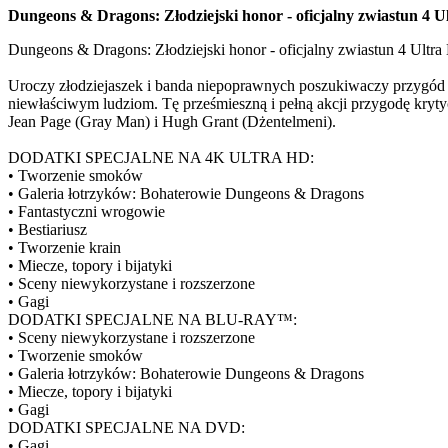
Dungeons & Dragons: Złodziejski honor - oficjalny zwiastun 4
Dungeons & Dragons: Złodziejski honor - oficjalny zwiastun 4 Ul
Uroczy złodziejaszek i banda niepoprawnych poszukiwaczy przygód p
niewłaściwym ludziom. Tę prześmieszną i pełną akcji przygodę kryty
Jean Page (Gray Man) i Hugh Grant (Dżentelmeni).
DODATKI SPECJALNE NA 4K ULTRA HD:
• Tworzenie smoków
• Galeria łotrzyków: Bohaterowie Dungeons & Dragons
• Fantastyczni wrogowie
• Bestiariusz
• Tworzenie krain
• Miecze, topory i bijatyki
• Sceny niewykorzystane i rozszerzone
• Gagi
DODATKI SPECJALNE NA BLU-RAY™:
• Sceny niewykorzystane i rozszerzone
• Tworzenie smoków
• Galeria łotrzyków: Bohaterowie Dungeons & Dragons
• Miecze, topory i bijatyki
• Gagi
DODATKI SPECJALNE NA DVD:
• Gagi