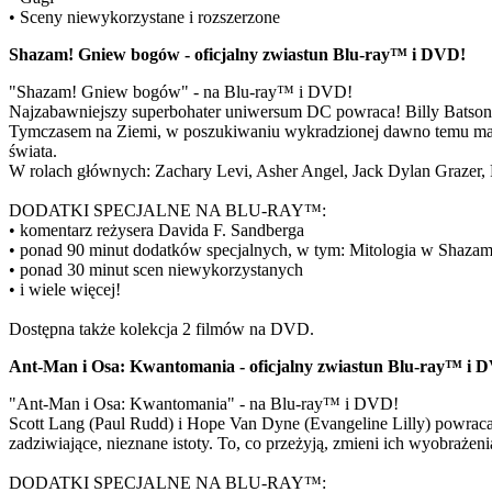
• Sceny niewykorzystane i rozszerzone
Shazam! Gniew bogów - oficjalny zwiastun Blu-ray™ i DVD!
"Shazam! Gniew bogów" - na Blu-ray™ i DVD!
Najzabawniejszy superbohater uniwersum DC powraca! Billy Batson, z
Tymczasem na Ziemi, w poszukiwaniu wykradzionej dawno temu magii, zj
świata.
W rolach głównych: Zachary Levi, Asher Angel, Jack Dylan Grazer,
DODATKI SPECJALNE NA BLU-RAY™:
• komentarz reżysera Davida F. Sandberga
• ponad 90 minut dodatków specjalnych, w tym: Mitologia w Shaza
• ponad 30 minut scen niewykorzystanych
• i wiele więcej!
Dostępna także kolekcja 2 filmów na DVD.
Ant-Man i Osa: Kwantomania - oficjalny zwiastun Blu-ray™ i 
"Ant-Man i Osa: Kwantomania" - na Blu-ray™ i DVD!
Scott Lang (Paul Rudd) i Hope Van Dyne (Evangeline Lilly) powrac
zadziwiające, nieznane istoty. To, co przeżyją, zmieni ich wyobrażeni
DODATKI SPECJALNE NA BLU-RAY™: