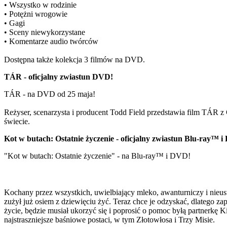
• Wszystko w rodzinie
• Potężni wrogowie
• Gagi
• Sceny niewykorzystane
• Komentarze audio twórców
Dostępna także kolekcja 3 filmów na DVD.
TÁR - oficjalny zwiastun DVD!
TÁR - na DVD od 25 maja!
Reżyser, scenarzysta i producent Todd Field przedstawia film TÁR z 
świecie.
Kot w butach: Ostatnie życzenie - oficjalny zwiastun Blu-ray™ 
"Kot w butach: Ostatnie życzenie" - na Blu-ray™ i DVD!
Kochany przez wszystkich, uwielbiający mleko, awanturniczy i nieus
zużył już osiem z dziewięciu żyć. Teraz chce je odzyskać, dlatego 
życie, będzie musiał ukorzyć się i poprosić o pomoc byłą partnerkę K
najstraszniejsze baśniowe postaci, w tym Złotowłosa i Trzy Misie.