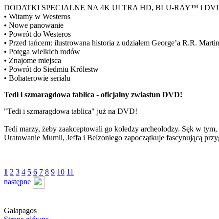
DODATKI SPECJALNE NA 4K ULTRA HD, BLU-RAY™ i DV
• Witamy w Westeros
• Nowe panowanie
• Powrót do Westeros
• Przed tańcem: ilustrowana historia z udziałem George’a R.R. Marti
• Potęga wielkich rodów
• Znajome miejsca
• Powrót do Siedmiu Królestw
• Bohaterowie serialu
Tedi i szmaragdowa tablica - oficjalny zwiastun DVD!
"Tedi i szmaragdowa tablica" już na DVD!
Tedi marzy, żeby zaakceptowali go koledzy archeolodzy. Sęk w tym, ż
Uratowanie Mumii, Jeffa i Belzoniego zapoczątkuje fascynującą przyg
1
2
3
4
5
6
7
8
9
10
11
następne
Galapagos