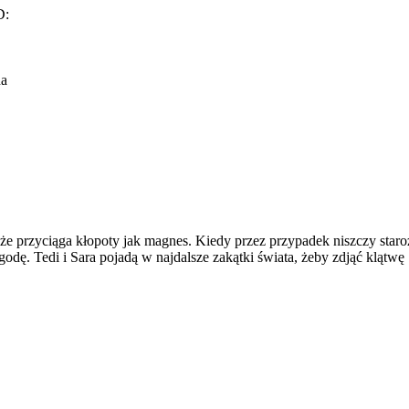
D:
na
e przyciąga kłopoty jak magnes. Kiedy przez przypadek niszczy staroży
odę. Tedi i Sara pojadą w najdalsze zakątki świata, żeby zdjąć klątw