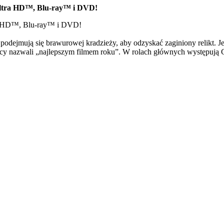
 Ultra HD™, Blu-ray™ i DVD!
tra HD™, Blu-ray™ i DVD!
odejmują się brawurowej kradzieży, aby odzyskać zaginiony relikt. J
cy nazwali „najlepszym filmem roku”. W rolach głównych występują Chr