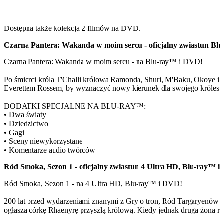
Dostępna także kolekcja 2 filmów na DVD.
Czarna Pantera: Wakanda w moim sercu - oficjalny zwiastun B
Czarna Pantera: Wakanda w moim sercu - na Blu-ray™ i DVD!
Po śmierci króla T'Challi królowa Ramonda, Shuri, M'Baku, Okoye i
Everettem Rossem, by wyznaczyć nowy kierunek dla swojego króles
DODATKI SPECJALNE NA BLU-RAY™:
• Dwa światy
• Dziedzictwo
• Gagi
• Sceny niewykorzystane
• Komentarze audio twórców
Ród Smoka, Sezon 1 - oficjalny zwiastun 4 Ultra HD, Blu-ray™
Ród Smoka, Sezon 1 - na 4 Ultra HD, Blu-ray™ i DVD!
200 lat przed wydarzeniami znanymi z Gry o tron, Ród Targaryenów 
ogłasza córkę Rhaenyrę przyszłą królową. Kiedy jednak druga żona ro