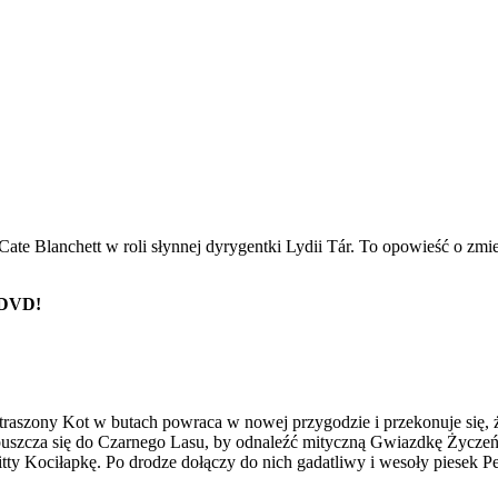
Cate Blanchett w roli słynnej dyrygentki Lydii Tár. To opowieść o zm
i DVD!
traszony Kot w butach powraca w nowej przygodzie i przekonuje się, ż
zapuszcza się do Czarnego Lasu, by odnaleźć mityczną Gwiazdkę Życzeń
itty Kociłapkę. Po drodze dołączy do nich gadatliwy i wesoły piesek Pe