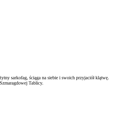
tny sarkofag, ściąga na siebie i swoich przyjaciół klątwę.
ę Szmaragdowej Tablicy.