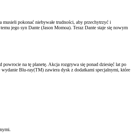
 musieli pokonać niebywałe trudności, aby przechytrzyć i
ię temu jego syn Dante (Jason Momoa). Teraz Dante staje się nowym
powrocie na tę planetę. Akcja rozgrywa się ponad dziesięć lat po
we wydanie Blu-ray(TM) zawiera dysk z dodatkami specjalnymi, które
lnymi.