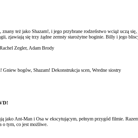
nany też jako Shazam!, i jego przybrane rodzeństwo wciąż uczą się, j
awiają się trzy żądne zemsty starożytne boginie. Billy i jego bliscy 
 Rachel Zegler, Adam Brody
m! Gniew bogów, Shazam! Dekonstrukcja scen, Wredne siostry
DVD!
ają jako Ant-Man i Osa w ekscytującym, pełnym przygód filmie. Raze
a o tym, co jest możliwe.