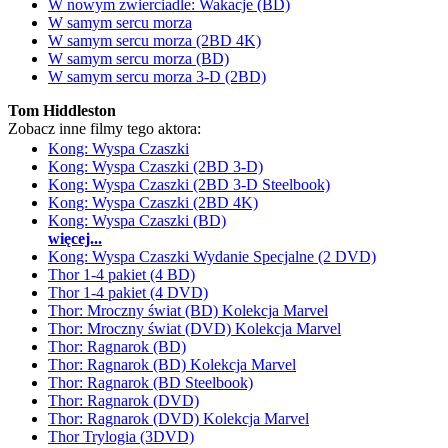
W nowym zwierciadle: Wakacje (BD)
W samym sercu morza
W samym sercu morza (2BD 4K)
W samym sercu morza (BD)
W samym sercu morza 3-D (2BD)
Tom Hiddleston
Zobacz inne filmy tego aktora:
Kong: Wyspa Czaszki
Kong: Wyspa Czaszki (2BD 3-D)
Kong: Wyspa Czaszki (2BD 3-D Steelbook)
Kong: Wyspa Czaszki (2BD 4K)
Kong: Wyspa Czaszki (BD)
więcej...
Kong: Wyspa Czaszki Wydanie Specjalne (2 DVD)
Thor 1-4 pakiet (4 BD)
Thor 1-4 pakiet (4 DVD)
Thor: Mroczny świat (BD) Kolekcja Marvel
Thor: Mroczny świat (DVD) Kolekcja Marvel
Thor: Ragnarok (BD)
Thor: Ragnarok (BD) Kolekcja Marvel
Thor: Ragnarok (BD Steelbook)
Thor: Ragnarok (DVD)
Thor: Ragnarok (DVD) Kolekcja Marvel
Thor Trylogia (3DVD)