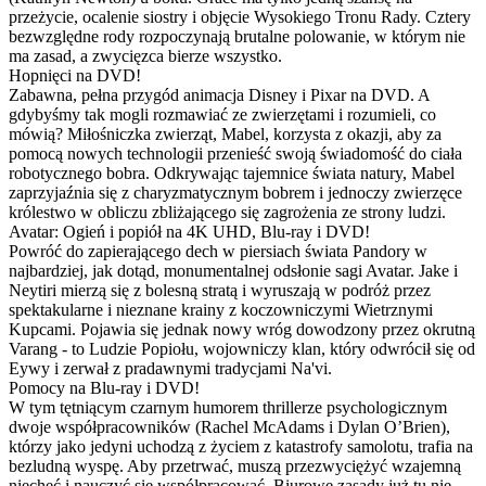
przeżycie, ocalenie siostry i objęcie Wysokiego Tronu Rady. Cztery
bezwzględne rody rozpoczynają brutalne polowanie, w którym nie
ma zasad, a zwycięzca bierze wszystko.
Hopnięci na DVD!
Zabawna, pełna przygód animacja Disney i Pixar na DVD. A
gdybyśmy tak mogli rozmawiać ze zwierzętami i rozumieli, co
mówią? Miłośniczka zwierząt, Mabel, korzysta z okazji, aby za
pomocą nowych technologii przenieść swoją świadomość do ciała
robotycznego bobra. Odkrywając tajemnice świata natury, Mabel
zaprzyjaźnia się z charyzmatycznym bobrem i jednoczy zwierzęce
królestwo w obliczu zbliżającego się zagrożenia ze strony ludzi.
Avatar: Ogień i popiół na 4K UHD, Blu-ray i DVD!
Powróć do zapierającego dech w piersiach świata Pandory w
najbardziej, jak dotąd, monumentalnej odsłonie sagi Avatar. Jake i
Neytiri mierzą się z bolesną stratą i wyruszają w podróż przez
spektakularne i nieznane krainy z koczowniczymi Wietrznymi
Kupcami. Pojawia się jednak nowy wróg dowodzony przez okrutną
Varang - to Ludzie Popiołu, wojowniczy klan, który odwrócił się od
Eywy i zerwał z pradawnymi tradycjami Na'vi.
Pomocy na Blu-ray i DVD!
W tym tętniącym czarnym humorem thrillerze psychologicznym
dwoje współpracowników (Rachel McAdams i Dylan O’Brien),
którzy jako jedyni uchodzą z życiem z katastrofy samolotu, trafia na
bezludną wyspę. Aby przetrwać, muszą przezwyciężyć wzajemną
niechęć i nauczyć się współpracować. Biurowe zasady już tu nie