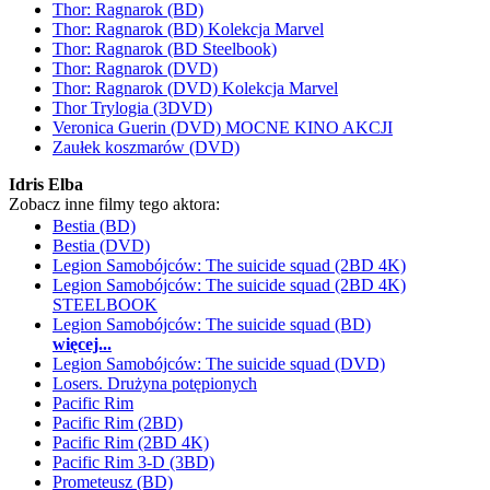
Thor: Ragnarok (BD)
Thor: Ragnarok (BD) Kolekcja Marvel
Thor: Ragnarok (BD Steelbook)
Thor: Ragnarok (DVD)
Thor: Ragnarok (DVD) Kolekcja Marvel
Thor Trylogia (3DVD)
Veronica Guerin (DVD) MOCNE KINO AKCJI
Zaułek koszmarów (DVD)
Idris Elba
Zobacz inne filmy tego aktora:
Bestia (BD)
Bestia (DVD)
Legion Samobójców: The suicide squad (2BD 4K)
Legion Samobójców: The suicide squad (2BD 4K)
STEELBOOK
Legion Samobójców: The suicide squad (BD)
więcej...
Legion Samobójców: The suicide squad (DVD)
Losers. Drużyna potępionych
Pacific Rim
Pacific Rim (2BD)
Pacific Rim (2BD 4K)
Pacific Rim 3-D (3BD)
Prometeusz (BD)