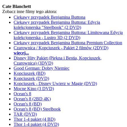
Cate Blanchett
Zobacz inne filmy tego aktora:
Ciekawy przypadek Benjamina Buttona
Ciekawy przypadek Benjamina Buttona: Edycja
kolekcjonerska "Steelbook" (2 DVD)
Ciekawy przypadek Benjamina Buttona: Limitowana Edycja
kolekcjonerska - Lustro 3D (2 DVD)
Ciekawy przypadek Benjamina Buttona Premium Collection
Czarownica / Kopciuszek - Pakiet 2 filmów (2DVD)
więcej...
Disney Hity Pakiet (Piękna i Bestia, Kopciuszek,
Czarownica) (3DVD)
Good German: Dobry Niemiec
Kopciuszek (BD)
Kopciuszek (DVD)
Kopciuszek - Disney Uwierz w Magię (DVD)
Mocne Kino (3 DVD)
Ocean's 8
Ocean's 8 (2BD 4K)
Ocean's 8 (BD)
Ocean's 8 (BD) Steelbook
TAR (DVD)
Thor 1-4 pakiet (4 BD)
Thor 1-4 pakiet (4 DVD)