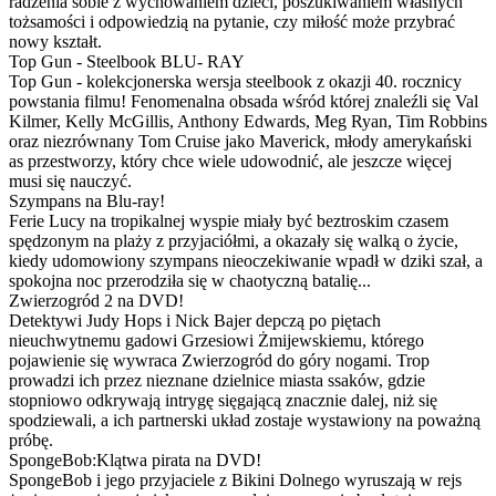
radzenia sobie z wychowaniem dzieci, poszukiwaniem własnych
tożsamości i odpowiedzią na pytanie, czy miłość może przybrać
nowy kształt.
Top Gun - Steelbook BLU- RAY
Top Gun - kolekcjonerska wersja steelbook z okazji 40. rocznicy
powstania filmu! Fenomenalna obsada wśród której znaleźli się Val
Kilmer, Kelly McGillis, Anthony Edwards, Meg Ryan, Tim Robbins
oraz niezrównany Tom Cruise jako Maverick, młody amerykański
as przestworzy, który chce wiele udowodnić, ale jeszcze więcej
musi się nauczyć.
Szympans na Blu-ray!
Ferie Lucy na tropikalnej wyspie miały być beztroskim czasem
spędzonym na plaży z przyjaciółmi, a okazały się walką o życie,
kiedy udomowiony szympans nieoczekiwanie wpadł w dziki szał, a
spokojna noc przerodziła się w chaotyczną batalię...
Zwierzogród 2 na DVD!
Detektywi Judy Hops i Nick Bajer depczą po piętach
nieuchwytnemu gadowi Grzesiowi Żmijewskiemu, którego
pojawienie się wywraca Zwierzogród do góry nogami. Trop
prowadzi ich przez nieznane dzielnice miasta ssaków, gdzie
stopniowo odkrywają intrygę sięgającą znacznie dalej, niż się
spodziewali, a ich partnerski układ zostaje wystawiony na poważną
próbę.
SpongeBob:Klątwa pirata na DVD!
SpongeBob i jego przyjaciele z Bikini Dolnego wyruszają w rejs