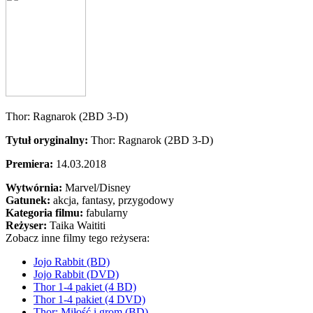
Thor: Ragnarok (2BD 3-D)
Tytuł oryginalny:
Thor: Ragnarok (2BD 3-D)
Premiera:
14.03.2018
Wytwórnia:
Marvel/Disney
Gatunek:
akcja, fantasy, przygodowy
Kategoria filmu:
fabularny
Reżyser:
Taika Waititi
Zobacz inne filmy tego reżysera:
Jojo Rabbit (BD)
Jojo Rabbit (DVD)
Thor 1-4 pakiet (4 BD)
Thor 1-4 pakiet (4 DVD)
Thor: Miłość i grom (BD)