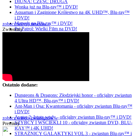
DIUNA: CZĘŚĆ DRUGA
Wonka już na Blu-ray™ i DVD!
Aquaman i Zaginione Królestwo na 4K UHD™, Blu-ray™
i DVD!
Marvels na Blu-ray™ i DVD!
zobacz więcej newsów »
Psi Patrol: Wielki Film na DVD!
Zwiastuny
Ostatnio dodane:
Dungeons & Dragons: Złodziejski honor - oficjalny zwiastun
4 Ultra HD™, Blu-ray™ i DVD!
Ant-Man i Osa: Kwantomania - oficjalny zwiastun Blu-ray™
i DVD!
Avatar 2: Istota wody - oficjalny zwiastun Blu-ray™ i DVD!
zobacz więcej zwiastunów »
SZYBCY I WŚCIEKLI 10 - oficjalny zwiastun DVD, BLU-
Premiery
RAY™ i 4K UHD!
STRAŻNICY GALAKTYKI VOL 3 - zwiastun Blu-ray™ i