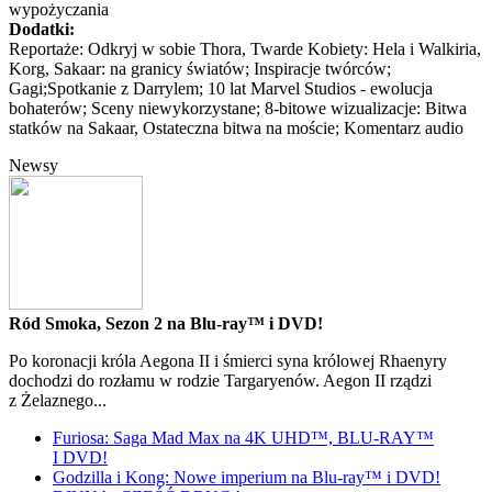
wypożyczania
Dodatki:
Reportaże: Odkryj w sobie Thora, Twarde Kobiety: Hela i Walkiria,
Korg, Sakaar: na granicy światów; Inspiracje twórców;
Gagi;Spotkanie z Darrylem; 10 lat Marvel Studios - ewolucja
bohaterów; Sceny niewykorzystane; 8-bitowe wizualizacje: Bitwa
statków na Sakaar, Ostateczna bitwa na moście; Komentarz audio
Newsy
Ród Smoka, Sezon 2 na Blu-ray™ i DVD!
Po koronacji króla Aegona II i śmierci syna królowej Rhaenyry
dochodzi do rozłamu w rodzie Targaryenów. Aegon II rządzi
z Żelaznego...
Furiosa: Saga Mad Max na 4K UHD™, BLU-RAY™
I DVD!
Godzilla i Kong: Nowe imperium na Blu-ray™ i DVD!