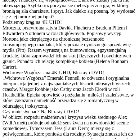
obowiązują. Szybko rozpoczyna się niebezpieczna gra, w której
bronią są siła charakteru i spryt. Jak daleko się posuną, by wydostać
się z tej mrocznej pułapki?
Podziemny krąg na 4K UHD!
Mroczna, przewrotna satyra Davida Finchera z Bradem Pittem i
Edwardem Nortonem w rolach głównych. Popisowy występ
Nortona jako cierpiącego na chroniczną bezsenność
konsumpcyjnego maniaka, który poznaje cynicznego sprzedawcę
mydła (Pitt). Razem wyruszają na buntowniczą, egzystencjalną
krucjatę, która zaprowadzi ich na skraj fizycznych i psychicznych
granic. Ponadto ich relację komplikuje kobieta (Helena Bonham
Carter).
Wichrowe Wzgórza - na 4K UHD, Blu-ray i DVD!
„Wichrowe Wzgórza” Emerald Fennell, to odważna i oryginalna
interpretacja jednej z najwspanialszych historii miłosnych wszech
czasów. Margot Robbie jako Cathy oraz Jacob Elordi w roli
Heathcliffa. Epicka opowieść o pożądaniu, miłości i szaleństwie, w
której zakazana namiętność przeradza się z romantycznej w
odurzającą i toksyczną.
Czy mnie słychac? Na Blu-ray i DVD!
W obliczu rozpadu małżeństwa i kryzysu wieku średniego Alex
(Will Arnett) próbuje odnaleźć sens życia na nowojorskiej scenie
komediowej. Tymczasem Tess (Laura Dern) mierzy się z
poświęceniami, które poniosła dla rodziny. Sytuacja zmusza ich do