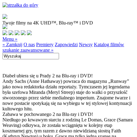
Twoje filmy na 4K UHD™, Blu-ray™ i DVD
Menu »
« Zamknij
O nas
Premiery
Zapowiedzi
Newsy
Katalog filmów
szukanie zaawansowane »
Diabeł ubiera się u Prady 2 na Blu-ray i DVD!
Andy Sachs (Anne Hathaway) powraca do magazynu „Runway”
jako nowa redaktorka działu reportaży. Tymczasem jej legendarna
była szefowa Miranda (Meryl Streep) staje do walki o przyszłość
stworzonego przez siebie medialnego imperium. Znajome twarze i
nowe postacie spotykają się na wybiegu w tej stylowej kontynuacji
kultowego hitu.
Zabawa w pochowanego 2 na Blu-ray i DVD!
Niedługo po krwawym starciu z rodziną Le Domas, Grace (Samara
Weaving) odkrywa, że została wciągnięta w kolejny etap
koszmarnej gry, tym razem z dawno niewidzianą siostrą Faith
(Kathryn Newton) u boku. Grace ma tylko jedną szansę na