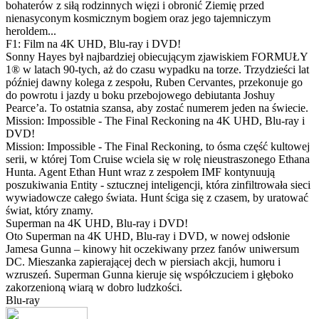
bohaterów z siłą rodzinnych więzi i obronić Ziemię przed
nienasyconym kosmicznym bogiem oraz jego tajemniczym
heroldem...
F1: Film na 4K UHD, Blu-ray i DVD!
Sonny Hayes był najbardziej obiecującym zjawiskiem FORMUŁY
1® w latach 90-tych, aż do czasu wypadku na torze. Trzydzieści lat
później dawny kolega z zespołu, Ruben Cervantes, przekonuje go
do powrotu i jazdy u boku przebojowego debiutanta Joshuy
Pearce’a. To ostatnia szansa, aby zostać numerem jeden na świecie.
Mission: Impossible - The Final Reckoning na 4K UHD, Blu-ray i
DVD!
Mission: Impossible - The Final Reckoning, to ósma część kultowej
serii, w której Tom Cruise wciela się w rolę nieustraszonego Ethana
Hunta. Agent Ethan Hunt wraz z zespołem IMF kontynuują
poszukiwania Entity - sztucznej inteligencji, która zinfiltrowała sieci
wywiadowcze całego świata. Hunt ściga się z czasem, by uratować
świat, który znamy.
Superman na 4K UHD, Blu-ray i DVD!
Oto Superman na 4K UHD, Blu-ray i DVD, w nowej odsłonie
Jamesa Gunna – kinowy hit oczekiwany przez fanów uniwersum
DC. Mieszanka zapierającej dech w piersiach akcji, humoru i
wzruszeń. Superman Gunna kieruje się współczuciem i głęboko
zakorzenioną wiarą w dobro ludzkości.
Blu-ray