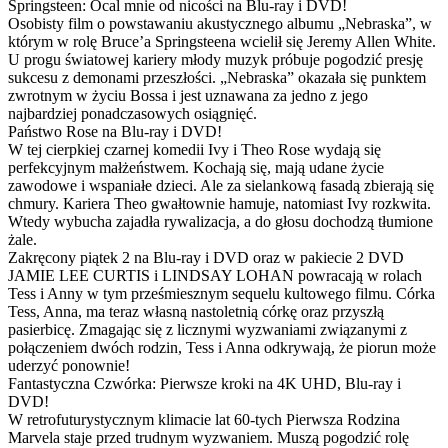
Springsteen: Ocal mnie od nicości na Blu-ray i DVD!
Osobisty film o powstawaniu akustycznego albumu „Nebraska”, w
którym w rolę Bruce’a Springsteena wcielił się Jeremy Allen White.
U progu światowej kariery młody muzyk próbuje pogodzić presję
sukcesu z demonami przeszłości. „Nebraska” okazała się punktem
zwrotnym w życiu Bossa i jest uznawana za jedno z jego
najbardziej ponadczasowych osiągnięć.
Państwo Rose na Blu-ray i DVD!
W tej cierpkiej czarnej komedii Ivy i Theo Rose wydają się
perfekcyjnym małżeństwem. Kochają się, mają udane życie
zawodowe i wspaniałe dzieci. Ale za sielankową fasadą zbierają się
chmury. Kariera Theo gwałtownie hamuje, natomiast Ivy rozkwita.
Wtedy wybucha zajadła rywalizacja, a do głosu dochodzą tłumione
żale.
Zakręcony piątek 2 na Blu-ray i DVD oraz w pakiecie 2 DVD
JAMIE LEE CURTIS i LINDSAY LOHAN powracają w rolach
Tess i Anny w tym prześmiesznym sequelu kultowego filmu. Córka
Tess, Anna, ma teraz własną nastoletnią córkę oraz przyszłą
pasierbicę. Zmagając się z licznymi wyzwaniami związanymi z
połączeniem dwóch rodzin, Tess i Anna odkrywają, że piorun może
uderzyć ponownie!
Fantastyczna Czwórka: Pierwsze kroki na 4K UHD, Blu-ray i
DVD!
W retrofuturystycznym klimacie lat 60-tych Pierwsza Rodzina
Marvela staje przed trudnym wyzwaniem. Muszą pogodzić rolę