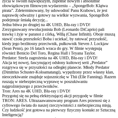
życia w swoim największym, zupełnie nowym i absolutnie
obowiązkowym filmowym wydarzeniu – „SpongeBob: Klątwa
pirata”. Zdeterminowany, by udowodnić Panu Krabowi, że jest
naprawdę odważny i gotowy na wielkie wyzwania, SpongeBob
podejmuje śmiałą decyzję...
Jedna bitwa po drugiej na 4K UHD, Blu-ray i DVD!
Zrezygnowany rewolucjonista Bob (Leonardo DiCaprio) pali
trawkę i żyje w paranoi z córką, Willą (Chase Infiniti). Oboje muszą
stawić czoła przeszłości Boba i uciekać, by ratować przyszłość,
kiedy jego bezlitosny przeciwnik, pułkownik Steven J. Lockjaw
(Sean Penn), po 16 latach wraca do gry. W filmie występują
również Benicio Del Toro, Regina Hall i Teyana Taylor.
Predator: Strefa zagrożenia na 4K UHD, Blu-ray i DVD!
Akcja tej nowej, fascynującej odsłony kultowej serii „Predator”
rozgrywa się w przyszłości na odległej planecie. Młody Predator
(Dimitrius Schuster-Koloamatangi), wypędzony przez własny klan,
nieoczekiwanie znajduje sojuszniczkę w Thii (Elle Fanning). Razem
ruszają w niebezpieczną wyprawę w poszukiwaniu
najgroźniejszego z przeciwników.
Tron: Ares na 4K UHD, Blu-ray i DVD!
Przygotuj się na pełną elektryzującej akcji przygodę w filmie
TRON: ARES. Ultrazaawansowany program Ares przenosi się z
cyfrowego świata do naszej rzeczywistości z niebezpieczną misją.
Czy ludzkość jest gotowa na pierwszy fizyczny kontakt ze Sztuczną
Inteligencją?