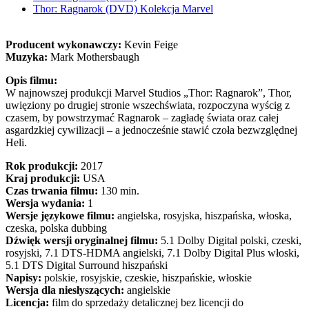
Thor: Ragnarok (DVD) Kolekcja Marvel
Producent wykonawczy:
Kevin Feige
Muzyka:
Mark Mothersbaugh
Opis filmu:
W najnowszej produkcji Marvel Studios „Thor: Ragnarok”, Thor,
uwięziony po drugiej stronie wszechświata, rozpoczyna wyścig z
czasem, by powstrzymać Ragnarok – zagładę świata oraz całej
asgardzkiej cywilizacji – a jednocześnie stawić czoła bezwzględnej
Heli.
Rok produkcji:
2017
Kraj produkcji:
USA
Czas trwania filmu:
130 min.
Wersja wydania:
1
Wersje językowe filmu:
angielska, rosyjska, hiszpańska, włoska,
czeska, polska dubbing
Dźwięk wersji oryginalnej filmu:
5.1 Dolby Digital polski, czeski,
rosyjski, 7.1 DTS-HDMA angielski, 7.1 Dolby Digital Plus włoski,
5.1 DTS Digital Surround hiszpański
Napisy:
polskie, rosyjskie, czeskie, hiszpańskie, włoskie
Wersja dla niesłyszących:
angielskie
Licencja:
film do sprzedaży detalicznej bez licencji do