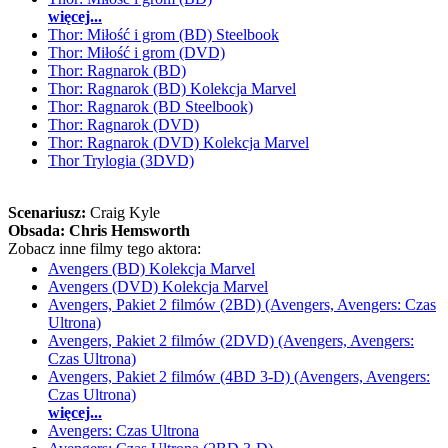
więcej...
Thor: Miłość i grom (BD) Steelbook
Thor: Miłość i grom (DVD)
Thor: Ragnarok (BD)
Thor: Ragnarok (BD) Kolekcja Marvel
Thor: Ragnarok (BD Steelbook)
Thor: Ragnarok (DVD)
Thor: Ragnarok (DVD) Kolekcja Marvel
Thor Trylogia (3DVD)
Scenariusz:
Craig Kyle
Obsada:
Chris Hemsworth
Zobacz inne filmy tego aktora:
Avengers (BD) Kolekcja Marvel
Avengers (DVD) Kolekcja Marvel
Avengers, Pakiet 2 filmów (2BD) (Avengers, Avengers: Czas
Ultrona)
Avengers, Pakiet 2 filmów (2DVD) (Avengers, Avengers:
Czas Ultrona)
Avengers, Pakiet 2 filmów (4BD 3-D) (Avengers, Avengers:
Czas Ultrona)
więcej...
Avengers: Czas Ultrona