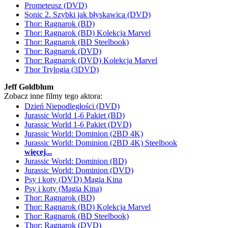
Prometeusz (DVD)
Sonic 2. Szybki jak błyskawica (DVD)
Thor: Ragnarok (BD)
Thor: Ragnarok (BD) Kolekcja Marvel
Thor: Ragnarok (BD Steelbook)
Thor: Ragnarok (DVD)
Thor: Ragnarok (DVD) Kolekcja Marvel
Thor Trylogia (3DVD)
Jeff Goldblum
Zobacz inne filmy tego aktora:
Dzień Niepodległości (DVD)
Jurassic World 1-6 Pakiet (BD)
Jurassic World 1-6 Pakiet (DVD)
Jurassic World: Dominion (2BD 4K)
Jurassic World: Dominion (2BD 4K) Steelbook
więcej...
Jurassic World: Dominion (BD)
Jurassic World: Dominion (DVD)
Psy i koty (DVD) Magia Kina
Psy i koty (Magia Kina)
Thor: Ragnarok (BD)
Thor: Ragnarok (BD) Kolekcja Marvel
Thor: Ragnarok (BD Steelbook)
Thor: Ragnarok (DVD)