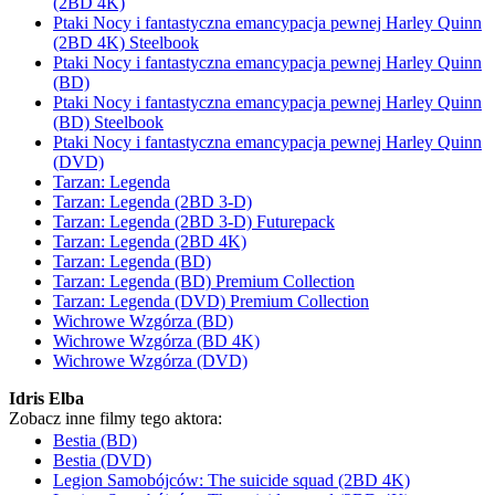
(2BD 4K)
Ptaki Nocy i fantastyczna emancypacja pewnej Harley Quinn
(2BD 4K) Steelbook
Ptaki Nocy i fantastyczna emancypacja pewnej Harley Quinn
(BD)
Ptaki Nocy i fantastyczna emancypacja pewnej Harley Quinn
(BD) Steelbook
Ptaki Nocy i fantastyczna emancypacja pewnej Harley Quinn
(DVD)
Tarzan: Legenda
Tarzan: Legenda (2BD 3-D)
Tarzan: Legenda (2BD 3-D) Futurepack
Tarzan: Legenda (2BD 4K)
Tarzan: Legenda (BD)
Tarzan: Legenda (BD) Premium Collection
Tarzan: Legenda (DVD) Premium Collection
Wichrowe Wzgórza (BD)
Wichrowe Wzgórza (BD 4K)
Wichrowe Wzgórza (DVD)
Idris Elba
Zobacz inne filmy tego aktora:
Bestia (BD)
Bestia (DVD)
Legion Samobójców: The suicide squad (2BD 4K)