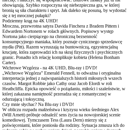
obowiązują. Szybko rozpoczyna się niebezpieczna gra, w której
bronią są siła charakteru i spryt. Jak daleko się posuną, by wydostać
się z tej mrocznej pułapki?
Podziemny krąg na 4K UHD!
Mroczna, przewrotna satyra Davida Finchera z Bradem Pittem i
Edwardem Nortonem w rolach głównych. Popisowy występ
Nortona jako cierpiącego na chroniczną bezsenność
konsumpcyjnego maniaka, który poznaje cynicznego sprzedawcę
mydła (Pitt). Razem wyruszają na buntowniczą, egzystencjalną
krucjatę, która zaprowadzi ich na skraj fizycznych i psychicznych
granic. Ponadto ich relację komplikuje kobieta (Helena Bonham
Carter).
Wichrowe Wzgórza - na 4K UHD, Blu-ray i DVD!
„Wichrowe Wzgórza” Emerald Fennell, to odważna i oryginalna
interpretacja jednej z najwspanialszych historii miłosnych wszech
czasów. Margot Robbie jako Cathy oraz Jacob Elordi w roli
Heathcliffa. Epicka opowieść o pożądaniu, miłości i szaleństwie, w
której zakazana namiętność przeradza się z romantycznej w
odurzającą i toksyczną.
Czy mnie słychac? Na Blu-ray i DVD!
W obliczu rozpadu małżeństwa i kryzysu wieku średniego Alex
(Will Arnett) próbuje odnaleźć sens życia na nowojorskiej scenie
komediowej. Tymczasem Tess (Laura Dern) mierzy się z
poświęceniami, które poniosła dla rodziny. Sytuacja zmusza ich do