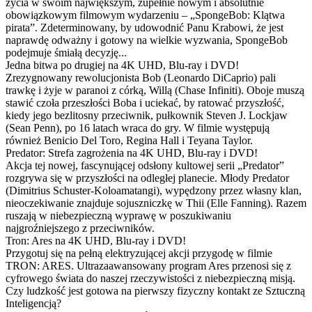
życia w swoim największym, zupełnie nowym i absolutnie
obowiązkowym filmowym wydarzeniu – „SpongeBob: Klątwa
pirata”. Zdeterminowany, by udowodnić Panu Krabowi, że jest
naprawdę odważny i gotowy na wielkie wyzwania, SpongeBob
podejmuje śmiałą decyzję...
Jedna bitwa po drugiej na 4K UHD, Blu-ray i DVD!
Zrezygnowany rewolucjonista Bob (Leonardo DiCaprio) pali
trawkę i żyje w paranoi z córką, Willą (Chase Infiniti). Oboje muszą
stawić czoła przeszłości Boba i uciekać, by ratować przyszłość,
kiedy jego bezlitosny przeciwnik, pułkownik Steven J. Lockjaw
(Sean Penn), po 16 latach wraca do gry. W filmie występują
również Benicio Del Toro, Regina Hall i Teyana Taylor.
Predator: Strefa zagrożenia na 4K UHD, Blu-ray i DVD!
Akcja tej nowej, fascynującej odsłony kultowej serii „Predator”
rozgrywa się w przyszłości na odległej planecie. Młody Predator
(Dimitrius Schuster-Koloamatangi), wypędzony przez własny klan,
nieoczekiwanie znajduje sojuszniczkę w Thii (Elle Fanning). Razem
ruszają w niebezpieczną wyprawę w poszukiwaniu
najgroźniejszego z przeciwników.
Tron: Ares na 4K UHD, Blu-ray i DVD!
Przygotuj się na pełną elektryzującej akcji przygodę w filmie
TRON: ARES. Ultrazaawansowany program Ares przenosi się z
cyfrowego świata do naszej rzeczywistości z niebezpieczną misją.
Czy ludzkość jest gotowa na pierwszy fizyczny kontakt ze Sztuczną
Inteligencją?