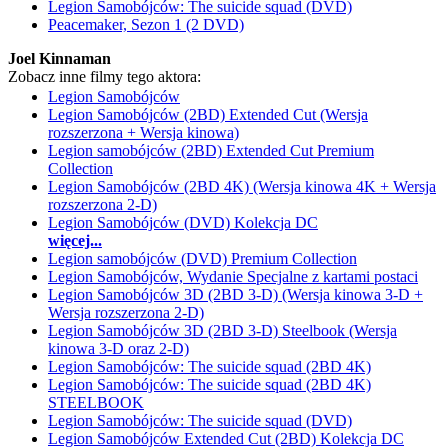
Legion Samobójców: The suicide squad (DVD)
Peacemaker, Sezon 1 (2 DVD)
Joel Kinnaman
Zobacz inne filmy tego aktora:
Legion Samobójców
Legion Samobójców (2BD) Extended Cut (Wersja
rozszerzona + Wersja kinowa)
Legion samobójców (2BD) Extended Cut Premium
Collection
Legion Samobójców (2BD 4K) (Wersja kinowa 4K + Wersja
rozszerzona 2-D)
Legion Samobójców (DVD) Kolekcja DC
więcej...
Legion samobójców (DVD) Premium Collection
Legion Samobójców, Wydanie Specjalne z kartami postaci
Legion Samobójców 3D (2BD 3-D) (Wersja kinowa 3-D +
Wersja rozszerzona 2-D)
Legion Samobójców 3D (2BD 3-D) Steelbook (Wersja
kinowa 3-D oraz 2-D)
Legion Samobójców: The suicide squad (2BD 4K)
Legion Samobójców: The suicide squad (2BD 4K)
STEELBOOK
Legion Samobójców: The suicide squad (DVD)
Legion Samobójców Extended Cut (2BD) Kolekcja DC