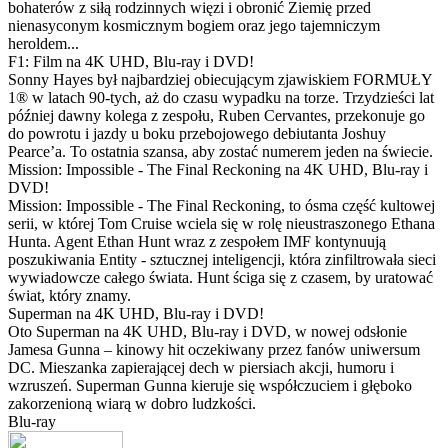
bohaterów z siłą rodzinnych więzi i obronić Ziemię przed
nienasyconym kosmicznym bogiem oraz jego tajemniczym
heroldem...
F1: Film na 4K UHD, Blu-ray i DVD!
Sonny Hayes był najbardziej obiecującym zjawiskiem FORMUŁY
1® w latach 90-tych, aż do czasu wypadku na torze. Trzydzieści lat
później dawny kolega z zespołu, Ruben Cervantes, przekonuje go
do powrotu i jazdy u boku przebojowego debiutanta Joshuy
Pearce’a. To ostatnia szansa, aby zostać numerem jeden na świecie.
Mission: Impossible - The Final Reckoning na 4K UHD, Blu-ray i
DVD!
Mission: Impossible - The Final Reckoning, to ósma część kultowej
serii, w której Tom Cruise wciela się w rolę nieustraszonego Ethana
Hunta. Agent Ethan Hunt wraz z zespołem IMF kontynuują
poszukiwania Entity - sztucznej inteligencji, która zinfiltrowała sieci
wywiadowcze całego świata. Hunt ściga się z czasem, by uratować
świat, który znamy.
Superman na 4K UHD, Blu-ray i DVD!
Oto Superman na 4K UHD, Blu-ray i DVD, w nowej odsłonie
Jamesa Gunna – kinowy hit oczekiwany przez fanów uniwersum
DC. Mieszanka zapierającej dech w piersiach akcji, humoru i
wzruszeń. Superman Gunna kieruje się współczuciem i głęboko
zakorzenioną wiarą w dobro ludzkości.
Blu-ray