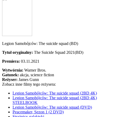
Legion Samobójców: The suicide squad (BD)
Tytuł oryginalny:
The Suicide Squad 2021(BD)
Premiera:
03.11.2021
Wytwórnia:
Warner Bros.
Gatunek:
akcja, science fiction
Reżyser:
James Gunn
Zobacz inne filmy tego reżysera:
Legion Samobójców: The suicide squad (2BD 4K)
Legion Samobójców: The suicide squad (2BD 4K)
STEELBOOK
Legion Samobójców: The suicide squad (DVD)
Peacemaker, Sezon 1 (2 DVD)
Strażnicy galaktyki