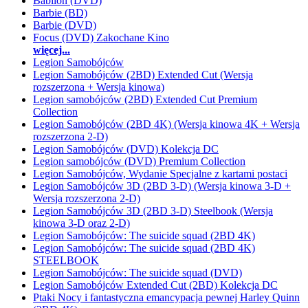
Babilon (DVD)
Barbie (BD)
Barbie (DVD)
Focus (DVD) Zakochane Kino
więcej...
Legion Samobójców
Legion Samobójców (2BD) Extended Cut (Wersja
rozszerzona + Wersja kinowa)
Legion samobójców (2BD) Extended Cut Premium
Collection
Legion Samobójców (2BD 4K) (Wersja kinowa 4K + Wersja
rozszerzona 2-D)
Legion Samobójców (DVD) Kolekcja DC
Legion samobójców (DVD) Premium Collection
Legion Samobójców, Wydanie Specjalne z kartami postaci
Legion Samobójców 3D (2BD 3-D) (Wersja kinowa 3-D +
Wersja rozszerzona 2-D)
Legion Samobójców 3D (2BD 3-D) Steelbook (Wersja
kinowa 3-D oraz 2-D)
Legion Samobójców: The suicide squad (2BD 4K)
Legion Samobójców: The suicide squad (2BD 4K)
STEELBOOK
Legion Samobójców: The suicide squad (DVD)
Legion Samobójców Extended Cut (2BD) Kolekcja DC
Ptaki Nocy i fantastyczna emancypacja pewnej Harley Quinn