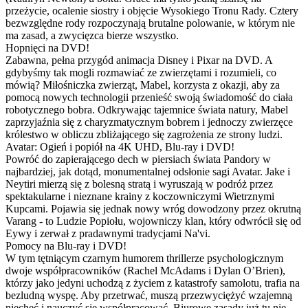
przeżycie, ocalenie siostry i objęcie Wysokiego Tronu Rady. Cztery
bezwzględne rody rozpoczynają brutalne polowanie, w którym nie
ma zasad, a zwycięzca bierze wszystko.
Hopnięci na DVD!
Zabawna, pełna przygód animacja Disney i Pixar na DVD. A
gdybyśmy tak mogli rozmawiać ze zwierzętami i rozumieli, co
mówią? Miłośniczka zwierząt, Mabel, korzysta z okazji, aby za
pomocą nowych technologii przenieść swoją świadomość do ciała
robotycznego bobra. Odkrywając tajemnice świata natury, Mabel
zaprzyjaźnia się z charyzmatycznym bobrem i jednoczy zwierzęce
królestwo w obliczu zbliżającego się zagrożenia ze strony ludzi.
Avatar: Ogień i popiół na 4K UHD, Blu-ray i DVD!
Powróć do zapierającego dech w piersiach świata Pandory w
najbardziej, jak dotąd, monumentalnej odsłonie sagi Avatar. Jake i
Neytiri mierzą się z bolesną stratą i wyruszają w podróż przez
spektakularne i nieznane krainy z koczowniczymi Wietrznymi
Kupcami. Pojawia się jednak nowy wróg dowodzony przez okrutną
Varang - to Ludzie Popiołu, wojowniczy klan, który odwrócił się od
Eywy i zerwał z pradawnymi tradycjami Na'vi.
Pomocy na Blu-ray i DVD!
W tym tętniącym czarnym humorem thrillerze psychologicznym
dwoje współpracowników (Rachel McAdams i Dylan O’Brien),
którzy jako jedyni uchodzą z życiem z katastrofy samolotu, trafia na
bezludną wyspę. Aby przetrwać, muszą przezwyciężyć wzajemną
niechęć i nauczyć się współpracować. Biurowe zasady już tu nie