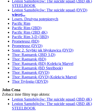
Legion Samobójców: The suicide squad (2BD 4K)
STEELBOOK
Legion Samobójców: The suicide squad (DVD)
więcej...
Losers. Drużyna potępionych
Pacific Rim
Pacific Rim (2BD)
Pacific Rim (2BD 4K)
Pacific Rim 3-D (3BD)
Prometeusz (BD)
Prometeusz (DVD)
Sonic 2. Szybki jak błyskawica (DVD)
Thor: Ragnarok (2BD 3-D)
Thor: Ragnarok (BD)
Thor: Ragnarok (BD) Kolekcja Marvel
Thor: Ragnarok (BD Steelbook)
Thor: Ragnarok (DVD)
Thor: Ragnarok (DVD) Kolekcja Marvel
Thor Trylogia (3DVD)
John Cena
Zobacz inne filmy tego aktora:
Legion Samobójców: The suicide squad (2BD 4K)
Legion Samobójców: The suicide squad (2BD 4K)
STEELBOOK