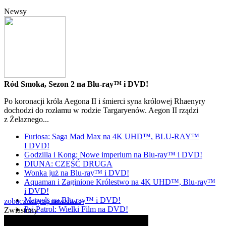
Newsy
Ród Smoka, Sezon 2 na Blu-ray™ i DVD!
Po koronacji króla Aegona II i śmierci syna królowej Rhaenyry
dochodzi do rozłamu w rodzie Targaryenów. Aegon II rządzi
z Żelaznego...
Furiosa: Saga Mad Max na 4K UHD™, BLU-RAY™
I DVD!
Godzilla i Kong: Nowe imperium na Blu-ray™ i DVD!
DIUNA: CZĘŚĆ DRUGA
Wonka już na Blu-ray™ i DVD!
Aquaman i Zaginione Królestwo na 4K UHD™, Blu-ray™
i DVD!
Marvels na Blu-ray™ i DVD!
zobacz więcej newsów »
Psi Patrol: Wielki Film na DVD!
Zwiastuny