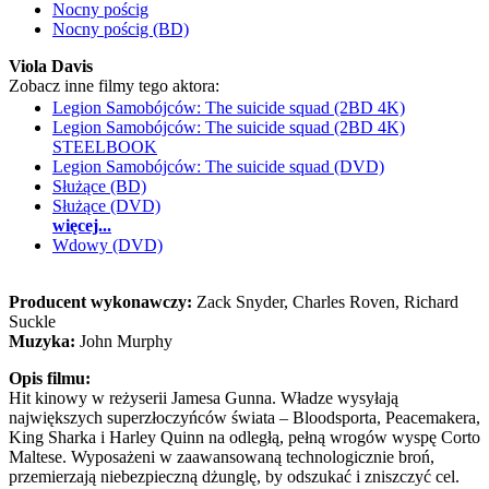
Nocny pościg
Nocny pościg (BD)
Viola Davis
Zobacz inne filmy tego aktora:
Legion Samobójców: The suicide squad (2BD 4K)
Legion Samobójców: The suicide squad (2BD 4K)
STEELBOOK
Legion Samobójców: The suicide squad (DVD)
Służące (BD)
Służące (DVD)
więcej...
Wdowy (DVD)
Producent wykonawczy:
Zack Snyder, Charles Roven, Richard
Suckle
Muzyka:
John Murphy
Opis filmu:
Hit kinowy w reżyserii Jamesa Gunna. Władze wysyłają
największych superzłoczyńców świata – Bloodsporta, Peacemakera,
King Sharka i Harley Quinn na odległą, pełną wrogów wyspę Corto
Maltese. Wyposażeni w zaawansowaną technologicznie broń,
przemierzają niebezpieczną dżunglę, by odszukać i zniszczyć cel.