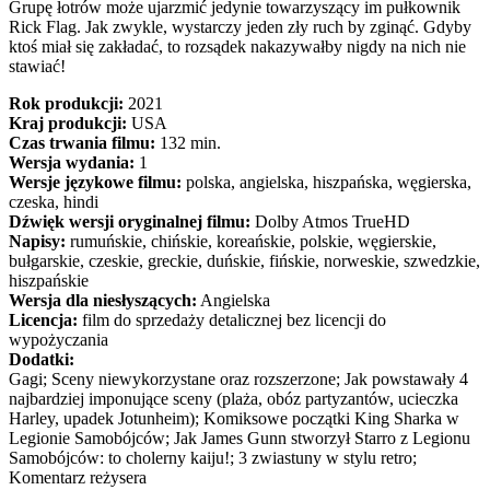
Grupę łotrów może ujarzmić jedynie towarzyszący im pułkownik
Rick Flag. Jak zwykle, wystarczy jeden zły ruch by zginąć. Gdyby
ktoś miał się zakładać, to rozsądek nakazywałby nigdy na nich nie
stawiać!
Rok produkcji:
2021
Kraj produkcji:
USA
Czas trwania filmu:
132 min.
Wersja wydania:
1
Wersje językowe filmu:
polska, angielska, hiszpańska, węgierska,
czeska, hindi
Dźwięk wersji oryginalnej filmu:
Dolby Atmos TrueHD
Napisy:
rumuńskie, chińskie, koreańskie, polskie, węgierskie,
bułgarskie, czeskie, greckie, duńskie, fińskie, norweskie, szwedzkie,
hiszpańskie
Wersja dla niesłyszących:
Angielska
Licencja:
film do sprzedaży detalicznej bez licencji do
wypożyczania
Dodatki:
Gagi; Sceny niewykorzystane oraz rozszerzone; Jak powstawały 4
najbardziej imponujące sceny (plaża, obóz partyzantów, ucieczka
Harley, upadek Jotunheim); Komiksowe początki King Sharka w
Legionie Samobójców; Jak James Gunn stworzył Starro z Legionu
Samobójców: to cholerny kaiju!; 3 zwiastuny w stylu retro;
Komentarz reżysera