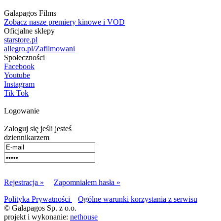
Galapagos Films
Zobacz nasze premiery kinowe i VOD
Oficjalne sklepy
starstore.pl
allegro.pl/Zafilmowani
Społeczności
Facebook
Youtube
Instagram
Tik Tok
Logowanie
Zaloguj się jeśli jesteś
dziennikarzem
Rejestracja »
Zapomniałem hasła »
Polityka Prywatności
Ogólne warunki korzystania z serwisu
© Galapagos Sp. z o.o.
projekt i wykonanie:
nethouse