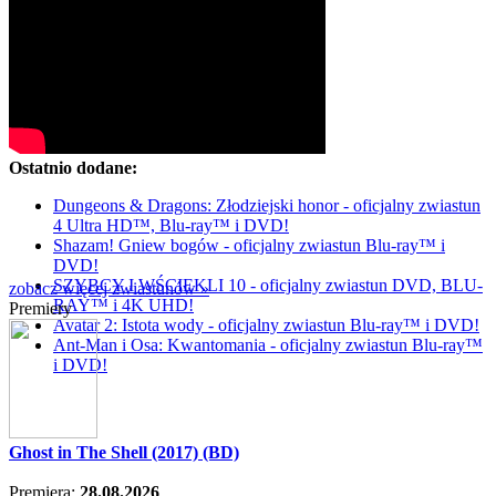
Ostatnio dodane:
Dungeons & Dragons: Złodziejski honor - oficjalny zwiastun
4 Ultra HD™, Blu-ray™ i DVD!
Shazam! Gniew bogów - oficjalny zwiastun Blu-ray™ i
DVD!
SZYBCY I WŚCIEKLI 10 - oficjalny zwiastun DVD, BLU-
zobacz więcej zwiastunów »
RAY™ i 4K UHD!
Premiery
Avatar 2: Istota wody - oficjalny zwiastun Blu-ray™ i DVD!
Ant-Man i Osa: Kwantomania - oficjalny zwiastun Blu-ray™
i DVD!
Ghost in The Shell (2017) (BD)
Premiera:
28.08.2026