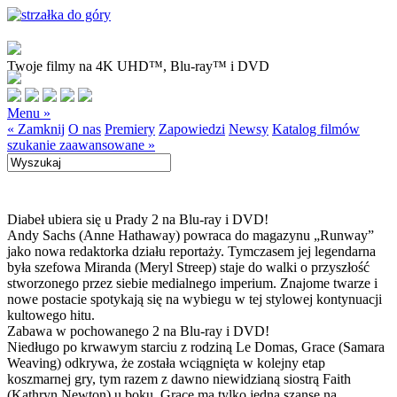
Twoje filmy na 4K UHD™, Blu-ray™ i DVD
Menu »
« Zamknij
O nas
Premiery
Zapowiedzi
Newsy
Katalog filmów
szukanie zaawansowane »
Diabeł ubiera się u Prady 2 na Blu-ray i DVD!
Andy Sachs (Anne Hathaway) powraca do magazynu „Runway”
jako nowa redaktorka działu reportaży. Tymczasem jej legendarna
była szefowa Miranda (Meryl Streep) staje do walki o przyszłość
stworzonego przez siebie medialnego imperium. Znajome twarze i
nowe postacie spotykają się na wybiegu w tej stylowej kontynuacji
kultowego hitu.
Zabawa w pochowanego 2 na Blu-ray i DVD!
Niedługo po krwawym starciu z rodziną Le Domas, Grace (Samara
Weaving) odkrywa, że została wciągnięta w kolejny etap
koszmarnej gry, tym razem z dawno niewidzianą siostrą Faith
(Kathryn Newton) u boku. Grace ma tylko jedną szansę na