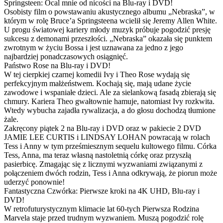
Springsteen: Ocal mnie od nicości na Blu-ray i DVD!
Osobisty film o powstawaniu akustycznego albumu „Nebraska”, w
którym w rolę Bruce’a Springsteena wcielił się Jeremy Allen White.
U progu światowej kariery młody muzyk próbuje pogodzić presję
sukcesu z demonami przeszłości. „Nebraska” okazała się punktem
zwrotnym w życiu Bossa i jest uznawana za jedno z jego
najbardziej ponadczasowych osiągnięć.
Państwo Rose na Blu-ray i DVD!
W tej cierpkiej czarnej komedii Ivy i Theo Rose wydają się
perfekcyjnym małżeństwem. Kochają się, mają udane życie
zawodowe i wspaniałe dzieci. Ale za sielankową fasadą zbierają się
chmury. Kariera Theo gwałtownie hamuje, natomiast Ivy rozkwita.
Wtedy wybucha zajadła rywalizacja, a do głosu dochodzą tłumione
żale.
Zakręcony piątek 2 na Blu-ray i DVD oraz w pakiecie 2 DVD
JAMIE LEE CURTIS i LINDSAY LOHAN powracają w rolach
Tess i Anny w tym prześmiesznym sequelu kultowego filmu. Córka
Tess, Anna, ma teraz własną nastoletnią córkę oraz przyszłą
pasierbicę. Zmagając się z licznymi wyzwaniami związanymi z
połączeniem dwóch rodzin, Tess i Anna odkrywają, że piorun może
uderzyć ponownie!
Fantastyczna Czwórka: Pierwsze kroki na 4K UHD, Blu-ray i
DVD!
W retrofuturystycznym klimacie lat 60-tych Pierwsza Rodzina
Marvela staje przed trudnym wyzwaniem. Muszą pogodzić rolę