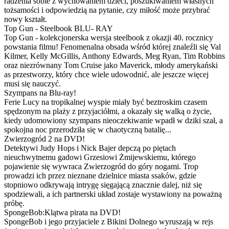
radzenia sobie z wychowaniem dzieci, poszukiwaniem własnych
tożsamości i odpowiedzią na pytanie, czy miłość może przybrać
nowy kształt.
Top Gun - Steelbook BLU- RAY
Top Gun - kolekcjonerska wersja steelbook z okazji 40. rocznicy
powstania filmu! Fenomenalna obsada wśród której znaleźli się Val
Kilmer, Kelly McGillis, Anthony Edwards, Meg Ryan, Tim Robbins
oraz niezrównany Tom Cruise jako Maverick, młody amerykański
as przestworzy, który chce wiele udowodnić, ale jeszcze więcej
musi się nauczyć.
Szympans na Blu-ray!
Ferie Lucy na tropikalnej wyspie miały być beztroskim czasem
spędzonym na plaży z przyjaciółmi, a okazały się walką o życie,
kiedy udomowiony szympans nieoczekiwanie wpadł w dziki szał, a
spokojna noc przerodziła się w chaotyczną batalię...
Zwierzogród 2 na DVD!
Detektywi Judy Hops i Nick Bajer depczą po piętach
nieuchwytnemu gadowi Grzesiowi Żmijewskiemu, którego
pojawienie się wywraca Zwierzogród do góry nogami. Trop
prowadzi ich przez nieznane dzielnice miasta ssaków, gdzie
stopniowo odkrywają intrygę sięgającą znacznie dalej, niż się
spodziewali, a ich partnerski układ zostaje wystawiony na poważną
próbę.
SpongeBob:Klątwa pirata na DVD!
SpongeBob i jego przyjaciele z Bikini Dolnego wyruszają w rejs