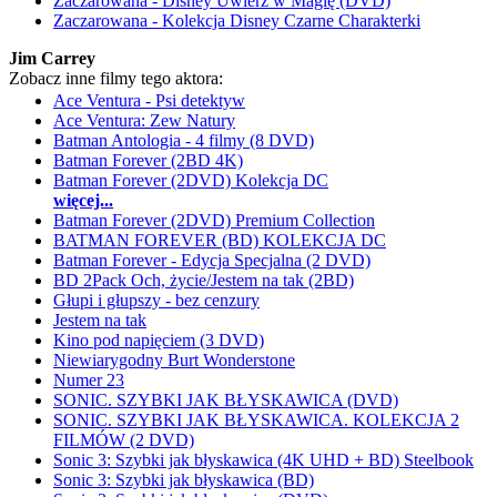
Zaczarowana - Disney Uwierz w Magię (DVD)
Zaczarowana - Kolekcja Disney Czarne Charakterki
Jim Carrey
Zobacz inne filmy tego aktora:
Ace Ventura - Psi detektyw
Ace Ventura: Zew Natury
Batman Antologia - 4 filmy (8 DVD)
Batman Forever (2BD 4K)
Batman Forever (2DVD) Kolekcja DC
więcej...
Batman Forever (2DVD) Premium Collection
BATMAN FOREVER (BD) KOLEKCJA DC
Batman Forever - Edycja Specjalna (2 DVD)
BD 2Pack Och, życie/Jestem na tak (2BD)
Głupi i głupszy - bez cenzury
Jestem na tak
Kino pod napięciem (3 DVD)
Niewiarygodny Burt Wonderstone
Numer 23
SONIC. SZYBKI JAK BŁYSKAWICA (DVD)
SONIC. SZYBKI JAK BŁYSKAWICA. KOLEKCJA 2
FILMÓW (2 DVD)
Sonic 3: Szybki jak błyskawica (4K UHD + BD) Steelbook
Sonic 3: Szybki jak błyskawica (BD)