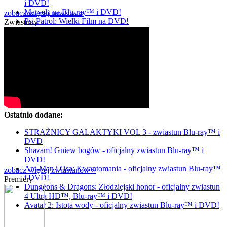
i DVD!
Marvels na Blu-ray™ i DVD!
zobacz więcej newsów »
Psi Patrol: Wielki Film na DVD!
Zwiastuny
Ostatnio dodane:
STRAŻNICY GALAKTYKI VOL 3 - zwiastun Blu-ray™ i
DVD
Shazam! Gniew bogów - oficjalny zwiastun Blu-ray™ i
DVD!
Ant-Man i Osa: Kwantomania - oficjalny zwiastun Blu-ray™
zobacz więcej zwiastunów »
i DVD!
Premiery
Dungeons & Dragons: Złodziejski honor - oficjalny zwiastun
4 Ultra HD™, Blu-ray™ i DVD!
Avatar 2: Istota wody - oficjalny zwiastun Blu-ray™ i DVD!