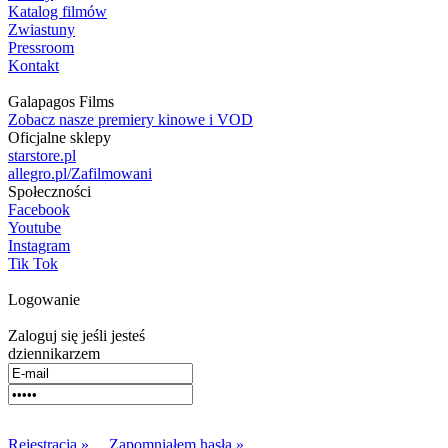
Katalog filmów
Zwiastuny
Pressroom
Kontakt
Galapagos Films
Zobacz nasze premiery kinowe i VOD
Oficjalne sklepy
starstore.pl
allegro.pl/Zafilmowani
Społeczności
Facebook
Youtube
Instagram
Tik Tok
Logowanie
Zaloguj się jeśli jesteś
dziennikarzem
Rejestracja »
Zapomniałem hasła »