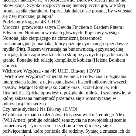
obowiązują. Szybko rozpoczyna się niebezpieczna gra, w której
bronią są siła charakteru i spryt. Jak daleko się posuną, by wydostać
się z tej mrocznej pułapki?
Podziemny krąg na 4K UHD!
Mroczna, przewrotna satyra Davida Finchera z Bradem Pittem i
Edwardem Nortonem w rolach głównych. Popisowy występ
Nortona jako cierpiącego na chroniczną bezsenność
konsumpcyjnego maniaka, który poznaje cynicznego sprzedawcę
mydła (Pitt). Razem wyruszają na buntowniczą, egzystencjalną
krucjatę, która zaprowadzi ich na skraj fizycznych i psychicznych
granic. Ponadto ich relację komplikuje kobieta (Helena Bonham
Carter).
Wichrowe Wzgórza - na 4K UHD, Blu-ray i DVD!
„Wichrowe Wzgórza” Emerald Fennell, to odważna i oryginalna
interpretacja jednej z najwspanialszych historii miłosnych wszech
czasów. Margot Robbie jako Cathy oraz Jacob Elordi w roli
Heathcliffa. Epicka opowieść o pożądaniu, miłości i szaleństwie, w
której zakazana namiętność przeradza się z romantycznej w
odurzającą i toksyczną.
Czy mnie słychac? Na Blu-ray i DVD!
W obliczu rozpadu małżeństwa i kryzysu wieku średniego Alex
(Will Arnett) próbuje odnaleźć sens życia na nowojorskiej scenie
komediowej. Tymczasem Tess (Laura Dern) mierzy się z
poświęceniami, które poniosła dla rodziny. Sytuacja zmusza ich do