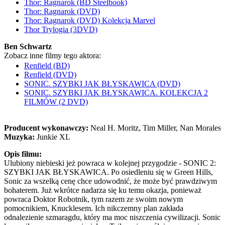
Thor: Ragnarok (BD Steelbook)
Thor: Ragnarok (DVD)
Thor: Ragnarok (DVD) Kolekcja Marvel
Thor Trylogia (3DVD)
Ben Schwartz
Zobacz inne filmy tego aktora:
Renfield (BD)
Renfield (DVD)
SONIC. SZYBKI JAK BŁYSKAWICA (DVD)
SONIC. SZYBKI JAK BŁYSKAWICA. KOLEKCJA 2
FILMÓW (2 DVD)
Producent wykonawczy:
Neal H. Moritz, Tim Miller, Nan Morales
Muzyka:
Junkie XL
Opis filmu:
Ulubiony niebieski jeż powraca w kolejnej przygodzie - SONIC 2:
SZYBKI JAK BŁYSKAWICA. Po osiedleniu się w Green Hills,
Sonic za wszelką cenę chce udowodnić, że może być prawdziwym
bohaterem. Już wkrótce nadarza się ku temu okazja, ponieważ
powraca Doktor Robotnik, tym razem ze swoim nowym
pomocnikiem, Knucklesem. Ich nikczemny plan zakłada
odnalezienie szmaragdu, który ma moc niszczenia cywilizacji. Sonic