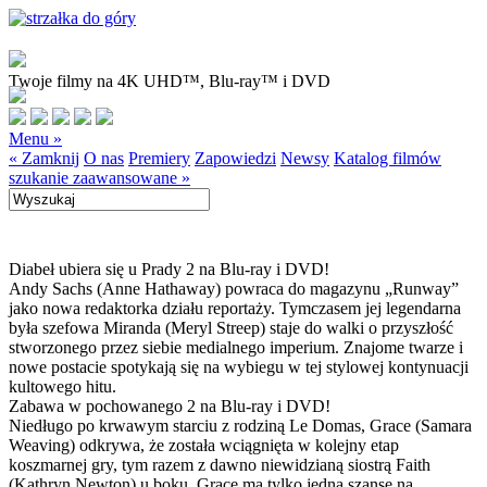
Twoje filmy na 4K UHD™, Blu-ray™ i DVD
Menu »
« Zamknij
O nas
Premiery
Zapowiedzi
Newsy
Katalog filmów
szukanie zaawansowane »
Diabeł ubiera się u Prady 2 na Blu-ray i DVD!
Andy Sachs (Anne Hathaway) powraca do magazynu „Runway”
jako nowa redaktorka działu reportaży. Tymczasem jej legendarna
była szefowa Miranda (Meryl Streep) staje do walki o przyszłość
stworzonego przez siebie medialnego imperium. Znajome twarze i
nowe postacie spotykają się na wybiegu w tej stylowej kontynuacji
kultowego hitu.
Zabawa w pochowanego 2 na Blu-ray i DVD!
Niedługo po krwawym starciu z rodziną Le Domas, Grace (Samara
Weaving) odkrywa, że została wciągnięta w kolejny etap
koszmarnej gry, tym razem z dawno niewidzianą siostrą Faith
(Kathryn Newton) u boku. Grace ma tylko jedną szansę na