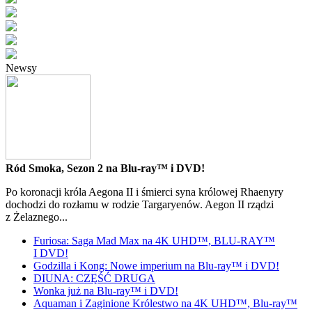
Newsy
Ród Smoka, Sezon 2 na Blu-ray™ i DVD!
Po koronacji króla Aegona II i śmierci syna królowej Rhaenyry
dochodzi do rozłamu w rodzie Targaryenów. Aegon II rządzi
z Żelaznego...
Furiosa: Saga Mad Max na 4K UHD™, BLU-RAY™
I DVD!
Godzilla i Kong: Nowe imperium na Blu-ray™ i DVD!
DIUNA: CZĘŚĆ DRUGA
Wonka już na Blu-ray™ i DVD!
Aquaman i Zaginione Królestwo na 4K UHD™, Blu-ray™