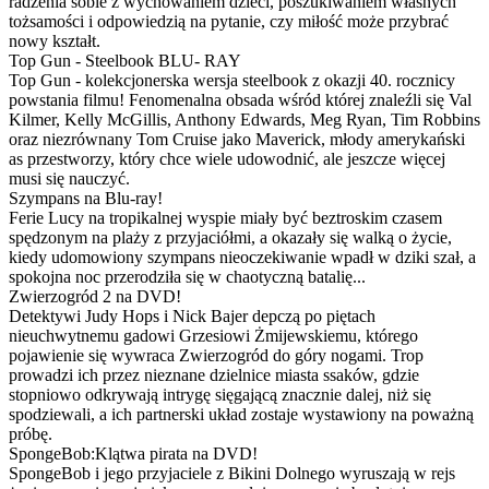
radzenia sobie z wychowaniem dzieci, poszukiwaniem własnych
tożsamości i odpowiedzią na pytanie, czy miłość może przybrać
nowy kształt.
Top Gun - Steelbook BLU- RAY
Top Gun - kolekcjonerska wersja steelbook z okazji 40. rocznicy
powstania filmu! Fenomenalna obsada wśród której znaleźli się Val
Kilmer, Kelly McGillis, Anthony Edwards, Meg Ryan, Tim Robbins
oraz niezrównany Tom Cruise jako Maverick, młody amerykański
as przestworzy, który chce wiele udowodnić, ale jeszcze więcej
musi się nauczyć.
Szympans na Blu-ray!
Ferie Lucy na tropikalnej wyspie miały być beztroskim czasem
spędzonym na plaży z przyjaciółmi, a okazały się walką o życie,
kiedy udomowiony szympans nieoczekiwanie wpadł w dziki szał, a
spokojna noc przerodziła się w chaotyczną batalię...
Zwierzogród 2 na DVD!
Detektywi Judy Hops i Nick Bajer depczą po piętach
nieuchwytnemu gadowi Grzesiowi Żmijewskiemu, którego
pojawienie się wywraca Zwierzogród do góry nogami. Trop
prowadzi ich przez nieznane dzielnice miasta ssaków, gdzie
stopniowo odkrywają intrygę sięgającą znacznie dalej, niż się
spodziewali, a ich partnerski układ zostaje wystawiony na poważną
próbę.
SpongeBob:Klątwa pirata na DVD!
SpongeBob i jego przyjaciele z Bikini Dolnego wyruszają w rejs