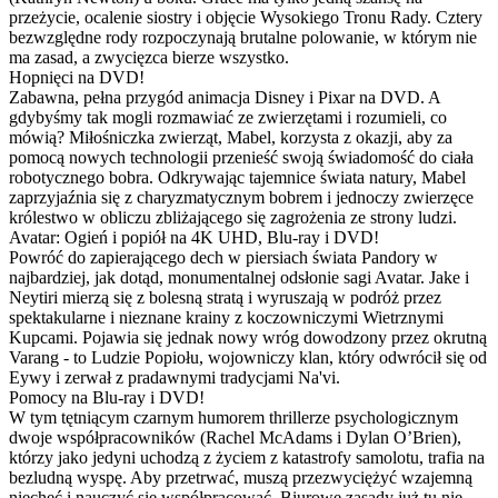
przeżycie, ocalenie siostry i objęcie Wysokiego Tronu Rady. Cztery
bezwzględne rody rozpoczynają brutalne polowanie, w którym nie
ma zasad, a zwycięzca bierze wszystko.
Hopnięci na DVD!
Zabawna, pełna przygód animacja Disney i Pixar na DVD. A
gdybyśmy tak mogli rozmawiać ze zwierzętami i rozumieli, co
mówią? Miłośniczka zwierząt, Mabel, korzysta z okazji, aby za
pomocą nowych technologii przenieść swoją świadomość do ciała
robotycznego bobra. Odkrywając tajemnice świata natury, Mabel
zaprzyjaźnia się z charyzmatycznym bobrem i jednoczy zwierzęce
królestwo w obliczu zbliżającego się zagrożenia ze strony ludzi.
Avatar: Ogień i popiół na 4K UHD, Blu-ray i DVD!
Powróć do zapierającego dech w piersiach świata Pandory w
najbardziej, jak dotąd, monumentalnej odsłonie sagi Avatar. Jake i
Neytiri mierzą się z bolesną stratą i wyruszają w podróż przez
spektakularne i nieznane krainy z koczowniczymi Wietrznymi
Kupcami. Pojawia się jednak nowy wróg dowodzony przez okrutną
Varang - to Ludzie Popiołu, wojowniczy klan, który odwrócił się od
Eywy i zerwał z pradawnymi tradycjami Na'vi.
Pomocy na Blu-ray i DVD!
W tym tętniącym czarnym humorem thrillerze psychologicznym
dwoje współpracowników (Rachel McAdams i Dylan O’Brien),
którzy jako jedyni uchodzą z życiem z katastrofy samolotu, trafia na
bezludną wyspę. Aby przetrwać, muszą przezwyciężyć wzajemną
niechęć i nauczyć się współpracować. Biurowe zasady już tu nie