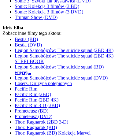
Sonic 3: Szybki jak błyskawica (DVD)
Sonic: Kolekcja 3 filmów (3 BD)
Sonic: Kolekcja 3 filmów (3 DVD)
Truman Show (DVD)
Idris Elba
Zobacz inne filmy tego aktora:
Bestia (BD)
Bestia (DVD)
Legion Samobójców: The suicide squad (2BD 4K)
Legion Samobójców: The suicide squad (2BD 4K)
STEELBOOK
Legion Samobójców: The suicide squad (BD)
więcej...
Legion Samobójców: The suicide squad (DVD)
Losers. Drużyna potępionych
Pacific Rim
Pacific Rim (2BD)
Pacific Rim (2BD 4K)
Pacific Rim 3-D (3BD)
Prometeusz (BD)
Prometeusz (DVD)
Thor: Ragnarok (2BD 3-D)
Thor: Ragnarok (BD)
Thor: Ragnarok (BD) Kolekcja Marvel