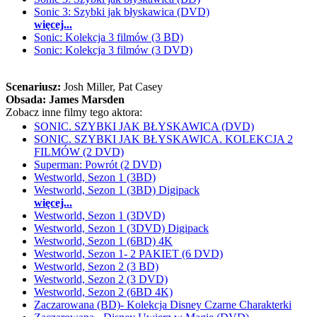
Sonic 3: Szybki jak błyskawica (DVD)
więcej...
Sonic: Kolekcja 3 filmów (3 BD)
Sonic: Kolekcja 3 filmów (3 DVD)
Scenariusz:
Josh Miller
, Pat Casey
Obsada:
James Marsden
Zobacz inne filmy tego aktora:
SONIC. SZYBKI JAK BŁYSKAWICA (DVD)
SONIC. SZYBKI JAK BŁYSKAWICA. KOLEKCJA 2
FILMÓW (2 DVD)
Superman: Powrót (2 DVD)
Westworld, Sezon 1 (3BD)
Westworld, Sezon 1 (3BD) Digipack
więcej...
Westworld, Sezon 1 (3DVD)
Westworld, Sezon 1 (3DVD) Digipack
Westworld, Sezon 1 (6BD) 4K
Westworld, Sezon 1- 2 PAKIET (6 DVD)
Westworld, Sezon 2 (3 BD)
Westworld, Sezon 2 (3 DVD)
Westworld, Sezon 2 (6BD 4K)
Zaczarowana (BD)- Kolekcja Disney Czarne Charakterki