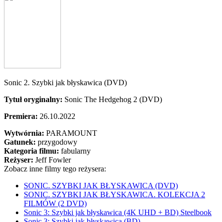
Sonic 2. Szybki jak błyskawica (DVD)
Tytuł oryginalny:
Sonic The Hedgehog 2 (DVD)
Premiera:
26.10.2022
Wytwórnia:
PARAMOUNT
Gatunek:
przygodowy
Kategoria filmu:
fabularny
Reżyser:
Jeff Fowler
Zobacz inne filmy tego reżysera:
SONIC. SZYBKI JAK BŁYSKAWICA (DVD)
SONIC. SZYBKI JAK BŁYSKAWICA. KOLEKCJA 2
FILMÓW (2 DVD)
Sonic 3: Szybki jak błyskawica (4K UHD + BD) Steelbook
Sonic 3: Szybki jak błyskawica (BD)