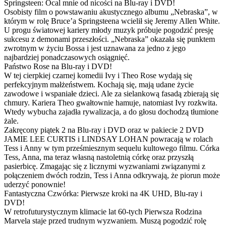
Springsteen: Ocal mnie od nicości na Blu-ray i DVD!
Osobisty film o powstawaniu akustycznego albumu „Nebraska”, w
którym w rolę Bruce’a Springsteena wcielił się Jeremy Allen White.
U progu światowej kariery młody muzyk próbuje pogodzić presję
sukcesu z demonami przeszłości. „Nebraska” okazała się punktem
zwrotnym w życiu Bossa i jest uznawana za jedno z jego
najbardziej ponadczasowych osiągnięć.
Państwo Rose na Blu-ray i DVD!
W tej cierpkiej czarnej komedii Ivy i Theo Rose wydają się
perfekcyjnym małżeństwem. Kochają się, mają udane życie
zawodowe i wspaniałe dzieci. Ale za sielankową fasadą zbierają się
chmury. Kariera Theo gwałtownie hamuje, natomiast Ivy rozkwita.
Wtedy wybucha zajadła rywalizacja, a do głosu dochodzą tłumione
żale.
Zakręcony piątek 2 na Blu-ray i DVD oraz w pakiecie 2 DVD
JAMIE LEE CURTIS i LINDSAY LOHAN powracają w rolach
Tess i Anny w tym prześmiesznym sequelu kultowego filmu. Córka
Tess, Anna, ma teraz własną nastoletnią córkę oraz przyszłą
pasierbicę. Zmagając się z licznymi wyzwaniami związanymi z
połączeniem dwóch rodzin, Tess i Anna odkrywają, że piorun może
uderzyć ponownie!
Fantastyczna Czwórka: Pierwsze kroki na 4K UHD, Blu-ray i
DVD!
W retrofuturystycznym klimacie lat 60-tych Pierwsza Rodzina
Marvela staje przed trudnym wyzwaniem. Muszą pogodzić rolę