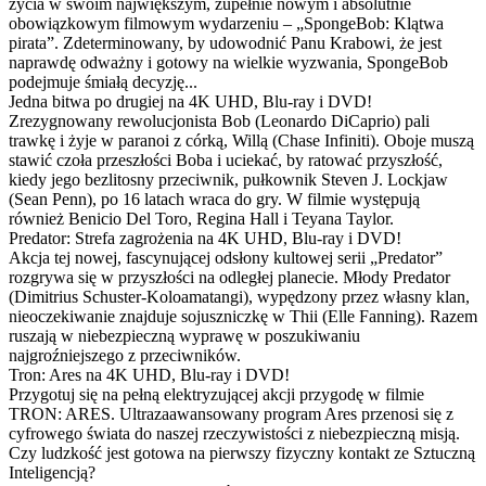
życia w swoim największym, zupełnie nowym i absolutnie
obowiązkowym filmowym wydarzeniu – „SpongeBob: Klątwa
pirata”. Zdeterminowany, by udowodnić Panu Krabowi, że jest
naprawdę odważny i gotowy na wielkie wyzwania, SpongeBob
podejmuje śmiałą decyzję...
Jedna bitwa po drugiej na 4K UHD, Blu-ray i DVD!
Zrezygnowany rewolucjonista Bob (Leonardo DiCaprio) pali
trawkę i żyje w paranoi z córką, Willą (Chase Infiniti). Oboje muszą
stawić czoła przeszłości Boba i uciekać, by ratować przyszłość,
kiedy jego bezlitosny przeciwnik, pułkownik Steven J. Lockjaw
(Sean Penn), po 16 latach wraca do gry. W filmie występują
również Benicio Del Toro, Regina Hall i Teyana Taylor.
Predator: Strefa zagrożenia na 4K UHD, Blu-ray i DVD!
Akcja tej nowej, fascynującej odsłony kultowej serii „Predator”
rozgrywa się w przyszłości na odległej planecie. Młody Predator
(Dimitrius Schuster-Koloamatangi), wypędzony przez własny klan,
nieoczekiwanie znajduje sojuszniczkę w Thii (Elle Fanning). Razem
ruszają w niebezpieczną wyprawę w poszukiwaniu
najgroźniejszego z przeciwników.
Tron: Ares na 4K UHD, Blu-ray i DVD!
Przygotuj się na pełną elektryzującej akcji przygodę w filmie
TRON: ARES. Ultrazaawansowany program Ares przenosi się z
cyfrowego świata do naszej rzeczywistości z niebezpieczną misją.
Czy ludzkość jest gotowa na pierwszy fizyczny kontakt ze Sztuczną
Inteligencją?