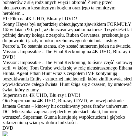
bohaterów z siłą rodzinnych więzi i obronić Ziemię przed
nienasyconym kosmicznym bogiem oraz jego tajemniczym
heroldem...
F1: Film na 4K UHD, Blu-ray i DVD!
Sonny Hayes był najbardziej obiecującym zjawiskiem FORMUŁY
1® w latach 90-tych, aż do czasu wypadku na torze. Trzydzieści lat
później dawny kolega z zespołu, Ruben Cervantes, przekonuje go
do powrotu i jazdy u boku przebojowego debiutanta Joshuy
Pearce’a. To ostatnia szansa, aby zostać numerem jeden na świecie.
Mission: Impossible - The Final Reckoning na 4K UHD, Blu-ray i
DVD!
Mission: Impossible - The Final Reckoning, to ósma część kultowej
serii, w której Tom Cruise wciela się w rolę nieustraszonego Ethana
Hunta. Agent Ethan Hunt wraz z zespołem IMF kontynuują
poszukiwania Entity - sztucznej inteligencji, która zinfiltrowała sieci
wywiadowcze całego świata. Hunt ściga się z czasem, by uratować
świat, który znamy.
Superman na 4K UHD, Blu-ray i DVD!
Oto Superman na 4K UHD, Blu-ray i DVD, w nowej odsłonie
Jamesa Gunna – kinowy hit oczekiwany przez fanów uniwersum
DC. Mieszanka zapierającej dech w piersiach akcji, humoru i
wzruszeń. Superman Gunna kieruje się współczuciem i głęboko
zakorzenioną wiarą w dobro ludzkości.
DVD