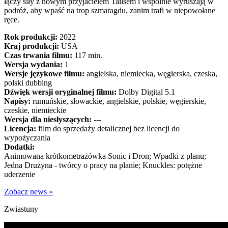
łączy siły z nowym przyjacielem Tailsem i wspólnie wyruszają w
podróż, aby wpaść na trop szmaragdu, zanim trafi w niepowołane
ręce.
Rok produkcji:
2022
Kraj produkcji:
USA
Czas trwania filmu:
117 min.
Wersja wydania:
1
Wersje językowe filmu:
angielska, niemiecka, węgierska, czeska,
polski dubbing
Dźwięk wersji oryginalnej filmu:
Dolby Digital 5.1
Napisy:
rumuńskie, słowackie, angielskie, polskie, węgierskie,
czeskie, niemieckie
Wersja dla niesłyszących:
---
Licencja:
film do sprzedaży detalicznej bez licencji do
wypożyczania
Dodatki:
Animowana krótkometrażówka Sonic i Dron; Wpadki z planu;
Jedna Drużyna - twórcy o pracy na planie; Knuckles: potężne
uderzenie
Zobacz news »
Zwiastuny