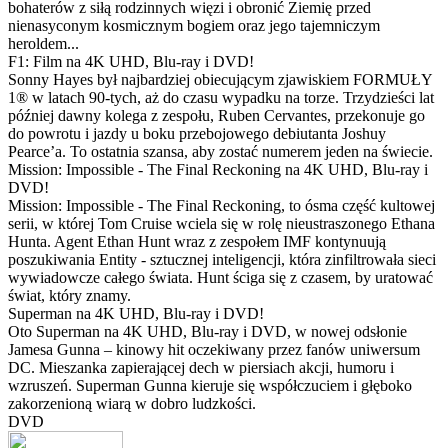
bohaterów z siłą rodzinnych więzi i obronić Ziemię przed
nienasyconym kosmicznym bogiem oraz jego tajemniczym
heroldem...
F1: Film na 4K UHD, Blu-ray i DVD!
Sonny Hayes był najbardziej obiecującym zjawiskiem FORMUŁY
1® w latach 90-tych, aż do czasu wypadku na torze. Trzydzieści lat
później dawny kolega z zespołu, Ruben Cervantes, przekonuje go
do powrotu i jazdy u boku przebojowego debiutanta Joshuy
Pearce’a. To ostatnia szansa, aby zostać numerem jeden na świecie.
Mission: Impossible - The Final Reckoning na 4K UHD, Blu-ray i
DVD!
Mission: Impossible - The Final Reckoning, to ósma część kultowej
serii, w której Tom Cruise wciela się w rolę nieustraszonego Ethana
Hunta. Agent Ethan Hunt wraz z zespołem IMF kontynuują
poszukiwania Entity - sztucznej inteligencji, która zinfiltrowała sieci
wywiadowcze całego świata. Hunt ściga się z czasem, by uratować
świat, który znamy.
Superman na 4K UHD, Blu-ray i DVD!
Oto Superman na 4K UHD, Blu-ray i DVD, w nowej odsłonie
Jamesa Gunna – kinowy hit oczekiwany przez fanów uniwersum
DC. Mieszanka zapierającej dech w piersiach akcji, humoru i
wzruszeń. Superman Gunna kieruje się współczuciem i głęboko
zakorzenioną wiarą w dobro ludzkości.
DVD