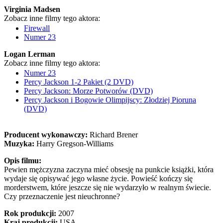
Virginia Madsen
Zobacz inne filmy tego aktora:
Firewall
Numer 23
Logan Lerman
Zobacz inne filmy tego aktora:
Numer 23
Percy Jackson 1-2 Pakiet (2 DVD)
Percy Jackson: Morze Potworów (DVD)
Percy Jackson i Bogowie Olimpijscy: Złodziej Pioruna
(DVD)
Producent wykonawczy:
Richard Brener
Muzyka:
Harry Gregson-Williams
Opis filmu:
Pewien mężczyzna zaczyna mieć obsesję na punkcie książki, która
wydaje się opisywać jego własne życie. Powieść kończy się
morderstwem, które jeszcze się nie wydarzyło w realnym świecie.
Czy przeznaczenie jest nieuchronne?
Rok produkcji:
2007
Kraj produkcji:
USA