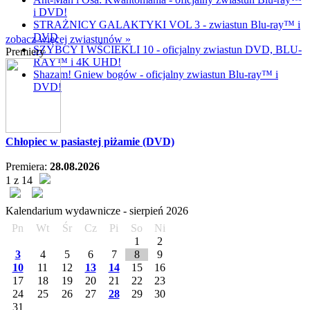
i DVD!
STRAŻNICY GALAKTYKI VOL 3 - zwiastun Blu-ray™ i
DVD
zobacz więcej zwiastunów »
SZYBCY I WŚCIEKLI 10 - oficjalny zwiastun DVD, BLU-
Premiery
RAY™ i 4K UHD!
Shazam! Gniew bogów - oficjalny zwiastun Blu-ray™ i
DVD!
Chłopiec w pasiastej piżamie (DVD)
Premiera:
28.08.2026
1 z 14
Kalendarium wydawnicze -
sierpień
2026
Pn
Wt
Śr
Cz
Pi
So
Ni
1
2
3
4
5
6
7
8
9
10
11
12
13
14
15
16
17
18
19
20
21
22
23
24
25
26
27
28
29
30
31