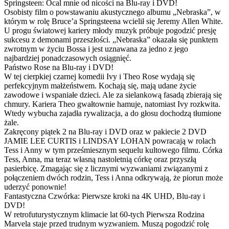
Springsteen: Ocal mnie od nicości na Blu-ray i DVD!
Osobisty film o powstawaniu akustycznego albumu „Nebraska”, w
którym w rolę Bruce’a Springsteena wcielił się Jeremy Allen White.
U progu światowej kariery młody muzyk próbuje pogodzić presję
sukcesu z demonami przeszłości. „Nebraska” okazała się punktem
zwrotnym w życiu Bossa i jest uznawana za jedno z jego
najbardziej ponadczasowych osiągnięć.
Państwo Rose na Blu-ray i DVD!
W tej cierpkiej czarnej komedii Ivy i Theo Rose wydają się
perfekcyjnym małżeństwem. Kochają się, mają udane życie
zawodowe i wspaniałe dzieci. Ale za sielankową fasadą zbierają się
chmury. Kariera Theo gwałtownie hamuje, natomiast Ivy rozkwita.
Wtedy wybucha zajadła rywalizacja, a do głosu dochodzą tłumione
żale.
Zakręcony piątek 2 na Blu-ray i DVD oraz w pakiecie 2 DVD
JAMIE LEE CURTIS i LINDSAY LOHAN powracają w rolach
Tess i Anny w tym prześmiesznym sequelu kultowego filmu. Córka
Tess, Anna, ma teraz własną nastoletnią córkę oraz przyszłą
pasierbicę. Zmagając się z licznymi wyzwaniami związanymi z
połączeniem dwóch rodzin, Tess i Anna odkrywają, że piorun może
uderzyć ponownie!
Fantastyczna Czwórka: Pierwsze kroki na 4K UHD, Blu-ray i
DVD!
W retrofuturystycznym klimacie lat 60-tych Pierwsza Rodzina
Marvela staje przed trudnym wyzwaniem. Muszą pogodzić rolę