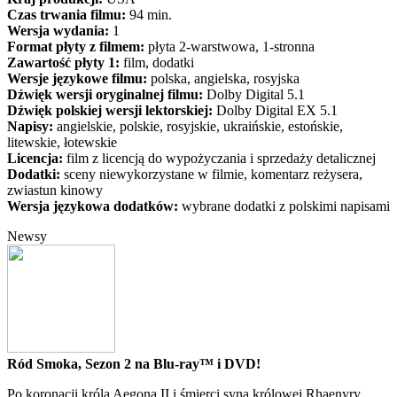
Czas trwania filmu:
94 min.
Wersja wydania:
1
Format płyty z filmem:
płyta 2-warstwowa, 1-stronna
Zawartość płyty 1:
film, dodatki
Wersje językowe filmu:
polska, angielska, rosyjska
Dźwięk wersji oryginalnej filmu:
Dolby Digital 5.1
Dźwięk polskiej wersji lektorskiej:
Dolby Digital EX 5.1
Napisy:
angielskie, polskie, rosyjskie, ukraińskie, estońskie,
litewskie, łotewskie
Licencja:
film z licencją do wypożyczania i sprzedaży detalicznej
Dodatki:
sceny niewykorzystane w filmie, komentarz reżysera,
zwiastun kinowy
Wersja językowa dodatków:
wybrane dodatki z polskimi napisami
Newsy
Ród Smoka, Sezon 2 na Blu-ray™ i DVD!
Po koronacji króla Aegona II i śmierci syna królowej Rhaenyry