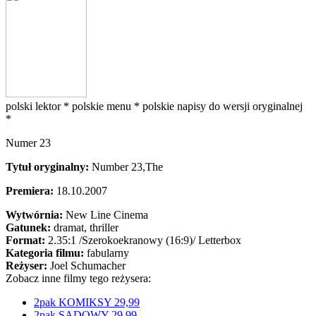
polski lektor *
polskie menu *
polskie napisy do wersji oryginalnej
*
Numer 23
Tytuł oryginalny:
Number 23,The
Premiera:
18.10.2007
Wytwórnia:
New Line Cinema
Gatunek:
dramat, thriller
Format:
2.35:1
/Szerokoekranowy (16:9)/
Letterbox
Kategoria filmu:
fabularny
Reżyser:
Joel Schumacher
Zobacz inne filmy tego reżysera:
2pak KOMIKSY 29,99
2pak SĄDOWY 29,99