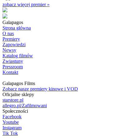
zobacz więcej premier »
Galapagos
Strona główna
O nas
Premiery
Zapowiedzi
Newsy
Katalog filmów
Zwiastuny
Pressroom
Kontakt
Galapagos Films
Zobacz nasze premiery kinowe i VOD
Oficjalne sklepy
starstore.pl
allegro.pl/Zafilmowani
Społeczności
Facebook
Youtube
Instagram
Tik Tok