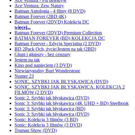
Ace Ventura - Psi detektyw
Ace Ventura: Zew Natury
Batman Antologia - 4 filmy (8 DVD)
Batman Forever (2BD 4K)
Batman Forever (2DVD) Kolekcja DC
więcej...
Batman Forever (2DVD) Premium Collection
BATMAN FOREVER (BD) KOLEKCJA DC
Batman Forever - Edycja Specjalna (2 DVD)
BD 2Pack Och, życie/Jestem na tak (2BD)
Głupi i głupszy - bez cenzury
Jestem na tak
Kino pod napięciem (3 DVD)
Niewiarygodny Burt Wonderstone
Numer 23
SONIC. SZYBKI JAK BŁYSKAWICA (DVD)
SONIC. SZYBKI JAK BŁYSKAWICA. KOLEKCJA 2
FILMÓW (2 DVD)
Sonic 2. Szybki jak błyskawica (DVD)
Sonic 3: Szybki jak błyskawica (4K UHD + BD) Steelbook
Sonic 3: Szybki jak błyskawica (BD)
Sonic 3: Szybki jak błyskawica (DVD)
Sonic: Kolekcja 3 filmów (3 BD)
Sonic: Kolekcja 3 filmów (3 DVD)
Truman Show (DVD)