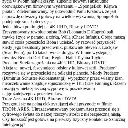
życia w swoim największym, zupełnie nowym i absolutnie
obowiązkowym filmowym wydarzeniu – „SpongeBob: Klątwa
pirata”. Zdeterminowany, by udowodnić Panu Krabowi, że jest
naprawdę odważny i gotowy na wielkie wyzwania, SpongeBob
podejmuje śmiałą decyzję...
Jedna bitwa po drugiej na 4K UHD, Blu-ray i DVD!
Zrezygnowany rewolucjonista Bob (Leonardo DiCaprio) pali
trawkę i żyje w paranoi z córką, Willą (Chase Infiniti). Oboje muszą
stawić czoła przeszłości Boba i uciekać, by ratować przyszłość,
kiedy jego bezlitosny przeciwnik, pułkownik Steven J. Lockjaw
(Sean Penn), po 16 latach wraca do gry. W filmie występują
również Benicio Del Toro, Regina Hall i Teyana Taylor.
Predator: Strefa zagrożenia na 4K UHD, Blu-ray i DVD!
Akcja tej nowej, fascynującej odsłony kultowej serii „Predator”
rozgrywa się w przyszłości na odległej planecie. Młody Predator
(Dimitrius Schuster-Koloamatangi), wypędzony przez własny klan,
nieoczekiwanie znajduje sojuszniczkę w Thii (Elle Fanning). Razem
ruszają w niebezpieczną wyprawę w poszukiwaniu
najgroźniejszego z przeciwników.
Tron: Ares na 4K UHD, Blu-ray i DVD!
Przygotuj się na pełną elektryzującej akcji przygodę w filmie
TRON: ARES. Ultrazaawansowany program Ares przenosi się z
cyfrowego świata do naszej rzeczywistości z niebezpieczną misją.
Czy ludzkość jest gotowa na pierwszy fizyczny kontakt ze Sztuczną
Inteligencją?