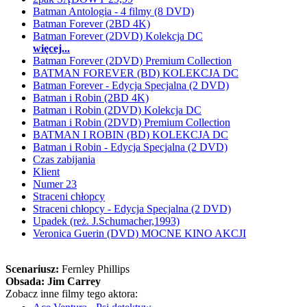
Batman Antologia - 4 filmy (8 DVD)
Batman Forever (2BD 4K)
Batman Forever (2DVD) Kolekcja DC
więcej...
Batman Forever (2DVD) Premium Collection
BATMAN FOREVER (BD) KOLEKCJA DC
Batman Forever - Edycja Specjalna (2 DVD)
Batman i Robin (2BD 4K)
Batman i Robin (2DVD) Kolekcja DC
Batman i Robin (2DVD) Premium Collection
BATMAN I ROBIN (BD) KOLEKCJA DC
Batman i Robin - Edycja Specjalna (2 DVD)
Czas zabijania
Klient
Numer 23
Straceni chłopcy
Straceni chłopcy - Edycja Specjalna (2 DVD)
Upadek (reż. J.Schumacher,1993)
Veronica Guerin (DVD) MOCNE KINO AKCJI
Scenariusz:
Fernley Phillips
Obsada:
Jim Carrey
Zobacz inne filmy tego aktora: