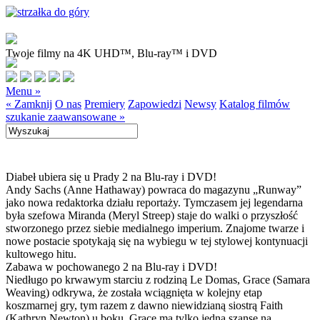
Twoje filmy na 4K UHD™, Blu-ray™ i DVD
Menu »
« Zamknij
O nas
Premiery
Zapowiedzi
Newsy
Katalog filmów
szukanie zaawansowane »
Diabeł ubiera się u Prady 2 na Blu-ray i DVD!
Andy Sachs (Anne Hathaway) powraca do magazynu „Runway”
jako nowa redaktorka działu reportaży. Tymczasem jej legendarna
była szefowa Miranda (Meryl Streep) staje do walki o przyszłość
stworzonego przez siebie medialnego imperium. Znajome twarze i
nowe postacie spotykają się na wybiegu w tej stylowej kontynuacji
kultowego hitu.
Zabawa w pochowanego 2 na Blu-ray i DVD!
Niedługo po krwawym starciu z rodziną Le Domas, Grace (Samara
Weaving) odkrywa, że została wciągnięta w kolejny etap
koszmarnej gry, tym razem z dawno niewidzianą siostrą Faith
(Kathryn Newton) u boku. Grace ma tylko jedną szansę na