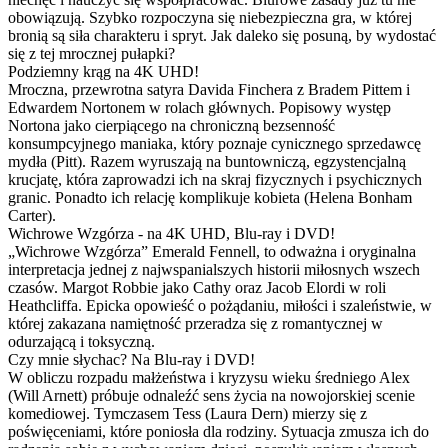
obowiązują. Szybko rozpoczyna się niebezpieczna gra, w której
bronią są siła charakteru i spryt. Jak daleko się posuną, by wydostać
się z tej mrocznej pułapki?
Podziemny krąg na 4K UHD!
Mroczna, przewrotna satyra Davida Finchera z Bradem Pittem i
Edwardem Nortonem w rolach głównych. Popisowy występ
Nortona jako cierpiącego na chroniczną bezsenność
konsumpcyjnego maniaka, który poznaje cynicznego sprzedawcę
mydła (Pitt). Razem wyruszają na buntowniczą, egzystencjalną
krucjatę, która zaprowadzi ich na skraj fizycznych i psychicznych
granic. Ponadto ich relację komplikuje kobieta (Helena Bonham
Carter).
Wichrowe Wzgórza - na 4K UHD, Blu-ray i DVD!
„Wichrowe Wzgórza” Emerald Fennell, to odważna i oryginalna
interpretacja jednej z najwspanialszych historii miłosnych wszech
czasów. Margot Robbie jako Cathy oraz Jacob Elordi w roli
Heathcliffa. Epicka opowieść o pożądaniu, miłości i szaleństwie, w
której zakazana namiętność przeradza się z romantycznej w
odurzającą i toksyczną.
Czy mnie słychac? Na Blu-ray i DVD!
W obliczu rozpadu małżeństwa i kryzysu wieku średniego Alex
(Will Arnett) próbuje odnaleźć sens życia na nowojorskiej scenie
komediowej. Tymczasem Tess (Laura Dern) mierzy się z
poświęceniami, które poniosła dla rodziny. Sytuacja zmusza ich do