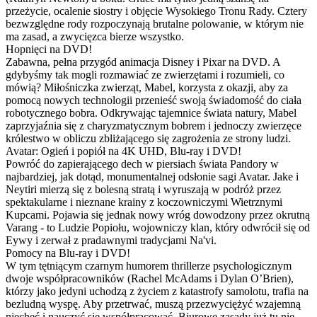
przeżycie, ocalenie siostry i objęcie Wysokiego Tronu Rady. Cztery
bezwzględne rody rozpoczynają brutalne polowanie, w którym nie
ma zasad, a zwycięzca bierze wszystko.
Hopnięci na DVD!
Zabawna, pełna przygód animacja Disney i Pixar na DVD. A
gdybyśmy tak mogli rozmawiać ze zwierzętami i rozumieli, co
mówią? Miłośniczka zwierząt, Mabel, korzysta z okazji, aby za
pomocą nowych technologii przenieść swoją świadomość do ciała
robotycznego bobra. Odkrywając tajemnice świata natury, Mabel
zaprzyjaźnia się z charyzmatycznym bobrem i jednoczy zwierzęce
królestwo w obliczu zbliżającego się zagrożenia ze strony ludzi.
Avatar: Ogień i popiół na 4K UHD, Blu-ray i DVD!
Powróć do zapierającego dech w piersiach świata Pandory w
najbardziej, jak dotąd, monumentalnej odsłonie sagi Avatar. Jake i
Neytiri mierzą się z bolesną stratą i wyruszają w podróż przez
spektakularne i nieznane krainy z koczowniczymi Wietrznymi
Kupcami. Pojawia się jednak nowy wróg dowodzony przez okrutną
Varang - to Ludzie Popiołu, wojowniczy klan, który odwrócił się od
Eywy i zerwał z pradawnymi tradycjami Na'vi.
Pomocy na Blu-ray i DVD!
W tym tętniącym czarnym humorem thrillerze psychologicznym
dwoje współpracowników (Rachel McAdams i Dylan O’Brien),
którzy jako jedyni uchodzą z życiem z katastrofy samolotu, trafia na
bezludną wyspę. Aby przetrwać, muszą przezwyciężyć wzajemną
niechęć i nauczyć się współpracować. Biurowe zasady już tu nie