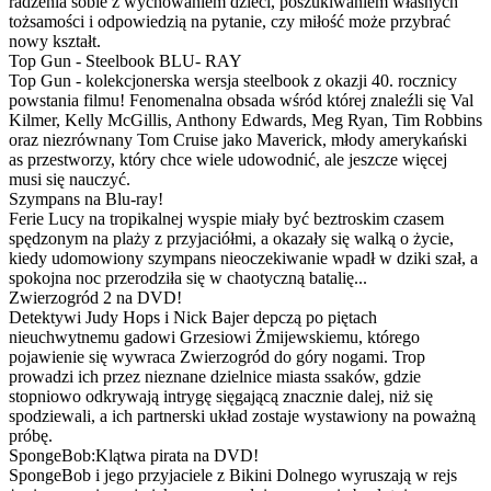
radzenia sobie z wychowaniem dzieci, poszukiwaniem własnych
tożsamości i odpowiedzią na pytanie, czy miłość może przybrać
nowy kształt.
Top Gun - Steelbook BLU- RAY
Top Gun - kolekcjonerska wersja steelbook z okazji 40. rocznicy
powstania filmu! Fenomenalna obsada wśród której znaleźli się Val
Kilmer, Kelly McGillis, Anthony Edwards, Meg Ryan, Tim Robbins
oraz niezrównany Tom Cruise jako Maverick, młody amerykański
as przestworzy, który chce wiele udowodnić, ale jeszcze więcej
musi się nauczyć.
Szympans na Blu-ray!
Ferie Lucy na tropikalnej wyspie miały być beztroskim czasem
spędzonym na plaży z przyjaciółmi, a okazały się walką o życie,
kiedy udomowiony szympans nieoczekiwanie wpadł w dziki szał, a
spokojna noc przerodziła się w chaotyczną batalię...
Zwierzogród 2 na DVD!
Detektywi Judy Hops i Nick Bajer depczą po piętach
nieuchwytnemu gadowi Grzesiowi Żmijewskiemu, którego
pojawienie się wywraca Zwierzogród do góry nogami. Trop
prowadzi ich przez nieznane dzielnice miasta ssaków, gdzie
stopniowo odkrywają intrygę sięgającą znacznie dalej, niż się
spodziewali, a ich partnerski układ zostaje wystawiony na poważną
próbę.
SpongeBob:Klątwa pirata na DVD!
SpongeBob i jego przyjaciele z Bikini Dolnego wyruszają w rejs