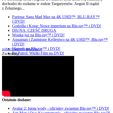
dochodzi do rozłamu w rodzie Targaryenów. Aegon II rządzi
z Żelaznego...
Furiosa: Saga Mad Max na 4K UHD™, BLU-RAY™
I DVD!
Godzilla i Kong: Nowe imperium na Blu-ray™ i DVD!
DIUNA: CZĘŚĆ DRUGA
Wonka już na Blu-ray™ i DVD!
Aquaman i Zaginione Królestwo na 4K UHD™, Blu-ray™
i DVD!
Marvels na Blu-ray™ i DVD!
zobacz więcej newsów »
Psi Patrol: Wielki Film na DVD!
Zwiastuny
Ostatnio dodane:
Avatar 2: Istota wody - oficjalny zwiastun Blu-ray™ i DVD!
Ant-Man i Osa: Kwantomania - oficjalny zwiastun Blu-ray™