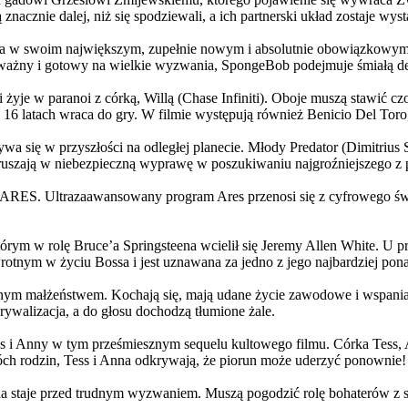
 znacznie dalej, niż się spodziewali, a ich partnerski układ zostaje w
życia w swoim największym, zupełnie nowym i absolutnie obowiązkowy
ażny i gotowy na wielkie wyzwania, SpongeBob podejmuje śmiałą dec
yje w paranoi z córką, Willą (Chase Infiniti). Oboje muszą stawić czoł
16 latach wraca do gry. W filmie występują również Benicio Del Toro,
grywa się w przyszłości na odległej planecie. Młody Predator (Dimitri
 ruszają w niebezpieczną wyprawę w poszukiwaniu najgroźniejszego z
: ARES. Ultrazaawansowany program Ares przenosi się z cyfrowego świ
rym w rolę Bruce’a Springsteena wcielił się Jeremy Allen White. U p
rotnym w życiu Bossa i jest uznawana za jedno z jego najbardziej po
jnym małżeństwem. Kochają się, mają udane życie zawodowe i wspaniałe
ywalizacja, a do głosu dochodzą tłumione żale.
 w tym prześmiesznym sequelu kultowego filmu. Córka Tess, Anna, 
h rodzin, Tess i Anna odkrywają, że piorun może uderzyć ponownie!
la staje przed trudnym wyzwaniem. Muszą pogodzić rolę bohaterów z s