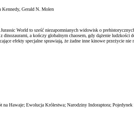
en Kennedy, Gerald N. Molen
– Jurassic World to sześć niezapomnianych widowisk o prehistoryczny
z dinozaurami, a kończy globalnym chaosem, gdy dążenie ludzkości do
jące efekty specjalne sprawiają, że żadne inne kinowe przeżycie nie m
wrót na Hawaje; Ewolucja Królestwa; Narodziny Indoraptora; Pojedynek