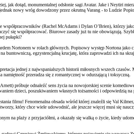
j, jak dotąd, monumentalnej odsłonie sagi Avatar. Jake i Neytiri mierzą
jednak nowy wróg dowodzony przez okrutną Varang - to Ludzie Popiołu
 współpracowników (Rachel McAdams i Dylan O’Brien), którzy jako jed
yć się współpracować. Biurowe zasady już tu nie obowiązują. Szybko 
nej pułapki?
wardem Nortonem w rolach głównych. Popisowy występ Nortona jako c
a buntowniczą, egzystencjalną krucjatę, która zaprowadzi ich na skraj
etacja jednej z najwspanialszych historii miłosnych wszech czasów. M
na namiętność przeradza się z romantycznej w odurzającą i toksyczną.
Arnett) próbuje odnaleźć sens życia na nowojorskiej scenie komediow
owaniem dzieci, poszukiwaniem własnych tożsamości i odpowiedzią na p
wstania filmu! Fenomenalna obsada wśród której znaleźli się Val Kilm
orzy, który chce wiele udowodnić, ale jeszcze więcej musi się naucz
onym na plaży z przyjaciółmi, a okazały się walką o życie, kiedy ud
 gadowi Grzesiowi Żmijewskiemu, którego pojawienie się wywraca Zw