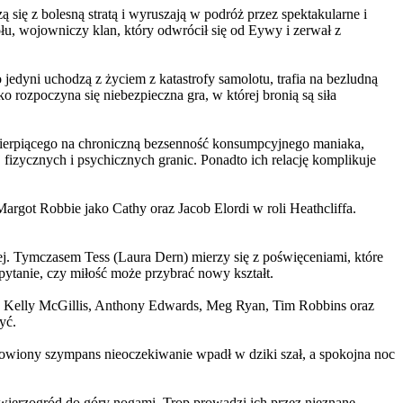
 się z bolesną stratą i wyruszają w podróż przez spektakularne i
, wojowniczy klan, który odwrócił się od Eywy i zerwał z
yni uchodzą z życiem z katastrofy samolotu, trafia na bezludną
rozpoczyna się niebezpieczna gra, w której bronią są siła
ierpiącego na chroniczną bezsenność konsumpcyjnego maniaka,
 fizycznych i psychicznych granic. Ponadto ich relację komplikuje
argot Robbie jako Cathy oraz Jacob Elordi w roli Heathcliffa.
ej. Tymczasem Tess (Laura Dern) mierzy się z poświęceniami, które
ytanie, czy miłość może przybrać nowy kształt.
er, Kelly McGillis, Anthony Edwards, Meg Ryan, Tim Robbins oraz
yć.
omowiony szympans nieoczekiwanie wpadł w dziki szał, a spokojna noc
ierzogród do góry nogami. Trop prowadzi ich przez nieznane