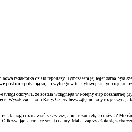
a redaktorka działu reportaży. Tymczasem jej legendarna była szefo
e postacie spotykają się na wybiegu w tej stylowej kontynuacji kulto
ving) odkrywa, że została wciągnięta w kolejny etap koszmarnej gry
 objęcie Wysokiego Tronu Rady. Cztery bezwzględne rody rozpoczynają 
 tak mogli rozmawiać ze zwierzętami i rozumieli, co mówią? Miłośni
. Odkrywając tajemnice świata natury, Mabel zaprzyjaźnia się z char