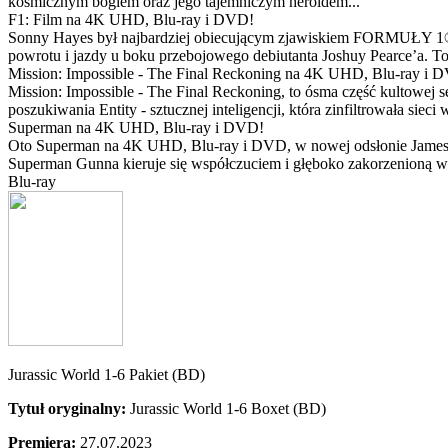
kosmicznym bogiem oraz jego tajemniczym heroldem...
F1: Film na 4K UHD, Blu-ray i DVD!
Sonny Hayes był najbardziej obiecującym zjawiskiem FORMUŁY 1® w 
powrotu i jazdy u boku przebojowego debiutanta Joshuy Pearce’a. To 
Mission: Impossible - The Final Reckoning na 4K UHD, Blu-ray i 
Mission: Impossible - The Final Reckoning, to ósma część kultowej 
poszukiwania Entity - sztucznej inteligencji, która zinfiltrowała sie
Superman na 4K UHD, Blu-ray i DVD!
Oto Superman na 4K UHD, Blu-ray i DVD, w nowej odsłonie Jamesa 
Superman Gunna kieruje się współczuciem i głęboko zakorzenioną wi
Blu-ray
Jurassic World 1-6 Pakiet (BD)
Tytuł oryginalny:
Jurassic World 1-6 Boxet (BD)
Premiera:
27.07.2023