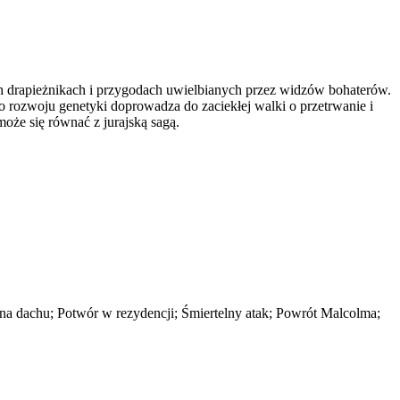
ch drapieżnikach i przygodach uwielbianych przez widzów bohaterów.
 rozwoju genetyki doprowadza do zaciekłej walki o przetrwanie i
oże się równać z jurajską sagą.
 na dachu; Potwór w rezydencji; Śmiertelny atak; Powrót Malcolma;