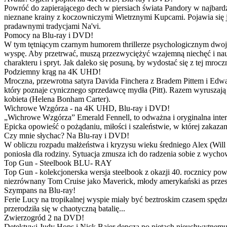
Powróć do zapierającego dech w piersiach świata Pandory w najbardzie
nieznane krainy z koczowniczymi Wietrznymi Kupcami. Pojawia się 
pradawnymi tradycjami Na'vi.
Pomocy na Blu-ray i DVD!
W tym tętniącym czarnym humorem thrillerze psychologicznym dwoje
wyspę. Aby przetrwać, muszą przezwyciężyć wzajemną niechęć i naucz
charakteru i spryt. Jak daleko się posuną, by wydostać się z tej mrocz
Podziemny krąg na 4K UHD!
Mroczna, przewrotna satyra Davida Finchera z Bradem Pittem i Ed
który poznaje cynicznego sprzedawcę mydła (Pitt). Razem wyruszają n
kobieta (Helena Bonham Carter).
Wichrowe Wzgórza - na 4K UHD, Blu-ray i DVD!
„Wichrowe Wzgórza” Emerald Fennell, to odważna i oryginalna interpr
Epicka opowieść o pożądaniu, miłości i szaleństwie, w której zakaza
Czy mnie słychac? Na Blu-ray i DVD!
W obliczu rozpadu małżeństwa i kryzysu wieku średniego Alex (Will 
poniosła dla rodziny. Sytuacja zmusza ich do radzenia sobie z wych
Top Gun - Steelbook BLU- RAY
Top Gun - kolekcjonerska wersja steelbook z okazji 40. rocznicy po
niezrównany Tom Cruise jako Maverick, młody amerykański as przestw
Szympans na Blu-ray!
Ferie Lucy na tropikalnej wyspie miały być beztroskim czasem spędz
przerodziła się w chaotyczną batalię...
Zwierzogród 2 na DVD!
Detektywi Judy Hops i Nick Bajer depczą po piętach nieuchwytnemu