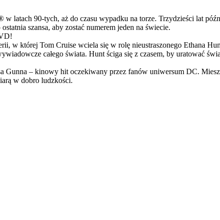
latach 90-tych, aż do czasu wypadku na torze. Trzydzieści lat późn
ostatnia szansa, aby zostać numerem jeden na świecie.
DVD!
serii, w której Tom Cruise wciela się w rolę nieustraszonego Ethana 
ci wywiadowcze całego świata. Hunt ściga się z czasem, by uratować świ
Gunna – kinowy hit oczekiwany przez fanów uniwersum DC. Mieszanka
arą w dobro ludzkości.