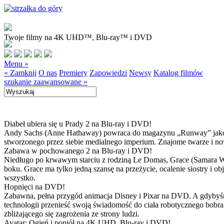
Twoje filmy na 4K UHD™, Blu-ray™ i DVD
Menu »
« Zamknij
O nas
Premiery
Zapowiedzi
Newsy
Katalog filmów
szukanie zaawansowane »
Diabeł ubiera się u Prady 2 na Blu-ray i DVD!
Andy Sachs (Anne Hathaway) powraca do magazynu „Runway” jako now
stworzonego przez siebie medialnego imperium. Znajome twarze i now
Zabawa w pochowanego 2 na Blu-ray i DVD!
Niedługo po krwawym starciu z rodziną Le Domas, Grace (Samara Wea
boku. Grace ma tylko jedną szansę na przeżycie, ocalenie siostry i
wszystko.
Hopnięci na DVD!
Zabawna, pełna przygód animacja Disney i Pixar na DVD. A gdybyśmy
technologii przenieść swoją świadomość do ciała robotycznego bobra
zbliżającego się zagrożenia ze strony ludzi.
Avatar: Ogień i popiół na 4K UHD, Blu-ray i DVD!