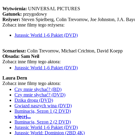
Wytwórnia:
UNIVERSAL PICTURES
Gatunek:
przygodowy
Reżyser:
Steven Spielberg, Colin Trevorrow, Joe Johnston, J.A. Bay
Zobacz inne filmy tego reżysera:
Jurassic World 1-6 Pakiet (DVD)
Scenariusz:
Colin Trevorrow
, Michael Crichton
, David Koepp
Obsada:
Sam Neil
Zobacz inne filmy tego aktora:
Jurassic World 1-6 Pakiet (DVD)
Laura Dern
Zobacz inne filmy tego aktora:
Czy mnie słychać? (BD)
Czy mnie słychać? (DVD)
Dzika droga (DVD)
Gwiazd naszych wina (DVD)
Iluminacja, Sezon 1 (2 DVD)
więcej...
Iluminacja, Sezon 2 (2 DVD)
Jurassic World 1-6 Pakiet (DVD)
Jurassic World: Dominion (2BD 4K)