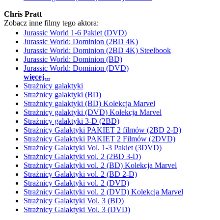
Chris Pratt
Zobacz inne filmy tego aktora:
Jurassic World 1-6 Pakiet (DVD)
Jurassic World: Dominion (2BD 4K)
Jurassic World: Dominion (2BD 4K) Steelbook
Jurassic World: Dominion (BD)
Jurassic World: Dominion (DVD)
więcej...
Strażnicy galaktyki
Strażnicy galaktyki (BD)
Strażnicy galaktyki (BD) Kolekcja Marvel
Strażnicy galaktyki (DVD) Kolekcja Marvel
Strażnicy galaktyki 3-D (2BD)
Strażnicy Galaktyki PAKIET 2 filmów (2BD 2-D)
Strażnicy Galaktyki PAKIET 2 Filmów (2DVD)
Strażnicy Galaktyki Vol. 1-3 Pakiet (3DVD)
Strażnicy Galaktyki vol. 2 (2BD 3-D)
Strażnicy Galaktyki vol. 2 (BD) Kolekcja Marvel
Strażnicy Galaktyki vol. 2 (BD 2-D)
Strażnicy Galaktyki vol. 2 (DVD)
Strażnicy Galaktyki vol. 2 (DVD) Kolekcja Marvel
Strażnicy Galaktyki Vol. 3 (BD)
Strażnicy Galaktyki Vol. 3 (DVD)