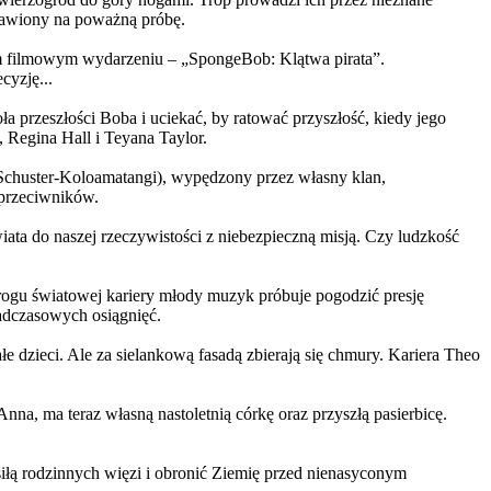
ystawiony na poważną próbę.
m filmowym wydarzeniu – „SpongeBob: Klątwa pirata”.
yzję...
a przeszłości Boba i uciekać, by ratować przyszłość, kiedy jego
 Regina Hall i Teyana Taylor.
us Schuster-Koloamatangi), wypędzony przez własny klan,
 przeciwników.
ata do naszej rzeczywistości z niebezpieczną misją. Czy ludzkość
rogu światowej kariery młody muzyk próbuje pogodzić presję
nadczasowych osiągnięć.
 dzieci. Ale za sielankową fasadą zbierają się chmury. Kariera Theo
ma teraz własną nastoletnią córkę oraz przyszłą pasierbicę.
iłą rodzinnych więzi i obronić Ziemię przed nienasyconym