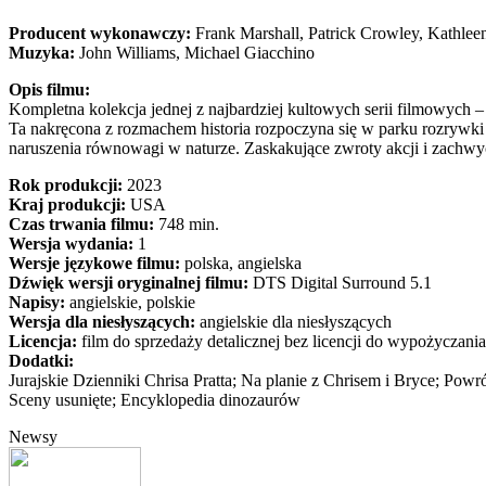
Producent wykonawczy:
Frank Marshall, Patrick Crowley, Kathle
Muzyka:
John Williams, Michael Giacchino
Opis filmu:
Kompletna kolekcja jednej z najbardziej kultowych serii filmowych 
Ta nakręcona z rozmachem historia rozpoczyna się w parku rozrywki 
naruszenia równowagi w naturze. Zaskakujące zwroty akcji i zachwyca
Rok produkcji:
2023
Kraj produkcji:
USA
Czas trwania filmu:
748 min.
Wersja wydania:
1
Wersje językowe filmu:
polska, angielska
Dźwięk wersji oryginalnej filmu:
DTS Digital Surround 5.1
Napisy:
angielskie, polskie
Wersja dla niesłyszących:
angielskie dla niesłyszących
Licencja:
film do sprzedaży detalicznej bez licencji do wypożyczania
Dodatki:
Jurajskie Dzienniki Chrisa Pratta; Na planie z Chrisem i Bryce; Po
Sceny usunięte; Encyklopedia dinozaurów
Newsy