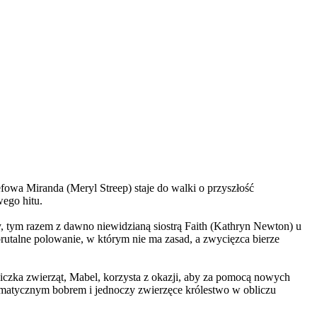
wa Miranda (Meryl Streep) staje do walki o przyszłość
wego hitu.
, tym razem z dawno niewidzianą siostrą Faith (Kathryn Newton) u
brutalne polowanie, w którym nie ma zasad, a zwycięzca bierze
czka zwierząt, Mabel, korzysta z okazji, aby za pomocą nowych
yzmatycznym bobrem i jednoczy zwierzęce królestwo w obliczu