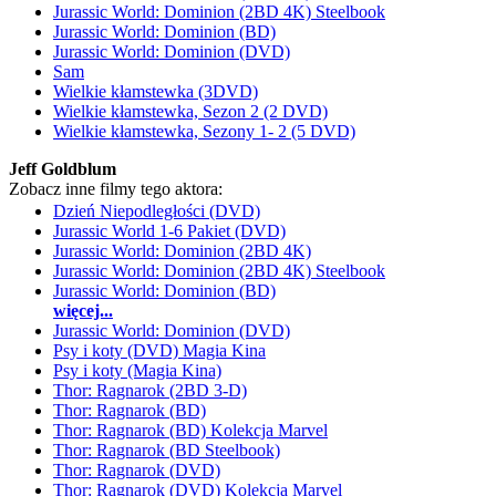
Jurassic World: Dominion (2BD 4K) Steelbook
Jurassic World: Dominion (BD)
Jurassic World: Dominion (DVD)
Sam
Wielkie kłamstewka (3DVD)
Wielkie kłamstewka, Sezon 2 (2 DVD)
Wielkie kłamstewka, Sezony 1- 2 (5 DVD)
Jeff Goldblum
Zobacz inne filmy tego aktora:
Dzień Niepodległości (DVD)
Jurassic World 1-6 Pakiet (DVD)
Jurassic World: Dominion (2BD 4K)
Jurassic World: Dominion (2BD 4K) Steelbook
Jurassic World: Dominion (BD)
więcej...
Jurassic World: Dominion (DVD)
Psy i koty (DVD) Magia Kina
Psy i koty (Magia Kina)
Thor: Ragnarok (2BD 3-D)
Thor: Ragnarok (BD)
Thor: Ragnarok (BD) Kolekcja Marvel
Thor: Ragnarok (BD Steelbook)
Thor: Ragnarok (DVD)
Thor: Ragnarok (DVD) Kolekcja Marvel