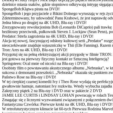
dzielnice miasta ssaków, gdzie stopniowo odkrywają intrygę sięgającą
SpongeBob:Klątwa pirata na DVD!
SpongeBob i jego przyjaciele z Bikini Dolnego wyruszają w rejs 
Zdeterminowany, by udowodnić Panu Krabowi, że jest naprawdę odw
Jedna bitwa po drugiej na 4K UHD, Blu-ray i DVD!
Zrezygnowany rewolucjonista Bob (Leonardo DiCaprio) pali trawkę i ż
bezlitosny przeciwnik, pułkownik Steven J. Lockjaw (Sean Penn), po 
Predator: Strefa zagrożenia na 4K UHD, Blu-ray i DVD!
Akcja tej nowej, fascynującej odsłony kultowej serii „Predator” roz
nieoczekiwanie znajduje sojuszniczkę w Thii (Elle Fanning). Razem
Tron: Ares na 4K UHD, Blu-ray i DVD!
Przygotuj się na pełną elektryzującej akcji przygodę w filmie TRON
jest gotowa na pierwszy fizyczny kontakt ze Sztuczną Inteligencją?
Springsteen: Ocal mnie od nicości na Blu-ray i DVD!
Osobisty film o powstawaniu akustycznego albumu „Nebraska”, w któ
sukcesu z demonami przeszłości. „Nebraska” okazała się punktem zw
Państwo Rose na Blu-ray i DVD!
W tej cierpkiej czarnej komedii Ivy i Theo Rose wydają się perfekcy
gwałtownie hamuje, natomiast Ivy rozkwita. Wtedy wybucha zajadła r
Zakręcony piątek 2 na Blu-ray i DVD oraz w pakiecie 2 DVD
JAMIE LEE CURTIS i LINDSAY LOHAN powracają w rolach Tess i Anny
Zmagając się z licznymi wyzwaniami związanymi z połączeniem dwóc
Fantastyczna Czwórka: Pierwsze kroki na 4K UHD, Blu-ray i DVD!
W retrofuturystycznym klimacie lat 60-tych Pierwsza Rodzina Marve