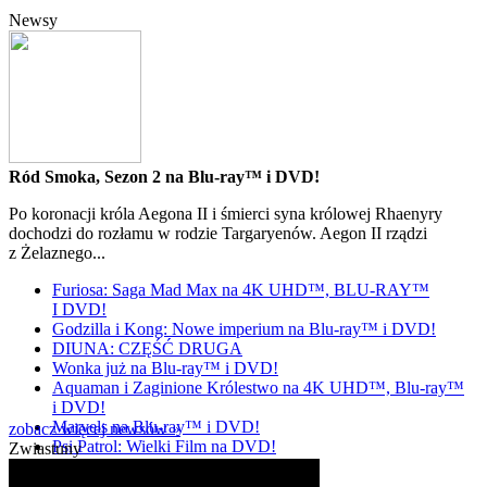
Newsy
Ród Smoka, Sezon 2 na Blu-ray™ i DVD!
Po koronacji króla Aegona II i śmierci syna królowej Rhaenyry
dochodzi do rozłamu w rodzie Targaryenów. Aegon II rządzi
z Żelaznego...
Furiosa: Saga Mad Max na 4K UHD™, BLU-RAY™
I DVD!
Godzilla i Kong: Nowe imperium na Blu-ray™ i DVD!
DIUNA: CZĘŚĆ DRUGA
Wonka już na Blu-ray™ i DVD!
Aquaman i Zaginione Królestwo na 4K UHD™, Blu-ray™
i DVD!
Marvels na Blu-ray™ i DVD!
zobacz więcej newsów »
Psi Patrol: Wielki Film na DVD!
Zwiastuny