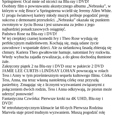
Springsteen: Ocal mnie od nicości na Blu-ray i DVD!
Osobisty film o powstawaniu akustycznego albumu „Nebraska”, w
którym w rolę Bruce’a Springsteena wcielił się Jeremy Allen White.
U progu światowej kariery młody muzyk próbuje pogodzić presję
sukcesu z demonami przeszłości. „Nebraska” okazała się punktem
zwrotnym w życiu Bossa i jest uznawana za jedno z jego
najbardziej ponadczasowych osiągnięć.
Państwo Rose na Blu-ray i DVD!
W tej cierpkiej czarnej komedii Ivy i Theo Rose wydają się
perfekcyjnym małżeństwem. Kochają się, mają udane życie
zawodowe i wspaniałe dzieci. Ale za sielankową fasadą zbierają się
chmury. Kariera Theo gwałtownie hamuje, natomiast Ivy rozkwita.
Wtedy wybucha zajadła rywalizacja, a do głosu dochodzą tłumione
żale.
Zakręcony piątek 2 na Blu-ray i DVD oraz w pakiecie 2 DVD
JAMIE LEE CURTIS i LINDSAY LOHAN powracają w rolach
Tess i Anny w tym prześmiesznym sequelu kultowego filmu. Córka
Tess, Anna, ma teraz własną nastoletnią córkę oraz przyszłą
pasierbicę. Zmagając się z licznymi wyzwaniami związanymi z
połączeniem dwóch rodzin, Tess i Anna odkrywają, że piorun może
uderzyć ponownie!
Fantastyczna Czwórka: Pierwsze kroki na 4K UHD, Blu-ray i
DVD!
W retrofuturystycznym klimacie lat 60-tych Pierwsza Rodzina
Marvela staje przed trudnym wyzwaniem. Muszą pogodzić rolę