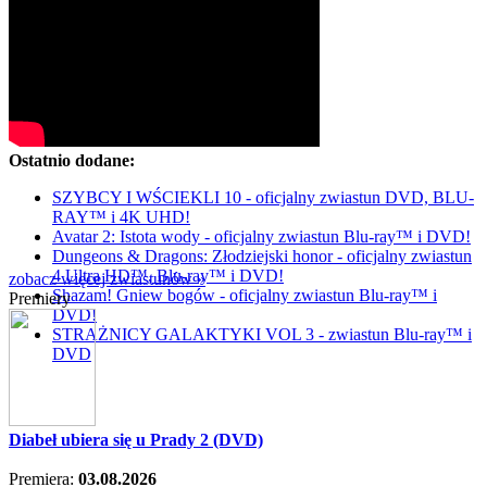
Ostatnio dodane:
SZYBCY I WŚCIEKLI 10 - oficjalny zwiastun DVD, BLU-
RAY™ i 4K UHD!
Avatar 2: Istota wody - oficjalny zwiastun Blu-ray™ i DVD!
Dungeons & Dragons: Złodziejski honor - oficjalny zwiastun
4 Ultra HD™, Blu-ray™ i DVD!
zobacz więcej zwiastunów »
Shazam! Gniew bogów - oficjalny zwiastun Blu-ray™ i
Premiery
DVD!
STRAŻNICY GALAKTYKI VOL 3 - zwiastun Blu-ray™ i
DVD
Diabeł ubiera się u Prady 2 (DVD)
Premiera:
03.08.2026