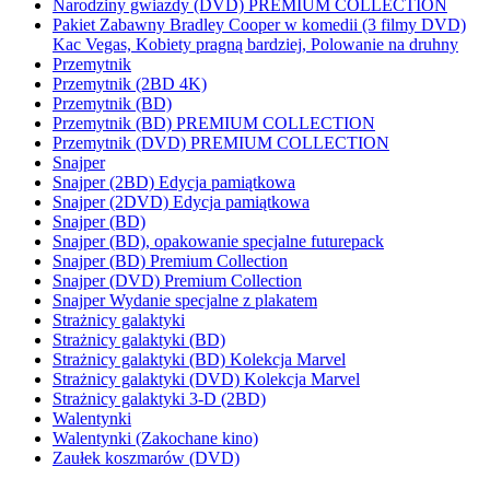
Narodziny gwiazdy (DVD) PREMIUM COLLECTION
Pakiet Zabawny Bradley Cooper w komedii (3 filmy DVD)
Kac Vegas, Kobiety pragną bardziej, Polowanie na druhny
Przemytnik
Przemytnik (2BD 4K)
Przemytnik (BD)
Przemytnik (BD) PREMIUM COLLECTION
Przemytnik (DVD) PREMIUM COLLECTION
Snajper
Snajper (2BD) Edycja pamiątkowa
Snajper (2DVD) Edycja pamiątkowa
Snajper (BD)
Snajper (BD), opakowanie specjalne futurepack
Snajper (BD) Premium Collection
Snajper (DVD) Premium Collection
Snajper Wydanie specjalne z plakatem
Strażnicy galaktyki
Strażnicy galaktyki (BD)
Strażnicy galaktyki (BD) Kolekcja Marvel
Strażnicy galaktyki (DVD) Kolekcja Marvel
Strażnicy galaktyki 3-D (2BD)
Walentynki
Walentynki (Zakochane kino)
Zaułek koszmarów (DVD)