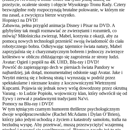
przeżycie, ocalenie siostry i objęcie Wysokiego Tronu Rady. Cztery
bezwzględne rody rozpoczynają brutalne polowanie, w którym nie
ma zasad, a zwycięzca bierze wszystko.
Hopnięci na DVD!
Zabawna, pełna przygód animacja Disney i Pixar na DVD. A
gdybyśmy tak mogli rozmawiać ze zwierzętami i rozumieli, co
mówią? Miłośniczka zwierząt, Mabel, korzysta z okazji, aby za
pomocą nowych technologii przenieść swoją świadomość do ciała
robotycznego bobra. Odkrywając tajemnice świata natury, Mabel
zaprzyjaźnia się z charyzmatycznym bobrem i jednoczy zwierzęce
królestwo w obliczu zbliżającego się zagrożenia ze strony ludzi.
Avatar: Ogień i popiół na 4K UHD, Blu-ray i DVD!
Powróć do zapierającego dech w piersiach świata Pandory w
najbardziej, jak dotąd, monumentalnej odsłonie sagi Avatar. Jake i
Neytiri mierzą się z bolesną stratą i wyruszają w podróż przez
spektakularne i nieznane krainy z koczowniczymi Wietrznymi
Kupcami. Pojawia się jednak nowy wróg dowodzony przez okrutną
Varang - to Ludzie Popiołu, wojowniczy klan, który odwrócił się od
Eywy i zerwał z pradawnymi tradycjami Na'vi.
Pomocy na Blu-ray i DVD!
W tym tętniącym czarnym humorem thrillerze psychologicznym
dwoje współpracowników (Rachel McAdams i Dylan O’Brien),
którzy jako jedyni uchodzą z życiem z katastrofy samolotu, trafia na
bezludną wyspę. Aby przetrwać, muszą przezwyciężyć wzajemną
niechęć i nauczyć się współpracować. Biurowe zasady już tu nie