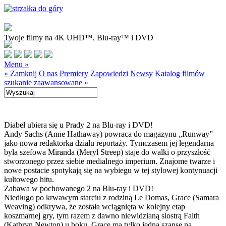
Twoje filmy na 4K UHD™, Blu-ray™ i DVD
Menu »
« Zamknij
O nas
Premiery
Zapowiedzi
Newsy
Katalog filmów
szukanie zaawansowane »
Diabeł ubiera się u Prady 2 na Blu-ray i DVD!
Andy Sachs (Anne Hathaway) powraca do magazynu „Runway”
jako nowa redaktorka działu reportaży. Tymczasem jej legendarna
była szefowa Miranda (Meryl Streep) staje do walki o przyszłość
stworzonego przez siebie medialnego imperium. Znajome twarze i
nowe postacie spotykają się na wybiegu w tej stylowej kontynuacji
kultowego hitu.
Zabawa w pochowanego 2 na Blu-ray i DVD!
Niedługo po krwawym starciu z rodziną Le Domas, Grace (Samara
Weaving) odkrywa, że została wciągnięta w kolejny etap
koszmarnej gry, tym razem z dawno niewidzianą siostrą Faith
(Kathryn Newton) u boku. Grace ma tylko jedną szansę na