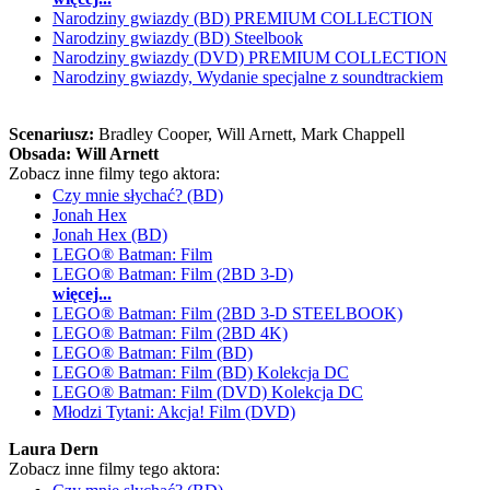
Narodziny gwiazdy (BD) PREMIUM COLLECTION
Narodziny gwiazdy (BD) Steelbook
Narodziny gwiazdy (DVD) PREMIUM COLLECTION
Narodziny gwiazdy, Wydanie specjalne z soundtrackiem
Scenariusz:
Bradley Cooper
, Will Arnett
, Mark Chappell
Obsada:
Will Arnett
Zobacz inne filmy tego aktora:
Czy mnie słychać? (BD)
Jonah Hex
Jonah Hex (BD)
LEGO® Batman: Film
LEGO® Batman: Film (2BD 3-D)
więcej...
LEGO® Batman: Film (2BD 3-D STEELBOOK)
LEGO® Batman: Film (2BD 4K)
LEGO® Batman: Film (BD)
LEGO® Batman: Film (BD) Kolekcja DC
LEGO® Batman: Film (DVD) Kolekcja DC
Młodzi Tytani: Akcja! Film (DVD)
Laura Dern
Zobacz inne filmy tego aktora: