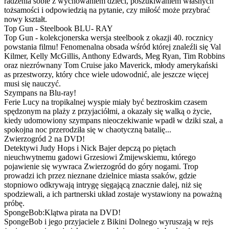
radzenia sobie z wychowaniem dzieci, poszukiwaniem własnych
tożsamości i odpowiedzią na pytanie, czy miłość może przybrać
nowy kształt.
Top Gun - Steelbook BLU- RAY
Top Gun - kolekcjonerska wersja steelbook z okazji 40. rocznicy
powstania filmu! Fenomenalna obsada wśród której znaleźli się Val
Kilmer, Kelly McGillis, Anthony Edwards, Meg Ryan, Tim Robbins
oraz niezrównany Tom Cruise jako Maverick, młody amerykański
as przestworzy, który chce wiele udowodnić, ale jeszcze więcej
musi się nauczyć.
Szympans na Blu-ray!
Ferie Lucy na tropikalnej wyspie miały być beztroskim czasem
spędzonym na plaży z przyjaciółmi, a okazały się walką o życie,
kiedy udomowiony szympans nieoczekiwanie wpadł w dziki szał, a
spokojna noc przerodziła się w chaotyczną batalię...
Zwierzogród 2 na DVD!
Detektywi Judy Hops i Nick Bajer depczą po piętach
nieuchwytnemu gadowi Grzesiowi Żmijewskiemu, którego
pojawienie się wywraca Zwierzogród do góry nogami. Trop
prowadzi ich przez nieznane dzielnice miasta ssaków, gdzie
stopniowo odkrywają intrygę sięgającą znacznie dalej, niż się
spodziewali, a ich partnerski układ zostaje wystawiony na poważną
próbę.
SpongeBob:Klątwa pirata na DVD!
SpongeBob i jego przyjaciele z Bikini Dolnego wyruszają w rejs