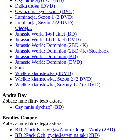
Czy mnie słychać? (BD)
Dzika droga (DVD)
Gwiazd naszych wina (DVD)
Iluminacja, Sezon 1 (2 DVD)
Iluminacja, Sezon 2 (2 DVD)
więcej...
Jurassic World 1-6 Pakiet (BD)
Jurassic World 1-6 Pakiet (DVD)
Jurassic World: Dominion (2BD 4K)
Jurassic World: Dominion (2BD 4K) Steelbook
Jurassic World: Dominion (BD)
Jurassic World: Dominion (DVD)
Sam
Wielkie kłamstewka (3DVD)
Wielkie kłamstewka, Sezon 2 (2 DVD)
Wielkie kłamstewka, Sezony 1- 2 (5 DVD)
Andra Day
Zobacz inne filmy tego aktora:
Czy mnie słychać? (BD)
Bradley Cooper
Zobacz inne filmy tego aktora:
BD 2Pack Kac Vegas/Zanim Odejdą Wody (2BD)
BD 2Pack Och, życie/Jestem na tak (2BD)