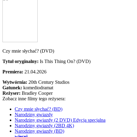
Czy mnie słychać? (DVD)
Tytuł oryginalny:
Is This Thing On? (DVD)
Premiera:
21.04.2026
Wytwórnia:
20th Century Studios
Gatunek:
komediodramat
Reżyser:
Bradley Cooper
Zobacz inne filmy tego reżysera:
Czy mnie słychać? (BD)
Narodziny gwiazdy
Narodziny gwiazdy (2 DVD) Edycja specjalna
Narodziny gwiazdy (2BD 4K)
Narodziny gwiazdy (BD)
więcej...