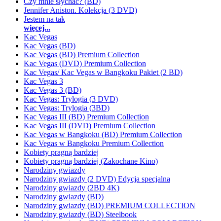
Czy mnie słychać? (BD)
Jennifer Aniston. Kolekcja (3 DVD)
Jestem na tak
więcej...
Kac Vegas
Kac Vegas (BD)
Kac Vegas (BD) Premium Collection
Kac Vegas (DVD) Premium Collection
Kac Vegas/ Kac Vegas w Bangkoku Pakiet (2 BD)
Kac Vegas 3
Kac Vegas 3 (BD)
Kac Vegas: Trylogia (3 DVD)
Kac Vegas: Trylogia (3BD)
Kac Vegas III (BD) Premium Collection
Kac Vegas III (DVD) Premium Collection
Kac Vegas w Bangkoku (BD) Premium Collection
Kac Vegas w Bangkoku Premium Collection
Kobiety pragną bardziej
Kobiety pragną bardziej (Zakochane Kino)
Narodziny gwiazdy
Narodziny gwiazdy (2 DVD) Edycja specjalna
Narodziny gwiazdy (2BD 4K)
Narodziny gwiazdy (BD)
Narodziny gwiazdy (BD) PREMIUM COLLECTION
Narodziny gwiazdy (BD) Steelbook