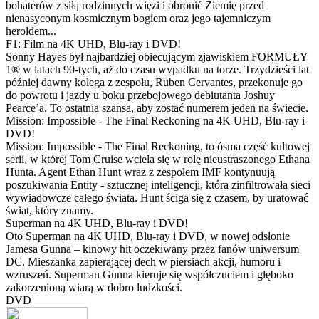
bohaterów z siłą rodzinnych więzi i obronić Ziemię przed
nienasyconym kosmicznym bogiem oraz jego tajemniczym
heroldem...
F1: Film na 4K UHD, Blu-ray i DVD!
Sonny Hayes był najbardziej obiecującym zjawiskiem FORMUŁY
1® w latach 90-tych, aż do czasu wypadku na torze. Trzydzieści lat
później dawny kolega z zespołu, Ruben Cervantes, przekonuje go
do powrotu i jazdy u boku przebojowego debiutanta Joshuy
Pearce’a. To ostatnia szansa, aby zostać numerem jeden na świecie.
Mission: Impossible - The Final Reckoning na 4K UHD, Blu-ray i
DVD!
Mission: Impossible - The Final Reckoning, to ósma część kultowej
serii, w której Tom Cruise wciela się w rolę nieustraszonego Ethana
Hunta. Agent Ethan Hunt wraz z zespołem IMF kontynuują
poszukiwania Entity - sztucznej inteligencji, która zinfiltrowała sieci
wywiadowcze całego świata. Hunt ściga się z czasem, by uratować
świat, który znamy.
Superman na 4K UHD, Blu-ray i DVD!
Oto Superman na 4K UHD, Blu-ray i DVD, w nowej odsłonie
Jamesa Gunna – kinowy hit oczekiwany przez fanów uniwersum
DC. Mieszanka zapierającej dech w piersiach akcji, humoru i
wzruszeń. Superman Gunna kieruje się współczuciem i głęboko
zakorzenioną wiarą w dobro ludzkości.
DVD