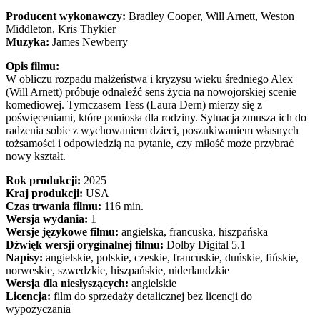
Producent wykonawczy:
Bradley Cooper, Will Arnett, Weston
Middleton, Kris Thykier
Muzyka:
James Newberry
Opis filmu:
W obliczu rozpadu małżeństwa i kryzysu wieku średniego Alex
(Will Arnett) próbuje odnaleźć sens życia na nowojorskiej scenie
komediowej. Tymczasem Tess (Laura Dern) mierzy się z
poświęceniami, które poniosła dla rodziny. Sytuacja zmusza ich do
radzenia sobie z wychowaniem dzieci, poszukiwaniem własnych
tożsamości i odpowiedzią na pytanie, czy miłość może przybrać
nowy kształt.
Rok produkcji:
2025
Kraj produkcji:
USA
Czas trwania filmu:
116 min.
Wersja wydania:
1
Wersje językowe filmu:
angielska, francuska, hiszpańska
Dźwięk wersji oryginalnej filmu:
Dolby Digital 5.1
Napisy:
angielskie, polskie, czeskie, francuskie, duńskie, fińskie,
norweskie, szwedzkie, hiszpańskie, niderlandzkie
Wersja dla niesłyszących:
angielskie
Licencja:
film do sprzedaży detalicznej bez licencji do
wypożyczania