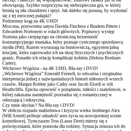
obowiązują. Szybko rozpoczyna się niebezpieczna gra, w której
bronią są siła charakteru i spryt. Jak daleko się posuną, by wydostać
się z tej mrocznej pułapki?
Podziemny krąg na 4K UHD!
Mroczna, przewrotna satyra Davida Finchera z Bradem Pittem i
Edwardem Nortonem w rolach głównych. Popisowy występ
Nortona jako cierpiącego na chroniczną bezsenność
konsumpcyjnego maniaka, który poznaje cynicznego sprzedawcę
mydła (Pitt). Razem wyruszają na buntowniczą, egzystencjalną
krucjatę, która zaprowadzi ich na skraj fizycznych i psychicznych
granic. Ponadto ich relację komplikuje kobieta (Helena Bonham
Carter).
Wichrowe Wzgórza - na 4K UHD, Blu-ray i DVD!
„Wichrowe Wzgórza” Emerald Fennell, to odważna i oryginalna
interpretacja jednej z najwspanialszych historii miłosnych wszech
czasów. Margot Robbie jako Cathy oraz Jacob Elordi w roli
Heathcliffa. Epicka opowieść o pożądaniu, miłości i szaleństwie, w
której zakazana namiętność przeradza się z romantycznej w
odurzającą i toksyczną.
Czy mnie słychac? Na Blu-ray i DVD!
W obliczu rozpadu małżeństwa i kryzysu wieku średniego Alex
(Will Arnett) próbuje odnaleźć sens życia na nowojorskiej scenie
komediowej. Tymczasem Tess (Laura Dern) mierzy się z
poświęceniami, które poniosła dla rodziny. Sytuacja zmusza ich do