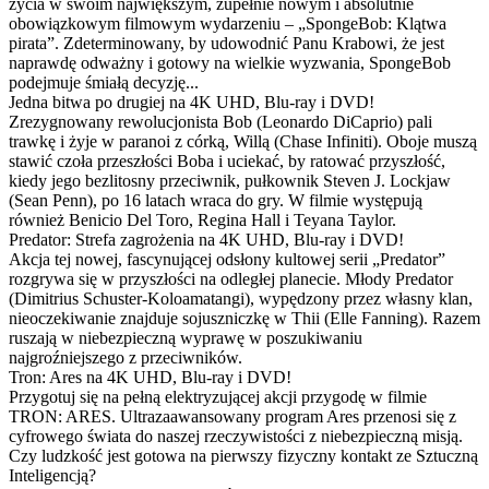
życia w swoim największym, zupełnie nowym i absolutnie
obowiązkowym filmowym wydarzeniu – „SpongeBob: Klątwa
pirata”. Zdeterminowany, by udowodnić Panu Krabowi, że jest
naprawdę odważny i gotowy na wielkie wyzwania, SpongeBob
podejmuje śmiałą decyzję...
Jedna bitwa po drugiej na 4K UHD, Blu-ray i DVD!
Zrezygnowany rewolucjonista Bob (Leonardo DiCaprio) pali
trawkę i żyje w paranoi z córką, Willą (Chase Infiniti). Oboje muszą
stawić czoła przeszłości Boba i uciekać, by ratować przyszłość,
kiedy jego bezlitosny przeciwnik, pułkownik Steven J. Lockjaw
(Sean Penn), po 16 latach wraca do gry. W filmie występują
również Benicio Del Toro, Regina Hall i Teyana Taylor.
Predator: Strefa zagrożenia na 4K UHD, Blu-ray i DVD!
Akcja tej nowej, fascynującej odsłony kultowej serii „Predator”
rozgrywa się w przyszłości na odległej planecie. Młody Predator
(Dimitrius Schuster-Koloamatangi), wypędzony przez własny klan,
nieoczekiwanie znajduje sojuszniczkę w Thii (Elle Fanning). Razem
ruszają w niebezpieczną wyprawę w poszukiwaniu
najgroźniejszego z przeciwników.
Tron: Ares na 4K UHD, Blu-ray i DVD!
Przygotuj się na pełną elektryzującej akcji przygodę w filmie
TRON: ARES. Ultrazaawansowany program Ares przenosi się z
cyfrowego świata do naszej rzeczywistości z niebezpieczną misją.
Czy ludzkość jest gotowa na pierwszy fizyczny kontakt ze Sztuczną
Inteligencją?