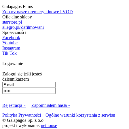
Galapagos Films
Zobacz nasze premiery kinowe i VOD
Oficjalne sklepy
starstore.pl
allegro.pl/Zafilmowani
Społeczności
Facebook
Youtube
Instagram
Tik Tok
Logowanie
Zaloguj się jeśli jesteś
dziennikarzem
Rejestracja »
Zapomniałem hasła »
Polityka Prywatności
Ogólne warunki korzystania z serwisu
© Galapagos Sp. z o.o.
projekt i wykonanie:
nethouse