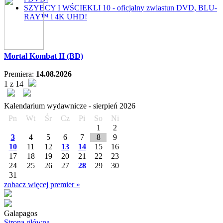
SZYBCY I WŚCIEKLI 10 - oficjalny zwiastun DVD, BLU-
RAY™ i 4K UHD!
Mortal Kombat II (BD)
Premiera:
14.08.2026
1 z 14
Kalendarium wydawnicze -
sierpień
2026
Pn
Wt
Śr
Cz
Pi
So
Ni
1
2
3
4
5
6
7
8
9
10
11
12
13
14
15
16
17
18
19
20
21
22
23
24
25
26
27
28
29
30
31
zobacz więcej premier »
Galapagos
Strona główna