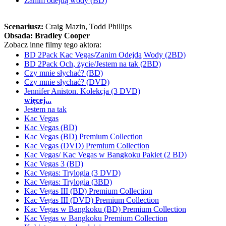
Zanim odejdą wody (BD)
Scenariusz:
Craig Mazin
, Todd Phillips
Obsada:
Bradley Cooper
Zobacz inne filmy tego aktora:
BD 2Pack Kac Vegas/Zanim Odejdą Wody (2BD)
BD 2Pack Och, życie/Jestem na tak (2BD)
Czy mnie słychać? (BD)
Czy mnie słychać? (DVD)
Jennifer Aniston. Kolekcja (3 DVD)
więcej...
Jestem na tak
Kac Vegas
Kac Vegas (BD)
Kac Vegas (BD) Premium Collection
Kac Vegas (DVD) Premium Collection
Kac Vegas/ Kac Vegas w Bangkoku Pakiet (2 BD)
Kac Vegas 3 (BD)
Kac Vegas: Trylogia (3 DVD)
Kac Vegas: Trylogia (3BD)
Kac Vegas III (BD) Premium Collection
Kac Vegas III (DVD) Premium Collection
Kac Vegas w Bangkoku (BD) Premium Collection
Kac Vegas w Bangkoku Premium Collection