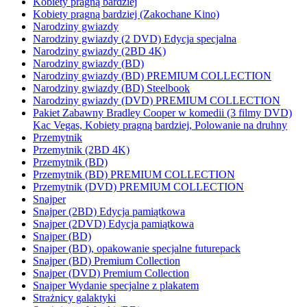
Kobiety pragną bardziej
Kobiety pragną bardziej (Zakochane Kino)
Narodziny gwiazdy
Narodziny gwiazdy (2 DVD) Edycja specjalna
Narodziny gwiazdy (2BD 4K)
Narodziny gwiazdy (BD)
Narodziny gwiazdy (BD) PREMIUM COLLECTION
Narodziny gwiazdy (BD) Steelbook
Narodziny gwiazdy (DVD) PREMIUM COLLECTION
Pakiet Zabawny Bradley Cooper w komedii (3 filmy DVD)
Kac Vegas, Kobiety pragną bardziej, Polowanie na druhny
Przemytnik
Przemytnik (2BD 4K)
Przemytnik (BD)
Przemytnik (BD) PREMIUM COLLECTION
Przemytnik (DVD) PREMIUM COLLECTION
Snajper
Snajper (2BD) Edycja pamiątkowa
Snajper (2DVD) Edycja pamiątkowa
Snajper (BD)
Snajper (BD), opakowanie specjalne futurepack
Snajper (BD) Premium Collection
Snajper (DVD) Premium Collection
Snajper Wydanie specjalne z plakatem
Strażnicy galaktyki