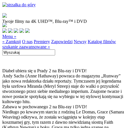
Twoje filmy na 4K UHD™, Blu-ray™ i DVD
Menu »
« Zamknij
O nas
Premiery
Zapowiedzi
Newsy
Katalog filmów
szukanie zaawansowane »
Diabeł ubiera się u Prady 2 na Blu-ray i DVD!
Andy Sachs (Anne Hathaway) powraca do magazynu „Runway”
jako nowa redaktorka działu reportaży. Tymczasem jej legendarna
była szefowa Miranda (Meryl Streep) staje do walki o przyszłość
stworzonego przez siebie medialnego imperium. Znajome twarze i
nowe postacie spotykają się na wybiegu w tej stylowej kontynuacji
kultowego hitu.
Zabawa w pochowanego 2 na Blu-ray i DVD!
Niedługo po krwawym starciu z rodziną Le Domas, Grace (Samara
Weaving) odkrywa, że została wciągnięta w kolejny etap
koszmarnej gry, tym razem z dawno niewidzianą siostrą Faith
(Kathryn Newton) u boku. Grace ma tylko jedną szansę na