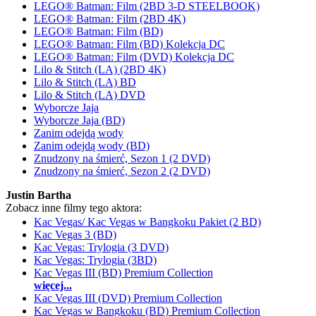
LEGO® Batman: Film (2BD 3-D STEELBOOK)
LEGO® Batman: Film (2BD 4K)
LEGO® Batman: Film (BD)
LEGO® Batman: Film (BD) Kolekcja DC
LEGO® Batman: Film (DVD) Kolekcja DC
Lilo & Stitch (LA) (2BD 4K)
Lilo & Stitch (LA) BD
Lilo & Stitch (LA) DVD
Wyborcze Jaja
Wyborcze Jaja (BD)
Zanim odejdą wody
Zanim odejdą wody (BD)
Znudzony na śmierć, Sezon 1 (2 DVD)
Znudzony na śmierć, Sezon 2 (2 DVD)
Justin Bartha
Zobacz inne filmy tego aktora:
Kac Vegas/ Kac Vegas w Bangkoku Pakiet (2 BD)
Kac Vegas 3 (BD)
Kac Vegas: Trylogia (3 DVD)
Kac Vegas: Trylogia (3BD)
Kac Vegas III (BD) Premium Collection
więcej...
Kac Vegas III (DVD) Premium Collection
Kac Vegas w Bangkoku (BD) Premium Collection