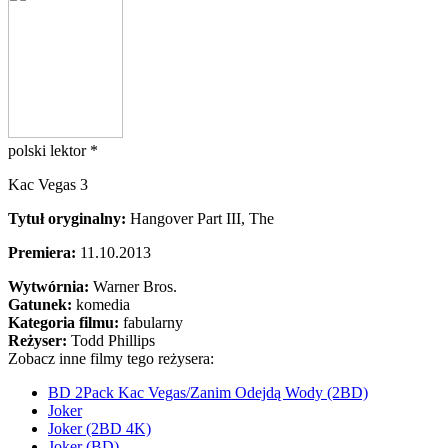
polski lektor *
Kac Vegas 3
Tytuł oryginalny:
Hangover Part III, The
Premiera:
11.10.2013
Wytwórnia:
Warner Bros.
Gatunek:
komedia
Kategoria filmu:
fabularny
Reżyser:
Todd Phillips
Zobacz inne filmy tego reżysera:
BD 2Pack Kac Vegas/Zanim Odejdą Wody (2BD)
Joker
Joker (2BD 4K)
Joker (BD)