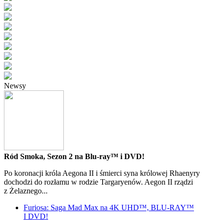
Newsy
Ród Smoka, Sezon 2 na Blu-ray™ i DVD!
Po koronacji króla Aegona II i śmierci syna królowej Rhaenyry
dochodzi do rozłamu w rodzie Targaryenów. Aegon II rządzi
z Żelaznego...
Furiosa: Saga Mad Max na 4K UHD™, BLU-RAY™
I DVD!