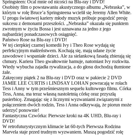
Springsteen: Ocal mnie od nicości na Blu-ray i DVD!
Osobisty film o powstawaniu akustycznego albumu „Nebraska”, w
którym w rolę Bruce’a Springsteena wcielił się Jeremy Allen White.
U progu światowej kariery młody muzyk próbuje pogodzić presję
sukcesu z demonami przeszłości. „Nebraska” okazała się punktem
zwrotnym w życiu Bossa i jest uznawana za jedno z jego
najbardziej ponadczasowych osiągnięć.
Państwo Rose na Blu-ray i DVD!
W tej cierpkiej czarnej komedii Ivy i Theo Rose wydają się
perfekcyjnym małżeństwem. Kochają się, mają udane życie
zawodowe i wspaniałe dzieci. Ale za sielankową fasadą zbierają się
chmury. Kariera Theo gwałtownie hamuje, natomiast Ivy rozkwita.
Wtedy wybucha zajadła rywalizacja, a do głosu dochodzą tłumione
żale.
Zakręcony piątek 2 na Blu-ray i DVD oraz w pakiecie 2 DVD
JAMIE LEE CURTIS i LINDSAY LOHAN powracają w rolach
Tess i Anny w tym prześmiesznym sequelu kultowego filmu. Córka
Tess, Anna, ma teraz własną nastoletnią córkę oraz przyszłą
pasierbicę. Zmagając się z licznymi wyzwaniami związanymi z
połączeniem dwóch rodzin, Tess i Anna odkrywają, że piorun może
uderzyć ponownie!
Fantastyczna Czwórka: Pierwsze kroki na 4K UHD, Blu-ray i
DVD!
W retrofuturystycznym klimacie lat 60-tych Pierwsza Rodzina
Marvela staje przed trudnym wyzwaniem. Muszą pogodzić rolę