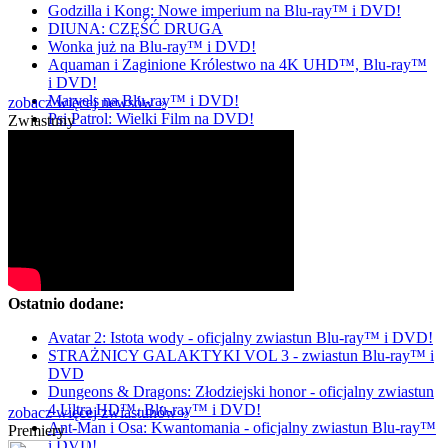
Godzilla i Kong: Nowe imperium na Blu-ray™ i DVD!
DIUNA: CZĘŚĆ DRUGA
Wonka już na Blu-ray™ i DVD!
Aquaman i Zaginione Królestwo na 4K UHD™, Blu-ray™
i DVD!
Marvels na Blu-ray™ i DVD!
zobacz więcej newsów »
Psi Patrol: Wielki Film na DVD!
Zwiastuny
Ostatnio dodane:
Avatar 2: Istota wody - oficjalny zwiastun Blu-ray™ i DVD!
STRAŻNICY GALAKTYKI VOL 3 - zwiastun Blu-ray™ i
DVD
Dungeons & Dragons: Złodziejski honor - oficjalny zwiastun
4 Ultra HD™, Blu-ray™ i DVD!
zobacz więcej zwiastunów »
Ant-Man i Osa: Kwantomania - oficjalny zwiastun Blu-ray™
Premiery
i DVD!