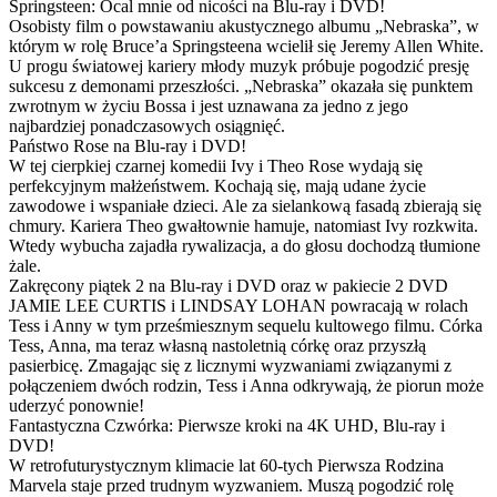
Springsteen: Ocal mnie od nicości na Blu-ray i DVD!
Osobisty film o powstawaniu akustycznego albumu „Nebraska”, w
którym w rolę Bruce’a Springsteena wcielił się Jeremy Allen White.
U progu światowej kariery młody muzyk próbuje pogodzić presję
sukcesu z demonami przeszłości. „Nebraska” okazała się punktem
zwrotnym w życiu Bossa i jest uznawana za jedno z jego
najbardziej ponadczasowych osiągnięć.
Państwo Rose na Blu-ray i DVD!
W tej cierpkiej czarnej komedii Ivy i Theo Rose wydają się
perfekcyjnym małżeństwem. Kochają się, mają udane życie
zawodowe i wspaniałe dzieci. Ale za sielankową fasadą zbierają się
chmury. Kariera Theo gwałtownie hamuje, natomiast Ivy rozkwita.
Wtedy wybucha zajadła rywalizacja, a do głosu dochodzą tłumione
żale.
Zakręcony piątek 2 na Blu-ray i DVD oraz w pakiecie 2 DVD
JAMIE LEE CURTIS i LINDSAY LOHAN powracają w rolach
Tess i Anny w tym prześmiesznym sequelu kultowego filmu. Córka
Tess, Anna, ma teraz własną nastoletnią córkę oraz przyszłą
pasierbicę. Zmagając się z licznymi wyzwaniami związanymi z
połączeniem dwóch rodzin, Tess i Anna odkrywają, że piorun może
uderzyć ponownie!
Fantastyczna Czwórka: Pierwsze kroki na 4K UHD, Blu-ray i
DVD!
W retrofuturystycznym klimacie lat 60-tych Pierwsza Rodzina
Marvela staje przed trudnym wyzwaniem. Muszą pogodzić rolę