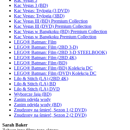
Kac Vegas 3
Kac Vegas 3 (BD)
Kac Vegas: Trylogia (3 DVD)
Kac Vegas: Trylogia (3BD)
Kac Vegas III (BD) Premium Collection
Kac Vegas III (DVD) Premium Collection
Kac Vegas w Bangkoku (BD) Premium Collection
Kac Vegas w Bangkoku Premium Collection
LEGO® Batman: Film
LEGO® Batman: Film (2BD 3-D)
LEGO® Batman: Film (2BD 3-D STEELBOOK)
LEGO® Batman: Film (2BD 4K)
LEGO® Batman: Film (BD)
LEGO® Batman: Film (BD) Kolekcja DC
LEGO® Batman: Film (DVD) Kolekcja DC
Lilo & Stitch (LA) (2BD 4K)
Lilo & Stitch (LA) BD
Lilo & Stitch (LA) DVD
Wyborcze Jaja (BD)
Zanim odejdą wody
Zanim odejdą wody (BD)
Znudzony na śmierć, Sezon 1 (2 DVD)
Znudzony na śmierć, Sezon 2 (2 DVD)
Sarah Baker