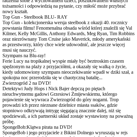
radzenia sobie z wychowaniem dzieci, poszukiwaniem własnych
tożsamości i odpowiedzią na pytanie, czy miłość może przybrać
nowy kształt.
Top Gun - Steelbook BLU- RAY
Top Gun - kolekcjonerska wersja steelbook z okazji 40. rocznicy
powstania filmu! Fenomenalna obsada wśród której znaleźli się Val
Kilmer, Kelly McGillis, Anthony Edwards, Meg Ryan, Tim Robbins
oraz niezrównany Tom Cruise jako Maverick, młody amerykański
as przestworzy, który chce wiele udowodnić, ale jeszcze więcej
musi się nauczyć.
Szympans na Blu-ray!
Ferie Lucy na tropikalnej wyspie miały być beztroskim czasem
spędzonym na plaży z przyjaciółmi, a okazały się walką o życie,
kiedy udomowiony szympans nieoczekiwanie wpadł w dziki szał, a
spokojna noc przerodziła się w chaotyczną batalię...
Zwierzogród 2 na DVD!
Detektywi Judy Hops i Nick Bajer depczą po piętach
nieuchwytnemu gadowi Grzesiowi Żmijewskiemu, którego
pojawienie się wywraca Zwierzogród do góry nogami. Trop
prowadzi ich przez nieznane dzielnice miasta ssaków, gdzie
stopniowo odkrywają intrygę sięgającą znacznie dalej, niż się
spodziewali, a ich partnerski układ zostaje wystawiony na poważną
próbę.
SpongeBob:Klątwa pirata na DVD!
SpongeBob i jego przyjaciele z Bikini Dolnego wyruszają w rejs