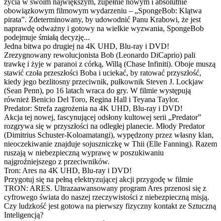
życia w swoim największym, zupełnie nowym i absolutnie
obowiązkowym filmowym wydarzeniu – „SpongeBob: Klątwa
pirata”. Zdeterminowany, by udowodnić Panu Krabowi, że jest
naprawdę odważny i gotowy na wielkie wyzwania, SpongeBob
podejmuje śmiałą decyzję...
Jedna bitwa po drugiej na 4K UHD, Blu-ray i DVD!
Zrezygnowany rewolucjonista Bob (Leonardo DiCaprio) pali
trawkę i żyje w paranoi z córką, Willą (Chase Infiniti). Oboje muszą
stawić czoła przeszłości Boba i uciekać, by ratować przyszłość,
kiedy jego bezlitosny przeciwnik, pułkownik Steven J. Lockjaw
(Sean Penn), po 16 latach wraca do gry. W filmie występują
również Benicio Del Toro, Regina Hall i Teyana Taylor.
Predator: Strefa zagrożenia na 4K UHD, Blu-ray i DVD!
Akcja tej nowej, fascynującej odsłony kultowej serii „Predator”
rozgrywa się w przyszłości na odległej planecie. Młody Predator
(Dimitrius Schuster-Koloamatangi), wypędzony przez własny klan,
nieoczekiwanie znajduje sojuszniczkę w Thii (Elle Fanning). Razem
ruszają w niebezpieczną wyprawę w poszukiwaniu
najgroźniejszego z przeciwników.
Tron: Ares na 4K UHD, Blu-ray i DVD!
Przygotuj się na pełną elektryzującej akcji przygodę w filmie
TRON: ARES. Ultrazaawansowany program Ares przenosi się z
cyfrowego świata do naszej rzeczywistości z niebezpieczną misją.
Czy ludzkość jest gotowa na pierwszy fizyczny kontakt ze Sztuczną
Inteligencją?