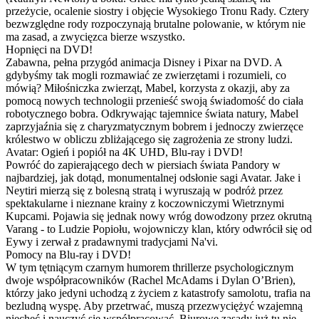
przeżycie, ocalenie siostry i objęcie Wysokiego Tronu Rady. Cztery
bezwzględne rody rozpoczynają brutalne polowanie, w którym nie
ma zasad, a zwycięzca bierze wszystko.
Hopnięci na DVD!
Zabawna, pełna przygód animacja Disney i Pixar na DVD. A
gdybyśmy tak mogli rozmawiać ze zwierzętami i rozumieli, co
mówią? Miłośniczka zwierząt, Mabel, korzysta z okazji, aby za
pomocą nowych technologii przenieść swoją świadomość do ciała
robotycznego bobra. Odkrywając tajemnice świata natury, Mabel
zaprzyjaźnia się z charyzmatycznym bobrem i jednoczy zwierzęce
królestwo w obliczu zbliżającego się zagrożenia ze strony ludzi.
Avatar: Ogień i popiół na 4K UHD, Blu-ray i DVD!
Powróć do zapierającego dech w piersiach świata Pandory w
najbardziej, jak dotąd, monumentalnej odsłonie sagi Avatar. Jake i
Neytiri mierzą się z bolesną stratą i wyruszają w podróż przez
spektakularne i nieznane krainy z koczowniczymi Wietrznymi
Kupcami. Pojawia się jednak nowy wróg dowodzony przez okrutną
Varang - to Ludzie Popiołu, wojowniczy klan, który odwrócił się od
Eywy i zerwał z pradawnymi tradycjami Na'vi.
Pomocy na Blu-ray i DVD!
W tym tętniącym czarnym humorem thrillerze psychologicznym
dwoje współpracowników (Rachel McAdams i Dylan O’Brien),
którzy jako jedyni uchodzą z życiem z katastrofy samolotu, trafia na
bezludną wyspę. Aby przetrwać, muszą przezwyciężyć wzajemną
niechęć i nauczyć się współpracować. Biurowe zasady już tu nie