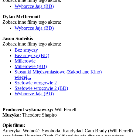
Zobacz inne filmy tego aktora:
Wyborcze Jaja (BD)
Dylan McDermott
Zobacz inne filmy tego aktora:
Wyborcze Jaja (BD)
Jason Sudeikis
Zobacz inne filmy tego aktora:
Bez smyczy
Bez smyczy (BD)
Millerowie
Millerowie (BD)
Stosunki Międzymiastowe (Zakochane Kino)
więcej...
Szefowie wrogowie 2
Szefowie wrogowie 2 (BD)
Wyborcze Jaja (BD)
Producent wykonawczy:
Will Ferrell
Muzyka:
Theodore Shapiro
Opis filmu:
Ameryka. Wolność. Swoboda. Kandydaci Cam Brady (Will Ferrell)