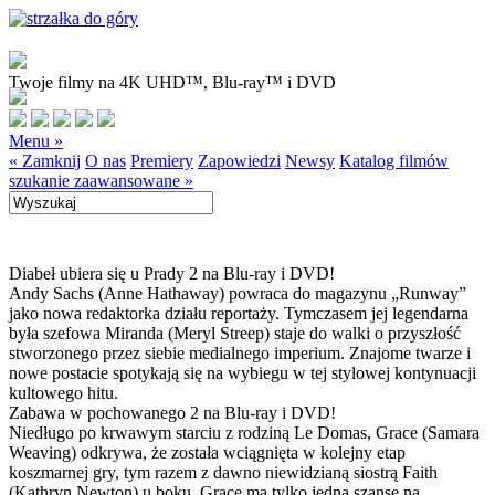
Twoje filmy na 4K UHD™, Blu-ray™ i DVD
Menu »
« Zamknij
O nas
Premiery
Zapowiedzi
Newsy
Katalog filmów
szukanie zaawansowane »
Diabeł ubiera się u Prady 2 na Blu-ray i DVD!
Andy Sachs (Anne Hathaway) powraca do magazynu „Runway”
jako nowa redaktorka działu reportaży. Tymczasem jej legendarna
była szefowa Miranda (Meryl Streep) staje do walki o przyszłość
stworzonego przez siebie medialnego imperium. Znajome twarze i
nowe postacie spotykają się na wybiegu w tej stylowej kontynuacji
kultowego hitu.
Zabawa w pochowanego 2 na Blu-ray i DVD!
Niedługo po krwawym starciu z rodziną Le Domas, Grace (Samara
Weaving) odkrywa, że została wciągnięta w kolejny etap
koszmarnej gry, tym razem z dawno niewidzianą siostrą Faith
(Kathryn Newton) u boku. Grace ma tylko jedną szansę na