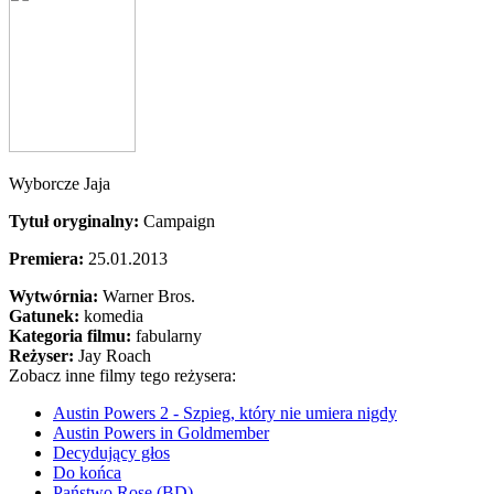
Wyborcze Jaja
Tytuł oryginalny:
Campaign
Premiera:
25.01.2013
Wytwórnia:
Warner Bros.
Gatunek:
komedia
Kategoria filmu:
fabularny
Reżyser:
Jay Roach
Zobacz inne filmy tego reżysera:
Austin Powers 2 - Szpieg, który nie umiera nigdy
Austin Powers in Goldmember
Decydujący głos
Do końca
Państwo Rose (BD)