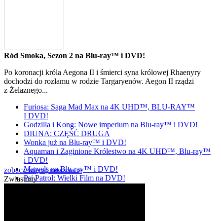
Ród Smoka, Sezon 2 na Blu-ray™ i DVD!
Po koronacji króla Aegona II i śmierci syna królowej Rhaenyry
dochodzi do rozłamu w rodzie Targaryenów. Aegon II rządzi
z Żelaznego...
Furiosa: Saga Mad Max na 4K UHD™, BLU-RAY™
I DVD!
Godzilla i Kong: Nowe imperium na Blu-ray™ i DVD!
DIUNA: CZĘŚĆ DRUGA
Wonka już na Blu-ray™ i DVD!
Aquaman i Zaginione Królestwo na 4K UHD™, Blu-ray™
i DVD!
Marvels na Blu-ray™ i DVD!
zobacz więcej newsów »
Psi Patrol: Wielki Film na DVD!
Zwiastuny