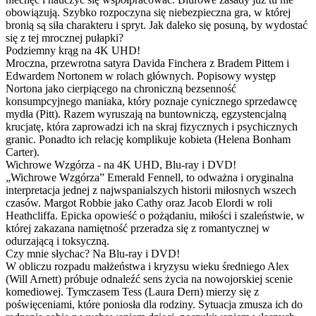
obowiązują. Szybko rozpoczyna się niebezpieczna gra, w której
bronią są siła charakteru i spryt. Jak daleko się posuną, by wydostać
się z tej mrocznej pułapki?
Podziemny krąg na 4K UHD!
Mroczna, przewrotna satyra Davida Finchera z Bradem Pittem i
Edwardem Nortonem w rolach głównych. Popisowy występ
Nortona jako cierpiącego na chroniczną bezsenność
konsumpcyjnego maniaka, który poznaje cynicznego sprzedawcę
mydła (Pitt). Razem wyruszają na buntowniczą, egzystencjalną
krucjatę, która zaprowadzi ich na skraj fizycznych i psychicznych
granic. Ponadto ich relację komplikuje kobieta (Helena Bonham
Carter).
Wichrowe Wzgórza - na 4K UHD, Blu-ray i DVD!
„Wichrowe Wzgórza” Emerald Fennell, to odważna i oryginalna
interpretacja jednej z najwspanialszych historii miłosnych wszech
czasów. Margot Robbie jako Cathy oraz Jacob Elordi w roli
Heathcliffa. Epicka opowieść o pożądaniu, miłości i szaleństwie, w
której zakazana namiętność przeradza się z romantycznej w
odurzającą i toksyczną.
Czy mnie słychac? Na Blu-ray i DVD!
W obliczu rozpadu małżeństwa i kryzysu wieku średniego Alex
(Will Arnett) próbuje odnaleźć sens życia na nowojorskiej scenie
komediowej. Tymczasem Tess (Laura Dern) mierzy się z
poświęceniami, które poniosła dla rodziny. Sytuacja zmusza ich do