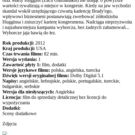
oraz Marty Huggins (Zach Galifianakis) nie dbając o powyższe
wartości rywalizują o miejsce w kongresie. Kiedy na jaw wychodzi
skandal wokół urzędującego czwartą kadencję Brady'ego,
wpływowi biznesmeni postanawiają zwerbować żółtodzioba
Hugginsa i zniszczyć karierę kongresmena. Nadciąga nieprzyzwoita
i najzabawniejsza kampania wyborcza, bez żadnych zahamowań...
Wyborcze jaja bawią do łez.
Rok produkcji:
2012
Kraj produkcji:
USA
Czas trwania filmu:
82 min.
Wersja wydania:
1
Zawartość płyty 1:
film, dodatki
Wersje językowe filmu:
polska, angielska, turecka
Dźwięk wersji oryginalnej filmu:
Dolby Digital 5.1
Napisy:
angielskie, hebrajskie, polskie, portugalskie, tureckie,
bułgarskie, serbskie
Wersja dla niesłyszących:
Angielska
Licencja:
film do sprzedaży detalicznej bez licencji do
wypożyczania
Dodatki:
Sceny dodatkowe
Zdjęcia