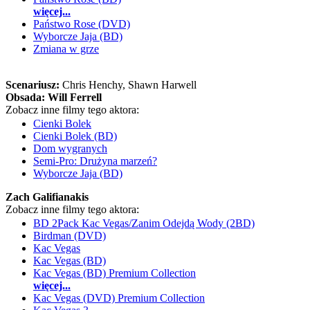
więcej...
Państwo Rose (DVD)
Wyborcze Jaja (BD)
Zmiana w grze
Scenariusz:
Chris Henchy
, Shawn Harwell
Obsada:
Will Ferrell
Zobacz inne filmy tego aktora:
Cienki Bolek
Cienki Bolek (BD)
Dom wygranych
Semi-Pro: Drużyna marzeń?
Wyborcze Jaja (BD)
Zach Galifianakis
Zobacz inne filmy tego aktora:
BD 2Pack Kac Vegas/Zanim Odejdą Wody (2BD)
Birdman (DVD)
Kac Vegas
Kac Vegas (BD)
Kac Vegas (BD) Premium Collection
więcej...
Kac Vegas (DVD) Premium Collection