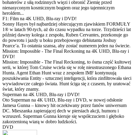
bohaterów z siłą rodzinnych więzi i obronić Ziemię przed
nienasyconym kosmicznym bogiem oraz jego tajemniczym
heroldem...
F1: Film na 4K UHD, Blu-ray i DVD!
Sonny Hayes był najbardziej obiecującym zjawiskiem FORMUŁY
1® w latach 90-tych, aż do czasu wypadku na torze. Trzydzieści lat
później dawny kolega z zespołu, Ruben Cervantes, przekonuje go
do powrotu i jazdy u boku przebojowego debiutanta Joshuy
Pearce’a. To ostatnia szansa, aby zostać numerem jeden na świecie.
Mission: Impossible - The Final Reckoning na 4K UHD, Blu-ray i
DVD!
Mission: Impossible - The Final Reckoning, to ósma część kultowej
serii, w której Tom Cruise wciela się w rolę nieustraszonego Ethana
Hunta. Agent Ethan Hunt wraz z zespołem IMF kontynuują
poszukiwania Entity - sztucznej inteligencji, która zinfiltrowała sieci
wywiadowcze całego świata. Hunt ściga się z czasem, by uratować
świat, który znamy.
Superman na 4K UHD, Blu-ray i DVD!
Oto Superman na 4K UHD, Blu-ray i DVD, w nowej odsłonie
Jamesa Gunna – kinowy hit oczekiwany przez fanów uniwersum
DC. Mieszanka zapierającej dech w piersiach akcji, humoru i
wzruszeń. Superman Gunna kieruje się współczuciem i głęboko
zakorzenioną wiarą w dobro ludzkości.
DVD