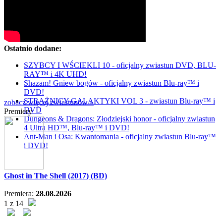
Ostatnio dodane:
SZYBCY I WŚCIEKLI 10 - oficjalny zwiastun DVD, BLU-
RAY™ i 4K UHD!
Shazam! Gniew bogów - oficjalny zwiastun Blu-ray™ i
DVD!
STRAŻNICY GALAKTYKI VOL 3 - zwiastun Blu-ray™ i
zobacz więcej zwiastunów »
DVD
Premiery
Dungeons & Dragons: Złodziejski honor - oficjalny zwiastun
4 Ultra HD™, Blu-ray™ i DVD!
Ant-Man i Osa: Kwantomania - oficjalny zwiastun Blu-ray™
i DVD!
Ghost in The Shell (2017) (BD)
Premiera:
28.08.2026
1 z 14