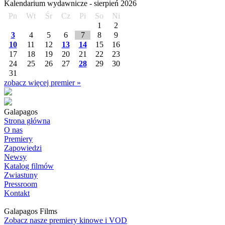
Kalendarium wydawnicze -
sierpień
2026
Pn
Wt
Śr
Cz
Pi
So
Ni
1
2
3
4
5
6
7
8
9
10
11
12
13
14
15
16
17
18
19
20
21
22
23
24
25
26
27
28
29
30
31
zobacz więcej premier »
Galapagos
Strona główna
O nas
Premiery
Zapowiedzi
Newsy
Katalog filmów
Zwiastuny
Pressroom
Kontakt
Galapagos Films
Zobacz nasze premiery kinowe i VOD