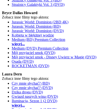
Strażnicy Galaktyki Vol. 3 (BD)
Strażnicy Galaktyki Vol. 3 (DVD)
Bryce Dallas Howard
Zobacz inne filmy tego aktora:
Jurassic World: Dominion (2BD 4K)
Jurassic World: Dominion (BD)
Jurassic World: Dominion (DVD)
Kobieta w błękitnej wodzie
Medium (BD) Premium Collection
więcej...
Medium (DVD) Premium Collection
Mój przyjaciel smok (DVD)
Mój przyjaciel smok - Disney Uwierz w Magię (DVD)
Osada (DVD)
ROCKETMAN (DVD)
Laura Dern
Zobacz inne filmy tego aktora:
Czy mnie słychać? (BD)
Czy mnie słychać? (DVD)
Dzika droga (DVD)
Gwiazd naszych wina (DVD)
Iluminacja, Sezon 1 (2 DVD)
więcej...