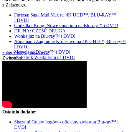
z Żelaznego...
Furiosa: Saga Mad Max na 4K UHD™, BLU-RAY™
I DVD!
Godzilla i Kong: Nowe imperium na Blu-ray™ i DVD!
DIUNA: CZĘŚĆ DRUGA
Wonka już na Blu-ray™ i DVD!
Aquaman i Zaginione Królestwo na 4K UHD™, Blu-ray™
i DVD!
Marvels na Blu-ray™ i DVD!
zobacz więcej newsów »
Psi Patrol: Wielki Film na DVD!
Zwiastuny
Ostatnio dodane:
Shazam! Gniew bogów - oficjalny zwiastun Blu-ray™ i
DVD!