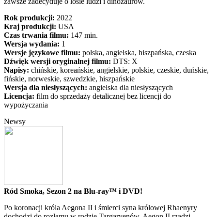
zawsze zadecyduje o losie ludzi i dinozaurów.
Rok produkcji:
2022
Kraj produkcji:
USA
Czas trwania filmu:
147 min.
Wersja wydania:
1
Wersje językowe filmu:
polska, angielska, hiszpańska, czeska
Dźwięk wersji oryginalnej filmu:
DTS: X
Napisy:
chińskie, koreańskie, angielskie, polskie, czeskie, duńskie,
fińskie, norweskie, szwedzkie, hiszpańskie
Wersja dla niesłyszących:
angielska dla niesłyszących
Licencja:
film do sprzedaży detalicznej bez licencji do
wypożyczania
Newsy
Ród Smoka, Sezon 2 na Blu-ray™ i DVD!
Po koronacji króla Aegona II i śmierci syna królowej Rhaenyry
dochodzi do rozłamu w rodzie Targaryenów. Aegon II rządzi