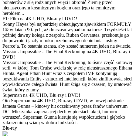
bohaterów z siłą rodzinnych więzi i obronić Ziemię przed
nienasyconym kosmicznym bogiem oraz jego tajemniczym
heroldem...
F1: Film na 4K UHD, Blu-ray i DVD!
Sonny Hayes był najbardziej obiecującym zjawiskiem FORMUŁY
1® w latach 90-tych, aż do czasu wypadku na torze. Trzydzieści lat
później dawny kolega z zespołu, Ruben Cervantes, przekonuje go
do powrotu i jazdy u boku przebojowego debiutanta Joshuy
Pearce’a. To ostatnia szansa, aby zostać numerem jeden na świecie.
Mission: Impossible - The Final Reckoning na 4K UHD, Blu-ray i
DVD!
Mission: Impossible - The Final Reckoning, to ósma część kultowej
serii, w której Tom Cruise wciela się w rolę nieustraszonego Ethana
Hunta. Agent Ethan Hunt wraz z zespołem IMF kontynuują
poszukiwania Entity - sztucznej inteligencji, która zinfiltrowała sieci
wywiadowcze całego świata. Hunt ściga się z czasem, by uratować
świat, który znamy.
Superman na 4K UHD, Blu-ray i DVD!
Oto Superman na 4K UHD, Blu-ray i DVD, w nowej odsłonie
Jamesa Gunna – kinowy hit oczekiwany przez fanów uniwersum
DC. Mieszanka zapierającej dech w piersiach akcji, humoru i
wzruszeń. Superman Gunna kieruje się współczuciem i głęboko
zakorzenioną wiarą w dobro ludzkości.
Blu-ray