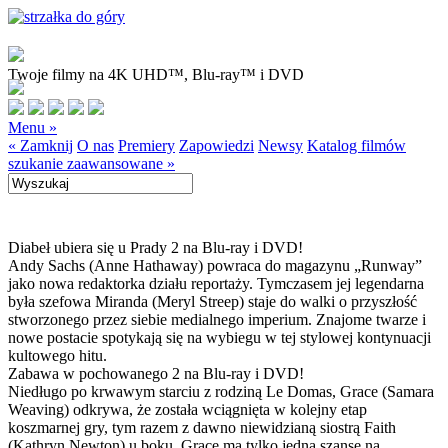
Twoje filmy na 4K UHD™, Blu-ray™ i DVD
Menu »
« Zamknij
O nas
Premiery
Zapowiedzi
Newsy
Katalog filmów
szukanie zaawansowane »
Diabeł ubiera się u Prady 2 na Blu-ray i DVD!
Andy Sachs (Anne Hathaway) powraca do magazynu „Runway”
jako nowa redaktorka działu reportaży. Tymczasem jej legendarna
była szefowa Miranda (Meryl Streep) staje do walki o przyszłość
stworzonego przez siebie medialnego imperium. Znajome twarze i
nowe postacie spotykają się na wybiegu w tej stylowej kontynuacji
kultowego hitu.
Zabawa w pochowanego 2 na Blu-ray i DVD!
Niedługo po krwawym starciu z rodziną Le Domas, Grace (Samara
Weaving) odkrywa, że została wciągnięta w kolejny etap
koszmarnej gry, tym razem z dawno niewidzianą siostrą Faith
(Kathryn Newton) u boku. Grace ma tylko jedną szansę na