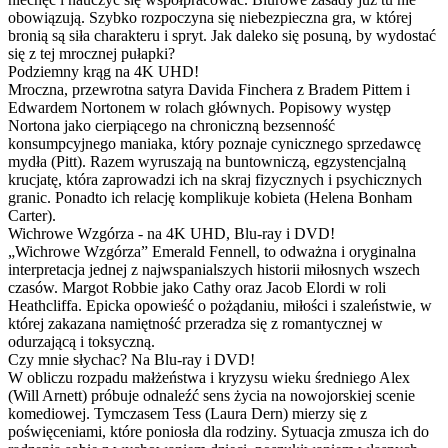
obowiązują. Szybko rozpoczyna się niebezpieczna gra, w której
bronią są siła charakteru i spryt. Jak daleko się posuną, by wydostać
się z tej mrocznej pułapki?
Podziemny krąg na 4K UHD!
Mroczna, przewrotna satyra Davida Finchera z Bradem Pittem i
Edwardem Nortonem w rolach głównych. Popisowy występ
Nortona jako cierpiącego na chroniczną bezsenność
konsumpcyjnego maniaka, który poznaje cynicznego sprzedawcę
mydła (Pitt). Razem wyruszają na buntowniczą, egzystencjalną
krucjatę, która zaprowadzi ich na skraj fizycznych i psychicznych
granic. Ponadto ich relację komplikuje kobieta (Helena Bonham
Carter).
Wichrowe Wzgórza - na 4K UHD, Blu-ray i DVD!
„Wichrowe Wzgórza” Emerald Fennell, to odważna i oryginalna
interpretacja jednej z najwspanialszych historii miłosnych wszech
czasów. Margot Robbie jako Cathy oraz Jacob Elordi w roli
Heathcliffa. Epicka opowieść o pożądaniu, miłości i szaleństwie, w
której zakazana namiętność przeradza się z romantycznej w
odurzającą i toksyczną.
Czy mnie słychac? Na Blu-ray i DVD!
W obliczu rozpadu małżeństwa i kryzysu wieku średniego Alex
(Will Arnett) próbuje odnaleźć sens życia na nowojorskiej scenie
komediowej. Tymczasem Tess (Laura Dern) mierzy się z
poświęceniami, które poniosła dla rodziny. Sytuacja zmusza ich do