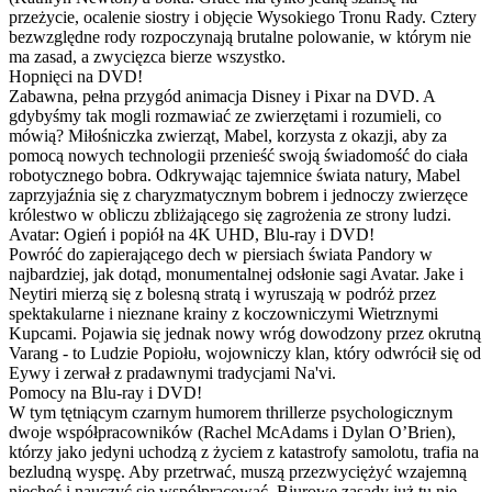
przeżycie, ocalenie siostry i objęcie Wysokiego Tronu Rady. Cztery
bezwzględne rody rozpoczynają brutalne polowanie, w którym nie
ma zasad, a zwycięzca bierze wszystko.
Hopnięci na DVD!
Zabawna, pełna przygód animacja Disney i Pixar na DVD. A
gdybyśmy tak mogli rozmawiać ze zwierzętami i rozumieli, co
mówią? Miłośniczka zwierząt, Mabel, korzysta z okazji, aby za
pomocą nowych technologii przenieść swoją świadomość do ciała
robotycznego bobra. Odkrywając tajemnice świata natury, Mabel
zaprzyjaźnia się z charyzmatycznym bobrem i jednoczy zwierzęce
królestwo w obliczu zbliżającego się zagrożenia ze strony ludzi.
Avatar: Ogień i popiół na 4K UHD, Blu-ray i DVD!
Powróć do zapierającego dech w piersiach świata Pandory w
najbardziej, jak dotąd, monumentalnej odsłonie sagi Avatar. Jake i
Neytiri mierzą się z bolesną stratą i wyruszają w podróż przez
spektakularne i nieznane krainy z koczowniczymi Wietrznymi
Kupcami. Pojawia się jednak nowy wróg dowodzony przez okrutną
Varang - to Ludzie Popiołu, wojowniczy klan, który odwrócił się od
Eywy i zerwał z pradawnymi tradycjami Na'vi.
Pomocy na Blu-ray i DVD!
W tym tętniącym czarnym humorem thrillerze psychologicznym
dwoje współpracowników (Rachel McAdams i Dylan O’Brien),
którzy jako jedyni uchodzą z życiem z katastrofy samolotu, trafia na
bezludną wyspę. Aby przetrwać, muszą przezwyciężyć wzajemną
niechęć i nauczyć się współpracować. Biurowe zasady już tu nie