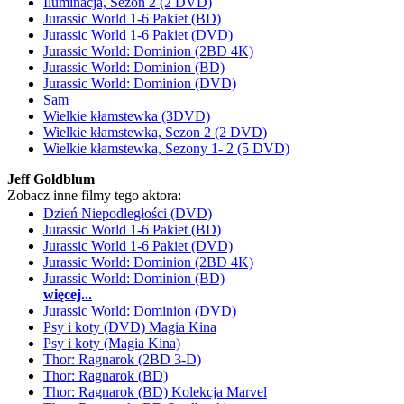
Iluminacja, Sezon 2 (2 DVD)
Jurassic World 1-6 Pakiet (BD)
Jurassic World 1-6 Pakiet (DVD)
Jurassic World: Dominion (2BD 4K)
Jurassic World: Dominion (BD)
Jurassic World: Dominion (DVD)
Sam
Wielkie kłamstewka (3DVD)
Wielkie kłamstewka, Sezon 2 (2 DVD)
Wielkie kłamstewka, Sezony 1- 2 (5 DVD)
Jeff Goldblum
Zobacz inne filmy tego aktora:
Dzień Niepodległości (DVD)
Jurassic World 1-6 Pakiet (BD)
Jurassic World 1-6 Pakiet (DVD)
Jurassic World: Dominion (2BD 4K)
Jurassic World: Dominion (BD)
więcej...
Jurassic World: Dominion (DVD)
Psy i koty (DVD) Magia Kina
Psy i koty (Magia Kina)
Thor: Ragnarok (2BD 3-D)
Thor: Ragnarok (BD)
Thor: Ragnarok (BD) Kolekcja Marvel