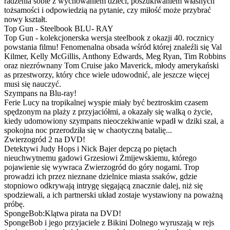
radzenia sobie z wychowaniem dzieci, poszukiwaniem własnych
tożsamości i odpowiedzią na pytanie, czy miłość może przybrać
nowy kształt.
Top Gun - Steelbook BLU- RAY
Top Gun - kolekcjonerska wersja steelbook z okazji 40. rocznicy
powstania filmu! Fenomenalna obsada wśród której znaleźli się Val
Kilmer, Kelly McGillis, Anthony Edwards, Meg Ryan, Tim Robbins
oraz niezrównany Tom Cruise jako Maverick, młody amerykański
as przestworzy, który chce wiele udowodnić, ale jeszcze więcej
musi się nauczyć.
Szympans na Blu-ray!
Ferie Lucy na tropikalnej wyspie miały być beztroskim czasem
spędzonym na plaży z przyjaciółmi, a okazały się walką o życie,
kiedy udomowiony szympans nieoczekiwanie wpadł w dziki szał, a
spokojna noc przerodziła się w chaotyczną batalię...
Zwierzogród 2 na DVD!
Detektywi Judy Hops i Nick Bajer depczą po piętach
nieuchwytnemu gadowi Grzesiowi Żmijewskiemu, którego
pojawienie się wywraca Zwierzogród do góry nogami. Trop
prowadzi ich przez nieznane dzielnice miasta ssaków, gdzie
stopniowo odkrywają intrygę sięgającą znacznie dalej, niż się
spodziewali, a ich partnerski układ zostaje wystawiony na poważną
próbę.
SpongeBob:Klątwa pirata na DVD!
SpongeBob i jego przyjaciele z Bikini Dolnego wyruszają w rejs