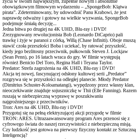
życia w swoim największym, zupełnie nowym i absolutnie
obowiązkowym filmowym wydarzeniu – „SpongeBob: Klątwa
pirata”. Zdeterminowany, by udowodnić Panu Krabowi, że jest
naprawdę odważny i gotowy na wielkie wyzwania, SpongeBob
podejmuje śmiałą decyzję...
Jedna bitwa po drugiej na 4K UHD, Blu-ray i DVD!
Zrezygnowany rewolucjonista Bob (Leonardo DiCaprio) pali
trawkę i żyje w paranoi z córką, Willą (Chase Infiniti). Oboje muszą
stawić czoła przeszłości Boba i uciekać, by ratować przyszłość,
kiedy jego bezlitosny przeciwnik, pułkownik Steven J. Lockjaw
(Sean Penn), po 16 latach wraca do gry. W filmie występują
również Benicio Del Toro, Regina Hall i Teyana Taylor.
Predator: Strefa zagrożenia na 4K UHD, Blu-ray i DVD!
Akcja tej nowej, fascynującej odsłony kultowej serii „Predator”
rozgrywa się w przyszłości na odległej planecie. Młody Predator
(Dimitrius Schuster-Koloamatangi), wypędzony przez własny klan,
nieoczekiwanie znajduje sojuszniczkę w Thii (Elle Fanning). Razem
ruszają w niebezpieczną wyprawę w poszukiwaniu
najgroźniejszego z przeciwników.
Tron: Ares na 4K UHD, Blu-ray i DVD!
Przygotuj się na pełną elektryzującej akcji przygodę w filmie
TRON: ARES. Ultrazaawansowany program Ares przenosi się z
cyfrowego świata do naszej rzeczywistości z niebezpieczną misją.
Czy ludzkość jest gotowa na pierwszy fizyczny kontakt ze Sztuczną
Inteligencją?