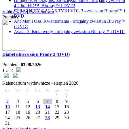
Dungeons & Dragons: Złodziejski honor - oficjalny zwiastun
4 Ultra HD™, Blu-ray™ i DVD!
STRAŻNICY GALAKTYKI VOL 3 - zwiastun Blu-ray™ i
zobacz więcej zwiastunów »
DVD
Premiery
Ant-Man i Osa: Kwantomania - oficjalny zwiastun Blu-ray™
i DVD!
Avatar 2: Istota wody - oficjalny zwiastun Blu-ray™ i DVD!
Diabeł ubiera się u Prady 2 (DVD)
Premiera:
03.08.2026
1 z 14
Kalendarium wydawnicze -
sierpień
2026
Pn
Wt
Śr
Cz
Pi
So
Ni
1
2
3
4
5
6
7
8
9
10
11
12
13
14
15
16
17
18
19
20
21
22
23
24
25
26
27
28
29
30
31
zobacz więcej premier »