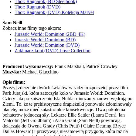
Thor: Ragnarok (BD Steelbook)
Thor: Ragnarok (DVD)
Thor: Ragnarok (DVD) Kolekcja Marvel
Sam Neill
Zobacz inne filmy tego aktora:
Jurassic World: Dominion (2BD 4K)
Jurassic World: Dominion (BD)
Jurassic World: Dominion (DVD)
Zaklinacz koni (DVD) Love Collection
Producent wykonawczy:
Frank Marshall, Patrick Crowley
Muzyka:
Michael Giacchino
Opis filmu:
Przeżyj zderzenie dwóch światów w sadze rozpoczętej przez film
Park Jurajski, która zatoczyła koło w Jurassic World: Dominion.
Cztery lata po zniszczeniu Isla Nublar dinozaury znowu wędrują po
Ziemi. To, że te prehistoryczne drapieżniki ponownie zdominowały
planetę, może mieć katastrofalne konsekwencje. Dwa pokolenia
bohaterów jednoczą siły. Lekarze Ellie Sattler (Laura Dern), Ian
Malcolm (Jeff Goldblum) i Alan Grant (Sam Neill) powracają,
dołączają do Owena Grady (Chris Pratt) i Claire Dearing (Bryce
Dallas Howard) i przeżywają niesamowitą przygodę, która raz na