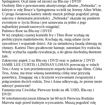
Springsteen: Ocal mnie od nicości na Blu-ray i DVD!
Osobisty film o powstawaniu akustycznego albumu „Nebraska”, w
którym w rolę Bruce’a Springsteena wcielił się Jeremy Allen White.
U progu światowej kariery młody muzyk próbuje pogodzić presję
sukcesu z demonami przeszłości. „Nebraska” okazała się punktem
zwrotnym w życiu Bossa i jest uznawana za jedno z jego
najbardziej ponadczasowych osiągnięć.
Państwo Rose na Blu-ray i DVD!
W tej cierpkiej czarnej komedii Ivy i Theo Rose wydają się
perfekcyjnym małżeństwem. Kochają się, mają udane życie
zawodowe i wspaniałe dzieci. Ale za sielankową fasadą zbierają się
chmury. Kariera Theo gwałtownie hamuje, natomiast Ivy rozkwita.
Wtedy wybucha zajadła rywalizacja, a do głosu dochodzą tłumione
żale.
Zakręcony piątek 2 na Blu-ray i DVD oraz w pakiecie 2 DVD
JAMIE LEE CURTIS i LINDSAY LOHAN powracają w rolach
Tess i Anny w tym prześmiesznym sequelu kultowego filmu. Córka
Tess, Anna, ma teraz własną nastoletnią córkę oraz przyszłą
pasierbicę. Zmagając się z licznymi wyzwaniami związanymi z
połączeniem dwóch rodzin, Tess i Anna odkrywają, że piorun może
uderzyć ponownie!
Fantastyczna Czwórka: Pierwsze kroki na 4K UHD, Blu-ray i
DVD!
W retrofuturystycznym klimacie lat 60-tych Pierwsza Rodzina
Marvela staje przed trudnym wyzwaniem. Muszą pogodzić rolę