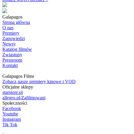
Galapagos
Strona główna
O nas
Premiery
Zapowiedzi
Newsy
Katalog filmów
Zwiastuny
Pressroom
Kontakt
Galapagos Films
Zobacz nasze premiery kinowe i VOD
Oficjalne sklepy
starstore.pl
allegro.pl/Zafilmowani
Społeczności
Facebook
Youtube
Instagram
Tik Tok