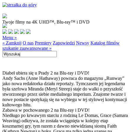
Twoje filmy na 4K UHD™, Blu-ray™ i DVD
Menu »
« Zamknij
O nas
Premiery
Zapowiedzi
Newsy
Katalog filmów
szukanie zaawansowane »
Diabeł ubiera się u Prady 2 na Blu-ray i DVD!
Andy Sachs (Anne Hathaway) powraca do magazynu „Runway”
jako nowa redaktorka działu reportaży. Tymczasem jej legendarna
była szefowa Miranda (Meryl Streep) staje do walki o przyszłość
stworzonego przez siebie medialnego imperium. Znajome twarze i
nowe postacie spotykają się na wybiegu w tej stylowej kontynuacji
kultowego hitu.
Zabawa w pochowanego 2 na Blu-ray i DVD!
Niedługo po krwawym starciu z rodziną Le Domas, Grace (Samara
Weaving) odkrywa, że została wciągnięta w kolejny etap
koszmarnej gry, tym razem z dawno niewidzianą siostrą Faith
(Kathryn Newton) u boku. Grace ma tylko jedną szansę na