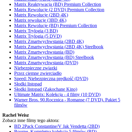
Matrix Reaktywacja (BD) Premium Collection
Matrix Rewolucje (2 DVD) Premium Collection
Matrix Rewolucje (2BD 4K)
Matrix rewolucje (3BD 4K)
Matrix Rewolucje (BD) Premium Collection
Matrix Trylogia (3 BD)
Matrix Trylogia (5 DVD)
Matrix Zmartwychwstania (2BD 4K)
Matrix Zmartwychwstania (2BD 4K) Steelbook
Matrix Zmartwychwstania (BD)
Matrix Zmartwychwstania (BD) Steelbook
Matrix Zmartwychwstania (DVD)
Niebezpieczne związki
Przez ciemne zwierciadło
Speed: Niebezpieczna prędkość (DVD)
Słodki listopad
Słodki listopad (Zakochane Kino)
Ultimate Matrix: Kolekcja - 4 filmy (10 DVD)
Warner Bros. 90.Rocznica - Romanse (7 DVD). Pakiet 5
filmów
Rachel Weisz
Zobacz inne filmy tego aktora:
BD 2Pack Constantine/V Jak Vendetta (2BD)
Bourne. Kompletna kolekcja 5 filmów (BD)