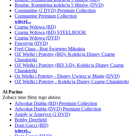
Bourne. Kompletna kolekcja 5 filmów (DVD)
Constantine (2 DVD) Premium Collection
Constantine Premium Collection
więcej...
Czarna Wdowa (BD)
Czarna Wdowa (BD) STEELBOOK
Czarna Wdowa (DVD)
Faworyta (DVD)
Fred Claus - Brat Świętego Mikołaja
OZ Wielki i Potężny (BD)- Kolekcja Disney Czarne
Charakterki
OZ Wielki i Potężny (BD 3-D)- Kolekcja Disney Czarne
Charakterki
Oz Wielki i Potężny - Disney Uwierz w Magię (DVD)
OZ Wielki i Potężny - Kolekcja Disney Czarne Charakterki
Al Pacino
Zobacz inne filmy tego aktora:
Adwokat Diabła (BD) Premium Collection
Adwokat Diabła (DVD) Premium Collection
Anioły w Ameryce (2 DVD)
Bobby Deerfield
Dom Gucci (BD)
więcej...