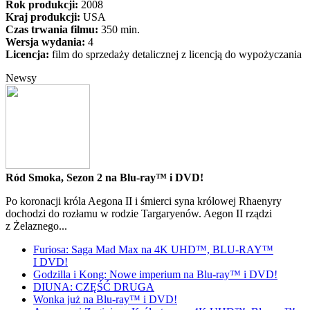
Rok produkcji:
2008
Kraj produkcji:
USA
Czas trwania filmu:
350 min.
Wersja wydania:
4
Licencja:
film do sprzedaży detalicznej z licencją do wypożyczania
Newsy
Ród Smoka, Sezon 2 na Blu-ray™ i DVD!
Po koronacji króla Aegona II i śmierci syna królowej Rhaenyry
dochodzi do rozłamu w rodzie Targaryenów. Aegon II rządzi
z Żelaznego...
Furiosa: Saga Mad Max na 4K UHD™, BLU-RAY™
I DVD!
Godzilla i Kong: Nowe imperium na Blu-ray™ i DVD!
DIUNA: CZĘŚĆ DRUGA
Wonka już na Blu-ray™ i DVD!