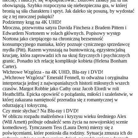
obowiązują. Szybko rozpoczyna się niebezpieczna gra, w której
bronią są siła charakteru i spryt. Jak daleko się posuną, by wydostać
się z tej mrocznej pułapki?
Podziemny krąg na 4K UHD!
Mroczna, przewrotna satyra Davida Finchera z Bradem Pittem i
Edwardem Nortonem w rolach głównych. Popisowy występ
Nortona jako cierpiącego na chroniczną bezsenność
konsumpcyjnego maniaka, który poznaje cynicznego sprzedawcę
mydła (Pitt). Razem wyruszają na buntowniczą, egzystencjalną
krucjatę, która zaprowadzi ich na skraj fizycznych i psychicznych
granic. Ponadto ich relację komplikuje kobieta (Helena Bonham
Carter).
Wichrowe Wzgórza - na 4K UHD, Blu-ray i DVD!
„Wichrowe Wzgórza” Emerald Fennell, to odważna i oryginalna
interpretacja jednej z najwspanialszych historii miłosnych wszech
czasów. Margot Robbie jako Cathy oraz Jacob Elordi w roli
Heathcliffa. Epicka opowieść o pożądaniu, miłości i szaleństwie, w
której zakazana namiętność przeradza się z romantycznej w
odurzającą i toksyczną.
Czy mnie słychac? Na Blu-ray i DVD!
W obliczu rozpadu małżeństwa i kryzysu wieku średniego Alex
(Will Arnett) próbuje odnaleźć sens życia na nowojorskiej scenie
komediowej. Tymczasem Tess (Laura Dern) mierzy się z
poświęceniami, które poniosła dla rodziny. Sytuacja zmusza ich do