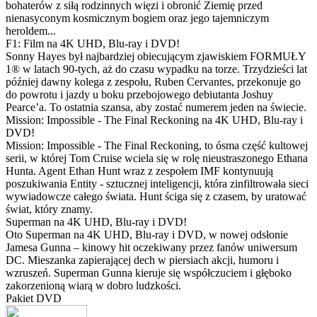
bohaterów z siłą rodzinnych więzi i obronić Ziemię przed
nienasyconym kosmicznym bogiem oraz jego tajemniczym
heroldem...
F1: Film na 4K UHD, Blu-ray i DVD!
Sonny Hayes był najbardziej obiecującym zjawiskiem FORMUŁY
1® w latach 90-tych, aż do czasu wypadku na torze. Trzydzieści lat
później dawny kolega z zespołu, Ruben Cervantes, przekonuje go
do powrotu i jazdy u boku przebojowego debiutanta Joshuy
Pearce’a. To ostatnia szansa, aby zostać numerem jeden na świecie.
Mission: Impossible - The Final Reckoning na 4K UHD, Blu-ray i
DVD!
Mission: Impossible - The Final Reckoning, to ósma część kultowej
serii, w której Tom Cruise wciela się w rolę nieustraszonego Ethana
Hunta. Agent Ethan Hunt wraz z zespołem IMF kontynuują
poszukiwania Entity - sztucznej inteligencji, która zinfiltrowała sieci
wywiadowcze całego świata. Hunt ściga się z czasem, by uratować
świat, który znamy.
Superman na 4K UHD, Blu-ray i DVD!
Oto Superman na 4K UHD, Blu-ray i DVD, w nowej odsłonie
Jamesa Gunna – kinowy hit oczekiwany przez fanów uniwersum
DC. Mieszanka zapierającej dech w piersiach akcji, humoru i
wzruszeń. Superman Gunna kieruje się współczuciem i głęboko
zakorzenioną wiarą w dobro ludzkości.
Pakiet DVD