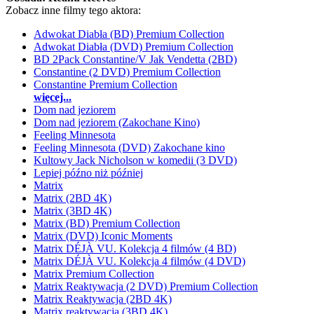
Zobacz inne filmy tego aktora:
Adwokat Diabła (BD) Premium Collection
Adwokat Diabła (DVD) Premium Collection
BD 2Pack Constantine/V Jak Vendetta (2BD)
Constantine (2 DVD) Premium Collection
Constantine Premium Collection
więcej...
Dom nad jeziorem
Dom nad jeziorem (Zakochane Kino)
Feeling Minnesota
Feeling Minnesota (DVD) Zakochane kino
Kultowy Jack Nicholson w komedii (3 DVD)
Lepiej późno niż później
Matrix
Matrix (2BD 4K)
Matrix (3BD 4K)
Matrix (BD) Premium Collection
Matrix (DVD) Iconic Moments
Matrix DÉJÀ VU. Kolekcja 4 filmów (4 BD)
Matrix DÉJÀ VU. Kolekcja 4 filmów (4 DVD)
Matrix Premium Collection
Matrix Reaktywacja (2 DVD) Premium Collection
Matrix Reaktywacja (2BD 4K)
Matrix reaktywacja (3BD 4K)