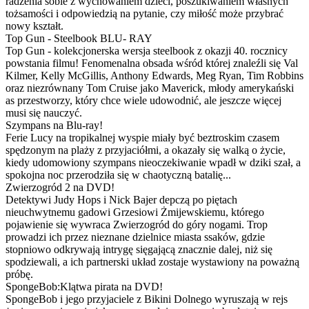
radzenia sobie z wychowaniem dzieci, poszukiwaniem własnych
tożsamości i odpowiedzią na pytanie, czy miłość może przybrać
nowy kształt.
Top Gun - Steelbook BLU- RAY
Top Gun - kolekcjonerska wersja steelbook z okazji 40. rocznicy
powstania filmu! Fenomenalna obsada wśród której znaleźli się Val
Kilmer, Kelly McGillis, Anthony Edwards, Meg Ryan, Tim Robbins
oraz niezrównany Tom Cruise jako Maverick, młody amerykański
as przestworzy, który chce wiele udowodnić, ale jeszcze więcej
musi się nauczyć.
Szympans na Blu-ray!
Ferie Lucy na tropikalnej wyspie miały być beztroskim czasem
spędzonym na plaży z przyjaciółmi, a okazały się walką o życie,
kiedy udomowiony szympans nieoczekiwanie wpadł w dziki szał, a
spokojna noc przerodziła się w chaotyczną batalię...
Zwierzogród 2 na DVD!
Detektywi Judy Hops i Nick Bajer depczą po piętach
nieuchwytnemu gadowi Grzesiowi Żmijewskiemu, którego
pojawienie się wywraca Zwierzogród do góry nogami. Trop
prowadzi ich przez nieznane dzielnice miasta ssaków, gdzie
stopniowo odkrywają intrygę sięgającą znacznie dalej, niż się
spodziewali, a ich partnerski układ zostaje wystawiony na poważną
próbę.
SpongeBob:Klątwa pirata na DVD!
SpongeBob i jego przyjaciele z Bikini Dolnego wyruszają w rejs