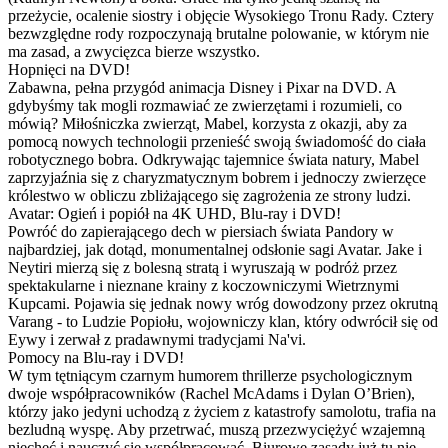
przeżycie, ocalenie siostry i objęcie Wysokiego Tronu Rady. Cztery
bezwzględne rody rozpoczynają brutalne polowanie, w którym nie
ma zasad, a zwycięzca bierze wszystko.
Hopnięci na DVD!
Zabawna, pełna przygód animacja Disney i Pixar na DVD. A
gdybyśmy tak mogli rozmawiać ze zwierzętami i rozumieli, co
mówią? Miłośniczka zwierząt, Mabel, korzysta z okazji, aby za
pomocą nowych technologii przenieść swoją świadomość do ciała
robotycznego bobra. Odkrywając tajemnice świata natury, Mabel
zaprzyjaźnia się z charyzmatycznym bobrem i jednoczy zwierzęce
królestwo w obliczu zbliżającego się zagrożenia ze strony ludzi.
Avatar: Ogień i popiół na 4K UHD, Blu-ray i DVD!
Powróć do zapierającego dech w piersiach świata Pandory w
najbardziej, jak dotąd, monumentalnej odsłonie sagi Avatar. Jake i
Neytiri mierzą się z bolesną stratą i wyruszają w podróż przez
spektakularne i nieznane krainy z koczowniczymi Wietrznymi
Kupcami. Pojawia się jednak nowy wróg dowodzony przez okrutną
Varang - to Ludzie Popiołu, wojowniczy klan, który odwrócił się od
Eywy i zerwał z pradawnymi tradycjami Na'vi.
Pomocy na Blu-ray i DVD!
W tym tętniącym czarnym humorem thrillerze psychologicznym
dwoje współpracowników (Rachel McAdams i Dylan O’Brien),
którzy jako jedyni uchodzą z życiem z katastrofy samolotu, trafia na
bezludną wyspę. Aby przetrwać, muszą przezwyciężyć wzajemną
niechęć i nauczyć się współpracować. Biurowe zasady już tu nie