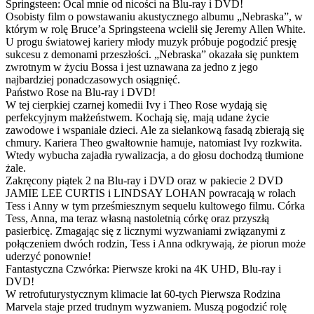
Springsteen: Ocal mnie od nicości na Blu-ray i DVD!
Osobisty film o powstawaniu akustycznego albumu „Nebraska”, w
którym w rolę Bruce’a Springsteena wcielił się Jeremy Allen White.
U progu światowej kariery młody muzyk próbuje pogodzić presję
sukcesu z demonami przeszłości. „Nebraska” okazała się punktem
zwrotnym w życiu Bossa i jest uznawana za jedno z jego
najbardziej ponadczasowych osiągnięć.
Państwo Rose na Blu-ray i DVD!
W tej cierpkiej czarnej komedii Ivy i Theo Rose wydają się
perfekcyjnym małżeństwem. Kochają się, mają udane życie
zawodowe i wspaniałe dzieci. Ale za sielankową fasadą zbierają się
chmury. Kariera Theo gwałtownie hamuje, natomiast Ivy rozkwita.
Wtedy wybucha zajadła rywalizacja, a do głosu dochodzą tłumione
żale.
Zakręcony piątek 2 na Blu-ray i DVD oraz w pakiecie 2 DVD
JAMIE LEE CURTIS i LINDSAY LOHAN powracają w rolach
Tess i Anny w tym prześmiesznym sequelu kultowego filmu. Córka
Tess, Anna, ma teraz własną nastoletnią córkę oraz przyszłą
pasierbicę. Zmagając się z licznymi wyzwaniami związanymi z
połączeniem dwóch rodzin, Tess i Anna odkrywają, że piorun może
uderzyć ponownie!
Fantastyczna Czwórka: Pierwsze kroki na 4K UHD, Blu-ray i
DVD!
W retrofuturystycznym klimacie lat 60-tych Pierwsza Rodzina
Marvela staje przed trudnym wyzwaniem. Muszą pogodzić rolę