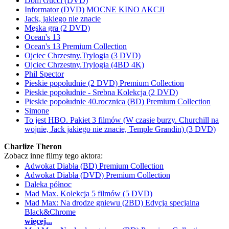
Dom Gucci (DVD)
Informator (DVD) MOCNE KINO AKCJI
Jack, jakiego nie znacie
Męska gra (2 DVD)
Ocean's 13
Ocean's 13 Premium Collection
Ojciec Chrzestny.Trylogia (3 DVD)
Ojciec Chrzestny.Trylogia (4BD 4K)
Phil Spector
Pieskie popołudnie (2 DVD) Premium Collection
Pieskie popołudnie - Srebna Kolekcja (2 DVD)
Pieskie popołudnie 40.rocznica (BD) Premium Collection
Simone
To jest HBO. Pakiet 3 filmów (W czasie burzy. Churchill na
wojnie, Jack jakiego nie znacie, Temple Grandin) (3 DVD)
Charlize Theron
Zobacz inne filmy tego aktora:
Adwokat Diabła (BD) Premium Collection
Adwokat Diabła (DVD) Premium Collection
Daleka północ
Mad Max. Kolekcja 5 filmów (5 DVD)
Mad Max: Na drodze gniewu (2BD) Edycja specjalna
Black&Chrome
więcej...