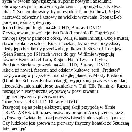
życia w swoim największym, zupełnie nowym i absolutnie
obowiązkowym filmowym wydarzeniu – „SpongeBob: Klątwa
pirata”. Zdeterminowany, by udowodnić Panu Krabowi, że jest
naprawdę odważny i gotowy na wielkie wyzwania, SpongeBob
podejmuje śmiałą decyzję...
Jedna bitwa po drugiej na 4K UHD, Blu-ray i DVD!
Zrezygnowany rewolucjonista Bob (Leonardo DiCaprio) pali
trawkę i żyje w paranoi z córką, Willą (Chase Infiniti). Oboje muszą
stawić czoła przeszłości Boba i uciekać, by ratować przyszłość,
kiedy jego bezlitosny przeciwnik, pułkownik Steven J. Lockjaw
(Sean Penn), po 16 latach wraca do gry. W filmie występują
również Benicio Del Toro, Regina Hall i Teyana Taylor.
Predator: Strefa zagrożenia na 4K UHD, Blu-ray i DVD!
Akcja tej nowej, fascynującej odsłony kultowej serii „Predator”
rozgrywa się w przyszłości na odległej planecie. Młody Predator
(Dimitrius Schuster-Koloamatangi), wypędzony przez własny klan,
nieoczekiwanie znajduje sojuszniczkę w Thii (Elle Fanning). Razem
ruszają w niebezpieczną wyprawę w poszukiwaniu
najgroźniejszego z przeciwników.
Tron: Ares na 4K UHD, Blu-ray i DVD!
Przygotuj się na pełną elektryzującej akcji przygodę w filmie
TRON: ARES. Ultrazaawansowany program Ares przenosi się z
cyfrowego świata do naszej rzeczywistości z niebezpieczną misją.
Czy ludzkość jest gotowa na pierwszy fizyczny kontakt ze Sztuczną
Inteligencją?