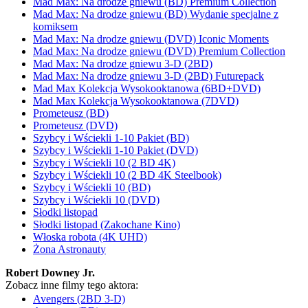
Mad Max: Na drodze gniewu (BD) Premium Collection
Mad Max: Na drodze gniewu (BD) Wydanie specjalne z
komiksem
Mad Max: Na drodze gniewu (DVD) Iconic Moments
Mad Max: Na drodze gniewu (DVD) Premium Collection
Mad Max: Na drodze gniewu 3-D (2BD)
Mad Max: Na drodze gniewu 3-D (2BD) Futurepack
Mad Max Kolekcja Wysokooktanowa (6BD+DVD)
Mad Max Kolekcja Wysokooktanowa (7DVD)
Prometeusz (BD)
Prometeusz (DVD)
Szybcy i Wściekli 1-10 Pakiet (BD)
Szybcy i Wściekli 1-10 Pakiet (DVD)
Szybcy i Wściekli 10 (2 BD 4K)
Szybcy i Wściekli 10 (2 BD 4K Steelbook)
Szybcy i Wściekli 10 (BD)
Szybcy i Wściekli 10 (DVD)
Słodki listopad
Słodki listopad (Zakochane Kino)
Włoska robota (4K UHD)
Żona Astronauty
Robert Downey Jr.
Zobacz inne filmy tego aktora:
Avengers (2BD 3-D)