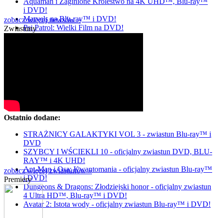
Aquaman i Zaginione Królestwo na 4K UHD™, Blu-ray™
i DVD!
Marvels na Blu-ray™ i DVD!
zobacz więcej newsów »
Psi Patrol: Wielki Film na DVD!
Zwiastuny
Ostatnio dodane:
STRAŻNICY GALAKTYKI VOL 3 - zwiastun Blu-ray™ i
DVD
SZYBCY I WŚCIEKLI 10 - oficjalny zwiastun DVD, BLU-
RAY™ i 4K UHD!
Ant-Man i Osa: Kwantomania - oficjalny zwiastun Blu-ray™
zobacz więcej zwiastunów »
i DVD!
Premiery
Dungeons & Dragons: Złodziejski honor - oficjalny zwiastun
4 Ultra HD™, Blu-ray™ i DVD!
Avatar 2: Istota wody - oficjalny zwiastun Blu-ray™ i DVD!