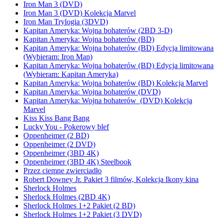
Iron Man 3 (DVD)
Iron Man 3 (DVD) Kolekcja Marvel
Iron Man Trylogia (3DVD)
Kapitan Ameryka: Wojna bohaterów (2BD 3-D)
Kapitan Ameryka: Wojna bohaterów (BD)
Kapitan Ameryka: Wojna bohaterów (BD) Edycja limitowana
(Wybieram: Iron Man)
Kapitan Ameryka: Wojna bohaterów (BD) Edycja limitowana
(Wybieram: Kapitan Ameryka)
Kapitan Ameryka: Wojna bohaterów (BD) Kolekcja Marvel
Kapitan Ameryka: Wojna bohaterów (DVD)
Kapitan Ameryka: Wojna bohaterów (DVD) Kolekcja
Marvel
Kiss Kiss Bang Bang
Lucky You - Pokerowy blef
Oppenheimer (2 BD)
Oppenheimer (2 DVD)
Oppenheimer (3BD 4K)
Oppenheimer (3BD 4K) Steelbook
Przez ciemne zwierciadło
Robert Downey Jr. Pakiet 3 filmów, Kolekcja Ikony kina
Sherlock Holmes
Sherlock Holmes (2BD 4K)
Sherlock Holmes 1+2 Pakiet (2 BD)
Sherlock Holmes 1+2 Pakiet (3 DVD)