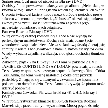
Springsteen: Ocal mnie od nicości na Blu-ray i DVD!
Osobisty film o powstawaniu akustycznego albumu „Nebraska”, w
którym w rolę Bruce’a Springsteena wcielił się Jeremy Allen White.
U progu światowej kariery młody muzyk próbuje pogodzić presję
sukcesu z demonami przeszłości. „Nebraska” okazała się punktem
zwrotnym w życiu Bossa i jest uznawana za jedno z jego
najbardziej ponadczasowych osiągnięć.
Państwo Rose na Blu-ray i DVD!
W tej cierpkiej czarnej komedii Ivy i Theo Rose wydają się
perfekcyjnym małżeństwem. Kochają się, mają udane życie
zawodowe i wspaniałe dzieci. Ale za sielankową fasadą zbierają się
chmury. Kariera Theo gwałtownie hamuje, natomiast Ivy rozkwita.
Wtedy wybucha zajadła rywalizacja, a do głosu dochodzą tłumione
żale.
Zakręcony piątek 2 na Blu-ray i DVD oraz w pakiecie 2 DVD
JAMIE LEE CURTIS i LINDSAY LOHAN powracają w rolach
Tess i Anny w tym prześmiesznym sequelu kultowego filmu. Córka
Tess, Anna, ma teraz własną nastoletnią córkę oraz przyszłą
pasierbicę. Zmagając się z licznymi wyzwaniami związanymi z
połączeniem dwóch rodzin, Tess i Anna odkrywają, że piorun może
uderzyć ponownie!
Fantastyczna Czwórka: Pierwsze kroki na 4K UHD, Blu-ray i
DVD!
W retrofuturystycznym klimacie lat 60-tych Pierwsza Rodzina
Marvela staje przed trudnym wyzwaniem. Muszą pogodzić rolę