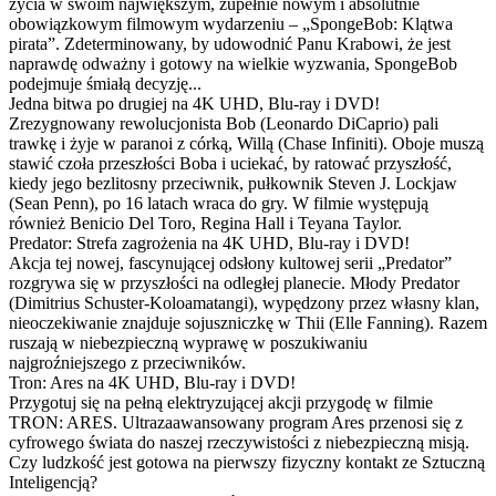
życia w swoim największym, zupełnie nowym i absolutnie
obowiązkowym filmowym wydarzeniu – „SpongeBob: Klątwa
pirata”. Zdeterminowany, by udowodnić Panu Krabowi, że jest
naprawdę odważny i gotowy na wielkie wyzwania, SpongeBob
podejmuje śmiałą decyzję...
Jedna bitwa po drugiej na 4K UHD, Blu-ray i DVD!
Zrezygnowany rewolucjonista Bob (Leonardo DiCaprio) pali
trawkę i żyje w paranoi z córką, Willą (Chase Infiniti). Oboje muszą
stawić czoła przeszłości Boba i uciekać, by ratować przyszłość,
kiedy jego bezlitosny przeciwnik, pułkownik Steven J. Lockjaw
(Sean Penn), po 16 latach wraca do gry. W filmie występują
również Benicio Del Toro, Regina Hall i Teyana Taylor.
Predator: Strefa zagrożenia na 4K UHD, Blu-ray i DVD!
Akcja tej nowej, fascynującej odsłony kultowej serii „Predator”
rozgrywa się w przyszłości na odległej planecie. Młody Predator
(Dimitrius Schuster-Koloamatangi), wypędzony przez własny klan,
nieoczekiwanie znajduje sojuszniczkę w Thii (Elle Fanning). Razem
ruszają w niebezpieczną wyprawę w poszukiwaniu
najgroźniejszego z przeciwników.
Tron: Ares na 4K UHD, Blu-ray i DVD!
Przygotuj się na pełną elektryzującej akcji przygodę w filmie
TRON: ARES. Ultrazaawansowany program Ares przenosi się z
cyfrowego świata do naszej rzeczywistości z niebezpieczną misją.
Czy ludzkość jest gotowa na pierwszy fizyczny kontakt ze Sztuczną
Inteligencją?