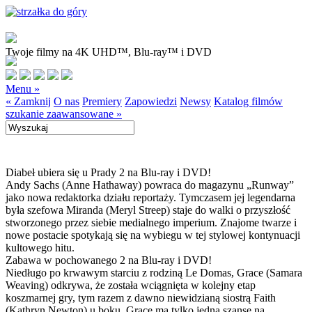
Twoje filmy na 4K UHD™, Blu-ray™ i DVD
Menu »
« Zamknij
O nas
Premiery
Zapowiedzi
Newsy
Katalog filmów
szukanie zaawansowane »
Diabeł ubiera się u Prady 2 na Blu-ray i DVD!
Andy Sachs (Anne Hathaway) powraca do magazynu „Runway”
jako nowa redaktorka działu reportaży. Tymczasem jej legendarna
była szefowa Miranda (Meryl Streep) staje do walki o przyszłość
stworzonego przez siebie medialnego imperium. Znajome twarze i
nowe postacie spotykają się na wybiegu w tej stylowej kontynuacji
kultowego hitu.
Zabawa w pochowanego 2 na Blu-ray i DVD!
Niedługo po krwawym starciu z rodziną Le Domas, Grace (Samara
Weaving) odkrywa, że została wciągnięta w kolejny etap
koszmarnej gry, tym razem z dawno niewidzianą siostrą Faith
(Kathryn Newton) u boku. Grace ma tylko jedną szansę na