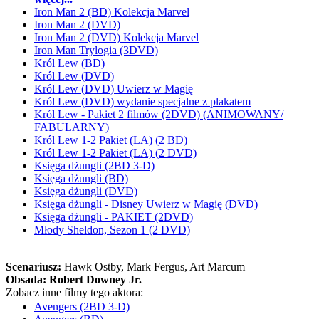
Iron Man 2 (BD) Kolekcja Marvel
Iron Man 2 (DVD)
Iron Man 2 (DVD) Kolekcja Marvel
Iron Man Trylogia (3DVD)
Król Lew (BD)
Król Lew (DVD)
Król Lew (DVD) Uwierz w Magię
Król Lew (DVD) wydanie specjalne z plakatem
Król Lew - Pakiet 2 filmów (2DVD) (ANIMOWANY/
FABULARNY)
Król Lew 1-2 Pakiet (LA) (2 BD)
Król Lew 1-2 Pakiet (LA) (2 DVD)
Księga dżungli (2BD 3-D)
Księga dżungli (BD)
Księga dżungli (DVD)
Księga dżungli - Disney Uwierz w Magię (DVD)
Księga dżungli - PAKIET (2DVD)
Młody Sheldon, Sezon 1 (2 DVD)
Scenariusz:
Hawk Ostby
, Mark Fergus
, Art Marcum
Obsada:
Robert Downey Jr.
Zobacz inne filmy tego aktora:
Avengers (2BD 3-D)