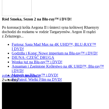
Ród Smoka, Sezon 2 na Blu-ray™ i DVD!
Po koronacji króla Aegona II i śmierci syna królowej Rhaenyry
dochodzi do rozłamu w rodzie Targaryenów. Aegon II rządzi
z Żelaznego...
Furiosa: Saga Mad Max na 4K UHD™, BLU-RAY™
I DVD!
Godzilla i Kong: Nowe imperium na Blu-ray™ i DVD!
DIUNA: CZĘŚĆ DRUGA
Wonka już na Blu-ray™ i DVD!
Aquaman i Zaginione Królestwo na 4K UHD™, Blu-ray™
i DVD!
Marvels na Blu-ray™ i DVD!
zobacz więcej newsów »
Psi Patrol: Wielki Film na DVD!
Zwiastuny