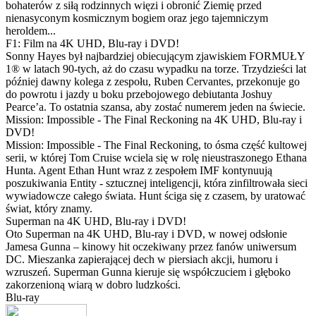
bohaterów z siłą rodzinnych więzi i obronić Ziemię przed
nienasyconym kosmicznym bogiem oraz jego tajemniczym
heroldem...
F1: Film na 4K UHD, Blu-ray i DVD!
Sonny Hayes był najbardziej obiecującym zjawiskiem FORMUŁY
1® w latach 90-tych, aż do czasu wypadku na torze. Trzydzieści lat
później dawny kolega z zespołu, Ruben Cervantes, przekonuje go
do powrotu i jazdy u boku przebojowego debiutanta Joshuy
Pearce’a. To ostatnia szansa, aby zostać numerem jeden na świecie.
Mission: Impossible - The Final Reckoning na 4K UHD, Blu-ray i
DVD!
Mission: Impossible - The Final Reckoning, to ósma część kultowej
serii, w której Tom Cruise wciela się w rolę nieustraszonego Ethana
Hunta. Agent Ethan Hunt wraz z zespołem IMF kontynuują
poszukiwania Entity - sztucznej inteligencji, która zinfiltrowała sieci
wywiadowcze całego świata. Hunt ściga się z czasem, by uratować
świat, który znamy.
Superman na 4K UHD, Blu-ray i DVD!
Oto Superman na 4K UHD, Blu-ray i DVD, w nowej odsłonie
Jamesa Gunna – kinowy hit oczekiwany przez fanów uniwersum
DC. Mieszanka zapierającej dech w piersiach akcji, humoru i
wzruszeń. Superman Gunna kieruje się współczuciem i głęboko
zakorzenioną wiarą w dobro ludzkości.
Blu-ray