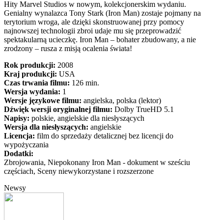
Hity Marvel Studios w nowym, kolekcjonerskim wydaniu.
Genialny wynalazca Tony Stark (Iron Man) zostaje pojmany na
terytorium wroga, ale dzięki skonstruowanej przy pomocy
najnowszej technologii zbroi udaje mu się przeprowadzić
spektakularną ucieczkę. Iron Man – bohater zbudowany, a nie
zrodzony – rusza z misją ocalenia świata!
Rok produkcji:
2008
Kraj produkcji:
USA
Czas trwania filmu:
126 min.
Wersja wydania:
1
Wersje językowe filmu:
angielska, polska (lektor)
Dźwięk wersji oryginalnej filmu:
Dolby TrueHD 5.1
Napisy:
polskie, angielskie dla niesłyszących
Wersja dla niesłyszących:
angielskie
Licencja:
film do sprzedaży detalicznej bez licencji do
wypożyczania
Dodatki:
Zbrojowania, Niepokonany Iron Man - dokument w sześciu
częściach, Sceny niewykorzystane i rozszerzone
Newsy