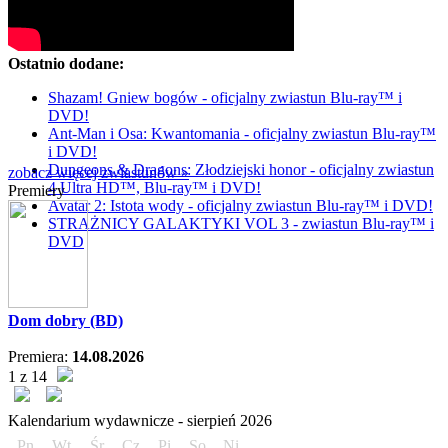
Ostatnio dodane:
Shazam! Gniew bogów - oficjalny zwiastun Blu-ray™ i
DVD!
Ant-Man i Osa: Kwantomania - oficjalny zwiastun Blu-ray™
i DVD!
Dungeons & Dragons: Złodziejski honor - oficjalny zwiastun
zobacz więcej zwiastunów »
4 Ultra HD™, Blu-ray™ i DVD!
Premiery
Avatar 2: Istota wody - oficjalny zwiastun Blu-ray™ i DVD!
STRAŻNICY GALAKTYKI VOL 3 - zwiastun Blu-ray™ i
DVD
Dom dobry (BD)
Premiera:
14.08.2026
1 z 14
Kalendarium wydawnicze -
sierpień
2026
Pn
Wt
Śr
Cz
Pi
So
Ni