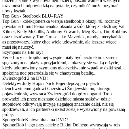
radzenia sobie z wychowaniem dzieci, poszukiwaniem własnych
tożsamości i odpowiedzią na pytanie, czy miłość może przybrać
nowy kształt.
Top Gun - Steelbook BLU- RAY
Top Gun - kolekcjonerska wersja steelbook z okazji 40. rocznicy
powstania filmu! Fenomenalna obsada wśród której znaleźli się Val
Kilmer, Kelly McGillis, Anthony Edwards, Meg Ryan, Tim Robbins
oraz niezrównany Tom Cruise jako Maverick, młody amerykański
as przestworzy, który chce wiele udowodnić, ale jeszcze więcej
musi się nauczyć.
Szympans na Blu-ray!
Ferie Lucy na tropikalnej wyspie miały być beztroskim czasem
spędzonym na plaży z przyjaciółmi, a okazały się walką o życie,
kiedy udomowiony szympans nieoczekiwanie wpadł w dziki szał, a
spokojna noc przerodziła się w chaotyczną batalię...
Zwierzogród 2 na DVD!
Detektywi Judy Hops i Nick Bajer depczą po piętach
nieuchwytnemu gadowi Grzesiowi Żmijewskiemu, którego
pojawienie się wywraca Zwierzogród do góry nogami. Trop
prowadzi ich przez nieznane dzielnice miasta ssaków, gdzie
stopniowo odkrywają intrygę sięgającą znacznie dalej, niż się
spodziewali, a ich partnerski układ zostaje wystawiony na poważną
próbę.
SpongeBob:Klątwa pirata na DVD!
SpongeBob i jego przyjaciele z Bikini Dolnego wyruszają w rejs