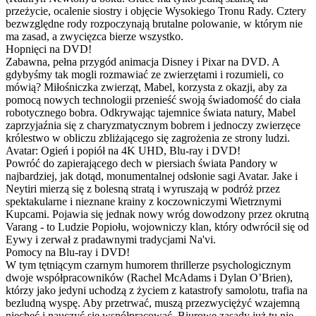
przeżycie, ocalenie siostry i objęcie Wysokiego Tronu Rady. Cztery
bezwzględne rody rozpoczynają brutalne polowanie, w którym nie
ma zasad, a zwycięzca bierze wszystko.
Hopnięci na DVD!
Zabawna, pełna przygód animacja Disney i Pixar na DVD. A
gdybyśmy tak mogli rozmawiać ze zwierzętami i rozumieli, co
mówią? Miłośniczka zwierząt, Mabel, korzysta z okazji, aby za
pomocą nowych technologii przenieść swoją świadomość do ciała
robotycznego bobra. Odkrywając tajemnice świata natury, Mabel
zaprzyjaźnia się z charyzmatycznym bobrem i jednoczy zwierzęce
królestwo w obliczu zbliżającego się zagrożenia ze strony ludzi.
Avatar: Ogień i popiół na 4K UHD, Blu-ray i DVD!
Powróć do zapierającego dech w piersiach świata Pandory w
najbardziej, jak dotąd, monumentalnej odsłonie sagi Avatar. Jake i
Neytiri mierzą się z bolesną stratą i wyruszają w podróż przez
spektakularne i nieznane krainy z koczowniczymi Wietrznymi
Kupcami. Pojawia się jednak nowy wróg dowodzony przez okrutną
Varang - to Ludzie Popiołu, wojowniczy klan, który odwrócił się od
Eywy i zerwał z pradawnymi tradycjami Na'vi.
Pomocy na Blu-ray i DVD!
W tym tętniącym czarnym humorem thrillerze psychologicznym
dwoje współpracowników (Rachel McAdams i Dylan O’Brien),
którzy jako jedyni uchodzą z życiem z katastrofy samolotu, trafia na
bezludną wyspę. Aby przetrwać, muszą przezwyciężyć wzajemną
niechęć i nauczyć się współpracować. Biurowe zasady już tu nie