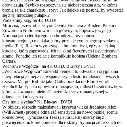
obowiązują. Szybko rozpoczyna się niebezpieczna gra, w której
bronią są siła charakteru i spryt. Jak daleko się posuną, by wydostać
się z tej mrocznej pułapki?
Podziemny krąg na 4K UHD!
Mroczna, przewrotna satyra Davida Finchera z Bradem Pittem i
Edwardem Nortonem w rolach głównych. Popisowy występ
Nortona jako cierpiącego na chroniczną bezsenność
konsumpcyjnego maniaka, który poznaje cynicznego sprzedawcę
mydła (Pitt). Razem wyruszają na buntowniczą, egzystencjalną
krucjatę, która zaprowadzi ich na skraj fizycznych i psychicznych
granic. Ponadto ich relację komplikuje kobieta (Helena Bonham
Carter).
Wichrowe Wzgórza - na 4K UHD, Blu-ray i DVD!
„Wichrowe Wzgórza” Emerald Fennell, to odważna i oryginalna
interpretacja jednej z najwspanialszych historii miłosnych wszech
czasów. Margot Robbie jako Cathy oraz Jacob Elordi w roli
Heathcliffa. Epicka opowieść o pożądaniu, miłości i szaleństwie, w
której zakazana namiętność przeradza się z romantycznej w
odurzającą i toksyczną.
Czy mnie słychac? Na Blu-ray i DVD!
W obliczu rozpadu małżeństwa i kryzysu wieku średniego Alex
(Will Arnett) próbuje odnaleźć sens życia na nowojorskiej scenie
komediowej. Tymczasem Tess (Laura Dern) mierzy się z
poświęceniami, które poniosła dla rodziny. Sytuacja zmusza ich do