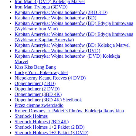
Iron Man 3 (DVD) Kolekcja Marvel
Iron Man Trylogia (3DVD)
Kapitan Ameryka: Wojna bohaterów (2BD 3-D)
Kapitan Ameryka: Wojna bohaterów (BD)
Kapitan Ameryka: Wojna bohaterów (BD) Edycja limitowana
(Wybieram: Iron Man)
Kapitan Ameryka: Wojna bohaterów (BD) Edycja limitowana
(Wybieram: Kapitan Ameryka)
Kapitan Ameryka: Wojna bohaterów (BD) Kolekcja Marvel
Kapitan Ameryka: Wojna bohaterów (DVD)
Kapitan Ameryka: Wojna bohaterów (DVD) Kolekcja
Marvel
Kiss Kiss Bang Bang
Lucky You - Pokerowy blef
Niepokorny Keanu Reeves (4 DVD)
Oppenheimer (2 BD)
Oppenheimer (2 DVD)
Oppenheimer (3BD 4K)
Oppenheimer (3BD 4K) Steelbook
Przez ciemne zwierciadło
Robert Downey Jr. Pakiet 3 filmów, Kolekcja Ikony kina
Sherlock Holmes
Sherlock Holmes (2BD 4K)
Sherlock Holmes 1+2 Pakiet (2 BD)
Sherlock Holmes 1+2 Pakiet (3 DVD)