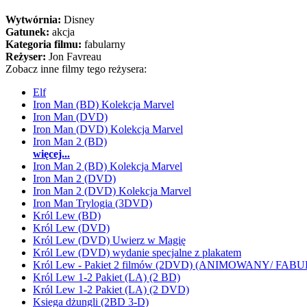
Wytwórnia:
Disney
Gatunek:
akcja
Kategoria filmu:
fabularny
Reżyser:
Jon Favreau
Zobacz inne filmy tego reżysera:
Elf
Iron Man (BD) Kolekcja Marvel
Iron Man (DVD)
Iron Man (DVD) Kolekcja Marvel
Iron Man 2 (BD)
więcej...
Iron Man 2 (BD) Kolekcja Marvel
Iron Man 2 (DVD)
Iron Man 2 (DVD) Kolekcja Marvel
Iron Man Trylogia (3DVD)
Król Lew (BD)
Król Lew (DVD)
Król Lew (DVD) Uwierz w Magię
Król Lew (DVD) wydanie specjalne z plakatem
Król Lew - Pakiet 2 filmów (2DVD) (ANIMOWANY/ FA
Król Lew 1-2 Pakiet (LA) (2 BD)
Król Lew 1-2 Pakiet (LA) (2 DVD)
Księga dżungli (2BD 3-D)