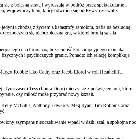
 się z bolesną stratą i wyruszają w podróż przez spektakularne i
, wojowniczy klan, który odwrócił się od Eywy i zerwał z
yni uchodzą z życiem z katastrofy samolotu, trafia na bezludną
rozpoczyna się niebezpieczna gra, w której bronią są siła
ierpiącego na chroniczną bezsenność konsumpcyjnego maniaka,
 fizycznych i psychicznych granic. Ponadto ich relację komplikuje
argot Robbie jako Cathy oraz Jacob Elordi w roli Heathcliffa.
ej. Tymczasem Tess (Laura Dern) mierzy się z poświęceniami, które
ytanie, czy miłość może przybrać nowy kształt.
er, Kelly McGillis, Anthony Edwards, Meg Ryan, Tim Robbins oraz
yć.
omowiony szympans nieoczekiwanie wpadł w dziki szał, a spokojna noc
ierzogród do góry nogami. Trop prowadzi ich przez nieznane