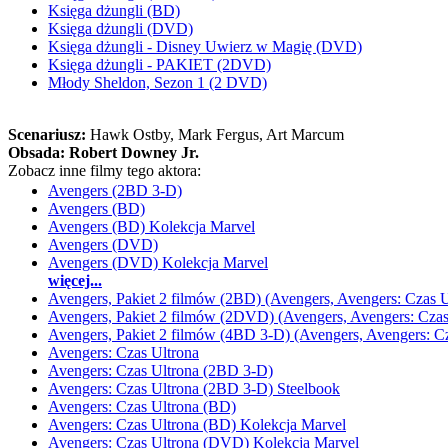
Księga dżungli (BD)
Księga dżungli (DVD)
Księga dżungli - Disney Uwierz w Magię (DVD)
Księga dżungli - PAKIET (2DVD)
Młody Sheldon, Sezon 1 (2 DVD)
Scenariusz:
Hawk Ostby
, Mark Fergus
, Art Marcum
Obsada:
Robert Downey Jr.
Zobacz inne filmy tego aktora:
Avengers (2BD 3-D)
Avengers (BD)
Avengers (BD) Kolekcja Marvel
Avengers (DVD)
Avengers (DVD) Kolekcja Marvel
więcej...
Avengers, Pakiet 2 filmów (2BD) (Avengers, Avengers: Czas U
Avengers, Pakiet 2 filmów (2DVD) (Avengers, Avengers: Czas
Avengers, Pakiet 2 filmów (4BD 3-D) (Avengers, Avengers: Cz
Avengers: Czas Ultrona
Avengers: Czas Ultrona (2BD 3-D)
Avengers: Czas Ultrona (2BD 3-D) Steelbook
Avengers: Czas Ultrona (BD)
Avengers: Czas Ultrona (BD) Kolekcja Marvel
Avengers: Czas Ultrona (DVD) Kolekcja Marvel