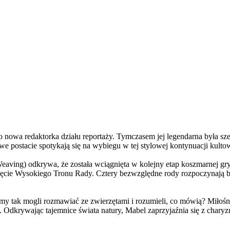
a redaktorka działu reportaży. Tymczasem jej legendarna była szefo
e postacie spotykają się na wybiegu w tej stylowej kontynuacji kulto
ving) odkrywa, że została wciągnięta w kolejny etap koszmarnej gry
 objęcie Wysokiego Tronu Rady. Cztery bezwzględne rody rozpoczynają 
 tak mogli rozmawiać ze zwierzętami i rozumieli, co mówią? Miłośni
. Odkrywając tajemnice świata natury, Mabel zaprzyjaźnia się z char