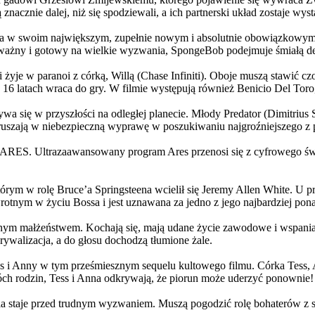
 znacznie dalej, niż się spodziewali, a ich partnerski układ zostaje w
życia w swoim największym, zupełnie nowym i absolutnie obowiązkowy
ażny i gotowy na wielkie wyzwania, SpongeBob podejmuje śmiałą dec
yje w paranoi z córką, Willą (Chase Infiniti). Oboje muszą stawić czoł
16 latach wraca do gry. W filmie występują również Benicio Del Toro,
grywa się w przyszłości na odległej planecie. Młody Predator (Dimitri
 ruszają w niebezpieczną wyprawę w poszukiwaniu najgroźniejszego z
: ARES. Ultrazaawansowany program Ares przenosi się z cyfrowego świ
rym w rolę Bruce’a Springsteena wcielił się Jeremy Allen White. U p
rotnym w życiu Bossa i jest uznawana za jedno z jego najbardziej po
jnym małżeństwem. Kochają się, mają udane życie zawodowe i wspaniałe
ywalizacja, a do głosu dochodzą tłumione żale.
 w tym prześmiesznym sequelu kultowego filmu. Córka Tess, Anna, 
h rodzin, Tess i Anna odkrywają, że piorun może uderzyć ponownie!
la staje przed trudnym wyzwaniem. Muszą pogodzić rolę bohaterów z s