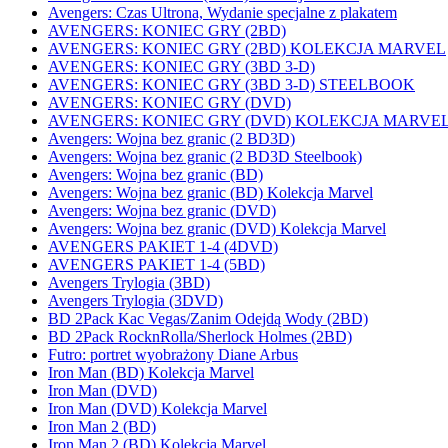
Avengers: Czas Ultrona, Wydanie specjalne z plakatem
AVENGERS: KONIEC GRY (2BD)
AVENGERS: KONIEC GRY (2BD) KOLEKCJA MARVEL
AVENGERS: KONIEC GRY (3BD 3-D)
AVENGERS: KONIEC GRY (3BD 3-D) STEELBOOK
AVENGERS: KONIEC GRY (DVD)
AVENGERS: KONIEC GRY (DVD) KOLEKCJA MARVE
Avengers: Wojna bez granic (2 BD3D)
Avengers: Wojna bez granic (2 BD3D Steelbook)
Avengers: Wojna bez granic (BD)
Avengers: Wojna bez granic (BD) Kolekcja Marvel
Avengers: Wojna bez granic (DVD)
Avengers: Wojna bez granic (DVD) Kolekcja Marvel
AVENGERS PAKIET 1-4 (4DVD)
AVENGERS PAKIET 1-4 (5BD)
Avengers Trylogia (3BD)
Avengers Trylogia (3DVD)
BD 2Pack Kac Vegas/Zanim Odejdą Wody (2BD)
BD 2Pack RocknRolla/Sherlock Holmes (2BD)
Futro: portret wyobrażony Diane Arbus
Iron Man (BD) Kolekcja Marvel
Iron Man (DVD)
Iron Man (DVD) Kolekcja Marvel
Iron Man 2 (BD)
Iron Man 2 (BD) Kolekcja Marvel