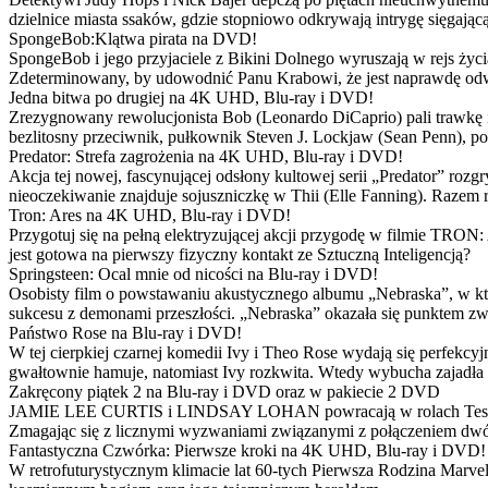
dzielnice miasta ssaków, gdzie stopniowo odkrywają intrygę sięgającą
SpongeBob:Klątwa pirata na DVD!
SpongeBob i jego przyjaciele z Bikini Dolnego wyruszają w rejs 
Zdeterminowany, by udowodnić Panu Krabowi, że jest naprawdę odw
Jedna bitwa po drugiej na 4K UHD, Blu-ray i DVD!
Zrezygnowany rewolucjonista Bob (Leonardo DiCaprio) pali trawkę i ż
bezlitosny przeciwnik, pułkownik Steven J. Lockjaw (Sean Penn), po 
Predator: Strefa zagrożenia na 4K UHD, Blu-ray i DVD!
Akcja tej nowej, fascynującej odsłony kultowej serii „Predator” roz
nieoczekiwanie znajduje sojuszniczkę w Thii (Elle Fanning). Razem
Tron: Ares na 4K UHD, Blu-ray i DVD!
Przygotuj się na pełną elektryzującej akcji przygodę w filmie TRON
jest gotowa na pierwszy fizyczny kontakt ze Sztuczną Inteligencją?
Springsteen: Ocal mnie od nicości na Blu-ray i DVD!
Osobisty film o powstawaniu akustycznego albumu „Nebraska”, w któ
sukcesu z demonami przeszłości. „Nebraska” okazała się punktem zw
Państwo Rose na Blu-ray i DVD!
W tej cierpkiej czarnej komedii Ivy i Theo Rose wydają się perfekcy
gwałtownie hamuje, natomiast Ivy rozkwita. Wtedy wybucha zajadła r
Zakręcony piątek 2 na Blu-ray i DVD oraz w pakiecie 2 DVD
JAMIE LEE CURTIS i LINDSAY LOHAN powracają w rolach Tess i Anny
Zmagając się z licznymi wyzwaniami związanymi z połączeniem dwóc
Fantastyczna Czwórka: Pierwsze kroki na 4K UHD, Blu-ray i DVD!
W retrofuturystycznym klimacie lat 60-tych Pierwsza Rodzina Marve