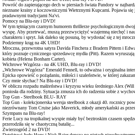
Powróć do zapierającego dech w piersiach świata Pandory w najbardzie
nieznane krainy z koczowniczymi Wietrznymi Kupcami. Pojawia się 
pradawnymi tradycjami Na'vi.
Pomocy na Blu-ray i DVD!
W tym tętniącym czarnym humorem thrillerze psychologicznym dwoje
wyspę. Aby przetrwać, muszą przezwyciężyć wzajemną niechęć i naucz
charakteru i spryt. Jak daleko się posuną, by wydostać się z tej mrocz
Podziemny krąg na 4K UHD!
Mroczna, przewrotna satyra Davida Finchera z Bradem Pittem i Ed
który poznaje cynicznego sprzedawcę mydła (Pitt). Razem wyruszają n
kobieta (Helena Bonham Carter).
Wichrowe Wzgórza - na 4K UHD, Blu-ray i DVD!
„Wichrowe Wzgórza” Emerald Fennell, to odważna i oryginalna interpr
Epicka opowieść o pożądaniu, miłości i szaleństwie, w której zakaza
Czy mnie słychac? Na Blu-ray i DVD!
W obliczu rozpadu małżeństwa i kryzysu wieku średniego Alex (Will 
poniosła dla rodziny. Sytuacja zmusza ich do radzenia sobie z wych
Top Gun - Steelbook BLU- RAY
Top Gun - kolekcjonerska wersja steelbook z okazji 40. rocznicy po
niezrównany Tom Cruise jako Maverick, młody amerykański as przestw
Szympans na Blu-ray!
Ferie Lucy na tropikalnej wyspie miały być beztroskim czasem spędz
przerodziła się w chaotyczną batalię...
Zwierzogród 2 na DVD!
Detektywi Judy Hops i Nick Bajer depczą po piętach nieuchwytnemu