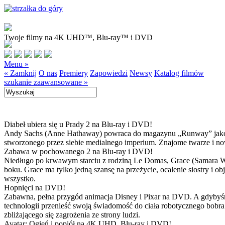
Twoje filmy na 4K UHD™, Blu-ray™ i DVD
Menu »
« Zamknij
O nas
Premiery
Zapowiedzi
Newsy
Katalog filmów
szukanie zaawansowane »
Diabeł ubiera się u Prady 2 na Blu-ray i DVD!
Andy Sachs (Anne Hathaway) powraca do magazynu „Runway” jako now
stworzonego przez siebie medialnego imperium. Znajome twarze i now
Zabawa w pochowanego 2 na Blu-ray i DVD!
Niedługo po krwawym starciu z rodziną Le Domas, Grace (Samara Wea
boku. Grace ma tylko jedną szansę na przeżycie, ocalenie siostry i
wszystko.
Hopnięci na DVD!
Zabawna, pełna przygód animacja Disney i Pixar na DVD. A gdybyśmy
technologii przenieść swoją świadomość do ciała robotycznego bobra
zbliżającego się zagrożenia ze strony ludzi.
Avatar: Ogień i popiół na 4K UHD, Blu-ray i DVD!