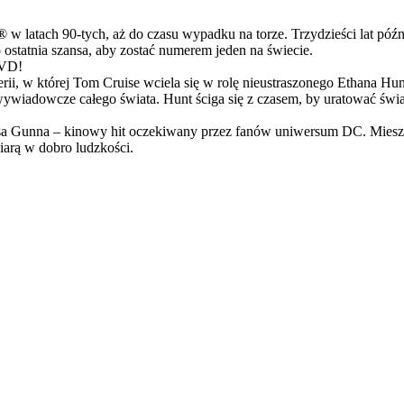
latach 90-tych, aż do czasu wypadku na torze. Trzydzieści lat późn
ostatnia szansa, aby zostać numerem jeden na świecie.
DVD!
serii, w której Tom Cruise wciela się w rolę nieustraszonego Ethana 
ci wywiadowcze całego świata. Hunt ściga się z czasem, by uratować świ
Gunna – kinowy hit oczekiwany przez fanów uniwersum DC. Mieszanka
arą w dobro ludzkości.