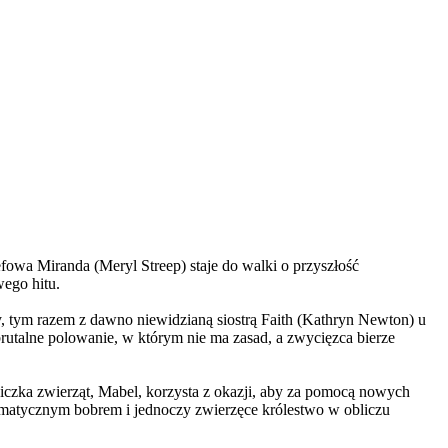
wa Miranda (Meryl Streep) staje do walki o przyszłość
wego hitu.
, tym razem z dawno niewidzianą siostrą Faith (Kathryn Newton) u
brutalne polowanie, w którym nie ma zasad, a zwycięzca bierze
czka zwierząt, Mabel, korzysta z okazji, aby za pomocą nowych
yzmatycznym bobrem i jednoczy zwierzęce królestwo w obliczu