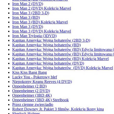
Iron Man 2 (DVD)
Iron Man 2 (DVD) Kolekcja Marvel
Iron Man 3 (2BD 3-D)
Iron Man 3 (BD)
Iron Man 3 (BD) Kolekcja Marvel
Iron Man 3 (DVD)
Iron Man 3 (DVD) Kolekcja Marvel
Iron Man Trylogia (3DVD)
Kapitan Ameryka: Wojna bohaterów (2BD 3-D)
Kapitan Ameryka: Wojna bohaterów (BD)
Kapitan Ameryka: Wojna bohaterów (BD) Edycja limitowana 
Kapitan Ameryka: Wojna bohaterów (BD) Edycja limitowana 
Kapitan Ameryka: Wojna bohaterów (BD) Kolekcja Marvel
Kapitan Ameryka: Wojna bohaterów (DVD)
Kapitan Ameryka: Wojna bohaterów (DVD) Kolekcja Marvel
Kiss Kiss Bang Bang
Lucky You - Pokerowy blef
Niepokorny Keanu Reeves (4 DVD)
Oppenheimer (2 BD)
Oppenheimer (2 DVD)
Oppenheimer (3BD 4K)
Oppenheimer (3BD 4K) Steelbook
Przez ciemne zwierciadło
Robert Downey Jr. Pakiet 3 filmów, Kolekcja Ikony kina
Sherlock Holmes