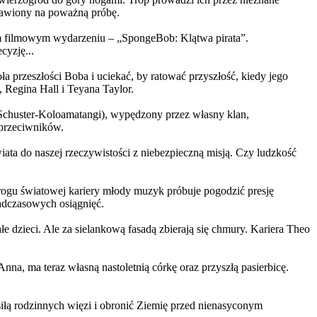
ystawiony na poważną próbę.
m filmowym wydarzeniu – „SpongeBob: Klątwa pirata”.
yzję...
a przeszłości Boba i uciekać, by ratować przyszłość, kiedy jego
 Regina Hall i Teyana Taylor.
us Schuster-Koloamatangi), wypędzony przez własny klan,
 przeciwników.
ata do naszej rzeczywistości z niebezpieczną misją. Czy ludzkość
rogu światowej kariery młody muzyk próbuje pogodzić presję
nadczasowych osiągnięć.
 dzieci. Ale za sielankową fasadą zbierają się chmury. Kariera Theo
ma teraz własną nastoletnią córkę oraz przyszłą pasierbicę.
iłą rodzinnych więzi i obronić Ziemię przed nienasyconym