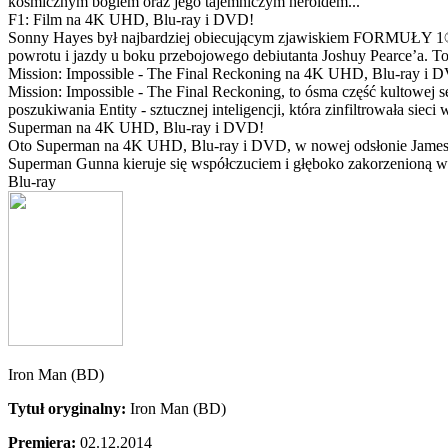
kosmicznym bogiem oraz jego tajemniczym heroldem...
F1: Film na 4K UHD, Blu-ray i DVD!
Sonny Hayes był najbardziej obiecującym zjawiskiem FORMUŁY 1® w 
powrotu i jazdy u boku przebojowego debiutanta Joshuy Pearce’a. To 
Mission: Impossible - The Final Reckoning na 4K UHD, Blu-ray i 
Mission: Impossible - The Final Reckoning, to ósma część kultowej 
poszukiwania Entity - sztucznej inteligencji, która zinfiltrowała sie
Superman na 4K UHD, Blu-ray i DVD!
Oto Superman na 4K UHD, Blu-ray i DVD, w nowej odsłonie Jamesa 
Superman Gunna kieruje się współczuciem i głęboko zakorzenioną wi
Blu-ray
Iron Man (BD)
Tytuł oryginalny:
Iron Man (BD)
Premiera:
02.12.2014