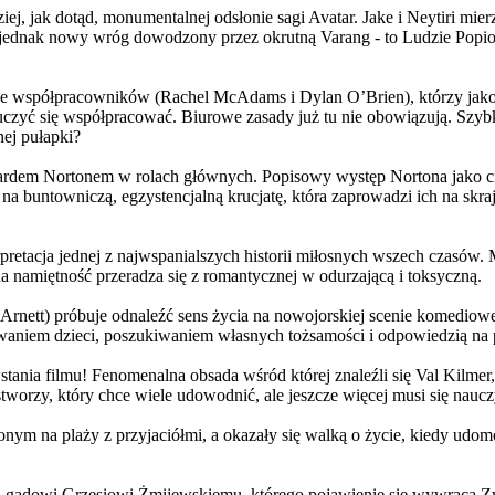
j, jak dotąd, monumentalnej odsłonie sagi Avatar. Jake i Neytiri mierzą
jednak nowy wróg dowodzony przez okrutną Varang - to Ludzie Popiołu
 współpracowników (Rachel McAdams i Dylan O’Brien), którzy jako jed
yć się współpracować. Biurowe zasady już tu nie obowiązują. Szybko 
nej pułapki?
wardem Nortonem w rolach głównych. Popisowy występ Nortona jako c
a buntowniczą, egzystencjalną krucjatę, która zaprowadzi ich na skraj
etacja jednej z najwspanialszych historii miłosnych wszech czasów. M
na namiętność przeradza się z romantycznej w odurzającą i toksyczną.
Arnett) próbuje odnaleźć sens życia na nowojorskiej scenie komediow
owaniem dzieci, poszukiwaniem własnych tożsamości i odpowiedzią na p
wstania filmu! Fenomenalna obsada wśród której znaleźli się Val Kilm
orzy, który chce wiele udowodnić, ale jeszcze więcej musi się naucz
onym na plaży z przyjaciółmi, a okazały się walką o życie, kiedy ud
 gadowi Grzesiowi Żmijewskiemu, którego pojawienie się wywraca Zw