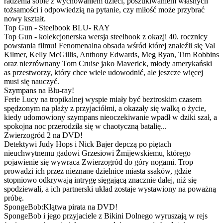
radzenia sobie z wychowaniem dzieci, poszukiwaniem własnych
tożsamości i odpowiedzią na pytanie, czy miłość może przybrać
nowy kształt.
Top Gun - Steelbook BLU- RAY
Top Gun - kolekcjonerska wersja steelbook z okazji 40. rocznicy
powstania filmu! Fenomenalna obsada wśród której znaleźli się Val
Kilmer, Kelly McGillis, Anthony Edwards, Meg Ryan, Tim Robbins
oraz niezrównany Tom Cruise jako Maverick, młody amerykański
as przestworzy, który chce wiele udowodnić, ale jeszcze więcej
musi się nauczyć.
Szympans na Blu-ray!
Ferie Lucy na tropikalnej wyspie miały być beztroskim czasem
spędzonym na plaży z przyjaciółmi, a okazały się walką o życie,
kiedy udomowiony szympans nieoczekiwanie wpadł w dziki szał, a
spokojna noc przerodziła się w chaotyczną batalię...
Zwierzogród 2 na DVD!
Detektywi Judy Hops i Nick Bajer depczą po piętach
nieuchwytnemu gadowi Grzesiowi Żmijewskiemu, którego
pojawienie się wywraca Zwierzogród do góry nogami. Trop
prowadzi ich przez nieznane dzielnice miasta ssaków, gdzie
stopniowo odkrywają intrygę sięgającą znacznie dalej, niż się
spodziewali, a ich partnerski układ zostaje wystawiony na poważną
próbę.
SpongeBob:Klątwa pirata na DVD!
SpongeBob i jego przyjaciele z Bikini Dolnego wyruszają w rejs