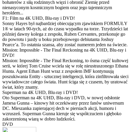
bohaterów z siłą rodzinnych więzi i obronić Ziemię przed
nienasyconym kosmicznym bogiem oraz jego tajemniczym
heroldem...
F1: Film na 4K UHD, Blu-ray i DVD!
Sonny Hayes był najbardziej obiecującym zjawiskiem FORMUŁY
1® w latach 90-tych, aż do czasu wypadku na torze. Trzydzieści lat
później dawny kolega z zespołu, Ruben Cervantes, przekonuje go
do powrotu i jazdy u boku przebojowego debiutanta Joshuy
Pearce’a. To ostatnia szansa, aby zostać numerem jeden na świecie.
Mission: Impossible - The Final Reckoning na 4K UHD, Blu-ray i
DVD!
Mission: Impossible - The Final Reckoning, to ósma część kultowej
serii, w której Tom Cruise wciela się w rolę nieustraszonego Ethana
Hunta. Agent Ethan Hunt wraz z zespołem IMF kontynuują
poszukiwania Entity - sztucznej inteligencji, która zinfiltrowała sieci
wywiadowcze całego świata. Hunt ściga się z czasem, by uratować
świat, który znamy.
Superman na 4K UHD, Blu-ray i DVD!
Oto Superman na 4K UHD, Blu-ray i DVD, w nowej odsłonie
Jamesa Gunna – kinowy hit oczekiwany przez fanów uniwersum
DC. Mieszanka zapierającej dech w piersiach akcji, humoru i
wzruszeń. Superman Gunna kieruje się współczuciem i głęboko
zakorzenioną wiarą w dobro ludzkości.
DVD