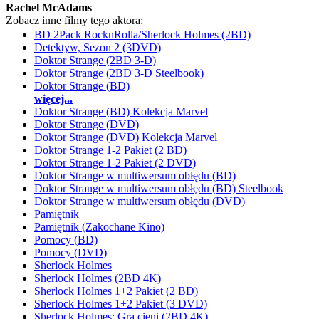
Rachel McAdams
Zobacz inne filmy tego aktora:
BD 2Pack RocknRolla/Sherlock Holmes (2BD)
Detektyw, Sezon 2 (3DVD)
Doktor Strange (2BD 3-D)
Doktor Strange (2BD 3-D Steelbook)
Doktor Strange (BD)
więcej...
Doktor Strange (BD) Kolekcja Marvel
Doktor Strange (DVD)
Doktor Strange (DVD) Kolekcja Marvel
Doktor Strange 1-2 Pakiet (2 BD)
Doktor Strange 1-2 Pakiet (2 DVD)
Doktor Strange w multiwersum obłędu (BD)
Doktor Strange w multiwersum obłędu (BD) Steelbook
Doktor Strange w multiwersum obłędu (DVD)
Pamiętnik
Pamiętnik (Zakochane Kino)
Pomocy (BD)
Pomocy (DVD)
Sherlock Holmes
Sherlock Holmes (2BD 4K)
Sherlock Holmes 1+2 Pakiet (2 BD)
Sherlock Holmes 1+2 Pakiet (3 DVD)
Sherlock Holmes: Gra cieni (2BD 4K)