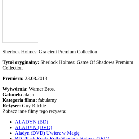
Sherlock Holmes: Gra cieni Premium Collection
Tytuł oryginalny:
Sherlock Holmes: Game Of Shadows Premium
Collection
Premiera:
23.08.2013
Wytwórnia:
Warner Bros.
Gatunek:
akcja
Kategoria filmu:
fabularny
Reżyser:
Guy Ritchie
Zobacz inne filmy tego reżysera:
ALADYN (BD)
ALADYN (DVD)
Aladyn (DVD) Uwierz w Magię
BD 2Pack RocknRolla/Sherlock Holmes (2BD)