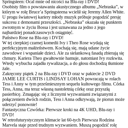
Springsteen: Ocal mnie od nicości na Blu-ray i DVD!
Osobisty film o powstawaniu akustycznego albumu „Nebraska”, w
którym w rolę Bruce’a Springsteena wcielił się Jeremy Allen White.
U progu światowej kariery młody muzyk próbuje pogodzić presję
sukcesu z demonami przeszłości. „Nebraska” okazała się punktem
zwrotnym w życiu Bossa i jest uznawana za jedno z jego
najbardziej ponadczasowych osiągnięć.
Państwo Rose na Blu-ray i DVD!
W tej cierpkiej czarnej komedii Ivy i Theo Rose wydają się
perfekcyjnym małżeństwem. Kochają się, mają udane życie
zawodowe i wspaniałe dzieci. Ale za sielankową fasadą zbierają się
chmury. Kariera Theo gwałtownie hamuje, natomiast Ivy rozkwita.
Wtedy wybucha zajadła rywalizacja, a do głosu dochodzą tłumione
żale.
Zakręcony piątek 2 na Blu-ray i DVD oraz w pakiecie 2 DVD
JAMIE LEE CURTIS i LINDSAY LOHAN powracają w rolach
Tess i Anny w tym prześmiesznym sequelu kultowego filmu. Córka
Tess, Anna, ma teraz własną nastoletnią córkę oraz przyszłą
pasierbicę. Zmagając się z licznymi wyzwaniami związanymi z
połączeniem dwóch rodzin, Tess i Anna odkrywają, że piorun może
uderzyć ponownie!
Fantastyczna Czwórka: Pierwsze kroki na 4K UHD, Blu-ray i
DVD!
W retrofuturystycznym klimacie lat 60-tych Pierwsza Rodzina
Marvela staje przed trudnym wyzwaniem. Muszą pogodzić rolę