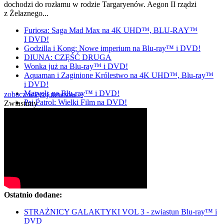
dochodzi do rozłamu w rodzie Targaryenów. Aegon II rządzi
z Żelaznego...
Furiosa: Saga Mad Max na 4K UHD™, BLU-RAY™
I DVD!
Godzilla i Kong: Nowe imperium na Blu-ray™ i DVD!
DIUNA: CZĘŚĆ DRUGA
Wonka już na Blu-ray™ i DVD!
Aquaman i Zaginione Królestwo na 4K UHD™, Blu-ray™
i DVD!
Marvels na Blu-ray™ i DVD!
zobacz więcej newsów »
Psi Patrol: Wielki Film na DVD!
Zwiastuny
Ostatnio dodane:
STRAŻNICY GALAKTYKI VOL 3 - zwiastun Blu-ray™ i
DVD