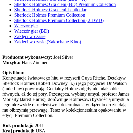
Sherlock Holmes: Gra cieni (BD) Premium Collection
Sherlock Holmes: Gra cieni Lenticular
Sherlock Holmes Premium Collection
Sherlock Holmes Premium Collection (2 DVD)
Wieczór gier
Wieczór gier (BD)
Zaklęci w czasie
Zaklęci w czasie (Zakochane Kino)
Producent wykonawczy:
Joel Silver
Muzyka:
Hans Zimmer
Opis filmu:
Kontynuacja światowego hitu w reżyserii Guya Ritche. Detektyw
Sherlock Holmes (Robert Downey Jr.) i jego przyjaciel Dr Watson
(Jude Law) powracają. Genialny Holmes nigdy nie miał sobie
równych, aż do tej pory. Przestępca, wybitny umysł, profesor James
Moriarty (Jared Harris), dorównuje Holmesowi bystrością umysłu a
jego niezwykłe okrucieństwo i determinacja w dążeniu do zła dają
mu olbrzymią przewagę. Teraz w kolekcjonerskim opakowaniu w
edycji Premium Collection.
Rok produkcji:
2011
Kraj produkcji:
USA