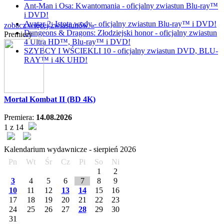
Ant-Man i Osa: Kwantomania - oficjalny zwiastun Blu-ray™
i DVD!
Avatar 2: Istota wody - oficjalny zwiastun Blu-ray™ i DVD!
zobacz więcej zwiastunów »
Dungeons & Dragons: Złodziejski honor - oficjalny zwiastun
Premiery
4 Ultra HD™, Blu-ray™ i DVD!
SZYBCY I WŚCIEKLI 10 - oficjalny zwiastun DVD, BLU-
RAY™ i 4K UHD!
Mortal Kombat II (BD 4K)
Premiera:
14.08.2026
1 z 14
Kalendarium wydawnicze -
sierpień
2026
Pn
Wt
Śr
Cz
Pi
So
Ni
1
2
3
4
5
6
7
8
9
10
11
12
13
14
15
16
17
18
19
20
21
22
23
24
25
26
27
28
29
30
31