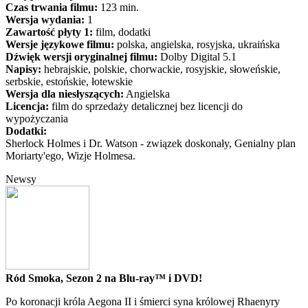
Czas trwania filmu:
123 min.
Wersja wydania:
1
Zawartość płyty 1:
film, dodatki
Wersje językowe filmu:
polska, angielska, rosyjska, ukraińska
Dźwięk wersji oryginalnej filmu:
Dolby Digital 5.1
Napisy:
hebrajskie, polskie, chorwackie, rosyjskie, słoweńskie,
serbskie, estońskie, łotewskie
Wersja dla niesłyszących:
Angielska
Licencja:
film do sprzedaży detalicznej bez licencji do
wypożyczania
Dodatki:
Sherlock Holmes i Dr. Watson - związek doskonały, Genialny plan
Moriarty'ego, Wizje Holmesa.
Newsy
Ród Smoka, Sezon 2 na Blu-ray™ i DVD!
Po koronacji króla Aegona II i śmierci syna królowej Rhaenyry