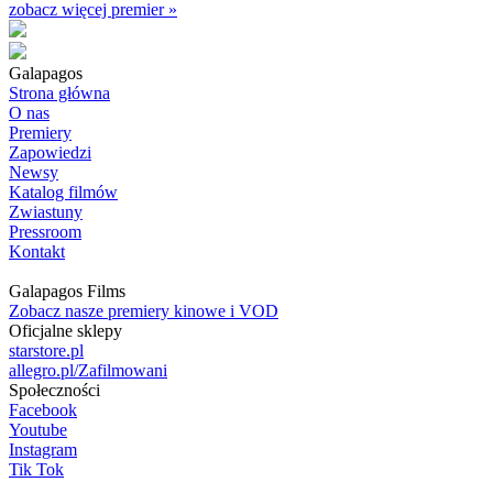
zobacz więcej premier »
Galapagos
Strona główna
O nas
Premiery
Zapowiedzi
Newsy
Katalog filmów
Zwiastuny
Pressroom
Kontakt
Galapagos Films
Zobacz nasze premiery kinowe i VOD
Oficjalne sklepy
starstore.pl
allegro.pl/Zafilmowani
Społeczności
Facebook
Youtube
Instagram
Tik Tok