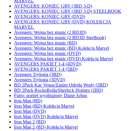
MARVEL
AVENGERS: KONIEC GRY (3BD 3-D)
AVENGERS: KONIEC GRY (3BD 3-D) STEELBOOK
AVENGERS: KONIEC GRY (DVD)
AVENGERS: KONIEC GRY (DVD) KOLEKCJA
MARVEL
Avengers: Wojna bez granic (2 BD3D)
Avengers: Wojna bez granic (2 BD3D Steelbook)
Avengers: Wojna bez granic (BD)
Avengers: Wojna bez granic (BD) Kolekcja Marvel
Avengers: Wojna bez granic (DVD)
Avengers: Wojna bez granic (DVD) Kolekcja Marvel
AVENGERS PAKIET 1-4 (4DVD)
AVENGERS PAKIET 1-4 (5BD)
Avengers Trylogia (3BD)
Avengers Trylogia (3DVD)
BD 2Pack Kac Vegas/Zanim Odejdą Wody (2BD)
BD 2Pack RocknRolla/Sherlock Holmes (2BD)
Futro: portret wyobrażony Diane Arbus
Iron Man (BD)
Iron Man (BD) Kolekcja Marvel
Iron Man (DVD)
Iron Man (DVD) Kolekcja Marvel
Iron Man 2 (BD)
Iron Man 2 (BD) Kolekcja Marvel