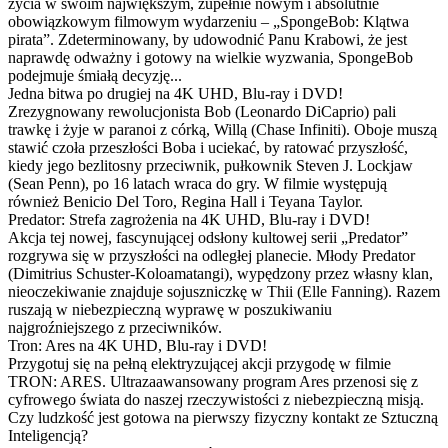
życia w swoim największym, zupełnie nowym i absolutnie
obowiązkowym filmowym wydarzeniu – „SpongeBob: Klątwa
pirata”. Zdeterminowany, by udowodnić Panu Krabowi, że jest
naprawdę odważny i gotowy na wielkie wyzwania, SpongeBob
podejmuje śmiałą decyzję...
Jedna bitwa po drugiej na 4K UHD, Blu-ray i DVD!
Zrezygnowany rewolucjonista Bob (Leonardo DiCaprio) pali
trawkę i żyje w paranoi z córką, Willą (Chase Infiniti). Oboje muszą
stawić czoła przeszłości Boba i uciekać, by ratować przyszłość,
kiedy jego bezlitosny przeciwnik, pułkownik Steven J. Lockjaw
(Sean Penn), po 16 latach wraca do gry. W filmie występują
również Benicio Del Toro, Regina Hall i Teyana Taylor.
Predator: Strefa zagrożenia na 4K UHD, Blu-ray i DVD!
Akcja tej nowej, fascynującej odsłony kultowej serii „Predator”
rozgrywa się w przyszłości na odległej planecie. Młody Predator
(Dimitrius Schuster-Koloamatangi), wypędzony przez własny klan,
nieoczekiwanie znajduje sojuszniczkę w Thii (Elle Fanning). Razem
ruszają w niebezpieczną wyprawę w poszukiwaniu
najgroźniejszego z przeciwników.
Tron: Ares na 4K UHD, Blu-ray i DVD!
Przygotuj się na pełną elektryzującej akcji przygodę w filmie
TRON: ARES. Ultrazaawansowany program Ares przenosi się z
cyfrowego świata do naszej rzeczywistości z niebezpieczną misją.
Czy ludzkość jest gotowa na pierwszy fizyczny kontakt ze Sztuczną
Inteligencją?