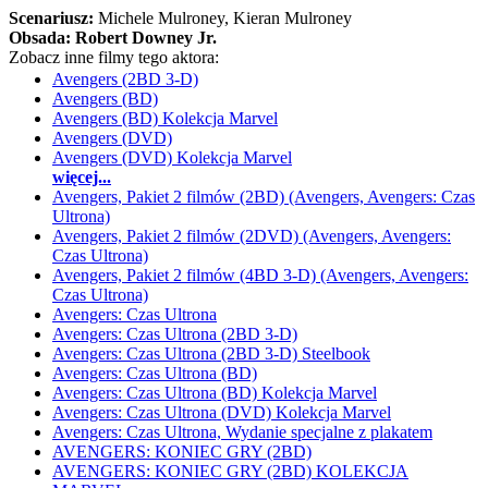
Scenariusz:
Michele Mulroney
, Kieran Mulroney
Obsada:
Robert Downey Jr.
Zobacz inne filmy tego aktora:
Avengers (2BD 3-D)
Avengers (BD)
Avengers (BD) Kolekcja Marvel
Avengers (DVD)
Avengers (DVD) Kolekcja Marvel
więcej...
Avengers, Pakiet 2 filmów (2BD) (Avengers, Avengers: Czas
Ultrona)
Avengers, Pakiet 2 filmów (2DVD) (Avengers, Avengers:
Czas Ultrona)
Avengers, Pakiet 2 filmów (4BD 3-D) (Avengers, Avengers:
Czas Ultrona)
Avengers: Czas Ultrona
Avengers: Czas Ultrona (2BD 3-D)
Avengers: Czas Ultrona (2BD 3-D) Steelbook
Avengers: Czas Ultrona (BD)
Avengers: Czas Ultrona (BD) Kolekcja Marvel
Avengers: Czas Ultrona (DVD) Kolekcja Marvel
Avengers: Czas Ultrona, Wydanie specjalne z plakatem
AVENGERS: KONIEC GRY (2BD)
AVENGERS: KONIEC GRY (2BD) KOLEKCJA