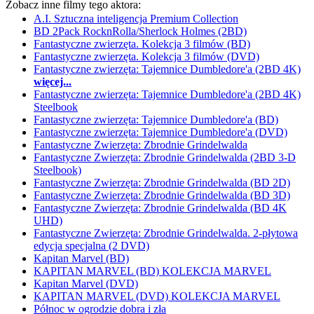
Zobacz inne filmy tego aktora:
A.I. Sztuczna inteligencja Premium Collection
BD 2Pack RocknRolla/Sherlock Holmes (2BD)
Fantastyczne zwierzęta. Kolekcja 3 filmów (BD)
Fantastyczne zwierzęta. Kolekcja 3 filmów (DVD)
Fantastyczne zwierzęta: Tajemnice Dumbledore'a (2BD 4K)
więcej...
Fantastyczne zwierzęta: Tajemnice Dumbledore'a (2BD 4K)
Steelbook
Fantastyczne zwierzęta: Tajemnice Dumbledore'a (BD)
Fantastyczne zwierzęta: Tajemnice Dumbledore'a (DVD)
Fantastyczne Zwierzęta: Zbrodnie Grindelwalda
Fantastyczne Zwierzęta: Zbrodnie Grindelwalda (2BD 3-D
Steelbook)
Fantastyczne Zwierzęta: Zbrodnie Grindelwalda (BD 2D)
Fantastyczne Zwierzęta: Zbrodnie Grindelwalda (BD 3D)
Fantastyczne Zwierzęta: Zbrodnie Grindelwalda (BD 4K
UHD)
Fantastyczne Zwierzęta: Zbrodnie Grindelwalda. 2-płytowa
edycja specjalna (2 DVD)
Kapitan Marvel (BD)
KAPITAN MARVEL (BD) KOLEKCJA MARVEL
Kapitan Marvel (DVD)
KAPITAN MARVEL (DVD) KOLEKCJA MARVEL
Północ w ogrodzie dobra i zła