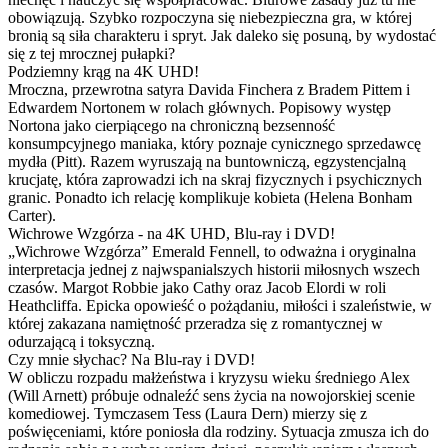
obowiązują. Szybko rozpoczyna się niebezpieczna gra, w której
bronią są siła charakteru i spryt. Jak daleko się posuną, by wydostać
się z tej mrocznej pułapki?
Podziemny krąg na 4K UHD!
Mroczna, przewrotna satyra Davida Finchera z Bradem Pittem i
Edwardem Nortonem w rolach głównych. Popisowy występ
Nortona jako cierpiącego na chroniczną bezsenność
konsumpcyjnego maniaka, który poznaje cynicznego sprzedawcę
mydła (Pitt). Razem wyruszają na buntowniczą, egzystencjalną
krucjatę, która zaprowadzi ich na skraj fizycznych i psychicznych
granic. Ponadto ich relację komplikuje kobieta (Helena Bonham
Carter).
Wichrowe Wzgórza - na 4K UHD, Blu-ray i DVD!
„Wichrowe Wzgórza” Emerald Fennell, to odważna i oryginalna
interpretacja jednej z najwspanialszych historii miłosnych wszech
czasów. Margot Robbie jako Cathy oraz Jacob Elordi w roli
Heathcliffa. Epicka opowieść o pożądaniu, miłości i szaleństwie, w
której zakazana namiętność przeradza się z romantycznej w
odurzającą i toksyczną.
Czy mnie słychac? Na Blu-ray i DVD!
W obliczu rozpadu małżeństwa i kryzysu wieku średniego Alex
(Will Arnett) próbuje odnaleźć sens życia na nowojorskiej scenie
komediowej. Tymczasem Tess (Laura Dern) mierzy się z
poświęceniami, które poniosła dla rodziny. Sytuacja zmusza ich do