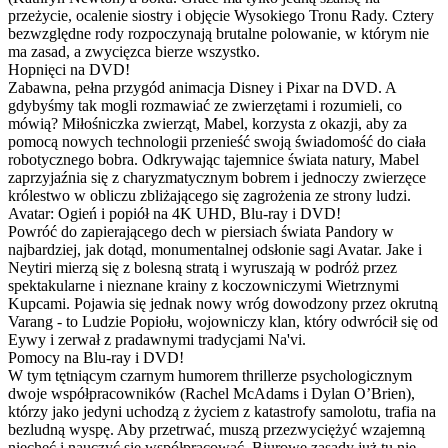
przeżycie, ocalenie siostry i objęcie Wysokiego Tronu Rady. Cztery
bezwzględne rody rozpoczynają brutalne polowanie, w którym nie
ma zasad, a zwycięzca bierze wszystko.
Hopnięci na DVD!
Zabawna, pełna przygód animacja Disney i Pixar na DVD. A
gdybyśmy tak mogli rozmawiać ze zwierzętami i rozumieli, co
mówią? Miłośniczka zwierząt, Mabel, korzysta z okazji, aby za
pomocą nowych technologii przenieść swoją świadomość do ciała
robotycznego bobra. Odkrywając tajemnice świata natury, Mabel
zaprzyjaźnia się z charyzmatycznym bobrem i jednoczy zwierzęce
królestwo w obliczu zbliżającego się zagrożenia ze strony ludzi.
Avatar: Ogień i popiół na 4K UHD, Blu-ray i DVD!
Powróć do zapierającego dech w piersiach świata Pandory w
najbardziej, jak dotąd, monumentalnej odsłonie sagi Avatar. Jake i
Neytiri mierzą się z bolesną stratą i wyruszają w podróż przez
spektakularne i nieznane krainy z koczowniczymi Wietrznymi
Kupcami. Pojawia się jednak nowy wróg dowodzony przez okrutną
Varang - to Ludzie Popiołu, wojowniczy klan, który odwrócił się od
Eywy i zerwał z pradawnymi tradycjami Na'vi.
Pomocy na Blu-ray i DVD!
W tym tętniącym czarnym humorem thrillerze psychologicznym
dwoje współpracowników (Rachel McAdams i Dylan O’Brien),
którzy jako jedyni uchodzą z życiem z katastrofy samolotu, trafia na
bezludną wyspę. Aby przetrwać, muszą przezwyciężyć wzajemną
niechęć i nauczyć się współpracować. Biurowe zasady już tu nie