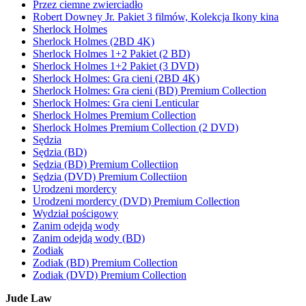
Przez ciemne zwierciadło
Robert Downey Jr. Pakiet 3 filmów, Kolekcja Ikony kina
Sherlock Holmes
Sherlock Holmes (2BD 4K)
Sherlock Holmes 1+2 Pakiet (2 BD)
Sherlock Holmes 1+2 Pakiet (3 DVD)
Sherlock Holmes: Gra cieni (2BD 4K)
Sherlock Holmes: Gra cieni (BD) Premium Collection
Sherlock Holmes: Gra cieni Lenticular
Sherlock Holmes Premium Collection
Sherlock Holmes Premium Collection (2 DVD)
Sędzia
Sędzia (BD)
Sędzia (BD) Premium Collectiion
Sędzia (DVD) Premium Collectiion
Urodzeni mordercy
Urodzeni mordercy (DVD) Premium Collection
Wydział pościgowy
Zanim odejdą wody
Zanim odejdą wody (BD)
Zodiak
Zodiak (BD) Premium Collection
Zodiak (DVD) Premium Collection
Jude Law