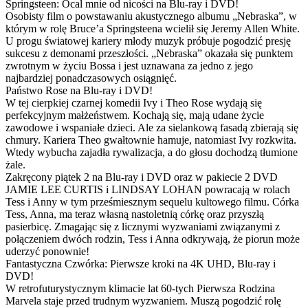
Springsteen: Ocal mnie od nicości na Blu-ray i DVD!
Osobisty film o powstawaniu akustycznego albumu „Nebraska”, w
którym w rolę Bruce’a Springsteena wcielił się Jeremy Allen White.
U progu światowej kariery młody muzyk próbuje pogodzić presję
sukcesu z demonami przeszłości. „Nebraska” okazała się punktem
zwrotnym w życiu Bossa i jest uznawana za jedno z jego
najbardziej ponadczasowych osiągnięć.
Państwo Rose na Blu-ray i DVD!
W tej cierpkiej czarnej komedii Ivy i Theo Rose wydają się
perfekcyjnym małżeństwem. Kochają się, mają udane życie
zawodowe i wspaniałe dzieci. Ale za sielankową fasadą zbierają się
chmury. Kariera Theo gwałtownie hamuje, natomiast Ivy rozkwita.
Wtedy wybucha zajadła rywalizacja, a do głosu dochodzą tłumione
żale.
Zakręcony piątek 2 na Blu-ray i DVD oraz w pakiecie 2 DVD
JAMIE LEE CURTIS i LINDSAY LOHAN powracają w rolach
Tess i Anny w tym prześmiesznym sequelu kultowego filmu. Córka
Tess, Anna, ma teraz własną nastoletnią córkę oraz przyszłą
pasierbicę. Zmagając się z licznymi wyzwaniami związanymi z
połączeniem dwóch rodzin, Tess i Anna odkrywają, że piorun może
uderzyć ponownie!
Fantastyczna Czwórka: Pierwsze kroki na 4K UHD, Blu-ray i
DVD!
W retrofuturystycznym klimacie lat 60-tych Pierwsza Rodzina
Marvela staje przed trudnym wyzwaniem. Muszą pogodzić rolę