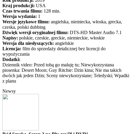
Rok produkcji:
2019
Kraj produkcji:
USA
Czas trwania filmu:
128 min.
Wersja wydania:
1
Wersje językowe filmu:
angielska, niemiecka, włoska, grecka,
czeska, polski dubbing
Dźwięk wersji oryginalnej filmu:
DTS-HD Master Audio 7.1
Napisy:
polskie, czeskie, greckie, niemieckie, włoskie
Wersja dla niesłyszących:
angielskie
Licencja:
film do sprzedaży detalicznej bez licencji do
wypożyczania
Dodatki:
Dziennik video: Przed tobą go maluję tu; Niewykorzystana
piosenka: Desert Moon; Guy Ritchie: Dżin kina; Nie ma takich
dwóch jak jeden Dżin; Sceny niewykorzystane; Teledyski; Wpadki
z planu
Newsy