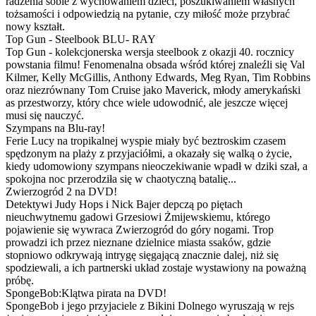
radzenia sobie z wychowaniem dzieci, poszukiwaniem własnych
tożsamości i odpowiedzią na pytanie, czy miłość może przybrać
nowy kształt.
Top Gun - Steelbook BLU- RAY
Top Gun - kolekcjonerska wersja steelbook z okazji 40. rocznicy
powstania filmu! Fenomenalna obsada wśród której znaleźli się Val
Kilmer, Kelly McGillis, Anthony Edwards, Meg Ryan, Tim Robbins
oraz niezrównany Tom Cruise jako Maverick, młody amerykański
as przestworzy, który chce wiele udowodnić, ale jeszcze więcej
musi się nauczyć.
Szympans na Blu-ray!
Ferie Lucy na tropikalnej wyspie miały być beztroskim czasem
spędzonym na plaży z przyjaciółmi, a okazały się walką o życie,
kiedy udomowiony szympans nieoczekiwanie wpadł w dziki szał, a
spokojna noc przerodziła się w chaotyczną batalię...
Zwierzogród 2 na DVD!
Detektywi Judy Hops i Nick Bajer depczą po piętach
nieuchwytnemu gadowi Grzesiowi Żmijewskiemu, którego
pojawienie się wywraca Zwierzogród do góry nogami. Trop
prowadzi ich przez nieznane dzielnice miasta ssaków, gdzie
stopniowo odkrywają intrygę sięgającą znacznie dalej, niż się
spodziewali, a ich partnerski układ zostaje wystawiony na poważną
próbę.
SpongeBob:Klątwa pirata na DVD!
SpongeBob i jego przyjaciele z Bikini Dolnego wyruszają w rejs