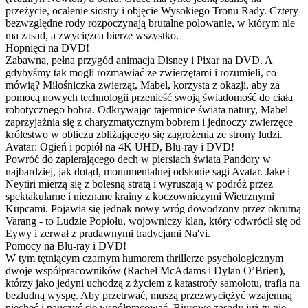
przeżycie, ocalenie siostry i objęcie Wysokiego Tronu Rady. Cztery
bezwzględne rody rozpoczynają brutalne polowanie, w którym nie
ma zasad, a zwycięzca bierze wszystko.
Hopnięci na DVD!
Zabawna, pełna przygód animacja Disney i Pixar na DVD. A
gdybyśmy tak mogli rozmawiać ze zwierzętami i rozumieli, co
mówią? Miłośniczka zwierząt, Mabel, korzysta z okazji, aby za
pomocą nowych technologii przenieść swoją świadomość do ciała
robotycznego bobra. Odkrywając tajemnice świata natury, Mabel
zaprzyjaźnia się z charyzmatycznym bobrem i jednoczy zwierzęce
królestwo w obliczu zbliżającego się zagrożenia ze strony ludzi.
Avatar: Ogień i popiół na 4K UHD, Blu-ray i DVD!
Powróć do zapierającego dech w piersiach świata Pandory w
najbardziej, jak dotąd, monumentalnej odsłonie sagi Avatar. Jake i
Neytiri mierzą się z bolesną stratą i wyruszają w podróż przez
spektakularne i nieznane krainy z koczowniczymi Wietrznymi
Kupcami. Pojawia się jednak nowy wróg dowodzony przez okrutną
Varang - to Ludzie Popiołu, wojowniczy klan, który odwrócił się od
Eywy i zerwał z pradawnymi tradycjami Na'vi.
Pomocy na Blu-ray i DVD!
W tym tętniącym czarnym humorem thrillerze psychologicznym
dwoje współpracowników (Rachel McAdams i Dylan O’Brien),
którzy jako jedyni uchodzą z życiem z katastrofy samolotu, trafia na
bezludną wyspę. Aby przetrwać, muszą przezwyciężyć wzajemną
niechęć i nauczyć się współpracować. Biurowe zasady już tu nie