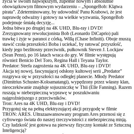
życia w swoim największym, zupełnie nowym i absolutnie
obowiązkowym filmowym wydarzeniu – „SpongeBob: Klątwa
pirata”. Zdeterminowany, by udowodnić Panu Krabowi, że jest
naprawdę odważny i gotowy na wielkie wyzwania, SpongeBob
podejmuje śmiałą decyzję...
Jedna bitwa po drugiej na 4K UHD, Blu-ray i DVD!
Zrezygnowany rewolucjonista Bob (Leonardo DiCaprio) pali
trawkę i żyje w paranoi z córką, Willą (Chase Infiniti). Oboje muszą
stawić czoła przeszłości Boba i uciekać, by ratować przyszłość,
kiedy jego bezlitosny przeciwnik, pułkownik Steven J. Lockjaw
(Sean Penn), po 16 latach wraca do gry. W filmie występują
również Benicio Del Toro, Regina Hall i Teyana Taylor.
Predator: Strefa zagrożenia na 4K UHD, Blu-ray i DVD!
Akcja tej nowej, fascynującej odsłony kultowej serii „Predator”
rozgrywa się w przyszłości na odległej planecie. Młody Predator
(Dimitrius Schuster-Koloamatangi), wypędzony przez własny klan,
nieoczekiwanie znajduje sojuszniczkę w Thii (Elle Fanning). Razem
ruszają w niebezpieczną wyprawę w poszukiwaniu
najgroźniejszego z przeciwników.
Tron: Ares na 4K UHD, Blu-ray i DVD!
Przygotuj się na pełną elektryzującej akcji przygodę w filmie
TRON: ARES. Ultrazaawansowany program Ares przenosi się z
cyfrowego świata do naszej rzeczywistości z niebezpieczną misją.
Czy ludzkość jest gotowa na pierwszy fizyczny kontakt ze Sztuczną
Inteligencją?