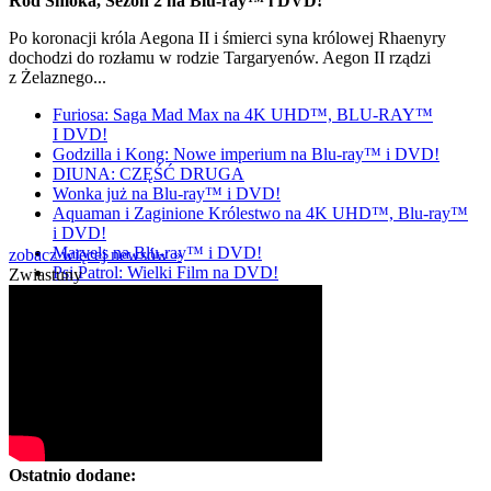
Ród Smoka, Sezon 2 na Blu-ray™ i DVD!
Po koronacji króla Aegona II i śmierci syna królowej Rhaenyry
dochodzi do rozłamu w rodzie Targaryenów. Aegon II rządzi
z Żelaznego...
Furiosa: Saga Mad Max na 4K UHD™, BLU-RAY™
I DVD!
Godzilla i Kong: Nowe imperium na Blu-ray™ i DVD!
DIUNA: CZĘŚĆ DRUGA
Wonka już na Blu-ray™ i DVD!
Aquaman i Zaginione Królestwo na 4K UHD™, Blu-ray™
i DVD!
Marvels na Blu-ray™ i DVD!
zobacz więcej newsów »
Psi Patrol: Wielki Film na DVD!
Zwiastuny
Ostatnio dodane: