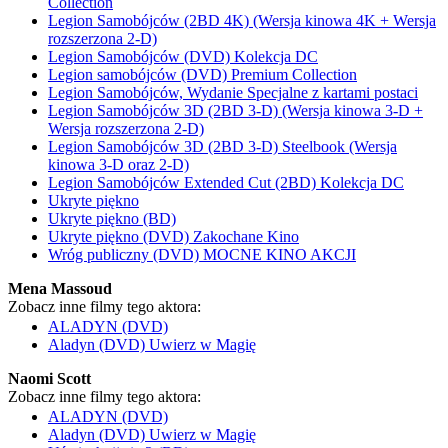
Collection
Legion Samobójców (2BD 4K) (Wersja kinowa 4K + Wersja
rozszerzona 2-D)
Legion Samobójców (DVD) Kolekcja DC
Legion samobójców (DVD) Premium Collection
Legion Samobójców, Wydanie Specjalne z kartami postaci
Legion Samobójców 3D (2BD 3-D) (Wersja kinowa 3-D +
Wersja rozszerzona 2-D)
Legion Samobójców 3D (2BD 3-D) Steelbook (Wersja
kinowa 3-D oraz 2-D)
Legion Samobójców Extended Cut (2BD) Kolekcja DC
Ukryte piękno
Ukryte piękno (BD)
Ukryte piękno (DVD) Zakochane Kino
Wróg publiczny (DVD) MOCNE KINO AKCJI
Mena Massoud
Zobacz inne filmy tego aktora:
ALADYN (DVD)
Aladyn (DVD) Uwierz w Magię
Naomi Scott
Zobacz inne filmy tego aktora:
ALADYN (DVD)
Aladyn (DVD) Uwierz w Magię