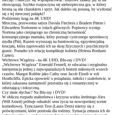
obowiązują. Szybko rozpoczyna się niebezpieczna gra, w której
bronią są siła charakteru i spryt. Jak daleko się posuną, by wydostać
się z tej mrocznej pułapki?
Podziemny krąg na 4K UHD!
Mroczna, przewrotna satyra Davida Finchera z Bradem Pittem i
Edwardem Nortonem w rolach głównych. Popisowy występ
Nortona jako cierpiącego na chroniczną bezsenność
konsumpcyjnego maniaka, który poznaje cynicznego sprzedawcę
mydła (Pitt). Razem wyruszają na buntowniczą, egzystencjalną
krucjatę, która zaprowadzi ich na skraj fizycznych i psychicznych
granic. Ponadto ich relację komplikuje kobieta (Helena Bonham
Carter).
Wichrowe Wzgórza - na 4K UHD, Blu-ray i DVD!
„Wichrowe Wzgórza” Emerald Fennell, to odważna i oryginalna
interpretacja jednej z najwspanialszych historii miłosnych wszech
czasów. Margot Robbie jako Cathy oraz Jacob Elordi w roli
Heathcliffa. Epicka opowieść o pożądaniu, miłości i szaleństwie, w
której zakazana namiętność przeradza się z romantycznej w
odurzającą i toksyczną.
Czy mnie słychac? Na Blu-ray i DVD!
W obliczu rozpadu małżeństwa i kryzysu wieku średniego Alex
(Will Arnett) próbuje odnaleźć sens życia na nowojorskiej scenie
komediowej. Tymczasem Tess (Laura Dern) mierzy się z
poświęceniami, które poniosła dla rodziny. Sytuacja zmusza ich do