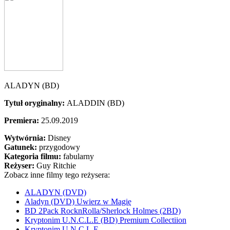
ALADYN (BD)
Tytuł oryginalny:
ALADDIN (BD)
Premiera:
25.09.2019
Wytwórnia:
Disney
Gatunek:
przygodowy
Kategoria filmu:
fabularny
Reżyser:
Guy Ritchie
Zobacz inne filmy tego reżysera:
ALADYN (DVD)
Aladyn (DVD) Uwierz w Magię
BD 2Pack RocknRolla/Sherlock Holmes (2BD)
Kryptonim U.N.C.L.E (BD) Premium Collectiion
Kryptonim U.N.C.L.E.