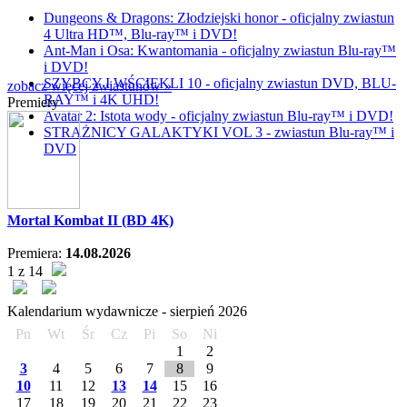
Dungeons & Dragons: Złodziejski honor - oficjalny zwiastun
4 Ultra HD™, Blu-ray™ i DVD!
Ant-Man i Osa: Kwantomania - oficjalny zwiastun Blu-ray™
i DVD!
SZYBCY I WŚCIEKLI 10 - oficjalny zwiastun DVD, BLU-
zobacz więcej zwiastunów »
RAY™ i 4K UHD!
Premiery
Avatar 2: Istota wody - oficjalny zwiastun Blu-ray™ i DVD!
STRAŻNICY GALAKTYKI VOL 3 - zwiastun Blu-ray™ i
DVD
Mortal Kombat II (BD 4K)
Premiera:
14.08.2026
1 z 14
Kalendarium wydawnicze -
sierpień
2026
Pn
Wt
Śr
Cz
Pi
So
Ni
1
2
3
4
5
6
7
8
9
10
11
12
13
14
15
16
17
18
19
20
21
22
23