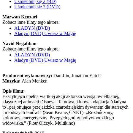
Uśmiechnij się 2 (BD)
Uśmiechnij się 2 (DVD)
Marwan Kenzari
Zobacz inne filmy tego aktora:
ALADYN (DVD)
Aladyn (DVD) Uwierz w Magię
Navid Negahban
Zobacz inne filmy tego aktora:
ALADYN (DVD)
Aladyn (DVD) Uwierz w Magię
Producent wykonawczy:
Dan Lin, Jonathan Eirich
Muzyka:
Alan Menken
Opis filmu:
Ekscytująca i pełna wartkiej akcji aktorska wersja uwielbianej,
klasycznej animacji Disneya. Ta nowa, kinowa adaptacja Aladyna
to „pasjonująca przejażdżka czarodziejskim dywanem dla starszych
i młodszych fanów!” (Sean Keane, CNET). „Roztańczony,
kolorowy, energetyczny. Przepych godny bollywoodzkiego
widowiska.” (Piotr Olczyk, Multikino)