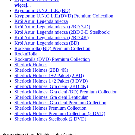
więcej...
Kryptonim U.N.C.L.E. (BD)
Kryptonim U.N.C.L.E.(DVD) Premium Collectiion
Król Artur: Legenda miecza
Król Artur: Legenda miecza (2BD 3-D)
Król Artur: Legenda miecza (2BD 3-D Steelbook)
Król Artur: Legenda miecza (2BD 4K)
Król Artur: Legenda miecza (BD)
Rockandrolla (BD) Premium Collection
RocknRolla
Rocknrolla (DVD) Premium Collection
Sherlock Holmes
Sherlock Holmes (2BD 4K)
Sherlock Holmes 1+2 Pakiet (2 BD)
Sherlock Holmes 1+2 Pakiet (3 DVD)
Sherlock Holmes: Gra cieni (2BD 4K)
Sherlock Holmes: Gra cieni (BD) Premium Collection
Sherlock Holmes: Gra cieni Lenticular
Sherlock Holmes: Gra cieni Premium Collection
Sherlock Holmes Premium Collection
Sherlock Holmes Premium Collection (2 DVD)
Sherlock Holmes Steelbook (2 DVD)
Scenariusz:
Guy Ritchie
, John August