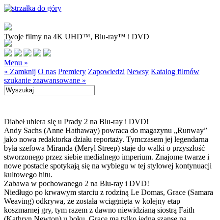
Twoje filmy na 4K UHD™, Blu-ray™ i DVD
Menu »
« Zamknij
O nas
Premiery
Zapowiedzi
Newsy
Katalog filmów
szukanie zaawansowane »
Diabeł ubiera się u Prady 2 na Blu-ray i DVD!
Andy Sachs (Anne Hathaway) powraca do magazynu „Runway”
jako nowa redaktorka działu reportaży. Tymczasem jej legendarna
była szefowa Miranda (Meryl Streep) staje do walki o przyszłość
stworzonego przez siebie medialnego imperium. Znajome twarze i
nowe postacie spotykają się na wybiegu w tej stylowej kontynuacji
kultowego hitu.
Zabawa w pochowanego 2 na Blu-ray i DVD!
Niedługo po krwawym starciu z rodziną Le Domas, Grace (Samara
Weaving) odkrywa, że została wciągnięta w kolejny etap
koszmarnej gry, tym razem z dawno niewidzianą siostrą Faith
(Kathryn Newton) u boku. Grace ma tylko jedną szansę na