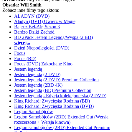
Obsada:
Will Smith
Zobacz inne filmy tego aktora:
ALADYN (DVD)
Aladyn (DVD) Uwierz w Magię
Bajer z Bel-Air, Sezon 3
Bardzo Dziki Zachód
BD 2Pack Jestem Legendą/Wyspa (2 BD)
więcej...
Dzień Niepodległości (DVD)
Focus
Focus (BD)
Focus (DVD) Zakochane Kino
Jestem legendą
Jestem legendą (2 DVD)
Jestem legendą (2 DVD) Premium Collection
Jestem legendą (2BD 4K)
Jestem legendą (BD) Premium Collection
Jestem legendą - Edycja kolekcjonerska (2 DVD)
King Richard: Zwycięska Rodzina (BD)
King Richard: Zwycięska Rodzina (DVD)
Legion Samobójców
Legion Samobójców (2BD) Extended Cut (Wersja
rozszerzona + Wersja kinowa)
Legion samobójców (2BD) Extended Cut Premium