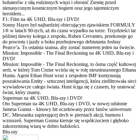
bohaterów z siłą rodzinnych więzi i obronić Ziemię przed
nienasyconym kosmicznym bogiem oraz jego tajemniczym
heroldem...
F1: Film na 4K UHD, Blu-ray i DVD!
Sonny Hayes był najbardziej obiecującym zjawiskiem FORMUŁY
1® w latach 90-tych, aż do czasu wypadku na torze. Trzydzieści lat
później dawny kolega z zespołu, Ruben Cervantes, przekonuje go
do powrotu i jazdy u boku przebojowego debiutanta Joshuy
Pearce’a. To ostatnia szansa, aby zostać numerem jeden na świecie.
Mission: Impossible - The Final Reckoning na 4K UHD, Blu-ray i
DVD!
Mission: Impossible - The Final Reckoning, to ósma część kultowej
serii, w której Tom Cruise wciela się w rolę nieustraszonego Ethana
Hunta. Agent Ethan Hunt wraz z zespołem IMF kontynuują
poszukiwania Entity - sztucznej inteligencji, która zinfiltrowała sieci
wywiadowcze całego świata. Hunt ściga się z czasem, by uratować
świat, który znamy.
Superman na 4K UHD, Blu-ray i DVD!
Oto Superman na 4K UHD, Blu-ray i DVD, w nowej odsłonie
Jamesa Gunna – kinowy hit oczekiwany przez fanów uniwersum
DC. Mieszanka zapierającej dech w piersiach akcji, humoru i
wzruszeń. Superman Gunna kieruje się współczuciem i głęboko
zakorzenioną wiarą w dobro ludzkości.
Blu-ray