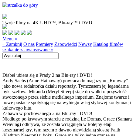
Twoje filmy na 4K UHD™, Blu-ray™ i DVD
Menu »
« Zamknij
O nas
Premiery
Zapowiedzi
Newsy
Katalog filmów
szukanie zaawansowane »
Diabeł ubiera się u Prady 2 na Blu-ray i DVD!
Andy Sachs (Anne Hathaway) powraca do magazynu „Runway”
jako nowa redaktorka działu reportaży. Tymczasem jej legendarna
była szefowa Miranda (Meryl Streep) staje do walki o przyszłość
stworzonego przez siebie medialnego imperium. Znajome twarze i
nowe postacie spotykają się na wybiegu w tej stylowej kontynuacji
kultowego hitu.
Zabawa w pochowanego 2 na Blu-ray i DVD!
Niedługo po krwawym starciu z rodziną Le Domas, Grace (Samara
Weaving) odkrywa, że została wciągnięta w kolejny etap
koszmarnej gry, tym razem z dawno niewidzianą siostrą Faith
(Kathryn Newton) u boku. Grace ma tylko jedną szansę na