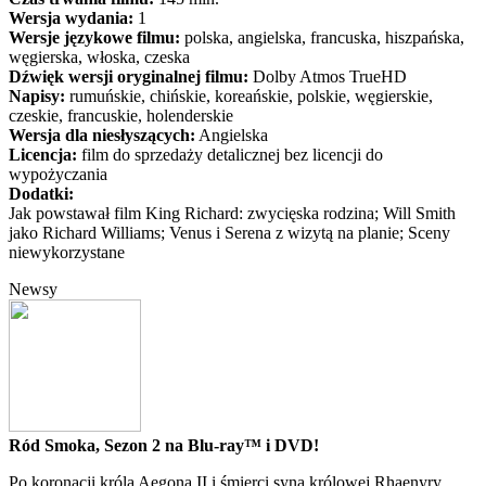
Wersja wydania:
1
Wersje językowe filmu:
polska, angielska, francuska, hiszpańska,
węgierska, włoska, czeska
Dźwięk wersji oryginalnej filmu:
Dolby Atmos TrueHD
Napisy:
rumuńskie, chińskie, koreańskie, polskie, węgierskie,
czeskie, francuskie, holenderskie
Wersja dla niesłyszących:
Angielska
Licencja:
film do sprzedaży detalicznej bez licencji do
wypożyczania
Dodatki:
Jak powstawał film King Richard: zwycięska rodzina; Will Smith
jako Richard Williams; Venus i Serena z wizytą na planie; Sceny
niewykorzystane
Newsy
Ród Smoka, Sezon 2 na Blu-ray™ i DVD!
Po koronacji króla Aegona II i śmierci syna królowej Rhaenyry