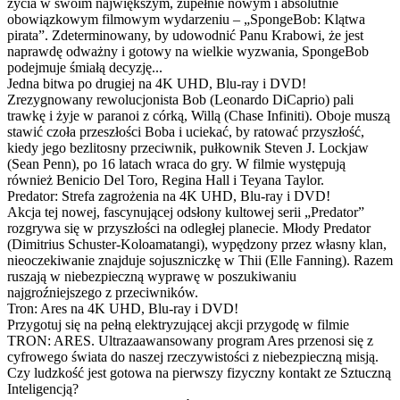
życia w swoim największym, zupełnie nowym i absolutnie
obowiązkowym filmowym wydarzeniu – „SpongeBob: Klątwa
pirata”. Zdeterminowany, by udowodnić Panu Krabowi, że jest
naprawdę odważny i gotowy na wielkie wyzwania, SpongeBob
podejmuje śmiałą decyzję...
Jedna bitwa po drugiej na 4K UHD, Blu-ray i DVD!
Zrezygnowany rewolucjonista Bob (Leonardo DiCaprio) pali
trawkę i żyje w paranoi z córką, Willą (Chase Infiniti). Oboje muszą
stawić czoła przeszłości Boba i uciekać, by ratować przyszłość,
kiedy jego bezlitosny przeciwnik, pułkownik Steven J. Lockjaw
(Sean Penn), po 16 latach wraca do gry. W filmie występują
również Benicio Del Toro, Regina Hall i Teyana Taylor.
Predator: Strefa zagrożenia na 4K UHD, Blu-ray i DVD!
Akcja tej nowej, fascynującej odsłony kultowej serii „Predator”
rozgrywa się w przyszłości na odległej planecie. Młody Predator
(Dimitrius Schuster-Koloamatangi), wypędzony przez własny klan,
nieoczekiwanie znajduje sojuszniczkę w Thii (Elle Fanning). Razem
ruszają w niebezpieczną wyprawę w poszukiwaniu
najgroźniejszego z przeciwników.
Tron: Ares na 4K UHD, Blu-ray i DVD!
Przygotuj się na pełną elektryzującej akcji przygodę w filmie
TRON: ARES. Ultrazaawansowany program Ares przenosi się z
cyfrowego świata do naszej rzeczywistości z niebezpieczną misją.
Czy ludzkość jest gotowa na pierwszy fizyczny kontakt ze Sztuczną
Inteligencją?