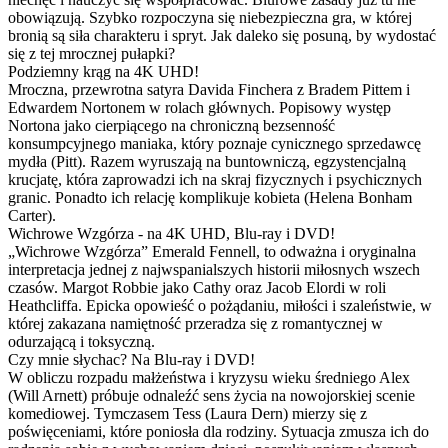
obowiązują. Szybko rozpoczyna się niebezpieczna gra, w której
bronią są siła charakteru i spryt. Jak daleko się posuną, by wydostać
się z tej mrocznej pułapki?
Podziemny krąg na 4K UHD!
Mroczna, przewrotna satyra Davida Finchera z Bradem Pittem i
Edwardem Nortonem w rolach głównych. Popisowy występ
Nortona jako cierpiącego na chroniczną bezsenność
konsumpcyjnego maniaka, który poznaje cynicznego sprzedawcę
mydła (Pitt). Razem wyruszają na buntowniczą, egzystencjalną
krucjatę, która zaprowadzi ich na skraj fizycznych i psychicznych
granic. Ponadto ich relację komplikuje kobieta (Helena Bonham
Carter).
Wichrowe Wzgórza - na 4K UHD, Blu-ray i DVD!
„Wichrowe Wzgórza” Emerald Fennell, to odważna i oryginalna
interpretacja jednej z najwspanialszych historii miłosnych wszech
czasów. Margot Robbie jako Cathy oraz Jacob Elordi w roli
Heathcliffa. Epicka opowieść o pożądaniu, miłości i szaleństwie, w
której zakazana namiętność przeradza się z romantycznej w
odurzającą i toksyczną.
Czy mnie słychac? Na Blu-ray i DVD!
W obliczu rozpadu małżeństwa i kryzysu wieku średniego Alex
(Will Arnett) próbuje odnaleźć sens życia na nowojorskiej scenie
komediowej. Tymczasem Tess (Laura Dern) mierzy się z
poświęceniami, które poniosła dla rodziny. Sytuacja zmusza ich do