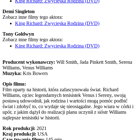
King Richard: Zwycięska Rodzina (DVD)
Demi Singleton
Zobacz inne filmy tego aktora:
King Richard: Zwycięska Rodzina (DVD)
Tony Goldwyn
Zobacz inne filmy tego aktora:
King Richard: Zwycięska Rodzina (DVD)
Producent wykonawczy:
Will Smith, Jada Pinkett Smith, Serena
Williams, Venus Williams
Muzyka:
Kris Bowers
Opis filmu:
Film oparty na historii, która zafascynowała świat. Richard
Williams, ojciec legendarnych tenisistek Venus i Sereny, swoją
postawą udowodnił, jak rodzina i wartości mogą pomóc podbić
świat i zdobyć to, co wydaje się nieosiągalne. Jego wiara w córki i
upór, z jakim dążył do realizacji planu uczynił z sióstr Williams
najlepsze tenisistki w historii.
Rok produkcji:
2021
Kraj produkcji:
USA
Czas trwania filmu:
145 min.