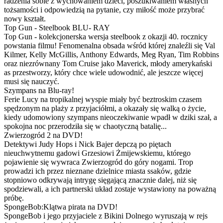
radzenia sobie z wychowaniem dzieci, poszukiwaniem własnych
tożsamości i odpowiedzią na pytanie, czy miłość może przybrać
nowy kształt.
Top Gun - Steelbook BLU- RAY
Top Gun - kolekcjonerska wersja steelbook z okazji 40. rocznicy
powstania filmu! Fenomenalna obsada wśród której znaleźli się Val
Kilmer, Kelly McGillis, Anthony Edwards, Meg Ryan, Tim Robbins
oraz niezrównany Tom Cruise jako Maverick, młody amerykański
as przestworzy, który chce wiele udowodnić, ale jeszcze więcej
musi się nauczyć.
Szympans na Blu-ray!
Ferie Lucy na tropikalnej wyspie miały być beztroskim czasem
spędzonym na plaży z przyjaciółmi, a okazały się walką o życie,
kiedy udomowiony szympans nieoczekiwanie wpadł w dziki szał, a
spokojna noc przerodziła się w chaotyczną batalię...
Zwierzogród 2 na DVD!
Detektywi Judy Hops i Nick Bajer depczą po piętach
nieuchwytnemu gadowi Grzesiowi Żmijewskiemu, którego
pojawienie się wywraca Zwierzogród do góry nogami. Trop
prowadzi ich przez nieznane dzielnice miasta ssaków, gdzie
stopniowo odkrywają intrygę sięgającą znacznie dalej, niż się
spodziewali, a ich partnerski układ zostaje wystawiony na poważną
próbę.
SpongeBob:Klątwa pirata na DVD!
SpongeBob i jego przyjaciele z Bikini Dolnego wyruszają w rejs