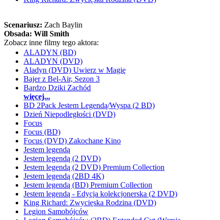
Scenariusz:
Zach Baylin
Obsada:
Will Smith
Zobacz inne filmy tego aktora:
ALADYN (BD)
ALADYN (DVD)
Aladyn (DVD) Uwierz w Magię
Bajer z Bel-Air, Sezon 3
Bardzo Dziki Zachód
więcej...
BD 2Pack Jestem Legendą/Wyspa (2 BD)
Dzień Niepodległości (DVD)
Focus
Focus (BD)
Focus (DVD) Zakochane Kino
Jestem legendą
Jestem legendą (2 DVD)
Jestem legendą (2 DVD) Premium Collection
Jestem legendą (2BD 4K)
Jestem legendą (BD) Premium Collection
Jestem legendą - Edycja kolekcjonerska (2 DVD)
King Richard: Zwycięska Rodzina (DVD)
Legion Samobójców