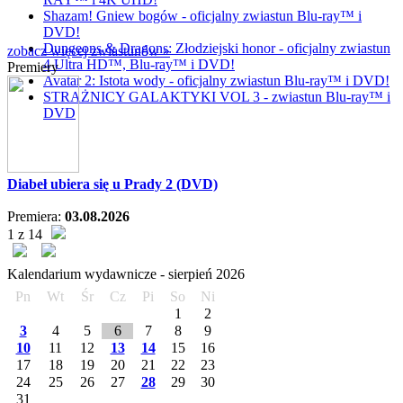
Shazam! Gniew bogów - oficjalny zwiastun Blu-ray™ i
DVD!
Dungeons & Dragons: Złodziejski honor - oficjalny zwiastun
zobacz więcej zwiastunów »
4 Ultra HD™, Blu-ray™ i DVD!
Premiery
Avatar 2: Istota wody - oficjalny zwiastun Blu-ray™ i DVD!
STRAŻNICY GALAKTYKI VOL 3 - zwiastun Blu-ray™ i
DVD
Diabeł ubiera się u Prady 2 (DVD)
Premiera:
03.08.2026
1 z 14
Kalendarium wydawnicze -
sierpień
2026
Pn
Wt
Śr
Cz
Pi
So
Ni
1
2
3
4
5
6
7
8
9
10
11
12
13
14
15
16
17
18
19
20
21
22
23
24
25
26
27
28
29
30
31