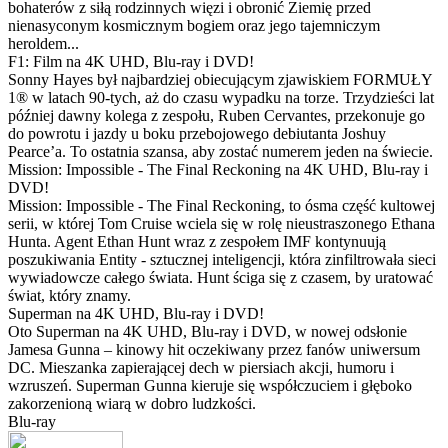
bohaterów z siłą rodzinnych więzi i obronić Ziemię przed
nienasyconym kosmicznym bogiem oraz jego tajemniczym
heroldem...
F1: Film na 4K UHD, Blu-ray i DVD!
Sonny Hayes był najbardziej obiecującym zjawiskiem FORMUŁY
1® w latach 90-tych, aż do czasu wypadku na torze. Trzydzieści lat
później dawny kolega z zespołu, Ruben Cervantes, przekonuje go
do powrotu i jazdy u boku przebojowego debiutanta Joshuy
Pearce’a. To ostatnia szansa, aby zostać numerem jeden na świecie.
Mission: Impossible - The Final Reckoning na 4K UHD, Blu-ray i
DVD!
Mission: Impossible - The Final Reckoning, to ósma część kultowej
serii, w której Tom Cruise wciela się w rolę nieustraszonego Ethana
Hunta. Agent Ethan Hunt wraz z zespołem IMF kontynuują
poszukiwania Entity - sztucznej inteligencji, która zinfiltrowała sieci
wywiadowcze całego świata. Hunt ściga się z czasem, by uratować
świat, który znamy.
Superman na 4K UHD, Blu-ray i DVD!
Oto Superman na 4K UHD, Blu-ray i DVD, w nowej odsłonie
Jamesa Gunna – kinowy hit oczekiwany przez fanów uniwersum
DC. Mieszanka zapierającej dech w piersiach akcji, humoru i
wzruszeń. Superman Gunna kieruje się współczuciem i głęboko
zakorzenioną wiarą w dobro ludzkości.
Blu-ray