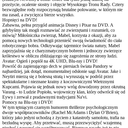
przeżycie, ocalenie siostry i objęcie Wysokiego Tronu Rady. Cztery
bezwzględne rody rozpoczynają brutalne polowanie, w którym nie
ma zasad, a zwycięzca bierze wszystko.
Hopnięci na DVD!
Zabawna, pełna przygód animacja Disney i Pixar na DVD. A
gdybyśmy tak mogli rozmawiać ze zwierzętami i rozumieli, co
mówią? Miłośniczka zwierząt, Mabel, korzysta z okazji, aby za
pomocą nowych technologii przenieść swoją świadomość do ciała
robotycznego bobra. Odkrywając tajemnice świata natury, Mabel
zaprzyjaźnia się z charyzmatycznym bobrem i jednoczy zwierzęce
królestwo w obliczu zbliżającego się zagrożenia ze strony ludzi.
Avatar: Ogień i popiół na 4K UHD, Blu-ray i DVD!
Powróć do zapierającego dech w piersiach świata Pandory w
najbardziej, jak dotąd, monumentalnej odsłonie sagi Avatar. Jake i
Neytiri mierzą się z bolesną stratą i wyruszają w podróż przez
spektakularne i nieznane krainy z koczowniczymi Wietrznymi
Kupcami. Pojawia się jednak nowy wróg dowodzony przez okrutną
Varang - to Ludzie Popiołu, wojowniczy klan, który odwrócił się od
Eywy i zerwał z pradawnymi tradycjami Na'vi.
Pomocy na Blu-ray i DVD!
W tym tętniącym czarnym humorem thrillerze psychologicznym
dwoje współpracowników (Rachel McAdams i Dylan O’Brien),
którzy jako jedyni uchodzą z życiem z katastrofy samolotu, trafia na
bezludną wyspę. Aby przetrwać, muszą przezwyciężyć wzajemną
niechęć i nauczyć się współpracować. Biurowe zasady już tu nie