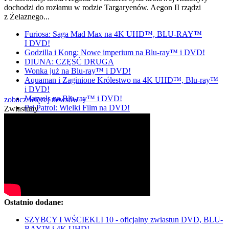
dochodzi do rozłamu w rodzie Targaryenów. Aegon II rządzi
z Żelaznego...
Furiosa: Saga Mad Max na 4K UHD™, BLU-RAY™
I DVD!
Godzilla i Kong: Nowe imperium na Blu-ray™ i DVD!
DIUNA: CZĘŚĆ DRUGA
Wonka już na Blu-ray™ i DVD!
Aquaman i Zaginione Królestwo na 4K UHD™, Blu-ray™
i DVD!
Marvels na Blu-ray™ i DVD!
zobacz więcej newsów »
Psi Patrol: Wielki Film na DVD!
Zwiastuny
Ostatnio dodane:
SZYBCY I WŚCIEKLI 10 - oficjalny zwiastun DVD, BLU-
RAY™ i 4K UHD!