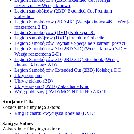
Legion Samobójców (2BD) Extended Cut (Wersja
rozszerzona + Wersja kinowa)
Legion samobójców (2BD) Extended Cut Premium
Collection
Legion Samobójców (2BD 4K) (Wersja kinowa 4K + Wersja
rozszerzona 2-D)
Legion Samobójców (DVD) Kolekcja DC
Legion samobójców (DVD) Premium Collection
Legion Samobójców, Wydanie Specjalne z kartami postaci
Legion Samobójców 3D (2BD 3-D) (Wersja kinowa 3-D +
Wersja rozszerzona 2-D)
Legion Samobójców 3D (2BD 3-D) Steelbook (Wersja
kinowa 3-D oraz 2-D)
Legion Samobójców Extended Cut (2BD) Kolekcja DC
Ukryte piękno
Ukryte piękno (BD)
Ukryte piękno (DVD) Zakochane Kino
Wróg publiczny (DVD) MOCNE KINO AKCJI
Aunjanue Ellis
Zobacz inne filmy tego aktora:
King Richard: Zwycięska Rodzina (DVD)
Saniyya Sidney
Zobacz inne filmy tego aktora: