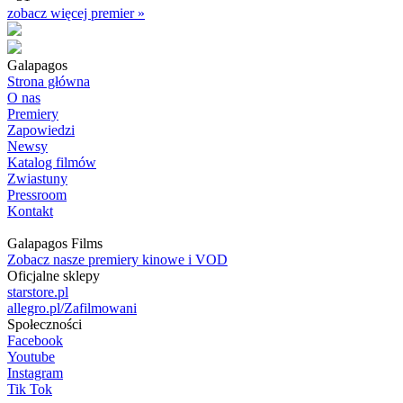
zobacz więcej premier »
Galapagos
Strona główna
O nas
Premiery
Zapowiedzi
Newsy
Katalog filmów
Zwiastuny
Pressroom
Kontakt
Galapagos Films
Zobacz nasze premiery kinowe i VOD
Oficjalne sklepy
starstore.pl
allegro.pl/Zafilmowani
Społeczności
Facebook
Youtube
Instagram
Tik Tok