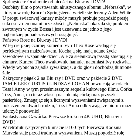
Springsteen: Ocal mnie od nicości na Blu-ray i DVD!
Osobisty film o powstawaniu akustycznego albumu „Nebraska”, w
którym w rolę Bruce’a Springsteena wcielił się Jeremy Allen White.
U progu światowej kariery młody muzyk próbuje pogodzić presję
sukcesu z demonami przeszłości. „Nebraska” okazała się punktem
zwrotnym w życiu Bossa i jest uznawana za jedno z jego
najbardziej ponadczasowych osiągnięć.
Państwo Rose na Blu-ray i DVD!
W tej cierpkiej czarnej komedii Ivy i Theo Rose wydają się
perfekcyjnym małżeństwem. Kochają się, mają udane życie
zawodowe i wspaniałe dzieci. Ale za sielankową fasadą zbierają się
chmury. Kariera Theo gwałtownie hamuje, natomiast Ivy rozkwita.
Wtedy wybucha zajadła rywalizacja, a do głosu dochodzą tłumione
żale.
Zakręcony piątek 2 na Blu-ray i DVD oraz w pakiecie 2 DVD
JAMIE LEE CURTIS i LINDSAY LOHAN powracają w rolach
Tess i Anny w tym prześmiesznym sequelu kultowego filmu. Córka
Tess, Anna, ma teraz własną nastoletnią córkę oraz przyszłą
pasierbicę. Zmagając się z licznymi wyzwaniami związanymi z
połączeniem dwóch rodzin, Tess i Anna odkrywają, że piorun może
uderzyć ponownie!
Fantastyczna Czwórka: Pierwsze kroki na 4K UHD, Blu-ray i
DVD!
W retrofuturystycznym klimacie lat 60-tych Pierwsza Rodzina
Marvela staje przed trudnym wyzwaniem. Muszą pogodzić rolę