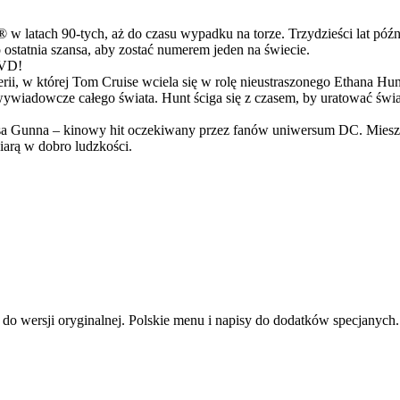
latach 90-tych, aż do czasu wypadku na torze. Trzydzieści lat późn
ostatnia szansa, aby zostać numerem jeden na świecie.
DVD!
serii, w której Tom Cruise wciela się w rolę nieustraszonego Ethana 
ci wywiadowcze całego świata. Hunt ściga się z czasem, by uratować świ
Gunna – kinowy hit oczekiwany przez fanów uniwersum DC. Mieszanka
arą w dobro ludzkości.
 do wersji oryginalnej. Polskie menu i napisy do dodatków specjanych.