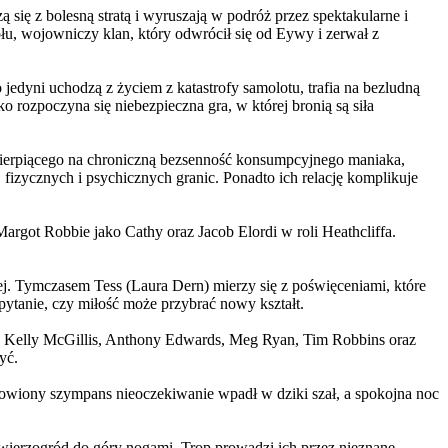
 się z bolesną stratą i wyruszają w podróż przez spektakularne i
, wojowniczy klan, który odwrócił się od Eywy i zerwał z
yni uchodzą z życiem z katastrofy samolotu, trafia na bezludną
rozpoczyna się niebezpieczna gra, w której bronią są siła
ierpiącego na chroniczną bezsenność konsumpcyjnego maniaka,
 fizycznych i psychicznych granic. Ponadto ich relację komplikuje
argot Robbie jako Cathy oraz Jacob Elordi w roli Heathcliffa.
ej. Tymczasem Tess (Laura Dern) mierzy się z poświęceniami, które
ytanie, czy miłość może przybrać nowy kształt.
er, Kelly McGillis, Anthony Edwards, Meg Ryan, Tim Robbins oraz
yć.
omowiony szympans nieoczekiwanie wpadł w dziki szał, a spokojna noc
ierzogród do góry nogami. Trop prowadzi ich przez nieznane