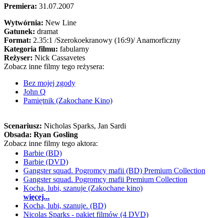
Premiera:
31.07.2007
Wytwórnia:
New Line
Gatunek:
dramat
Format:
2.35:1
/Szerokoekranowy (16:9)/
Anamorficzny
Kategoria filmu:
fabularny
Reżyser:
Nick Cassavetes
Zobacz inne filmy tego reżysera:
Bez mojej zgody
John Q
Pamiętnik (Zakochane Kino)
Scenariusz:
Nicholas Sparks
, Jan Sardi
Obsada:
Ryan Gosling
Zobacz inne filmy tego aktora:
Barbie (BD)
Barbie (DVD)
Gangster squad. Pogromcy mafii (BD) Premium Collection
Gangster squad. Pogromcy mafii Premium Collection
Kocha, lubi, szanuje (Zakochane kino)
więcej...
Kocha, lubi, szanuje. (BD)
Nicolas Sparks - pakiet filmów (4 DVD)