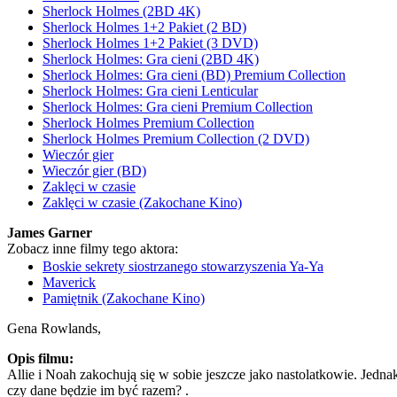
Sherlock Holmes (2BD 4K)
Sherlock Holmes 1+2 Pakiet (2 BD)
Sherlock Holmes 1+2 Pakiet (3 DVD)
Sherlock Holmes: Gra cieni (2BD 4K)
Sherlock Holmes: Gra cieni (BD) Premium Collection
Sherlock Holmes: Gra cieni Lenticular
Sherlock Holmes: Gra cieni Premium Collection
Sherlock Holmes Premium Collection
Sherlock Holmes Premium Collection (2 DVD)
Wieczór gier
Wieczór gier (BD)
Zaklęci w czasie
Zaklęci w czasie (Zakochane Kino)
James Garner
Zobacz inne filmy tego aktora:
Boskie sekrety siostrzanego stowarzyszenia Ya-Ya
Maverick
Pamiętnik (Zakochane Kino)
Gena Rowlands,
Opis filmu:
Allie i Noah zakochują się w sobie jeszcze jako nastolatkowie. Jedna
czy dane będzie im być razem? .