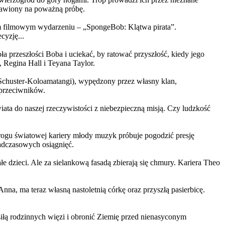
ystawiony na poważną próbę.
m filmowym wydarzeniu – „SpongeBob: Klątwa pirata”.
yzję...
a przeszłości Boba i uciekać, by ratować przyszłość, kiedy jego
 Regina Hall i Teyana Taylor.
us Schuster-Koloamatangi), wypędzony przez własny klan,
 przeciwników.
ata do naszej rzeczywistości z niebezpieczną misją. Czy ludzkość
rogu światowej kariery młody muzyk próbuje pogodzić presję
nadczasowych osiągnięć.
 dzieci. Ale za sielankową fasadą zbierają się chmury. Kariera Theo
ma teraz własną nastoletnią córkę oraz przyszłą pasierbicę.
iłą rodzinnych więzi i obronić Ziemię przed nienasyconym