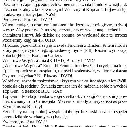
Powróć do zapierającego dech w piersiach świata Pandory w najbardzie
nieznane krainy z koczowniczymi Wietrznymi Kupcami. Pojawia się 
pradawnymi tradycjami Na'vi.
Pomocy na Blu-ray i DVD!
W tym tętniącym czarnym humorem thrillerze psychologicznym dwoje
wyspę. Aby przetrwać, muszą przezwyciężyć wzajemną niechęć i naucz
charakteru i spryt. Jak daleko się posuną, by wydostać się z tej mrocz
Podziemny krąg na 4K UHD!
Mroczna, przewrotna satyra Davida Finchera z Bradem Pittem i Ed
który poznaje cynicznego sprzedawcę mydła (Pitt). Razem wyruszają n
kobieta (Helena Bonham Carter).
Wichrowe Wzgórza - na 4K UHD, Blu-ray i DVD!
„Wichrowe Wzgórza” Emerald Fennell, to odważna i oryginalna interpr
Epicka opowieść o pożądaniu, miłości i szaleństwie, w której zakaza
Czy mnie słychac? Na Blu-ray i DVD!
W obliczu rozpadu małżeństwa i kryzysu wieku średniego Alex (Will 
poniosła dla rodziny. Sytuacja zmusza ich do radzenia sobie z wych
Top Gun - Steelbook BLU- RAY
Top Gun - kolekcjonerska wersja steelbook z okazji 40. rocznicy po
niezrównany Tom Cruise jako Maverick, młody amerykański as przestw
Szympans na Blu-ray!
Ferie Lucy na tropikalnej wyspie miały być beztroskim czasem spędz
przerodziła się w chaotyczną batalię...
Zwierzogród 2 na DVD!
Detektywi Judy Hops i Nick Bajer depczą po piętach nieuchwytnemu