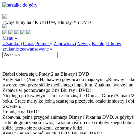
Twoje filmy na 4K UHD™, Blu-ray™ i DVD
Menu »
« Zamknij
O nas
Premiery
Zapowiedzi
Newsy
Katalog filmów
szukanie zaawansowane »
Diabeł ubiera się u Prady 2 na Blu-ray i DVD!
Andy Sachs (Anne Hathaway) powraca do magazynu „Runway” jako now
stworzonego przez siebie medialnego imperium. Znajome twarze i now
Zabawa w pochowanego 2 na Blu-ray i DVD!
Niedługo po krwawym starciu z rodziną Le Domas, Grace (Samara Wea
boku. Grace ma tylko jedną szansę na przeżycie, ocalenie siostry i
wszystko.
Hopnięci na DVD!
Zabawna, pełna przygód animacja Disney i Pixar na DVD. A gdybyśmy
technologii przenieść swoją świadomość do ciała robotycznego bobra
zbliżającego się zagrożenia ze strony ludzi.
Avatar: Ogień i popiół na 4K UHD, Blu-ray i DVD!