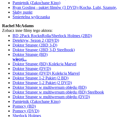
Pamiętnik (Zakochane Kino)
Ryan Gosling - pakiet filmów (3 DVD) (Kocha, Lubi, Szanuje,
Słaby punkt
Śmiertelna wyliczanka
Rachel McAdams
Zobacz inne filmy tego aktora:
BD 2Pack RocknRolla/Sherlock Holmes (2BD)
Detektyw, Sezon 2 (3DVD)
Doktor Strange (2BD 3-D)
Doktor Strange (2BD 3-D Steelbook)
Doktor Strange (BD)
więcej...
Doktor Strange (BD) Kolekcja Marvel
Doktor Strange (DVD)
Doktor Strange (DVD) Kolekcja Marvel
Doktor Strange 1-2 Pakiet (2 BD)
Doktor Strange 1-2 Pakiet (2 DVD)
Doktor Strange w multiwersum obłędu (BD)
Doktor Strange w multiwersum obłędu (BD) Steelbook
Doktor Strange w multiwersum obłędu (DVD)
Pamiętnik (Zakochane Kino)
Pomocy (BD)
Pomocy (DVD)
Sherlock Holmes