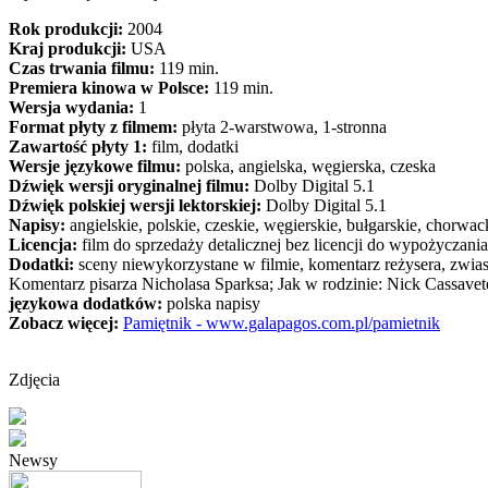
Rok produkcji:
2004
Kraj produkcji:
USA
Czas trwania filmu:
119 min.
Premiera kinowa w Polsce:
119 min.
Wersja wydania:
1
Format płyty z filmem:
płyta 2-warstwowa, 1-stronna
Zawartość płyty 1:
film, dodatki
Wersje językowe filmu:
polska, angielska, węgierska, czeska
Dźwięk wersji oryginalnej filmu:
Dolby Digital 5.1
Dźwięk polskiej wersji lektorskiej:
Dolby Digital 5.1
Napisy:
angielskie, polskie, czeskie, węgierskie, bułgarskie, chorwack
Licencja:
film do sprzedaży detalicznej bez licencji do wypożyczania
Dodatki:
sceny niewykorzystane w filmie, komentarz reżysera, zwia
Komentarz pisarza Nicholasa Sparksa; Jak w rodzinie: Nick Cassavete
językowa dodatków:
polska napisy
Zobacz więcej:
Pamiętnik - www.galapagos.com.pl/pamietnik
Zdjęcia
Newsy