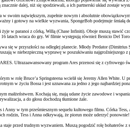
 znacznie dalej, niż się spodziewali, a ich partnerski układ zostaje w
życia w swoim największym, zupełnie nowym i absolutnie obowiązkowy
ażny i gotowy na wielkie wyzwania, SpongeBob podejmuje śmiałą dec
yje w paranoi z córką, Willą (Chase Infiniti). Oboje muszą stawić czoł
16 latach wraca do gry. W filmie występują również Benicio Del Toro,
grywa się w przyszłości na odległej planecie. Młody Predator (Dimitri
 ruszają w niebezpieczną wyprawę w poszukiwaniu najgroźniejszego z
: ARES. Ultrazaawansowany program Ares przenosi się z cyfrowego świ
rym w rolę Bruce’a Springsteena wcielił się Jeremy Allen White. U p
rotnym w życiu Bossa i jest uznawana za jedno z jego najbardziej po
jnym małżeństwem. Kochają się, mają udane życie zawodowe i wspaniałe
ywalizacja, a do głosu dochodzą tłumione żale.
 w tym prześmiesznym sequelu kultowego filmu. Córka Tess, Anna, 
h rodzin, Tess i Anna odkrywają, że piorun może uderzyć ponownie!
la staje przed trudnym wyzwaniem. Muszą pogodzić rolę bohaterów z s