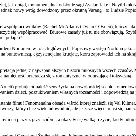
j, jak dotąd, monumentalnej odsłonie sagi Avatar. Jake i Neytiri mierzą
jednak nowy wróg dowodzony przez okrutną Varang - to Ludzie Popiołu
 współpracowników (Rachel McAdams i Dylan O’Brien), którzy jako jed
yć się współpracować. Biurowe zasady już tu nie obowiązują. Szybko 
nej pułapki?
wardem Nortonem w rolach głównych. Popisowy występ Nortona jako c
a buntowniczą, egzystencjalną krucjatę, która zaprowadzi ich na skraj
etacja jednej z najwspanialszych historii miłosnych wszech czasów. M
na namiętność przeradza się z romantycznej w odurzającą i toksyczną.
Arnett) próbuje odnaleźć sens życia na nowojorskiej scenie komediow
owaniem dzieci, poszukiwaniem własnych tożsamości i odpowiedzią na p
wstania filmu! Fenomenalna obsada wśród której znaleźli się Val Kilm
orzy, który chce wiele udowodnić, ale jeszcze więcej musi się naucz
onym na plaży z przyjaciółmi, a okazały się walką o życie, kiedy ud
 gadowi Grzesiowi Żmijewskiemu, którego pojawienie się wywraca Zw