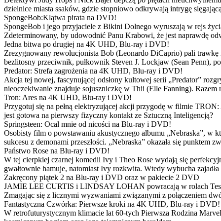
dzielnice miasta ssaków, gdzie stopniowo odkrywają intrygę sięgającą
SpongeBob:Klątwa pirata na DVD!
SpongeBob i jego przyjaciele z Bikini Dolnego wyruszają w rejs 
Zdeterminowany, by udowodnić Panu Krabowi, że jest naprawdę odw
Jedna bitwa po drugiej na 4K UHD, Blu-ray i DVD!
Zrezygnowany rewolucjonista Bob (Leonardo DiCaprio) pali trawkę i ż
bezlitosny przeciwnik, pułkownik Steven J. Lockjaw (Sean Penn), po 
Predator: Strefa zagrożenia na 4K UHD, Blu-ray i DVD!
Akcja tej nowej, fascynującej odsłony kultowej serii „Predator” roz
nieoczekiwanie znajduje sojuszniczkę w Thii (Elle Fanning). Razem
Tron: Ares na 4K UHD, Blu-ray i DVD!
Przygotuj się na pełną elektryzującej akcji przygodę w filmie TRON
jest gotowa na pierwszy fizyczny kontakt ze Sztuczną Inteligencją?
Springsteen: Ocal mnie od nicości na Blu-ray i DVD!
Osobisty film o powstawaniu akustycznego albumu „Nebraska”, w któ
sukcesu z demonami przeszłości. „Nebraska” okazała się punktem zw
Państwo Rose na Blu-ray i DVD!
W tej cierpkiej czarnej komedii Ivy i Theo Rose wydają się perfekcy
gwałtownie hamuje, natomiast Ivy rozkwita. Wtedy wybucha zajadła r
Zakręcony piątek 2 na Blu-ray i DVD oraz w pakiecie 2 DVD
JAMIE LEE CURTIS i LINDSAY LOHAN powracają w rolach Tess i Anny
Zmagając się z licznymi wyzwaniami związanymi z połączeniem dwóc
Fantastyczna Czwórka: Pierwsze kroki na 4K UHD, Blu-ray i DVD!
W retrofuturystycznym klimacie lat 60-tych Pierwsza Rodzina Marve