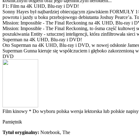
kosmicznym bogiem oraz jego tajemniczym heroldem...
F1: Film na 4K UHD, Blu-ray i DVD!
Sonny Hayes był najbardziej obiecującym zjawiskiem FORMUŁY 1® w 
powrotu i jazdy u boku przebojowego debiutanta Joshuy Pearce’a. To 
Mission: Impossible - The Final Reckoning na 4K UHD, Blu-ray i 
Mission: Impossible - The Final Reckoning, to ósma część kultowej 
poszukiwania Entity - sztucznej inteligencji, która zinfiltrowała sie
Superman na 4K UHD, Blu-ray i DVD!
Oto Superman na 4K UHD, Blu-ray i DVD, w nowej odsłonie Jamesa 
Superman Gunna kieruje się współczuciem i głęboko zakorzenioną wi
DVD
Film kinowy *
Do wyboru polska wersja lektorska lub polskie napisy
Pamiętnik
Tytuł oryginalny:
Notebook, The