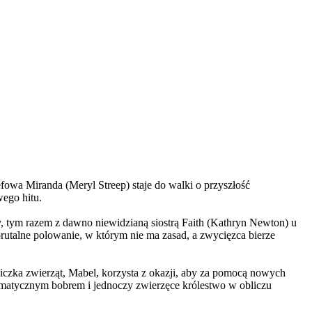
wa Miranda (Meryl Streep) staje do walki o przyszłość
wego hitu.
, tym razem z dawno niewidzianą siostrą Faith (Kathryn Newton) u
brutalne polowanie, w którym nie ma zasad, a zwycięzca bierze
czka zwierząt, Mabel, korzysta z okazji, aby za pomocą nowych
yzmatycznym bobrem i jednoczy zwierzęce królestwo w obliczu