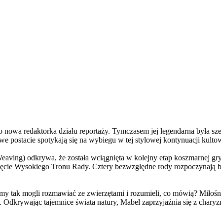
a redaktorka działu reportaży. Tymczasem jej legendarna była szefo
e postacie spotykają się na wybiegu w tej stylowej kontynuacji kulto
ving) odkrywa, że została wciągnięta w kolejny etap koszmarnej gry
 objęcie Wysokiego Tronu Rady. Cztery bezwzględne rody rozpoczynają 
 tak mogli rozmawiać ze zwierzętami i rozumieli, co mówią? Miłośni
. Odkrywając tajemnice świata natury, Mabel zaprzyjaźnia się z char