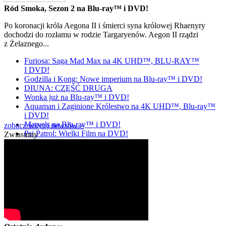
Ród Smoka, Sezon 2 na Blu-ray™ i DVD!
Po koronacji króla Aegona II i śmierci syna królowej Rhaenyry
dochodzi do rozłamu w rodzie Targaryenów. Aegon II rządzi
z Żelaznego...
Furiosa: Saga Mad Max na 4K UHD™, BLU-RAY™
I DVD!
Godzilla i Kong: Nowe imperium na Blu-ray™ i DVD!
DIUNA: CZĘŚĆ DRUGA
Wonka już na Blu-ray™ i DVD!
Aquaman i Zaginione Królestwo na 4K UHD™, Blu-ray™
i DVD!
Marvels na Blu-ray™ i DVD!
zobacz więcej newsów »
Psi Patrol: Wielki Film na DVD!
Zwiastuny