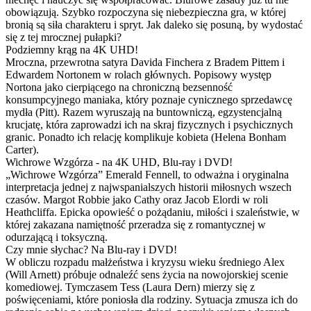
obowiązują. Szybko rozpoczyna się niebezpieczna gra, w której
bronią są siła charakteru i spryt. Jak daleko się posuną, by wydostać
się z tej mrocznej pułapki?
Podziemny krąg na 4K UHD!
Mroczna, przewrotna satyra Davida Finchera z Bradem Pittem i
Edwardem Nortonem w rolach głównych. Popisowy występ
Nortona jako cierpiącego na chroniczną bezsenność
konsumpcyjnego maniaka, który poznaje cynicznego sprzedawcę
mydła (Pitt). Razem wyruszają na buntowniczą, egzystencjalną
krucjatę, która zaprowadzi ich na skraj fizycznych i psychicznych
granic. Ponadto ich relację komplikuje kobieta (Helena Bonham
Carter).
Wichrowe Wzgórza - na 4K UHD, Blu-ray i DVD!
„Wichrowe Wzgórza” Emerald Fennell, to odważna i oryginalna
interpretacja jednej z najwspanialszych historii miłosnych wszech
czasów. Margot Robbie jako Cathy oraz Jacob Elordi w roli
Heathcliffa. Epicka opowieść o pożądaniu, miłości i szaleństwie, w
której zakazana namiętność przeradza się z romantycznej w
odurzającą i toksyczną.
Czy mnie słychac? Na Blu-ray i DVD!
W obliczu rozpadu małżeństwa i kryzysu wieku średniego Alex
(Will Arnett) próbuje odnaleźć sens życia na nowojorskiej scenie
komediowej. Tymczasem Tess (Laura Dern) mierzy się z
poświęceniami, które poniosła dla rodziny. Sytuacja zmusza ich do