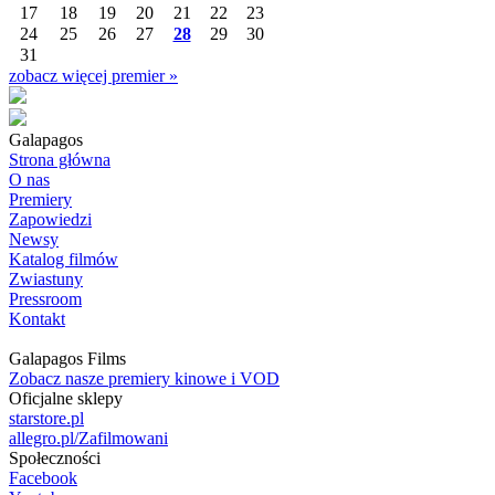
17
18
19
20
21
22
23
24
25
26
27
28
29
30
31
zobacz więcej premier »
Galapagos
Strona główna
O nas
Premiery
Zapowiedzi
Newsy
Katalog filmów
Zwiastuny
Pressroom
Kontakt
Galapagos Films
Zobacz nasze premiery kinowe i VOD
Oficjalne sklepy
starstore.pl
allegro.pl/Zafilmowani
Społeczności
Facebook