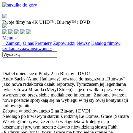
Twoje filmy na 4K UHD™, Blu-ray™ i DVD
Menu »
« Zamknij
O nas
Premiery
Zapowiedzi
Newsy
Katalog filmów
szukanie zaawansowane »
Diabeł ubiera się u Prady 2 na Blu-ray i DVD!
Andy Sachs (Anne Hathaway) powraca do magazynu „Runway”
jako nowa redaktorka działu reportaży. Tymczasem jej legendarna
była szefowa Miranda (Meryl Streep) staje do walki o przyszłość
stworzonego przez siebie medialnego imperium. Znajome twarze i
nowe postacie spotykają się na wybiegu w tej stylowej kontynuacji
kultowego hitu.
Zabawa w pochowanego 2 na Blu-ray i DVD!
Niedługo po krwawym starciu z rodziną Le Domas, Grace (Samara
Weaving) odkrywa, że została wciągnięta w kolejny etap
koszmarnej gry, tym razem z dawno niewidzianą siostrą Faith
(Kathryn Newton) u boku. Grace ma tylko jedną szansę na