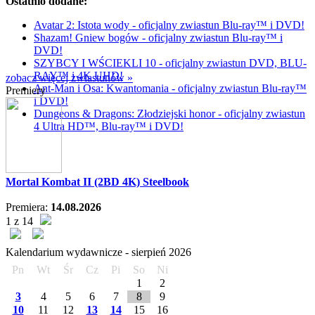
Ostatnio dodane:
Avatar 2: Istota wody - oficjalny zwiastun Blu-ray™ i DVD!
Shazam! Gniew bogów - oficjalny zwiastun Blu-ray™ i
DVD!
SZYBCY I WŚCIEKLI 10 - oficjalny zwiastun DVD, BLU-
RAY™ i 4K UHD!
zobacz więcej zwiastunów »
Ant-Man i Osa: Kwantomania - oficjalny zwiastun Blu-ray™
Premiery
i DVD!
Dungeons & Dragons: Złodziejski honor - oficjalny zwiastun
4 Ultra HD™, Blu-ray™ i DVD!
Mortal Kombat II (2BD 4K) Steelbook
Premiera:
14.08.2026
1 z 14
Kalendarium wydawnicze -
sierpień
2026
Pn
Wt
Śr
Cz
Pi
So
Ni
1
2
3
4
5
6
7
8
9
10
11
12
13
14
15
16