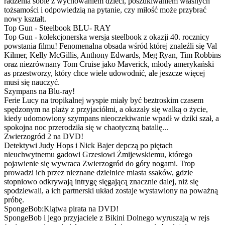
radzenia sobie z wychowaniem dzieci, poszukiwaniem własnych
tożsamości i odpowiedzią na pytanie, czy miłość może przybrać
nowy kształt.
Top Gun - Steelbook BLU- RAY
Top Gun - kolekcjonerska wersja steelbook z okazji 40. rocznicy
powstania filmu! Fenomenalna obsada wśród której znaleźli się Val
Kilmer, Kelly McGillis, Anthony Edwards, Meg Ryan, Tim Robbins
oraz niezrównany Tom Cruise jako Maverick, młody amerykański
as przestworzy, który chce wiele udowodnić, ale jeszcze więcej
musi się nauczyć.
Szympans na Blu-ray!
Ferie Lucy na tropikalnej wyspie miały być beztroskim czasem
spędzonym na plaży z przyjaciółmi, a okazały się walką o życie,
kiedy udomowiony szympans nieoczekiwanie wpadł w dziki szał, a
spokojna noc przerodziła się w chaotyczną batalię...
Zwierzogród 2 na DVD!
Detektywi Judy Hops i Nick Bajer depczą po piętach
nieuchwytnemu gadowi Grzesiowi Żmijewskiemu, którego
pojawienie się wywraca Zwierzogród do góry nogami. Trop
prowadzi ich przez nieznane dzielnice miasta ssaków, gdzie
stopniowo odkrywają intrygę sięgającą znacznie dalej, niż się
spodziewali, a ich partnerski układ zostaje wystawiony na poważną
próbę.
SpongeBob:Klątwa pirata na DVD!
SpongeBob i jego przyjaciele z Bikini Dolnego wyruszają w rejs