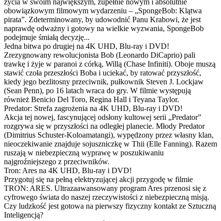
życia w swoim największym, zupełnie nowym i absolutnie
obowiązkowym filmowym wydarzeniu – „SpongeBob: Klątwa
pirata”. Zdeterminowany, by udowodnić Panu Krabowi, że jest
naprawdę odważny i gotowy na wielkie wyzwania, SpongeBob
podejmuje śmiałą decyzję...
Jedna bitwa po drugiej na 4K UHD, Blu-ray i DVD!
Zrezygnowany rewolucjonista Bob (Leonardo DiCaprio) pali
trawkę i żyje w paranoi z córką, Willą (Chase Infiniti). Oboje muszą
stawić czoła przeszłości Boba i uciekać, by ratować przyszłość,
kiedy jego bezlitosny przeciwnik, pułkownik Steven J. Lockjaw
(Sean Penn), po 16 latach wraca do gry. W filmie występują
również Benicio Del Toro, Regina Hall i Teyana Taylor.
Predator: Strefa zagrożenia na 4K UHD, Blu-ray i DVD!
Akcja tej nowej, fascynującej odsłony kultowej serii „Predator”
rozgrywa się w przyszłości na odległej planecie. Młody Predator
(Dimitrius Schuster-Koloamatangi), wypędzony przez własny klan,
nieoczekiwanie znajduje sojuszniczkę w Thii (Elle Fanning). Razem
ruszają w niebezpieczną wyprawę w poszukiwaniu
najgroźniejszego z przeciwników.
Tron: Ares na 4K UHD, Blu-ray i DVD!
Przygotuj się na pełną elektryzującej akcji przygodę w filmie
TRON: ARES. Ultrazaawansowany program Ares przenosi się z
cyfrowego świata do naszej rzeczywistości z niebezpieczną misją.
Czy ludzkość jest gotowa na pierwszy fizyczny kontakt ze Sztuczną
Inteligencją?