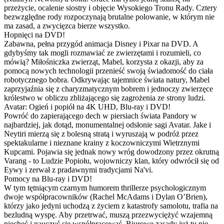
przeżycie, ocalenie siostry i objęcie Wysokiego Tronu Rady. Cztery
bezwzględne rody rozpoczynają brutalne polowanie, w którym nie
ma zasad, a zwycięzca bierze wszystko.
Hopnięci na DVD!
Zabawna, pełna przygód animacja Disney i Pixar na DVD. A
gdybyśmy tak mogli rozmawiać ze zwierzętami i rozumieli, co
mówią? Miłośniczka zwierząt, Mabel, korzysta z okazji, aby za
pomocą nowych technologii przenieść swoją świadomość do ciała
robotycznego bobra. Odkrywając tajemnice świata natury, Mabel
zaprzyjaźnia się z charyzmatycznym bobrem i jednoczy zwierzęce
królestwo w obliczu zbliżającego się zagrożenia ze strony ludzi.
Avatar: Ogień i popiół na 4K UHD, Blu-ray i DVD!
Powróć do zapierającego dech w piersiach świata Pandory w
najbardziej, jak dotąd, monumentalnej odsłonie sagi Avatar. Jake i
Neytiri mierzą się z bolesną stratą i wyruszają w podróż przez
spektakularne i nieznane krainy z koczowniczymi Wietrznymi
Kupcami. Pojawia się jednak nowy wróg dowodzony przez okrutną
Varang - to Ludzie Popiołu, wojowniczy klan, który odwrócił się od
Eywy i zerwał z pradawnymi tradycjami Na'vi.
Pomocy na Blu-ray i DVD!
W tym tętniącym czarnym humorem thrillerze psychologicznym
dwoje współpracowników (Rachel McAdams i Dylan O’Brien),
którzy jako jedyni uchodzą z życiem z katastrofy samolotu, trafia na
bezludną wyspę. Aby przetrwać, muszą przezwyciężyć wzajemną
niechęć i nauczyć się współpracować. Biurowe zasady już tu nie