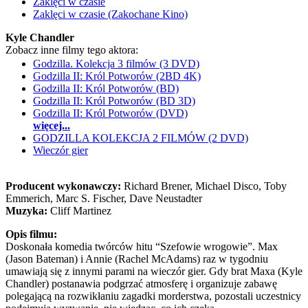
Zaklęci w czasie
Zaklęci w czasie (Zakochane Kino)
Kyle Chandler
Zobacz inne filmy tego aktora:
Godzilla. Kolekcja 3 filmów (3 DVD)
Godzilla II: Król Potworów (2BD 4K)
Godzilla II: Król Potworów (BD)
Godzilla II: Król Potworów (BD 3D)
Godzilla II: Król Potworów (DVD)
więcej...
GODZILLA KOLEKCJA 2 FILMÓW (2 DVD)
Wieczór gier
Producent wykonawczy:
Richard Brener, Michael Disco, Toby
Emmerich, Marc S. Fischer, Dave Neustadter
Muzyka:
Cliff Martinez
Opis filmu:
Doskonała komedia twórców hitu “Szefowie wrogowie”. Max
(Jason Bateman) i Annie (Rachel McAdams) raz w tygodniu
umawiają się z innymi parami na wieczór gier. Gdy brat Maxa (Kyle
Chandler) postanawia podgrzać atmosferę i organizuje zabawę
polegającą na rozwikłaniu zagadki morderstwa, pozostali uczestnicy