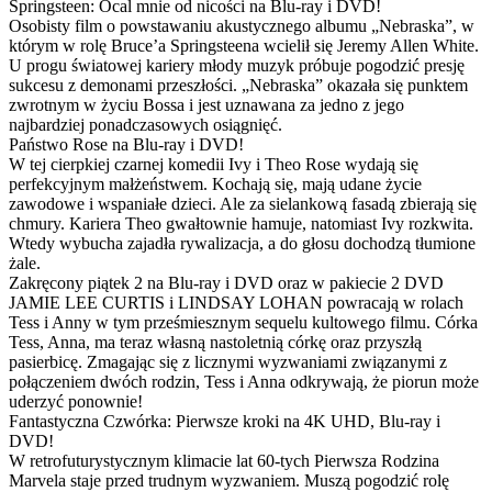
Springsteen: Ocal mnie od nicości na Blu-ray i DVD!
Osobisty film o powstawaniu akustycznego albumu „Nebraska”, w
którym w rolę Bruce’a Springsteena wcielił się Jeremy Allen White.
U progu światowej kariery młody muzyk próbuje pogodzić presję
sukcesu z demonami przeszłości. „Nebraska” okazała się punktem
zwrotnym w życiu Bossa i jest uznawana za jedno z jego
najbardziej ponadczasowych osiągnięć.
Państwo Rose na Blu-ray i DVD!
W tej cierpkiej czarnej komedii Ivy i Theo Rose wydają się
perfekcyjnym małżeństwem. Kochają się, mają udane życie
zawodowe i wspaniałe dzieci. Ale za sielankową fasadą zbierają się
chmury. Kariera Theo gwałtownie hamuje, natomiast Ivy rozkwita.
Wtedy wybucha zajadła rywalizacja, a do głosu dochodzą tłumione
żale.
Zakręcony piątek 2 na Blu-ray i DVD oraz w pakiecie 2 DVD
JAMIE LEE CURTIS i LINDSAY LOHAN powracają w rolach
Tess i Anny w tym prześmiesznym sequelu kultowego filmu. Córka
Tess, Anna, ma teraz własną nastoletnią córkę oraz przyszłą
pasierbicę. Zmagając się z licznymi wyzwaniami związanymi z
połączeniem dwóch rodzin, Tess i Anna odkrywają, że piorun może
uderzyć ponownie!
Fantastyczna Czwórka: Pierwsze kroki na 4K UHD, Blu-ray i
DVD!
W retrofuturystycznym klimacie lat 60-tych Pierwsza Rodzina
Marvela staje przed trudnym wyzwaniem. Muszą pogodzić rolę