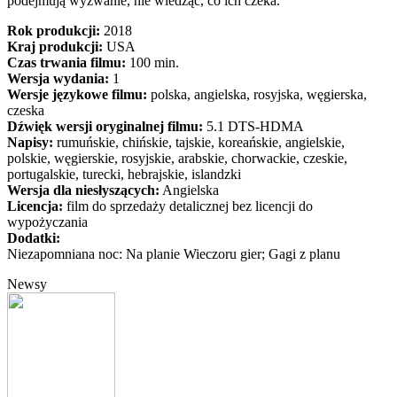
podejmują wyzwanie, nie wiedząc, co ich czeka.
Rok produkcji:
2018
Kraj produkcji:
USA
Czas trwania filmu:
100 min.
Wersja wydania:
1
Wersje językowe filmu:
polska, angielska, rosyjska, węgierska,
czeska
Dźwięk wersji oryginalnej filmu:
5.1 DTS-HDMA
Napisy:
rumuńskie, chińskie, tajskie, koreańskie, angielskie,
polskie, węgierskie, rosyjskie, arabskie, chorwackie, czeskie,
portugalskie, turecki, hebrajskie, islandzki
Wersja dla niesłyszących:
Angielska
Licencja:
film do sprzedaży detalicznej bez licencji do
wypożyczania
Dodatki:
Niezapomniana noc: Na planie Wieczoru gier; Gagi z planu
Newsy