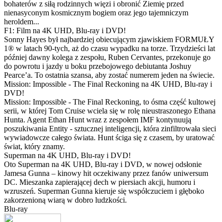
bohaterów z siłą rodzinnych więzi i obronić Ziemię przed
nienasyconym kosmicznym bogiem oraz jego tajemniczym
heroldem...
F1: Film na 4K UHD, Blu-ray i DVD!
Sonny Hayes był najbardziej obiecującym zjawiskiem FORMUŁY
1® w latach 90-tych, aż do czasu wypadku na torze. Trzydzieści lat
później dawny kolega z zespołu, Ruben Cervantes, przekonuje go
do powrotu i jazdy u boku przebojowego debiutanta Joshuy
Pearce’a. To ostatnia szansa, aby zostać numerem jeden na świecie.
Mission: Impossible - The Final Reckoning na 4K UHD, Blu-ray i
DVD!
Mission: Impossible - The Final Reckoning, to ósma część kultowej
serii, w której Tom Cruise wciela się w rolę nieustraszonego Ethana
Hunta. Agent Ethan Hunt wraz z zespołem IMF kontynuują
poszukiwania Entity - sztucznej inteligencji, która zinfiltrowała sieci
wywiadowcze całego świata. Hunt ściga się z czasem, by uratować
świat, który znamy.
Superman na 4K UHD, Blu-ray i DVD!
Oto Superman na 4K UHD, Blu-ray i DVD, w nowej odsłonie
Jamesa Gunna – kinowy hit oczekiwany przez fanów uniwersum
DC. Mieszanka zapierającej dech w piersiach akcji, humoru i
wzruszeń. Superman Gunna kieruje się współczuciem i głęboko
zakorzenioną wiarą w dobro ludzkości.
Blu-ray