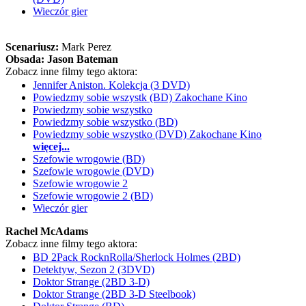
Wieczór gier
Scenariusz:
Mark Perez
Obsada:
Jason Bateman
Zobacz inne filmy tego aktora:
Jennifer Aniston. Kolekcja (3 DVD)
Powiedzmy sobie wszystk (BD) Zakochane Kino
Powiedzmy sobie wszystko
Powiedzmy sobie wszystko (BD)
Powiedzmy sobie wszystko (DVD) Zakochane Kino
więcej...
Szefowie wrogowie (BD)
Szefowie wrogowie (DVD)
Szefowie wrogowie 2
Szefowie wrogowie 2 (BD)
Wieczór gier
Rachel McAdams
Zobacz inne filmy tego aktora:
BD 2Pack RocknRolla/Sherlock Holmes (2BD)
Detektyw, Sezon 2 (3DVD)
Doktor Strange (2BD 3-D)
Doktor Strange (2BD 3-D Steelbook)