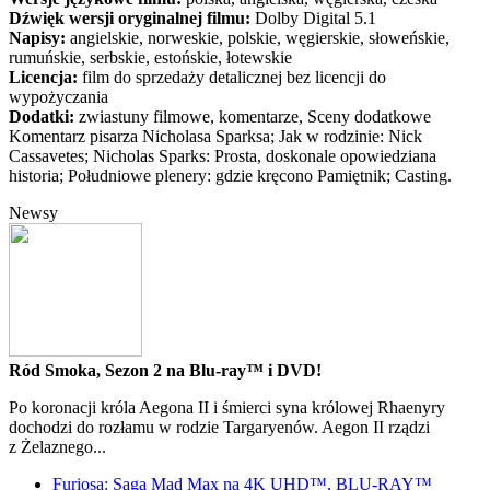
Dźwięk wersji oryginalnej filmu:
Dolby Digital 5.1
Napisy:
angielskie, norweskie, polskie, węgierskie, słoweńskie,
rumuńskie, serbskie, estońskie, łotewskie
Licencja:
film do sprzedaży detalicznej bez licencji do
wypożyczania
Dodatki:
zwiastuny filmowe, komentarze, Sceny dodatkowe
Komentarz pisarza Nicholasa Sparksa; Jak w rodzinie: Nick
Cassavetes; Nicholas Sparks: Prosta, doskonale opowiedziana
historia; Południowe plenery: gdzie kręcono Pamiętnik; Casting.
Newsy
Ród Smoka, Sezon 2 na Blu-ray™ i DVD!
Po koronacji króla Aegona II i śmierci syna królowej Rhaenyry
dochodzi do rozłamu w rodzie Targaryenów. Aegon II rządzi
z Żelaznego...
Furiosa: Saga Mad Max na 4K UHD™, BLU-RAY™