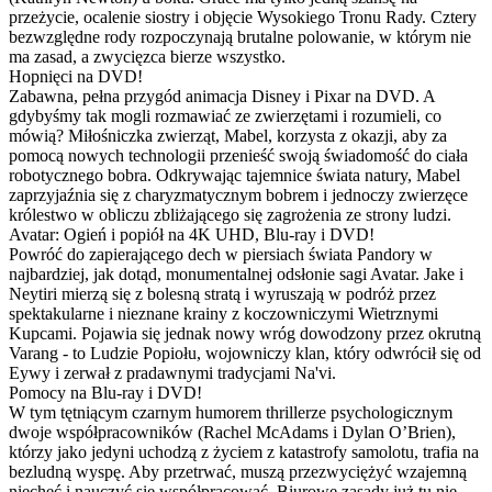
przeżycie, ocalenie siostry i objęcie Wysokiego Tronu Rady. Cztery
bezwzględne rody rozpoczynają brutalne polowanie, w którym nie
ma zasad, a zwycięzca bierze wszystko.
Hopnięci na DVD!
Zabawna, pełna przygód animacja Disney i Pixar na DVD. A
gdybyśmy tak mogli rozmawiać ze zwierzętami i rozumieli, co
mówią? Miłośniczka zwierząt, Mabel, korzysta z okazji, aby za
pomocą nowych technologii przenieść swoją świadomość do ciała
robotycznego bobra. Odkrywając tajemnice świata natury, Mabel
zaprzyjaźnia się z charyzmatycznym bobrem i jednoczy zwierzęce
królestwo w obliczu zbliżającego się zagrożenia ze strony ludzi.
Avatar: Ogień i popiół na 4K UHD, Blu-ray i DVD!
Powróć do zapierającego dech w piersiach świata Pandory w
najbardziej, jak dotąd, monumentalnej odsłonie sagi Avatar. Jake i
Neytiri mierzą się z bolesną stratą i wyruszają w podróż przez
spektakularne i nieznane krainy z koczowniczymi Wietrznymi
Kupcami. Pojawia się jednak nowy wróg dowodzony przez okrutną
Varang - to Ludzie Popiołu, wojowniczy klan, który odwrócił się od
Eywy i zerwał z pradawnymi tradycjami Na'vi.
Pomocy na Blu-ray i DVD!
W tym tętniącym czarnym humorem thrillerze psychologicznym
dwoje współpracowników (Rachel McAdams i Dylan O’Brien),
którzy jako jedyni uchodzą z życiem z katastrofy samolotu, trafia na
bezludną wyspę. Aby przetrwać, muszą przezwyciężyć wzajemną
niechęć i nauczyć się współpracować. Biurowe zasady już tu nie