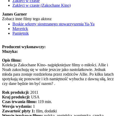
Zaklęci w czasie
Zaklęci w czasie (Zakochane Kino)
James Garner
Zobacz inne filmy tego aktora:
Boskie sekrety siostrzanego stowarzyszenia Ya-Ya
Maverick
Pamiętnik
Producent wykonawczy:
Muzyka:
Opis filmu:
Kolekcja Zakochane Kino- najpiękniejsze filmy o miłości. Allie i
Noah zakochują się w sobie jeszcze jako nastolatkowie. Jednak
młoda para zostaje rozdzielona przez rodziców Allie. Po kilku latach
spotykają się ponownie i ich namiętność wybucha z dawną siłą, lecz
czy dane będzie im być razem? .
Rok produkcji:
2011
Kraj produkcji:
USA
Czas trwania filmu:
119 min.
Wersja wydania:
1
Zawartość płyty 1:
film, dodatki
Wersje językowe filmu:
polska, angielska, węgierska, czeska