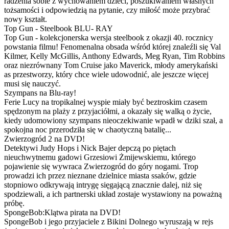
radzenia sobie z wychowaniem dzieci, poszukiwaniem własnych
tożsamości i odpowiedzią na pytanie, czy miłość może przybrać
nowy kształt.
Top Gun - Steelbook BLU- RAY
Top Gun - kolekcjonerska wersja steelbook z okazji 40. rocznicy
powstania filmu! Fenomenalna obsada wśród której znaleźli się Val
Kilmer, Kelly McGillis, Anthony Edwards, Meg Ryan, Tim Robbins
oraz niezrównany Tom Cruise jako Maverick, młody amerykański
as przestworzy, który chce wiele udowodnić, ale jeszcze więcej
musi się nauczyć.
Szympans na Blu-ray!
Ferie Lucy na tropikalnej wyspie miały być beztroskim czasem
spędzonym na plaży z przyjaciółmi, a okazały się walką o życie,
kiedy udomowiony szympans nieoczekiwanie wpadł w dziki szał, a
spokojna noc przerodziła się w chaotyczną batalię...
Zwierzogród 2 na DVD!
Detektywi Judy Hops i Nick Bajer depczą po piętach
nieuchwytnemu gadowi Grzesiowi Żmijewskiemu, którego
pojawienie się wywraca Zwierzogród do góry nogami. Trop
prowadzi ich przez nieznane dzielnice miasta ssaków, gdzie
stopniowo odkrywają intrygę sięgającą znacznie dalej, niż się
spodziewali, a ich partnerski układ zostaje wystawiony na poważną
próbę.
SpongeBob:Klątwa pirata na DVD!
SpongeBob i jego przyjaciele z Bikini Dolnego wyruszają w rejs