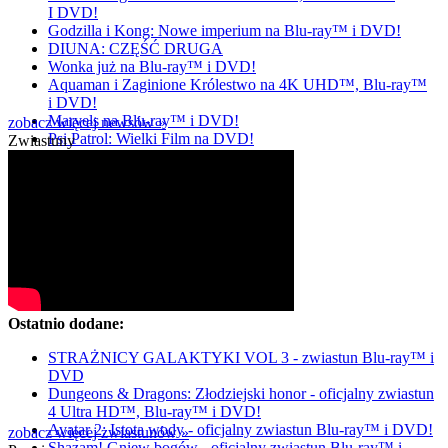
I DVD!
Godzilla i Kong: Nowe imperium na Blu-ray™ i DVD!
DIUNA: CZĘŚĆ DRUGA
Wonka już na Blu-ray™ i DVD!
Aquaman i Zaginione Królestwo na 4K UHD™, Blu-ray™
i DVD!
Marvels na Blu-ray™ i DVD!
zobacz więcej newsów »
Psi Patrol: Wielki Film na DVD!
Zwiastuny
Ostatnio dodane:
STRAŻNICY GALAKTYKI VOL 3 - zwiastun Blu-ray™ i
DVD
Dungeons & Dragons: Złodziejski honor - oficjalny zwiastun
4 Ultra HD™, Blu-ray™ i DVD!
Avatar 2: Istota wody - oficjalny zwiastun Blu-ray™ i DVD!
zobacz więcej zwiastunów »
Shazam! Gniew bogów - oficjalny zwiastun Blu-ray™ i