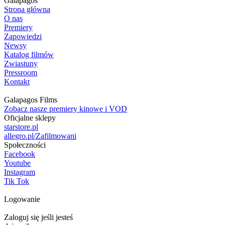
Galapagos
Strona główna
O nas
Premiery
Zapowiedzi
Newsy
Katalog filmów
Zwiastuny
Pressroom
Kontakt
Galapagos Films
Zobacz nasze premiery kinowe i VOD
Oficjalne sklepy
starstore.pl
allegro.pl/Zafilmowani
Społeczności
Facebook
Youtube
Instagram
Tik Tok
Logowanie
Zaloguj się jeśli jesteś