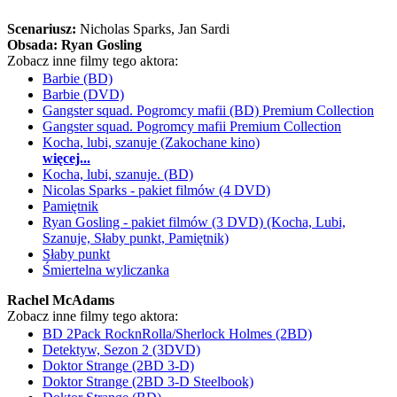
Scenariusz:
Nicholas Sparks
, Jan Sardi
Obsada:
Ryan Gosling
Zobacz inne filmy tego aktora:
Barbie (BD)
Barbie (DVD)
Gangster squad. Pogromcy mafii (BD) Premium Collection
Gangster squad. Pogromcy mafii Premium Collection
Kocha, lubi, szanuje (Zakochane kino)
więcej...
Kocha, lubi, szanuje. (BD)
Nicolas Sparks - pakiet filmów (4 DVD)
Pamiętnik
Ryan Gosling - pakiet filmów (3 DVD) (Kocha, Lubi,
Szanuje, Słaby punkt, Pamiętnik)
Słaby punkt
Śmiertelna wyliczanka
Rachel McAdams
Zobacz inne filmy tego aktora:
BD 2Pack RocknRolla/Sherlock Holmes (2BD)
Detektyw, Sezon 2 (3DVD)
Doktor Strange (2BD 3-D)
Doktor Strange (2BD 3-D Steelbook)