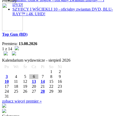
Premiery
DVD!
SZYBCY I WŚCIEKLI 10 - oficjalny zwiastun DVD, BLU-
RAY™ i 4K UHD!
Top Gun (BD)
Premiera:
13.08.2026
1 z 14
Kalendarium wydawnicze -
sierpień
2026
Pn
Wt
Śr
Cz
Pi
So
Ni
1
2
3
4
5
6
7
8
9
10
11
12
13
14
15
16
17
18
19
20
21
22
23
24
25
26
27
28
29
30
31
zobacz więcej premier »