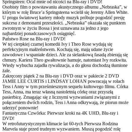
Springsteen: Ocal mnie od nicości na Blu-ray i DVD!
Osobisty film o powstawaniu akustycznego albumu „Nebraska”, w
którym w rolę Bruce’a Springsteena wcielił się Jeremy Allen White.
U progu światowej kariery młody muzyk próbuje pogodzić presję
sukcesu z demonami przeszłości. „Nebraska” okazała się punktem
zwrotnym w życiu Bossa i jest uznawana za jedno z jego
najbardziej ponadczasowych osiągnięć.
Państwo Rose na Blu-ray i DVD!
W tej cierpkiej czarnej komedii Ivy i Theo Rose wydają się
perfekcyjnym małżeństwem. Kochają się, mają udane życie
zawodowe i wspaniałe dzieci. Ale za sielankową fasadą zbierają się
chmury. Kariera Theo gwałtownie hamuje, natomiast Ivy rozkwita.
Wtedy wybucha zajadła rywalizacja, a do głosu dochodzą tłumione
żale.
Zakręcony piątek 2 na Blu-ray i DVD oraz w pakiecie 2 DVD
JAMIE LEE CURTIS i LINDSAY LOHAN powracają w rolach
Tess i Anny w tym prześmiesznym sequelu kultowego filmu. Córka
Tess, Anna, ma teraz własną nastoletnią córkę oraz przyszłą
pasierbicę. Zmagając się z licznymi wyzwaniami związanymi z
połączeniem dwóch rodzin, Tess i Anna odkrywają, że piorun może
uderzyć ponownie!
Fantastyczna Czwórka: Pierwsze kroki na 4K UHD, Blu-ray i
DVD!
W retrofuturystycznym klimacie lat 60-tych Pierwsza Rodzina
Marvela staje przed trudnym wyzwaniem. Muszą pogodzić rolę