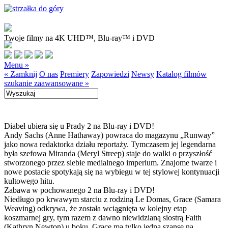
Twoje filmy na 4K UHD™, Blu-ray™ i DVD
Menu »
« Zamknij
O nas
Premiery
Zapowiedzi
Newsy
Katalog filmów
szukanie zaawansowane »
Diabeł ubiera się u Prady 2 na Blu-ray i DVD!
Andy Sachs (Anne Hathaway) powraca do magazynu „Runway”
jako nowa redaktorka działu reportaży. Tymczasem jej legendarna
była szefowa Miranda (Meryl Streep) staje do walki o przyszłość
stworzonego przez siebie medialnego imperium. Znajome twarze i
nowe postacie spotykają się na wybiegu w tej stylowej kontynuacji
kultowego hitu.
Zabawa w pochowanego 2 na Blu-ray i DVD!
Niedługo po krwawym starciu z rodziną Le Domas, Grace (Samara
Weaving) odkrywa, że została wciągnięta w kolejny etap
koszmarnej gry, tym razem z dawno niewidzianą siostrą Faith
(Kathryn Newton) u boku. Grace ma tylko jedną szansę na