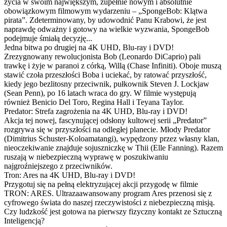
życia w swoim największym, zupełnie nowym i absolutnie
obowiązkowym filmowym wydarzeniu – „SpongeBob: Klątwa
pirata”. Zdeterminowany, by udowodnić Panu Krabowi, że jest
naprawdę odważny i gotowy na wielkie wyzwania, SpongeBob
podejmuje śmiałą decyzję...
Jedna bitwa po drugiej na 4K UHD, Blu-ray i DVD!
Zrezygnowany rewolucjonista Bob (Leonardo DiCaprio) pali
trawkę i żyje w paranoi z córką, Willą (Chase Infiniti). Oboje muszą
stawić czoła przeszłości Boba i uciekać, by ratować przyszłość,
kiedy jego bezlitosny przeciwnik, pułkownik Steven J. Lockjaw
(Sean Penn), po 16 latach wraca do gry. W filmie występują
również Benicio Del Toro, Regina Hall i Teyana Taylor.
Predator: Strefa zagrożenia na 4K UHD, Blu-ray i DVD!
Akcja tej nowej, fascynującej odsłony kultowej serii „Predator”
rozgrywa się w przyszłości na odległej planecie. Młody Predator
(Dimitrius Schuster-Koloamatangi), wypędzony przez własny klan,
nieoczekiwanie znajduje sojuszniczkę w Thii (Elle Fanning). Razem
ruszają w niebezpieczną wyprawę w poszukiwaniu
najgroźniejszego z przeciwników.
Tron: Ares na 4K UHD, Blu-ray i DVD!
Przygotuj się na pełną elektryzującej akcji przygodę w filmie
TRON: ARES. Ultrazaawansowany program Ares przenosi się z
cyfrowego świata do naszej rzeczywistości z niebezpieczną misją.
Czy ludzkość jest gotowa na pierwszy fizyczny kontakt ze Sztuczną
Inteligencją?