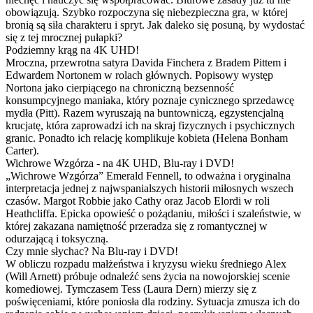
obowiązują. Szybko rozpoczyna się niebezpieczna gra, w której
bronią są siła charakteru i spryt. Jak daleko się posuną, by wydostać
się z tej mrocznej pułapki?
Podziemny krąg na 4K UHD!
Mroczna, przewrotna satyra Davida Finchera z Bradem Pittem i
Edwardem Nortonem w rolach głównych. Popisowy występ
Nortona jako cierpiącego na chroniczną bezsenność
konsumpcyjnego maniaka, który poznaje cynicznego sprzedawcę
mydła (Pitt). Razem wyruszają na buntowniczą, egzystencjalną
krucjatę, która zaprowadzi ich na skraj fizycznych i psychicznych
granic. Ponadto ich relację komplikuje kobieta (Helena Bonham
Carter).
Wichrowe Wzgórza - na 4K UHD, Blu-ray i DVD!
„Wichrowe Wzgórza” Emerald Fennell, to odważna i oryginalna
interpretacja jednej z najwspanialszych historii miłosnych wszech
czasów. Margot Robbie jako Cathy oraz Jacob Elordi w roli
Heathcliffa. Epicka opowieść o pożądaniu, miłości i szaleństwie, w
której zakazana namiętność przeradza się z romantycznej w
odurzającą i toksyczną.
Czy mnie słychac? Na Blu-ray i DVD!
W obliczu rozpadu małżeństwa i kryzysu wieku średniego Alex
(Will Arnett) próbuje odnaleźć sens życia na nowojorskiej scenie
komediowej. Tymczasem Tess (Laura Dern) mierzy się z
poświęceniami, które poniosła dla rodziny. Sytuacja zmusza ich do