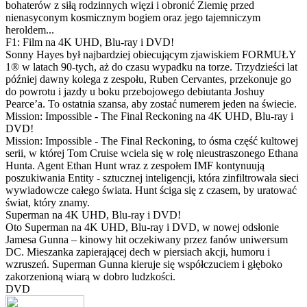
bohaterów z siłą rodzinnych więzi i obronić Ziemię przed
nienasyconym kosmicznym bogiem oraz jego tajemniczym
heroldem...
F1: Film na 4K UHD, Blu-ray i DVD!
Sonny Hayes był najbardziej obiecującym zjawiskiem FORMUŁY
1® w latach 90-tych, aż do czasu wypadku na torze. Trzydzieści lat
później dawny kolega z zespołu, Ruben Cervantes, przekonuje go
do powrotu i jazdy u boku przebojowego debiutanta Joshuy
Pearce’a. To ostatnia szansa, aby zostać numerem jeden na świecie.
Mission: Impossible - The Final Reckoning na 4K UHD, Blu-ray i
DVD!
Mission: Impossible - The Final Reckoning, to ósma część kultowej
serii, w której Tom Cruise wciela się w rolę nieustraszonego Ethana
Hunta. Agent Ethan Hunt wraz z zespołem IMF kontynuują
poszukiwania Entity - sztucznej inteligencji, która zinfiltrowała sieci
wywiadowcze całego świata. Hunt ściga się z czasem, by uratować
świat, który znamy.
Superman na 4K UHD, Blu-ray i DVD!
Oto Superman na 4K UHD, Blu-ray i DVD, w nowej odsłonie
Jamesa Gunna – kinowy hit oczekiwany przez fanów uniwersum
DC. Mieszanka zapierającej dech w piersiach akcji, humoru i
wzruszeń. Superman Gunna kieruje się współczuciem i głęboko
zakorzenioną wiarą w dobro ludzkości.
DVD