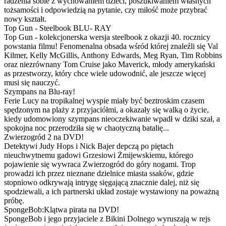
radzenia sobie z wychowaniem dzieci, poszukiwaniem własnych
tożsamości i odpowiedzią na pytanie, czy miłość może przybrać
nowy kształt.
Top Gun - Steelbook BLU- RAY
Top Gun - kolekcjonerska wersja steelbook z okazji 40. rocznicy
powstania filmu! Fenomenalna obsada wśród której znaleźli się Val
Kilmer, Kelly McGillis, Anthony Edwards, Meg Ryan, Tim Robbins
oraz niezrównany Tom Cruise jako Maverick, młody amerykański
as przestworzy, który chce wiele udowodnić, ale jeszcze więcej
musi się nauczyć.
Szympans na Blu-ray!
Ferie Lucy na tropikalnej wyspie miały być beztroskim czasem
spędzonym na plaży z przyjaciółmi, a okazały się walką o życie,
kiedy udomowiony szympans nieoczekiwanie wpadł w dziki szał, a
spokojna noc przerodziła się w chaotyczną batalię...
Zwierzogród 2 na DVD!
Detektywi Judy Hops i Nick Bajer depczą po piętach
nieuchwytnemu gadowi Grzesiowi Żmijewskiemu, którego
pojawienie się wywraca Zwierzogród do góry nogami. Trop
prowadzi ich przez nieznane dzielnice miasta ssaków, gdzie
stopniowo odkrywają intrygę sięgającą znacznie dalej, niż się
spodziewali, a ich partnerski układ zostaje wystawiony na poważną
próbę.
SpongeBob:Klątwa pirata na DVD!
SpongeBob i jego przyjaciele z Bikini Dolnego wyruszają w rejs