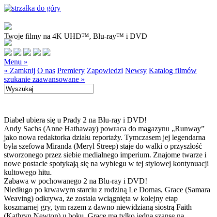
Twoje filmy na 4K UHD™, Blu-ray™ i DVD
Menu »
« Zamknij
O nas
Premiery
Zapowiedzi
Newsy
Katalog filmów
szukanie zaawansowane »
Diabeł ubiera się u Prady 2 na Blu-ray i DVD!
Andy Sachs (Anne Hathaway) powraca do magazynu „Runway”
jako nowa redaktorka działu reportaży. Tymczasem jej legendarna
była szefowa Miranda (Meryl Streep) staje do walki o przyszłość
stworzonego przez siebie medialnego imperium. Znajome twarze i
nowe postacie spotykają się na wybiegu w tej stylowej kontynuacji
kultowego hitu.
Zabawa w pochowanego 2 na Blu-ray i DVD!
Niedługo po krwawym starciu z rodziną Le Domas, Grace (Samara
Weaving) odkrywa, że została wciągnięta w kolejny etap
koszmarnej gry, tym razem z dawno niewidzianą siostrą Faith
(Kathryn Newton) u boku. Grace ma tylko jedną szansę na