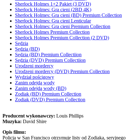
Sherlock Holmes 1+2 Pakiet (3 DVD)
Sherlock Holmes: Gra cieni (2BD 4K)
Sherlock Holmes: Gra cieni (BD) Premium Collection
Sherlock Holmes: Gra cieni Lenticular
Sherlock Holmes: Gra cieni Premium Collection
Sherlock Holmes Premium Collection
Sherlock Holmes Premium Collection (2 DVD)
Sędzia
Sędzia (BD)
Sędzia (BD) Premium Collectiion
Sędzia (DVD) Premium Collectiion
Urodzeni mordercy
Urodzeni mordercy (DVD) Premium Collection
Wydział pościgowy
Zanim odejdą wody
Zanim odejdą wody (BD)
Zodiak (BD) Premium Collection
Zodiak (DVD) Premium Collection
Producent wykonawczy:
Louis Phillips
Muzyka:
David Shire
Opis filmu:
Policja w San Francisco otrzymuje listy od Zodiaka, seryjnego