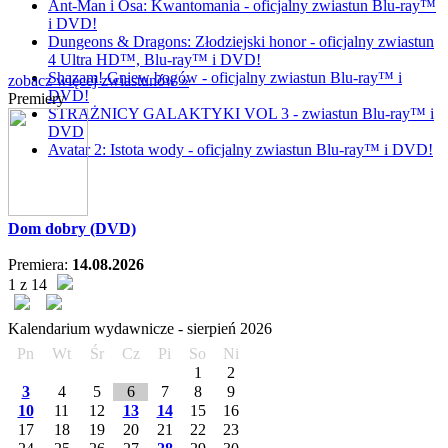
Ant-Man i Osa: Kwantomania - oficjalny zwiastun Blu-ray™
i DVD!
Dungeons & Dragons: Złodziejski honor - oficjalny zwiastun
4 Ultra HD™, Blu-ray™ i DVD!
Shazam! Gniew bogów - oficjalny zwiastun Blu-ray™ i
zobacz więcej zwiastunów »
DVD!
Premiery
STRAŻNICY GALAKTYKI VOL 3 - zwiastun Blu-ray™ i
DVD
Avatar 2: Istota wody - oficjalny zwiastun Blu-ray™ i DVD!
Dom dobry (DVD)
Premiera:
14.08.2026
1 z 14
Kalendarium wydawnicze -
sierpień
2026
Pn
Wt
Śr
Cz
Pi
So
Ni
1
2
3
4
5
6
7
8
9
10
11
12
13
14
15
16
17
18
19
20
21
22
23