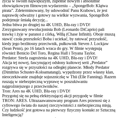
życia w swoim największym, zupełnie nowym i absolutnie
obowiązkowym filmowym wydarzeniu – „SpongeBob: Klątwa
pirata”. Zdeterminowany, by udowodnić Panu Krabowi, że jest
naprawdę odważny i gotowy na wielkie wyzwania, SpongeBob
podejmuje śmiałą decyzję...
Jedna bitwa po drugiej na 4K UHD, Blu-ray i DVD!
Zrezygnowany rewolucjonista Bob (Leonardo DiCaprio) pali
trawkę i żyje w paranoi z córką, Willą (Chase Infiniti). Oboje muszą
stawić czoła przeszłości Boba i uciekać, by ratować przyszłość,
kiedy jego bezlitosny przeciwnik, pułkownik Steven J. Lockjaw
(Sean Penn), po 16 latach wraca do gry. W filmie występują
również Benicio Del Toro, Regina Hall i Teyana Taylor.
Predator: Strefa zagrożenia na 4K UHD, Blu-ray i DVD!
Akcja tej nowej, fascynującej odsłony kultowej serii „Predator”
rozgrywa się w przyszłości na odległej planecie. Młody Predator
(Dimitrius Schuster-Koloamatangi), wypędzony przez własny klan,
nieoczekiwanie znajduje sojuszniczkę w Thii (Elle Fanning). Razem
ruszają w niebezpieczną wyprawę w poszukiwaniu
najgroźniejszego z przeciwników.
Tron: Ares na 4K UHD, Blu-ray i DVD!
Przygotuj się na pełną elektryzującej akcji przygodę w filmie
TRON: ARES. Ultrazaawansowany program Ares przenosi się z
cyfrowego świata do naszej rzeczywistości z niebezpieczną misją.
Czy ludzkość jest gotowa na pierwszy fizyczny kontakt ze Sztuczną
Inteligencją?