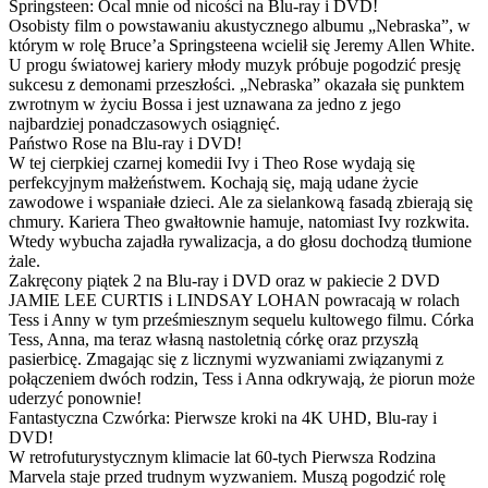
Springsteen: Ocal mnie od nicości na Blu-ray i DVD!
Osobisty film o powstawaniu akustycznego albumu „Nebraska”, w
którym w rolę Bruce’a Springsteena wcielił się Jeremy Allen White.
U progu światowej kariery młody muzyk próbuje pogodzić presję
sukcesu z demonami przeszłości. „Nebraska” okazała się punktem
zwrotnym w życiu Bossa i jest uznawana za jedno z jego
najbardziej ponadczasowych osiągnięć.
Państwo Rose na Blu-ray i DVD!
W tej cierpkiej czarnej komedii Ivy i Theo Rose wydają się
perfekcyjnym małżeństwem. Kochają się, mają udane życie
zawodowe i wspaniałe dzieci. Ale za sielankową fasadą zbierają się
chmury. Kariera Theo gwałtownie hamuje, natomiast Ivy rozkwita.
Wtedy wybucha zajadła rywalizacja, a do głosu dochodzą tłumione
żale.
Zakręcony piątek 2 na Blu-ray i DVD oraz w pakiecie 2 DVD
JAMIE LEE CURTIS i LINDSAY LOHAN powracają w rolach
Tess i Anny w tym prześmiesznym sequelu kultowego filmu. Córka
Tess, Anna, ma teraz własną nastoletnią córkę oraz przyszłą
pasierbicę. Zmagając się z licznymi wyzwaniami związanymi z
połączeniem dwóch rodzin, Tess i Anna odkrywają, że piorun może
uderzyć ponownie!
Fantastyczna Czwórka: Pierwsze kroki na 4K UHD, Blu-ray i
DVD!
W retrofuturystycznym klimacie lat 60-tych Pierwsza Rodzina
Marvela staje przed trudnym wyzwaniem. Muszą pogodzić rolę