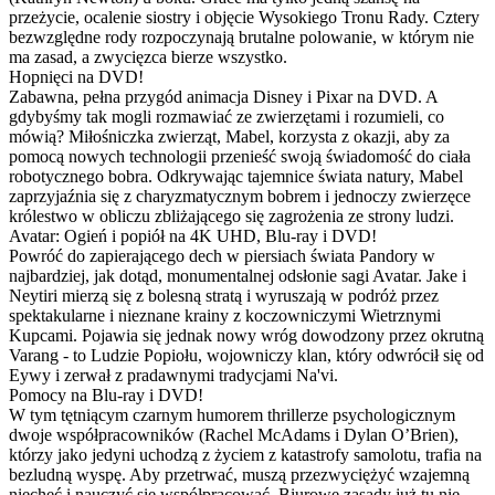
przeżycie, ocalenie siostry i objęcie Wysokiego Tronu Rady. Cztery
bezwzględne rody rozpoczynają brutalne polowanie, w którym nie
ma zasad, a zwycięzca bierze wszystko.
Hopnięci na DVD!
Zabawna, pełna przygód animacja Disney i Pixar na DVD. A
gdybyśmy tak mogli rozmawiać ze zwierzętami i rozumieli, co
mówią? Miłośniczka zwierząt, Mabel, korzysta z okazji, aby za
pomocą nowych technologii przenieść swoją świadomość do ciała
robotycznego bobra. Odkrywając tajemnice świata natury, Mabel
zaprzyjaźnia się z charyzmatycznym bobrem i jednoczy zwierzęce
królestwo w obliczu zbliżającego się zagrożenia ze strony ludzi.
Avatar: Ogień i popiół na 4K UHD, Blu-ray i DVD!
Powróć do zapierającego dech w piersiach świata Pandory w
najbardziej, jak dotąd, monumentalnej odsłonie sagi Avatar. Jake i
Neytiri mierzą się z bolesną stratą i wyruszają w podróż przez
spektakularne i nieznane krainy z koczowniczymi Wietrznymi
Kupcami. Pojawia się jednak nowy wróg dowodzony przez okrutną
Varang - to Ludzie Popiołu, wojowniczy klan, który odwrócił się od
Eywy i zerwał z pradawnymi tradycjami Na'vi.
Pomocy na Blu-ray i DVD!
W tym tętniącym czarnym humorem thrillerze psychologicznym
dwoje współpracowników (Rachel McAdams i Dylan O’Brien),
którzy jako jedyni uchodzą z życiem z katastrofy samolotu, trafia na
bezludną wyspę. Aby przetrwać, muszą przezwyciężyć wzajemną
niechęć i nauczyć się współpracować. Biurowe zasady już tu nie