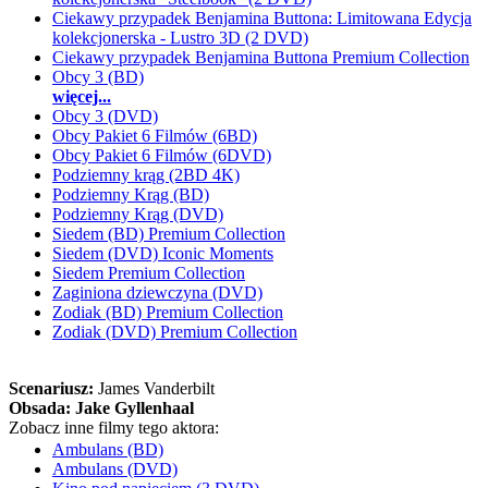
Ciekawy przypadek Benjamina Buttona: Limitowana Edycja
kolekcjonerska - Lustro 3D (2 DVD)
Ciekawy przypadek Benjamina Buttona Premium Collection
Obcy 3 (BD)
więcej...
Obcy 3 (DVD)
Obcy Pakiet 6 Filmów (6BD)
Obcy Pakiet 6 Filmów (6DVD)
Podziemny krąg (2BD 4K)
Podziemny Krąg (BD)
Podziemny Krąg (DVD)
Siedem (BD) Premium Collection
Siedem (DVD) Iconic Moments
Siedem Premium Collection
Zaginiona dziewczyna (DVD)
Zodiak (BD) Premium Collection
Zodiak (DVD) Premium Collection
Scenariusz:
James Vanderbilt
Obsada:
Jake Gyllenhaal
Zobacz inne filmy tego aktora:
Ambulans (BD)
Ambulans (DVD)