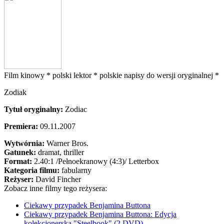
Film kinowy *
polski lektor *
polskie napisy do wersji oryginalnej *
Zodiak
Tytuł oryginalny:
Zodiac
Premiera:
09.11.2007
Wytwórnia:
Warner Bros.
Gatunek:
dramat, thriller
Format:
2.40:1
/Pełnoekranowy (4:3)/
Letterbox
Kategoria filmu:
fabularny
Reżyser:
David Fincher
Zobacz inne filmy tego reżysera:
Ciekawy przypadek Benjamina Buttona
Ciekawy przypadek Benjamina Buttona: Edycja
kolekcjonerska "Steelbook" (2 DVD)