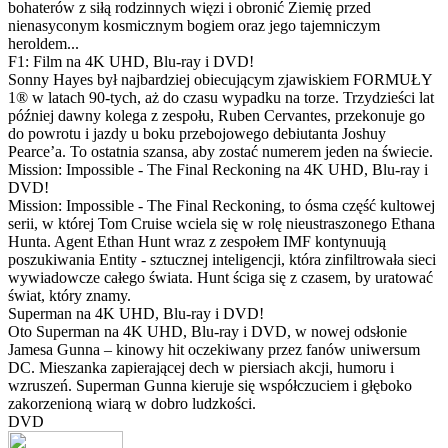
bohaterów z siłą rodzinnych więzi i obronić Ziemię przed
nienasyconym kosmicznym bogiem oraz jego tajemniczym
heroldem...
F1: Film na 4K UHD, Blu-ray i DVD!
Sonny Hayes był najbardziej obiecującym zjawiskiem FORMUŁY
1® w latach 90-tych, aż do czasu wypadku na torze. Trzydzieści lat
później dawny kolega z zespołu, Ruben Cervantes, przekonuje go
do powrotu i jazdy u boku przebojowego debiutanta Joshuy
Pearce’a. To ostatnia szansa, aby zostać numerem jeden na świecie.
Mission: Impossible - The Final Reckoning na 4K UHD, Blu-ray i
DVD!
Mission: Impossible - The Final Reckoning, to ósma część kultowej
serii, w której Tom Cruise wciela się w rolę nieustraszonego Ethana
Hunta. Agent Ethan Hunt wraz z zespołem IMF kontynuują
poszukiwania Entity - sztucznej inteligencji, która zinfiltrowała sieci
wywiadowcze całego świata. Hunt ściga się z czasem, by uratować
świat, który znamy.
Superman na 4K UHD, Blu-ray i DVD!
Oto Superman na 4K UHD, Blu-ray i DVD, w nowej odsłonie
Jamesa Gunna – kinowy hit oczekiwany przez fanów uniwersum
DC. Mieszanka zapierającej dech w piersiach akcji, humoru i
wzruszeń. Superman Gunna kieruje się współczuciem i głęboko
zakorzenioną wiarą w dobro ludzkości.
DVD