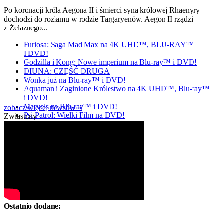
Po koronacji króla Aegona II i śmierci syna królowej Rhaenyry
dochodzi do rozłamu w rodzie Targaryenów. Aegon II rządzi
z Żelaznego...
Furiosa: Saga Mad Max na 4K UHD™, BLU-RAY™
I DVD!
Godzilla i Kong: Nowe imperium na Blu-ray™ i DVD!
DIUNA: CZĘŚĆ DRUGA
Wonka już na Blu-ray™ i DVD!
Aquaman i Zaginione Królestwo na 4K UHD™, Blu-ray™
i DVD!
Marvels na Blu-ray™ i DVD!
zobacz więcej newsów »
Psi Patrol: Wielki Film na DVD!
Zwiastuny
Ostatnio dodane: