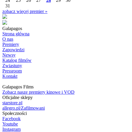
24
25
26
27
28
29
30
31
zobacz więcej premier »
Galapagos
Strona główna
O nas
Premiery
Zapowiedzi
Newsy
Katalog filmów
Zwiastuny
Pressroom
Kontakt
Galapagos Films
Zobacz nasze premiery kinowe i VOD
Oficjalne sklepy
starstore.pl
allegro.pl/Zafilmowani
Społeczności
Facebook
Youtube
Instagram