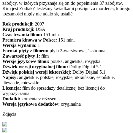
zabójcy, w których przyznaje się on do popełnienia 37 zabójstw.
Kim jest Zodiak? Jesteśmy świadkami pościgu za mordercą, którego
tożsamości nigdy nie udało się ustalić.
Rok produkcji:
2007
Kraj produkcji:
USA
Czas trwania filmu:
151 min.
Premiera kinowa w Polsce:
151 min.
Wersja wydania:
1
Format płyty z filmem:
płyta 2-warstwowa, 1-stronna
Zawartość płyty 1:
film
Wersje językowe filmu:
polska, angielska, rosyjska
Dźwięk wersji oryginalnej filmu:
Dolby Digital 5.1
Dźwięk polskiej wersji lektorskiej:
Dolby Digital 5.1
Napisy:
angielskie, polskie, rosyjskie, ukraińskie, estońskie,
litewskie, łotewskie
Licencja:
film do sprzedaży detalicznej bez licencji do
wypożyczania
Dodatki:
komentarz reżysera
Wersja językowa dodatków:
oryginalna
Zdjęcia