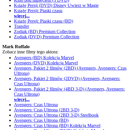
Kino pod napięciem (3 DVD)
Książę Persji (DVD) Disney Uwierz w Magię
Książę Persji: Piaski czasu
więcej...
Książę Persji: Piaski czasu (BD)
Transfer
Zodiak (BD) Premium Collection
Zodiak (DVD) Premium Collection
Mark Ruffalo
Zobacz inne filmy tego aktora:
Avengers (BD) Kolekcja Marvel
Avengers (DVD) Kolekcja Marvel
Avengers, Pakiet 2 filmów (2BD) (Avengers, Avengers: Czas
Ultrona)
Avengers, Pakiet 2 filmów (2DVD) (Avengers, Avengers:
Czas Ultrona)
Avengers, Pakiet 2 filmów (4BD 3-D) (Avengers, Avengers:
Czas Ultrona)
więcej...
Avengers: Czas Ultrona
Avengers: Czas Ultrona (2BD 3-D)
Avengers: Czas Ultrona (2BD 3-D) Steelbook
Avengers: Czas Ultrona (BD)
Avengers: Czas Ultrona (BD) Kolekcja Marvel