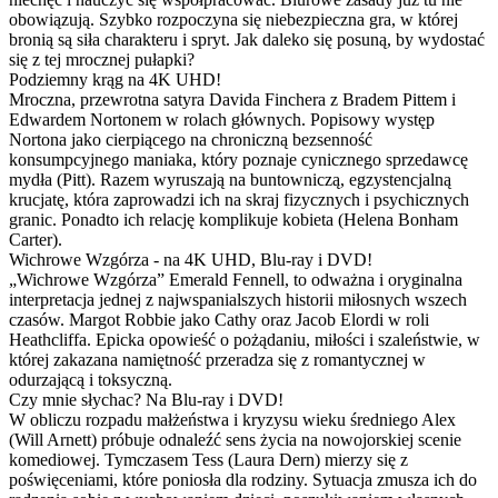
obowiązują. Szybko rozpoczyna się niebezpieczna gra, w której
bronią są siła charakteru i spryt. Jak daleko się posuną, by wydostać
się z tej mrocznej pułapki?
Podziemny krąg na 4K UHD!
Mroczna, przewrotna satyra Davida Finchera z Bradem Pittem i
Edwardem Nortonem w rolach głównych. Popisowy występ
Nortona jako cierpiącego na chroniczną bezsenność
konsumpcyjnego maniaka, który poznaje cynicznego sprzedawcę
mydła (Pitt). Razem wyruszają na buntowniczą, egzystencjalną
krucjatę, która zaprowadzi ich na skraj fizycznych i psychicznych
granic. Ponadto ich relację komplikuje kobieta (Helena Bonham
Carter).
Wichrowe Wzgórza - na 4K UHD, Blu-ray i DVD!
„Wichrowe Wzgórza” Emerald Fennell, to odważna i oryginalna
interpretacja jednej z najwspanialszych historii miłosnych wszech
czasów. Margot Robbie jako Cathy oraz Jacob Elordi w roli
Heathcliffa. Epicka opowieść o pożądaniu, miłości i szaleństwie, w
której zakazana namiętność przeradza się z romantycznej w
odurzającą i toksyczną.
Czy mnie słychac? Na Blu-ray i DVD!
W obliczu rozpadu małżeństwa i kryzysu wieku średniego Alex
(Will Arnett) próbuje odnaleźć sens życia na nowojorskiej scenie
komediowej. Tymczasem Tess (Laura Dern) mierzy się z
poświęceniami, które poniosła dla rodziny. Sytuacja zmusza ich do