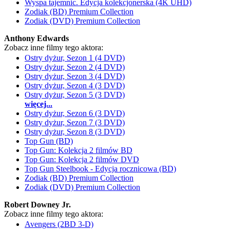
Wyspa tajemnic. Edycja kolekcjonerska (4K UHD)
Zodiak (BD) Premium Collection
Zodiak (DVD) Premium Collection
Anthony Edwards
Zobacz inne filmy tego aktora:
Ostry dyżur, Sezon 1 (4 DVD)
Ostry dyżur, Sezon 2 (4 DVD)
Ostry dyżur, Sezon 3 (4 DVD)
Ostry dyżur, Sezon 4 (3 DVD)
Ostry dyżur, Sezon 5 (3 DVD)
więcej...
Ostry dyżur, Sezon 6 (3 DVD)
Ostry dyżur, Sezon 7 (3 DVD)
Ostry dyżur, Sezon 8 (3 DVD)
Top Gun (BD)
Top Gun: Kolekcja 2 filmów BD
Top Gun: Kolekcja 2 filmów DVD
Top Gun Steelbook - Edycja rocznicowa (BD)
Zodiak (BD) Premium Collection
Zodiak (DVD) Premium Collection
Robert Downey Jr.
Zobacz inne filmy tego aktora:
Avengers (2BD 3-D)