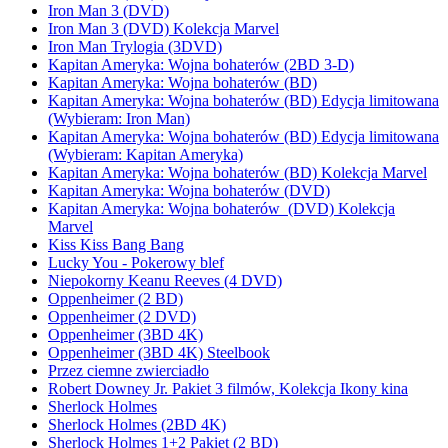
Iron Man 3 (DVD)
Iron Man 3 (DVD) Kolekcja Marvel
Iron Man Trylogia (3DVD)
Kapitan Ameryka: Wojna bohaterów (2BD 3-D)
Kapitan Ameryka: Wojna bohaterów (BD)
Kapitan Ameryka: Wojna bohaterów (BD) Edycja limitowana
(Wybieram: Iron Man)
Kapitan Ameryka: Wojna bohaterów (BD) Edycja limitowana
(Wybieram: Kapitan Ameryka)
Kapitan Ameryka: Wojna bohaterów (BD) Kolekcja Marvel
Kapitan Ameryka: Wojna bohaterów (DVD)
Kapitan Ameryka: Wojna bohaterów (DVD) Kolekcja
Marvel
Kiss Kiss Bang Bang
Lucky You - Pokerowy blef
Niepokorny Keanu Reeves (4 DVD)
Oppenheimer (2 BD)
Oppenheimer (2 DVD)
Oppenheimer (3BD 4K)
Oppenheimer (3BD 4K) Steelbook
Przez ciemne zwierciadło
Robert Downey Jr. Pakiet 3 filmów, Kolekcja Ikony kina
Sherlock Holmes
Sherlock Holmes (2BD 4K)
Sherlock Holmes 1+2 Pakiet (2 BD)