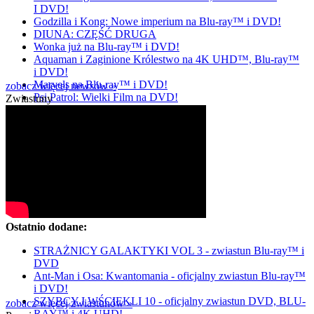
I DVD!
Godzilla i Kong: Nowe imperium na Blu-ray™ i DVD!
DIUNA: CZĘŚĆ DRUGA
Wonka już na Blu-ray™ i DVD!
Aquaman i Zaginione Królestwo na 4K UHD™, Blu-ray™
i DVD!
Marvels na Blu-ray™ i DVD!
zobacz więcej newsów »
Psi Patrol: Wielki Film na DVD!
Zwiastuny
Ostatnio dodane:
STRAŻNICY GALAKTYKI VOL 3 - zwiastun Blu-ray™ i
DVD
Ant-Man i Osa: Kwantomania - oficjalny zwiastun Blu-ray™
i DVD!
SZYBCY I WŚCIEKLI 10 - oficjalny zwiastun DVD, BLU-
zobacz więcej zwiastunów »
RAY™ i 4K UHD!