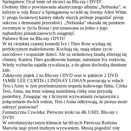
Springsteen: Ocal mnie od nicości na Blu-ray i DVD!
Osobisty film o powstawaniu akustycznego albumu „Nebraska”, w
którym w rolę Bruce’a Springsteena wcielił się Jeremy Allen White.
U progu światowej kariery młody muzyk próbuje pogodzić presję
sukcesu z demonami przeszłości. „Nebraska” okazała się punktem
zwrotnym w życiu Bossa i jest uznawana za jedno z jego
najbardziej ponadczasowych osiągnięć.
Państwo Rose na Blu-ray i DVD!
W tej cierpkiej czarnej komedii Ivy i Theo Rose wydają się
perfekcyjnym małżeństwem. Kochają się, mają udane życie
zawodowe i wspaniałe dzieci. Ale za sielankową fasadą zbierają się
chmury. Kariera Theo gwałtownie hamuje, natomiast Ivy rozkwita.
Wtedy wybucha zajadła rywalizacja, a do głosu dochodzą tłumione
żale.
Zakręcony piątek 2 na Blu-ray i DVD oraz w pakiecie 2 DVD
JAMIE LEE CURTIS i LINDSAY LOHAN powracają w rolach
Tess i Anny w tym prześmiesznym sequelu kultowego filmu. Córka
Tess, Anna, ma teraz własną nastoletnią córkę oraz przyszłą
pasierbicę. Zmagając się z licznymi wyzwaniami związanymi z
połączeniem dwóch rodzin, Tess i Anna odkrywają, że piorun może
uderzyć ponownie!
Fantastyczna Czwórka: Pierwsze kroki na 4K UHD, Blu-ray i
DVD!
W retrofuturystycznym klimacie lat 60-tych Pierwsza Rodzina
Marvela staje przed trudnym wyzwaniem. Muszą pogodzić rolę