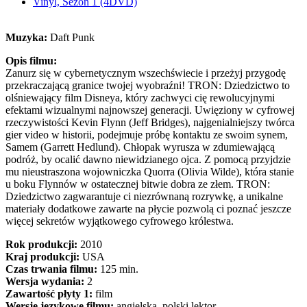
Vinyl, Sezon 1 (4DVD)
Muzyka:
Daft Punk
Opis filmu:
Zanurz się w cybernetycznym wszechświecie i przeżyj przygodę
przekraczającą granice twojej wyobraźni! TRON: Dziedzictwo to
olśniewający film Disneya, który zachwyci cię rewolucyjnymi
efektami wizualnymi najnowszej generacji. Uwięziony w cyfrowej
rzeczywistości Kevin Flynn (Jeff Bridges), najgenialniejszy twórca
gier video w historii, podejmuje próbę kontaktu ze swoim synem,
Samem (Garrett Hedlund). Chłopak wyrusza w zdumiewającą
podróż, by ocalić dawno niewidzianego ojca. Z pomocą przyjdzie
mu nieustraszona wojowniczka Quorra (Olivia Wilde), która stanie
u boku Flynnów w ostatecznej bitwie dobra ze złem. TRON:
Dziedzictwo zagwarantuje ci niezrównaną rozrywkę, a unikalne
materiały dodatkowe zawarte na płycie pozwolą ci poznać jeszcze
więcej sekretów wyjątkowego cyfrowego królestwa.
Rok produkcji:
2010
Kraj produkcji:
USA
Czas trwania filmu:
125 min.
Wersja wydania:
2
Zawartość płyty 1:
film
Wersje językowe filmu:
angielska, polski lektor