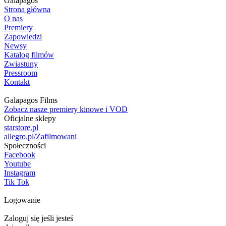
Galapagos
Strona główna
O nas
Premiery
Zapowiedzi
Newsy
Katalog filmów
Zwiastuny
Pressroom
Kontakt
Galapagos Films
Zobacz nasze premiery kinowe i VOD
Oficjalne sklepy
starstore.pl
allegro.pl/Zafilmowani
Społeczności
Facebook
Youtube
Instagram
Tik Tok
Logowanie
Zaloguj się jeśli jesteś