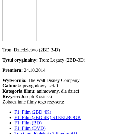
Tron: Dziedzictwo (2BD 3-D)
Tytuł oryginalny:
Tron: Legacy (2BD-3D)
Premiera:
24.10.2014
Wytwórnia:
The Walt Disney Company
Gatunek:
przygodowy, sci-fi
Kategoria filmu:
animowany, dla dzieci
Reżyser:
Joseph Kosinski
Zobacz inne filmy tego reżysera:
F1: Film (2BD 4K)
F1: Film (2BD 4K) STEELBOOK
F1: Film (BD)
F1: Film (DVD)
Top Gun: Kolekcja 2 filmów BD