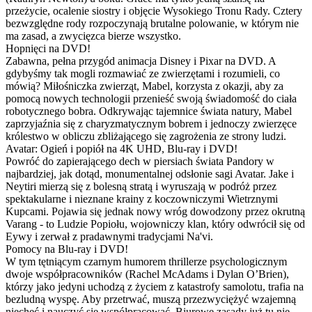
przeżycie, ocalenie siostry i objęcie Wysokiego Tronu Rady. Cztery
bezwzględne rody rozpoczynają brutalne polowanie, w którym nie
ma zasad, a zwycięzca bierze wszystko.
Hopnięci na DVD!
Zabawna, pełna przygód animacja Disney i Pixar na DVD. A
gdybyśmy tak mogli rozmawiać ze zwierzętami i rozumieli, co
mówią? Miłośniczka zwierząt, Mabel, korzysta z okazji, aby za
pomocą nowych technologii przenieść swoją świadomość do ciała
robotycznego bobra. Odkrywając tajemnice świata natury, Mabel
zaprzyjaźnia się z charyzmatycznym bobrem i jednoczy zwierzęce
królestwo w obliczu zbliżającego się zagrożenia ze strony ludzi.
Avatar: Ogień i popiół na 4K UHD, Blu-ray i DVD!
Powróć do zapierającego dech w piersiach świata Pandory w
najbardziej, jak dotąd, monumentalnej odsłonie sagi Avatar. Jake i
Neytiri mierzą się z bolesną stratą i wyruszają w podróż przez
spektakularne i nieznane krainy z koczowniczymi Wietrznymi
Kupcami. Pojawia się jednak nowy wróg dowodzony przez okrutną
Varang - to Ludzie Popiołu, wojowniczy klan, który odwrócił się od
Eywy i zerwał z pradawnymi tradycjami Na'vi.
Pomocy na Blu-ray i DVD!
W tym tętniącym czarnym humorem thrillerze psychologicznym
dwoje współpracowników (Rachel McAdams i Dylan O’Brien),
którzy jako jedyni uchodzą z życiem z katastrofy samolotu, trafia na
bezludną wyspę. Aby przetrwać, muszą przezwyciężyć wzajemną
niechęć i nauczyć się współpracować. Biurowe zasady już tu nie