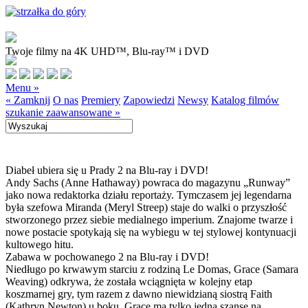
Twoje filmy na 4K UHD™, Blu-ray™ i DVD
Menu »
« Zamknij
O nas
Premiery
Zapowiedzi
Newsy
Katalog filmów
szukanie zaawansowane »
Diabeł ubiera się u Prady 2 na Blu-ray i DVD!
Andy Sachs (Anne Hathaway) powraca do magazynu „Runway”
jako nowa redaktorka działu reportaży. Tymczasem jej legendarna
była szefowa Miranda (Meryl Streep) staje do walki o przyszłość
stworzonego przez siebie medialnego imperium. Znajome twarze i
nowe postacie spotykają się na wybiegu w tej stylowej kontynuacji
kultowego hitu.
Zabawa w pochowanego 2 na Blu-ray i DVD!
Niedługo po krwawym starciu z rodziną Le Domas, Grace (Samara
Weaving) odkrywa, że została wciągnięta w kolejny etap
koszmarnej gry, tym razem z dawno niewidzianą siostrą Faith
(Kathryn Newton) u boku. Grace ma tylko jedną szansę na