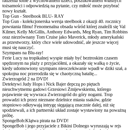
radzenia sobie z wychowaniem dzieci, poszukiwaniem własnych
tożsamości i odpowiedzią na pytanie, czy miłość może przybrać
nowy kształt.
Top Gun - Steelbook BLU- RAY
Top Gun - kolekcjonerska wersja steelbook z okazji 40. rocznicy
powstania filmu! Fenomenalna obsada wśród której znaleźli się Val
Kilmer, Kelly McGillis, Anthony Edwards, Meg Ryan, Tim Robbins
oraz niezrównany Tom Cruise jako Maverick, młody amerykański
as przestworzy, który chce wiele udowodnić, ale jeszcze więcej
musi się nauczyć.
Szympans na Blu-ray!
Ferie Lucy na tropikalnej wyspie miały być beztroskim czasem
spędzonym na plaży z przyjaciółmi, a okazały się walką o życie,
kiedy udomowiony szympans nieoczekiwanie wpadł w dziki szał, a
spokojna noc przerodziła się w chaotyczną batalię...
Zwierzogród 2 na DVD!
Detektywi Judy Hops i Nick Bajer depczą po piętach
nieuchwytnemu gadowi Grzesiowi Żmijewskiemu, którego
pojawienie się wywraca Zwierzogród do góry nogami. Trop
prowadzi ich przez nieznane dzielnice miasta ssaków, gdzie
stopniowo odkrywają intrygę sięgającą znacznie dalej, niż się
spodziewali, a ich partnerski układ zostaje wystawiony na poważną
próbę.
SpongeBob:Klątwa pirata na DVD!
SpongeBob i jego przyjaciele z Bikini Dolnego wyruszają w rejs