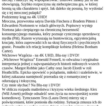
obowiązują. Szybko rozpoczyna się niebezpieczna gra, w której
bronią są siła charakteru i spryt. Jak daleko się posuną, by wydostać
się z tej mrocznej pułapki?
Podziemny krąg na 4K UHD!
Mroczna, przewrotna satyra Davida Finchera z Bradem Pittem i
Edwardem Nortonem w rolach głównych. Popisowy występ
Nortona jako cierpiącego na chroniczną bezsenność
konsumpcyjnego maniaka, który poznaje cynicznego sprzedawcę
mydła (Pitt). Razem wyruszają na buntowniczą, egzystencjalną
krucjatę, która zaprowadzi ich na skraj fizycznych i psychicznych
granic. Ponadto ich relację komplikuje kobieta (Helena Bonham
Carter).
Wichrowe Wzgórza - na 4K UHD, Blu-ray i DVD!
„Wichrowe Wzgórza” Emerald Fennell, to odważna i oryginalna
interpretacja jednej z najwspanialszych historii miłosnych wszech
czasów. Margot Robbie jako Cathy oraz Jacob Elordi w roli
Heathcliffa. Epicka opowieść o pożądaniu, miłości i szaleństwie, w
której zakazana namiętność przeradza się z romantycznej w
odurzającą i toksyczną.
Czy mnie słychac? Na Blu-ray i DVD!
W obliczu rozpadu małżeństwa i kryzysu wieku średniego Alex
(Will Arnett) próbuje odnaleźć sens życia na nowojorskiej scenie
komediowej. Tymczasem Tess (Laura Dern) mierzy się z
poświęceniami, które poniosła dla rodziny. Sytuacja zmusza ich do