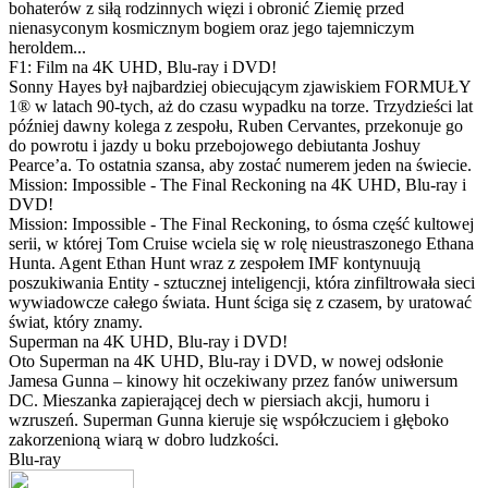
bohaterów z siłą rodzinnych więzi i obronić Ziemię przed
nienasyconym kosmicznym bogiem oraz jego tajemniczym
heroldem...
F1: Film na 4K UHD, Blu-ray i DVD!
Sonny Hayes był najbardziej obiecującym zjawiskiem FORMUŁY
1® w latach 90-tych, aż do czasu wypadku na torze. Trzydzieści lat
później dawny kolega z zespołu, Ruben Cervantes, przekonuje go
do powrotu i jazdy u boku przebojowego debiutanta Joshuy
Pearce’a. To ostatnia szansa, aby zostać numerem jeden na świecie.
Mission: Impossible - The Final Reckoning na 4K UHD, Blu-ray i
DVD!
Mission: Impossible - The Final Reckoning, to ósma część kultowej
serii, w której Tom Cruise wciela się w rolę nieustraszonego Ethana
Hunta. Agent Ethan Hunt wraz z zespołem IMF kontynuują
poszukiwania Entity - sztucznej inteligencji, która zinfiltrowała sieci
wywiadowcze całego świata. Hunt ściga się z czasem, by uratować
świat, który znamy.
Superman na 4K UHD, Blu-ray i DVD!
Oto Superman na 4K UHD, Blu-ray i DVD, w nowej odsłonie
Jamesa Gunna – kinowy hit oczekiwany przez fanów uniwersum
DC. Mieszanka zapierającej dech w piersiach akcji, humoru i
wzruszeń. Superman Gunna kieruje się współczuciem i głęboko
zakorzenioną wiarą w dobro ludzkości.
Blu-ray