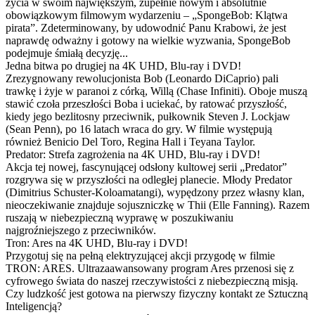
życia w swoim największym, zupełnie nowym i absolutnie
obowiązkowym filmowym wydarzeniu – „SpongeBob: Klątwa
pirata”. Zdeterminowany, by udowodnić Panu Krabowi, że jest
naprawdę odważny i gotowy na wielkie wyzwania, SpongeBob
podejmuje śmiałą decyzję...
Jedna bitwa po drugiej na 4K UHD, Blu-ray i DVD!
Zrezygnowany rewolucjonista Bob (Leonardo DiCaprio) pali
trawkę i żyje w paranoi z córką, Willą (Chase Infiniti). Oboje muszą
stawić czoła przeszłości Boba i uciekać, by ratować przyszłość,
kiedy jego bezlitosny przeciwnik, pułkownik Steven J. Lockjaw
(Sean Penn), po 16 latach wraca do gry. W filmie występują
również Benicio Del Toro, Regina Hall i Teyana Taylor.
Predator: Strefa zagrożenia na 4K UHD, Blu-ray i DVD!
Akcja tej nowej, fascynującej odsłony kultowej serii „Predator”
rozgrywa się w przyszłości na odległej planecie. Młody Predator
(Dimitrius Schuster-Koloamatangi), wypędzony przez własny klan,
nieoczekiwanie znajduje sojuszniczkę w Thii (Elle Fanning). Razem
ruszają w niebezpieczną wyprawę w poszukiwaniu
najgroźniejszego z przeciwników.
Tron: Ares na 4K UHD, Blu-ray i DVD!
Przygotuj się na pełną elektryzującej akcji przygodę w filmie
TRON: ARES. Ultrazaawansowany program Ares przenosi się z
cyfrowego świata do naszej rzeczywistości z niebezpieczną misją.
Czy ludzkość jest gotowa na pierwszy fizyczny kontakt ze Sztuczną
Inteligencją?