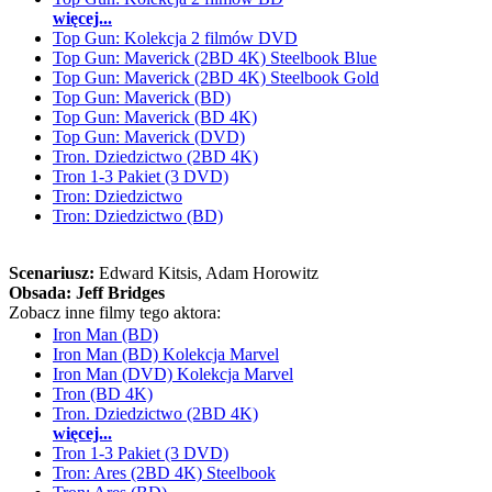
więcej...
Top Gun: Kolekcja 2 filmów DVD
Top Gun: Maverick (2BD 4K) Steelbook Blue
Top Gun: Maverick (2BD 4K) Steelbook Gold
Top Gun: Maverick (BD)
Top Gun: Maverick (BD 4K)
Top Gun: Maverick (DVD)
Tron. Dziedzictwo (2BD 4K)
Tron 1-3 Pakiet (3 DVD)
Tron: Dziedzictwo
Tron: Dziedzictwo (BD)
Scenariusz:
Edward Kitsis
, Adam Horowitz
Obsada:
Jeff Bridges
Zobacz inne filmy tego aktora:
Iron Man (BD)
Iron Man (BD) Kolekcja Marvel
Iron Man (DVD) Kolekcja Marvel
Tron (BD 4K)
Tron. Dziedzictwo (2BD 4K)
więcej...
Tron 1-3 Pakiet (3 DVD)
Tron: Ares (2BD 4K) Steelbook