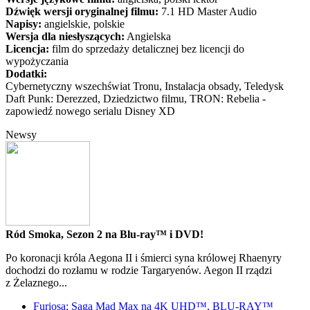
Dźwięk wersji oryginalnej filmu:
7.1 HD Master Audio
Napisy:
angielskie, polskie
Wersja dla niesłyszących:
Angielska
Licencja:
film do sprzedaży detalicznej bez licencji do
wypożyczania
Dodatki:
Cybernetyczny wszechświat Tronu, Instalacja obsady, Teledysk
Daft Punk: Derezzed, Dziedzictwo filmu, TRON: Rebelia -
zapowiedź nowego serialu Disney XD
Newsy
Ród Smoka, Sezon 2 na Blu-ray™ i DVD!
Po koronacji króla Aegona II i śmierci syna królowej Rhaenyry
dochodzi do rozłamu w rodzie Targaryenów. Aegon II rządzi
z Żelaznego...
Furiosa: Saga Mad Max na 4K UHD™, BLU-RAY™