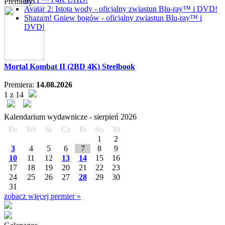
Premiery
Avatar 2: Istota wody - oficjalny zwiastun Blu-ray™ i DVD!
Shazam! Gniew bogów - oficjalny zwiastun Blu-ray™ i
DVD!
Mortal Kombat II (2BD 4K) Steelbook
Premiera:
14.08.2026
1 z 14
Kalendarium wydawnicze -
sierpień
2026
Pn
Wt
Śr
Cz
Pi
So
Ni
1
2
3
4
5
6
7
8
9
10
11
12
13
14
15
16
17
18
19
20
21
22
23
24
25
26
27
28
29
30
31
zobacz więcej premier »