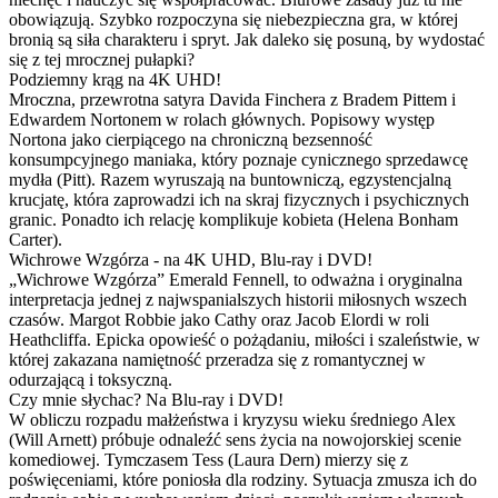
obowiązują. Szybko rozpoczyna się niebezpieczna gra, w której
bronią są siła charakteru i spryt. Jak daleko się posuną, by wydostać
się z tej mrocznej pułapki?
Podziemny krąg na 4K UHD!
Mroczna, przewrotna satyra Davida Finchera z Bradem Pittem i
Edwardem Nortonem w rolach głównych. Popisowy występ
Nortona jako cierpiącego na chroniczną bezsenność
konsumpcyjnego maniaka, który poznaje cynicznego sprzedawcę
mydła (Pitt). Razem wyruszają na buntowniczą, egzystencjalną
krucjatę, która zaprowadzi ich na skraj fizycznych i psychicznych
granic. Ponadto ich relację komplikuje kobieta (Helena Bonham
Carter).
Wichrowe Wzgórza - na 4K UHD, Blu-ray i DVD!
„Wichrowe Wzgórza” Emerald Fennell, to odważna i oryginalna
interpretacja jednej z najwspanialszych historii miłosnych wszech
czasów. Margot Robbie jako Cathy oraz Jacob Elordi w roli
Heathcliffa. Epicka opowieść o pożądaniu, miłości i szaleństwie, w
której zakazana namiętność przeradza się z romantycznej w
odurzającą i toksyczną.
Czy mnie słychac? Na Blu-ray i DVD!
W obliczu rozpadu małżeństwa i kryzysu wieku średniego Alex
(Will Arnett) próbuje odnaleźć sens życia na nowojorskiej scenie
komediowej. Tymczasem Tess (Laura Dern) mierzy się z
poświęceniami, które poniosła dla rodziny. Sytuacja zmusza ich do