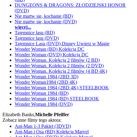
DUNGEONS & DRAGONS: ZŁODZIEJSKI HONOR
(DVD)
Nie martw się, kochanie (BD)
Nie martw się, kochanie (DVD)
więcej...
Tajemnice lasu (BD)
Tajemnice lasu (DVD)
Tajemnice Lasu (DVD) Disney Uwierz w Magię
Wonder Woman (BD) Kolekcja DC
Wonder Woman (DVD) Kolekcja DC
Wonder Woman. Kolekcja 2 filmów (2 BD)
Wonder Woman. Kolekcja 2 filmów (2 DVD)
Wonder Woman. Kolekcja 2 filmów (4 BD 4K)
Wonder Woman 1984 (2BD 3D)
Wonder Woman1984 (2BD 4K)
Wonder Woman 1984 (2BD 4K) STEELBOOK
Wonder Woman 1984 (BD)
Wonder Woman 1984 (BD) STEELBOOK
Wonder Woman 1984 (DVD)
Elizabeth Banks,
Michelle Pfeiffer
Zobacz inne filmy tego aktora:
Ant-Man 1-3 Pakiet (3DVD)
Ant-Man i Osa (BD) Kolekcja Marvel