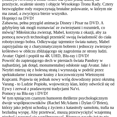
przeżycie, ocalenie siostry i objęcie Wysokiego Tronu Rady. Cztery
bezwzględne rody rozpoczynają brutalne polowanie, w którym nie
ma zasad, a zwycięzca bierze wszystko.
Hopnięci na DVD!
Zabawna, pełna przygód animacja Disney i Pixar na DVD. A
gdybyśmy tak mogli rozmawiać ze zwierzętami i rozumieli, co
mówią? Miłośniczka zwierząt, Mabel, korzysta z okazji, aby za
pomocą nowych technologii przenieść swoją świadomość do ciała
robotycznego bobra. Odkrywając tajemnice świata natury, Mabel
zaprzyjaźnia się z charyzmatycznym bobrem i jednoczy zwierzęce
królestwo w obliczu zbliżającego się zagrożenia ze strony ludzi.
Avatar: Ogień i popiół na 4K UHD, Blu-ray i DVD!
Powróć do zapierającego dech w piersiach świata Pandory w
najbardziej, jak dotąd, monumentalnej odsłonie sagi Avatar. Jake i
Neytiri mierzą się z bolesną stratą i wyruszają w podróż przez
spektakularne i nieznane krainy z koczowniczymi Wietrznymi
Kupcami. Pojawia się jednak nowy wróg dowodzony przez okrutną
Varang - to Ludzie Popiołu, wojowniczy klan, który odwrócił się od
Eywy i zerwał z pradawnymi tradycjami Na'vi.
Pomocy na Blu-ray i DVD!
W tym tętniącym czarnym humorem thrillerze psychologicznym
dwoje współpracowników (Rachel McAdams i Dylan O’Brien),
którzy jako jedyni uchodzą z życiem z katastrofy samolotu, trafia na
bezludną wyspę. Aby przetrwać, muszą przezwyciężyć wzajemną
niechęć i nauczyć się współpracować. Biurowe zasady już tu nie