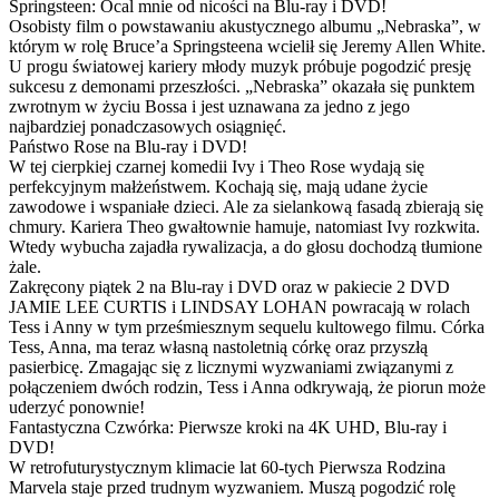
Springsteen: Ocal mnie od nicości na Blu-ray i DVD!
Osobisty film o powstawaniu akustycznego albumu „Nebraska”, w
którym w rolę Bruce’a Springsteena wcielił się Jeremy Allen White.
U progu światowej kariery młody muzyk próbuje pogodzić presję
sukcesu z demonami przeszłości. „Nebraska” okazała się punktem
zwrotnym w życiu Bossa i jest uznawana za jedno z jego
najbardziej ponadczasowych osiągnięć.
Państwo Rose na Blu-ray i DVD!
W tej cierpkiej czarnej komedii Ivy i Theo Rose wydają się
perfekcyjnym małżeństwem. Kochają się, mają udane życie
zawodowe i wspaniałe dzieci. Ale za sielankową fasadą zbierają się
chmury. Kariera Theo gwałtownie hamuje, natomiast Ivy rozkwita.
Wtedy wybucha zajadła rywalizacja, a do głosu dochodzą tłumione
żale.
Zakręcony piątek 2 na Blu-ray i DVD oraz w pakiecie 2 DVD
JAMIE LEE CURTIS i LINDSAY LOHAN powracają w rolach
Tess i Anny w tym prześmiesznym sequelu kultowego filmu. Córka
Tess, Anna, ma teraz własną nastoletnią córkę oraz przyszłą
pasierbicę. Zmagając się z licznymi wyzwaniami związanymi z
połączeniem dwóch rodzin, Tess i Anna odkrywają, że piorun może
uderzyć ponownie!
Fantastyczna Czwórka: Pierwsze kroki na 4K UHD, Blu-ray i
DVD!
W retrofuturystycznym klimacie lat 60-tych Pierwsza Rodzina
Marvela staje przed trudnym wyzwaniem. Muszą pogodzić rolę