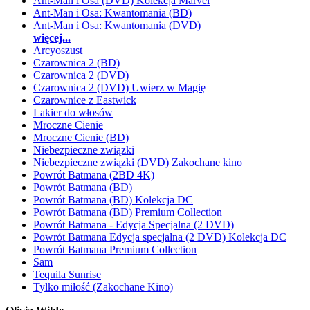
Ant-Man i Osa (DVD) Kolekcja Marvel
Ant-Man i Osa: Kwantomania (BD)
Ant-Man i Osa: Kwantomania (DVD)
więcej...
Arcyoszust
Czarownica 2 (BD)
Czarownica 2 (DVD)
Czarownica 2 (DVD) Uwierz w Magię
Czarownice z Eastwick
Lakier do włosów
Mroczne Cienie
Mroczne Cienie (BD)
Niebezpieczne związki
Niebezpieczne związki (DVD) Zakochane kino
Powrót Batmana (2BD 4K)
Powrót Batmana (BD)
Powrót Batmana (BD) Kolekcja DC
Powrót Batmana (BD) Premium Collection
Powrót Batmana - Edycja Specjalna (2 DVD)
Powrót Batmana Edycja specjalna (2 DVD) Kolekcja DC
Powrót Batmana Premium Collection
Sam
Tequila Sunrise
Tylko miłość (Zakochane Kino)