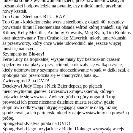
radzenia sobie z wychowaniem dzieci, poszukiwaniem własnych
tożsamości i odpowiedzią na pytanie, czy miłość może przybrać
nowy kształt.
Top Gun - Steelbook BLU- RAY
Top Gun - kolekcjonerska wersja steelbook z okazji 40. rocznicy
powstania filmu! Fenomenalna obsada wśród której znaleźli się Val
Kilmer, Kelly McGillis, Anthony Edwards, Meg Ryan, Tim Robbins
oraz niezrównany Tom Cruise jako Maverick, młody amerykański
as przestworzy, który chce wiele udowodnić, ale jeszcze więcej
musi się nauczyć.
Szympans na Blu-ray!
Ferie Lucy na tropikalnej wyspie miały być beztroskim czasem
spędzonym na plaży z przyjaciółmi, a okazały się walką o życie,
kiedy udomowiony szympans nieoczekiwanie wpadł w dziki szał, a
spokojna noc przerodziła się w chaotyczną batalię...
Zwierzogród 2 na DVD!
Detektywi Judy Hops i Nick Bajer depczą po piętach
nieuchwytnemu gadowi Grzesiowi Żmijewskiemu, którego
pojawienie się wywraca Zwierzogród do góry nogami. Trop
prowadzi ich przez nieznane dzielnice miasta ssaków, gdzie
stopniowo odkrywają intrygę sięgającą znacznie dalej, niż się
spodziewali, a ich partnerski układ zostaje wystawiony na poważną
próbę.
SpongeBob:Klątwa pirata na DVD!
SpongeBob i jego przyjaciele z Bikini Dolnego wyruszają w rejs