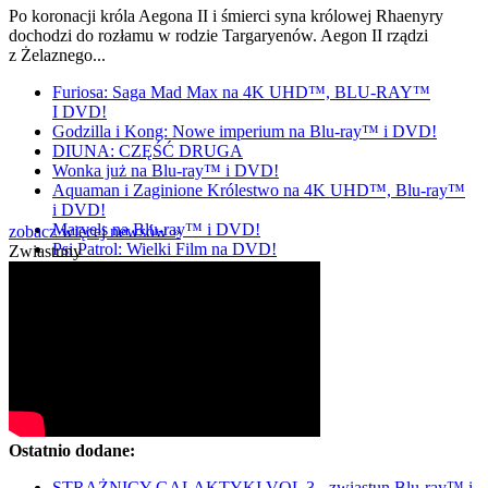
Po koronacji króla Aegona II i śmierci syna królowej Rhaenyry
dochodzi do rozłamu w rodzie Targaryenów. Aegon II rządzi
z Żelaznego...
Furiosa: Saga Mad Max na 4K UHD™, BLU-RAY™
I DVD!
Godzilla i Kong: Nowe imperium na Blu-ray™ i DVD!
DIUNA: CZĘŚĆ DRUGA
Wonka już na Blu-ray™ i DVD!
Aquaman i Zaginione Królestwo na 4K UHD™, Blu-ray™
i DVD!
Marvels na Blu-ray™ i DVD!
zobacz więcej newsów »
Psi Patrol: Wielki Film na DVD!
Zwiastuny
Ostatnio dodane:
STRAŻNICY GALAKTYKI VOL 3 - zwiastun Blu-ray™ i