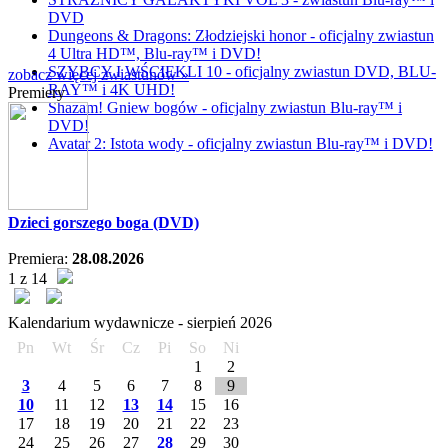
DVD
Dungeons & Dragons: Złodziejski honor - oficjalny zwiastun
4 Ultra HD™, Blu-ray™ i DVD!
SZYBCY I WŚCIEKLI 10 - oficjalny zwiastun DVD, BLU-
zobacz więcej zwiastunów »
RAY™ i 4K UHD!
Premiery
Shazam! Gniew bogów - oficjalny zwiastun Blu-ray™ i
DVD!
Avatar 2: Istota wody - oficjalny zwiastun Blu-ray™ i DVD!
Dzieci gorszego boga (DVD)
Premiera:
28.08.2026
1 z 14
Kalendarium wydawnicze -
sierpień
2026
Pn
Wt
Śr
Cz
Pi
So
Ni
1
2
3
4
5
6
7
8
9
10
11
12
13
14
15
16
17
18
19
20
21
22
23
24
25
26
27
28
29
30