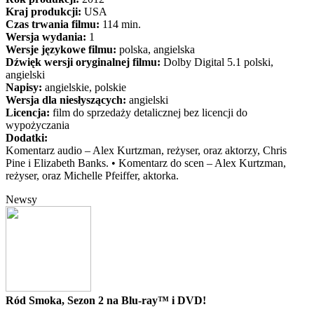
Kraj produkcji:
USA
Czas trwania filmu:
114 min.
Wersja wydania:
1
Wersje językowe filmu:
polska, angielska
Dźwięk wersji oryginalnej filmu:
Dolby Digital 5.1 polski,
angielski
Napisy:
angielskie, polskie
Wersja dla niesłyszących:
angielski
Licencja:
film do sprzedaży detalicznej bez licencji do
wypożyczania
Dodatki:
Komentarz audio – Alex Kurtzman, reżyser, oraz aktorzy, Chris
Pine i Elizabeth Banks. • Komentarz do scen – Alex Kurtzman,
reżyser, oraz Michelle Pfeiffer, aktorka.
Newsy
Ród Smoka, Sezon 2 na Blu-ray™ i DVD!