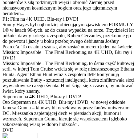
bohaterów z siłą rodzinnych więzi i obronić Ziemię przed
nienasyconym kosmicznym bogiem oraz jego tajemniczym
heroldem...
F1: Film na 4K UHD, Blu-ray i DVD!
Sonny Hayes był najbardziej obiecującym zjawiskiem FORMUŁY
1® w latach 90-tych, aż do czasu wypadku na torze. Trzydzieści lat
później dawny kolega z zespołu, Ruben Cervantes, przekonuje go
do powrotu i jazdy u boku przebojowego debiutanta Joshuy
Pearce’a. To ostatnia szansa, aby zostać numerem jeden na świecie.
Mission: Impossible - The Final Reckoning na 4K UHD, Blu-ray i
DVD!
Mission: Impossible - The Final Reckoning, to ósma część kultowej
serii, w której Tom Cruise wciela się w rolę nieustraszonego Ethana
Hunta. Agent Ethan Hunt wraz z zespołem IMF kontynuują
poszukiwania Entity - sztucznej inteligencji, która zinfiltrowała sieci
wywiadowcze całego świata. Hunt ściga się z czasem, by uratować
świat, który znamy.
Superman na 4K UHD, Blu-ray i DVD!
Oto Superman na 4K UHD, Blu-ray i DVD, w nowej odsłonie
Jamesa Gunna – kinowy hit oczekiwany przez fanów uniwersum
DC. Mieszanka zapierającej dech w piersiach akcji, humoru i
wzruszeń. Superman Gunna kieruje się współczuciem i głęboko
zakorzenioną wiarą w dobro ludzkości.
DVD