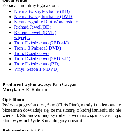
Olivia Wilde
Zobacz inne filmy tego aktora:
Nie martw się, kochanie (BD)
Nie martw się, kochanie (DVD)
Niewiarygodny Burt Wonderstone
Richard Jewell(BD)
Richard Jewell (DVD)
więcej...
Tron. Dziedzictwo (2BD 4K)
Tron 1-3 Pakiet (3 DVD)
Tron: Dziedzictwo
Tron: Dziedzictwo (2BD 3-D)
Tron: Dziedzictwo (BD)
Vinyl, Sezon 1 (4DVD)
Producent wykonawczy:
Kim Cavyan
Muzyka:
A.R. Rahman
Opis filmu:
Podczas pogrzebu ojca, Sam (Chris Pine), młody i utalentowany
biznesmen dowiaduje się, że ma siostrę, o której istnieniu nic nie
wiedział. Stopniowo między rodzeństwem nawiązuje się relacja,
która wywróci życie Sama do góry nogami…
Rok produkcji:
2012