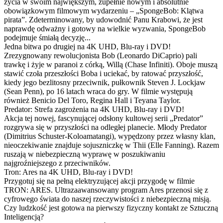
życia w swoim największym, zupełnie nowym i absolutnie
obowiązkowym filmowym wydarzeniu – „SpongeBob: Klątwa
pirata”. Zdeterminowany, by udowodnić Panu Krabowi, że jest
naprawdę odważny i gotowy na wielkie wyzwania, SpongeBob
podejmuje śmiałą decyzję...
Jedna bitwa po drugiej na 4K UHD, Blu-ray i DVD!
Zrezygnowany rewolucjonista Bob (Leonardo DiCaprio) pali
trawkę i żyje w paranoi z córką, Willą (Chase Infiniti). Oboje muszą
stawić czoła przeszłości Boba i uciekać, by ratować przyszłość,
kiedy jego bezlitosny przeciwnik, pułkownik Steven J. Lockjaw
(Sean Penn), po 16 latach wraca do gry. W filmie występują
również Benicio Del Toro, Regina Hall i Teyana Taylor.
Predator: Strefa zagrożenia na 4K UHD, Blu-ray i DVD!
Akcja tej nowej, fascynującej odsłony kultowej serii „Predator”
rozgrywa się w przyszłości na odległej planecie. Młody Predator
(Dimitrius Schuster-Koloamatangi), wypędzony przez własny klan,
nieoczekiwanie znajduje sojuszniczkę w Thii (Elle Fanning). Razem
ruszają w niebezpieczną wyprawę w poszukiwaniu
najgroźniejszego z przeciwników.
Tron: Ares na 4K UHD, Blu-ray i DVD!
Przygotuj się na pełną elektryzującej akcji przygodę w filmie
TRON: ARES. Ultrazaawansowany program Ares przenosi się z
cyfrowego świata do naszej rzeczywistości z niebezpieczną misją.
Czy ludzkość jest gotowa na pierwszy fizyczny kontakt ze Sztuczną
Inteligencją?