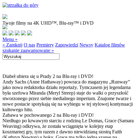
Twoje filmy na 4K UHD™, Blu-ray™ i DVD
Menu »
« Zamknij
O nas
Premiery
Zapowiedzi
Newsy
Katalog filmów
szukanie zaawansowane »
Diabeł ubiera się u Prady 2 na Blu-ray i DVD!
Andy Sachs (Anne Hathaway) powraca do magazynu „Runway”
jako nowa redaktorka działu reportaży. Tymczasem jej legendarna
była szefowa Miranda (Meryl Streep) staje do walki o przyszłość
stworzonego przez siebie medialnego imperium. Znajome twarze i
nowe postacie spotykają się na wybiegu w tej stylowej kontynuacji
kultowego hitu.
Zabawa w pochowanego 2 na Blu-ray i DVD!
Niedługo po krwawym starciu z rodziną Le Domas, Grace (Samara
Weaving) odkrywa, że została wciągnięta w kolejny etap
koszmarnej gry, tym razem z dawno niewidzianą siostrą Faith
(Kathryn Newton) u boku. Grace ma tylko jedną szansę na