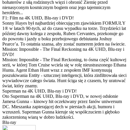
bohaterów z siłą rodzinnych więzi i obronić Ziemię przed
nienasyconym kosmicznym bogiem oraz jego tajemniczym
heroldem...
F1: Film na 4K UHD, Blu-ray i DVD!
Sonny Hayes był najbardziej obiecującym zjawiskiem FORMUŁY
1® w latach 90-tych, aż do czasu wypadku na torze. Trzydzieści lat
później dawny kolega z zespołu, Ruben Cervantes, przekonuje go
do powrotu i jazdy u boku przebojowego debiutanta Joshuy
Pearce’a. To ostatnia szansa, aby zostać numerem jeden na świecie.
Mission: Impossible - The Final Reckoning na 4K UHD, Blu-ray i
DVD!
Mission: Impossible - The Final Reckoning, to ósma część kultowej
serii, w której Tom Cruise wciela się w rolę nieustraszonego Ethana
Hunta. Agent Ethan Hunt wraz z zespołem IMF kontynuują
poszukiwania Entity - sztucznej inteligencji, która zinfiltrowała sieci
wywiadowcze całego świata. Hunt ściga się z czasem, by uratować
świat, który znamy.
Superman na 4K UHD, Blu-ray i DVD!
Oto Superman na 4K UHD, Blu-ray i DVD, w nowej odsłonie
Jamesa Gunna – kinowy hit oczekiwany przez fanów uniwersum
DC. Mieszanka zapierającej dech w piersiach akcji, humoru i
wzruszeń. Superman Gunna kieruje się współczuciem i głęboko
zakorzenioną wiarą w dobro ludzkości.
Blu-ray