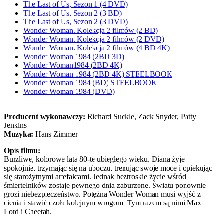
The Last of Us, Sezon 1 (4 DVD)
The Last of Us, Sezon 2 (3 BD)
The Last of Us, Sezon 2 (3 DVD)
Wonder Woman. Kolekcja 2 filmów (2 BD)
Wonder Woman. Kolekcja 2 filmów (2 DVD)
Wonder Woman. Kolekcja 2 filmów (4 BD 4K)
Wonder Woman 1984 (2BD 3D)
Wonder Woman1984 (2BD 4K)
Wonder Woman 1984 (2BD 4K) STEELBOOK
Wonder Woman 1984 (BD) STEELBOOK
Wonder Woman 1984 (DVD)
Producent wykonawczy:
Richard Suckle, Zack Snyder, Patty
Jenkins
Muzyka:
Hans Zimmer
Opis filmu:
Burzliwe, kolorowe lata 80-te ubiegłego wieku. Diana żyje
spokojnie, trzymając się na uboczu, trenując swoje moce i opiekując
się starożytnymi artefaktami. Jednak beztroskie życie wśród
śmiertelników zostaje pewnego dnia zaburzone. Światu ponownie
grozi niebezpieczeństwo. Potężna Wonder Woman musi wyjść z
cienia i stawić czoła kolejnym wrogom. Tym razem są nimi Max
Lord i Cheetah.