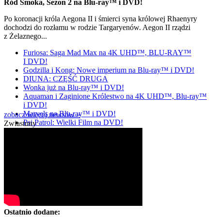
Ród Smoka, Sezon 2 na Blu-ray™ i DVD!
Po koronacji króla Aegona II i śmierci syna królowej Rhaenyry
dochodzi do rozłamu w rodzie Targaryenów. Aegon II rządzi
z Żelaznego...
Furiosa: Saga Mad Max na 4K UHD™, BLU-RAY™
I DVD!
Godzilla i Kong: Nowe imperium na Blu-ray™ i DVD!
DIUNA: CZĘŚĆ DRUGA
Wonka już na Blu-ray™ i DVD!
Aquaman i Zaginione Królestwo na 4K UHD™, Blu-ray™
i DVD!
Marvels na Blu-ray™ i DVD!
zobacz więcej newsów »
Psi Patrol: Wielki Film na DVD!
Zwiastuny
Ostatnio dodane: