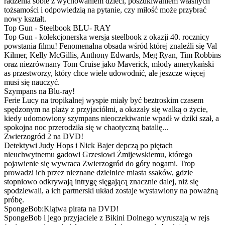
radzenia sobie z wychowaniem dzieci, poszukiwaniem własnych
tożsamości i odpowiedzią na pytanie, czy miłość może przybrać
nowy kształt.
Top Gun - Steelbook BLU- RAY
Top Gun - kolekcjonerska wersja steelbook z okazji 40. rocznicy
powstania filmu! Fenomenalna obsada wśród której znaleźli się Val
Kilmer, Kelly McGillis, Anthony Edwards, Meg Ryan, Tim Robbins
oraz niezrównany Tom Cruise jako Maverick, młody amerykański
as przestworzy, który chce wiele udowodnić, ale jeszcze więcej
musi się nauczyć.
Szympans na Blu-ray!
Ferie Lucy na tropikalnej wyspie miały być beztroskim czasem
spędzonym na plaży z przyjaciółmi, a okazały się walką o życie,
kiedy udomowiony szympans nieoczekiwanie wpadł w dziki szał, a
spokojna noc przerodziła się w chaotyczną batalię...
Zwierzogród 2 na DVD!
Detektywi Judy Hops i Nick Bajer depczą po piętach
nieuchwytnemu gadowi Grzesiowi Żmijewskiemu, którego
pojawienie się wywraca Zwierzogród do góry nogami. Trop
prowadzi ich przez nieznane dzielnice miasta ssaków, gdzie
stopniowo odkrywają intrygę sięgającą znacznie dalej, niż się
spodziewali, a ich partnerski układ zostaje wystawiony na poważną
próbę.
SpongeBob:Klątwa pirata na DVD!
SpongeBob i jego przyjaciele z Bikini Dolnego wyruszają w rejs