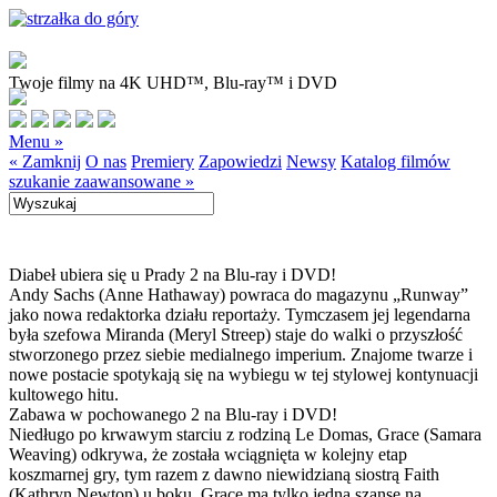
Twoje filmy na 4K UHD™, Blu-ray™ i DVD
Menu »
« Zamknij
O nas
Premiery
Zapowiedzi
Newsy
Katalog filmów
szukanie zaawansowane »
Diabeł ubiera się u Prady 2 na Blu-ray i DVD!
Andy Sachs (Anne Hathaway) powraca do magazynu „Runway”
jako nowa redaktorka działu reportaży. Tymczasem jej legendarna
była szefowa Miranda (Meryl Streep) staje do walki o przyszłość
stworzonego przez siebie medialnego imperium. Znajome twarze i
nowe postacie spotykają się na wybiegu w tej stylowej kontynuacji
kultowego hitu.
Zabawa w pochowanego 2 na Blu-ray i DVD!
Niedługo po krwawym starciu z rodziną Le Domas, Grace (Samara
Weaving) odkrywa, że została wciągnięta w kolejny etap
koszmarnej gry, tym razem z dawno niewidzianą siostrą Faith
(Kathryn Newton) u boku. Grace ma tylko jedną szansę na