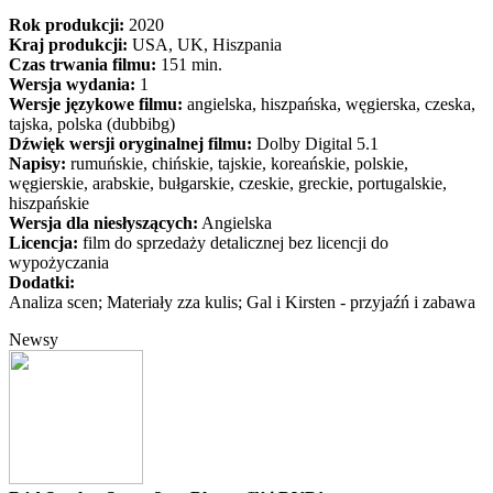
Rok produkcji:
2020
Kraj produkcji:
USA, UK, Hiszpania
Czas trwania filmu:
151 min.
Wersja wydania:
1
Wersje językowe filmu:
angielska, hiszpańska, węgierska, czeska,
tajska, polska (dubbibg)
Dźwięk wersji oryginalnej filmu:
Dolby Digital 5.1
Napisy:
rumuńskie, chińskie, tajskie, koreańskie, polskie,
węgierskie, arabskie, bułgarskie, czeskie, greckie, portugalskie,
hiszpańskie
Wersja dla niesłyszących:
Angielska
Licencja:
film do sprzedaży detalicznej bez licencji do
wypożyczania
Dodatki:
Analiza scen; Materiały zza kulis; Gal i Kirsten - przyjaźń i zabawa
Newsy