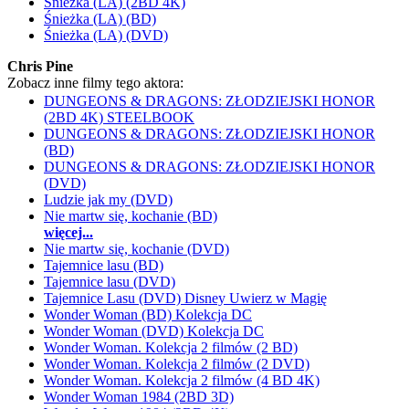
Śnieżka (LA) (2BD 4K)
Śnieżka (LA) (BD)
Śnieżka (LA) (DVD)
Chris Pine
Zobacz inne filmy tego aktora:
DUNGEONS & DRAGONS: ZŁODZIEJSKI HONOR
(2BD 4K) STEELBOOK
DUNGEONS & DRAGONS: ZŁODZIEJSKI HONOR
(BD)
DUNGEONS & DRAGONS: ZŁODZIEJSKI HONOR
(DVD)
Ludzie jak my (DVD)
Nie martw się, kochanie (BD)
więcej...
Nie martw się, kochanie (DVD)
Tajemnice lasu (BD)
Tajemnice lasu (DVD)
Tajemnice Lasu (DVD) Disney Uwierz w Magię
Wonder Woman (BD) Kolekcja DC
Wonder Woman (DVD) Kolekcja DC
Wonder Woman. Kolekcja 2 filmów (2 BD)
Wonder Woman. Kolekcja 2 filmów (2 DVD)
Wonder Woman. Kolekcja 2 filmów (4 BD 4K)
Wonder Woman 1984 (2BD 3D)