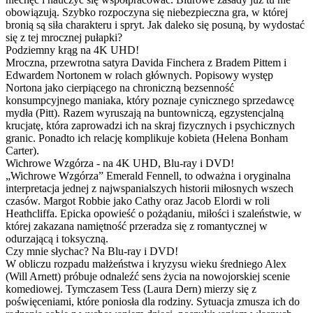
obowiązują. Szybko rozpoczyna się niebezpieczna gra, w której
bronią są siła charakteru i spryt. Jak daleko się posuną, by wydostać
się z tej mrocznej pułapki?
Podziemny krąg na 4K UHD!
Mroczna, przewrotna satyra Davida Finchera z Bradem Pittem i
Edwardem Nortonem w rolach głównych. Popisowy występ
Nortona jako cierpiącego na chroniczną bezsenność
konsumpcyjnego maniaka, który poznaje cynicznego sprzedawcę
mydła (Pitt). Razem wyruszają na buntowniczą, egzystencjalną
krucjatę, która zaprowadzi ich na skraj fizycznych i psychicznych
granic. Ponadto ich relację komplikuje kobieta (Helena Bonham
Carter).
Wichrowe Wzgórza - na 4K UHD, Blu-ray i DVD!
„Wichrowe Wzgórza” Emerald Fennell, to odważna i oryginalna
interpretacja jednej z najwspanialszych historii miłosnych wszech
czasów. Margot Robbie jako Cathy oraz Jacob Elordi w roli
Heathcliffa. Epicka opowieść o pożądaniu, miłości i szaleństwie, w
której zakazana namiętność przeradza się z romantycznej w
odurzającą i toksyczną.
Czy mnie słychac? Na Blu-ray i DVD!
W obliczu rozpadu małżeństwa i kryzysu wieku średniego Alex
(Will Arnett) próbuje odnaleźć sens życia na nowojorskiej scenie
komediowej. Tymczasem Tess (Laura Dern) mierzy się z
poświęceniami, które poniosła dla rodziny. Sytuacja zmusza ich do