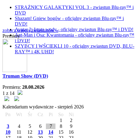
STRAŻNICY GALAKTYKI VOL 3 - zwiastun Blu-ray™ i
DVD
Shazam! Gniew bogów - oficjalny zwiastun Blu-ray™ i
DVD!
Avatar 2: Istota wody - oficjalny zwiastun Blu-ray™ i DVD!
zobacz więcej zwiastunów »
Ant-Man i Osa: Kwantomania - oficjalny zwiastun Blu-ray™
Premiery
i DVD!
SZYBCY I WŚCIEKLI 10 - oficjalny zwiastun DVD, BLU-
RAY™ i 4K UHD!
Truman Show (DVD)
Premiera:
28.08.2026
1 z 14
Kalendarium wydawnicze -
sierpień
2026
Pn
Wt
Śr
Cz
Pi
So
Ni
1
2
3
4
5
6
7
8
9
10
11
12
13
14
15
16
17
18
19
20
21
22
23