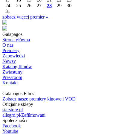
24
25
26
27
28
29
30
31
zobacz więcej premier »
Galapagos
Strona główna
O nas
Premiery
Zapowiedzi
Newsy
Katalog filmów
Zwiastuny
Pressroom
Kontakt
Galapagos Films
Zobacz nasze premiery kinowe i VOD
Oficjalne sklepy
starstore.pl
allegro.pl/Zafilmowani
Społeczności
Facebook
Youtube