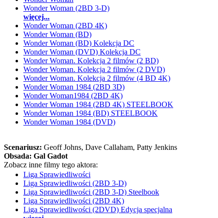
Wonder Woman (2BD 3-D)
więcej...
Wonder Woman (2BD 4K)
Wonder Woman (BD)
Wonder Woman (BD) Kolekcja DC
Wonder Woman (DVD) Kolekcja DC
Wonder Woman. Kolekcja 2 filmów (2 BD)
Wonder Woman. Kolekcja 2 filmów (2 DVD)
Wonder Woman. Kolekcja 2 filmów (4 BD 4K)
Wonder Woman 1984 (2BD 3D)
Wonder Woman1984 (2BD 4K)
Wonder Woman 1984 (2BD 4K) STEELBOOK
Wonder Woman 1984 (BD) STEELBOOK
Wonder Woman 1984 (DVD)
Scenariusz:
Geoff Johns
, Dave Callaham
, Patty Jenkins
Obsada:
Gal Gadot
Zobacz inne filmy tego aktora:
Liga Sprawiedliwości
Liga Sprawiedliwości (2BD 3-D)
Liga Sprawiedliwości (2BD 3-D) Steelbook
Liga Sprawiedliwości (2BD 4K)
Liga Sprawiedliwości (2DVD) Edycja specjalna