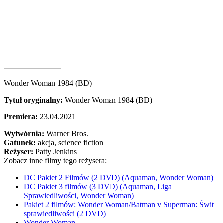
Wonder Woman 1984 (BD)
Tytuł oryginalny:
Wonder Woman 1984 (BD)
Premiera:
23.04.2021
Wytwórnia:
Warner Bros.
Gatunek:
akcja, science fiction
Reżyser:
Patty Jenkins
Zobacz inne filmy tego reżysera:
DC Pakiet 2 Filmów (2 DVD) (Aquaman, Wonder Woman)
DC Pakiet 3 filmów (3 DVD) (Aquaman, Liga
Sprawiedliwości, Wonder Woman)
Pakiet 2 filmów: Wonder Woman/Batman v Superman: Świt
sprawiedliwości (2 DVD)
Wonder Woman