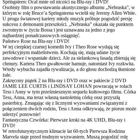
Springsteen: Ocal mnie od nicości na Blu-ray i DVD!
Osobisty film o powstawaniu akustycznego albumu „Nebraska”, w
którym w rolę Bruce’a Springsteena wcielił się Jeremy Allen White.
U progu światowej kariery młody muzyk próbuje pogodzić presję
sukcesu z demonami przeszłości. „Nebraska” okazała się punktem
zwrotnym w życiu Bossa i jest uznawana za jedno z jego
najbardziej ponadczasowych osiągnięć.
Państwo Rose na Blu-ray i DVD!
W tej cierpkiej czarnej komedii Ivy i Theo Rose wydają się
perfekcyjnym małżeństwem. Kochają się, mają udane życie
zawodowe i wspaniałe dzieci. Ale za sielankową fasadą zbierają się
chmury. Kariera Theo gwałtownie hamuje, natomiast Ivy rozkwita.
Wtedy wybucha zajadła rywalizacja, a do głosu dochodzą tłumione
żale.
Zakręcony piątek 2 na Blu-ray i DVD oraz w pakiecie 2 DVD
JAMIE LEE CURTIS i LINDSAY LOHAN powracają w rolach
Tess i Anny w tym prześmiesznym sequelu kultowego filmu. Córka
Tess, Anna, ma teraz własną nastoletnią córkę oraz przyszłą
pasierbicę. Zmagając się z licznymi wyzwaniami związanymi z
połączeniem dwóch rodzin, Tess i Anna odkrywają, że piorun może
uderzyć ponownie!
Fantastyczna Czwórka: Pierwsze kroki na 4K UHD, Blu-ray i
DVD!
W retrofuturystycznym klimacie lat 60-tych Pierwsza Rodzina
Marvela staje przed trudnym wyzwaniem. Muszą pogodzić rolę