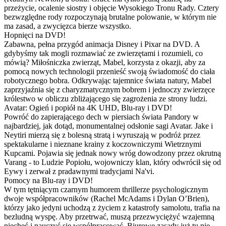
przeżycie, ocalenie siostry i objęcie Wysokiego Tronu Rady. Cztery
bezwzględne rody rozpoczynają brutalne polowanie, w którym nie
ma zasad, a zwycięzca bierze wszystko.
Hopnięci na DVD!
Zabawna, pełna przygód animacja Disney i Pixar na DVD. A
gdybyśmy tak mogli rozmawiać ze zwierzętami i rozumieli, co
mówią? Miłośniczka zwierząt, Mabel, korzysta z okazji, aby za
pomocą nowych technologii przenieść swoją świadomość do ciała
robotycznego bobra. Odkrywając tajemnice świata natury, Mabel
zaprzyjaźnia się z charyzmatycznym bobrem i jednoczy zwierzęce
królestwo w obliczu zbliżającego się zagrożenia ze strony ludzi.
Avatar: Ogień i popiół na 4K UHD, Blu-ray i DVD!
Powróć do zapierającego dech w piersiach świata Pandory w
najbardziej, jak dotąd, monumentalnej odsłonie sagi Avatar. Jake i
Neytiri mierzą się z bolesną stratą i wyruszają w podróż przez
spektakularne i nieznane krainy z koczowniczymi Wietrznymi
Kupcami. Pojawia się jednak nowy wróg dowodzony przez okrutną
Varang - to Ludzie Popiołu, wojowniczy klan, który odwrócił się od
Eywy i zerwał z pradawnymi tradycjami Na'vi.
Pomocy na Blu-ray i DVD!
W tym tętniącym czarnym humorem thrillerze psychologicznym
dwoje współpracowników (Rachel McAdams i Dylan O’Brien),
którzy jako jedyni uchodzą z życiem z katastrofy samolotu, trafia na
bezludną wyspę. Aby przetrwać, muszą przezwyciężyć wzajemną
niechęć i nauczyć się współpracować. Biurowe zasady już tu nie