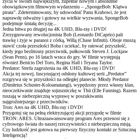
życia w swoim największym, zupełnie nowym i absolutnie
obowiązkowym filmowym wydarzeniu – „SpongeBob: Klątwa
pirata”. Zdeterminowany, by udowodnić Panu Krabowi, że jest
naprawdę odważny i gotowy na wielkie wyzwania, SpongeBob
podejmuje śmiałą decyzję...
Jedna bitwa po drugiej na 4K UHD, Blu-ray i DVD!
Zrezygnowany rewolucjonista Bob (Leonardo DiCaprio) pali
trawkę i żyje w paranoi z córką, Willą (Chase Infiniti). Oboje muszą
stawić czoła przeszłości Boba i uciekać, by ratować przyszłość,
kiedy jego bezlitosny przeciwnik, pułkownik Steven J. Lockjaw
(Sean Penn), po 16 latach wraca do gry. W filmie występują
również Benicio Del Toro, Regina Hall i Teyana Taylor.
Predator: Strefa zagrożenia na 4K UHD, Blu-ray i DVD!
Akcja tej nowej, fascynującej odsłony kultowej serii „Predator”
rozgrywa się w przyszłości na odległej planecie. Młody Predator
(Dimitrius Schuster-Koloamatangi), wypędzony przez własny klan,
nieoczekiwanie znajduje sojuszniczkę w Thii (Elle Fanning). Razem
ruszają w niebezpieczną wyprawę w poszukiwaniu
najgroźniejszego z przeciwników.
Tron: Ares na 4K UHD, Blu-ray i DVD!
Przygotuj się na pełną elektryzującej akcji przygodę w filmie
TRON: ARES. Ultrazaawansowany program Ares przenosi się z
cyfrowego świata do naszej rzeczywistości z niebezpieczną misją.
Czy ludzkość jest gotowa na pierwszy fizyczny kontakt ze Sztuczną
Inteligencją?