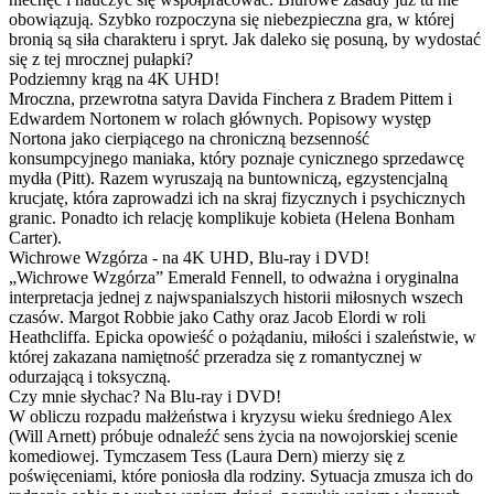
obowiązują. Szybko rozpoczyna się niebezpieczna gra, w której
bronią są siła charakteru i spryt. Jak daleko się posuną, by wydostać
się z tej mrocznej pułapki?
Podziemny krąg na 4K UHD!
Mroczna, przewrotna satyra Davida Finchera z Bradem Pittem i
Edwardem Nortonem w rolach głównych. Popisowy występ
Nortona jako cierpiącego na chroniczną bezsenność
konsumpcyjnego maniaka, który poznaje cynicznego sprzedawcę
mydła (Pitt). Razem wyruszają na buntowniczą, egzystencjalną
krucjatę, która zaprowadzi ich na skraj fizycznych i psychicznych
granic. Ponadto ich relację komplikuje kobieta (Helena Bonham
Carter).
Wichrowe Wzgórza - na 4K UHD, Blu-ray i DVD!
„Wichrowe Wzgórza” Emerald Fennell, to odważna i oryginalna
interpretacja jednej z najwspanialszych historii miłosnych wszech
czasów. Margot Robbie jako Cathy oraz Jacob Elordi w roli
Heathcliffa. Epicka opowieść o pożądaniu, miłości i szaleństwie, w
której zakazana namiętność przeradza się z romantycznej w
odurzającą i toksyczną.
Czy mnie słychac? Na Blu-ray i DVD!
W obliczu rozpadu małżeństwa i kryzysu wieku średniego Alex
(Will Arnett) próbuje odnaleźć sens życia na nowojorskiej scenie
komediowej. Tymczasem Tess (Laura Dern) mierzy się z
poświęceniami, które poniosła dla rodziny. Sytuacja zmusza ich do