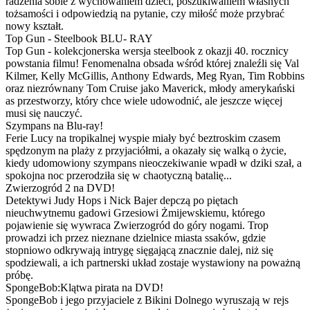
radzenia sobie z wychowaniem dzieci, poszukiwaniem własnych
tożsamości i odpowiedzią na pytanie, czy miłość może przybrać
nowy kształt.
Top Gun - Steelbook BLU- RAY
Top Gun - kolekcjonerska wersja steelbook z okazji 40. rocznicy
powstania filmu! Fenomenalna obsada wśród której znaleźli się Val
Kilmer, Kelly McGillis, Anthony Edwards, Meg Ryan, Tim Robbins
oraz niezrównany Tom Cruise jako Maverick, młody amerykański
as przestworzy, który chce wiele udowodnić, ale jeszcze więcej
musi się nauczyć.
Szympans na Blu-ray!
Ferie Lucy na tropikalnej wyspie miały być beztroskim czasem
spędzonym na plaży z przyjaciółmi, a okazały się walką o życie,
kiedy udomowiony szympans nieoczekiwanie wpadł w dziki szał, a
spokojna noc przerodziła się w chaotyczną batalię...
Zwierzogród 2 na DVD!
Detektywi Judy Hops i Nick Bajer depczą po piętach
nieuchwytnemu gadowi Grzesiowi Żmijewskiemu, którego
pojawienie się wywraca Zwierzogród do góry nogami. Trop
prowadzi ich przez nieznane dzielnice miasta ssaków, gdzie
stopniowo odkrywają intrygę sięgającą znacznie dalej, niż się
spodziewali, a ich partnerski układ zostaje wystawiony na poważną
próbę.
SpongeBob:Klątwa pirata na DVD!
SpongeBob i jego przyjaciele z Bikini Dolnego wyruszają w rejs