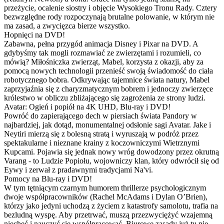
przeżycie, ocalenie siostry i objęcie Wysokiego Tronu Rady. Cztery
bezwzględne rody rozpoczynają brutalne polowanie, w którym nie
ma zasad, a zwycięzca bierze wszystko.
Hopnięci na DVD!
Zabawna, pełna przygód animacja Disney i Pixar na DVD. A
gdybyśmy tak mogli rozmawiać ze zwierzętami i rozumieli, co
mówią? Miłośniczka zwierząt, Mabel, korzysta z okazji, aby za
pomocą nowych technologii przenieść swoją świadomość do ciała
robotycznego bobra. Odkrywając tajemnice świata natury, Mabel
zaprzyjaźnia się z charyzmatycznym bobrem i jednoczy zwierzęce
królestwo w obliczu zbliżającego się zagrożenia ze strony ludzi.
Avatar: Ogień i popiół na 4K UHD, Blu-ray i DVD!
Powróć do zapierającego dech w piersiach świata Pandory w
najbardziej, jak dotąd, monumentalnej odsłonie sagi Avatar. Jake i
Neytiri mierzą się z bolesną stratą i wyruszają w podróż przez
spektakularne i nieznane krainy z koczowniczymi Wietrznymi
Kupcami. Pojawia się jednak nowy wróg dowodzony przez okrutną
Varang - to Ludzie Popiołu, wojowniczy klan, który odwrócił się od
Eywy i zerwał z pradawnymi tradycjami Na'vi.
Pomocy na Blu-ray i DVD!
W tym tętniącym czarnym humorem thrillerze psychologicznym
dwoje współpracowników (Rachel McAdams i Dylan O’Brien),
którzy jako jedyni uchodzą z życiem z katastrofy samolotu, trafia na
bezludną wyspę. Aby przetrwać, muszą przezwyciężyć wzajemną
niechęć i nauczyć się współpracować. Biurowe zasady już tu nie