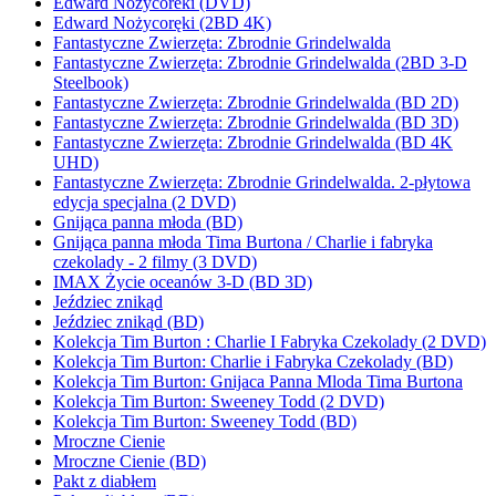
Edward Nożycoreki (DVD)
Edward Nożycoręki (2BD 4K)
Fantastyczne Zwierzęta: Zbrodnie Grindelwalda
Fantastyczne Zwierzęta: Zbrodnie Grindelwalda (2BD 3-D
Steelbook)
Fantastyczne Zwierzęta: Zbrodnie Grindelwalda (BD 2D)
Fantastyczne Zwierzęta: Zbrodnie Grindelwalda (BD 3D)
Fantastyczne Zwierzęta: Zbrodnie Grindelwalda (BD 4K
UHD)
Fantastyczne Zwierzęta: Zbrodnie Grindelwalda. 2-płytowa
edycja specjalna (2 DVD)
Gnijąca panna młoda (BD)
Gnijąca panna młoda Tima Burtona / Charlie i fabryka
czekolady - 2 filmy (3 DVD)
IMAX Życie oceanów 3-D (BD 3D)
Jeździec znikąd
Jeździec znikąd (BD)
Kolekcja Tim Burton : Charlie I Fabryka Czekolady (2 DVD)
Kolekcja Tim Burton: Charlie i Fabryka Czekolady (BD)
Kolekcja Tim Burton: Gnijaca Panna Mloda Tima Burtona
Kolekcja Tim Burton: Sweeney Todd (2 DVD)
Kolekcja Tim Burton: Sweeney Todd (BD)
Mroczne Cienie
Mroczne Cienie (BD)
Pakt z diabłem