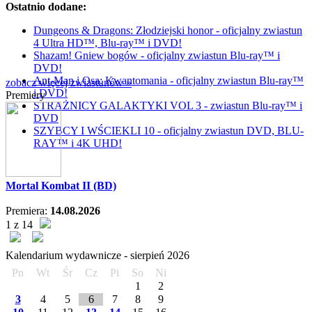
Ostatnio dodane:
Dungeons & Dragons: Złodziejski honor - oficjalny zwiastun
4 Ultra HD™, Blu-ray™ i DVD!
Shazam! Gniew bogów - oficjalny zwiastun Blu-ray™ i
DVD!
Ant-Man i Osa: Kwantomania - oficjalny zwiastun Blu-ray™
zobacz więcej zwiastunów »
i DVD!
Premiery
STRAŻNICY GALAKTYKI VOL 3 - zwiastun Blu-ray™ i
DVD
SZYBCY I WŚCIEKLI 10 - oficjalny zwiastun DVD, BLU-
RAY™ i 4K UHD!
Mortal Kombat II (BD)
Premiera:
14.08.2026
1 z 14
Kalendarium wydawnicze -
sierpień
2026
Pn
Wt
Śr
Cz
Pi
So
Ni
1
2
3
4
5
6
7
8
9