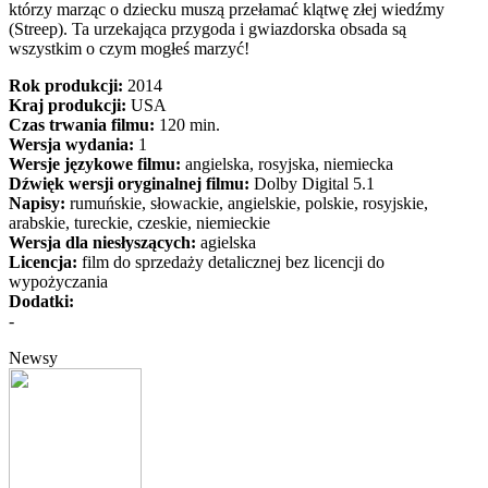
którzy marząc o dziecku muszą przełamać klątwę złej wiedźmy
(Streep). Ta urzekająca przygoda i gwiazdorska obsada są
wszystkim o czym mogłeś marzyć!
Rok produkcji:
2014
Kraj produkcji:
USA
Czas trwania filmu:
120 min.
Wersja wydania:
1
Wersje językowe filmu:
angielska, rosyjska, niemiecka
Dźwięk wersji oryginalnej filmu:
Dolby Digital 5.1
Napisy:
rumuńskie, słowackie, angielskie, polskie, rosyjskie,
arabskie, tureckie, czeskie, niemieckie
Wersja dla niesłyszących:
agielska
Licencja:
film do sprzedaży detalicznej bez licencji do
wypożyczania
Dodatki:
-
Newsy