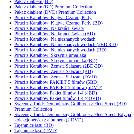
Pakt z diabłem (BD)
Pakt z diabłem (BD) Premium Collection
Pakt z diabłem (DVD) Premium Collection
Piraci z Karaibów: Klątwa Czarnej Perły
Piraci z Karaibów: Klątwa Czarnej Perły (BD)
Piraci z Karaibów: Na krańcu świata
Piraci z Karaibów: Na krańcu świata (BD)
Piraci z Karaibów: Na nieznanych wodach
Piraci z Karaibów: Na nieznanych wodach (2BD 3-D)
Piraci z Karaibów: Na nieznanych wodach (BD)
Piraci z Karaibów: Skrzynia umarlaka
Piraci z Karaibów: Skrzynia umarlaka (BD)
Piraci z Karaibów: Zemsta Salazara (2BD-3D)
Piraci z Karaibów: Zemsta Salazara (BD)
Piraci z Karaibów: Zemsta Salazara (DVD)
Piraci z Karaibów PAKIET 5 filmów (5BD)
Piraci z Karaibów PAKIET 5 filmów (5DVD)
Piraci z Karaibów Pakiet filmów 1-4 (4BD)
Piraci z Karaibów Pakiet filmów 1-4 (4DVD)
Sweeney Todd: Demoniczny Golibroda z Fleet Street (BD)
Premium Collection
Sweeney Todd: Demoniczny Golibroda z Fleet Street: Edycja
kolekcjonerska z albumem (2 DVD)
Tajemnice lasu (BD)
Tajemnice lasu (DVD)