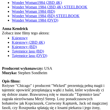
Wonder Woman1984 (2BD 4K)
Wonder Woman 1984 (2BD 4K) STEELBOOK
Wonder Woman 1984 (BD)
Wonder Woman 1984 (BD) STEELBOOK
Wonder Woman 1984 (DVD)
Anna Kendrick
Zobacz inne filmy tego aktora:
Księgowy
Księgowy (2BD 4K)
Księgowy (BD)
Tajemnice lasu (BD)
Tajemnice lasu (DVD)
Producent wykonawczy:
USA
Muzyka:
Stephen Sondheim
Opis filmu:
Reżyser "Chicago" i producent "Wicked" prezentują pełną magii i
tajemnic opowieść przeplatającą wątki z baśni, które wydawały ci
się dobrze znane. Brawurową rolę w musicalu "Tajemnice lasu"
zagrała niezrównana Meryl Streep. Losy ponadczasowych
bohaterów jak Kopciuszek, Czerwony Kapturek, Jack od magicznej
fasoli, czy Roszpunka splatają się z losami piekarza i jego żony,