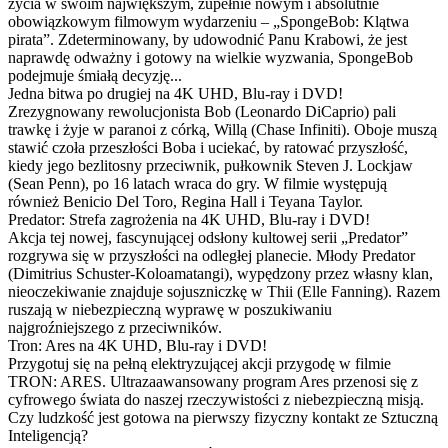
życia w swoim największym, zupełnie nowym i absolutnie
obowiązkowym filmowym wydarzeniu – „SpongeBob: Klątwa
pirata”. Zdeterminowany, by udowodnić Panu Krabowi, że jest
naprawdę odważny i gotowy na wielkie wyzwania, SpongeBob
podejmuje śmiałą decyzję...
Jedna bitwa po drugiej na 4K UHD, Blu-ray i DVD!
Zrezygnowany rewolucjonista Bob (Leonardo DiCaprio) pali
trawkę i żyje w paranoi z córką, Willą (Chase Infiniti). Oboje muszą
stawić czoła przeszłości Boba i uciekać, by ratować przyszłość,
kiedy jego bezlitosny przeciwnik, pułkownik Steven J. Lockjaw
(Sean Penn), po 16 latach wraca do gry. W filmie występują
również Benicio Del Toro, Regina Hall i Teyana Taylor.
Predator: Strefa zagrożenia na 4K UHD, Blu-ray i DVD!
Akcja tej nowej, fascynującej odsłony kultowej serii „Predator”
rozgrywa się w przyszłości na odległej planecie. Młody Predator
(Dimitrius Schuster-Koloamatangi), wypędzony przez własny klan,
nieoczekiwanie znajduje sojuszniczkę w Thii (Elle Fanning). Razem
ruszają w niebezpieczną wyprawę w poszukiwaniu
najgroźniejszego z przeciwników.
Tron: Ares na 4K UHD, Blu-ray i DVD!
Przygotuj się na pełną elektryzującej akcji przygodę w filmie
TRON: ARES. Ultrazaawansowany program Ares przenosi się z
cyfrowego świata do naszej rzeczywistości z niebezpieczną misją.
Czy ludzkość jest gotowa na pierwszy fizyczny kontakt ze Sztuczną
Inteligencją?