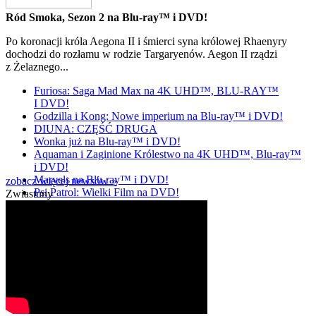
Ród Smoka, Sezon 2 na Blu-ray™ i DVD!
Po koronacji króla Aegona II i śmierci syna królowej Rhaenyry
dochodzi do rozłamu w rodzie Targaryenów. Aegon II rządzi
z Żelaznego...
Furiosa: Saga Mad Max na 4K UHD™, BLU-RAY™
I DVD!
Godzilla i Kong: Nowe imperium na Blu-ray™ i DVD!
DIUNA: CZĘŚĆ DRUGA
Wonka już na Blu-ray™ i DVD!
Aquaman i Zaginione Królestwo na 4K UHD™, Blu-ray™
i DVD!
Marvels na Blu-ray™ i DVD!
zobacz więcej newsów »
Psi Patrol: Wielki Film na DVD!
Zwiastuny