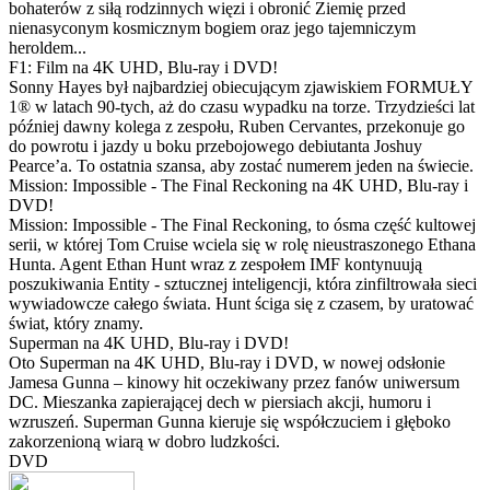
bohaterów z siłą rodzinnych więzi i obronić Ziemię przed
nienasyconym kosmicznym bogiem oraz jego tajemniczym
heroldem...
F1: Film na 4K UHD, Blu-ray i DVD!
Sonny Hayes był najbardziej obiecującym zjawiskiem FORMUŁY
1® w latach 90-tych, aż do czasu wypadku na torze. Trzydzieści lat
później dawny kolega z zespołu, Ruben Cervantes, przekonuje go
do powrotu i jazdy u boku przebojowego debiutanta Joshuy
Pearce’a. To ostatnia szansa, aby zostać numerem jeden na świecie.
Mission: Impossible - The Final Reckoning na 4K UHD, Blu-ray i
DVD!
Mission: Impossible - The Final Reckoning, to ósma część kultowej
serii, w której Tom Cruise wciela się w rolę nieustraszonego Ethana
Hunta. Agent Ethan Hunt wraz z zespołem IMF kontynuują
poszukiwania Entity - sztucznej inteligencji, która zinfiltrowała sieci
wywiadowcze całego świata. Hunt ściga się z czasem, by uratować
świat, który znamy.
Superman na 4K UHD, Blu-ray i DVD!
Oto Superman na 4K UHD, Blu-ray i DVD, w nowej odsłonie
Jamesa Gunna – kinowy hit oczekiwany przez fanów uniwersum
DC. Mieszanka zapierającej dech w piersiach akcji, humoru i
wzruszeń. Superman Gunna kieruje się współczuciem i głęboko
zakorzenioną wiarą w dobro ludzkości.
DVD