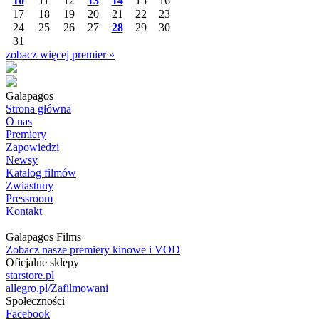
10
11
12
13
14
15
16
17
18
19
20
21
22
23
24
25
26
27
28
29
30
31
zobacz więcej premier »
Galapagos
Strona główna
O nas
Premiery
Zapowiedzi
Newsy
Katalog filmów
Zwiastuny
Pressroom
Kontakt
Galapagos Films
Zobacz nasze premiery kinowe i VOD
Oficjalne sklepy
starstore.pl
allegro.pl/Zafilmowani
Społeczności
Facebook