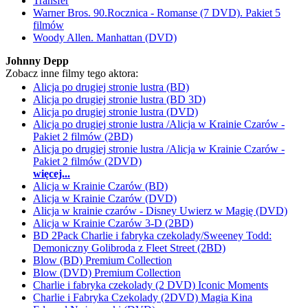
Transfer
Warner Bros. 90.Rocznica - Romanse (7 DVD). Pakiet 5
filmów
Woody Allen. Manhattan (DVD)
Johnny Depp
Zobacz inne filmy tego aktora:
Alicja po drugiej stronie lustra (BD)
Alicja po drugiej stronie lustra (BD 3D)
Alicja po drugiej stronie lustra (DVD)
Alicja po drugiej stronie lustra /Alicja w Krainie Czarów -
Pakiet 2 filmów (2BD)
Alicja po drugiej stronie lustra /Alicja w Krainie Czarów -
Pakiet 2 filmów (2DVD)
więcej...
Alicja w Krainie Czarów (BD)
Alicja w Krainie Czarów (DVD)
Alicja w krainie czarów - Disney Uwierz w Magię (DVD)
Alicja w Krainie Czarów 3-D (2BD)
BD 2Pack Charlie i fabryka czekolady/Sweeney Todd:
Demoniczny Golibroda z Fleet Street (2BD)
Blow (BD) Premium Collection
Blow (DVD) Premium Collection
Charlie i fabryka czekolady (2 DVD) Iconic Moments
Charlie i Fabryka Czekolady (2DVD) Magia Kina