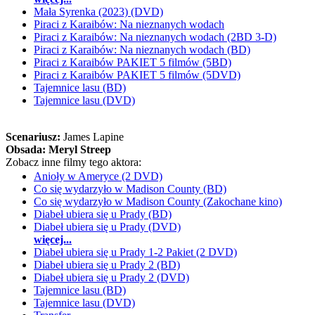
Mała Syrenka (2023) (DVD)
Piraci z Karaibów: Na nieznanych wodach
Piraci z Karaibów: Na nieznanych wodach (2BD 3-D)
Piraci z Karaibów: Na nieznanych wodach (BD)
Piraci z Karaibów PAKIET 5 filmów (5BD)
Piraci z Karaibów PAKIET 5 filmów (5DVD)
Tajemnice lasu (BD)
Tajemnice lasu (DVD)
Scenariusz:
James Lapine
Obsada:
Meryl Streep
Zobacz inne filmy tego aktora:
Anioły w Ameryce (2 DVD)
Co się wydarzyło w Madison County (BD)
Co się wydarzyło w Madison County (Zakochane kino)
Diabeł ubiera się u Prady (BD)
Diabeł ubiera się u Prady (DVD)
więcej...
Diabeł ubiera się u Prady 1-2 Pakiet (2 DVD)
Diabeł ubiera się u Prady 2 (BD)
Diabeł ubiera się u Prady 2 (DVD)
Tajemnice lasu (BD)
Tajemnice lasu (DVD)