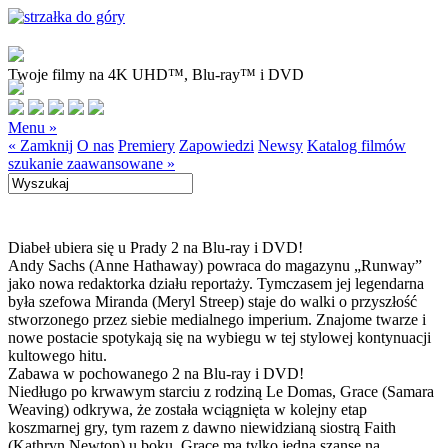
Twoje filmy na 4K UHD™, Blu-ray™ i DVD
Menu »
« Zamknij
O nas
Premiery
Zapowiedzi
Newsy
Katalog filmów
szukanie zaawansowane »
Diabeł ubiera się u Prady 2 na Blu-ray i DVD!
Andy Sachs (Anne Hathaway) powraca do magazynu „Runway”
jako nowa redaktorka działu reportaży. Tymczasem jej legendarna
była szefowa Miranda (Meryl Streep) staje do walki o przyszłość
stworzonego przez siebie medialnego imperium. Znajome twarze i
nowe postacie spotykają się na wybiegu w tej stylowej kontynuacji
kultowego hitu.
Zabawa w pochowanego 2 na Blu-ray i DVD!
Niedługo po krwawym starciu z rodziną Le Domas, Grace (Samara
Weaving) odkrywa, że została wciągnięta w kolejny etap
koszmarnej gry, tym razem z dawno niewidzianą siostrą Faith
(Kathryn Newton) u boku. Grace ma tylko jedną szansę na