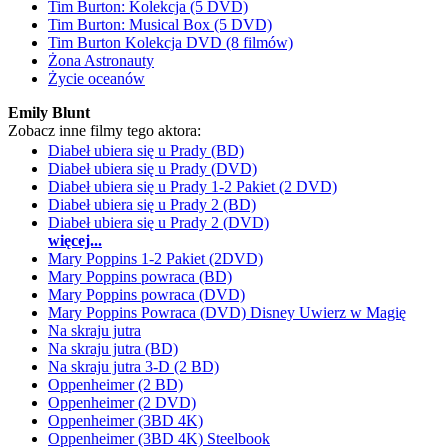
Tim Burton: Kolekcja (5 DVD)
Tim Burton: Musical Box (5 DVD)
Tim Burton Kolekcja DVD (8 filmów)
Żona Astronauty
Życie oceanów
Emily Blunt
Zobacz inne filmy tego aktora:
Diabeł ubiera się u Prady (BD)
Diabeł ubiera się u Prady (DVD)
Diabeł ubiera się u Prady 1-2 Pakiet (2 DVD)
Diabeł ubiera się u Prady 2 (BD)
Diabeł ubiera się u Prady 2 (DVD)
więcej...
Mary Poppins 1-2 Pakiet (2DVD)
Mary Poppins powraca (BD)
Mary Poppins powraca (DVD)
Mary Poppins Powraca (DVD) Disney Uwierz w Magię
Na skraju jutra
Na skraju jutra (BD)
Na skraju jutra 3-D (2 BD)
Oppenheimer (2 BD)
Oppenheimer (2 DVD)
Oppenheimer (3BD 4K)
Oppenheimer (3BD 4K) Steelbook