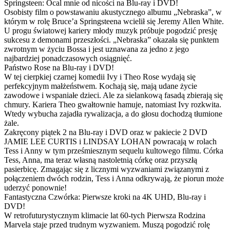
Springsteen: Ocal mnie od nicości na Blu-ray i DVD!
Osobisty film o powstawaniu akustycznego albumu „Nebraska”, w
którym w rolę Bruce’a Springsteena wcielił się Jeremy Allen White.
U progu światowej kariery młody muzyk próbuje pogodzić presję
sukcesu z demonami przeszłości. „Nebraska” okazała się punktem
zwrotnym w życiu Bossa i jest uznawana za jedno z jego
najbardziej ponadczasowych osiągnięć.
Państwo Rose na Blu-ray i DVD!
W tej cierpkiej czarnej komedii Ivy i Theo Rose wydają się
perfekcyjnym małżeństwem. Kochają się, mają udane życie
zawodowe i wspaniałe dzieci. Ale za sielankową fasadą zbierają się
chmury. Kariera Theo gwałtownie hamuje, natomiast Ivy rozkwita.
Wtedy wybucha zajadła rywalizacja, a do głosu dochodzą tłumione
żale.
Zakręcony piątek 2 na Blu-ray i DVD oraz w pakiecie 2 DVD
JAMIE LEE CURTIS i LINDSAY LOHAN powracają w rolach
Tess i Anny w tym prześmiesznym sequelu kultowego filmu. Córka
Tess, Anna, ma teraz własną nastoletnią córkę oraz przyszłą
pasierbicę. Zmagając się z licznymi wyzwaniami związanymi z
połączeniem dwóch rodzin, Tess i Anna odkrywają, że piorun może
uderzyć ponownie!
Fantastyczna Czwórka: Pierwsze kroki na 4K UHD, Blu-ray i
DVD!
W retrofuturystycznym klimacie lat 60-tych Pierwsza Rodzina
Marvela staje przed trudnym wyzwaniem. Muszą pogodzić rolę