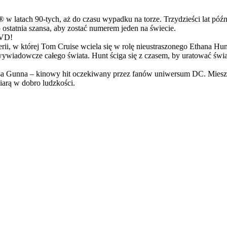
latach 90-tych, aż do czasu wypadku na torze. Trzydzieści lat późn
ostatnia szansa, aby zostać numerem jeden na świecie.
DVD!
serii, w której Tom Cruise wciela się w rolę nieustraszonego Ethana 
ci wywiadowcze całego świata. Hunt ściga się z czasem, by uratować świ
Gunna – kinowy hit oczekiwany przez fanów uniwersum DC. Mieszanka
arą w dobro ludzkości.