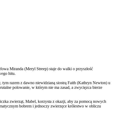
wa Miranda (Meryl Streep) staje do walki o przyszłość
wego hitu.
, tym razem z dawno niewidzianą siostrą Faith (Kathryn Newton) u
brutalne polowanie, w którym nie ma zasad, a zwycięzca bierze
czka zwierząt, Mabel, korzysta z okazji, aby za pomocą nowych
yzmatycznym bobrem i jednoczy zwierzęce królestwo w obliczu