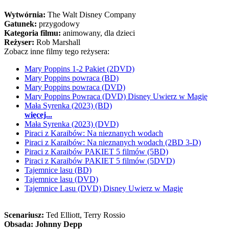
Wytwórnia:
The Walt Disney Company
Gatunek:
przygodowy
Kategoria filmu:
animowany, dla dzieci
Reżyser:
Rob Marshall
Zobacz inne filmy tego reżysera:
Mary Poppins 1-2 Pakiet (2DVD)
Mary Poppins powraca (BD)
Mary Poppins powraca (DVD)
Mary Poppins Powraca (DVD) Disney Uwierz w Magię
Mała Syrenka (2023) (BD)
więcej...
Mała Syrenka (2023) (DVD)
Piraci z Karaibów: Na nieznanych wodach
Piraci z Karaibów: Na nieznanych wodach (2BD 3-D)
Piraci z Karaibów PAKIET 5 filmów (5BD)
Piraci z Karaibów PAKIET 5 filmów (5DVD)
Tajemnice lasu (BD)
Tajemnice lasu (DVD)
Tajemnice Lasu (DVD) Disney Uwierz w Magię
Scenariusz:
Ted Elliott
, Terry Rossio
Obsada:
Johnny Depp