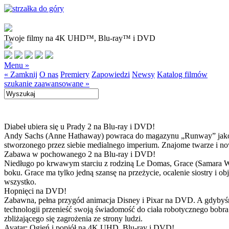
Twoje filmy na 4K UHD™, Blu-ray™ i DVD
Menu »
« Zamknij
O nas
Premiery
Zapowiedzi
Newsy
Katalog filmów
szukanie zaawansowane »
Diabeł ubiera się u Prady 2 na Blu-ray i DVD!
Andy Sachs (Anne Hathaway) powraca do magazynu „Runway” jako now
stworzonego przez siebie medialnego imperium. Znajome twarze i now
Zabawa w pochowanego 2 na Blu-ray i DVD!
Niedługo po krwawym starciu z rodziną Le Domas, Grace (Samara Wea
boku. Grace ma tylko jedną szansę na przeżycie, ocalenie siostry i
wszystko.
Hopnięci na DVD!
Zabawna, pełna przygód animacja Disney i Pixar na DVD. A gdybyśmy
technologii przenieść swoją świadomość do ciała robotycznego bobra
zbliżającego się zagrożenia ze strony ludzi.
Avatar: Ogień i popiół na 4K UHD, Blu-ray i DVD!