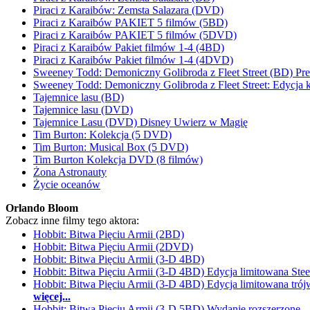
Piraci z Karaibów: Zemsta Salazara (DVD)
Piraci z Karaibów PAKIET 5 filmów (5BD)
Piraci z Karaibów PAKIET 5 filmów (5DVD)
Piraci z Karaibów Pakiet filmów 1-4 (4BD)
Piraci z Karaibów Pakiet filmów 1-4 (4DVD)
Sweeney Todd: Demoniczny Golibroda z Fleet Street (BD) Pr
Sweeney Todd: Demoniczny Golibroda z Fleet Street: Edycja
Tajemnice lasu (BD)
Tajemnice lasu (DVD)
Tajemnice Lasu (DVD) Disney Uwierz w Magię
Tim Burton: Kolekcja (5 DVD)
Tim Burton: Musical Box (5 DVD)
Tim Burton Kolekcja DVD (8 filmów)
Żona Astronauty
Życie oceanów
Orlando Bloom
Zobacz inne filmy tego aktora:
Hobbit: Bitwa Pięciu Armii (2BD)
Hobbit: Bitwa Pięciu Armii (2DVD)
Hobbit: Bitwa Pięciu Armii (3-D 4BD)
Hobbit: Bitwa Pięciu Armii (3-D 4BD) Edycja limitowana Ste
Hobbit: Bitwa Pięciu Armii (3-D 4BD) Edycja limitowana tró
więcej...
Hobbit: Bitwa Pięciu Armii (3-D 5BD) Wydanie rozszerzone