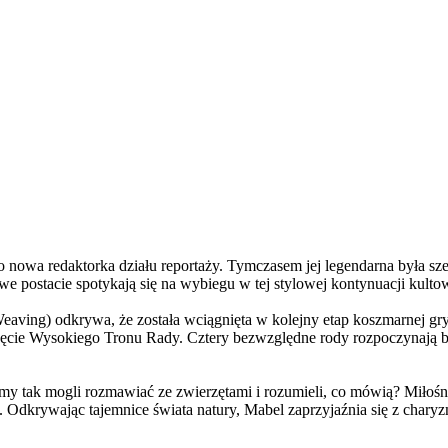
a redaktorka działu reportaży. Tymczasem jej legendarna była szefo
e postacie spotykają się na wybiegu w tej stylowej kontynuacji kulto
ving) odkrywa, że została wciągnięta w kolejny etap koszmarnej gry
 objęcie Wysokiego Tronu Rady. Cztery bezwzględne rody rozpoczynają 
 tak mogli rozmawiać ze zwierzętami i rozumieli, co mówią? Miłośni
. Odkrywając tajemnice świata natury, Mabel zaprzyjaźnia się z char