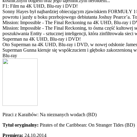
kosmicznym bogiem oraz jego tajemniczym heroldem...
F1: Film na 4K UHD, Blu-ray i DVD!
Sonny Hayes był najbardziej obiecującym zjawiskiem FORMUŁY 1® w 
powrotu i jazdy u boku przebojowego debiutanta Joshuy Pearce’a. To 
Mission: Impossible - The Final Reckoning na 4K UHD, Blu-ray i 
Mission: Impossible - The Final Reckoning, to ósma część kultowej 
poszukiwania Entity - sztucznej inteligencji, która zinfiltrowała sie
Superman na 4K UHD, Blu-ray i DVD!
Oto Superman na 4K UHD, Blu-ray i DVD, w nowej odsłonie Jamesa 
Superman Gunna kieruje się współczuciem i głęboko zakorzenioną wi
Blu-ray
Piraci z Karaibów: Na nieznanych wodach (BD)
Tytuł oryginalny:
Pirates of the Caribbean: On Stranger Tides (BD)
Premiera:
24.10.2014