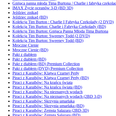
Gnijąca panna młoda Tima Burtona / Charlie i fabryka czekola
IMAX Życie oceanów 3-D (BD 3D)
Jeździec znikąd
Jeździec znikąd (BD)
Kolekcja Tim Burton : Charlie I Fabryka Czekolady (2 DVD)
Kolekcja Tim Burton: Charlie i Fabryka Czekolady (BD)
Kolekcja Tim Burton: Gnijaca Panna Mloda Tima Burtona
Kolekcja Tim Burton: Sweeney Todd (2 DVD)
Kolekcja Tim Burton: Sweeney Todd (BD)
Mroczne Cienie
Mroczne Cienie (BD)
Pakt z diabłem
Pakt z diabłem (BD)
Pakt z diabłem (BD) Premium Collection
Pakt z diabłem (DVD) Premium Collection
Piraci z Karaibów: Klątwa Czarnej Perły
Piraci z Karaibów: Klątwa Czarnej Perły (BD)
Piraci z Karaibów: Na krańcu świata
Piraci z Karaibów: Na krańcu świata (BD)
Piraci z Karaibów: Na nieznanych wodach
Piraci z Karaibów: Na nieznanych wodach (2BD 3-D)
Piraci z Karaibów: Skrzynia umarlaka
Piraci z Karaibów: Skrzynia umarlaka (BD)
Piraci z Karaibów: Zemsta Salazara (2BD-3D)
Piraci z Karaibów: Zemsta Salazara (BD)