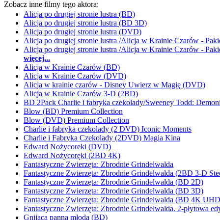
Zobacz inne filmy tego aktora:
Alicja po drugiej stronie lustra (BD)
Alicja po drugiej stronie lustra (BD 3D)
Alicja po drugiej stronie lustra (DVD)
Alicja po drugiej stronie lustra /Alicja w Krainie Czarów - Pa
Alicja po drugiej stronie lustra /Alicja w Krainie Czarów - Pa
więcej...
Alicja w Krainie Czarów (BD)
Alicja w Krainie Czarów (DVD)
Alicja w krainie czarów - Disney Uwierz w Magię (DVD)
Alicja w Krainie Czarów 3-D (2BD)
BD 2Pack Charlie i fabryka czekolady/Sweeney Todd: Demonic
Blow (BD) Premium Collection
Blow (DVD) Premium Collection
Charlie i fabryka czekolady (2 DVD) Iconic Moments
Charlie i Fabryka Czekolady (2DVD) Magia Kina
Edward Nożycoreki (DVD)
Edward Nożycoręki (2BD 4K)
Fantastyczne Zwierzęta: Zbrodnie Grindelwalda
Fantastyczne Zwierzęta: Zbrodnie Grindelwalda (2BD 3-D Ste
Fantastyczne Zwierzęta: Zbrodnie Grindelwalda (BD 2D)
Fantastyczne Zwierzęta: Zbrodnie Grindelwalda (BD 3D)
Fantastyczne Zwierzęta: Zbrodnie Grindelwalda (BD 4K UHD
Fantastyczne Zwierzęta: Zbrodnie Grindelwalda. 2-płytowa ed
Gnijąca panna młoda (BD)