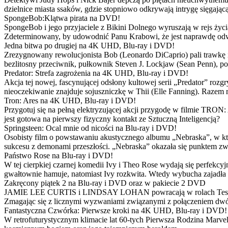
dzielnice miasta ssaków, gdzie stopniowo odkrywają intrygę sięgającą
SpongeBob:Klątwa pirata na DVD!
SpongeBob i jego przyjaciele z Bikini Dolnego wyruszają w rejs 
Zdeterminowany, by udowodnić Panu Krabowi, że jest naprawdę odw
Jedna bitwa po drugiej na 4K UHD, Blu-ray i DVD!
Zrezygnowany rewolucjonista Bob (Leonardo DiCaprio) pali trawkę i ż
bezlitosny przeciwnik, pułkownik Steven J. Lockjaw (Sean Penn), po 
Predator: Strefa zagrożenia na 4K UHD, Blu-ray i DVD!
Akcja tej nowej, fascynującej odsłony kultowej serii „Predator” roz
nieoczekiwanie znajduje sojuszniczkę w Thii (Elle Fanning). Razem
Tron: Ares na 4K UHD, Blu-ray i DVD!
Przygotuj się na pełną elektryzującej akcji przygodę w filmie TRON
jest gotowa na pierwszy fizyczny kontakt ze Sztuczną Inteligencją?
Springsteen: Ocal mnie od nicości na Blu-ray i DVD!
Osobisty film o powstawaniu akustycznego albumu „Nebraska”, w któ
sukcesu z demonami przeszłości. „Nebraska” okazała się punktem zw
Państwo Rose na Blu-ray i DVD!
W tej cierpkiej czarnej komedii Ivy i Theo Rose wydają się perfekcy
gwałtownie hamuje, natomiast Ivy rozkwita. Wtedy wybucha zajadła r
Zakręcony piątek 2 na Blu-ray i DVD oraz w pakiecie 2 DVD
JAMIE LEE CURTIS i LINDSAY LOHAN powracają w rolach Tess i Anny
Zmagając się z licznymi wyzwaniami związanymi z połączeniem dwóc
Fantastyczna Czwórka: Pierwsze kroki na 4K UHD, Blu-ray i DVD!
W retrofuturystycznym klimacie lat 60-tych Pierwsza Rodzina Marve