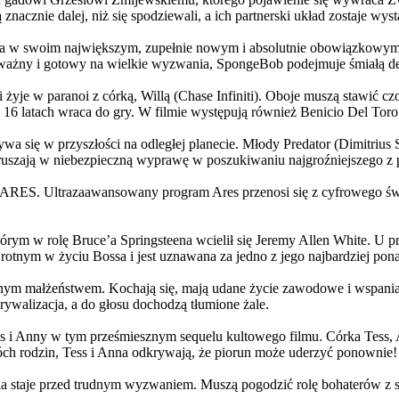
 znacznie dalej, niż się spodziewali, a ich partnerski układ zostaje w
życia w swoim największym, zupełnie nowym i absolutnie obowiązkowy
ażny i gotowy na wielkie wyzwania, SpongeBob podejmuje śmiałą dec
yje w paranoi z córką, Willą (Chase Infiniti). Oboje muszą stawić czoł
16 latach wraca do gry. W filmie występują również Benicio Del Toro,
grywa się w przyszłości na odległej planecie. Młody Predator (Dimitri
 ruszają w niebezpieczną wyprawę w poszukiwaniu najgroźniejszego z
: ARES. Ultrazaawansowany program Ares przenosi się z cyfrowego świ
rym w rolę Bruce’a Springsteena wcielił się Jeremy Allen White. U p
rotnym w życiu Bossa i jest uznawana za jedno z jego najbardziej po
jnym małżeństwem. Kochają się, mają udane życie zawodowe i wspaniałe
ywalizacja, a do głosu dochodzą tłumione żale.
 w tym prześmiesznym sequelu kultowego filmu. Córka Tess, Anna, 
h rodzin, Tess i Anna odkrywają, że piorun może uderzyć ponownie!
la staje przed trudnym wyzwaniem. Muszą pogodzić rolę bohaterów z s