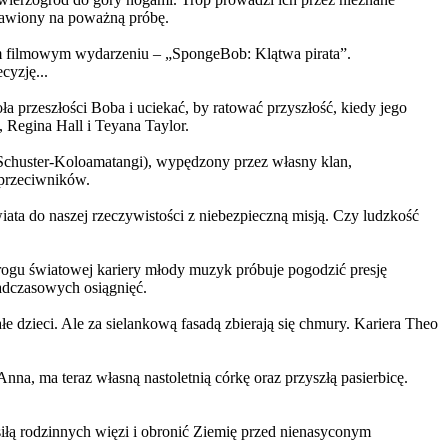
ystawiony na poważną próbę.
m filmowym wydarzeniu – „SpongeBob: Klątwa pirata”.
yzję...
a przeszłości Boba i uciekać, by ratować przyszłość, kiedy jego
 Regina Hall i Teyana Taylor.
us Schuster-Koloamatangi), wypędzony przez własny klan,
 przeciwników.
ata do naszej rzeczywistości z niebezpieczną misją. Czy ludzkość
rogu światowej kariery młody muzyk próbuje pogodzić presję
nadczasowych osiągnięć.
 dzieci. Ale za sielankową fasadą zbierają się chmury. Kariera Theo
ma teraz własną nastoletnią córkę oraz przyszłą pasierbicę.
iłą rodzinnych więzi i obronić Ziemię przed nienasyconym