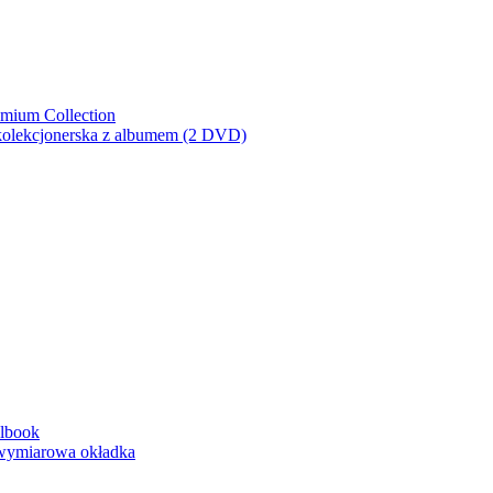
emium Collection
 kolekcjonerska z albumem (2 DVD)
elbook
jwymiarowa okładka