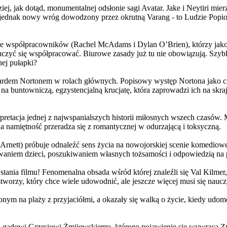
j, jak dotąd, monumentalnej odsłonie sagi Avatar. Jake i Neytiri mierzą
jednak nowy wróg dowodzony przez okrutną Varang - to Ludzie Popiołu
 współpracowników (Rachel McAdams i Dylan O’Brien), którzy jako jed
yć się współpracować. Biurowe zasady już tu nie obowiązują. Szybko 
nej pułapki?
wardem Nortonem w rolach głównych. Popisowy występ Nortona jako c
a buntowniczą, egzystencjalną krucjatę, która zaprowadzi ich na skraj
etacja jednej z najwspanialszych historii miłosnych wszech czasów. M
na namiętność przeradza się z romantycznej w odurzającą i toksyczną.
Arnett) próbuje odnaleźć sens życia na nowojorskiej scenie komediow
owaniem dzieci, poszukiwaniem własnych tożsamości i odpowiedzią na p
wstania filmu! Fenomenalna obsada wśród której znaleźli się Val Kilm
orzy, który chce wiele udowodnić, ale jeszcze więcej musi się naucz
onym na plaży z przyjaciółmi, a okazały się walką o życie, kiedy ud
 gadowi Grzesiowi Żmijewskiemu, którego pojawienie się wywraca Zw