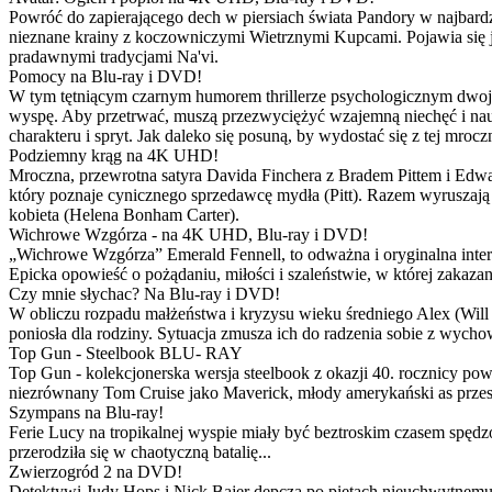
Powróć do zapierającego dech w piersiach świata Pandory w najbardzie
nieznane krainy z koczowniczymi Wietrznymi Kupcami. Pojawia się 
pradawnymi tradycjami Na'vi.
Pomocy na Blu-ray i DVD!
W tym tętniącym czarnym humorem thrillerze psychologicznym dwoje
wyspę. Aby przetrwać, muszą przezwyciężyć wzajemną niechęć i naucz
charakteru i spryt. Jak daleko się posuną, by wydostać się z tej mrocz
Podziemny krąg na 4K UHD!
Mroczna, przewrotna satyra Davida Finchera z Bradem Pittem i Ed
który poznaje cynicznego sprzedawcę mydła (Pitt). Razem wyruszają n
kobieta (Helena Bonham Carter).
Wichrowe Wzgórza - na 4K UHD, Blu-ray i DVD!
„Wichrowe Wzgórza” Emerald Fennell, to odważna i oryginalna interpr
Epicka opowieść o pożądaniu, miłości i szaleństwie, w której zakaza
Czy mnie słychac? Na Blu-ray i DVD!
W obliczu rozpadu małżeństwa i kryzysu wieku średniego Alex (Will 
poniosła dla rodziny. Sytuacja zmusza ich do radzenia sobie z wych
Top Gun - Steelbook BLU- RAY
Top Gun - kolekcjonerska wersja steelbook z okazji 40. rocznicy po
niezrównany Tom Cruise jako Maverick, młody amerykański as przestw
Szympans na Blu-ray!
Ferie Lucy na tropikalnej wyspie miały być beztroskim czasem spędz
przerodziła się w chaotyczną batalię...
Zwierzogród 2 na DVD!
Detektywi Judy Hops i Nick Bajer depczą po piętach nieuchwytnemu