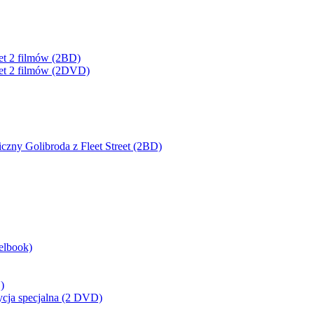
kiet 2 filmów (2BD)
kiet 2 filmów (2DVD)
zny Golibroda z Fleet Street (2BD)
elbook)
)
ycja specjalna (2 DVD)