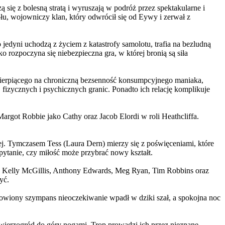
 się z bolesną stratą i wyruszają w podróż przez spektakularne i
, wojowniczy klan, który odwrócił się od Eywy i zerwał z
yni uchodzą z życiem z katastrofy samolotu, trafia na bezludną
rozpoczyna się niebezpieczna gra, w której bronią są siła
ierpiącego na chroniczną bezsenność konsumpcyjnego maniaka,
 fizycznych i psychicznych granic. Ponadto ich relację komplikuje
argot Robbie jako Cathy oraz Jacob Elordi w roli Heathcliffa.
ej. Tymczasem Tess (Laura Dern) mierzy się z poświęceniami, które
ytanie, czy miłość może przybrać nowy kształt.
er, Kelly McGillis, Anthony Edwards, Meg Ryan, Tim Robbins oraz
yć.
omowiony szympans nieoczekiwanie wpadł w dziki szał, a spokojna noc
ierzogród do góry nogami. Trop prowadzi ich przez nieznane