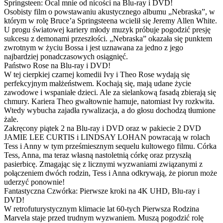
Springsteen: Ocal mnie od nicości na Blu-ray i DVD!
Osobisty film o powstawaniu akustycznego albumu „Nebraska”, w
którym w rolę Bruce’a Springsteena wcielił się Jeremy Allen White.
U progu światowej kariery młody muzyk próbuje pogodzić presję
sukcesu z demonami przeszłości. „Nebraska” okazała się punktem
zwrotnym w życiu Bossa i jest uznawana za jedno z jego
najbardziej ponadczasowych osiągnięć.
Państwo Rose na Blu-ray i DVD!
W tej cierpkiej czarnej komedii Ivy i Theo Rose wydają się
perfekcyjnym małżeństwem. Kochają się, mają udane życie
zawodowe i wspaniałe dzieci. Ale za sielankową fasadą zbierają się
chmury. Kariera Theo gwałtownie hamuje, natomiast Ivy rozkwita.
Wtedy wybucha zajadła rywalizacja, a do głosu dochodzą tłumione
żale.
Zakręcony piątek 2 na Blu-ray i DVD oraz w pakiecie 2 DVD
JAMIE LEE CURTIS i LINDSAY LOHAN powracają w rolach
Tess i Anny w tym prześmiesznym sequelu kultowego filmu. Córka
Tess, Anna, ma teraz własną nastoletnią córkę oraz przyszłą
pasierbicę. Zmagając się z licznymi wyzwaniami związanymi z
połączeniem dwóch rodzin, Tess i Anna odkrywają, że piorun może
uderzyć ponownie!
Fantastyczna Czwórka: Pierwsze kroki na 4K UHD, Blu-ray i
DVD!
W retrofuturystycznym klimacie lat 60-tych Pierwsza Rodzina
Marvela staje przed trudnym wyzwaniem. Muszą pogodzić rolę