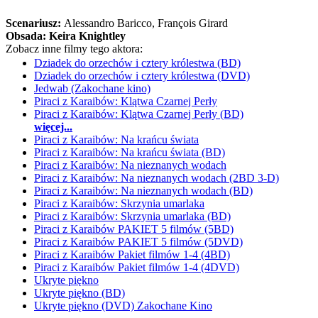
Scenariusz:
Alessandro Baricco
, François Girard
Obsada:
Keira Knightley
Zobacz inne filmy tego aktora:
Dziadek do orzechów i cztery królestwa (BD)
Dziadek do orzechów i cztery królestwa (DVD)
Jedwab (Zakochane kino)
Piraci z Karaibów: Klątwa Czarnej Perły
Piraci z Karaibów: Klątwa Czarnej Perły (BD)
więcej...
Piraci z Karaibów: Na krańcu świata
Piraci z Karaibów: Na krańcu świata (BD)
Piraci z Karaibów: Na nieznanych wodach
Piraci z Karaibów: Na nieznanych wodach (2BD 3-D)
Piraci z Karaibów: Na nieznanych wodach (BD)
Piraci z Karaibów: Skrzynia umarlaka
Piraci z Karaibów: Skrzynia umarlaka (BD)
Piraci z Karaibów PAKIET 5 filmów (5BD)
Piraci z Karaibów PAKIET 5 filmów (5DVD)
Piraci z Karaibów Pakiet filmów 1-4 (4BD)
Piraci z Karaibów Pakiet filmów 1-4 (4DVD)
Ukryte piękno
Ukryte piękno (BD)
Ukryte piękno (DVD) Zakochane Kino