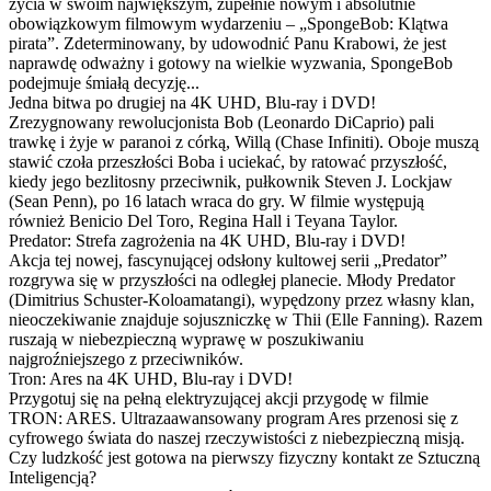
życia w swoim największym, zupełnie nowym i absolutnie
obowiązkowym filmowym wydarzeniu – „SpongeBob: Klątwa
pirata”. Zdeterminowany, by udowodnić Panu Krabowi, że jest
naprawdę odważny i gotowy na wielkie wyzwania, SpongeBob
podejmuje śmiałą decyzję...
Jedna bitwa po drugiej na 4K UHD, Blu-ray i DVD!
Zrezygnowany rewolucjonista Bob (Leonardo DiCaprio) pali
trawkę i żyje w paranoi z córką, Willą (Chase Infiniti). Oboje muszą
stawić czoła przeszłości Boba i uciekać, by ratować przyszłość,
kiedy jego bezlitosny przeciwnik, pułkownik Steven J. Lockjaw
(Sean Penn), po 16 latach wraca do gry. W filmie występują
również Benicio Del Toro, Regina Hall i Teyana Taylor.
Predator: Strefa zagrożenia na 4K UHD, Blu-ray i DVD!
Akcja tej nowej, fascynującej odsłony kultowej serii „Predator”
rozgrywa się w przyszłości na odległej planecie. Młody Predator
(Dimitrius Schuster-Koloamatangi), wypędzony przez własny klan,
nieoczekiwanie znajduje sojuszniczkę w Thii (Elle Fanning). Razem
ruszają w niebezpieczną wyprawę w poszukiwaniu
najgroźniejszego z przeciwników.
Tron: Ares na 4K UHD, Blu-ray i DVD!
Przygotuj się na pełną elektryzującej akcji przygodę w filmie
TRON: ARES. Ultrazaawansowany program Ares przenosi się z
cyfrowego świata do naszej rzeczywistości z niebezpieczną misją.
Czy ludzkość jest gotowa na pierwszy fizyczny kontakt ze Sztuczną
Inteligencją?