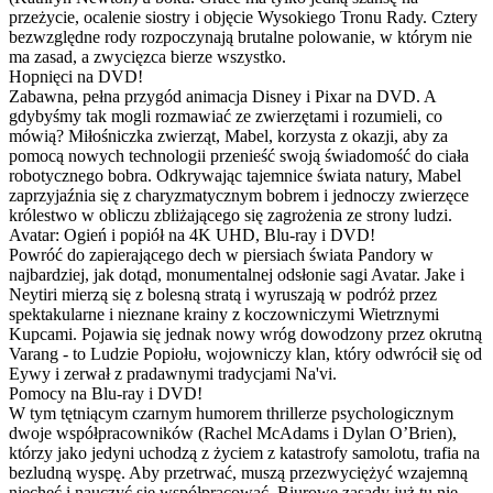
przeżycie, ocalenie siostry i objęcie Wysokiego Tronu Rady. Cztery
bezwzględne rody rozpoczynają brutalne polowanie, w którym nie
ma zasad, a zwycięzca bierze wszystko.
Hopnięci na DVD!
Zabawna, pełna przygód animacja Disney i Pixar na DVD. A
gdybyśmy tak mogli rozmawiać ze zwierzętami i rozumieli, co
mówią? Miłośniczka zwierząt, Mabel, korzysta z okazji, aby za
pomocą nowych technologii przenieść swoją świadomość do ciała
robotycznego bobra. Odkrywając tajemnice świata natury, Mabel
zaprzyjaźnia się z charyzmatycznym bobrem i jednoczy zwierzęce
królestwo w obliczu zbliżającego się zagrożenia ze strony ludzi.
Avatar: Ogień i popiół na 4K UHD, Blu-ray i DVD!
Powróć do zapierającego dech w piersiach świata Pandory w
najbardziej, jak dotąd, monumentalnej odsłonie sagi Avatar. Jake i
Neytiri mierzą się z bolesną stratą i wyruszają w podróż przez
spektakularne i nieznane krainy z koczowniczymi Wietrznymi
Kupcami. Pojawia się jednak nowy wróg dowodzony przez okrutną
Varang - to Ludzie Popiołu, wojowniczy klan, który odwrócił się od
Eywy i zerwał z pradawnymi tradycjami Na'vi.
Pomocy na Blu-ray i DVD!
W tym tętniącym czarnym humorem thrillerze psychologicznym
dwoje współpracowników (Rachel McAdams i Dylan O’Brien),
którzy jako jedyni uchodzą z życiem z katastrofy samolotu, trafia na
bezludną wyspę. Aby przetrwać, muszą przezwyciężyć wzajemną
niechęć i nauczyć się współpracować. Biurowe zasady już tu nie