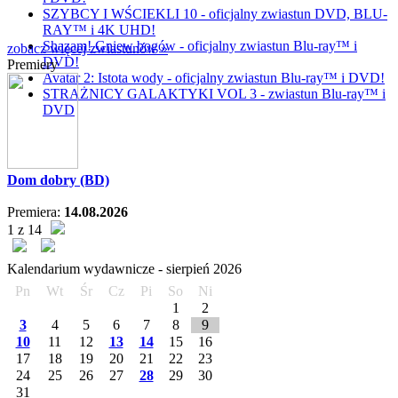
SZYBCY I WŚCIEKLI 10 - oficjalny zwiastun DVD, BLU-
RAY™ i 4K UHD!
Shazam! Gniew bogów - oficjalny zwiastun Blu-ray™ i
zobacz więcej zwiastunów »
DVD!
Premiery
Avatar 2: Istota wody - oficjalny zwiastun Blu-ray™ i DVD!
STRAŻNICY GALAKTYKI VOL 3 - zwiastun Blu-ray™ i
DVD
Dom dobry (BD)
Premiera:
14.08.2026
1 z 14
Kalendarium wydawnicze -
sierpień
2026
Pn
Wt
Śr
Cz
Pi
So
Ni
1
2
3
4
5
6
7
8
9
10
11
12
13
14
15
16
17
18
19
20
21
22
23
24
25
26
27
28
29
30
31