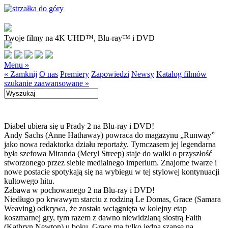
Twoje filmy na 4K UHD™, Blu-ray™ i DVD
Menu »
« Zamknij
O nas
Premiery
Zapowiedzi
Newsy
Katalog filmów
szukanie zaawansowane »
Diabeł ubiera się u Prady 2 na Blu-ray i DVD!
Andy Sachs (Anne Hathaway) powraca do magazynu „Runway”
jako nowa redaktorka działu reportaży. Tymczasem jej legendarna
była szefowa Miranda (Meryl Streep) staje do walki o przyszłość
stworzonego przez siebie medialnego imperium. Znajome twarze i
nowe postacie spotykają się na wybiegu w tej stylowej kontynuacji
kultowego hitu.
Zabawa w pochowanego 2 na Blu-ray i DVD!
Niedługo po krwawym starciu z rodziną Le Domas, Grace (Samara
Weaving) odkrywa, że została wciągnięta w kolejny etap
koszmarnej gry, tym razem z dawno niewidzianą siostrą Faith
(Kathryn Newton) u boku. Grace ma tylko jedną szansę na