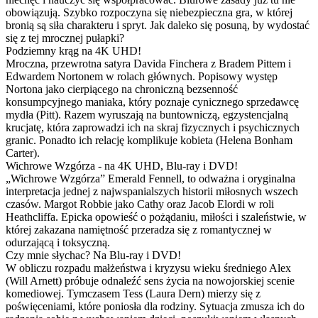
obowiązują. Szybko rozpoczyna się niebezpieczna gra, w której
bronią są siła charakteru i spryt. Jak daleko się posuną, by wydostać
się z tej mrocznej pułapki?
Podziemny krąg na 4K UHD!
Mroczna, przewrotna satyra Davida Finchera z Bradem Pittem i
Edwardem Nortonem w rolach głównych. Popisowy występ
Nortona jako cierpiącego na chroniczną bezsenność
konsumpcyjnego maniaka, który poznaje cynicznego sprzedawcę
mydła (Pitt). Razem wyruszają na buntowniczą, egzystencjalną
krucjatę, która zaprowadzi ich na skraj fizycznych i psychicznych
granic. Ponadto ich relację komplikuje kobieta (Helena Bonham
Carter).
Wichrowe Wzgórza - na 4K UHD, Blu-ray i DVD!
„Wichrowe Wzgórza” Emerald Fennell, to odważna i oryginalna
interpretacja jednej z najwspanialszych historii miłosnych wszech
czasów. Margot Robbie jako Cathy oraz Jacob Elordi w roli
Heathcliffa. Epicka opowieść o pożądaniu, miłości i szaleństwie, w
której zakazana namiętność przeradza się z romantycznej w
odurzającą i toksyczną.
Czy mnie słychac? Na Blu-ray i DVD!
W obliczu rozpadu małżeństwa i kryzysu wieku średniego Alex
(Will Arnett) próbuje odnaleźć sens życia na nowojorskiej scenie
komediowej. Tymczasem Tess (Laura Dern) mierzy się z
poświęceniami, które poniosła dla rodziny. Sytuacja zmusza ich do