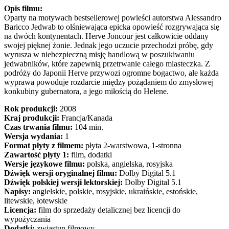
Opis filmu:
Oparty na motywach bestsellerowej powieści autorstwa Alessandro
Baricco Jedwab to olśniewająca epicka opowieść rozgrywająca się
na dwóch kontynentach. Herve Joncour jest całkowicie oddany
swojej pięknej żonie. Jednak jego uczucie przechodzi próbę, gdy
wyrusza w niebezpieczną misję handlową w poszukiwaniu
jedwabników, które zapewnią przetrwanie całego miasteczka. Z
podróży do Japonii Herve przywozi ogromne bogactwo, ale każda
wyprawa powoduje rozdarcie między pożądaniem do zmysłowej
konkubiny gubernatora, a jego miłością do Helene.
Rok produkcji:
2008
Kraj produkcji:
Francja/Kanada
Czas trwania filmu:
104 min.
Wersja wydania:
1
Format płyty z filmem:
płyta 2-warstwowa, 1-stronna
Zawartość płyty 1:
film, dodatki
Wersje językowe filmu:
polska, angielska, rosyjska
Dźwięk wersji oryginalnej filmu:
Dolby Digital 5.1
Dźwięk polskiej wersji lektorskiej:
Dolby Digital 5.1
Napisy:
angielskie, polskie, rosyjskie, ukraińskie, estońskie,
litewskie, łotewskie
Licencja:
film do sprzedaży detalicznej bez licencji do
wypożyczania
Dodatki:
zwiastun filmowy