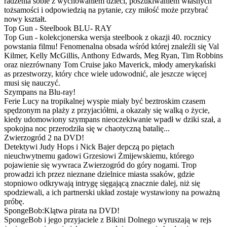
radzenia sobie z wychowaniem dzieci, poszukiwaniem własnych
tożsamości i odpowiedzią na pytanie, czy miłość może przybrać
nowy kształt.
Top Gun - Steelbook BLU- RAY
Top Gun - kolekcjonerska wersja steelbook z okazji 40. rocznicy
powstania filmu! Fenomenalna obsada wśród której znaleźli się Val
Kilmer, Kelly McGillis, Anthony Edwards, Meg Ryan, Tim Robbins
oraz niezrównany Tom Cruise jako Maverick, młody amerykański
as przestworzy, który chce wiele udowodnić, ale jeszcze więcej
musi się nauczyć.
Szympans na Blu-ray!
Ferie Lucy na tropikalnej wyspie miały być beztroskim czasem
spędzonym na plaży z przyjaciółmi, a okazały się walką o życie,
kiedy udomowiony szympans nieoczekiwanie wpadł w dziki szał, a
spokojna noc przerodziła się w chaotyczną batalię...
Zwierzogród 2 na DVD!
Detektywi Judy Hops i Nick Bajer depczą po piętach
nieuchwytnemu gadowi Grzesiowi Żmijewskiemu, którego
pojawienie się wywraca Zwierzogród do góry nogami. Trop
prowadzi ich przez nieznane dzielnice miasta ssaków, gdzie
stopniowo odkrywają intrygę sięgającą znacznie dalej, niż się
spodziewali, a ich partnerski układ zostaje wystawiony na poważną
próbę.
SpongeBob:Klątwa pirata na DVD!
SpongeBob i jego przyjaciele z Bikini Dolnego wyruszają w rejs