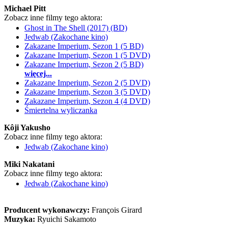
Michael Pitt
Zobacz inne filmy tego aktora:
Ghost in The Shell (2017) (BD)
Jedwab (Zakochane kino)
Zakazane Imperium, Sezon 1 (5 BD)
Zakazane Imperium, Sezon 1 (5 DVD)
Zakazane Imperium, Sezon 2 (5 BD)
więcej...
Zakazane Imperium, Sezon 2 (5 DVD)
Zakazane Imperium, Sezon 3 (5 DVD)
Zakazane Imperium, Sezon 4 (4 DVD)
Śmiertelna wyliczanka
Kôji Yakusho
Zobacz inne filmy tego aktora:
Jedwab (Zakochane kino)
Miki Nakatani
Zobacz inne filmy tego aktora:
Jedwab (Zakochane kino)
Producent wykonawczy:
François Girard
Muzyka:
Ryuichi Sakamoto