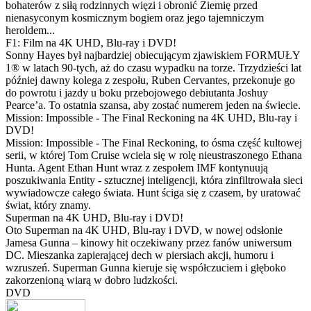
bohaterów z siłą rodzinnych więzi i obronić Ziemię przed
nienasyconym kosmicznym bogiem oraz jego tajemniczym
heroldem...
F1: Film na 4K UHD, Blu-ray i DVD!
Sonny Hayes był najbardziej obiecującym zjawiskiem FORMUŁY
1® w latach 90-tych, aż do czasu wypadku na torze. Trzydzieści lat
później dawny kolega z zespołu, Ruben Cervantes, przekonuje go
do powrotu i jazdy u boku przebojowego debiutanta Joshuy
Pearce’a. To ostatnia szansa, aby zostać numerem jeden na świecie.
Mission: Impossible - The Final Reckoning na 4K UHD, Blu-ray i
DVD!
Mission: Impossible - The Final Reckoning, to ósma część kultowej
serii, w której Tom Cruise wciela się w rolę nieustraszonego Ethana
Hunta. Agent Ethan Hunt wraz z zespołem IMF kontynuują
poszukiwania Entity - sztucznej inteligencji, która zinfiltrowała sieci
wywiadowcze całego świata. Hunt ściga się z czasem, by uratować
świat, który znamy.
Superman na 4K UHD, Blu-ray i DVD!
Oto Superman na 4K UHD, Blu-ray i DVD, w nowej odsłonie
Jamesa Gunna – kinowy hit oczekiwany przez fanów uniwersum
DC. Mieszanka zapierającej dech w piersiach akcji, humoru i
wzruszeń. Superman Gunna kieruje się współczuciem i głęboko
zakorzenioną wiarą w dobro ludzkości.
DVD