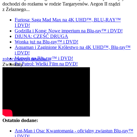
dochodzi do rozłamu w rodzie Targaryenów. Aegon II rządzi
z Żelaznego...
Furiosa: Saga Mad Max na 4K UHD™, BLU-RAY™
I DVD!
Godzilla i Kong: Nowe imperium na Blu-ray™ i DVD!
DIUNA: CZĘŚĆ DRUGA
Wonka już na Blu-ray™ i DVD!
Aquaman i Zaginione Królestwo na 4K UHD™, Blu-ray™
i DVD!
Marvels na Blu-ray™ i DVD!
zobacz więcej newsów »
Psi Patrol: Wielki Film na DVD!
Zwiastuny
Ostatnio dodane:
Ant-Man i Osa: Kwantomania - oficjalny zwiastun Blu-ray™
i DVD!