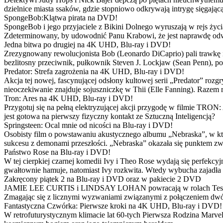
dzielnice miasta ssaków, gdzie stopniowo odkrywają intrygę sięgającą
SpongeBob:Klątwa pirata na DVD!
SpongeBob i jego przyjaciele z Bikini Dolnego wyruszają w rejs 
Zdeterminowany, by udowodnić Panu Krabowi, że jest naprawdę odw
Jedna bitwa po drugiej na 4K UHD, Blu-ray i DVD!
Zrezygnowany rewolucjonista Bob (Leonardo DiCaprio) pali trawkę i ż
bezlitosny przeciwnik, pułkownik Steven J. Lockjaw (Sean Penn), po 
Predator: Strefa zagrożenia na 4K UHD, Blu-ray i DVD!
Akcja tej nowej, fascynującej odsłony kultowej serii „Predator” roz
nieoczekiwanie znajduje sojuszniczkę w Thii (Elle Fanning). Razem
Tron: Ares na 4K UHD, Blu-ray i DVD!
Przygotuj się na pełną elektryzującej akcji przygodę w filmie TRON
jest gotowa na pierwszy fizyczny kontakt ze Sztuczną Inteligencją?
Springsteen: Ocal mnie od nicości na Blu-ray i DVD!
Osobisty film o powstawaniu akustycznego albumu „Nebraska”, w któ
sukcesu z demonami przeszłości. „Nebraska” okazała się punktem zw
Państwo Rose na Blu-ray i DVD!
W tej cierpkiej czarnej komedii Ivy i Theo Rose wydają się perfekcy
gwałtownie hamuje, natomiast Ivy rozkwita. Wtedy wybucha zajadła r
Zakręcony piątek 2 na Blu-ray i DVD oraz w pakiecie 2 DVD
JAMIE LEE CURTIS i LINDSAY LOHAN powracają w rolach Tess i Anny
Zmagając się z licznymi wyzwaniami związanymi z połączeniem dwóc
Fantastyczna Czwórka: Pierwsze kroki na 4K UHD, Blu-ray i DVD!
W retrofuturystycznym klimacie lat 60-tych Pierwsza Rodzina Marve