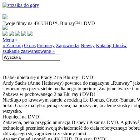
Twoje filmy na 4K UHD™, Blu-ray™ i DVD
Menu »
« Zamknij
O nas
Premiery
Zapowiedzi
Newsy
Katalog filmów
szukanie zaawansowane »
Diabeł ubiera się u Prady 2 na Blu-ray i DVD!
Andy Sachs (Anne Hathaway) powraca do magazynu „Runway” jako now
stworzonego przez siebie medialnego imperium. Znajome twarze i now
Zabawa w pochowanego 2 na Blu-ray i DVD!
Niedługo po krwawym starciu z rodziną Le Domas, Grace (Samara Wea
boku. Grace ma tylko jedną szansę na przeżycie, ocalenie siostry i
wszystko.
Hopnięci na DVD!
Zabawna, pełna przygód animacja Disney i Pixar na DVD. A gdybyśmy
technologii przenieść swoją świadomość do ciała robotycznego bobra
zbliżającego się zagrożenia ze strony ludzi.
Avatar: Ogień i popiół na 4K UHD, Blu-ray i DVD!