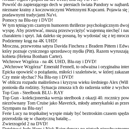
Powróć do zapierającego dech w piersiach świata Pandory w najbardzie
nieznane krainy z koczowniczymi Wietrznymi Kupcami. Pojawia się 
pradawnymi tradycjami Na'vi.
Pomocy na Blu-ray i DVD!
W tym tętniącym czarnym humorem thrillerze psychologicznym dwoje
wyspę. Aby przetrwać, muszą przezwyciężyć wzajemną niechęć i naucz
charakteru i spryt. Jak daleko się posuną, by wydostać się z tej mrocz
Podziemny krąg na 4K UHD!
Mroczna, przewrotna satyra Davida Finchera z Bradem Pittem i Ed
który poznaje cynicznego sprzedawcę mydła (Pitt). Razem wyruszają n
kobieta (Helena Bonham Carter).
Wichrowe Wzgórza - na 4K UHD, Blu-ray i DVD!
„Wichrowe Wzgórza” Emerald Fennell, to odważna i oryginalna interpr
Epicka opowieść o pożądaniu, miłości i szaleństwie, w której zakaza
Czy mnie słychac? Na Blu-ray i DVD!
W obliczu rozpadu małżeństwa i kryzysu wieku średniego Alex (Will 
poniosła dla rodziny. Sytuacja zmusza ich do radzenia sobie z wych
Top Gun - Steelbook BLU- RAY
Top Gun - kolekcjonerska wersja steelbook z okazji 40. rocznicy po
niezrównany Tom Cruise jako Maverick, młody amerykański as przestw
Szympans na Blu-ray!
Ferie Lucy na tropikalnej wyspie miały być beztroskim czasem spędz
przerodziła się w chaotyczną batalię...
Zwierzogród 2 na DVD!
Detektywi Judy Hops i Nick Bajer depczą po piętach nieuchwytnemu