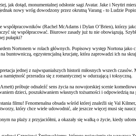
j, jak dotąd, monumentalnej odsłonie sagi Avatar. Jake i Neytiri mierzą
jednak nowy wróg dowodzony przez okrutną Varang - to Ludzie Popiołu
 współpracowników (Rachel McAdams i Dylan O’Brien), którzy jako jed
yć się współpracować. Biurowe zasady już tu nie obowiązują. Szybko 
nej pułapki?
wardem Nortonem w rolach głównych. Popisowy występ Nortona jako c
a buntowniczą, egzystencjalną krucjatę, która zaprowadzi ich na skraj
etacja jednej z najwspanialszych historii miłosnych wszech czasów. M
na namiętność przeradza się z romantycznej w odurzającą i toksyczną.
Arnett) próbuje odnaleźć sens życia na nowojorskiej scenie komediow
owaniem dzieci, poszukiwaniem własnych tożsamości i odpowiedzią na p
wstania filmu! Fenomenalna obsada wśród której znaleźli się Val Kilm
orzy, który chce wiele udowodnić, ale jeszcze więcej musi się naucz
onym na plaży z przyjaciółmi, a okazały się walką o życie, kiedy ud
 gadowi Grzesiowi Żmijewskiemu, którego pojawienie się wywraca Zw