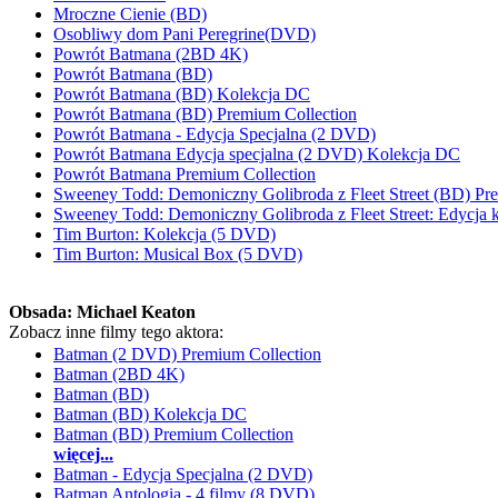
Mroczne Cienie (BD)
Osobliwy dom Pani Peregrine(DVD)
Powrót Batmana (2BD 4K)
Powrót Batmana (BD)
Powrót Batmana (BD) Kolekcja DC
Powrót Batmana (BD) Premium Collection
Powrót Batmana - Edycja Specjalna (2 DVD)
Powrót Batmana Edycja specjalna (2 DVD) Kolekcja DC
Powrót Batmana Premium Collection
Sweeney Todd: Demoniczny Golibroda z Fleet Street (BD) Pr
Sweeney Todd: Demoniczny Golibroda z Fleet Street: Edycja
Tim Burton: Kolekcja (5 DVD)
Tim Burton: Musical Box (5 DVD)
Obsada:
Michael Keaton
Zobacz inne filmy tego aktora:
Batman (2 DVD) Premium Collection
Batman (2BD 4K)
Batman (BD)
Batman (BD) Kolekcja DC
Batman (BD) Premium Collection
więcej...
Batman - Edycja Specjalna (2 DVD)
Batman Antologia - 4 filmy (8 DVD)