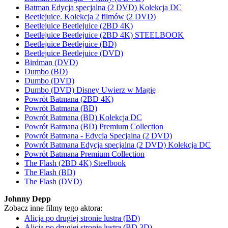
Batman Edycja specjalna (2 DVD) Kolekcja DC
Beetlejuice. Kolekcja 2 filmów (2 DVD)
Beetlejuice Beetlejuice (2BD 4K)
Beetlejuice Beetlejuice (2BD 4K) STEELBOOK
Beetlejuice Beetlejuice (BD)
Beetlejuice Beetlejuice (DVD)
Birdman (DVD)
Dumbo (BD)
Dumbo (DVD)
Dumbo (DVD) Disney Uwierz w Magię
Powrót Batmana (2BD 4K)
Powrót Batmana (BD)
Powrót Batmana (BD) Kolekcja DC
Powrót Batmana (BD) Premium Collection
Powrót Batmana - Edycja Specjalna (2 DVD)
Powrót Batmana Edycja specjalna (2 DVD) Kolekcja DC
Powrót Batmana Premium Collection
The Flash (2BD 4K) Steelbook
The Flash (BD)
The Flash (DVD)
Johnny Depp
Zobacz inne filmy tego aktora:
Alicja po drugiej stronie lustra (BD)
Alicja po drugiej stronie lustra (BD 3D)