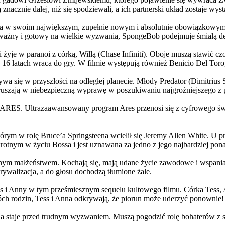
 znacznie dalej, niż się spodziewali, a ich partnerski układ zostaje w
życia w swoim największym, zupełnie nowym i absolutnie obowiązkowy
ażny i gotowy na wielkie wyzwania, SpongeBob podejmuje śmiałą dec
yje w paranoi z córką, Willą (Chase Infiniti). Oboje muszą stawić czoł
16 latach wraca do gry. W filmie występują również Benicio Del Toro,
grywa się w przyszłości na odległej planecie. Młody Predator (Dimitri
 ruszają w niebezpieczną wyprawę w poszukiwaniu najgroźniejszego z
: ARES. Ultrazaawansowany program Ares przenosi się z cyfrowego świ
rym w rolę Bruce’a Springsteena wcielił się Jeremy Allen White. U p
rotnym w życiu Bossa i jest uznawana za jedno z jego najbardziej po
jnym małżeństwem. Kochają się, mają udane życie zawodowe i wspaniałe
ywalizacja, a do głosu dochodzą tłumione żale.
 w tym prześmiesznym sequelu kultowego filmu. Córka Tess, Anna, 
h rodzin, Tess i Anna odkrywają, że piorun może uderzyć ponownie!
la staje przed trudnym wyzwaniem. Muszą pogodzić rolę bohaterów z s