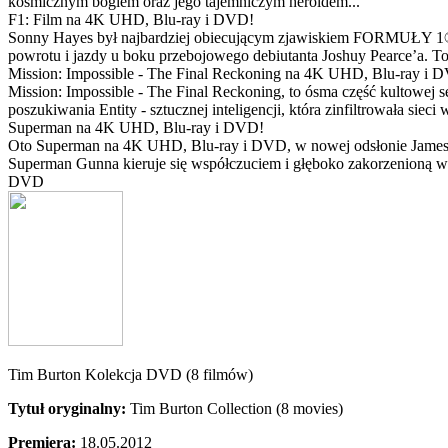
kosmicznym bogiem oraz jego tajemniczym heroldem...
F1: Film na 4K UHD, Blu-ray i DVD!
Sonny Hayes był najbardziej obiecującym zjawiskiem FORMUŁY 1® w 
powrotu i jazdy u boku przebojowego debiutanta Joshuy Pearce’a. To 
Mission: Impossible - The Final Reckoning na 4K UHD, Blu-ray i 
Mission: Impossible - The Final Reckoning, to ósma część kultowej 
poszukiwania Entity - sztucznej inteligencji, która zinfiltrowała sie
Superman na 4K UHD, Blu-ray i DVD!
Oto Superman na 4K UHD, Blu-ray i DVD, w nowej odsłonie Jamesa 
Superman Gunna kieruje się współczuciem i głęboko zakorzenioną wi
DVD
Tim Burton Kolekcja DVD (8 filmów)
Tytuł oryginalny:
Tim Burton Collection (8 movies)
Premiera:
18.05.2012