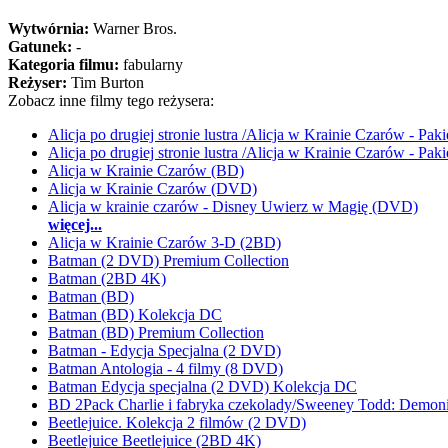
Wytwórnia:
Warner Bros.
Gatunek:
-
Kategoria filmu:
fabularny
Reżyser:
Tim Burton
Zobacz inne filmy tego reżysera:
Alicja po drugiej stronie lustra /Alicja w Krainie Czarów - Pa
Alicja po drugiej stronie lustra /Alicja w Krainie Czarów - Pa
Alicja w Krainie Czarów (BD)
Alicja w Krainie Czarów (DVD)
Alicja w krainie czarów - Disney Uwierz w Magię (DVD)
więcej...
Alicja w Krainie Czarów 3-D (2BD)
Batman (2 DVD) Premium Collection
Batman (2BD 4K)
Batman (BD)
Batman (BD) Kolekcja DC
Batman (BD) Premium Collection
Batman - Edycja Specjalna (2 DVD)
Batman Antologia - 4 filmy (8 DVD)
Batman Edycja specjalna (2 DVD) Kolekcja DC
BD 2Pack Charlie i fabryka czekolady/Sweeney Todd: Demonic
Beetlejuice. Kolekcja 2 filmów (2 DVD)
Beetlejuice Beetlejuice (2BD 4K)