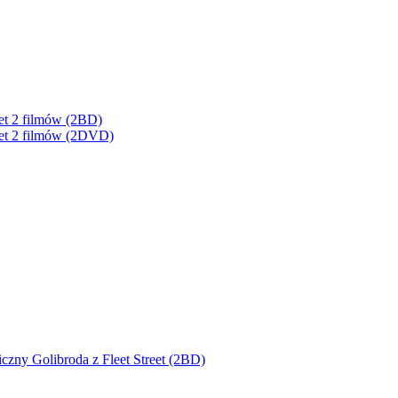
kiet 2 filmów (2BD)
kiet 2 filmów (2DVD)
zny Golibroda z Fleet Street (2BD)