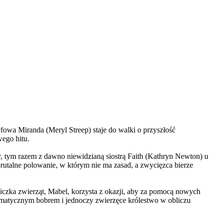
wa Miranda (Meryl Streep) staje do walki o przyszłość
wego hitu.
, tym razem z dawno niewidzianą siostrą Faith (Kathryn Newton) u
brutalne polowanie, w którym nie ma zasad, a zwycięzca bierze
czka zwierząt, Mabel, korzysta z okazji, aby za pomocą nowych
yzmatycznym bobrem i jednoczy zwierzęce królestwo w obliczu