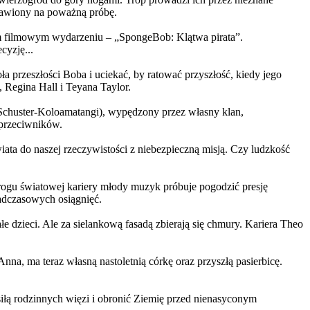
ystawiony na poważną próbę.
m filmowym wydarzeniu – „SpongeBob: Klątwa pirata”.
yzję...
a przeszłości Boba i uciekać, by ratować przyszłość, kiedy jego
 Regina Hall i Teyana Taylor.
us Schuster-Koloamatangi), wypędzony przez własny klan,
 przeciwników.
ata do naszej rzeczywistości z niebezpieczną misją. Czy ludzkość
rogu światowej kariery młody muzyk próbuje pogodzić presję
nadczasowych osiągnięć.
 dzieci. Ale za sielankową fasadą zbierają się chmury. Kariera Theo
ma teraz własną nastoletnią córkę oraz przyszłą pasierbicę.
iłą rodzinnych więzi i obronić Ziemię przed nienasyconym