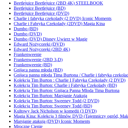
Beetlejuice Beetlejuice (2BD 4K) STEELBOOK
Beetlejuice Beetlejuice (BD)
Beetlejuice Beetlejuice (DVD)
Charlie i fabryka czekolady (2 DVD) Iconic Moments
Charlie i Fabryka Czekolady (2DVD) Magia Kina
Dumbo (BD)
Dumbo (DVD)
Dumbo (DVD) Disney Uwierz w Magię
Edward Nożycoreki (DVD)
Edward Nożycoręki (2BD 4K)
Frankenweenie
Frankenweenie (2BD 3-D)
Frankenweenie (BD)
Gnijąca panna młoda (BD)
Gnijąca panna młoda Tima Burtona / Charlie i fabryka czekola
Kolekcja Tim Burton : Charlie I Fabryka Czekolady (2 DVD)
Kolekcja Tim Burton: Charlie i Fabryka Czekolady (BD)
Kolekcja Tim Burton: Gnijaca Panna Mloda Tima Burtona
Kolekcja Tim Burton: Marsjanie Atakują
Kolekcja Tim Burton: Sweeney Todd (2 DVD)
Kolekcja Tim Burton: Sweeney Todd (BD)
Kultowy Jack Nicholson w komedii (3 DVD)
Magia Kina: Kolekcja 3 filmów DVD (Tajemniczy ogród, Mała k
Marsjanie atakują (DVD) Iconic Moments
Mroczne Cienie