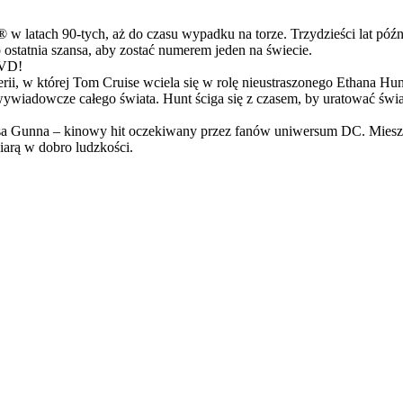
latach 90-tych, aż do czasu wypadku na torze. Trzydzieści lat późn
ostatnia szansa, aby zostać numerem jeden na świecie.
DVD!
serii, w której Tom Cruise wciela się w rolę nieustraszonego Ethana 
ci wywiadowcze całego świata. Hunt ściga się z czasem, by uratować świ
Gunna – kinowy hit oczekiwany przez fanów uniwersum DC. Mieszanka
arą w dobro ludzkości.