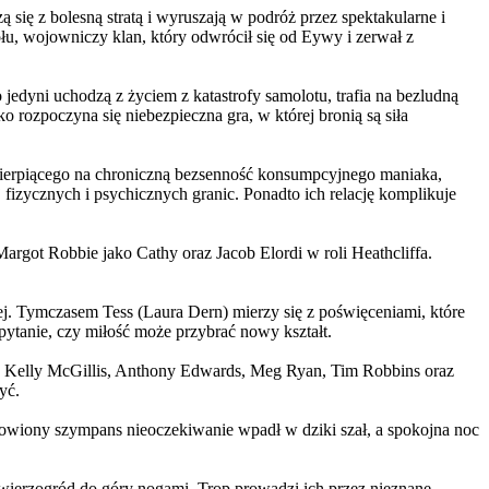
 się z bolesną stratą i wyruszają w podróż przez spektakularne i
, wojowniczy klan, który odwrócił się od Eywy i zerwał z
yni uchodzą z życiem z katastrofy samolotu, trafia na bezludną
rozpoczyna się niebezpieczna gra, w której bronią są siła
ierpiącego na chroniczną bezsenność konsumpcyjnego maniaka,
 fizycznych i psychicznych granic. Ponadto ich relację komplikuje
argot Robbie jako Cathy oraz Jacob Elordi w roli Heathcliffa.
ej. Tymczasem Tess (Laura Dern) mierzy się z poświęceniami, które
ytanie, czy miłość może przybrać nowy kształt.
er, Kelly McGillis, Anthony Edwards, Meg Ryan, Tim Robbins oraz
yć.
omowiony szympans nieoczekiwanie wpadł w dziki szał, a spokojna noc
ierzogród do góry nogami. Trop prowadzi ich przez nieznane