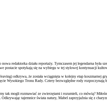
a redaktorka działu reportaży. Tymczasem jej legendarna była szefo
e postacie spotykają się na wybiegu w tej stylowej kontynuacji kulto
ving) odkrywa, że została wciągnięta w kolejny etap koszmarnej gry
 objęcie Wysokiego Tronu Rady. Cztery bezwzględne rody rozpoczynają 
 tak mogli rozmawiać ze zwierzętami i rozumieli, co mówią? Miłośni
. Odkrywając tajemnice świata natury, Mabel zaprzyjaźnia się z char