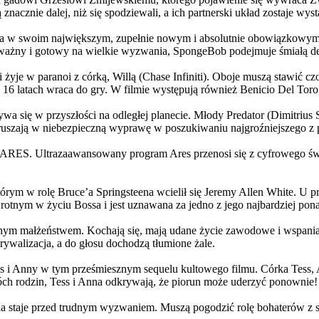
 znacznie dalej, niż się spodziewali, a ich partnerski układ zostaje w
życia w swoim największym, zupełnie nowym i absolutnie obowiązkowy
ażny i gotowy na wielkie wyzwania, SpongeBob podejmuje śmiałą dec
yje w paranoi z córką, Willą (Chase Infiniti). Oboje muszą stawić czoł
16 latach wraca do gry. W filmie występują również Benicio Del Toro,
grywa się w przyszłości na odległej planecie. Młody Predator (Dimitri
 ruszają w niebezpieczną wyprawę w poszukiwaniu najgroźniejszego z
: ARES. Ultrazaawansowany program Ares przenosi się z cyfrowego świ
rym w rolę Bruce’a Springsteena wcielił się Jeremy Allen White. U p
rotnym w życiu Bossa i jest uznawana za jedno z jego najbardziej po
jnym małżeństwem. Kochają się, mają udane życie zawodowe i wspaniałe
ywalizacja, a do głosu dochodzą tłumione żale.
 w tym prześmiesznym sequelu kultowego filmu. Córka Tess, Anna, 
h rodzin, Tess i Anna odkrywają, że piorun może uderzyć ponownie!
la staje przed trudnym wyzwaniem. Muszą pogodzić rolę bohaterów z s