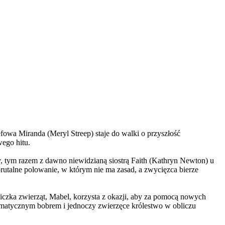
wa Miranda (Meryl Streep) staje do walki o przyszłość
wego hitu.
, tym razem z dawno niewidzianą siostrą Faith (Kathryn Newton) u
brutalne polowanie, w którym nie ma zasad, a zwycięzca bierze
czka zwierząt, Mabel, korzysta z okazji, aby za pomocą nowych
yzmatycznym bobrem i jednoczy zwierzęce królestwo w obliczu