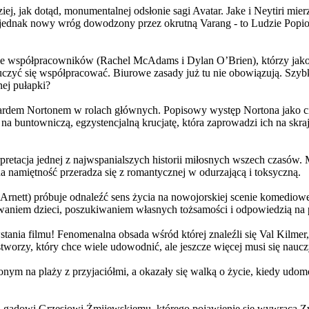
j, jak dotąd, monumentalnej odsłonie sagi Avatar. Jake i Neytiri mierzą
jednak nowy wróg dowodzony przez okrutną Varang - to Ludzie Popiołu
 współpracowników (Rachel McAdams i Dylan O’Brien), którzy jako jed
yć się współpracować. Biurowe zasady już tu nie obowiązują. Szybko 
nej pułapki?
wardem Nortonem w rolach głównych. Popisowy występ Nortona jako c
a buntowniczą, egzystencjalną krucjatę, która zaprowadzi ich na skraj
etacja jednej z najwspanialszych historii miłosnych wszech czasów. M
na namiętność przeradza się z romantycznej w odurzającą i toksyczną.
Arnett) próbuje odnaleźć sens życia na nowojorskiej scenie komediow
owaniem dzieci, poszukiwaniem własnych tożsamości i odpowiedzią na p
wstania filmu! Fenomenalna obsada wśród której znaleźli się Val Kilm
orzy, który chce wiele udowodnić, ale jeszcze więcej musi się naucz
onym na plaży z przyjaciółmi, a okazały się walką o życie, kiedy ud
 gadowi Grzesiowi Żmijewskiemu, którego pojawienie się wywraca Zw