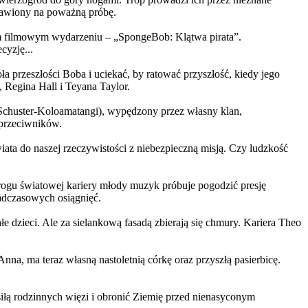
ystawiony na poważną próbę.
m filmowym wydarzeniu – „SpongeBob: Klątwa pirata”.
yzję...
a przeszłości Boba i uciekać, by ratować przyszłość, kiedy jego
 Regina Hall i Teyana Taylor.
us Schuster-Koloamatangi), wypędzony przez własny klan,
 przeciwników.
ata do naszej rzeczywistości z niebezpieczną misją. Czy ludzkość
rogu światowej kariery młody muzyk próbuje pogodzić presję
nadczasowych osiągnięć.
 dzieci. Ale za sielankową fasadą zbierają się chmury. Kariera Theo
ma teraz własną nastoletnią córkę oraz przyszłą pasierbicę.
iłą rodzinnych więzi i obronić Ziemię przed nienasyconym