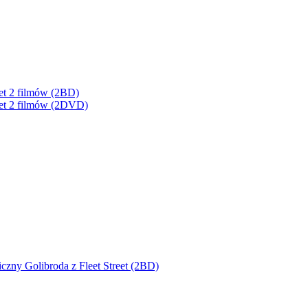
kiet 2 filmów (2BD)
kiet 2 filmów (2DVD)
zny Golibroda z Fleet Street (2BD)