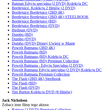
Batman Edycja specjalna (2 DVD) Kolekcja DC
Beetlejuice. Kolekcja 2 filmów (2 DVD)
Beetlejuice Beetlejuice (2BD 4K)
Beetlejuice Beetlejuice (2BD 4K) STEELBOOK
Beetlejuice Beetlejuice (BD)
Beetlejuice Beetlejuice (DVD)
Birdman (DVD)
Dumbo (BD)
Dumbo (DVD)
Dumbo (DVD) Disney Uwierz w Magię
Powrót Batmana (2BD 4K)
Powrót Batmana (BD)
Powrót Batmana (BD) Kolekcja DC
Powrót Batmana (BD) Premium Collection
Powrót Batmana - Edycja Specjalna (2 DVD)
Powrót Batmana Edycja specjalna (2 DVD) Kolekcja DC
Powrót Batmana Premium Collection
The Flash (2BD 4K) Steelbook
The Flash (BD)
The Flash (DVD)
Tim Burton Kolekcja DVD (8 filmów)
Jack Nicholson
Zobacz inne filmy tego aktora:
Batman (2 DVD) Premium Collection