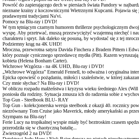
Powróć do zapierającego dech w piersiach świata Pandory w najbardzie
nieznane krainy z koczowniczymi Wietrznymi Kupcami. Pojawia się 
pradawnymi tradycjami Na'vi.
Pomocy na Blu-ray i DVD!
W tym tętniącym czarnym humorem thrillerze psychologicznym dwoje
wyspę. Aby przetrwać, muszą przezwyciężyć wzajemną niechęć i naucz
charakteru i spryt. Jak daleko się posuną, by wydostać się z tej mrocz
Podziemny krąg na 4K UHD!
Mroczna, przewrotna satyra Davida Finchera z Bradem Pittem i Ed
który poznaje cynicznego sprzedawcę mydła (Pitt). Razem wyruszają n
kobieta (Helena Bonham Carter).
Wichrowe Wzgórza - na 4K UHD, Blu-ray i DVD!
„Wichrowe Wzgórza” Emerald Fennell, to odważna i oryginalna interpr
Epicka opowieść o pożądaniu, miłości i szaleństwie, w której zakaza
Czy mnie słychac? Na Blu-ray i DVD!
W obliczu rozpadu małżeństwa i kryzysu wieku średniego Alex (Will 
poniosła dla rodziny. Sytuacja zmusza ich do radzenia sobie z wych
Top Gun - Steelbook BLU- RAY
Top Gun - kolekcjonerska wersja steelbook z okazji 40. rocznicy po
niezrównany Tom Cruise jako Maverick, młody amerykański as przestw
Szympans na Blu-ray!
Ferie Lucy na tropikalnej wyspie miały być beztroskim czasem spędz
przerodziła się w chaotyczną batalię...
Zwierzogród 2 na DVD!
Detektywi Judy Hops i Nick Bajer depczą po piętach nieuchwytnemu