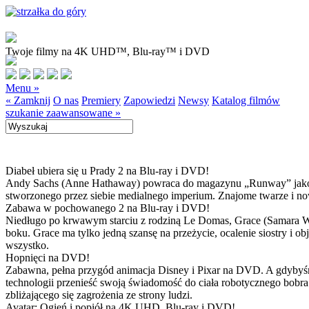
Twoje filmy na 4K UHD™, Blu-ray™ i DVD
Menu »
« Zamknij
O nas
Premiery
Zapowiedzi
Newsy
Katalog filmów
szukanie zaawansowane »
Diabeł ubiera się u Prady 2 na Blu-ray i DVD!
Andy Sachs (Anne Hathaway) powraca do magazynu „Runway” jako now
stworzonego przez siebie medialnego imperium. Znajome twarze i now
Zabawa w pochowanego 2 na Blu-ray i DVD!
Niedługo po krwawym starciu z rodziną Le Domas, Grace (Samara Wea
boku. Grace ma tylko jedną szansę na przeżycie, ocalenie siostry i
wszystko.
Hopnięci na DVD!
Zabawna, pełna przygód animacja Disney i Pixar na DVD. A gdybyśmy
technologii przenieść swoją świadomość do ciała robotycznego bobra
zbliżającego się zagrożenia ze strony ludzi.
Avatar: Ogień i popiół na 4K UHD, Blu-ray i DVD!