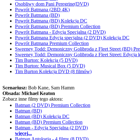
Osobliwy dom Pani Peregrine(DVD)
Powrót Batmana (2BD 4K)
Powrót Batmana (BD)
Powrót Batmana (BD) Kolekcja DC
Powrót Batmana (BD) Premium Collection
Powrót Batmana - Edycja Specjalna (2 DVD)
Powrót Batmana Edycja specjalna (2 DVD) Kolekcja DC
Powrót Batmana Premium Collection
Sweeney Todd: Demoniczny Golibroda z Fleet Street (BD) Pr
Sweeney Todd: Demoniczny Golibroda z Fleet Street: Edycja
Tim Burton: Kolekcja (5 DVD)
Tim Burton: Musical Box (5 DVD)
Tim Burton Kolekcja DVD (8 filmów)
Scenariusz:
Bob Kane
, Sam Hamm
Obsada:
Michael Keaton
Zobacz inne filmy tego aktora:
Batman (2 DVD) Premium Collection
Batman (BD)
Batman (BD) Kolekcja DC
Batman (BD) Premium Collection
Batman - Edycja Specjalna (2 DVD)
więcej...
Batman Antologia - 4 filmy (8 DVD)