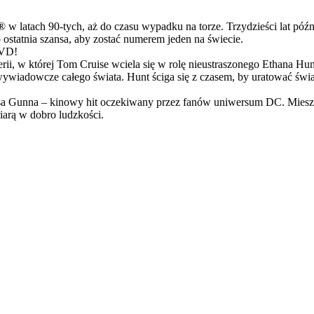
latach 90-tych, aż do czasu wypadku na torze. Trzydzieści lat późn
ostatnia szansa, aby zostać numerem jeden na świecie.
DVD!
serii, w której Tom Cruise wciela się w rolę nieustraszonego Ethana 
ci wywiadowcze całego świata. Hunt ściga się z czasem, by uratować świ
Gunna – kinowy hit oczekiwany przez fanów uniwersum DC. Mieszanka
arą w dobro ludzkości.