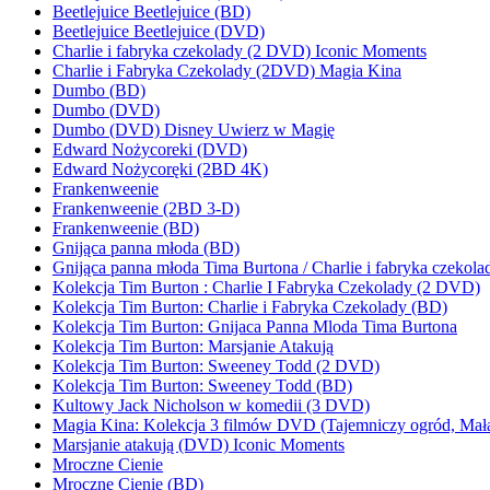
Beetlejuice Beetlejuice (BD)
Beetlejuice Beetlejuice (DVD)
Charlie i fabryka czekolady (2 DVD) Iconic Moments
Charlie i Fabryka Czekolady (2DVD) Magia Kina
Dumbo (BD)
Dumbo (DVD)
Dumbo (DVD) Disney Uwierz w Magię
Edward Nożycoreki (DVD)
Edward Nożycoręki (2BD 4K)
Frankenweenie
Frankenweenie (2BD 3-D)
Frankenweenie (BD)
Gnijąca panna młoda (BD)
Gnijąca panna młoda Tima Burtona / Charlie i fabryka czekola
Kolekcja Tim Burton : Charlie I Fabryka Czekolady (2 DVD)
Kolekcja Tim Burton: Charlie i Fabryka Czekolady (BD)
Kolekcja Tim Burton: Gnijaca Panna Mloda Tima Burtona
Kolekcja Tim Burton: Marsjanie Atakują
Kolekcja Tim Burton: Sweeney Todd (2 DVD)
Kolekcja Tim Burton: Sweeney Todd (BD)
Kultowy Jack Nicholson w komedii (3 DVD)
Magia Kina: Kolekcja 3 filmów DVD (Tajemniczy ogród, Mała k
Marsjanie atakują (DVD) Iconic Moments
Mroczne Cienie
Mroczne Cienie (BD)