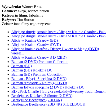
Wytwórnia:
Warner Bros.
Gatunek:
akcja, science fiction
Kategoria filmu:
fabularny
Reżyser:
Tim Burton
Zobacz inne filmy tego reżysera:
Alicja po drugiej stronie lustra /Alicja w Krainie Czarów - Pa
Alicja po drugiej stronie lustra /Alicja w Krainie Czarów - Pa
Alicja w Krainie Czarów (BD)
Alicja w Krainie Czarów (DVD)
Alicja w krainie czarów - Disney Uwierz w Magię (DVD)
więcej...
Alicja w Krainie Czarów 3-D (2BD)
Batman (2 DVD) Premium Collection
Batman (BD)
Batman (BD) Kolekcja DC
Batman (BD) Premium Collection
Batman - Edycja Specjalna (2 DVD)
Batman Antologia - 4 filmy (8 DVD)
Batman Edycja specjalna (2 DVD) Kolekcja DC
BD 2Pack Charlie i fabryka czekolady/Sweeney Todd: Demonic
Beetlejuice. Kolekcja 2 filmów (2 DVD)
Beetlejuice Beetlejuice (2BD 4K)
Beetlejuice Beetlejuice (2BD 4K) STEELBOOK