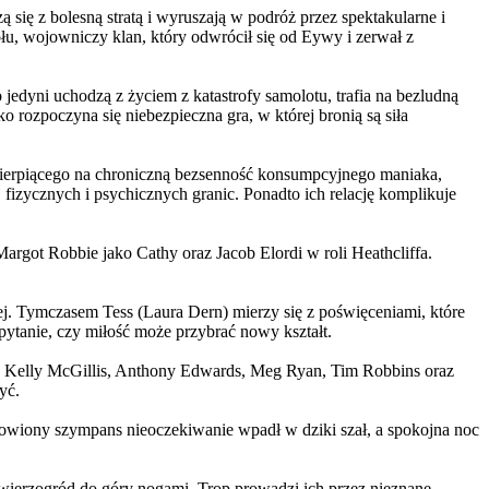
 się z bolesną stratą i wyruszają w podróż przez spektakularne i
, wojowniczy klan, który odwrócił się od Eywy i zerwał z
yni uchodzą z życiem z katastrofy samolotu, trafia na bezludną
rozpoczyna się niebezpieczna gra, w której bronią są siła
ierpiącego na chroniczną bezsenność konsumpcyjnego maniaka,
 fizycznych i psychicznych granic. Ponadto ich relację komplikuje
argot Robbie jako Cathy oraz Jacob Elordi w roli Heathcliffa.
ej. Tymczasem Tess (Laura Dern) mierzy się z poświęceniami, które
ytanie, czy miłość może przybrać nowy kształt.
er, Kelly McGillis, Anthony Edwards, Meg Ryan, Tim Robbins oraz
yć.
omowiony szympans nieoczekiwanie wpadł w dziki szał, a spokojna noc
ierzogród do góry nogami. Trop prowadzi ich przez nieznane