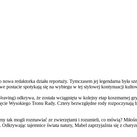
a redaktorka działu reportaży. Tymczasem jej legendarna była szefo
e postacie spotykają się na wybiegu w tej stylowej kontynuacji kulto
ving) odkrywa, że została wciągnięta w kolejny etap koszmarnej gry
 objęcie Wysokiego Tronu Rady. Cztery bezwzględne rody rozpoczynają 
 tak mogli rozmawiać ze zwierzętami i rozumieli, co mówią? Miłośni
. Odkrywając tajemnice świata natury, Mabel zaprzyjaźnia się z char