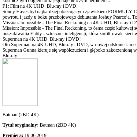
kosmicznym bogiem oraz jego tajemniczym heroldem...
F1: Film na 4K UHD, Blu-ray i DVD!
Sonny Hayes był najbardziej obiecującym zjawiskiem FORMUŁY 1® w 
powrotu i jazdy u boku przebojowego debiutanta Joshuy Pearce’a. To 
Mission: Impossible - The Final Reckoning na 4K UHD, Blu-ray i 
Mission: Impossible - The Final Reckoning, to ósma część kultowej 
poszukiwania Entity - sztucznej inteligencji, która zinfiltrowała sie
Superman na 4K UHD, Blu-ray i DVD!
Oto Superman na 4K UHD, Blu-ray i DVD, w nowej odsłonie Jamesa 
Superman Gunna kieruje się współczuciem i głęboko zakorzenioną wi
Blu-ray
Batman (2BD 4K)
Tytuł oryginalny:
Batman (2BD 4K)
Premiera:
19.06.2019