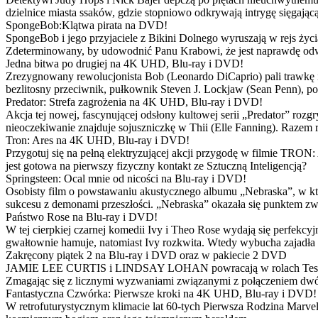
dzielnice miasta ssaków, gdzie stopniowo odkrywają intrygę sięgającą
SpongeBob:Klątwa pirata na DVD!
SpongeBob i jego przyjaciele z Bikini Dolnego wyruszają w rejs 
Zdeterminowany, by udowodnić Panu Krabowi, że jest naprawdę odw
Jedna bitwa po drugiej na 4K UHD, Blu-ray i DVD!
Zrezygnowany rewolucjonista Bob (Leonardo DiCaprio) pali trawkę i ż
bezlitosny przeciwnik, pułkownik Steven J. Lockjaw (Sean Penn), po 
Predator: Strefa zagrożenia na 4K UHD, Blu-ray i DVD!
Akcja tej nowej, fascynującej odsłony kultowej serii „Predator” roz
nieoczekiwanie znajduje sojuszniczkę w Thii (Elle Fanning). Razem
Tron: Ares na 4K UHD, Blu-ray i DVD!
Przygotuj się na pełną elektryzującej akcji przygodę w filmie TRON
jest gotowa na pierwszy fizyczny kontakt ze Sztuczną Inteligencją?
Springsteen: Ocal mnie od nicości na Blu-ray i DVD!
Osobisty film o powstawaniu akustycznego albumu „Nebraska”, w któ
sukcesu z demonami przeszłości. „Nebraska” okazała się punktem zw
Państwo Rose na Blu-ray i DVD!
W tej cierpkiej czarnej komedii Ivy i Theo Rose wydają się perfekcy
gwałtownie hamuje, natomiast Ivy rozkwita. Wtedy wybucha zajadła r
Zakręcony piątek 2 na Blu-ray i DVD oraz w pakiecie 2 DVD
JAMIE LEE CURTIS i LINDSAY LOHAN powracają w rolach Tess i Anny
Zmagając się z licznymi wyzwaniami związanymi z połączeniem dwóc
Fantastyczna Czwórka: Pierwsze kroki na 4K UHD, Blu-ray i DVD!
W retrofuturystycznym klimacie lat 60-tych Pierwsza Rodzina Marve