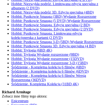
Hobbit: Niezwykła podróż. Limitowana edycja specjalna z
albumem (2 DVD)
Hobbit: Niezwykła podróż 3D. Edycja specjalna (4BD)
Hobbit: Pustkowie Smauga (3BD) Wydanie Rozszerzone
Hobbit: Pustkowie Smauga (5 DVD) Wydanie Rozszerzone
Hobbit: Pustkowie Smauga. Edycja specjalna (2 BD)
Hobbit: Pustkowie Smauga. Edycja specjalna (2 DVD)
Hobbit: Pustkowie Smauga. Limitowana edycja
kolekcjonerska z kartami (2 DVD)
Hobbit: Pustkowie Smauga 3-D (5BD) Wydanie Rozszerzone
Hobbit: Pustkowie Smauga 3D. Edycja specjalna (4 BD)
Hobbit: Trylogia (6BD 4K)
Hobbit: Trylogia Wydanie rozszerzone (9BD)
Hobbit: Trylogia Wydanie rozszerzone (15DVD)
Hobbit: Trylogia Wydanie rozszerzone 3-D (15BD)
Śródziemie - Kompletna kolekcja 6 filmów (6BD)
Śródziemie - Kompletna kolekcja 6 filmów (6DVD)
Śródziemie - Kompletna kolekcja 6 filmów Wersja
Rozszerzona (36DVD)
Śródziemie. Kompletna Kolekcja (31BD 4K)
Richard Armitage
Zobacz inne filmy tego aktora:
Epicentrum