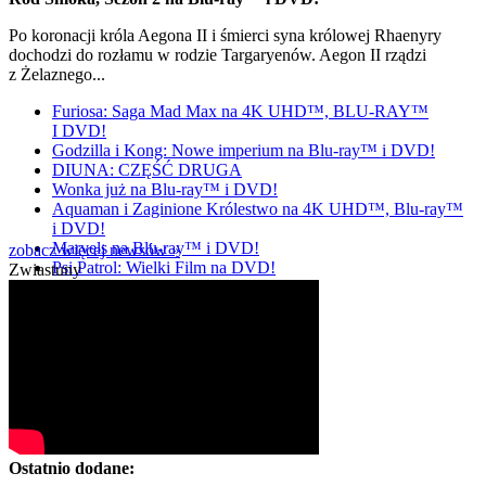
Po koronacji króla Aegona II i śmierci syna królowej Rhaenyry
dochodzi do rozłamu w rodzie Targaryenów. Aegon II rządzi
z Żelaznego...
Furiosa: Saga Mad Max na 4K UHD™, BLU-RAY™
I DVD!
Godzilla i Kong: Nowe imperium na Blu-ray™ i DVD!
DIUNA: CZĘŚĆ DRUGA
Wonka już na Blu-ray™ i DVD!
Aquaman i Zaginione Królestwo na 4K UHD™, Blu-ray™
i DVD!
Marvels na Blu-ray™ i DVD!
zobacz więcej newsów »
Psi Patrol: Wielki Film na DVD!
Zwiastuny
Ostatnio dodane: