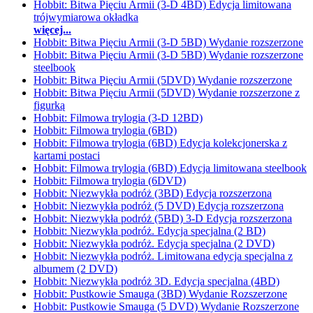
Hobbit: Bitwa Pięciu Armii (3-D 4BD) Edycja limitowana
trójwymiarowa okładka
więcej...
Hobbit: Bitwa Pięciu Armii (3-D 5BD) Wydanie rozszerzone
Hobbit: Bitwa Pięciu Armii (3-D 5BD) Wydanie rozszerzone
steelbook
Hobbit: Bitwa Pięciu Armii (5DVD) Wydanie rozszerzone
Hobbit: Bitwa Pięciu Armii (5DVD) Wydanie rozszerzone z
figurką
Hobbit: Filmowa trylogia (3-D 12BD)
Hobbit: Filmowa trylogia (6BD)
Hobbit: Filmowa trylogia (6BD) Edycja kolekcjonerska z
kartami postaci
Hobbit: Filmowa trylogia (6BD) Edycja limitowana steelbook
Hobbit: Filmowa trylogia (6DVD)
Hobbit: Niezwykła podróż (3BD) Edycja rozszerzona
Hobbit: Niezwykła podróż (5 DVD) Edycja rozszerzona
Hobbit: Niezwykła podróż (5BD) 3-D Edycja rozszerzona
Hobbit: Niezwykła podróż. Edycja specjalna (2 BD)
Hobbit: Niezwykła podróż. Edycja specjalna (2 DVD)
Hobbit: Niezwykła podróż. Limitowana edycja specjalna z
albumem (2 DVD)
Hobbit: Niezwykła podróż 3D. Edycja specjalna (4BD)
Hobbit: Pustkowie Smauga (3BD) Wydanie Rozszerzone
Hobbit: Pustkowie Smauga (5 DVD) Wydanie Rozszerzone