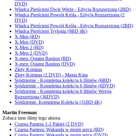
DVD)
Władca Pierścieni Dwie Wieże - Edycja Rozszerzona (2BD)
Władca Pierścieni Powrót Króla - Edycja Rozszerzona (2
DVD)
Władca Pierścieni Powrót Króla - Edycja Rozszerzona (2BD)
Władca Pierścieni Trylogia (9BD 4K)
X-Men (BD)
X-Men (DVD)
X-Men 2 (BD)
X-Men 2 (DVD)
X-men: Ostatni Bastion (BD)
X-men: Ostatni Bastion (DVD)
Złoty Kompas
Złoty Kompas (2 DVD) - Magia Kina
Śródziemie - Kompletna kolekcja 6 filmów (6BD)
Śródziemie - Kompletna kolekcja 6 filmów (6DVD)
Śródziemie - Kompletna kolekcja 6 filmów Wersja
Rozszerzona (36DVD)
Śródziemie. Kompletna Kolekcja (31BD 4K)
Martin Freeman
Zobacz inne filmy tego aktora:
Czarna Pantera 1-2 Pakiet (2 DVD)
Czarna Pantera: Wakanda w moim sercu (BD)
Czarna Pantera: Wakanda w moim sercu (DVD)