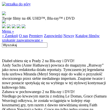
Twoje filmy na 4K UHD™, Blu-ray™ i DVD
Menu »
« Zamknij
O nas
Premiery
Zapowiedzi
Newsy
Katalog filmów
szukanie zaawansowane »
Diabeł ubiera się u Prady 2 na Blu-ray i DVD!
Andy Sachs (Anne Hathaway) powraca do magazynu „Runway”
jako nowa redaktorka działu reportaży. Tymczasem jej legendarna
była szefowa Miranda (Meryl Streep) staje do walki o przyszłość
stworzonego przez siebie medialnego imperium. Znajome twarze i
nowe postacie spotykają się na wybiegu w tej stylowej kontynuacji
kultowego hitu.
Zabawa w pochowanego 2 na Blu-ray i DVD!
Niedługo po krwawym starciu z rodziną Le Domas, Grace (Samara
Weaving) odkrywa, że została wciągnięta w kolejny etap
koszmarnej gry, tym razem z dawno niewidzianą siostrą Faith
(Kathryn Newton) u boku. Grace ma tylko jedną szansę na