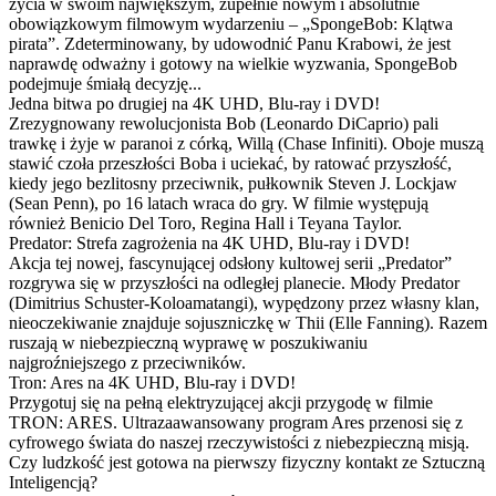
życia w swoim największym, zupełnie nowym i absolutnie
obowiązkowym filmowym wydarzeniu – „SpongeBob: Klątwa
pirata”. Zdeterminowany, by udowodnić Panu Krabowi, że jest
naprawdę odważny i gotowy na wielkie wyzwania, SpongeBob
podejmuje śmiałą decyzję...
Jedna bitwa po drugiej na 4K UHD, Blu-ray i DVD!
Zrezygnowany rewolucjonista Bob (Leonardo DiCaprio) pali
trawkę i żyje w paranoi z córką, Willą (Chase Infiniti). Oboje muszą
stawić czoła przeszłości Boba i uciekać, by ratować przyszłość,
kiedy jego bezlitosny przeciwnik, pułkownik Steven J. Lockjaw
(Sean Penn), po 16 latach wraca do gry. W filmie występują
również Benicio Del Toro, Regina Hall i Teyana Taylor.
Predator: Strefa zagrożenia na 4K UHD, Blu-ray i DVD!
Akcja tej nowej, fascynującej odsłony kultowej serii „Predator”
rozgrywa się w przyszłości na odległej planecie. Młody Predator
(Dimitrius Schuster-Koloamatangi), wypędzony przez własny klan,
nieoczekiwanie znajduje sojuszniczkę w Thii (Elle Fanning). Razem
ruszają w niebezpieczną wyprawę w poszukiwaniu
najgroźniejszego z przeciwników.
Tron: Ares na 4K UHD, Blu-ray i DVD!
Przygotuj się na pełną elektryzującej akcji przygodę w filmie
TRON: ARES. Ultrazaawansowany program Ares przenosi się z
cyfrowego świata do naszej rzeczywistości z niebezpieczną misją.
Czy ludzkość jest gotowa na pierwszy fizyczny kontakt ze Sztuczną
Inteligencją?