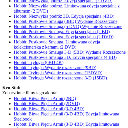
Hobbit: Niezwykła podróż. Edycja specjalna (2 DVD)
Hobbit: Niezwykła podróż. Limitowana edycja specjalna z
albumem (2 DVD)
Hobbit: Niezwykła podróż 3D. Edycja specjalna (4BD)
Hobbit: Pustkowie Smauga (3BD) Wydanie Rozszerzone
Hobbit: Pustkowie Smauga (5 DVD) Wydanie Rozszerzone
Hobbit: Pustkowie Smauga. Edycja specjalna (2 BD)
Hobbit: Pustkowie Smauga. Edycja specjalna (2 DVD)
Hobbit: Pustkowie Smauga. Limitowana edycja
kolekcjonerska z kartami (2 DVD)
Hobbit: Pustkowie Smauga 3-D (5BD) Wydanie Rozszerzone
Hobbit: Pustkowie Smauga 3D. Edycja specjalna (4 BD)
Hobbit: Trylogia (6BD 4K)
Hobbit: Trylogia Wydanie rozszerzone (9BD)
Hobbit: Trylogia Wydanie rozszerzone (15DVD)
Hobbit: Trylogia Wydanie rozszerzone 3-D (15BD)
Ken Stott
Zobacz inne filmy tego aktora:
Hobbit: Bitwa Pięciu Armii (2BD)
Hobbit: Bitwa Pięciu Armii (2DVD)
Hobbit: Bitwa Pięciu Armii (3-D 4BD)
Hobbit: Bitwa Pięciu Armii (3-D 4BD) Edycja limitowana
Steelbook
Hobbit: Bitwa Pięciu Armii (3-D 4BD) Edycja limitowana