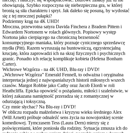
obowiązują. Szybko rozpoczyna się niebezpieczna gra, w której
bronią są siła charakteru i spryt. Jak daleko się posuną, by wydostać
się z tej mrocznej pułapki?
Podziemny krąg na 4K UHD!
Mroczna, przewrotna satyra Davida Finchera z Bradem Pittem i
Edwardem Nortonem w rolach głównych. Popisowy występ
Nortona jako cierpiącego na chroniczną bezsenność
konsumpcyjnego maniaka, który poznaje cynicznego sprzedawcę
mydła (Pitt). Razem wyruszają na buntowniczą, egzystencjalną
krucjatę, która zaprowadzi ich na skraj fizycznych i psychicznych
granic. Ponadto ich relację komplikuje kobieta (Helena Bonham
Carter).
Wichrowe Wzgórza - na 4K UHD, Blu-ray i DVD!
„Wichrowe Wzgórza” Emerald Fennell, to odważna i oryginalna
interpretacja jednej z najwspanialszych historii miłosnych wszech
czasów. Margot Robbie jako Cathy oraz Jacob Elordi w roli
Heathcliffa. Epicka opowieść o pożądaniu, miłości i szaleństwie, w
której zakazana namiętność przeradza się z romantycznej w
odurzającą i toksyczną.
Czy mnie słychac? Na Blu-ray i DVD!
W obliczu rozpadu małżeństwa i kryzysu wieku średniego Alex
(Will Arnett) próbuje odnaleźć sens życia na nowojorskiej scenie
komediowej. Tymczasem Tess (Laura Dern) mierzy się z
poświęceniami, które poniosła dla rodziny. Sytuacja zmusza ich do