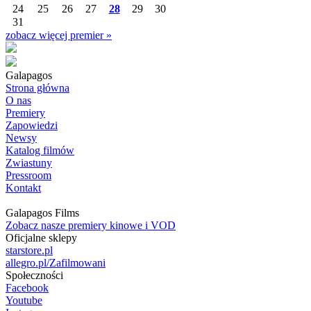
24
25
26
27
28
29
30
31
zobacz więcej premier »
Galapagos
Strona główna
O nas
Premiery
Zapowiedzi
Newsy
Katalog filmów
Zwiastuny
Pressroom
Kontakt
Galapagos Films
Zobacz nasze premiery kinowe i VOD
Oficjalne sklepy
starstore.pl
allegro.pl/Zafilmowani
Społeczności
Facebook
Youtube