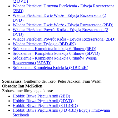
(2 DVD)
Władca Pierścieni Drużyna Pierścienia - Edycja Rozszerzona
(2BD)
Władca Pierścieni Dwie Wieże - Edycja Rozszerzona (2
DVD)
Władca Pierścieni Dwie Wieże - Edycja Rozszerzona (2BD)
Władca Pierścieni Powrót Króla - Edycja Rozszerzona (2
DVD)
Władca Pierścieni Powrót Króla - Edycja Rozszerzona (2BD)
Władca Pierścieni Trylogia (9BD 4K)
Śródziemie - Kompletna kolekcja 6 filmów (6BD)
Śródziemie - Kompletna kolekcja 6 filmów (6DVD)
Śródziemie - Kompletna kolekcja 6 filmów Wersja
Rozszerzona (36DVD)
Śródziemie. Kompletna Kolekcja (31BD 4K)
Scenariusz:
Guillermo del Toro
, Peter Jackson
, Fran Walsh
Obsada:
Ian McKellen
Zobacz inne filmy tego aktora:
Hobbit: Bitwa Pięciu Armii (2BD)
Hobbit: Bitwa Pięciu Armii (2DVD)
Hobbit: Bitwa Pięciu Armii (3-D 4BD)
Hobbit: Bitwa Pięciu Armii (3-D 4BD) Edycja limitowana
Steelbook