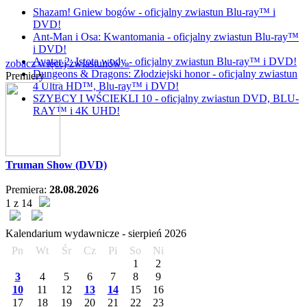
Shazam! Gniew bogów - oficjalny zwiastun Blu-ray™ i
DVD!
Ant-Man i Osa: Kwantomania - oficjalny zwiastun Blu-ray™
i DVD!
Avatar 2: Istota wody - oficjalny zwiastun Blu-ray™ i DVD!
zobacz więcej zwiastunów »
Dungeons & Dragons: Złodziejski honor - oficjalny zwiastun
Premiery
4 Ultra HD™, Blu-ray™ i DVD!
SZYBCY I WŚCIEKLI 10 - oficjalny zwiastun DVD, BLU-
RAY™ i 4K UHD!
Truman Show (DVD)
Premiera:
28.08.2026
1 z 14
Kalendarium wydawnicze -
sierpień
2026
Pn
Wt
Śr
Cz
Pi
So
Ni
1
2
3
4
5
6
7
8
9
10
11
12
13
14
15
16
17
18
19
20
21
22
23