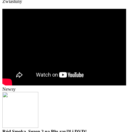
Zwiastuny
Newsy
Ród Smoka, Sezon 2 na Blu-ray™ i DVD!