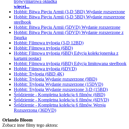
trójwymiarowa okładka
więcej...
Hobbit: Bitwa Pięciu Armii (3-D 5BD) Wydanie rozszerzone
Hobbit: Bitwa Pięciu Armii (3-D 5BD) Wydanie rozszerzone
steelbook
Hobbit: Bitwa Pięciu Armii (5DVD) Wydanie rozszerzone
Hobbit: Bitwa Pięciu Armii (5DVD) Wydanie rozszerzone z
figurką
Hobbit: Filmowa trylogia (3-D 12BD)
Hobbit: Filmowa trylogia (6BD)
Hobbit: Filmowa trylogia (6BD) Edycja kolekcjonerska z
kartami postaci
Hobbit: Filmowa trylogia (6BD) Edycja limitowana steelbook
Hobbit: Filmowa trylogia (6DVD)
Hobbit: Trylogia (6BD 4K)
Hobbit: Trylogia Wydanie rozszerzone (9BD)
Hobbit: Trylogia Wydanie rozszerzone (15DVD)
Hobbit: Trylogia Wydanie rozszerzone 3-D (15BD)
Śródziemie - Kompletna kolekcja 6 filmów (6BD)
Śródziemie - Kompletna kolekcja 6 filmów (6DVD)
Śródziemie - Kompletna kolekcja 6 filmów Wersja
Rozszerzona (36DVD)
Orlando Bloom
Zobacz inne filmy tego aktora: