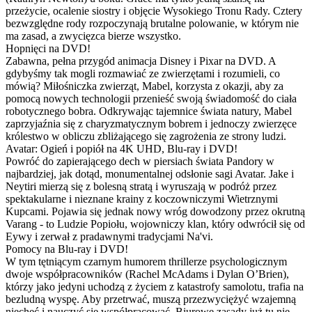
przeżycie, ocalenie siostry i objęcie Wysokiego Tronu Rady. Cztery
bezwzględne rody rozpoczynają brutalne polowanie, w którym nie
ma zasad, a zwycięzca bierze wszystko.
Hopnięci na DVD!
Zabawna, pełna przygód animacja Disney i Pixar na DVD. A
gdybyśmy tak mogli rozmawiać ze zwierzętami i rozumieli, co
mówią? Miłośniczka zwierząt, Mabel, korzysta z okazji, aby za
pomocą nowych technologii przenieść swoją świadomość do ciała
robotycznego bobra. Odkrywając tajemnice świata natury, Mabel
zaprzyjaźnia się z charyzmatycznym bobrem i jednoczy zwierzęce
królestwo w obliczu zbliżającego się zagrożenia ze strony ludzi.
Avatar: Ogień i popiół na 4K UHD, Blu-ray i DVD!
Powróć do zapierającego dech w piersiach świata Pandory w
najbardziej, jak dotąd, monumentalnej odsłonie sagi Avatar. Jake i
Neytiri mierzą się z bolesną stratą i wyruszają w podróż przez
spektakularne i nieznane krainy z koczowniczymi Wietrznymi
Kupcami. Pojawia się jednak nowy wróg dowodzony przez okrutną
Varang - to Ludzie Popiołu, wojowniczy klan, który odwrócił się od
Eywy i zerwał z pradawnymi tradycjami Na'vi.
Pomocy na Blu-ray i DVD!
W tym tętniącym czarnym humorem thrillerze psychologicznym
dwoje współpracowników (Rachel McAdams i Dylan O’Brien),
którzy jako jedyni uchodzą z życiem z katastrofy samolotu, trafia na
bezludną wyspę. Aby przetrwać, muszą przezwyciężyć wzajemną
niechęć i nauczyć się współpracować. Biurowe zasady już tu nie