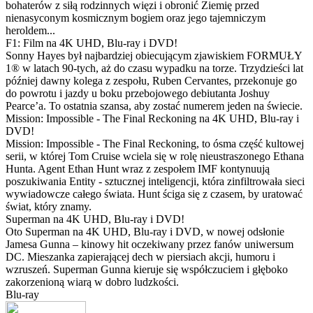
bohaterów z siłą rodzinnych więzi i obronić Ziemię przed
nienasyconym kosmicznym bogiem oraz jego tajemniczym
heroldem...
F1: Film na 4K UHD, Blu-ray i DVD!
Sonny Hayes był najbardziej obiecującym zjawiskiem FORMUŁY
1® w latach 90-tych, aż do czasu wypadku na torze. Trzydzieści lat
później dawny kolega z zespołu, Ruben Cervantes, przekonuje go
do powrotu i jazdy u boku przebojowego debiutanta Joshuy
Pearce’a. To ostatnia szansa, aby zostać numerem jeden na świecie.
Mission: Impossible - The Final Reckoning na 4K UHD, Blu-ray i
DVD!
Mission: Impossible - The Final Reckoning, to ósma część kultowej
serii, w której Tom Cruise wciela się w rolę nieustraszonego Ethana
Hunta. Agent Ethan Hunt wraz z zespołem IMF kontynuują
poszukiwania Entity - sztucznej inteligencji, która zinfiltrowała sieci
wywiadowcze całego świata. Hunt ściga się z czasem, by uratować
świat, który znamy.
Superman na 4K UHD, Blu-ray i DVD!
Oto Superman na 4K UHD, Blu-ray i DVD, w nowej odsłonie
Jamesa Gunna – kinowy hit oczekiwany przez fanów uniwersum
DC. Mieszanka zapierającej dech w piersiach akcji, humoru i
wzruszeń. Superman Gunna kieruje się współczuciem i głęboko
zakorzenioną wiarą w dobro ludzkości.
Blu-ray