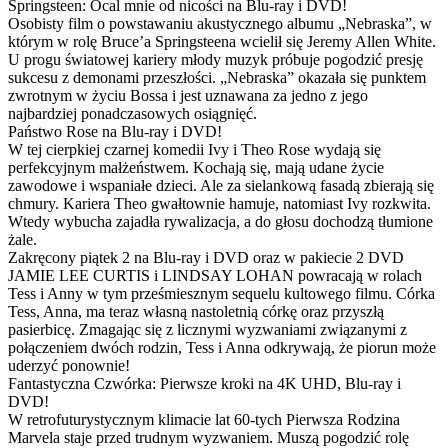
Springsteen: Ocal mnie od nicości na Blu-ray i DVD!
Osobisty film o powstawaniu akustycznego albumu „Nebraska”, w
którym w rolę Bruce’a Springsteena wcielił się Jeremy Allen White.
U progu światowej kariery młody muzyk próbuje pogodzić presję
sukcesu z demonami przeszłości. „Nebraska” okazała się punktem
zwrotnym w życiu Bossa i jest uznawana za jedno z jego
najbardziej ponadczasowych osiągnięć.
Państwo Rose na Blu-ray i DVD!
W tej cierpkiej czarnej komedii Ivy i Theo Rose wydają się
perfekcyjnym małżeństwem. Kochają się, mają udane życie
zawodowe i wspaniałe dzieci. Ale za sielankową fasadą zbierają się
chmury. Kariera Theo gwałtownie hamuje, natomiast Ivy rozkwita.
Wtedy wybucha zajadła rywalizacja, a do głosu dochodzą tłumione
żale.
Zakręcony piątek 2 na Blu-ray i DVD oraz w pakiecie 2 DVD
JAMIE LEE CURTIS i LINDSAY LOHAN powracają w rolach
Tess i Anny w tym prześmiesznym sequelu kultowego filmu. Córka
Tess, Anna, ma teraz własną nastoletnią córkę oraz przyszłą
pasierbicę. Zmagając się z licznymi wyzwaniami związanymi z
połączeniem dwóch rodzin, Tess i Anna odkrywają, że piorun może
uderzyć ponownie!
Fantastyczna Czwórka: Pierwsze kroki na 4K UHD, Blu-ray i
DVD!
W retrofuturystycznym klimacie lat 60-tych Pierwsza Rodzina
Marvela staje przed trudnym wyzwaniem. Muszą pogodzić rolę