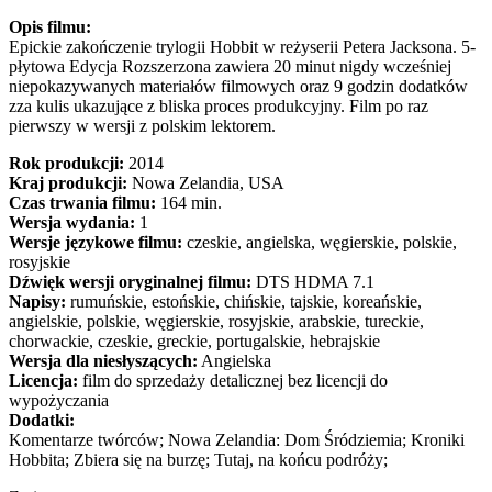
Opis filmu:
Epickie zakończenie trylogii Hobbit w reżyserii Petera Jacksona. 5-
płytowa Edycja Rozszerzona zawiera 20 minut nigdy wcześniej
niepokazywanych materiałów filmowych oraz 9 godzin dodatków
zza kulis ukazujące z bliska proces produkcyjny. Film po raz
pierwszy w wersji z polskim lektorem.
Rok produkcji:
2014
Kraj produkcji:
Nowa Zelandia, USA
Czas trwania filmu:
164 min.
Wersja wydania:
1
Wersje językowe filmu:
czeskie, angielska, węgierskie, polskie,
rosyjskie
Dźwięk wersji oryginalnej filmu:
DTS HDMA 7.1
Napisy:
rumuńskie, estońskie, chińskie, tajskie, koreańskie,
angielskie, polskie, węgierskie, rosyjskie, arabskie, tureckie,
chorwackie, czeskie, greckie, portugalskie, hebrajskie
Wersja dla niesłyszących:
Angielska
Licencja:
film do sprzedaży detalicznej bez licencji do
wypożyczania
Dodatki:
Komentarze twórców; Nowa Zelandia: Dom Śródziemia; Kroniki
Hobbita; Zbiera się na burzę; Tutaj, na końcu podróży;