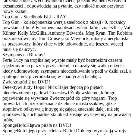
radzenia sobie z wychowaniem dzieci, poszukiwaniem własnych
tożsamości i odpowiedzią na pytanie, czy miłość może przybrać
nowy kształt.
Top Gun - Steelbook BLU- RAY
Top Gun - kolekcjonerska wersja steelbook z okazji 40. rocznicy
powstania filmu! Fenomenalna obsada wśród której znaleźli się Val
Kilmer, Kelly McGillis, Anthony Edwards, Meg Ryan, Tim Robbins
oraz niezrównany Tom Cruise jako Maverick, młody amerykański
as przestworzy, który chce wiele udowodnić, ale jeszcze więcej
musi się nauczyć.
Szympans na Blu-ray!
Ferie Lucy na tropikalnej wyspie miały być beztroskim czasem
spędzonym na plaży z przyjaciółmi, a okazały się walką o życie,
kiedy udomowiony szympans nieoczekiwanie wpadł w dziki szał, a
spokojna noc przerodziła się w chaotyczną batalię...
Zwierzogród 2 na DVD!
Detektywi Judy Hops i Nick Bajer depczą po piętach
nieuchwytnemu gadowi Grzesiowi Żmijewskiemu, którego
pojawienie się wywraca Zwierzogród do góry nogami. Trop
prowadzi ich przez nieznane dzielnice miasta ssaków, gdzie
stopniowo odkrywają intrygę sięgającą znacznie dalej, niż się
spodziewali, a ich partnerski układ zostaje wystawiony na poważną
próbę.
SpongeBob:Klątwa pirata na DVD!
SpongeBob i jego przyjaciele z Bikini Dolnego wyruszają w rejs