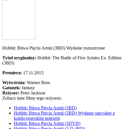
Hobbit: Bitwa Pięciu Armii (3BD) Wydanie rozszerzone
Tytuł oryginalny:
Hobbit: The Battle of Five Armies Ex. Edition
(3BD)
Premiera:
17.11.2015
Wytwórnia:
Warner Bros.
Gatunek:
fantasy
Reżyser:
Peter Jackson
Zobacz inne filmy tego reżysera:
Hobbit: Bitwa Pięciu Armii (2BD)
Hobbit: Bitwa Pięciu Armii (2BD) Wydanie specjalne z
kolekcjonerskim notesem
Hobbit: Bitwa Pięciu Armii (2DVD)
Hobbit: Bitwa Pięciu Armii (3-D 4BD)