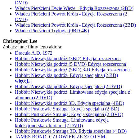
DVD)
Władca Pierścieni Dwie Wieże - Edycja Rozszerzona (2BD)
Władca Pierścieni Powrót Króla - Edycja Rozszerzona (2
DVD)
Władca Pierścieni Powrót Króla - Edycja Rozszerzona (2BD)
Władca Pierścieni Trylogia (9BD 4K)
Christopher Lee
Zobacz inne filmy tego aktora:
Dracula A.D. 1972
Hobbit: Niezwykła podróż (3BD) Edycja rozszerzona
Hobbit: Niezwykła podróż (5 DVD) Edycja rozszerzona
Hobbit: Niezwykła podróż (5BD) 3-D Edycja rozszerzona
Hobbit: Niezwykła podróż. Edycja specjalna (2 BD)
więcej...
Hobbit: Niezwykła podróż. Edycja specjalna (2 DVD)
Hobbit: Niezwykła podróż. Limitowana edycja specjalna z
albumem (2 DVD)
Hobbit: Niezwykła podróż 3D. Edycja specjalna (4BD)
Hobbit: Pustkowie Smauga. Edycja specjalna (2 BD)
Hobbit: Pustkowie Smauga. Edycja specjalna (2 DVD)
Hobbit: Pustkowie Smauga. Limitowana edycja
kolekcjonerska z kartami (2 DVD)
Hobbit: Pustkowie Smauga 3D. Edycja specjalna (4 BD)
JAMES BOND. CZŁOWIEK ZE ZŁOTYM