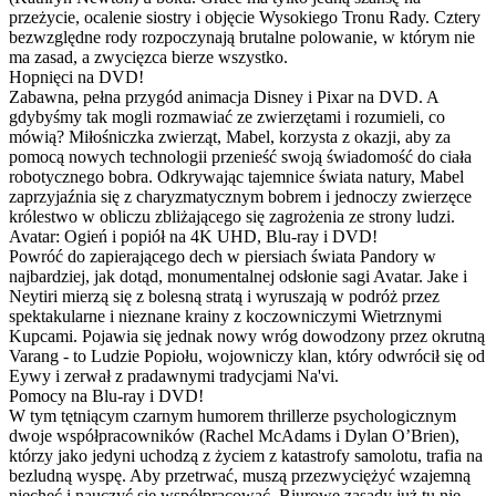
przeżycie, ocalenie siostry i objęcie Wysokiego Tronu Rady. Cztery
bezwzględne rody rozpoczynają brutalne polowanie, w którym nie
ma zasad, a zwycięzca bierze wszystko.
Hopnięci na DVD!
Zabawna, pełna przygód animacja Disney i Pixar na DVD. A
gdybyśmy tak mogli rozmawiać ze zwierzętami i rozumieli, co
mówią? Miłośniczka zwierząt, Mabel, korzysta z okazji, aby za
pomocą nowych technologii przenieść swoją świadomość do ciała
robotycznego bobra. Odkrywając tajemnice świata natury, Mabel
zaprzyjaźnia się z charyzmatycznym bobrem i jednoczy zwierzęce
królestwo w obliczu zbliżającego się zagrożenia ze strony ludzi.
Avatar: Ogień i popiół na 4K UHD, Blu-ray i DVD!
Powróć do zapierającego dech w piersiach świata Pandory w
najbardziej, jak dotąd, monumentalnej odsłonie sagi Avatar. Jake i
Neytiri mierzą się z bolesną stratą i wyruszają w podróż przez
spektakularne i nieznane krainy z koczowniczymi Wietrznymi
Kupcami. Pojawia się jednak nowy wróg dowodzony przez okrutną
Varang - to Ludzie Popiołu, wojowniczy klan, który odwrócił się od
Eywy i zerwał z pradawnymi tradycjami Na'vi.
Pomocy na Blu-ray i DVD!
W tym tętniącym czarnym humorem thrillerze psychologicznym
dwoje współpracowników (Rachel McAdams i Dylan O’Brien),
którzy jako jedyni uchodzą z życiem z katastrofy samolotu, trafia na
bezludną wyspę. Aby przetrwać, muszą przezwyciężyć wzajemną
niechęć i nauczyć się współpracować. Biurowe zasady już tu nie