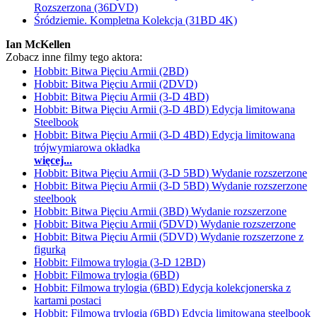
Rozszerzona (36DVD)
Śródziemie. Kompletna Kolekcja (31BD 4K)
Ian McKellen
Zobacz inne filmy tego aktora:
Hobbit: Bitwa Pięciu Armii (2BD)
Hobbit: Bitwa Pięciu Armii (2DVD)
Hobbit: Bitwa Pięciu Armii (3-D 4BD)
Hobbit: Bitwa Pięciu Armii (3-D 4BD) Edycja limitowana
Steelbook
Hobbit: Bitwa Pięciu Armii (3-D 4BD) Edycja limitowana
trójwymiarowa okładka
więcej...
Hobbit: Bitwa Pięciu Armii (3-D 5BD) Wydanie rozszerzone
Hobbit: Bitwa Pięciu Armii (3-D 5BD) Wydanie rozszerzone
steelbook
Hobbit: Bitwa Pięciu Armii (3BD) Wydanie rozszerzone
Hobbit: Bitwa Pięciu Armii (5DVD) Wydanie rozszerzone
Hobbit: Bitwa Pięciu Armii (5DVD) Wydanie rozszerzone z
figurką
Hobbit: Filmowa trylogia (3-D 12BD)
Hobbit: Filmowa trylogia (6BD)
Hobbit: Filmowa trylogia (6BD) Edycja kolekcjonerska z
kartami postaci
Hobbit: Filmowa trylogia (6BD) Edycja limitowana steelbook