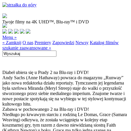
Twoje filmy na 4K UHD™, Blu-ray™ i DVD
Menu »
« Zamknij
O nas
Premiery
Zapowiedzi
Newsy
Katalog filmów
szukanie zaawansowane »
Diabeł ubiera się u Prady 2 na Blu-ray i DVD!
Andy Sachs (Anne Hathaway) powraca do magazynu „Runway”
jako nowa redaktorka działu reportaży. Tymczasem jej legendarna
była szefowa Miranda (Meryl Streep) staje do walki o przyszłość
stworzonego przez siebie medialnego imperium. Znajome twarze i
nowe postacie spotykają się na wybiegu w tej stylowej kontynuacji
kultowego hitu.
Zabawa w pochowanego 2 na Blu-ray i DVD!
Niedługo po krwawym starciu z rodziną Le Domas, Grace (Samara
Weaving) odkrywa, że została wciągnięta w kolejny etap
koszmarnej gry, tym razem z dawno niewidzianą siostrą Faith
(Kathryn Newton) u boku. Grace ma tylko jedną szansę na