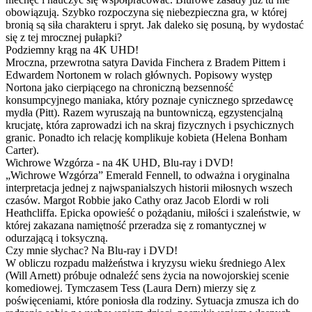
obowiązują. Szybko rozpoczyna się niebezpieczna gra, w której
bronią są siła charakteru i spryt. Jak daleko się posuną, by wydostać
się z tej mrocznej pułapki?
Podziemny krąg na 4K UHD!
Mroczna, przewrotna satyra Davida Finchera z Bradem Pittem i
Edwardem Nortonem w rolach głównych. Popisowy występ
Nortona jako cierpiącego na chroniczną bezsenność
konsumpcyjnego maniaka, który poznaje cynicznego sprzedawcę
mydła (Pitt). Razem wyruszają na buntowniczą, egzystencjalną
krucjatę, która zaprowadzi ich na skraj fizycznych i psychicznych
granic. Ponadto ich relację komplikuje kobieta (Helena Bonham
Carter).
Wichrowe Wzgórza - na 4K UHD, Blu-ray i DVD!
„Wichrowe Wzgórza” Emerald Fennell, to odważna i oryginalna
interpretacja jednej z najwspanialszych historii miłosnych wszech
czasów. Margot Robbie jako Cathy oraz Jacob Elordi w roli
Heathcliffa. Epicka opowieść o pożądaniu, miłości i szaleństwie, w
której zakazana namiętność przeradza się z romantycznej w
odurzającą i toksyczną.
Czy mnie słychac? Na Blu-ray i DVD!
W obliczu rozpadu małżeństwa i kryzysu wieku średniego Alex
(Will Arnett) próbuje odnaleźć sens życia na nowojorskiej scenie
komediowej. Tymczasem Tess (Laura Dern) mierzy się z
poświęceniami, które poniosła dla rodziny. Sytuacja zmusza ich do