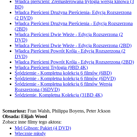
Władca pierścieni: Zremasterowana trylogia wersja kinowa (3
BD)
Władca Pierścieni Drużyna Pierścienia- Edycja Rozszerzona
(2 DVD)
Władca Pierścieni Drużyna Pierścienia - Edycja Rozszerzona
(2BD)
Władca Pierścieni Dwie Wieże - Edycja Rozszerzona (2
DVD)
Władca Pierścieni Dwie Wieże - Edycja Rozszerzona (2BD)
Władca Pierścieni Powrót Króla - Edycja Rozszerzona (2
DVD)
Władca Pierścieni Powrót Króla - Edycja Rozszerzona (2BD)
Władca Pierścieni Trylogia (9BD 4K)
Śródziemie - Kompletna kolekcja 6 filmów (6BD)
Śródziemie - Kompletna kolekcja 6 filmów (6DVD)
Śródziemie - Kompletna kolekcja 6 filmów Wersja
Rozszerzona (36DVD)
Śródziemie. Kompletna Kolekcja (31BD 4K)
Scenariusz:
Fran Walsh
, Philippa Boyens
, Peter Jckson
Obsada:
Elijah Wood
Zobacz inne filmy tego aktora:
Mel Gibson: Pakiet (4 DVD)
Wiecznie młody