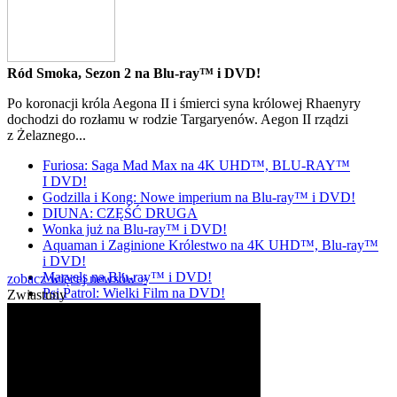
Ród Smoka, Sezon 2 na Blu-ray™ i DVD!
Po koronacji króla Aegona II i śmierci syna królowej Rhaenyry
dochodzi do rozłamu w rodzie Targaryenów. Aegon II rządzi
z Żelaznego...
Furiosa: Saga Mad Max na 4K UHD™, BLU-RAY™
I DVD!
Godzilla i Kong: Nowe imperium na Blu-ray™ i DVD!
DIUNA: CZĘŚĆ DRUGA
Wonka już na Blu-ray™ i DVD!
Aquaman i Zaginione Królestwo na 4K UHD™, Blu-ray™
i DVD!
Marvels na Blu-ray™ i DVD!
zobacz więcej newsów »
Psi Patrol: Wielki Film na DVD!
Zwiastuny