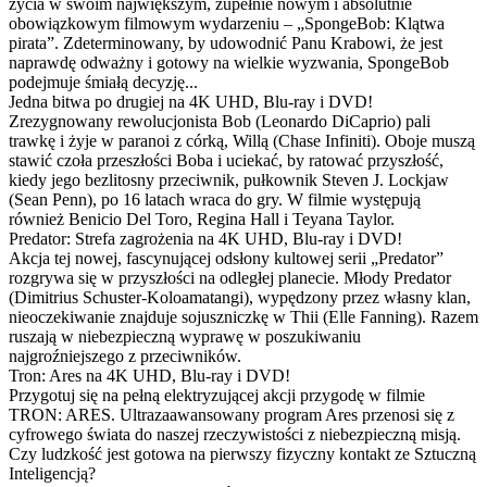
życia w swoim największym, zupełnie nowym i absolutnie
obowiązkowym filmowym wydarzeniu – „SpongeBob: Klątwa
pirata”. Zdeterminowany, by udowodnić Panu Krabowi, że jest
naprawdę odważny i gotowy na wielkie wyzwania, SpongeBob
podejmuje śmiałą decyzję...
Jedna bitwa po drugiej na 4K UHD, Blu-ray i DVD!
Zrezygnowany rewolucjonista Bob (Leonardo DiCaprio) pali
trawkę i żyje w paranoi z córką, Willą (Chase Infiniti). Oboje muszą
stawić czoła przeszłości Boba i uciekać, by ratować przyszłość,
kiedy jego bezlitosny przeciwnik, pułkownik Steven J. Lockjaw
(Sean Penn), po 16 latach wraca do gry. W filmie występują
również Benicio Del Toro, Regina Hall i Teyana Taylor.
Predator: Strefa zagrożenia na 4K UHD, Blu-ray i DVD!
Akcja tej nowej, fascynującej odsłony kultowej serii „Predator”
rozgrywa się w przyszłości na odległej planecie. Młody Predator
(Dimitrius Schuster-Koloamatangi), wypędzony przez własny klan,
nieoczekiwanie znajduje sojuszniczkę w Thii (Elle Fanning). Razem
ruszają w niebezpieczną wyprawę w poszukiwaniu
najgroźniejszego z przeciwników.
Tron: Ares na 4K UHD, Blu-ray i DVD!
Przygotuj się na pełną elektryzującej akcji przygodę w filmie
TRON: ARES. Ultrazaawansowany program Ares przenosi się z
cyfrowego świata do naszej rzeczywistości z niebezpieczną misją.
Czy ludzkość jest gotowa na pierwszy fizyczny kontakt ze Sztuczną
Inteligencją?