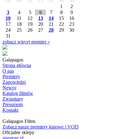
Pn
Wt
Śr
Cz
Pi
So
Ni
1
2
3
4
5
6
7
8
9
10
11
12
13
14
15
16
17
18
19
20
21
22
23
24
25
26
27
28
29
30
31
zobacz więcej premier »
Galapagos
Strona główna
O nas
Premiery
Zapowiedzi
Newsy
Katalog filmów
Zwiastuny
Pressroom
Kontakt
Galapagos Films
Zobacz nasze premiery kinowe i VOD
Oficjalne sklepy
starstore.pl