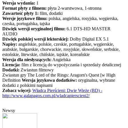
Wersja wydania:
1
Format płyty z filmem:
płyta 2-warstwowa, 1-stronna
Zawartość płyty 1:
film, dodatki
Wersje językowe filmu:
polska, angielska, rosyjska, węgierska,
czeska, portugalska, tajska
Dźwięk wersji oryginalnej filmu:
6.1 DTS-HD MASTER
AUDIO
Dźwięk polskiej wersji lektorskiej:
Dolby Digital EX 5.1
Napisy:
angielskie, polskie, czeskie, portugalskie, węgierskie,
arabskie, bułgarskie, chorwackie, rosyjskie, słoweńskie, serbskie,
estońskie, litewskie, chińskie, tajskie, koreańskie
Wersja dla niesłyszących:
Angielska
Licencja:
film z licencją do wypożyczania i sprzedaży detalicznej
Dodatki:
Zwiastun filmowy
Zwiastun gry The Lord of the Rings: Aragorn's Quest [w High
Definition
Wersja językowa dodatków:
oryginalna, wybrane
dodatki z polskimi napisami
Zobacz więcej:
Władca Pierścieni: Dwie Wieże (BD) -
http://www.galapagos.com.pl/wladcapierscieni2/
Newsy