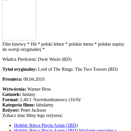
Film kinowy *
Hit *
polski lektor *
polskie menu *
polskie napisy
do wersji oryginalnej *
Władca Pierścieni: Dwie Wieże (BD)
Tytuł oryginalny:
Lord of The Rings: The Two Towers (BD)
Premiera:
08.04.2010
Wytwórnia:
Warner Bros.
Gatunek:
fantasy
Format:
2.40:1
/Szerokoekranowy (16:9)/
Kategoria filmu:
fabularny
Reżyser:
Peter Jackson
Zobacz inne filmy tego reżysera:
Hobbit: Bitwa Pięciu Armii (2BD)
Hobbit: Bitwa Pięciu Armii (2BD) Wydanie specjalne z