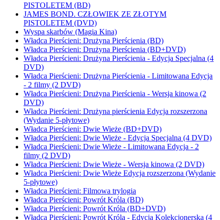
PISTOLETEM (BD)
JAMES BOND. CZŁOWIEK ZE ZŁOTYM
PISTOLETEM (DVD)
Wyspa skarbów (Magia Kina)
Władca Pierścieni: Drużyna Pierścienia (BD)
Władca Pierścieni: Drużyna Pierścienia (BD+DVD)
Władca Pierścieni: Drużyna Pierścienia - Edycja Specjalna (4
DVD)
Władca Pierścieni: Drużyna Pierścienia - Limitowana Edycja
- 2 filmy (2 DVD)
Władca Pierścieni: Drużyna Pierścienia - Wersja kinowa (2
DVD)
Władca Pierścieni: Drużyna pierścienia Edycja rozszerzona
(Wydanie 5-płytowe)
Władca Pierścieni: Dwie Wieże (BD+DVD)
Władca Pierścieni: Dwie Wieże - Edycja Specjalna (4 DVD)
Władca Pierścieni: Dwie Wieże - Limitowana Edycja - 2
filmy (2 DVD)
Władca Pierścieni: Dwie Wieże - Wersja kinowa (2 DVD)
Władca Pierścieni: Dwie Wieże Edycja rozszerzona (Wydanie
5-płytowe)
Władca Pierścieni: Filmowa trylogia
Władca Pierścieni: Powrót Króla (BD)
Władca Pierścieni: Powrót Króla (BD+DVD)
Władca Pierścieni: Powrót Króla - Edycja Kolekcjonerska (4