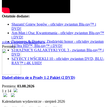
Ostatnio dodane:
Shazam! Gniew bogów - oficjalny zwiastun Blu-ray™ i
DVD!
Ant-Man i Osa: Kwantomania - oficjalny zwiastun Blu-ray™
i DVD!
Dungeons & Dragons: Złodziejski honor - oficjalny zwiastun
zobacz więcej zwiastunów »
4 Ultra HD™, Blu-ray™ i DVD!
Premiery
STRAŻNICY GALAKTYKI VOL 3 - zwiastun Blu-ray™ i
DVD
SZYBCY I WŚCIEKLI 10 - oficjalny zwiastun DVD, BLU-
RAY™ i 4K UHD!
Diabeł ubiera się u Prady 1-2 Pakiet (2 DVD)
Premiera:
03.08.2026
1 z 14
Kalendarium wydawnicze -
sierpień
2026