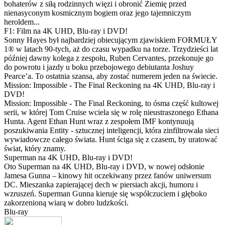
bohaterów z siłą rodzinnych więzi i obronić Ziemię przed
nienasyconym kosmicznym bogiem oraz jego tajemniczym
heroldem...
F1: Film na 4K UHD, Blu-ray i DVD!
Sonny Hayes był najbardziej obiecującym zjawiskiem FORMUŁY
1® w latach 90-tych, aż do czasu wypadku na torze. Trzydzieści lat
później dawny kolega z zespołu, Ruben Cervantes, przekonuje go
do powrotu i jazdy u boku przebojowego debiutanta Joshuy
Pearce’a. To ostatnia szansa, aby zostać numerem jeden na świecie.
Mission: Impossible - The Final Reckoning na 4K UHD, Blu-ray i
DVD!
Mission: Impossible - The Final Reckoning, to ósma część kultowej
serii, w której Tom Cruise wciela się w rolę nieustraszonego Ethana
Hunta. Agent Ethan Hunt wraz z zespołem IMF kontynuują
poszukiwania Entity - sztucznej inteligencji, która zinfiltrowała sieci
wywiadowcze całego świata. Hunt ściga się z czasem, by uratować
świat, który znamy.
Superman na 4K UHD, Blu-ray i DVD!
Oto Superman na 4K UHD, Blu-ray i DVD, w nowej odsłonie
Jamesa Gunna – kinowy hit oczekiwany przez fanów uniwersum
DC. Mieszanka zapierającej dech w piersiach akcji, humoru i
wzruszeń. Superman Gunna kieruje się współczuciem i głęboko
zakorzenioną wiarą w dobro ludzkości.
Blu-ray