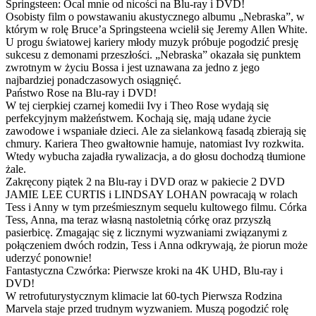
Springsteen: Ocal mnie od nicości na Blu-ray i DVD!
Osobisty film o powstawaniu akustycznego albumu „Nebraska”, w
którym w rolę Bruce’a Springsteena wcielił się Jeremy Allen White.
U progu światowej kariery młody muzyk próbuje pogodzić presję
sukcesu z demonami przeszłości. „Nebraska” okazała się punktem
zwrotnym w życiu Bossa i jest uznawana za jedno z jego
najbardziej ponadczasowych osiągnięć.
Państwo Rose na Blu-ray i DVD!
W tej cierpkiej czarnej komedii Ivy i Theo Rose wydają się
perfekcyjnym małżeństwem. Kochają się, mają udane życie
zawodowe i wspaniałe dzieci. Ale za sielankową fasadą zbierają się
chmury. Kariera Theo gwałtownie hamuje, natomiast Ivy rozkwita.
Wtedy wybucha zajadła rywalizacja, a do głosu dochodzą tłumione
żale.
Zakręcony piątek 2 na Blu-ray i DVD oraz w pakiecie 2 DVD
JAMIE LEE CURTIS i LINDSAY LOHAN powracają w rolach
Tess i Anny w tym prześmiesznym sequelu kultowego filmu. Córka
Tess, Anna, ma teraz własną nastoletnią córkę oraz przyszłą
pasierbicę. Zmagając się z licznymi wyzwaniami związanymi z
połączeniem dwóch rodzin, Tess i Anna odkrywają, że piorun może
uderzyć ponownie!
Fantastyczna Czwórka: Pierwsze kroki na 4K UHD, Blu-ray i
DVD!
W retrofuturystycznym klimacie lat 60-tych Pierwsza Rodzina
Marvela staje przed trudnym wyzwaniem. Muszą pogodzić rolę