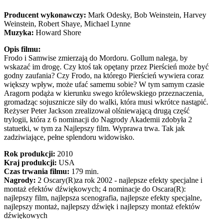
Producent wykonawczy:
Mark Odesky, Bob Weinstein, Harvey
Weinstein, Robert Shaye, Michael Lynne
Muzyka:
Howard Shore
Opis filmu:
Frodo i Samwise zmierzają do Mordoru. Gollum nalega, by
wskazać im drogę. Czy ktoś tak opętany przez Pierścień może być
godny zaufania? Czy Frodo, na którego Pierścień wywiera coraz
większy wpływ, może ufać samemu sobie? W tym samym czasie
Aragorn podąża w kierunku swego królewskiego przeznaczenia,
gromadząc sojusznicze siły do walki, która musi wkrótce nastąpić.
Reżyser Peter Jackson zrealizował olśniewającą drugą część
trylogii, która z 6 nominacji do Nagrody Akademii zdobyła 2
statuetki, w tym za Najlepszy film. Wyprawa trwa. Tak jak
zadziwiające, pełne splendoru widowisko.
Rok produkcji:
2010
Kraj produkcji:
USA
Czas trwania filmu:
179 min.
Nagrody:
2 Oscary(R)za rok 2002 - najlepsze efekty specjalne i
montaż efektów dźwiękowych; 4 nominacje do Oscara(R):
najlepszy film, najlepsza scenografia, najlepsze efekty specjalne,
najlepszy montaż, najlepszy dźwięk i najlepszy montaż efektów
dźwiękowych