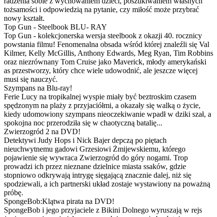
radzenia sobie z wychowaniem dzieci, poszukiwaniem własnych
tożsamości i odpowiedzią na pytanie, czy miłość może przybrać
nowy kształt.
Top Gun - Steelbook BLU- RAY
Top Gun - kolekcjonerska wersja steelbook z okazji 40. rocznicy
powstania filmu! Fenomenalna obsada wśród której znaleźli się Val
Kilmer, Kelly McGillis, Anthony Edwards, Meg Ryan, Tim Robbins
oraz niezrównany Tom Cruise jako Maverick, młody amerykański
as przestworzy, który chce wiele udowodnić, ale jeszcze więcej
musi się nauczyć.
Szympans na Blu-ray!
Ferie Lucy na tropikalnej wyspie miały być beztroskim czasem
spędzonym na plaży z przyjaciółmi, a okazały się walką o życie,
kiedy udomowiony szympans nieoczekiwanie wpadł w dziki szał, a
spokojna noc przerodziła się w chaotyczną batalię...
Zwierzogród 2 na DVD!
Detektywi Judy Hops i Nick Bajer depczą po piętach
nieuchwytnemu gadowi Grzesiowi Żmijewskiemu, którego
pojawienie się wywraca Zwierzogród do góry nogami. Trop
prowadzi ich przez nieznane dzielnice miasta ssaków, gdzie
stopniowo odkrywają intrygę sięgającą znacznie dalej, niż się
spodziewali, a ich partnerski układ zostaje wystawiony na poważną
próbę.
SpongeBob:Klątwa pirata na DVD!
SpongeBob i jego przyjaciele z Bikini Dolnego wyruszają w rejs