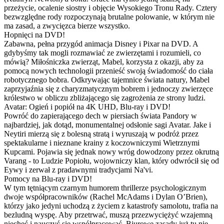
przeżycie, ocalenie siostry i objęcie Wysokiego Tronu Rady. Cztery
bezwzględne rody rozpoczynają brutalne polowanie, w którym nie
ma zasad, a zwycięzca bierze wszystko.
Hopnięci na DVD!
Zabawna, pełna przygód animacja Disney i Pixar na DVD. A
gdybyśmy tak mogli rozmawiać ze zwierzętami i rozumieli, co
mówią? Miłośniczka zwierząt, Mabel, korzysta z okazji, aby za
pomocą nowych technologii przenieść swoją świadomość do ciała
robotycznego bobra. Odkrywając tajemnice świata natury, Mabel
zaprzyjaźnia się z charyzmatycznym bobrem i jednoczy zwierzęce
królestwo w obliczu zbliżającego się zagrożenia ze strony ludzi.
Avatar: Ogień i popiół na 4K UHD, Blu-ray i DVD!
Powróć do zapierającego dech w piersiach świata Pandory w
najbardziej, jak dotąd, monumentalnej odsłonie sagi Avatar. Jake i
Neytiri mierzą się z bolesną stratą i wyruszają w podróż przez
spektakularne i nieznane krainy z koczowniczymi Wietrznymi
Kupcami. Pojawia się jednak nowy wróg dowodzony przez okrutną
Varang - to Ludzie Popiołu, wojowniczy klan, który odwrócił się od
Eywy i zerwał z pradawnymi tradycjami Na'vi.
Pomocy na Blu-ray i DVD!
W tym tętniącym czarnym humorem thrillerze psychologicznym
dwoje współpracowników (Rachel McAdams i Dylan O’Brien),
którzy jako jedyni uchodzą z życiem z katastrofy samolotu, trafia na
bezludną wyspę. Aby przetrwać, muszą przezwyciężyć wzajemną
niechęć i nauczyć się współpracować. Biurowe zasady już tu nie