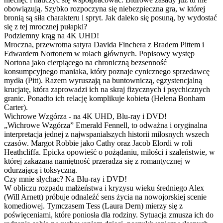
obowiązują. Szybko rozpoczyna się niebezpieczna gra, w której
bronią są siła charakteru i spryt. Jak daleko się posuną, by wydostać
się z tej mrocznej pułapki?
Podziemny krąg na 4K UHD!
Mroczna, przewrotna satyra Davida Finchera z Bradem Pittem i
Edwardem Nortonem w rolach głównych. Popisowy występ
Nortona jako cierpiącego na chroniczną bezsenność
konsumpcyjnego maniaka, który poznaje cynicznego sprzedawcę
mydła (Pitt). Razem wyruszają na buntowniczą, egzystencjalną
krucjatę, która zaprowadzi ich na skraj fizycznych i psychicznych
granic. Ponadto ich relację komplikuje kobieta (Helena Bonham
Carter).
Wichrowe Wzgórza - na 4K UHD, Blu-ray i DVD!
„Wichrowe Wzgórza” Emerald Fennell, to odważna i oryginalna
interpretacja jednej z najwspanialszych historii miłosnych wszech
czasów. Margot Robbie jako Cathy oraz Jacob Elordi w roli
Heathcliffa. Epicka opowieść o pożądaniu, miłości i szaleństwie, w
której zakazana namiętność przeradza się z romantycznej w
odurzającą i toksyczną.
Czy mnie słychac? Na Blu-ray i DVD!
W obliczu rozpadu małżeństwa i kryzysu wieku średniego Alex
(Will Arnett) próbuje odnaleźć sens życia na nowojorskiej scenie
komediowej. Tymczasem Tess (Laura Dern) mierzy się z
poświęceniami, które poniosła dla rodziny. Sytuacja zmusza ich do