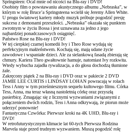
Springsteen: Ocal mnie od nicości na Blu-ray i DVD!
Osobisty film o powstawaniu akustycznego albumu „Nebraska”, w
którym w rolę Bruce’a Springsteena wcielił się Jeremy Allen White.
U progu światowej kariery młody muzyk próbuje pogodzić presję
sukcesu z demonami przeszłości. „Nebraska” okazała się punktem
zwrotnym w życiu Bossa i jest uznawana za jedno z jego
najbardziej ponadczasowych osiągnięć.
Państwo Rose na Blu-ray i DVD!
W tej cierpkiej czarnej komedii Ivy i Theo Rose wydają się
perfekcyjnym małżeństwem. Kochają się, mają udane życie
zawodowe i wspaniałe dzieci. Ale za sielankową fasadą zbierają się
chmury. Kariera Theo gwałtownie hamuje, natomiast Ivy rozkwita.
Wtedy wybucha zajadła rywalizacja, a do głosu dochodzą tłumione
żale.
Zakręcony piątek 2 na Blu-ray i DVD oraz w pakiecie 2 DVD
JAMIE LEE CURTIS i LINDSAY LOHAN powracają w rolach
Tess i Anny w tym prześmiesznym sequelu kultowego filmu. Córka
Tess, Anna, ma teraz własną nastoletnią córkę oraz przyszłą
pasierbicę. Zmagając się z licznymi wyzwaniami związanymi z
połączeniem dwóch rodzin, Tess i Anna odkrywają, że piorun może
uderzyć ponownie!
Fantastyczna Czwórka: Pierwsze kroki na 4K UHD, Blu-ray i
DVD!
W retrofuturystycznym klimacie lat 60-tych Pierwsza Rodzina
Marvela staje przed trudnym wyzwaniem. Muszą pogodzić rolę