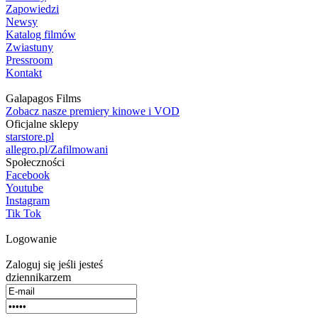
Zapowiedzi
Newsy
Katalog filmów
Zwiastuny
Pressroom
Kontakt
Galapagos Films
Zobacz nasze premiery kinowe i VOD
Oficjalne sklepy
starstore.pl
allegro.pl/Zafilmowani
Społeczności
Facebook
Youtube
Instagram
Tik Tok
Logowanie
Zaloguj się jeśli jesteś
dziennikarzem