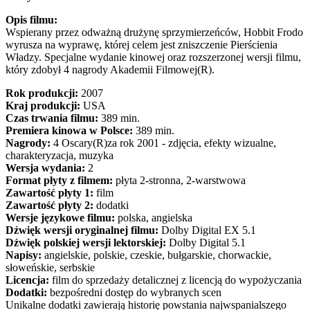
Opis filmu:
Wspierany przez odważną drużynę sprzymierzeńców, Hobbit Frodo
wyrusza na wyprawę, której celem jest zniszczenie Pierścienia
Władzy. Specjalne wydanie kinowej oraz rozszerzonej wersji filmu,
który zdobył 4 nagrody Akademii Filmowej(R).
Rok produkcji:
2007
Kraj produkcji:
USA
Czas trwania filmu:
389 min.
Premiera kinowa w Polsce:
389 min.
Nagrody:
4 Oscary(R)za rok 2001 - zdjęcia, efekty wizualne,
charakteryzacja, muzyka
Wersja wydania:
2
Format płyty z filmem:
płyta 2-stronna, 2-warstwowa
Zawartość płyty 1:
film
Zawartość płyty 2:
dodatki
Wersje językowe filmu:
polska, angielska
Dźwięk wersji oryginalnej filmu:
Dolby Digital EX 5.1
Dźwięk polskiej wersji lektorskiej:
Dolby Digital 5.1
Napisy:
angielskie, polskie, czeskie, bułgarskie, chorwackie,
słoweńskie, serbskie
Licencja:
film do sprzedaży detalicznej z licencją do wypożyczania
Dodatki:
bezpośredni dostęp do wybranych scen
Unikalne dodatki zawierają historię powstania najwspanialszego