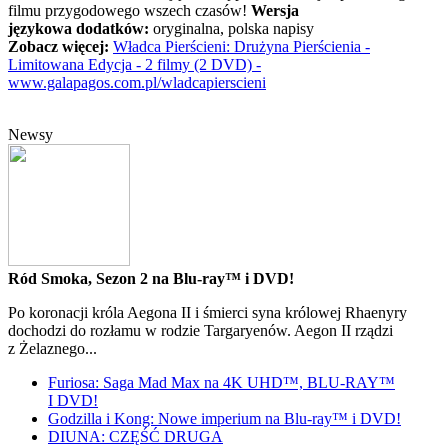
filmu przygodowego wszech czasów!
Wersja
językowa dodatków:
oryginalna, polska napisy
Zobacz więcej:
Władca Pierścieni: Drużyna Pierścienia -
Limitowana Edycja - 2 filmy (2 DVD) -
www.galapagos.com.pl/wladcapierscieni
Newsy
Ród Smoka, Sezon 2 na Blu-ray™ i DVD!
Po koronacji króla Aegona II i śmierci syna królowej Rhaenyry
dochodzi do rozłamu w rodzie Targaryenów. Aegon II rządzi
z Żelaznego...
Furiosa: Saga Mad Max na 4K UHD™, BLU-RAY™
I DVD!
Godzilla i Kong: Nowe imperium na Blu-ray™ i DVD!
DIUNA: CZĘŚĆ DRUGA