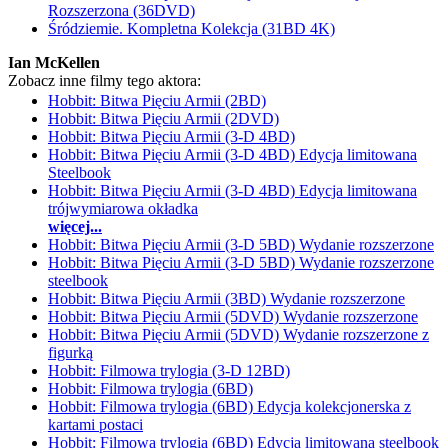
Rozszerzona (36DVD)
Śródziemie. Kompletna Kolekcja (31BD 4K)
Ian McKellen
Zobacz inne filmy tego aktora:
Hobbit: Bitwa Pięciu Armii (2BD)
Hobbit: Bitwa Pięciu Armii (2DVD)
Hobbit: Bitwa Pięciu Armii (3-D 4BD)
Hobbit: Bitwa Pięciu Armii (3-D 4BD) Edycja limitowana
Steelbook
Hobbit: Bitwa Pięciu Armii (3-D 4BD) Edycja limitowana
trójwymiarowa okładka
więcej...
Hobbit: Bitwa Pięciu Armii (3-D 5BD) Wydanie rozszerzone
Hobbit: Bitwa Pięciu Armii (3-D 5BD) Wydanie rozszerzone
steelbook
Hobbit: Bitwa Pięciu Armii (3BD) Wydanie rozszerzone
Hobbit: Bitwa Pięciu Armii (5DVD) Wydanie rozszerzone
Hobbit: Bitwa Pięciu Armii (5DVD) Wydanie rozszerzone z
figurką
Hobbit: Filmowa trylogia (3-D 12BD)
Hobbit: Filmowa trylogia (6BD)
Hobbit: Filmowa trylogia (6BD) Edycja kolekcjonerska z
kartami postaci
Hobbit: Filmowa trylogia (6BD) Edycja limitowana steelbook