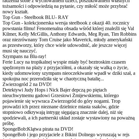
radzenia sobie z wychowaniem dzieci, poszukiwaniem własnych
tożsamości i odpowiedzią na pytanie, czy miłość może przybrać
nowy kształt.
Top Gun - Steelbook BLU- RAY
Top Gun - kolekcjonerska wersja steelbook z okazji 40. rocznicy
powstania filmu! Fenomenalna obsada wśród której znaleźli się Val
Kilmer, Kelly McGillis, Anthony Edwards, Meg Ryan, Tim Robbins
oraz niezrównany Tom Cruise jako Maverick, młody amerykański
as przestworzy, który chce wiele udowodnić, ale jeszcze więcej
musi się nauczyć.
Szympans na Blu-ray!
Ferie Lucy na tropikalnej wyspie miały być beztroskim czasem
spędzonym na plaży z przyjaciółmi, a okazały się walką o życie,
kiedy udomowiony szympans nieoczekiwanie wpadł w dziki szał, a
spokojna noc przerodziła się w chaotyczną batalię...
Zwierzogród 2 na DVD!
Detektywi Judy Hops i Nick Bajer depczą po piętach
nieuchwytnemu gadowi Grzesiowi Żmijewskiemu, którego
pojawienie się wywraca Zwierzogród do góry nogami. Trop
prowadzi ich przez nieznane dzielnice miasta ssaków, gdzie
stopniowo odkrywają intrygę sięgającą znacznie dalej, niż się
spodziewali, a ich partnerski układ zostaje wystawiony na poważną
próbę.
SpongeBob:Klątwa pirata na DVD!
SpongeBob i jego przyjaciele z Bikini Dolnego wyruszają w rejs