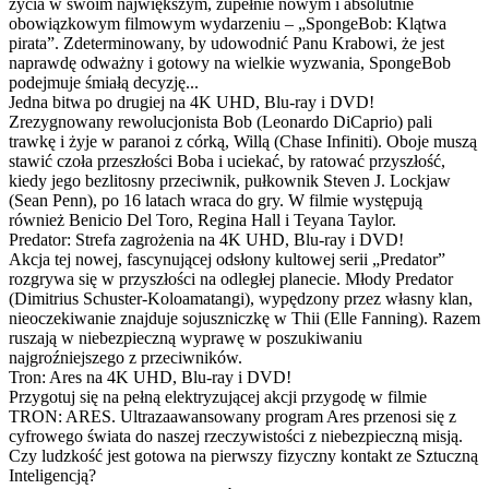
życia w swoim największym, zupełnie nowym i absolutnie
obowiązkowym filmowym wydarzeniu – „SpongeBob: Klątwa
pirata”. Zdeterminowany, by udowodnić Panu Krabowi, że jest
naprawdę odważny i gotowy na wielkie wyzwania, SpongeBob
podejmuje śmiałą decyzję...
Jedna bitwa po drugiej na 4K UHD, Blu-ray i DVD!
Zrezygnowany rewolucjonista Bob (Leonardo DiCaprio) pali
trawkę i żyje w paranoi z córką, Willą (Chase Infiniti). Oboje muszą
stawić czoła przeszłości Boba i uciekać, by ratować przyszłość,
kiedy jego bezlitosny przeciwnik, pułkownik Steven J. Lockjaw
(Sean Penn), po 16 latach wraca do gry. W filmie występują
również Benicio Del Toro, Regina Hall i Teyana Taylor.
Predator: Strefa zagrożenia na 4K UHD, Blu-ray i DVD!
Akcja tej nowej, fascynującej odsłony kultowej serii „Predator”
rozgrywa się w przyszłości na odległej planecie. Młody Predator
(Dimitrius Schuster-Koloamatangi), wypędzony przez własny klan,
nieoczekiwanie znajduje sojuszniczkę w Thii (Elle Fanning). Razem
ruszają w niebezpieczną wyprawę w poszukiwaniu
najgroźniejszego z przeciwników.
Tron: Ares na 4K UHD, Blu-ray i DVD!
Przygotuj się na pełną elektryzującej akcji przygodę w filmie
TRON: ARES. Ultrazaawansowany program Ares przenosi się z
cyfrowego świata do naszej rzeczywistości z niebezpieczną misją.
Czy ludzkość jest gotowa na pierwszy fizyczny kontakt ze Sztuczną
Inteligencją?