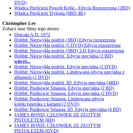
DVD)
Władca Pierścieni Powrót Króla - Edycja Rozszerzona (2BD)
Władca Pierścieni Trylogia (9BD 4K)
Christopher Lee
Zobacz inne filmy tego aktora:
Dracula A.D. 1972
Hobbit: Niezwykła podróż (3BD) Edycja rozszerzona
Hobbit: Niezwykła podróż (5 DVD) Edycja rozszerzona
Hobbit: Niezwykła podróż (5BD) 3-D Edycja rozszerzona
Hobbit: Niezwykła podróż. Edycja specjalna (2 BD)
więcej...
Hobbit: Niezwykła podróż. Edycja specjalna (2 DVD)
Hobbit: Niezwykła podróż. Limitowana edycja specjalna z
albumem (2 DVD)
Hobbit: Niezwykła podróż 3D. Edycja specjalna (4BD)
Hobbit: Pustkowie Smauga. Edycja specjalna (2 BD)
Hobbit: Pustkowie Smauga. Edycja specjalna (2 DVD)
Hobbit: Pustkowie Smauga. Limitowana edycja
kolekcjonerska z kartami (2 DVD)
Hobbit: Pustkowie Smauga 3D. Edycja specjalna (4 BD)
JAMES BOND. CZŁOWIEK ZE ZŁOTYM
PISTOLETEM (BD)
JAMES BOND. CZŁOWIEK ZE ZŁOTYM
PISTOLETEM (DVD)