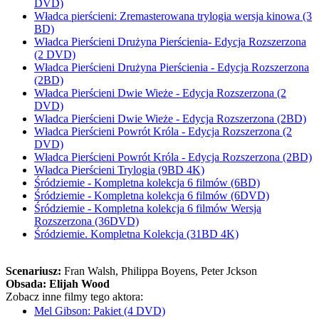
DVD)
Władca pierścieni: Zremasterowana trylogia wersja kinowa (3
BD)
Władca Pierścieni Drużyna Pierścienia- Edycja Rozszerzona
(2 DVD)
Władca Pierścieni Drużyna Pierścienia - Edycja Rozszerzona
(2BD)
Władca Pierścieni Dwie Wieże - Edycja Rozszerzona (2
DVD)
Władca Pierścieni Dwie Wieże - Edycja Rozszerzona (2BD)
Władca Pierścieni Powrót Króla - Edycja Rozszerzona (2
DVD)
Władca Pierścieni Powrót Króla - Edycja Rozszerzona (2BD)
Władca Pierścieni Trylogia (9BD 4K)
Śródziemie - Kompletna kolekcja 6 filmów (6BD)
Śródziemie - Kompletna kolekcja 6 filmów (6DVD)
Śródziemie - Kompletna kolekcja 6 filmów Wersja
Rozszerzona (36DVD)
Śródziemie. Kompletna Kolekcja (31BD 4K)
Scenariusz:
Fran Walsh
, Philippa Boyens
, Peter Jckson
Obsada:
Elijah Wood
Zobacz inne filmy tego aktora:
Mel Gibson: Pakiet (4 DVD)