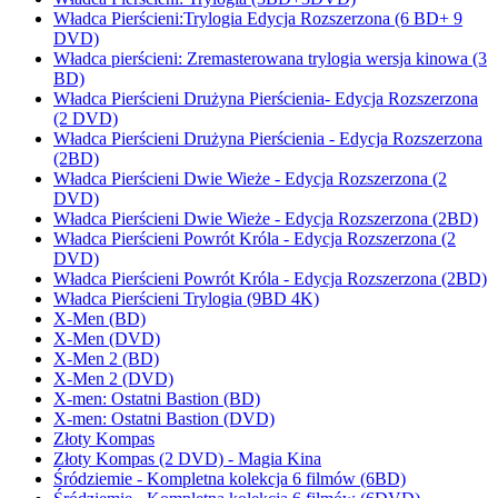
Władca Pierścieni:Trylogia Edycja Rozszerzona (6 BD+ 9
DVD)
Władca pierścieni: Zremasterowana trylogia wersja kinowa (3
BD)
Władca Pierścieni Drużyna Pierścienia- Edycja Rozszerzona
(2 DVD)
Władca Pierścieni Drużyna Pierścienia - Edycja Rozszerzona
(2BD)
Władca Pierścieni Dwie Wieże - Edycja Rozszerzona (2
DVD)
Władca Pierścieni Dwie Wieże - Edycja Rozszerzona (2BD)
Władca Pierścieni Powrót Króla - Edycja Rozszerzona (2
DVD)
Władca Pierścieni Powrót Króla - Edycja Rozszerzona (2BD)
Władca Pierścieni Trylogia (9BD 4K)
X-Men (BD)
X-Men (DVD)
X-Men 2 (BD)
X-Men 2 (DVD)
X-men: Ostatni Bastion (BD)
X-men: Ostatni Bastion (DVD)
Złoty Kompas
Złoty Kompas (2 DVD) - Magia Kina
Śródziemie - Kompletna kolekcja 6 filmów (6BD)