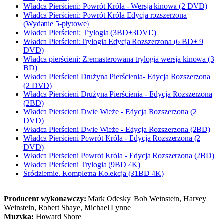
Władca Pierścieni: Powrót Króla - Wersja kinowa (2 DVD)
Władca Pierścieni: Powrót Króla Edycja rozszerzona
(Wydanie 5-płytowe)
Władca Pierścieni: Trylogia (3BD+3DVD)
Władca Pierścieni:Trylogia Edycja Rozszerzona (6 BD+ 9
DVD)
Władca pierścieni: Zremasterowana trylogia wersja kinowa (3
BD)
Władca Pierścieni Drużyna Pierścienia- Edycja Rozszerzona
(2 DVD)
Władca Pierścieni Drużyna Pierścienia - Edycja Rozszerzona
(2BD)
Władca Pierścieni Dwie Wieże - Edycja Rozszerzona (2
DVD)
Władca Pierścieni Dwie Wieże - Edycja Rozszerzona (2BD)
Władca Pierścieni Powrót Króla - Edycja Rozszerzona (2
DVD)
Władca Pierścieni Powrót Króla - Edycja Rozszerzona (2BD)
Władca Pierścieni Trylogia (9BD 4K)
Śródziemie. Kompletna Kolekcja (31BD 4K)
Producent wykonawczy:
Mark Odesky, Bob Weinstein, Harvey
Weinstein, Robert Shaye, Michael Lynne
Muzyka:
Howard Shore