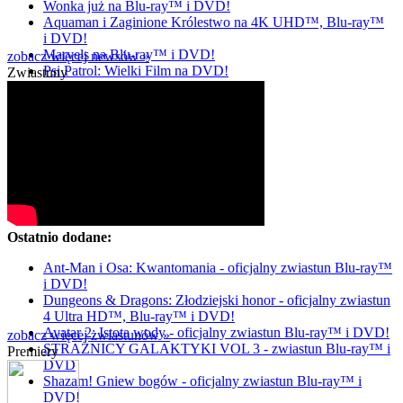
Wonka już na Blu-ray™ i DVD!
Aquaman i Zaginione Królestwo na 4K UHD™, Blu-ray™
i DVD!
Marvels na Blu-ray™ i DVD!
zobacz więcej newsów »
Psi Patrol: Wielki Film na DVD!
Zwiastuny
Ostatnio dodane:
Ant-Man i Osa: Kwantomania - oficjalny zwiastun Blu-ray™
i DVD!
Dungeons & Dragons: Złodziejski honor - oficjalny zwiastun
4 Ultra HD™, Blu-ray™ i DVD!
Avatar 2: Istota wody - oficjalny zwiastun Blu-ray™ i DVD!
zobacz więcej zwiastunów »
STRAŻNICY GALAKTYKI VOL 3 - zwiastun Blu-ray™ i
Premiery
DVD
Shazam! Gniew bogów - oficjalny zwiastun Blu-ray™ i
DVD!