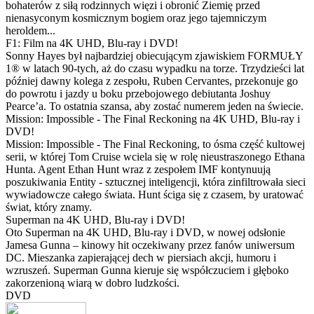
bohaterów z siłą rodzinnych więzi i obronić Ziemię przed
nienasyconym kosmicznym bogiem oraz jego tajemniczym
heroldem...
F1: Film na 4K UHD, Blu-ray i DVD!
Sonny Hayes był najbardziej obiecującym zjawiskiem FORMUŁY
1® w latach 90-tych, aż do czasu wypadku na torze. Trzydzieści lat
później dawny kolega z zespołu, Ruben Cervantes, przekonuje go
do powrotu i jazdy u boku przebojowego debiutanta Joshuy
Pearce’a. To ostatnia szansa, aby zostać numerem jeden na świecie.
Mission: Impossible - The Final Reckoning na 4K UHD, Blu-ray i
DVD!
Mission: Impossible - The Final Reckoning, to ósma część kultowej
serii, w której Tom Cruise wciela się w rolę nieustraszonego Ethana
Hunta. Agent Ethan Hunt wraz z zespołem IMF kontynuują
poszukiwania Entity - sztucznej inteligencji, która zinfiltrowała sieci
wywiadowcze całego świata. Hunt ściga się z czasem, by uratować
świat, który znamy.
Superman na 4K UHD, Blu-ray i DVD!
Oto Superman na 4K UHD, Blu-ray i DVD, w nowej odsłonie
Jamesa Gunna – kinowy hit oczekiwany przez fanów uniwersum
DC. Mieszanka zapierającej dech w piersiach akcji, humoru i
wzruszeń. Superman Gunna kieruje się współczuciem i głęboko
zakorzenioną wiarą w dobro ludzkości.
DVD