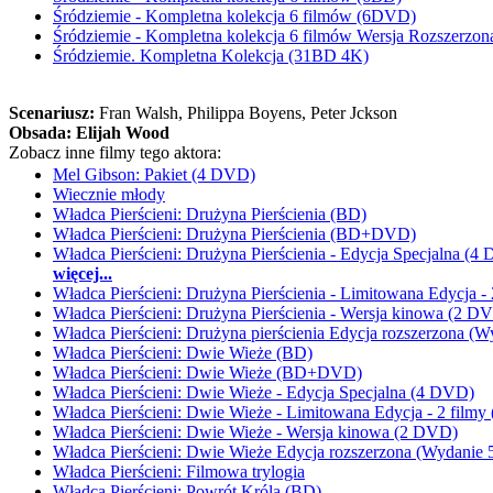
Śródziemie - Kompletna kolekcja 6 filmów (6DVD)
Śródziemie - Kompletna kolekcja 6 filmów Wersja Rozszerzo
Śródziemie. Kompletna Kolekcja (31BD 4K)
Scenariusz:
Fran Walsh
, Philippa Boyens
, Peter Jckson
Obsada:
Elijah Wood
Zobacz inne filmy tego aktora:
Mel Gibson: Pakiet (4 DVD)
Wiecznie młody
Władca Pierścieni: Drużyna Pierścienia (BD)
Władca Pierścieni: Drużyna Pierścienia (BD+DVD)
Władca Pierścieni: Drużyna Pierścienia - Edycja Specjalna (4
więcej...
Władca Pierścieni: Drużyna Pierścienia - Limitowana Edycja -
Władca Pierścieni: Drużyna Pierścienia - Wersja kinowa (2 D
Władca Pierścieni: Drużyna pierścienia Edycja rozszerzona (W
Władca Pierścieni: Dwie Wieże (BD)
Władca Pierścieni: Dwie Wieże (BD+DVD)
Władca Pierścieni: Dwie Wieże - Edycja Specjalna (4 DVD)
Władca Pierścieni: Dwie Wieże - Limitowana Edycja - 2 film
Władca Pierścieni: Dwie Wieże - Wersja kinowa (2 DVD)
Władca Pierścieni: Dwie Wieże Edycja rozszerzona (Wydanie 
Władca Pierścieni: Filmowa trylogia
Władca Pierścieni: Powrót Króla (BD)