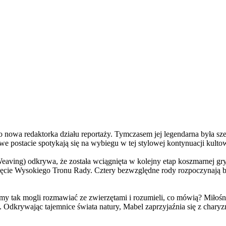
a redaktorka działu reportaży. Tymczasem jej legendarna była szefo
e postacie spotykają się na wybiegu w tej stylowej kontynuacji kulto
ving) odkrywa, że została wciągnięta w kolejny etap koszmarnej gry
 objęcie Wysokiego Tronu Rady. Cztery bezwzględne rody rozpoczynają 
 tak mogli rozmawiać ze zwierzętami i rozumieli, co mówią? Miłośni
. Odkrywając tajemnice świata natury, Mabel zaprzyjaźnia się z char