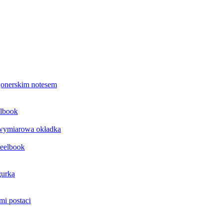
jonerskim notesem
elbook
jwymiarowa okładka
teelbook
gurką
mi postaci