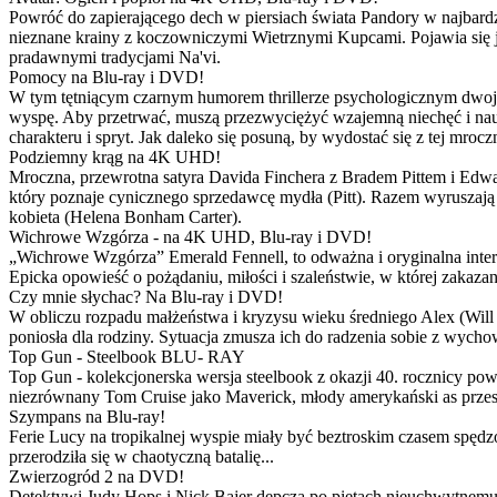
Powróć do zapierającego dech w piersiach świata Pandory w najbardzie
nieznane krainy z koczowniczymi Wietrznymi Kupcami. Pojawia się 
pradawnymi tradycjami Na'vi.
Pomocy na Blu-ray i DVD!
W tym tętniącym czarnym humorem thrillerze psychologicznym dwoje
wyspę. Aby przetrwać, muszą przezwyciężyć wzajemną niechęć i naucz
charakteru i spryt. Jak daleko się posuną, by wydostać się z tej mrocz
Podziemny krąg na 4K UHD!
Mroczna, przewrotna satyra Davida Finchera z Bradem Pittem i Ed
który poznaje cynicznego sprzedawcę mydła (Pitt). Razem wyruszają n
kobieta (Helena Bonham Carter).
Wichrowe Wzgórza - na 4K UHD, Blu-ray i DVD!
„Wichrowe Wzgórza” Emerald Fennell, to odważna i oryginalna interpr
Epicka opowieść o pożądaniu, miłości i szaleństwie, w której zakaza
Czy mnie słychac? Na Blu-ray i DVD!
W obliczu rozpadu małżeństwa i kryzysu wieku średniego Alex (Will 
poniosła dla rodziny. Sytuacja zmusza ich do radzenia sobie z wych
Top Gun - Steelbook BLU- RAY
Top Gun - kolekcjonerska wersja steelbook z okazji 40. rocznicy po
niezrównany Tom Cruise jako Maverick, młody amerykański as przestw
Szympans na Blu-ray!
Ferie Lucy na tropikalnej wyspie miały być beztroskim czasem spędz
przerodziła się w chaotyczną batalię...
Zwierzogród 2 na DVD!
Detektywi Judy Hops i Nick Bajer depczą po piętach nieuchwytnemu