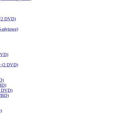
y (2 DVD)
5-płytowe)
 DVD)
my (2 DVD)
D)
 BD)
(2 DVD)
(2BD)
D)