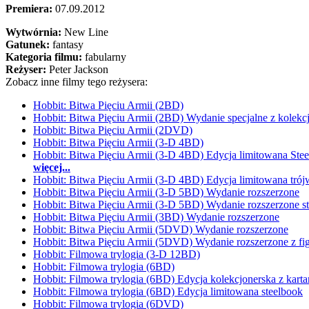
Premiera:
07.09.2012
Wytwórnia:
New Line
Gatunek:
fantasy
Kategoria filmu:
fabularny
Reżyser:
Peter Jackson
Zobacz inne filmy tego reżysera:
Hobbit: Bitwa Pięciu Armii (2BD)
Hobbit: Bitwa Pięciu Armii (2BD) Wydanie specjalne z kolekc
Hobbit: Bitwa Pięciu Armii (2DVD)
Hobbit: Bitwa Pięciu Armii (3-D 4BD)
Hobbit: Bitwa Pięciu Armii (3-D 4BD) Edycja limitowana Ste
więcej...
Hobbit: Bitwa Pięciu Armii (3-D 4BD) Edycja limitowana tró
Hobbit: Bitwa Pięciu Armii (3-D 5BD) Wydanie rozszerzone
Hobbit: Bitwa Pięciu Armii (3-D 5BD) Wydanie rozszerzone s
Hobbit: Bitwa Pięciu Armii (3BD) Wydanie rozszerzone
Hobbit: Bitwa Pięciu Armii (5DVD) Wydanie rozszerzone
Hobbit: Bitwa Pięciu Armii (5DVD) Wydanie rozszerzone z fi
Hobbit: Filmowa trylogia (3-D 12BD)
Hobbit: Filmowa trylogia (6BD)
Hobbit: Filmowa trylogia (6BD) Edycja kolekcjonerska z karta
Hobbit: Filmowa trylogia (6BD) Edycja limitowana steelbook
Hobbit: Filmowa trylogia (6DVD)