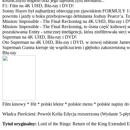
kosmicznym bogiem oraz jego tajemniczym heroldem...
F1: Film na 4K UHD, Blu-ray i DVD!
Sonny Hayes był najbardziej obiecującym zjawiskiem FORMUŁY 1® w 
powrotu i jazdy u boku przebojowego debiutanta Joshuy Pearce’a. To 
Mission: Impossible - The Final Reckoning na 4K UHD, Blu-ray i 
Mission: Impossible - The Final Reckoning, to ósma część kultowej 
poszukiwania Entity - sztucznej inteligencji, która zinfiltrowała sie
Superman na 4K UHD, Blu-ray i DVD!
Oto Superman na 4K UHD, Blu-ray i DVD, w nowej odsłonie Jamesa 
Superman Gunna kieruje się współczuciem i głęboko zakorzenioną wi
Blu-ray
Film kinowy *
Hit *
polski lektor *
polskie menu *
polskie napisy do
Władca Pierścieni: Powrót Króla Edycja rozszerzona (Wydanie 5-pły
Tytuł oryginalny:
Lord of the Rings: Return of the King Extended Ed