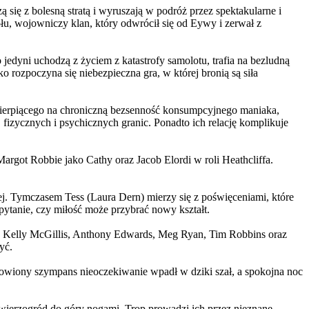
 się z bolesną stratą i wyruszają w podróż przez spektakularne i
, wojowniczy klan, który odwrócił się od Eywy i zerwał z
yni uchodzą z życiem z katastrofy samolotu, trafia na bezludną
rozpoczyna się niebezpieczna gra, w której bronią są siła
ierpiącego na chroniczną bezsenność konsumpcyjnego maniaka,
 fizycznych i psychicznych granic. Ponadto ich relację komplikuje
argot Robbie jako Cathy oraz Jacob Elordi w roli Heathcliffa.
ej. Tymczasem Tess (Laura Dern) mierzy się z poświęceniami, które
ytanie, czy miłość może przybrać nowy kształt.
er, Kelly McGillis, Anthony Edwards, Meg Ryan, Tim Robbins oraz
yć.
omowiony szympans nieoczekiwanie wpadł w dziki szał, a spokojna noc
ierzogród do góry nogami. Trop prowadzi ich przez nieznane