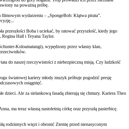
ystawiony na poważną próbę.
m filmowym wydarzeniu – „SpongeBob: Klątwa pirata”.
yzję...
a przeszłości Boba i uciekać, by ratować przyszłość, kiedy jego
 Regina Hall i Teyana Taylor.
us Schuster-Koloamatangi), wypędzony przez własny klan,
 przeciwników.
ata do naszej rzeczywistości z niebezpieczną misją. Czy ludzkość
rogu światowej kariery młody muzyk próbuje pogodzić presję
nadczasowych osiągnięć.
 dzieci. Ale za sielankową fasadą zbierają się chmury. Kariera Theo
ma teraz własną nastoletnią córkę oraz przyszłą pasierbicę.
iłą rodzinnych więzi i obronić Ziemię przed nienasyconym