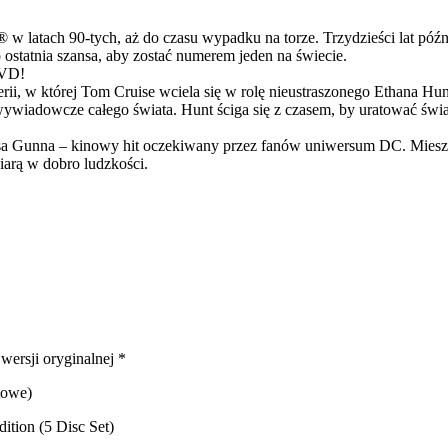
latach 90-tych, aż do czasu wypadku na torze. Trzydzieści lat późn
ostatnia szansa, aby zostać numerem jeden na świecie.
DVD!
serii, w której Tom Cruise wciela się w rolę nieustraszonego Ethana 
ci wywiadowcze całego świata. Hunt ściga się z czasem, by uratować świ
Gunna – kinowy hit oczekiwany przez fanów uniwersum DC. Mieszanka
arą w dobro ludzkości.
 wersji oryginalnej *
towe)
ition (5 Disc Set)