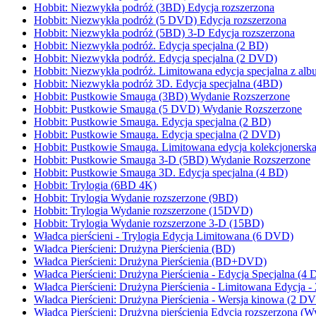
Hobbit: Niezwykła podróż (3BD) Edycja rozszerzona
Hobbit: Niezwykła podróż (5 DVD) Edycja rozszerzona
Hobbit: Niezwykła podróż (5BD) 3-D Edycja rozszerzona
Hobbit: Niezwykła podróż. Edycja specjalna (2 BD)
Hobbit: Niezwykła podróż. Edycja specjalna (2 DVD)
Hobbit: Niezwykła podróż. Limitowana edycja specjalna z a
Hobbit: Niezwykła podróż 3D. Edycja specjalna (4BD)
Hobbit: Pustkowie Smauga (3BD) Wydanie Rozszerzone
Hobbit: Pustkowie Smauga (5 DVD) Wydanie Rozszerzone
Hobbit: Pustkowie Smauga. Edycja specjalna (2 BD)
Hobbit: Pustkowie Smauga. Edycja specjalna (2 DVD)
Hobbit: Pustkowie Smauga. Limitowana edycja kolekcjonersk
Hobbit: Pustkowie Smauga 3-D (5BD) Wydanie Rozszerzone
Hobbit: Pustkowie Smauga 3D. Edycja specjalna (4 BD)
Hobbit: Trylogia (6BD 4K)
Hobbit: Trylogia Wydanie rozszerzone (9BD)
Hobbit: Trylogia Wydanie rozszerzone (15DVD)
Hobbit: Trylogia Wydanie rozszerzone 3-D (15BD)
Władca pierścieni - Trylogia Edycja Limitowana (6 DVD)
Władca Pierścieni: Drużyna Pierścienia (BD)
Władca Pierścieni: Drużyna Pierścienia (BD+DVD)
Władca Pierścieni: Drużyna Pierścienia - Edycja Specjalna (4
Władca Pierścieni: Drużyna Pierścienia - Limitowana Edycja -
Władca Pierścieni: Drużyna Pierścienia - Wersja kinowa (2 D
Władca Pierścieni: Drużyna pierścienia Edycja rozszerzona (W