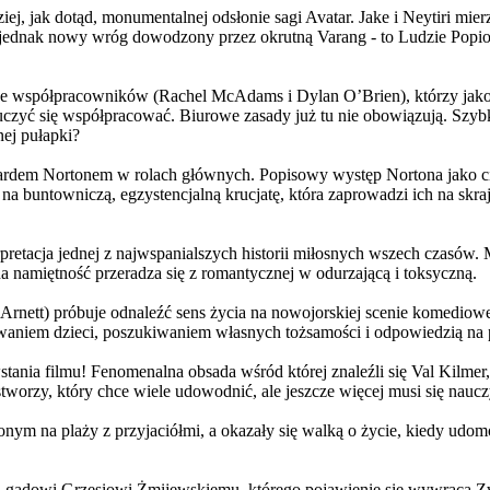
j, jak dotąd, monumentalnej odsłonie sagi Avatar. Jake i Neytiri mierzą
jednak nowy wróg dowodzony przez okrutną Varang - to Ludzie Popiołu
 współpracowników (Rachel McAdams i Dylan O’Brien), którzy jako jed
yć się współpracować. Biurowe zasady już tu nie obowiązują. Szybko 
nej pułapki?
wardem Nortonem w rolach głównych. Popisowy występ Nortona jako c
a buntowniczą, egzystencjalną krucjatę, która zaprowadzi ich na skraj
etacja jednej z najwspanialszych historii miłosnych wszech czasów. M
na namiętność przeradza się z romantycznej w odurzającą i toksyczną.
Arnett) próbuje odnaleźć sens życia na nowojorskiej scenie komediow
owaniem dzieci, poszukiwaniem własnych tożsamości i odpowiedzią na p
wstania filmu! Fenomenalna obsada wśród której znaleźli się Val Kilm
orzy, który chce wiele udowodnić, ale jeszcze więcej musi się naucz
onym na plaży z przyjaciółmi, a okazały się walką o życie, kiedy ud
 gadowi Grzesiowi Żmijewskiemu, którego pojawienie się wywraca Zw