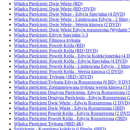
Władca Pierścieni: Dwie Wieże (BD)
Władca Pierścieni: Dwie Wieże (BD+DVD)
Władca Pierścieni: Dwie Wieże - Edycja Specjalna (4 DVD)
Władca Pierścieni: Dwie Wieże - Limitowana Edycja - 2 film
Władca Pierścieni: Dwie Wieże - Wersja kinowa (2 DVD)
Władca Pierścieni: Dwie Wieże Edycja rozszerzona (Wydanie 
Władca Pierścieni: Edycje Specjalne 1-3
Władca Pierścieni: Filmowa trylogia
Władca Pierścieni: Powrót Króla (BD)
Władca Pierścieni: Powrót Króla (BD+DVD)
Władca Pierścieni: Powrót Króla - Edycja Kolekcjonerska (4
Władca Pierścieni: Powrót Króla - Edycja Specjalna (4 DVD)
Władca Pierścieni: Powrót Króla - Limitowana Edycja - 2 fil
Władca Pierścieni: Powrót Króla - Wersja kinowa (2 DVD)
Władca Pierścieni: Trylogia (3BD+3DVD)
Władca Pierścieni:Trylogia Edycja Rozszerzona (6 BD+ 9 DV
Władca pierścieni: Zremasterowana trylogia wersja kinowa (3
Władca Pierścieni Drużyna Pierścienia- Edycja Rozszerzona 
Władca Pierścieni Drużyna Pierścienia - Edycja Rozszerzona 
Władca Pierścieni Dwie Wieże - Edycja Rozszerzona (2 DVD)
Władca Pierścieni Dwie Wieże - Edycja Rozszerzona (2BD)
Władca Pierścieni Powrót Króla - Edycja Rozszerzona (2 DV
Władca Pierścieni Powrót Króla - Edycja Rozszerzona (2BD)
Władca Pierścieni Trylogia (9BD 4K)
Śródziemie - Kompletna kolekcja 6 filmów (6BD)