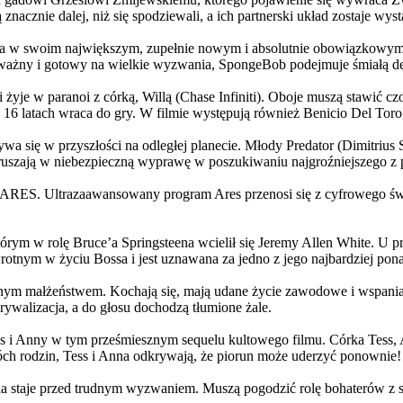
 znacznie dalej, niż się spodziewali, a ich partnerski układ zostaje w
życia w swoim największym, zupełnie nowym i absolutnie obowiązkowy
ażny i gotowy na wielkie wyzwania, SpongeBob podejmuje śmiałą dec
yje w paranoi z córką, Willą (Chase Infiniti). Oboje muszą stawić czoł
16 latach wraca do gry. W filmie występują również Benicio Del Toro,
grywa się w przyszłości na odległej planecie. Młody Predator (Dimitri
 ruszają w niebezpieczną wyprawę w poszukiwaniu najgroźniejszego z
: ARES. Ultrazaawansowany program Ares przenosi się z cyfrowego świ
rym w rolę Bruce’a Springsteena wcielił się Jeremy Allen White. U p
rotnym w życiu Bossa i jest uznawana za jedno z jego najbardziej po
jnym małżeństwem. Kochają się, mają udane życie zawodowe i wspaniałe
ywalizacja, a do głosu dochodzą tłumione żale.
 w tym prześmiesznym sequelu kultowego filmu. Córka Tess, Anna, 
h rodzin, Tess i Anna odkrywają, że piorun może uderzyć ponownie!
la staje przed trudnym wyzwaniem. Muszą pogodzić rolę bohaterów z s