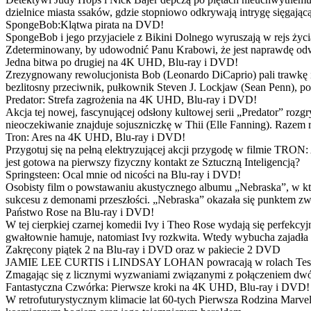
dzielnice miasta ssaków, gdzie stopniowo odkrywają intrygę sięgającą
SpongeBob:Klątwa pirata na DVD!
SpongeBob i jego przyjaciele z Bikini Dolnego wyruszają w rejs 
Zdeterminowany, by udowodnić Panu Krabowi, że jest naprawdę odw
Jedna bitwa po drugiej na 4K UHD, Blu-ray i DVD!
Zrezygnowany rewolucjonista Bob (Leonardo DiCaprio) pali trawkę i ż
bezlitosny przeciwnik, pułkownik Steven J. Lockjaw (Sean Penn), po 
Predator: Strefa zagrożenia na 4K UHD, Blu-ray i DVD!
Akcja tej nowej, fascynującej odsłony kultowej serii „Predator” roz
nieoczekiwanie znajduje sojuszniczkę w Thii (Elle Fanning). Razem
Tron: Ares na 4K UHD, Blu-ray i DVD!
Przygotuj się na pełną elektryzującej akcji przygodę w filmie TRON
jest gotowa na pierwszy fizyczny kontakt ze Sztuczną Inteligencją?
Springsteen: Ocal mnie od nicości na Blu-ray i DVD!
Osobisty film o powstawaniu akustycznego albumu „Nebraska”, w któ
sukcesu z demonami przeszłości. „Nebraska” okazała się punktem zw
Państwo Rose na Blu-ray i DVD!
W tej cierpkiej czarnej komedii Ivy i Theo Rose wydają się perfekcy
gwałtownie hamuje, natomiast Ivy rozkwita. Wtedy wybucha zajadła r
Zakręcony piątek 2 na Blu-ray i DVD oraz w pakiecie 2 DVD
JAMIE LEE CURTIS i LINDSAY LOHAN powracają w rolach Tess i Anny
Zmagając się z licznymi wyzwaniami związanymi z połączeniem dwóc
Fantastyczna Czwórka: Pierwsze kroki na 4K UHD, Blu-ray i DVD!
W retrofuturystycznym klimacie lat 60-tych Pierwsza Rodzina Marve