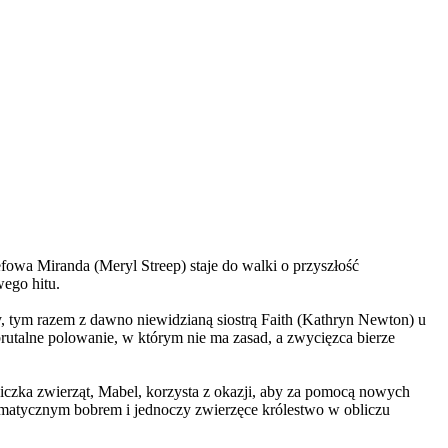
wa Miranda (Meryl Streep) staje do walki o przyszłość
wego hitu.
, tym razem z dawno niewidzianą siostrą Faith (Kathryn Newton) u
brutalne polowanie, w którym nie ma zasad, a zwycięzca bierze
czka zwierząt, Mabel, korzysta z okazji, aby za pomocą nowych
yzmatycznym bobrem i jednoczy zwierzęce królestwo w obliczu