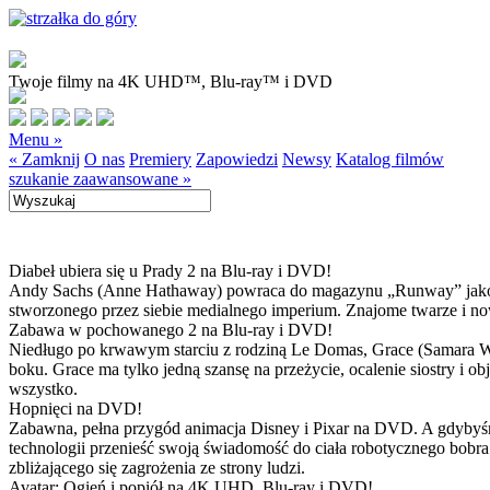
Twoje filmy na 4K UHD™, Blu-ray™ i DVD
Menu »
« Zamknij
O nas
Premiery
Zapowiedzi
Newsy
Katalog filmów
szukanie zaawansowane »
Diabeł ubiera się u Prady 2 na Blu-ray i DVD!
Andy Sachs (Anne Hathaway) powraca do magazynu „Runway” jako now
stworzonego przez siebie medialnego imperium. Znajome twarze i now
Zabawa w pochowanego 2 na Blu-ray i DVD!
Niedługo po krwawym starciu z rodziną Le Domas, Grace (Samara Wea
boku. Grace ma tylko jedną szansę na przeżycie, ocalenie siostry i
wszystko.
Hopnięci na DVD!
Zabawna, pełna przygód animacja Disney i Pixar na DVD. A gdybyśmy
technologii przenieść swoją świadomość do ciała robotycznego bobra
zbliżającego się zagrożenia ze strony ludzi.
Avatar: Ogień i popiół na 4K UHD, Blu-ray i DVD!