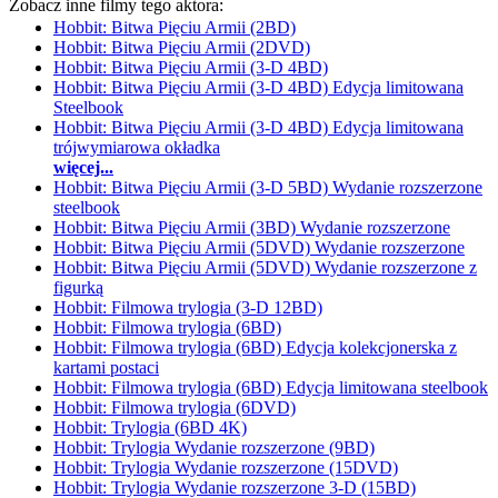
Zobacz inne filmy tego aktora:
Hobbit: Bitwa Pięciu Armii (2BD)
Hobbit: Bitwa Pięciu Armii (2DVD)
Hobbit: Bitwa Pięciu Armii (3-D 4BD)
Hobbit: Bitwa Pięciu Armii (3-D 4BD) Edycja limitowana
Steelbook
Hobbit: Bitwa Pięciu Armii (3-D 4BD) Edycja limitowana
trójwymiarowa okładka
więcej...
Hobbit: Bitwa Pięciu Armii (3-D 5BD) Wydanie rozszerzone
steelbook
Hobbit: Bitwa Pięciu Armii (3BD) Wydanie rozszerzone
Hobbit: Bitwa Pięciu Armii (5DVD) Wydanie rozszerzone
Hobbit: Bitwa Pięciu Armii (5DVD) Wydanie rozszerzone z
figurką
Hobbit: Filmowa trylogia (3-D 12BD)
Hobbit: Filmowa trylogia (6BD)
Hobbit: Filmowa trylogia (6BD) Edycja kolekcjonerska z
kartami postaci
Hobbit: Filmowa trylogia (6BD) Edycja limitowana steelbook
Hobbit: Filmowa trylogia (6DVD)
Hobbit: Trylogia (6BD 4K)
Hobbit: Trylogia Wydanie rozszerzone (9BD)
Hobbit: Trylogia Wydanie rozszerzone (15DVD)
Hobbit: Trylogia Wydanie rozszerzone 3-D (15BD)