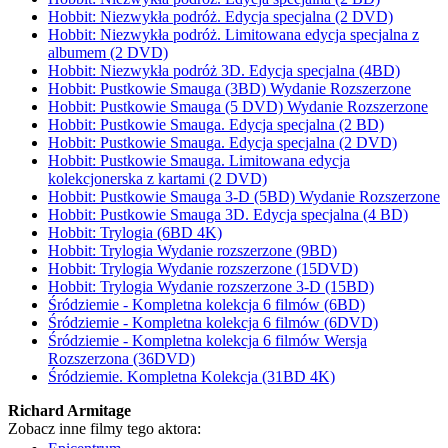
Hobbit: Niezwykła podróż. Edycja specjalna (2 DVD)
Hobbit: Niezwykła podróż. Limitowana edycja specjalna z
albumem (2 DVD)
Hobbit: Niezwykła podróż 3D. Edycja specjalna (4BD)
Hobbit: Pustkowie Smauga (3BD) Wydanie Rozszerzone
Hobbit: Pustkowie Smauga (5 DVD) Wydanie Rozszerzone
Hobbit: Pustkowie Smauga. Edycja specjalna (2 BD)
Hobbit: Pustkowie Smauga. Edycja specjalna (2 DVD)
Hobbit: Pustkowie Smauga. Limitowana edycja
kolekcjonerska z kartami (2 DVD)
Hobbit: Pustkowie Smauga 3-D (5BD) Wydanie Rozszerzone
Hobbit: Pustkowie Smauga 3D. Edycja specjalna (4 BD)
Hobbit: Trylogia (6BD 4K)
Hobbit: Trylogia Wydanie rozszerzone (9BD)
Hobbit: Trylogia Wydanie rozszerzone (15DVD)
Hobbit: Trylogia Wydanie rozszerzone 3-D (15BD)
Śródziemie - Kompletna kolekcja 6 filmów (6BD)
Śródziemie - Kompletna kolekcja 6 filmów (6DVD)
Śródziemie - Kompletna kolekcja 6 filmów Wersja
Rozszerzona (36DVD)
Śródziemie. Kompletna Kolekcja (31BD 4K)
Richard Armitage
Zobacz inne filmy tego aktora: