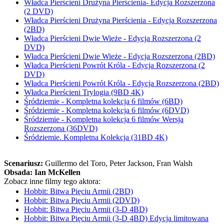
Władca Pierścieni Drużyna Pierścienia- Edycja Rozszerzona
(2 DVD)
Władca Pierścieni Drużyna Pierścienia - Edycja Rozszerzona
(2BD)
Władca Pierścieni Dwie Wieże - Edycja Rozszerzona (2
DVD)
Władca Pierścieni Dwie Wieże - Edycja Rozszerzona (2BD)
Władca Pierścieni Powrót Króla - Edycja Rozszerzona (2
DVD)
Władca Pierścieni Powrót Króla - Edycja Rozszerzona (2BD)
Władca Pierścieni Trylogia (9BD 4K)
Śródziemie - Kompletna kolekcja 6 filmów (6BD)
Śródziemie - Kompletna kolekcja 6 filmów (6DVD)
Śródziemie - Kompletna kolekcja 6 filmów Wersja
Rozszerzona (36DVD)
Śródziemie. Kompletna Kolekcja (31BD 4K)
Scenariusz:
Guillermo del Toro
, Peter Jackson
, Fran Walsh
Obsada:
Ian McKellen
Zobacz inne filmy tego aktora:
Hobbit: Bitwa Pięciu Armii (2BD)
Hobbit: Bitwa Pięciu Armii (2DVD)
Hobbit: Bitwa Pięciu Armii (3-D 4BD)
Hobbit: Bitwa Pięciu Armii (3-D 4BD) Edycja limitowana