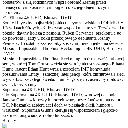
bohaterów z siłą rodzinnych więzi i obronić Ziemię przed
nienasyconym kosmicznym bogiem oraz jego tajemniczym
heroldem...
F1: Film na 4K UHD, Blu-ray i DVD!
Sonny Hayes był najbardziej obiecującym zjawiskiem FORMUŁY
1® w latach 90-tych, aż do czasu wypadku na torze. Trzydzieści lat
później dawny kolega z zespołu, Ruben Cervantes, przekonuje go
do powrotu i jazdy u boku przebojowego debiutanta Joshuy
Pearce’a. To ostatnia szansa, aby zostać numerem jeden na świecie.
Mission: Impossible - The Final Reckoning na 4K UHD, Blu-ray i
DVD!
Mission: Impossible - The Final Reckoning, to ósma część kultowej
serii, w której Tom Cruise wciela się w rolę nieustraszonego Ethana
Hunta. Agent Ethan Hunt wraz z zespołem IMF kontynuują
poszukiwania Entity - sztucznej inteligencji, która zinfiltrowała sieci
wywiadowcze całego świata. Hunt ściga się z czasem, by uratować
świat, który znamy.
Superman na 4K UHD, Blu-ray i DVD!
Oto Superman na 4K UHD, Blu-ray i DVD, w nowej odsłonie
Jamesa Gunna – kinowy hit oczekiwany przez fanów uniwersum
DC. Mieszanka zapierającej dech w piersiach akcji, humoru i
wzruszeń. Superman Gunna kieruje się współczuciem i głęboko
zakorzenioną wiarą w dobro ludzkości.
Blu-ray