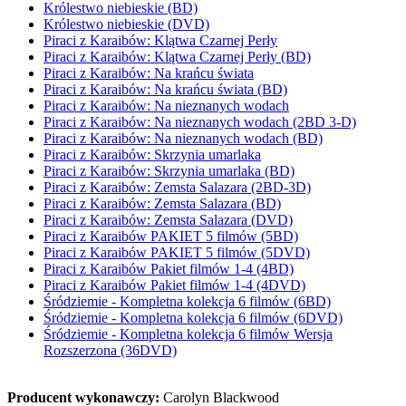
Królestwo niebieskie (BD)
Królestwo niebieskie (DVD)
Piraci z Karaibów: Klątwa Czarnej Perły
Piraci z Karaibów: Klątwa Czarnej Perły (BD)
Piraci z Karaibów: Na krańcu świata
Piraci z Karaibów: Na krańcu świata (BD)
Piraci z Karaibów: Na nieznanych wodach
Piraci z Karaibów: Na nieznanych wodach (2BD 3-D)
Piraci z Karaibów: Na nieznanych wodach (BD)
Piraci z Karaibów: Skrzynia umarlaka
Piraci z Karaibów: Skrzynia umarlaka (BD)
Piraci z Karaibów: Zemsta Salazara (2BD-3D)
Piraci z Karaibów: Zemsta Salazara (BD)
Piraci z Karaibów: Zemsta Salazara (DVD)
Piraci z Karaibów PAKIET 5 filmów (5BD)
Piraci z Karaibów PAKIET 5 filmów (5DVD)
Piraci z Karaibów Pakiet filmów 1-4 (4BD)
Piraci z Karaibów Pakiet filmów 1-4 (4DVD)
Śródziemie - Kompletna kolekcja 6 filmów (6BD)
Śródziemie - Kompletna kolekcja 6 filmów (6DVD)
Śródziemie - Kompletna kolekcja 6 filmów Wersja
Rozszerzona (36DVD)
Producent wykonawczy:
Carolyn Blackwood