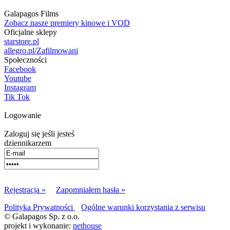
Galapagos Films
Zobacz nasze premiery kinowe i VOD
Oficjalne sklepy
starstore.pl
allegro.pl/Zafilmowani
Społeczności
Facebook
Youtube
Instagram
Tik Tok
Logowanie
Zaloguj się jeśli jesteś
dziennikarzem
Rejestracja »
Zapomniałem hasła »
Polityka Prywatności
Ogólne warunki korzystania z serwisu
© Galapagos Sp. z o.o.
projekt i wykonanie:
nethouse