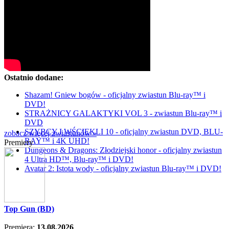
Ostatnio dodane:
Shazam! Gniew bogów - oficjalny zwiastun Blu-ray™ i
DVD!
STRAŻNICY GALAKTYKI VOL 3 - zwiastun Blu-ray™ i
DVD
SZYBCY I WŚCIEKLI 10 - oficjalny zwiastun DVD, BLU-
zobacz więcej zwiastunów »
RAY™ i 4K UHD!
Premiery
Dungeons & Dragons: Złodziejski honor - oficjalny zwiastun
4 Ultra HD™, Blu-ray™ i DVD!
Avatar 2: Istota wody - oficjalny zwiastun Blu-ray™ i DVD!
Top Gun (BD)
Premiera:
13.08.2026