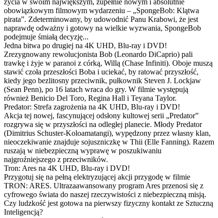
życia w swoim największym, zupełnie nowym i absolutnie
obowiązkowym filmowym wydarzeniu – „SpongeBob: Klątwa
pirata”. Zdeterminowany, by udowodnić Panu Krabowi, że jest
naprawdę odważny i gotowy na wielkie wyzwania, SpongeBob
podejmuje śmiałą decyzję...
Jedna bitwa po drugiej na 4K UHD, Blu-ray i DVD!
Zrezygnowany rewolucjonista Bob (Leonardo DiCaprio) pali
trawkę i żyje w paranoi z córką, Willą (Chase Infiniti). Oboje muszą
stawić czoła przeszłości Boba i uciekać, by ratować przyszłość,
kiedy jego bezlitosny przeciwnik, pułkownik Steven J. Lockjaw
(Sean Penn), po 16 latach wraca do gry. W filmie występują
również Benicio Del Toro, Regina Hall i Teyana Taylor.
Predator: Strefa zagrożenia na 4K UHD, Blu-ray i DVD!
Akcja tej nowej, fascynującej odsłony kultowej serii „Predator”
rozgrywa się w przyszłości na odległej planecie. Młody Predator
(Dimitrius Schuster-Koloamatangi), wypędzony przez własny klan,
nieoczekiwanie znajduje sojuszniczkę w Thii (Elle Fanning). Razem
ruszają w niebezpieczną wyprawę w poszukiwaniu
najgroźniejszego z przeciwników.
Tron: Ares na 4K UHD, Blu-ray i DVD!
Przygotuj się na pełną elektryzującej akcji przygodę w filmie
TRON: ARES. Ultrazaawansowany program Ares przenosi się z
cyfrowego świata do naszej rzeczywistości z niebezpieczną misją.
Czy ludzkość jest gotowa na pierwszy fizyczny kontakt ze Sztuczną
Inteligencją?