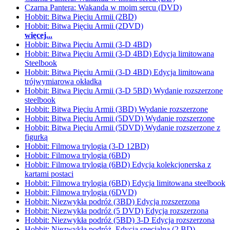
Czarna Pantera: Wakanda w moim sercu (DVD)
Hobbit: Bitwa Pięciu Armii (2BD)
Hobbit: Bitwa Pięciu Armii (2DVD)
więcej...
Hobbit: Bitwa Pięciu Armii (3-D 4BD)
Hobbit: Bitwa Pięciu Armii (3-D 4BD) Edycja limitowana
Steelbook
Hobbit: Bitwa Pięciu Armii (3-D 4BD) Edycja limitowana
trójwymiarowa okładka
Hobbit: Bitwa Pięciu Armii (3-D 5BD) Wydanie rozszerzone
steelbook
Hobbit: Bitwa Pięciu Armii (3BD) Wydanie rozszerzone
Hobbit: Bitwa Pięciu Armii (5DVD) Wydanie rozszerzone
Hobbit: Bitwa Pięciu Armii (5DVD) Wydanie rozszerzone z
figurką
Hobbit: Filmowa trylogia (3-D 12BD)
Hobbit: Filmowa trylogia (6BD)
Hobbit: Filmowa trylogia (6BD) Edycja kolekcjonerska z
kartami postaci
Hobbit: Filmowa trylogia (6BD) Edycja limitowana steelbook
Hobbit: Filmowa trylogia (6DVD)
Hobbit: Niezwykła podróż (3BD) Edycja rozszerzona
Hobbit: Niezwykła podróż (5 DVD) Edycja rozszerzona
Hobbit: Niezwykła podróż (5BD) 3-D Edycja rozszerzona
Hobbit: Niezwykła podróż. Edycja specjalna (2 BD)