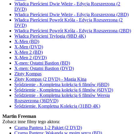
Władca Pierścieni Dwie Wieże - Edycja Rozszerzona (2
DVD)
Władca Pierścieni Dwie Wieże - Edycja Rozszerzona (2BD)
Władca Pierścieni Powrót Króla - Edycja Rozszerzona (2
DVD)
Władca Pierścieni Powrót Króla - Edycja Rozszerzona (2BD)
Władca Pierścieni Trylogia (9BD 4K)
X-Men (BD)
X-Men (DVD)
X-Men 2 (BD)
X-Men 2 (DVD)
X-men: Ostatni Bastion (BD)
X-men: Ostatni Bastion (DVD)
Złoty Kompas
Złoty Kompas (2 DVD) - Magia Kina
Śródziemie - Kompletna kolekcja 6 filmów (6BD)
Śródziemie - Kompletna kolekcja 6 filmów (6DVD)
Śródziemie - Kompletna kolekcja 6 filmów Wersja
Rozszerzona (36DVD)
Śródziemie. Kompletna Kolekcja (31BD 4K)
Martin Freeman
Zobacz inne filmy tego aktora:
Czarna Pantera 1-2 Pakiet (2 DVD)
Czarna Pantera: Wakanda w moim sercu (BD)