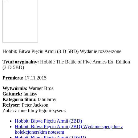
Hobbit: Bitwa Pięciu Armii (3-D 5BD) Wydanie rozszerzone
Tytuł oryginalny:
Hobbit: The Battle of Five Armies Ex. Edition
(3-D 5BD)
Premiera:
17.11.2015
Wytwórnia:
Warner Bros.
Gatunek:
fantasy
Kategoria filmu:
fabularny
Reżyser:
Peter Jackson
Zobacz inne filmy tego reżysera:
Hobbit: Bitwa Pięciu Armii (2BD)
Hobbit: Bitwa Pięciu Armii (2BD) Wydanie specjalne z
kolekcjonerskim notesem
Hobbit: Bitwa Pięciu Armii (2DVD)