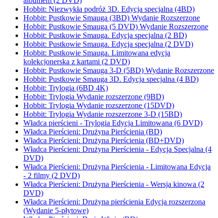
albumem (2 DVD)
Hobbit: Niezwykła podróż 3D. Edycja specjalna (4BD)
Hobbit: Pustkowie Smauga (3BD) Wydanie Rozszerzone
Hobbit: Pustkowie Smauga (5 DVD) Wydanie Rozszerzone
Hobbit: Pustkowie Smauga. Edycja specjalna (2 BD)
Hobbit: Pustkowie Smauga. Edycja specjalna (2 DVD)
Hobbit: Pustkowie Smauga. Limitowana edycja
kolekcjonerska z kartami (2 DVD)
Hobbit: Pustkowie Smauga 3-D (5BD) Wydanie Rozszerzone
Hobbit: Pustkowie Smauga 3D. Edycja specjalna (4 BD)
Hobbit: Trylogia (6BD 4K)
Hobbit: Trylogia Wydanie rozszerzone (9BD)
Hobbit: Trylogia Wydanie rozszerzone (15DVD)
Hobbit: Trylogia Wydanie rozszerzone 3-D (15BD)
Władca pierścieni - Trylogia Edycja Limitowana (6 DVD)
Władca Pierścieni: Drużyna Pierścienia (BD)
Władca Pierścieni: Drużyna Pierścienia (BD+DVD)
Władca Pierścieni: Drużyna Pierścienia - Edycja Specjalna (4
DVD)
Władca Pierścieni: Drużyna Pierścienia - Limitowana Edycja
- 2 filmy (2 DVD)
Władca Pierścieni: Drużyna Pierścienia - Wersja kinowa (2
DVD)
Władca Pierścieni: Drużyna pierścienia Edycja rozszerzona
(Wydanie 5-płytowe)