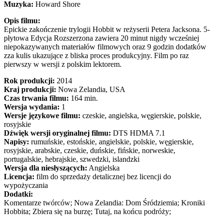
Muzyka:
Howard Shore
Opis filmu:
Epickie zakończenie trylogii Hobbit w reżyserii Petera Jacksona. 5-
płytowa Edycja Rozszerzona zawiera 20 minut nigdy wcześniej
niepokazywanych materiałów filmowych oraz 9 godzin dodatków
zza kulis ukazujące z bliska proces produkcyjny. Film po raz
pierwszy w wersji z polskim lektorem.
Rok produkcji:
2014
Kraj produkcji:
Nowa Zelandia, USA
Czas trwania filmu:
164 min.
Wersja wydania:
1
Wersje językowe filmu:
czeskie, angielska, węgierskie, polskie,
rosyjskie
Dźwięk wersji oryginalnej filmu:
DTS HDMA 7.1
Napisy:
rumuńskie, estońskie, angielskie, polskie, węgierskie,
rosyjskie, arabskie, czeskie, duńskie, fińskie, norweskie,
portugalskie, hebrajskie, szwedzki, islandzki
Wersja dla niesłyszących:
Angielska
Licencja:
film do sprzedaży detalicznej bez licencji do
wypożyczania
Dodatki:
Komentarze twórców; Nowa Zelandia: Dom Śródziemia; Kroniki
Hobbita; Zbiera się na burzę; Tutaj, na końcu podróży;