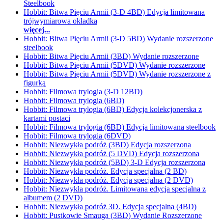
Steelbook
Hobbit: Bitwa Pięciu Armii (3-D 4BD) Edycja limitowana
trójwymiarowa okładka
więcej...
Hobbit: Bitwa Pięciu Armii (3-D 5BD) Wydanie rozszerzone
steelbook
Hobbit: Bitwa Pięciu Armii (3BD) Wydanie rozszerzone
Hobbit: Bitwa Pięciu Armii (5DVD) Wydanie rozszerzone
Hobbit: Bitwa Pięciu Armii (5DVD) Wydanie rozszerzone z
figurką
Hobbit: Filmowa trylogia (3-D 12BD)
Hobbit: Filmowa trylogia (6BD)
Hobbit: Filmowa trylogia (6BD) Edycja kolekcjonerska z
kartami postaci
Hobbit: Filmowa trylogia (6BD) Edycja limitowana steelbook
Hobbit: Filmowa trylogia (6DVD)
Hobbit: Niezwykła podróż (3BD) Edycja rozszerzona
Hobbit: Niezwykła podróż (5 DVD) Edycja rozszerzona
Hobbit: Niezwykła podróż (5BD) 3-D Edycja rozszerzona
Hobbit: Niezwykła podróż. Edycja specjalna (2 BD)
Hobbit: Niezwykła podróż. Edycja specjalna (2 DVD)
Hobbit: Niezwykła podróż. Limitowana edycja specjalna z
albumem (2 DVD)
Hobbit: Niezwykła podróż 3D. Edycja specjalna (4BD)
Hobbit: Pustkowie Smauga (3BD) Wydanie Rozszerzone