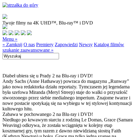
Twoje filmy na 4K UHD™, Blu-ray™ i DVD
Menu »
« Zamknij
O nas
Premiery
Zapowiedzi
Newsy
Katalog filmów
szukanie zaawansowane »
Diabeł ubiera się u Prady 2 na Blu-ray i DVD!
Andy Sachs (Anne Hathaway) powraca do magazynu „Runway”
jako nowa redaktorka działu reportaży. Tymczasem jej legendarna
była szefowa Miranda (Meryl Streep) staje do walki o przyszłość
stworzonego przez siebie medialnego imperium. Znajome twarze i
nowe postacie spotykają się na wybiegu w tej stylowej kontynuacji
kultowego hitu.
Zabawa w pochowanego 2 na Blu-ray i DVD!
Niedługo po krwawym starciu z rodziną Le Domas, Grace (Samara
Weaving) odkrywa, że została wciągnięta w kolejny etap
koszmarnej gry, tym razem z dawno niewidzianą siostrą Faith
(Kathryn Newton) u boku. Grace ma tylko jedną szansę na