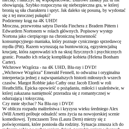
obowiązują. Szybko rozpoczyna się niebezpieczna gra, w której
bronią są siła charakteru i spryt. Jak daleko się posuną, by wydostać
się z tej mrocznej pułapki?
Podziemny krąg na 4K UHD!
Mroczna, przewrotna satyra Davida Finchera z Bradem Pittem i
Edwardem Nortonem w rolach głównych. Popisowy występ
Nortona jako cierpiącego na chroniczną bezsenność
konsumpcyjnego maniaka, który poznaje cynicznego sprzedawcę
mydła (Pitt). Razem wyruszają na buntowniczą, egzystencjalną
krucjatę, która zaprowadzi ich na skraj fizycznych i psychicznych
granic. Ponadto ich relację komplikuje kobieta (Helena Bonham
Carter).
Wichrowe Wzgórza - na 4K UHD, Blu-ray i DVD!
„Wichrowe Wzgórza” Emerald Fennell, to odważna i oryginalna
interpretacja jednej z najwspanialszych historii miłosnych wszech
czasów. Margot Robbie jako Cathy oraz Jacob Elordi w roli
Heathcliffa. Epicka opowieść o pożądaniu, miłości i szaleństwie, w
której zakazana namiętność przeradza się z romantycznej w
odurzającą i toksyczną.
Czy mnie słychac? Na Blu-ray i DVD!
W obliczu rozpadu małżeństwa i kryzysu wieku średniego Alex
(Will Arnett) próbuje odnaleźć sens życia na nowojorskiej scenie
komediowej. Tymczasem Tess (Laura Dern) mierzy się z
poświęceniami, które poniosła dla rodziny. Sytuacja zmusza ich do