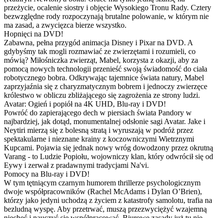
przeżycie, ocalenie siostry i objęcie Wysokiego Tronu Rady. Cztery
bezwzględne rody rozpoczynają brutalne polowanie, w którym nie
ma zasad, a zwycięzca bierze wszystko.
Hopnięci na DVD!
Zabawna, pełna przygód animacja Disney i Pixar na DVD. A
gdybyśmy tak mogli rozmawiać ze zwierzętami i rozumieli, co
mówią? Miłośniczka zwierząt, Mabel, korzysta z okazji, aby za
pomocą nowych technologii przenieść swoją świadomość do ciała
robotycznego bobra. Odkrywając tajemnice świata natury, Mabel
zaprzyjaźnia się z charyzmatycznym bobrem i jednoczy zwierzęce
królestwo w obliczu zbliżającego się zagrożenia ze strony ludzi.
Avatar: Ogień i popiół na 4K UHD, Blu-ray i DVD!
Powróć do zapierającego dech w piersiach świata Pandory w
najbardziej, jak dotąd, monumentalnej odsłonie sagi Avatar. Jake i
Neytiri mierzą się z bolesną stratą i wyruszają w podróż przez
spektakularne i nieznane krainy z koczowniczymi Wietrznymi
Kupcami. Pojawia się jednak nowy wróg dowodzony przez okrutną
Varang - to Ludzie Popiołu, wojowniczy klan, który odwrócił się od
Eywy i zerwał z pradawnymi tradycjami Na'vi.
Pomocy na Blu-ray i DVD!
W tym tętniącym czarnym humorem thrillerze psychologicznym
dwoje współpracowników (Rachel McAdams i Dylan O’Brien),
którzy jako jedyni uchodzą z życiem z katastrofy samolotu, trafia na
bezludną wyspę. Aby przetrwać, muszą przezwyciężyć wzajemną
niechęć i nauczyć się współpracować. Biurowe zasady już tu nie