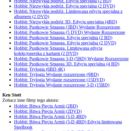
Hobbit: Niezwykła podróż. Edycja specjalna (2 BD)
Hobbit: Niezwykła podróż. Edycja specjalna (2 DVD)
Hobbit: Niezwykła podróż. Limitowana edycja specjalna z
albumem (2 DVD)
Hobbit: Niezwykła podróż 3D. Edycja specjalna (4BD)
Hobbit: Pustkowie Smauga (3BD) Wydanie Rozszerzone
Hobbit: Pustkowie Smauga (5 DVD) Wydanie Rozszerzone
Hobbit: Pustkowie Smauga. Edycja specjalna (2 BD)
Hobbit: Pustkowie Smauga. Edycja specjalna (2 DVD)
Hobbit: Pustkowie Smauga. Limitowana edycja
kolekcjonerska z kartami (2 DVD)
Hobbit: Pustkowie Smauga 3-D (5BD) Wydanie Rozszerzone
Hobbit: Pustkowie Smauga 3D. Edycja specjalna (4 BD)
Hobbit: Trylogia (6BD 4K)
Hobbit: Trylogia Wydanie rozszerzone (9BD)
Hobbit: Trylogia Wydanie rozszerzone (15DVD)
Hobbit: Trylogia Wydanie rozszerzone 3-D (15BD)
Ken Stott
Zobacz inne filmy tego aktora:
Hobbit: Bitwa Pięciu Armii (2BD)
Hobbit: Bitwa Pięciu Armii (2DVD)
Hobbit: Bitwa Pięciu Armii (3-D 4BD)
Hobbit: Bitwa Pięciu Armii (3-D 4BD) Edycja limitowana
Steelbook