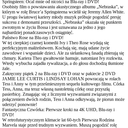
Springsteen: Ocal mnie od nicości na Blu-ray i DVD!
Osobisty film o powstawaniu akustycznego albumu „Nebraska”, w
którym w rolę Bruce’a Springsteena wcielił się Jeremy Allen White.
U progu światowej kariery młody muzyk próbuje pogodzić presję
sukcesu z demonami przeszłości. „Nebraska” okazała się punktem
zwrotnym w życiu Bossa i jest uznawana za jedno z jego
najbardziej ponadczasowych osiągnięć.
Państwo Rose na Blu-ray i DVD!
W tej cierpkiej czarnej komedii Ivy i Theo Rose wydają się
perfekcyjnym małżeństwem. Kochają się, mają udane życie
zawodowe i wspaniałe dzieci. Ale za sielankową fasadą zbierają się
chmury. Kariera Theo gwałtownie hamuje, natomiast Ivy rozkwita.
Wtedy wybucha zajadła rywalizacja, a do głosu dochodzą tłumione
żale.
Zakręcony piątek 2 na Blu-ray i DVD oraz w pakiecie 2 DVD
JAMIE LEE CURTIS i LINDSAY LOHAN powracają w rolach
Tess i Anny w tym prześmiesznym sequelu kultowego filmu. Córka
Tess, Anna, ma teraz własną nastoletnią córkę oraz przyszłą
pasierbicę. Zmagając się z licznymi wyzwaniami związanymi z
połączeniem dwóch rodzin, Tess i Anna odkrywają, że piorun może
uderzyć ponownie!
Fantastyczna Czwórka: Pierwsze kroki na 4K UHD, Blu-ray i
DVD!
W retrofuturystycznym klimacie lat 60-tych Pierwsza Rodzina
Marvela staje przed trudnym wyzwaniem. Muszą pogodzić rolę