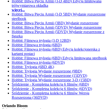
Hobbit: Bitwa Pięciu Armii (3-D 4BD) Edycja limitowana
trójwymiarowa okładka
więcej...
Hobbit: Bitwa Pięciu Armii (3-D 5BD) Wydanie rozszerzone
steelbook
Hobbit: Bitwa Pięciu Armii (3BD) Wydanie rozszerzone
Hobbit: Bitwa Pięciu Armii (5DVD) Wydanie rozszerzone
Hobbit: Bitwa Pięciu Armii (5DVD) Wydanie rozszerzone z
figurką
Hobbit: Filmowa trylogia (3-D 12BD)
Hobbit: Filmowa trylogia (6BD)
Hobbit: Filmowa trylogia (6BD) Edycja kolekcjonerska z
kartami postaci
Hobbit: Filmowa trylogia (6BD) Edycja limitowana steelbook
Hobbit: Filmowa trylogia (6DVD)
Hobbit: Trylogia (6BD 4K)
Hobbit: Trylogia Wydanie rozszerzone (9BD)
Hobbit: Trylogia Wydanie rozszerzone (15DVD)
Hobbit: Trylogia Wydanie rozszerzone 3-D (15BD)
Śródziemie - Kompletna kolekcja 6 filmów (6BD)
Śródziemie - Kompletna kolekcja 6 filmów (6DVD)
Śródziemie - Kompletna kolekcja 6 filmów Wersja
Rozszerzona (36DVD)
Orlando Bloom