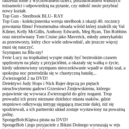
radzenia sobie z wychowaniem dzieci, poszukiwaniem własnych
tożsamości i odpowiedzią na pytanie, czy miłość może przybrać
nowy kształt.
Top Gun - Steelbook BLU- RAY
Top Gun - kolekcjonerska wersja steelbook z okazji 40. rocznicy
powstania filmu! Fenomenalna obsada wśród której znaleźli się Val
Kilmer, Kelly McGillis, Anthony Edwards, Meg Ryan, Tim Robbins
oraz niezrównany Tom Cruise jako Maverick, młody amerykański
as przestworzy, który chce wiele udowodnić, ale jeszcze więcej
musi się nauczyć.
Szympans na Blu-ray!
Ferie Lucy na tropikalnej wyspie miały być beztroskim czasem
spędzonym na plaży z przyjaciółmi, a okazały się walką o życie,
kiedy udomowiony szympans nieoczekiwanie wpadł w dziki szał, a
spokojna noc przerodziła się w chaotyczną batalię...
Zwierzogród 2 na DVD!
Detektywi Judy Hops i Nick Bajer depczą po piętach
nieuchwytnemu gadowi Grzesiowi Żmijewskiemu, którego
pojawienie się wywraca Zwierzogród do góry nogami. Trop
prowadzi ich przez nieznane dzielnice miasta ssaków, gdzie
stopniowo odkrywają intrygę sięgającą znacznie dalej, niż się
spodziewali, a ich partnerski układ zostaje wystawiony na poważną
próbę.
SpongeBob:Klątwa pirata na DVD!
SpongeBob i jego przyjaciele z Bikini Dolnego wyruszają w rejs