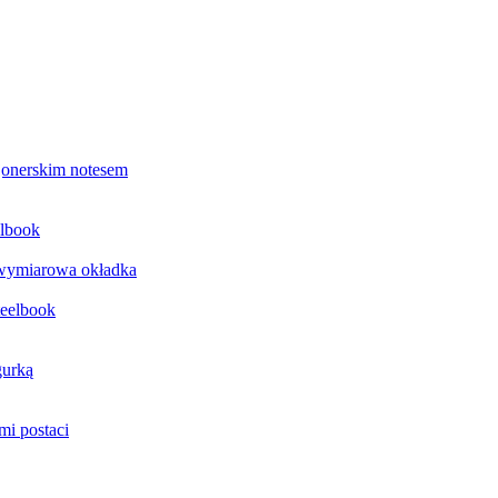
jonerskim notesem
elbook
jwymiarowa okładka
teelbook
gurką
mi postaci