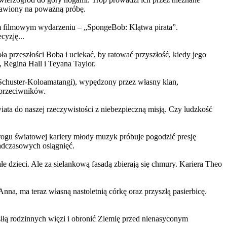
ystawiony na poważną próbę.
m filmowym wydarzeniu – „SpongeBob: Klątwa pirata”.
yzję...
a przeszłości Boba i uciekać, by ratować przyszłość, kiedy jego
 Regina Hall i Teyana Taylor.
us Schuster-Koloamatangi), wypędzony przez własny klan,
 przeciwników.
ata do naszej rzeczywistości z niebezpieczną misją. Czy ludzkość
rogu światowej kariery młody muzyk próbuje pogodzić presję
nadczasowych osiągnięć.
 dzieci. Ale za sielankową fasadą zbierają się chmury. Kariera Theo
ma teraz własną nastoletnią córkę oraz przyszłą pasierbicę.
iłą rodzinnych więzi i obronić Ziemię przed nienasyconym