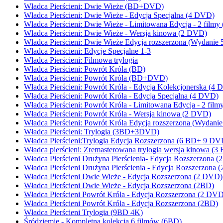
Władca Pierścieni: Dwie Wieże (BD+DVD)
Władca Pierścieni: Dwie Wieże - Edycja Specjalna (4 DVD)
Władca Pierścieni: Dwie Wieże - Limitowana Edycja - 2 film
Władca Pierścieni: Dwie Wieże - Wersja kinowa (2 DVD)
Władca Pierścieni: Dwie Wieże Edycja rozszerzona (Wydanie 
Władca Pierścieni: Edycje Specjalne 1-3
Władca Pierścieni: Filmowa trylogia
Władca Pierścieni: Powrót Króla (BD)
Władca Pierścieni: Powrót Króla (BD+DVD)
Władca Pierścieni: Powrót Króla - Edycja Kolekcjonerska (4
Władca Pierścieni: Powrót Króla - Edycja Specjalna (4 DVD)
Władca Pierścieni: Powrót Króla - Limitowana Edycja - 2 fil
Władca Pierścieni: Powrót Króla - Wersja kinowa (2 DVD)
Władca Pierścieni: Powrót Króla Edycja rozszerzona (Wydanie
Władca Pierścieni: Trylogia (3BD+3DVD)
Władca Pierścieni:Trylogia Edycja Rozszerzona (6 BD+ 9 DV
Władca pierścieni: Zremasterowana trylogia wersja kinowa (3
Władca Pierścieni Drużyna Pierścienia- Edycja Rozszerzona 
Władca Pierścieni Drużyna Pierścienia - Edycja Rozszerzona 
Władca Pierścieni Dwie Wieże - Edycja Rozszerzona (2 DVD)
Władca Pierścieni Dwie Wieże - Edycja Rozszerzona (2BD)
Władca Pierścieni Powrót Króla - Edycja Rozszerzona (2 DV
Władca Pierścieni Powrót Króla - Edycja Rozszerzona (2BD)
Władca Pierścieni Trylogia (9BD 4K)
Śródziemie - Kompletna kolekcja 6 filmów (6BD)