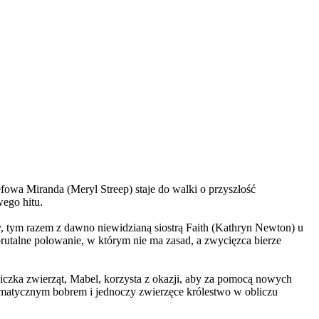
wa Miranda (Meryl Streep) staje do walki o przyszłość
wego hitu.
, tym razem z dawno niewidzianą siostrą Faith (Kathryn Newton) u
brutalne polowanie, w którym nie ma zasad, a zwycięzca bierze
czka zwierząt, Mabel, korzysta z okazji, aby za pomocą nowych
yzmatycznym bobrem i jednoczy zwierzęce królestwo w obliczu