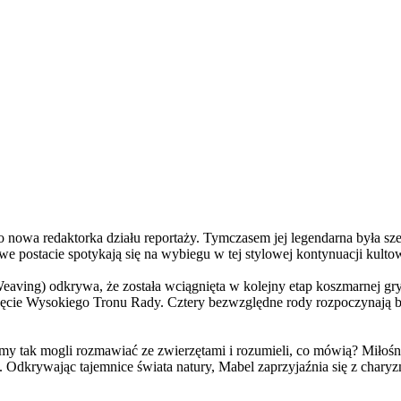
a redaktorka działu reportaży. Tymczasem jej legendarna była szefo
e postacie spotykają się na wybiegu w tej stylowej kontynuacji kulto
ving) odkrywa, że została wciągnięta w kolejny etap koszmarnej gry
 objęcie Wysokiego Tronu Rady. Cztery bezwzględne rody rozpoczynają 
 tak mogli rozmawiać ze zwierzętami i rozumieli, co mówią? Miłośni
. Odkrywając tajemnice świata natury, Mabel zaprzyjaźnia się z char