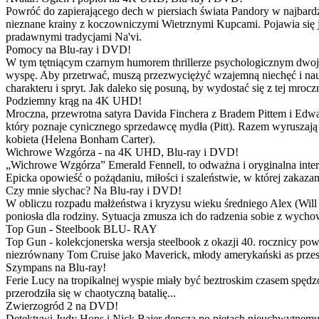
Powróć do zapierającego dech w piersiach świata Pandory w najbardzie
nieznane krainy z koczowniczymi Wietrznymi Kupcami. Pojawia się 
pradawnymi tradycjami Na'vi.
Pomocy na Blu-ray i DVD!
W tym tętniącym czarnym humorem thrillerze psychologicznym dwoje
wyspę. Aby przetrwać, muszą przezwyciężyć wzajemną niechęć i naucz
charakteru i spryt. Jak daleko się posuną, by wydostać się z tej mrocz
Podziemny krąg na 4K UHD!
Mroczna, przewrotna satyra Davida Finchera z Bradem Pittem i Ed
który poznaje cynicznego sprzedawcę mydła (Pitt). Razem wyruszają n
kobieta (Helena Bonham Carter).
Wichrowe Wzgórza - na 4K UHD, Blu-ray i DVD!
„Wichrowe Wzgórza” Emerald Fennell, to odważna i oryginalna interpr
Epicka opowieść o pożądaniu, miłości i szaleństwie, w której zakaza
Czy mnie słychac? Na Blu-ray i DVD!
W obliczu rozpadu małżeństwa i kryzysu wieku średniego Alex (Will 
poniosła dla rodziny. Sytuacja zmusza ich do radzenia sobie z wych
Top Gun - Steelbook BLU- RAY
Top Gun - kolekcjonerska wersja steelbook z okazji 40. rocznicy po
niezrównany Tom Cruise jako Maverick, młody amerykański as przestw
Szympans na Blu-ray!
Ferie Lucy na tropikalnej wyspie miały być beztroskim czasem spędz
przerodziła się w chaotyczną batalię...
Zwierzogród 2 na DVD!
Detektywi Judy Hops i Nick Bajer depczą po piętach nieuchwytnemu