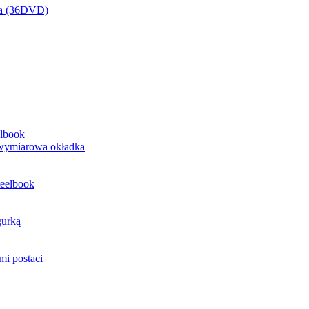
na (36DVD)
elbook
jwymiarowa okładka
teelbook
gurką
mi postaci