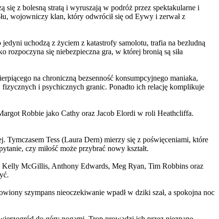
 się z bolesną stratą i wyruszają w podróż przez spektakularne i
, wojowniczy klan, który odwrócił się od Eywy i zerwał z
yni uchodzą z życiem z katastrofy samolotu, trafia na bezludną
rozpoczyna się niebezpieczna gra, w której bronią są siła
ierpiącego na chroniczną bezsenność konsumpcyjnego maniaka,
 fizycznych i psychicznych granic. Ponadto ich relację komplikuje
argot Robbie jako Cathy oraz Jacob Elordi w roli Heathcliffa.
ej. Tymczasem Tess (Laura Dern) mierzy się z poświęceniami, które
ytanie, czy miłość może przybrać nowy kształt.
er, Kelly McGillis, Anthony Edwards, Meg Ryan, Tim Robbins oraz
yć.
omowiony szympans nieoczekiwanie wpadł w dziki szał, a spokojna noc
ierzogród do góry nogami. Trop prowadzi ich przez nieznane