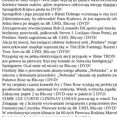
dzielnice miasta ssaków, gdzie stopniowo odkrywają intrygę sięgającą
SpongeBob:Klątwa pirata na DVD!
SpongeBob i jego przyjaciele z Bikini Dolnego wyruszają w rejs 
Zdeterminowany, by udowodnić Panu Krabowi, że jest naprawdę odw
Jedna bitwa po drugiej na 4K UHD, Blu-ray i DVD!
Zrezygnowany rewolucjonista Bob (Leonardo DiCaprio) pali trawkę i ż
bezlitosny przeciwnik, pułkownik Steven J. Lockjaw (Sean Penn), po 
Predator: Strefa zagrożenia na 4K UHD, Blu-ray i DVD!
Akcja tej nowej, fascynującej odsłony kultowej serii „Predator” roz
nieoczekiwanie znajduje sojuszniczkę w Thii (Elle Fanning). Razem
Tron: Ares na 4K UHD, Blu-ray i DVD!
Przygotuj się na pełną elektryzującej akcji przygodę w filmie TRON
jest gotowa na pierwszy fizyczny kontakt ze Sztuczną Inteligencją?
Springsteen: Ocal mnie od nicości na Blu-ray i DVD!
Osobisty film o powstawaniu akustycznego albumu „Nebraska”, w któ
sukcesu z demonami przeszłości. „Nebraska” okazała się punktem zw
Państwo Rose na Blu-ray i DVD!
W tej cierpkiej czarnej komedii Ivy i Theo Rose wydają się perfekcy
gwałtownie hamuje, natomiast Ivy rozkwita. Wtedy wybucha zajadła r
Zakręcony piątek 2 na Blu-ray i DVD oraz w pakiecie 2 DVD
JAMIE LEE CURTIS i LINDSAY LOHAN powracają w rolach Tess i Anny
Zmagając się z licznymi wyzwaniami związanymi z połączeniem dwóc
Fantastyczna Czwórka: Pierwsze kroki na 4K UHD, Blu-ray i DVD!
W retrofuturystycznym klimacie lat 60-tych Pierwsza Rodzina Marve