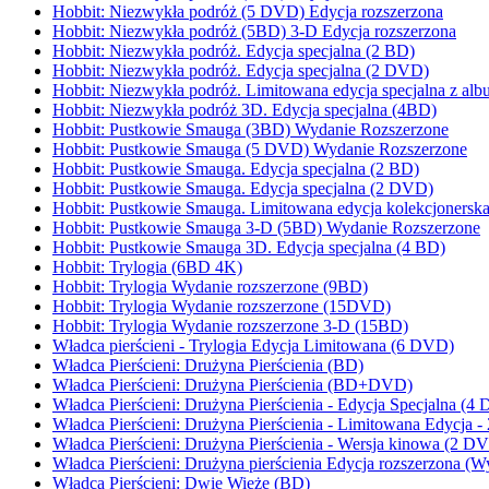
Hobbit: Niezwykła podróż (5 DVD) Edycja rozszerzona
Hobbit: Niezwykła podróż (5BD) 3-D Edycja rozszerzona
Hobbit: Niezwykła podróż. Edycja specjalna (2 BD)
Hobbit: Niezwykła podróż. Edycja specjalna (2 DVD)
Hobbit: Niezwykła podróż. Limitowana edycja specjalna z a
Hobbit: Niezwykła podróż 3D. Edycja specjalna (4BD)
Hobbit: Pustkowie Smauga (3BD) Wydanie Rozszerzone
Hobbit: Pustkowie Smauga (5 DVD) Wydanie Rozszerzone
Hobbit: Pustkowie Smauga. Edycja specjalna (2 BD)
Hobbit: Pustkowie Smauga. Edycja specjalna (2 DVD)
Hobbit: Pustkowie Smauga. Limitowana edycja kolekcjonersk
Hobbit: Pustkowie Smauga 3-D (5BD) Wydanie Rozszerzone
Hobbit: Pustkowie Smauga 3D. Edycja specjalna (4 BD)
Hobbit: Trylogia (6BD 4K)
Hobbit: Trylogia Wydanie rozszerzone (9BD)
Hobbit: Trylogia Wydanie rozszerzone (15DVD)
Hobbit: Trylogia Wydanie rozszerzone 3-D (15BD)
Władca pierścieni - Trylogia Edycja Limitowana (6 DVD)
Władca Pierścieni: Drużyna Pierścienia (BD)
Władca Pierścieni: Drużyna Pierścienia (BD+DVD)
Władca Pierścieni: Drużyna Pierścienia - Edycja Specjalna (4
Władca Pierścieni: Drużyna Pierścienia - Limitowana Edycja -
Władca Pierścieni: Drużyna Pierścienia - Wersja kinowa (2 D
Władca Pierścieni: Drużyna pierścienia Edycja rozszerzona (W
Władca Pierścieni: Dwie Wieże (BD)