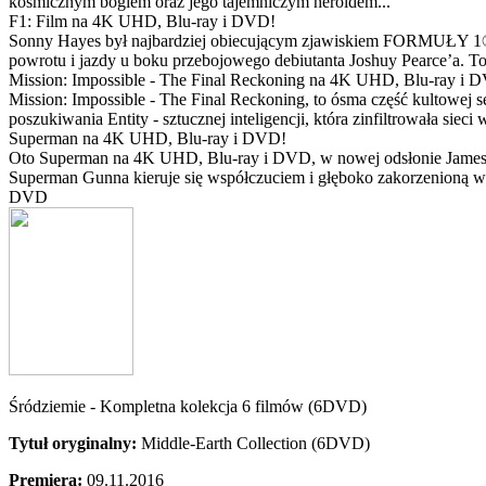
kosmicznym bogiem oraz jego tajemniczym heroldem...
F1: Film na 4K UHD, Blu-ray i DVD!
Sonny Hayes był najbardziej obiecującym zjawiskiem FORMUŁY 1® w 
powrotu i jazdy u boku przebojowego debiutanta Joshuy Pearce’a. To 
Mission: Impossible - The Final Reckoning na 4K UHD, Blu-ray i 
Mission: Impossible - The Final Reckoning, to ósma część kultowej 
poszukiwania Entity - sztucznej inteligencji, która zinfiltrowała sie
Superman na 4K UHD, Blu-ray i DVD!
Oto Superman na 4K UHD, Blu-ray i DVD, w nowej odsłonie Jamesa 
Superman Gunna kieruje się współczuciem i głęboko zakorzenioną wi
DVD
Śródziemie - Kompletna kolekcja 6 filmów (6DVD)
Tytuł oryginalny:
Middle-Earth Collection (6DVD)
Premiera:
09.11.2016