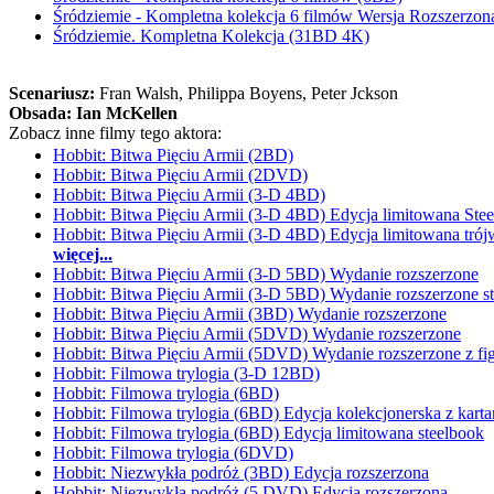
Śródziemie - Kompletna kolekcja 6 filmów Wersja Rozszerzo
Śródziemie. Kompletna Kolekcja (31BD 4K)
Scenariusz:
Fran Walsh
, Philippa Boyens
, Peter Jckson
Obsada:
Ian McKellen
Zobacz inne filmy tego aktora:
Hobbit: Bitwa Pięciu Armii (2BD)
Hobbit: Bitwa Pięciu Armii (2DVD)
Hobbit: Bitwa Pięciu Armii (3-D 4BD)
Hobbit: Bitwa Pięciu Armii (3-D 4BD) Edycja limitowana Ste
Hobbit: Bitwa Pięciu Armii (3-D 4BD) Edycja limitowana tró
więcej...
Hobbit: Bitwa Pięciu Armii (3-D 5BD) Wydanie rozszerzone
Hobbit: Bitwa Pięciu Armii (3-D 5BD) Wydanie rozszerzone s
Hobbit: Bitwa Pięciu Armii (3BD) Wydanie rozszerzone
Hobbit: Bitwa Pięciu Armii (5DVD) Wydanie rozszerzone
Hobbit: Bitwa Pięciu Armii (5DVD) Wydanie rozszerzone z fi
Hobbit: Filmowa trylogia (3-D 12BD)
Hobbit: Filmowa trylogia (6BD)
Hobbit: Filmowa trylogia (6BD) Edycja kolekcjonerska z karta
Hobbit: Filmowa trylogia (6BD) Edycja limitowana steelbook
Hobbit: Filmowa trylogia (6DVD)
Hobbit: Niezwykła podróż (3BD) Edycja rozszerzona
Hobbit: Niezwykła podróż (5 DVD) Edycja rozszerzona