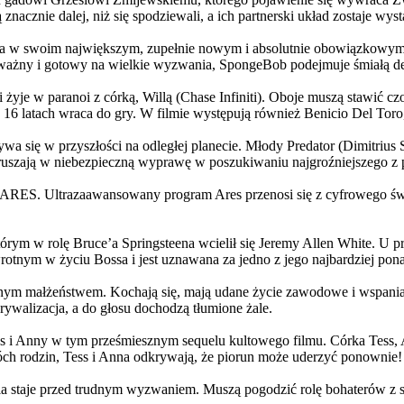
 znacznie dalej, niż się spodziewali, a ich partnerski układ zostaje w
życia w swoim największym, zupełnie nowym i absolutnie obowiązkowy
ażny i gotowy na wielkie wyzwania, SpongeBob podejmuje śmiałą dec
yje w paranoi z córką, Willą (Chase Infiniti). Oboje muszą stawić czoł
16 latach wraca do gry. W filmie występują również Benicio Del Toro,
grywa się w przyszłości na odległej planecie. Młody Predator (Dimitri
 ruszają w niebezpieczną wyprawę w poszukiwaniu najgroźniejszego z
: ARES. Ultrazaawansowany program Ares przenosi się z cyfrowego świ
rym w rolę Bruce’a Springsteena wcielił się Jeremy Allen White. U p
rotnym w życiu Bossa i jest uznawana za jedno z jego najbardziej po
jnym małżeństwem. Kochają się, mają udane życie zawodowe i wspaniałe
ywalizacja, a do głosu dochodzą tłumione żale.
 w tym prześmiesznym sequelu kultowego filmu. Córka Tess, Anna, 
h rodzin, Tess i Anna odkrywają, że piorun może uderzyć ponownie!
la staje przed trudnym wyzwaniem. Muszą pogodzić rolę bohaterów z s