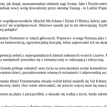
j, jak dotąd, monumentalnej odsłonie sagi Avatar. Jake i Neytiri mierzą
jednak nowy wróg dowodzony przez okrutną Varang - to Ludzie Popiołu
 współpracowników (Rachel McAdams i Dylan O’Brien), którzy jako jed
yć się współpracować. Biurowe zasady już tu nie obowiązują. Szybko 
nej pułapki?
wardem Nortonem w rolach głównych. Popisowy występ Nortona jako c
a buntowniczą, egzystencjalną krucjatę, która zaprowadzi ich na skraj
etacja jednej z najwspanialszych historii miłosnych wszech czasów. M
na namiętność przeradza się z romantycznej w odurzającą i toksyczną.
Arnett) próbuje odnaleźć sens życia na nowojorskiej scenie komediow
owaniem dzieci, poszukiwaniem własnych tożsamości i odpowiedzią na p
wstania filmu! Fenomenalna obsada wśród której znaleźli się Val Kilm
orzy, który chce wiele udowodnić, ale jeszcze więcej musi się naucz
onym na plaży z przyjaciółmi, a okazały się walką o życie, kiedy ud
 gadowi Grzesiowi Żmijewskiemu, którego pojawienie się wywraca Zw