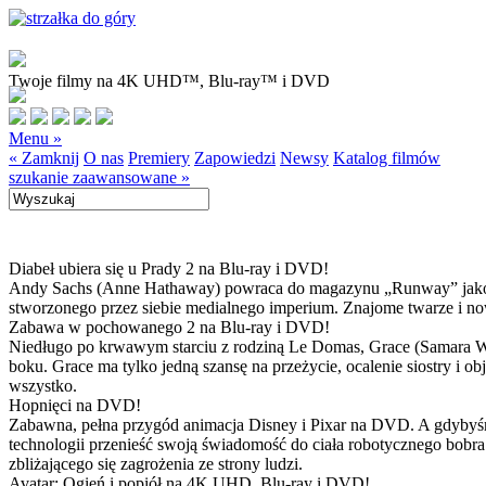
Twoje filmy na 4K UHD™, Blu-ray™ i DVD
Menu »
« Zamknij
O nas
Premiery
Zapowiedzi
Newsy
Katalog filmów
szukanie zaawansowane »
Diabeł ubiera się u Prady 2 na Blu-ray i DVD!
Andy Sachs (Anne Hathaway) powraca do magazynu „Runway” jako now
stworzonego przez siebie medialnego imperium. Znajome twarze i now
Zabawa w pochowanego 2 na Blu-ray i DVD!
Niedługo po krwawym starciu z rodziną Le Domas, Grace (Samara Wea
boku. Grace ma tylko jedną szansę na przeżycie, ocalenie siostry i
wszystko.
Hopnięci na DVD!
Zabawna, pełna przygód animacja Disney i Pixar na DVD. A gdybyśmy
technologii przenieść swoją świadomość do ciała robotycznego bobra
zbliżającego się zagrożenia ze strony ludzi.
Avatar: Ogień i popiół na 4K UHD, Blu-ray i DVD!