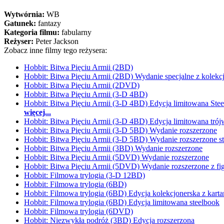
Wytwórnia:
WB
Gatunek:
fantazy
Kategoria filmu:
fabularny
Reżyser:
Peter Jackson
Zobacz inne filmy tego reżysera:
Hobbit: Bitwa Pięciu Armii (2BD)
Hobbit: Bitwa Pięciu Armii (2BD) Wydanie specjalne z kolekc
Hobbit: Bitwa Pięciu Armii (2DVD)
Hobbit: Bitwa Pięciu Armii (3-D 4BD)
Hobbit: Bitwa Pięciu Armii (3-D 4BD) Edycja limitowana Ste
więcej...
Hobbit: Bitwa Pięciu Armii (3-D 4BD) Edycja limitowana tró
Hobbit: Bitwa Pięciu Armii (3-D 5BD) Wydanie rozszerzone
Hobbit: Bitwa Pięciu Armii (3-D 5BD) Wydanie rozszerzone s
Hobbit: Bitwa Pięciu Armii (3BD) Wydanie rozszerzone
Hobbit: Bitwa Pięciu Armii (5DVD) Wydanie rozszerzone
Hobbit: Bitwa Pięciu Armii (5DVD) Wydanie rozszerzone z fi
Hobbit: Filmowa trylogia (3-D 12BD)
Hobbit: Filmowa trylogia (6BD)
Hobbit: Filmowa trylogia (6BD) Edycja kolekcjonerska z karta
Hobbit: Filmowa trylogia (6BD) Edycja limitowana steelbook
Hobbit: Filmowa trylogia (6DVD)
Hobbit: Niezwykła podróż (3BD) Edycja rozszerzona