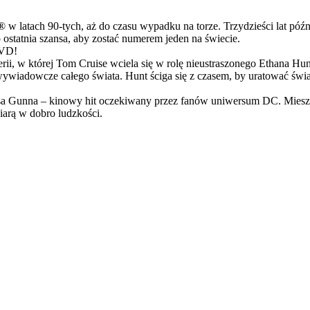
latach 90-tych, aż do czasu wypadku na torze. Trzydzieści lat późn
ostatnia szansa, aby zostać numerem jeden na świecie.
DVD!
serii, w której Tom Cruise wciela się w rolę nieustraszonego Ethana 
ci wywiadowcze całego świata. Hunt ściga się z czasem, by uratować świ
Gunna – kinowy hit oczekiwany przez fanów uniwersum DC. Mieszanka
arą w dobro ludzkości.