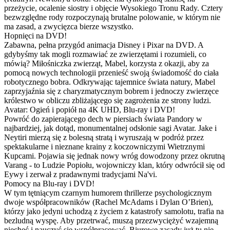
przeżycie, ocalenie siostry i objęcie Wysokiego Tronu Rady. Cztery
bezwzględne rody rozpoczynają brutalne polowanie, w którym nie
ma zasad, a zwycięzca bierze wszystko.
Hopnięci na DVD!
Zabawna, pełna przygód animacja Disney i Pixar na DVD. A
gdybyśmy tak mogli rozmawiać ze zwierzętami i rozumieli, co
mówią? Miłośniczka zwierząt, Mabel, korzysta z okazji, aby za
pomocą nowych technologii przenieść swoją świadomość do ciała
robotycznego bobra. Odkrywając tajemnice świata natury, Mabel
zaprzyjaźnia się z charyzmatycznym bobrem i jednoczy zwierzęce
królestwo w obliczu zbliżającego się zagrożenia ze strony ludzi.
Avatar: Ogień i popiół na 4K UHD, Blu-ray i DVD!
Powróć do zapierającego dech w piersiach świata Pandory w
najbardziej, jak dotąd, monumentalnej odsłonie sagi Avatar. Jake i
Neytiri mierzą się z bolesną stratą i wyruszają w podróż przez
spektakularne i nieznane krainy z koczowniczymi Wietrznymi
Kupcami. Pojawia się jednak nowy wróg dowodzony przez okrutną
Varang - to Ludzie Popiołu, wojowniczy klan, który odwrócił się od
Eywy i zerwał z pradawnymi tradycjami Na'vi.
Pomocy na Blu-ray i DVD!
W tym tętniącym czarnym humorem thrillerze psychologicznym
dwoje współpracowników (Rachel McAdams i Dylan O’Brien),
którzy jako jedyni uchodzą z życiem z katastrofy samolotu, trafia na
bezludną wyspę. Aby przetrwać, muszą przezwyciężyć wzajemną
niechęć i nauczyć się współpracować. Biurowe zasady już tu nie