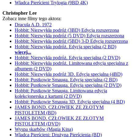
Władca Pierścieni Trylogia (9BD 4K)
Christopher Lee
Zobacz inne filmy tego aktora:
Dracula A.D. 1972
Hobbit: Niezwykła podróż (3BD) Edycja rozszerzona
Hobbit: Niezwykła podróż (5 DVD) Edycja rozszerzona
Hobbit: Niezwykła podróż (5BD) 3-D Edycja rozszerzona
Hobbit: Niezwykła podróż. Edycja specjalna (2 BD)
więcej...
Hobbit: Niezwykła podróż. Edycja specjalna (2 DVD)
Hobbit: Niezwykła podróż. Limitowana edycja specjalna z
albumem (2 DVD)
Hobbit: Niezwykła podróż 3D. Edycja specjalna (4BD)
Hobbit: Pustkowie Smauga. Edycja specjalna (2 BD)
Hobbit: Pustkowie Smauga. Edycja specjalna (2 DVD)
Hobbit: Pustkowie Smauga. Limitowana edycja
kolekcjonerska z kartami (2 DVD)
Hobbit: Pustkowie Smauga 3D. Edycja specjalna (4 BD)
JAMES BOND. CZŁOWIEK ZE ZŁOTYM
PISTOLETEM (BD)
JAMES BOND. CZŁOWIEK ZE ZŁOTYM
PISTOLETEM (DVD)
Wyspa skarbów (Magia Kina)
Władca Pierścieni: Drużyna Pierścienia (BD)