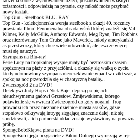
radzenia sobie z wychowaniem dzieci, poszukiwaniem własnych
tożsamości i odpowiedzią na pytanie, czy miłość może przybrać
nowy kształt.
Top Gun - Steelbook BLU- RAY
Top Gun - kolekcjonerska wersja steelbook z okazji 40. rocznicy
powstania filmu! Fenomenalna obsada wśród której znaleźli się Val
Kilmer, Kelly McGillis, Anthony Edwards, Meg Ryan, Tim Robbins
oraz niezrównany Tom Cruise jako Maverick, młody amerykański
as przestworzy, który chce wiele udowodnić, ale jeszcze więcej
musi się nauczyć.
Szympans na Blu-ray!
Ferie Lucy na tropikalnej wyspie miały być beztroskim czasem
spędzonym na plaży z przyjaciółmi, a okazały się walką o życie,
kiedy udomowiony szympans nieoczekiwanie wpadł w dziki szał, a
spokojna noc przerodziła się w chaotyczną batalię...
Zwierzogród 2 na DVD!
Detektywi Judy Hops i Nick Bajer depczą po piętach
nieuchwytnemu gadowi Grzesiowi Żmijewskiemu, którego
pojawienie się wywraca Zwierzogród do góry nogami. Trop
prowadzi ich przez nieznane dzielnice miasta ssaków, gdzie
stopniowo odkrywają intrygę sięgającą znacznie dalej, niż się
spodziewali, a ich partnerski układ zostaje wystawiony na poważną
próbę.
SpongeBob:Klątwa pirata na DVD!
SpongeBob i jego przyjaciele z Bikini Dolnego wyruszają w rejs