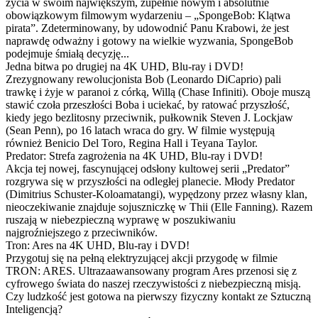
życia w swoim największym, zupełnie nowym i absolutnie
obowiązkowym filmowym wydarzeniu – „SpongeBob: Klątwa
pirata”. Zdeterminowany, by udowodnić Panu Krabowi, że jest
naprawdę odważny i gotowy na wielkie wyzwania, SpongeBob
podejmuje śmiałą decyzję...
Jedna bitwa po drugiej na 4K UHD, Blu-ray i DVD!
Zrezygnowany rewolucjonista Bob (Leonardo DiCaprio) pali
trawkę i żyje w paranoi z córką, Willą (Chase Infiniti). Oboje muszą
stawić czoła przeszłości Boba i uciekać, by ratować przyszłość,
kiedy jego bezlitosny przeciwnik, pułkownik Steven J. Lockjaw
(Sean Penn), po 16 latach wraca do gry. W filmie występują
również Benicio Del Toro, Regina Hall i Teyana Taylor.
Predator: Strefa zagrożenia na 4K UHD, Blu-ray i DVD!
Akcja tej nowej, fascynującej odsłony kultowej serii „Predator”
rozgrywa się w przyszłości na odległej planecie. Młody Predator
(Dimitrius Schuster-Koloamatangi), wypędzony przez własny klan,
nieoczekiwanie znajduje sojuszniczkę w Thii (Elle Fanning). Razem
ruszają w niebezpieczną wyprawę w poszukiwaniu
najgroźniejszego z przeciwników.
Tron: Ares na 4K UHD, Blu-ray i DVD!
Przygotuj się na pełną elektryzującej akcji przygodę w filmie
TRON: ARES. Ultrazaawansowany program Ares przenosi się z
cyfrowego świata do naszej rzeczywistości z niebezpieczną misją.
Czy ludzkość jest gotowa na pierwszy fizyczny kontakt ze Sztuczną
Inteligencją?