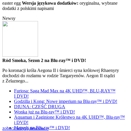
easter egg
Wersja językowa dodatków:
oryginalna, wybrane
dodatki z polskimi napisami
Newsy
Ród Smoka, Sezon 2 na Blu-ray™ i DVD!
Po koronacji króla Aegona II i śmierci syna królowej Rhaenyry
dochodzi do rozłamu w rodzie Targaryenów. Aegon II rządzi
z Żelaznego...
Furiosa: Saga Mad Max na 4K UHD™, BLU-RAY™
I DVD!
Godzilla i Kong: Nowe imperium na Blu-ray™ i DVD!
DIUNA: CZĘŚĆ DRUGA
Wonka już na Blu-ray™ i DVD!
Aquaman i Zaginione Królestwo na 4K UHD™, Blu-ray™
i DVD!
Marvels na Blu-ray™ i DVD!
zobacz więcej newsów »