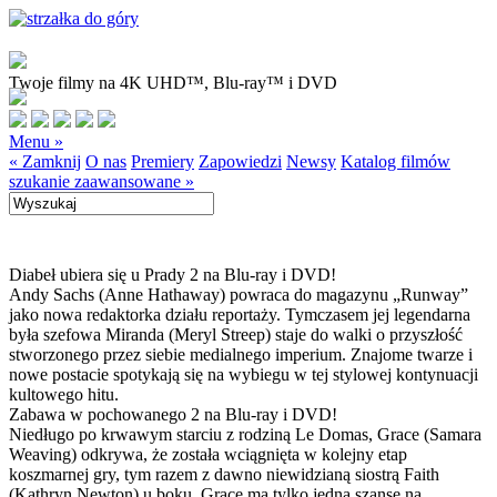
Twoje filmy na 4K UHD™, Blu-ray™ i DVD
Menu »
« Zamknij
O nas
Premiery
Zapowiedzi
Newsy
Katalog filmów
szukanie zaawansowane »
Diabeł ubiera się u Prady 2 na Blu-ray i DVD!
Andy Sachs (Anne Hathaway) powraca do magazynu „Runway”
jako nowa redaktorka działu reportaży. Tymczasem jej legendarna
była szefowa Miranda (Meryl Streep) staje do walki o przyszłość
stworzonego przez siebie medialnego imperium. Znajome twarze i
nowe postacie spotykają się na wybiegu w tej stylowej kontynuacji
kultowego hitu.
Zabawa w pochowanego 2 na Blu-ray i DVD!
Niedługo po krwawym starciu z rodziną Le Domas, Grace (Samara
Weaving) odkrywa, że została wciągnięta w kolejny etap
koszmarnej gry, tym razem z dawno niewidzianą siostrą Faith
(Kathryn Newton) u boku. Grace ma tylko jedną szansę na