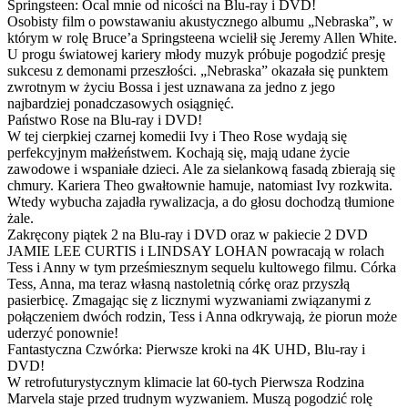
Springsteen: Ocal mnie od nicości na Blu-ray i DVD!
Osobisty film o powstawaniu akustycznego albumu „Nebraska”, w
którym w rolę Bruce’a Springsteena wcielił się Jeremy Allen White.
U progu światowej kariery młody muzyk próbuje pogodzić presję
sukcesu z demonami przeszłości. „Nebraska” okazała się punktem
zwrotnym w życiu Bossa i jest uznawana za jedno z jego
najbardziej ponadczasowych osiągnięć.
Państwo Rose na Blu-ray i DVD!
W tej cierpkiej czarnej komedii Ivy i Theo Rose wydają się
perfekcyjnym małżeństwem. Kochają się, mają udane życie
zawodowe i wspaniałe dzieci. Ale za sielankową fasadą zbierają się
chmury. Kariera Theo gwałtownie hamuje, natomiast Ivy rozkwita.
Wtedy wybucha zajadła rywalizacja, a do głosu dochodzą tłumione
żale.
Zakręcony piątek 2 na Blu-ray i DVD oraz w pakiecie 2 DVD
JAMIE LEE CURTIS i LINDSAY LOHAN powracają w rolach
Tess i Anny w tym prześmiesznym sequelu kultowego filmu. Córka
Tess, Anna, ma teraz własną nastoletnią córkę oraz przyszłą
pasierbicę. Zmagając się z licznymi wyzwaniami związanymi z
połączeniem dwóch rodzin, Tess i Anna odkrywają, że piorun może
uderzyć ponownie!
Fantastyczna Czwórka: Pierwsze kroki na 4K UHD, Blu-ray i
DVD!
W retrofuturystycznym klimacie lat 60-tych Pierwsza Rodzina
Marvela staje przed trudnym wyzwaniem. Muszą pogodzić rolę