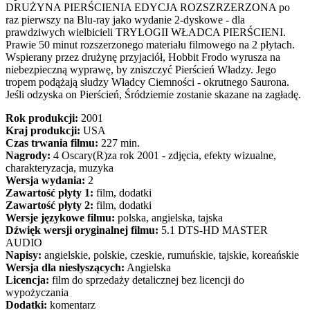
DRUŻYNA PIERŚCIENIA EDYCJA ROZSZRZERZONA po
raz pierwszy na Blu-ray jako wydanie 2-dyskowe - dla
prawdziwych wielbicieli TRYLOGII WŁADCA PIERŚCIENI.
Prawie 50 minut rozszerzonego materiału filmowego na 2 płytach.
Wspierany przez drużynę przyjaciół, Hobbit Frodo wyrusza na
niebezpieczną wyprawę, by zniszczyć Pierścień Władzy. Jego
tropem podążają słudzy Władcy Ciemności - okrutnego Saurona.
Jeśli odzyska on Pierścień, Śródziemie zostanie skazane na zagładę.
Rok produkcji:
2001
Kraj produkcji:
USA
Czas trwania filmu:
227 min.
Nagrody:
4 Oscary(R)za rok 2001 - zdjęcia, efekty wizualne,
charakteryzacja, muzyka
Wersja wydania:
2
Zawartość płyty 1:
film, dodatki
Zawartość płyty 2:
film, dodatki
Wersje językowe filmu:
polska, angielska, tajska
Dźwięk wersji oryginalnej filmu:
5.1 DTS-HD MASTER
AUDIO
Napisy:
angielskie, polskie, czeskie, rumuńskie, tajskie, koreańskie
Wersja dla niesłyszących:
Angielska
Licencja:
film do sprzedaży detalicznej bez licencji do
wypożyczania
Dodatki:
komentarz