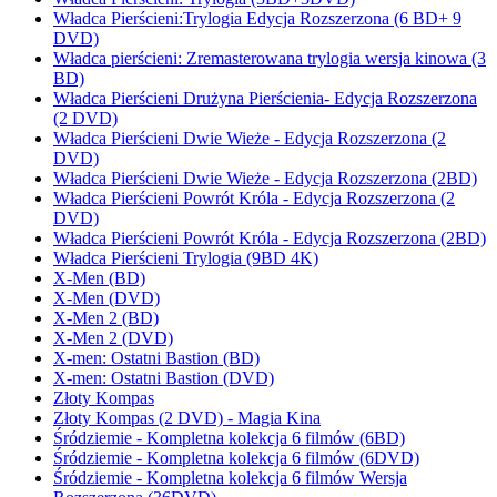
Władca Pierścieni:Trylogia Edycja Rozszerzona (6 BD+ 9
DVD)
Władca pierścieni: Zremasterowana trylogia wersja kinowa (3
BD)
Władca Pierścieni Drużyna Pierścienia- Edycja Rozszerzona
(2 DVD)
Władca Pierścieni Dwie Wieże - Edycja Rozszerzona (2
DVD)
Władca Pierścieni Dwie Wieże - Edycja Rozszerzona (2BD)
Władca Pierścieni Powrót Króla - Edycja Rozszerzona (2
DVD)
Władca Pierścieni Powrót Króla - Edycja Rozszerzona (2BD)
Władca Pierścieni Trylogia (9BD 4K)
X-Men (BD)
X-Men (DVD)
X-Men 2 (BD)
X-Men 2 (DVD)
X-men: Ostatni Bastion (BD)
X-men: Ostatni Bastion (DVD)
Złoty Kompas
Złoty Kompas (2 DVD) - Magia Kina
Śródziemie - Kompletna kolekcja 6 filmów (6BD)
Śródziemie - Kompletna kolekcja 6 filmów (6DVD)
Śródziemie - Kompletna kolekcja 6 filmów Wersja