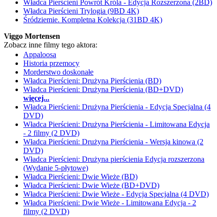
Władca Pierścieni Powrót Króla - Edycja Rozszerzona (2BD)
Władca Pierścieni Trylogia (9BD 4K)
Śródziemie. Kompletna Kolekcja (31BD 4K)
Viggo Mortensen
Zobacz inne filmy tego aktora:
Appaloosa
Historia przemocy
Morderstwo doskonałe
Władca Pierścieni: Drużyna Pierścienia (BD)
Władca Pierścieni: Drużyna Pierścienia (BD+DVD)
więcej...
Władca Pierścieni: Drużyna Pierścienia - Edycja Specjalna (4
DVD)
Władca Pierścieni: Drużyna Pierścienia - Limitowana Edycja
- 2 filmy (2 DVD)
Władca Pierścieni: Drużyna Pierścienia - Wersja kinowa (2
DVD)
Władca Pierścieni: Drużyna pierścienia Edycja rozszerzona
(Wydanie 5-płytowe)
Władca Pierścieni: Dwie Wieże (BD)
Władca Pierścieni: Dwie Wieże (BD+DVD)
Władca Pierścieni: Dwie Wieże - Edycja Specjalna (4 DVD)
Władca Pierścieni: Dwie Wieże - Limitowana Edycja - 2
filmy (2 DVD)