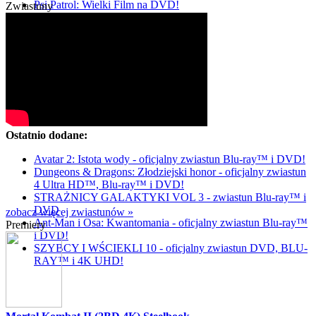
Psi Patrol: Wielki Film na DVD!
Zwiastuny
Ostatnio dodane:
Avatar 2: Istota wody - oficjalny zwiastun Blu-ray™ i DVD!
Dungeons & Dragons: Złodziejski honor - oficjalny zwiastun
4 Ultra HD™, Blu-ray™ i DVD!
STRAŻNICY GALAKTYKI VOL 3 - zwiastun Blu-ray™ i
DVD
zobacz więcej zwiastunów »
Ant-Man i Osa: Kwantomania - oficjalny zwiastun Blu-ray™
Premiery
i DVD!
SZYBCY I WŚCIEKLI 10 - oficjalny zwiastun DVD, BLU-
RAY™ i 4K UHD!