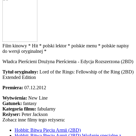
Film kinowy *
Hit *
polski lektor *
polskie menu *
polskie napisy
do wersji oryginalnej *
Władca Pierścieni Drużyna Pierścienia - Edycja Rozszerzona (2BD)
Tytuł oryginalny:
Lord of the Rings: Fellowship of the Ring (2BD)
Extended Edition
Premiera:
07.12.2012
Wytwórnia:
New Line
Gatunek:
fantasy
Kategoria filmu:
fabularny
Reżyser:
Peter Jackson
Zobacz inne filmy tego reżysera:
Hobbit: Bitwa Pięciu Armii (2BD)
Hobbit: Bitwa Pięciu Armii (2BD) Wydanie specjalne z