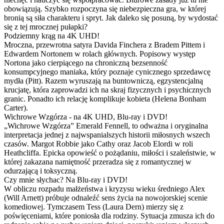
obowiązują. Szybko rozpoczyna się niebezpieczna gra, w której
bronią są siła charakteru i spryt. Jak daleko się posuną, by wydostać
się z tej mrocznej pułapki?
Podziemny krąg na 4K UHD!
Mroczna, przewrotna satyra Davida Finchera z Bradem Pittem i
Edwardem Nortonem w rolach głównych. Popisowy występ
Nortona jako cierpiącego na chroniczną bezsenność
konsumpcyjnego maniaka, który poznaje cynicznego sprzedawcę
mydła (Pitt). Razem wyruszają na buntowniczą, egzystencjalną
krucjatę, która zaprowadzi ich na skraj fizycznych i psychicznych
granic. Ponadto ich relację komplikuje kobieta (Helena Bonham
Carter).
Wichrowe Wzgórza - na 4K UHD, Blu-ray i DVD!
„Wichrowe Wzgórza” Emerald Fennell, to odważna i oryginalna
interpretacja jednej z najwspanialszych historii miłosnych wszech
czasów. Margot Robbie jako Cathy oraz Jacob Elordi w roli
Heathcliffa. Epicka opowieść o pożądaniu, miłości i szaleństwie, w
której zakazana namiętność przeradza się z romantycznej w
odurzającą i toksyczną.
Czy mnie słychac? Na Blu-ray i DVD!
W obliczu rozpadu małżeństwa i kryzysu wieku średniego Alex
(Will Arnett) próbuje odnaleźć sens życia na nowojorskiej scenie
komediowej. Tymczasem Tess (Laura Dern) mierzy się z
poświęceniami, które poniosła dla rodziny. Sytuacja zmusza ich do