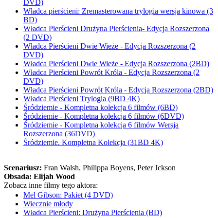
DVD)
Władca pierścieni: Zremasterowana trylogia wersja kinowa (3
BD)
Władca Pierścieni Drużyna Pierścienia- Edycja Rozszerzona
(2 DVD)
Władca Pierścieni Dwie Wieże - Edycja Rozszerzona (2
DVD)
Władca Pierścieni Dwie Wieże - Edycja Rozszerzona (2BD)
Władca Pierścieni Powrót Króla - Edycja Rozszerzona (2
DVD)
Władca Pierścieni Powrót Króla - Edycja Rozszerzona (2BD)
Władca Pierścieni Trylogia (9BD 4K)
Śródziemie - Kompletna kolekcja 6 filmów (6BD)
Śródziemie - Kompletna kolekcja 6 filmów (6DVD)
Śródziemie - Kompletna kolekcja 6 filmów Wersja
Rozszerzona (36DVD)
Śródziemie. Kompletna Kolekcja (31BD 4K)
Scenariusz:
Fran Walsh
, Philippa Boyens
, Peter Jckson
Obsada:
Elijah Wood
Zobacz inne filmy tego aktora:
Mel Gibson: Pakiet (4 DVD)
Wiecznie młody
Władca Pierścieni: Drużyna Pierścienia (BD)