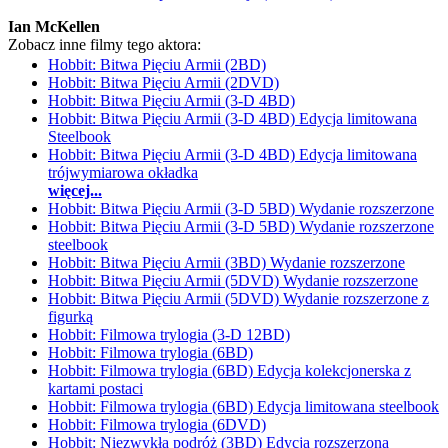
Ian McKellen
Zobacz inne filmy tego aktora:
Hobbit: Bitwa Pięciu Armii (2BD)
Hobbit: Bitwa Pięciu Armii (2DVD)
Hobbit: Bitwa Pięciu Armii (3-D 4BD)
Hobbit: Bitwa Pięciu Armii (3-D 4BD) Edycja limitowana
Steelbook
Hobbit: Bitwa Pięciu Armii (3-D 4BD) Edycja limitowana
trójwymiarowa okładka
więcej...
Hobbit: Bitwa Pięciu Armii (3-D 5BD) Wydanie rozszerzone
Hobbit: Bitwa Pięciu Armii (3-D 5BD) Wydanie rozszerzone
steelbook
Hobbit: Bitwa Pięciu Armii (3BD) Wydanie rozszerzone
Hobbit: Bitwa Pięciu Armii (5DVD) Wydanie rozszerzone
Hobbit: Bitwa Pięciu Armii (5DVD) Wydanie rozszerzone z
figurką
Hobbit: Filmowa trylogia (3-D 12BD)
Hobbit: Filmowa trylogia (6BD)
Hobbit: Filmowa trylogia (6BD) Edycja kolekcjonerska z
kartami postaci
Hobbit: Filmowa trylogia (6BD) Edycja limitowana steelbook
Hobbit: Filmowa trylogia (6DVD)
Hobbit: Niezwykła podróż (3BD) Edycja rozszerzona