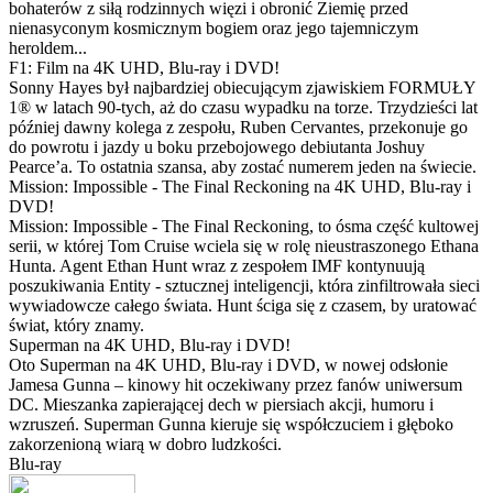
bohaterów z siłą rodzinnych więzi i obronić Ziemię przed
nienasyconym kosmicznym bogiem oraz jego tajemniczym
heroldem...
F1: Film na 4K UHD, Blu-ray i DVD!
Sonny Hayes był najbardziej obiecującym zjawiskiem FORMUŁY
1® w latach 90-tych, aż do czasu wypadku na torze. Trzydzieści lat
później dawny kolega z zespołu, Ruben Cervantes, przekonuje go
do powrotu i jazdy u boku przebojowego debiutanta Joshuy
Pearce’a. To ostatnia szansa, aby zostać numerem jeden na świecie.
Mission: Impossible - The Final Reckoning na 4K UHD, Blu-ray i
DVD!
Mission: Impossible - The Final Reckoning, to ósma część kultowej
serii, w której Tom Cruise wciela się w rolę nieustraszonego Ethana
Hunta. Agent Ethan Hunt wraz z zespołem IMF kontynuują
poszukiwania Entity - sztucznej inteligencji, która zinfiltrowała sieci
wywiadowcze całego świata. Hunt ściga się z czasem, by uratować
świat, który znamy.
Superman na 4K UHD, Blu-ray i DVD!
Oto Superman na 4K UHD, Blu-ray i DVD, w nowej odsłonie
Jamesa Gunna – kinowy hit oczekiwany przez fanów uniwersum
DC. Mieszanka zapierającej dech w piersiach akcji, humoru i
wzruszeń. Superman Gunna kieruje się współczuciem i głęboko
zakorzenioną wiarą w dobro ludzkości.
Blu-ray