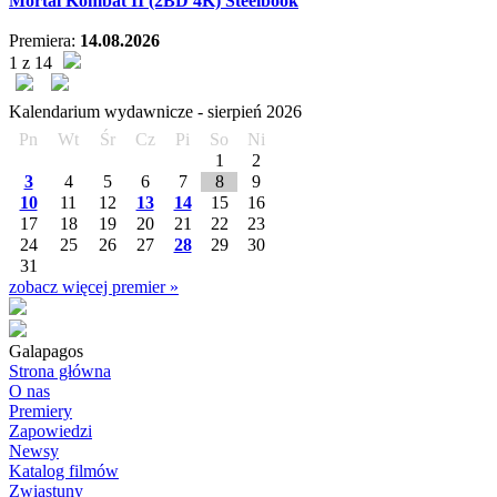
Mortal Kombat II (2BD 4K) Steelbook
Premiera:
14.08.2026
1 z 14
Kalendarium wydawnicze -
sierpień
2026
Pn
Wt
Śr
Cz
Pi
So
Ni
1
2
3
4
5
6
7
8
9
10
11
12
13
14
15
16
17
18
19
20
21
22
23
24
25
26
27
28
29
30
31
zobacz więcej premier »
Galapagos
Strona główna
O nas
Premiery
Zapowiedzi
Newsy
Katalog filmów
Zwiastuny