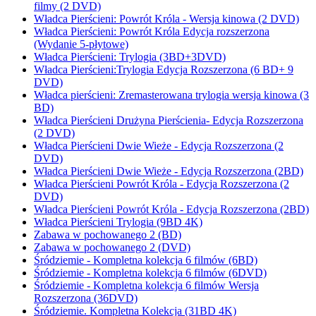
filmy (2 DVD)
Władca Pierścieni: Powrót Króla - Wersja kinowa (2 DVD)
Władca Pierścieni: Powrót Króla Edycja rozszerzona
(Wydanie 5-płytowe)
Władca Pierścieni: Trylogia (3BD+3DVD)
Władca Pierścieni:Trylogia Edycja Rozszerzona (6 BD+ 9
DVD)
Władca pierścieni: Zremasterowana trylogia wersja kinowa (3
BD)
Władca Pierścieni Drużyna Pierścienia- Edycja Rozszerzona
(2 DVD)
Władca Pierścieni Dwie Wieże - Edycja Rozszerzona (2
DVD)
Władca Pierścieni Dwie Wieże - Edycja Rozszerzona (2BD)
Władca Pierścieni Powrót Króla - Edycja Rozszerzona (2
DVD)
Władca Pierścieni Powrót Króla - Edycja Rozszerzona (2BD)
Władca Pierścieni Trylogia (9BD 4K)
Zabawa w pochowanego 2 (BD)
Zabawa w pochowanego 2 (DVD)
Śródziemie - Kompletna kolekcja 6 filmów (6BD)
Śródziemie - Kompletna kolekcja 6 filmów (6DVD)
Śródziemie - Kompletna kolekcja 6 filmów Wersja
Rozszerzona (36DVD)
Śródziemie. Kompletna Kolekcja (31BD 4K)