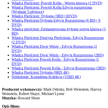
Władca Pierścieni: Powrót Króla - Wersja kinowa (2 DVD)
Władca Pierścieni: Powrót Króla Edycja rozszerzona
(Wydanie 5-płytowe)
Władca Pierścieni: Trylogia (3BD+3DVD)
Władca Pierścieni:Trylogia Edycja Rozszerzona (6 BD+ 9
DVD)
Władca pierścieni: Zremasterowana trylogia wersja kinowa (3
BD)
Władca Pierścieni Drużyna Pierścienia- Edycja Rozszerzona
(2 DVD)
Władca Pierścieni Dwie Wieże - Edycja Rozszerzona (2
DVD)
Władca Pierścieni Dwie Wieże - Edycja Rozszerzona (2BD)
Władca Pierścieni Powrót Króla - Edycja Rozszerzona (2
DVD)
Władca Pierścieni Powrót Króla - Edycja Rozszerzona (2BD)
Władca Pierścieni Trylogia (9BD 4K)
Śródziemie. Kompletna Kolekcja (31BD 4K)
Producent wykonawczy:
Mark Odesky, Bob Weinstein, Harvey
Weinstein, Robert Shaye, Michael Lynne
Muzyka:
Howard Shore
Opis filmu: