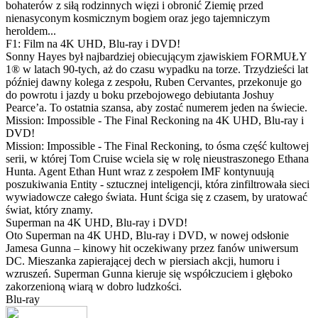
bohaterów z siłą rodzinnych więzi i obronić Ziemię przed
nienasyconym kosmicznym bogiem oraz jego tajemniczym
heroldem...
F1: Film na 4K UHD, Blu-ray i DVD!
Sonny Hayes był najbardziej obiecującym zjawiskiem FORMUŁY
1® w latach 90-tych, aż do czasu wypadku na torze. Trzydzieści lat
później dawny kolega z zespołu, Ruben Cervantes, przekonuje go
do powrotu i jazdy u boku przebojowego debiutanta Joshuy
Pearce’a. To ostatnia szansa, aby zostać numerem jeden na świecie.
Mission: Impossible - The Final Reckoning na 4K UHD, Blu-ray i
DVD!
Mission: Impossible - The Final Reckoning, to ósma część kultowej
serii, w której Tom Cruise wciela się w rolę nieustraszonego Ethana
Hunta. Agent Ethan Hunt wraz z zespołem IMF kontynuują
poszukiwania Entity - sztucznej inteligencji, która zinfiltrowała sieci
wywiadowcze całego świata. Hunt ściga się z czasem, by uratować
świat, który znamy.
Superman na 4K UHD, Blu-ray i DVD!
Oto Superman na 4K UHD, Blu-ray i DVD, w nowej odsłonie
Jamesa Gunna – kinowy hit oczekiwany przez fanów uniwersum
DC. Mieszanka zapierającej dech w piersiach akcji, humoru i
wzruszeń. Superman Gunna kieruje się współczuciem i głęboko
zakorzenioną wiarą w dobro ludzkości.
Blu-ray