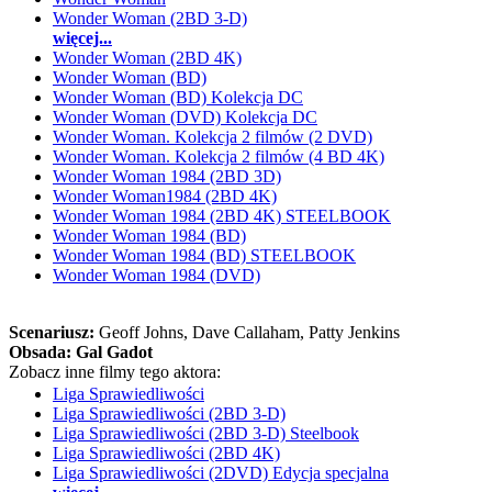
Wonder Woman (2BD 3-D)
więcej...
Wonder Woman (2BD 4K)
Wonder Woman (BD)
Wonder Woman (BD) Kolekcja DC
Wonder Woman (DVD) Kolekcja DC
Wonder Woman. Kolekcja 2 filmów (2 DVD)
Wonder Woman. Kolekcja 2 filmów (4 BD 4K)
Wonder Woman 1984 (2BD 3D)
Wonder Woman1984 (2BD 4K)
Wonder Woman 1984 (2BD 4K) STEELBOOK
Wonder Woman 1984 (BD)
Wonder Woman 1984 (BD) STEELBOOK
Wonder Woman 1984 (DVD)
Scenariusz:
Geoff Johns
, Dave Callaham
, Patty Jenkins
Obsada:
Gal Gadot
Zobacz inne filmy tego aktora:
Liga Sprawiedliwości
Liga Sprawiedliwości (2BD 3-D)
Liga Sprawiedliwości (2BD 3-D) Steelbook
Liga Sprawiedliwości (2BD 4K)
Liga Sprawiedliwości (2DVD) Edycja specjalna