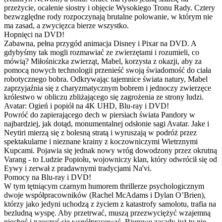
przeżycie, ocalenie siostry i objęcie Wysokiego Tronu Rady. Cztery
bezwzględne rody rozpoczynają brutalne polowanie, w którym nie
ma zasad, a zwycięzca bierze wszystko.
Hopnięci na DVD!
Zabawna, pełna przygód animacja Disney i Pixar na DVD. A
gdybyśmy tak mogli rozmawiać ze zwierzętami i rozumieli, co
mówią? Miłośniczka zwierząt, Mabel, korzysta z okazji, aby za
pomocą nowych technologii przenieść swoją świadomość do ciała
robotycznego bobra. Odkrywając tajemnice świata natury, Mabel
zaprzyjaźnia się z charyzmatycznym bobrem i jednoczy zwierzęce
królestwo w obliczu zbliżającego się zagrożenia ze strony ludzi.
Avatar: Ogień i popiół na 4K UHD, Blu-ray i DVD!
Powróć do zapierającego dech w piersiach świata Pandory w
najbardziej, jak dotąd, monumentalnej odsłonie sagi Avatar. Jake i
Neytiri mierzą się z bolesną stratą i wyruszają w podróż przez
spektakularne i nieznane krainy z koczowniczymi Wietrznymi
Kupcami. Pojawia się jednak nowy wróg dowodzony przez okrutną
Varang - to Ludzie Popiołu, wojowniczy klan, który odwrócił się od
Eywy i zerwał z pradawnymi tradycjami Na'vi.
Pomocy na Blu-ray i DVD!
W tym tętniącym czarnym humorem thrillerze psychologicznym
dwoje współpracowników (Rachel McAdams i Dylan O’Brien),
którzy jako jedyni uchodzą z życiem z katastrofy samolotu, trafia na
bezludną wyspę. Aby przetrwać, muszą przezwyciężyć wzajemną
niechęć i nauczyć się współpracować. Biurowe zasady już tu nie