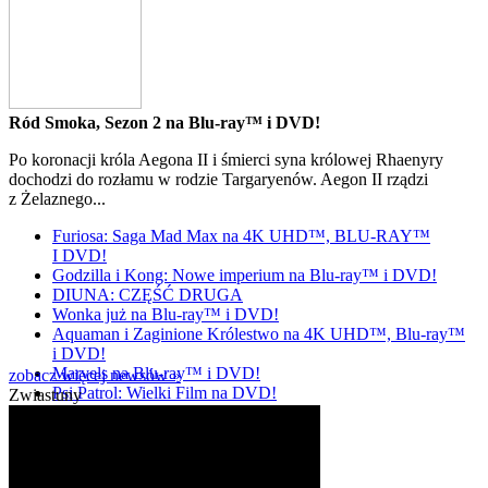
Ród Smoka, Sezon 2 na Blu-ray™ i DVD!
Po koronacji króla Aegona II i śmierci syna królowej Rhaenyry
dochodzi do rozłamu w rodzie Targaryenów. Aegon II rządzi
z Żelaznego...
Furiosa: Saga Mad Max na 4K UHD™, BLU-RAY™
I DVD!
Godzilla i Kong: Nowe imperium na Blu-ray™ i DVD!
DIUNA: CZĘŚĆ DRUGA
Wonka już na Blu-ray™ i DVD!
Aquaman i Zaginione Królestwo na 4K UHD™, Blu-ray™
i DVD!
Marvels na Blu-ray™ i DVD!
zobacz więcej newsów »
Psi Patrol: Wielki Film na DVD!
Zwiastuny