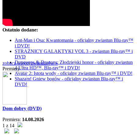
Ostatnio dodane:
Ant-Man i Osa: Kwantomania - oficjalny zwiastun Blu-ray™
i DVD!
STRAŻNICY GALAKTYKI VOL 3 - zwiastun Blu-ray™ i
DVD
Dungeons & Dragons: Złodziejski honor - oficjalny zwiastun
zobacz więcej zwiastunów »
4 Ultra HD™, Blu-ray™ i DVD!
Premiery
Avatar 2: Istota wody - oficjalny zwiastun Blu-ray™ i DVD!
Shazam! Gniew bogów - oficjalny zwiastun Blu-ray™ i
DVD!
Dom dobry (DVD)
Premiera:
14.08.2026
1 z 14