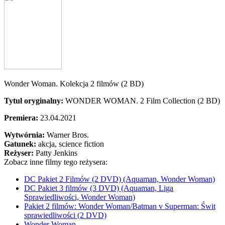
Wonder Woman. Kolekcja 2 filmów (2 BD)
Tytuł oryginalny:
WONDER WOMAN. 2 Film Collection (2 BD)
Premiera:
23.04.2021
Wytwórnia:
Warner Bros.
Gatunek:
akcja, science fiction
Reżyser:
Patty Jenkins
Zobacz inne filmy tego reżysera:
DC Pakiet 2 Filmów (2 DVD) (Aquaman, Wonder Woman)
DC Pakiet 3 filmów (3 DVD) (Aquaman, Liga
Sprawiedliwości, Wonder Woman)
Pakiet 2 filmów: Wonder Woman/Batman v Superman: Świt
sprawiedliwości (2 DVD)
Wonder Woman