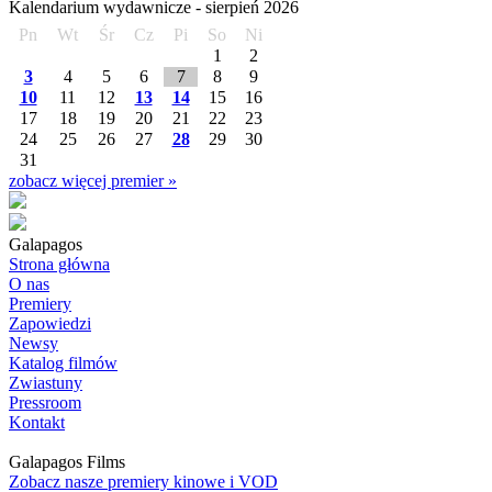
Kalendarium wydawnicze -
sierpień
2026
Pn
Wt
Śr
Cz
Pi
So
Ni
1
2
3
4
5
6
7
8
9
10
11
12
13
14
15
16
17
18
19
20
21
22
23
24
25
26
27
28
29
30
31
zobacz więcej premier »
Galapagos
Strona główna
O nas
Premiery
Zapowiedzi
Newsy
Katalog filmów
Zwiastuny
Pressroom
Kontakt
Galapagos Films
Zobacz nasze premiery kinowe i VOD