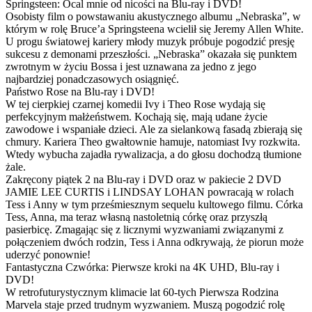
Springsteen: Ocal mnie od nicości na Blu-ray i DVD!
Osobisty film o powstawaniu akustycznego albumu „Nebraska”, w
którym w rolę Bruce’a Springsteena wcielił się Jeremy Allen White.
U progu światowej kariery młody muzyk próbuje pogodzić presję
sukcesu z demonami przeszłości. „Nebraska” okazała się punktem
zwrotnym w życiu Bossa i jest uznawana za jedno z jego
najbardziej ponadczasowych osiągnięć.
Państwo Rose na Blu-ray i DVD!
W tej cierpkiej czarnej komedii Ivy i Theo Rose wydają się
perfekcyjnym małżeństwem. Kochają się, mają udane życie
zawodowe i wspaniałe dzieci. Ale za sielankową fasadą zbierają się
chmury. Kariera Theo gwałtownie hamuje, natomiast Ivy rozkwita.
Wtedy wybucha zajadła rywalizacja, a do głosu dochodzą tłumione
żale.
Zakręcony piątek 2 na Blu-ray i DVD oraz w pakiecie 2 DVD
JAMIE LEE CURTIS i LINDSAY LOHAN powracają w rolach
Tess i Anny w tym prześmiesznym sequelu kultowego filmu. Córka
Tess, Anna, ma teraz własną nastoletnią córkę oraz przyszłą
pasierbicę. Zmagając się z licznymi wyzwaniami związanymi z
połączeniem dwóch rodzin, Tess i Anna odkrywają, że piorun może
uderzyć ponownie!
Fantastyczna Czwórka: Pierwsze kroki na 4K UHD, Blu-ray i
DVD!
W retrofuturystycznym klimacie lat 60-tych Pierwsza Rodzina
Marvela staje przed trudnym wyzwaniem. Muszą pogodzić rolę