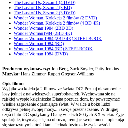
The Last of Us, Sezon 1 (4 DVD)
The Last of Us, Sezon 2 (3 BD)
The Last of Us, Sezon 2 (3 DVD)
Wonder Woman. Kolekcja 2 filmów (2 DVD)
Wonder Woman. Kolekcja 2 filmów (4 BD 4K)
Wonder Woman 1984 (2BD 3D)
Wonder Woman1984 (2BD 4K)
Wonder Woman 1984 (2BD 4K) STEELBOOK
Wonder Woman 1984 (BD)
Wonder Woman 1984 (BD) STEELBOOK
Wonder Woman 1984 (DVD)
Producent wykonawczy:
Jon Berg, Zack Snyder, Patty Jenkins
Muzyka:
Hans Zimmer, Rupert Gregson-Williams
Opis filmu:
Wyjątkowa kolekcja 2 filmów ze świata DC! Poznaj niesamowite
losy jednej z największych superbohaterek. Wychowana się na
rajskiej wyspie księżniczka Diana porzuca dom, by powstrzymać
wielkie zagrożenie ogarniające świat. W walce u boku ludzi
odkrywa pełnię swojej mocy... i swoje przeznaczenie. W drugiej
części hitu DC spotykamy Dianę w latach 80-tych XX wieku. Żyje
spokojnie, trzymając się na uboczu, trenując swoje moce i opiekując
się starożytnymi artefaktami. Jednak beztroskie życie wśród