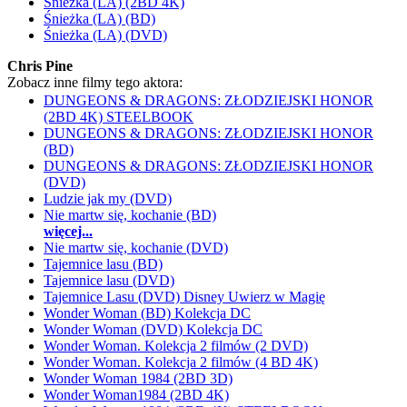
Śnieżka (LA) (2BD 4K)
Śnieżka (LA) (BD)
Śnieżka (LA) (DVD)
Chris Pine
Zobacz inne filmy tego aktora:
DUNGEONS & DRAGONS: ZŁODZIEJSKI HONOR
(2BD 4K) STEELBOOK
DUNGEONS & DRAGONS: ZŁODZIEJSKI HONOR
(BD)
DUNGEONS & DRAGONS: ZŁODZIEJSKI HONOR
(DVD)
Ludzie jak my (DVD)
Nie martw się, kochanie (BD)
więcej...
Nie martw się, kochanie (DVD)
Tajemnice lasu (BD)
Tajemnice lasu (DVD)
Tajemnice Lasu (DVD) Disney Uwierz w Magię
Wonder Woman (BD) Kolekcja DC
Wonder Woman (DVD) Kolekcja DC
Wonder Woman. Kolekcja 2 filmów (2 DVD)
Wonder Woman. Kolekcja 2 filmów (4 BD 4K)
Wonder Woman 1984 (2BD 3D)
Wonder Woman1984 (2BD 4K)