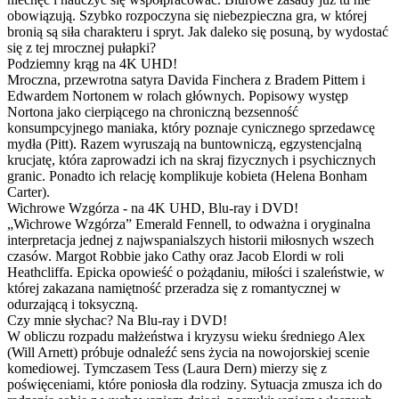
obowiązują. Szybko rozpoczyna się niebezpieczna gra, w której
bronią są siła charakteru i spryt. Jak daleko się posuną, by wydostać
się z tej mrocznej pułapki?
Podziemny krąg na 4K UHD!
Mroczna, przewrotna satyra Davida Finchera z Bradem Pittem i
Edwardem Nortonem w rolach głównych. Popisowy występ
Nortona jako cierpiącego na chroniczną bezsenność
konsumpcyjnego maniaka, który poznaje cynicznego sprzedawcę
mydła (Pitt). Razem wyruszają na buntowniczą, egzystencjalną
krucjatę, która zaprowadzi ich na skraj fizycznych i psychicznych
granic. Ponadto ich relację komplikuje kobieta (Helena Bonham
Carter).
Wichrowe Wzgórza - na 4K UHD, Blu-ray i DVD!
„Wichrowe Wzgórza” Emerald Fennell, to odważna i oryginalna
interpretacja jednej z najwspanialszych historii miłosnych wszech
czasów. Margot Robbie jako Cathy oraz Jacob Elordi w roli
Heathcliffa. Epicka opowieść o pożądaniu, miłości i szaleństwie, w
której zakazana namiętność przeradza się z romantycznej w
odurzającą i toksyczną.
Czy mnie słychac? Na Blu-ray i DVD!
W obliczu rozpadu małżeństwa i kryzysu wieku średniego Alex
(Will Arnett) próbuje odnaleźć sens życia na nowojorskiej scenie
komediowej. Tymczasem Tess (Laura Dern) mierzy się z
poświęceniami, które poniosła dla rodziny. Sytuacja zmusza ich do