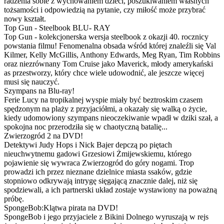
radzenia sobie z wychowaniem dzieci, poszukiwaniem własnych
tożsamości i odpowiedzią na pytanie, czy miłość może przybrać
nowy kształt.
Top Gun - Steelbook BLU- RAY
Top Gun - kolekcjonerska wersja steelbook z okazji 40. rocznicy
powstania filmu! Fenomenalna obsada wśród której znaleźli się Val
Kilmer, Kelly McGillis, Anthony Edwards, Meg Ryan, Tim Robbins
oraz niezrównany Tom Cruise jako Maverick, młody amerykański
as przestworzy, który chce wiele udowodnić, ale jeszcze więcej
musi się nauczyć.
Szympans na Blu-ray!
Ferie Lucy na tropikalnej wyspie miały być beztroskim czasem
spędzonym na plaży z przyjaciółmi, a okazały się walką o życie,
kiedy udomowiony szympans nieoczekiwanie wpadł w dziki szał, a
spokojna noc przerodziła się w chaotyczną batalię...
Zwierzogród 2 na DVD!
Detektywi Judy Hops i Nick Bajer depczą po piętach
nieuchwytnemu gadowi Grzesiowi Żmijewskiemu, którego
pojawienie się wywraca Zwierzogród do góry nogami. Trop
prowadzi ich przez nieznane dzielnice miasta ssaków, gdzie
stopniowo odkrywają intrygę sięgającą znacznie dalej, niż się
spodziewali, a ich partnerski układ zostaje wystawiony na poważną
próbę.
SpongeBob:Klątwa pirata na DVD!
SpongeBob i jego przyjaciele z Bikini Dolnego wyruszają w rejs