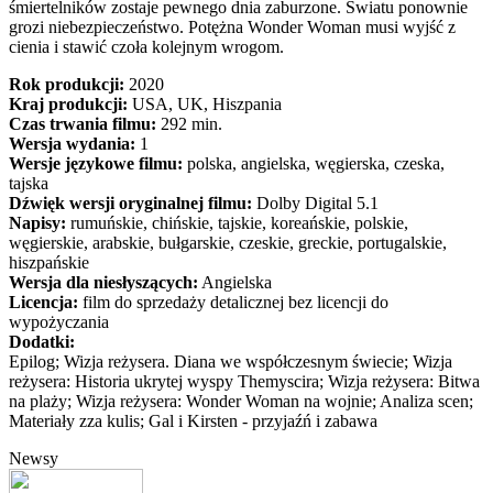
śmiertelników zostaje pewnego dnia zaburzone. Światu ponownie
grozi niebezpieczeństwo. Potężna Wonder Woman musi wyjść z
cienia i stawić czoła kolejnym wrogom.
Rok produkcji:
2020
Kraj produkcji:
USA, UK, Hiszpania
Czas trwania filmu:
292 min.
Wersja wydania:
1
Wersje językowe filmu:
polska, angielska, węgierska, czeska,
tajska
Dźwięk wersji oryginalnej filmu:
Dolby Digital 5.1
Napisy:
rumuńskie, chińskie, tajskie, koreańskie, polskie,
węgierskie, arabskie, bułgarskie, czeskie, greckie, portugalskie,
hiszpańskie
Wersja dla niesłyszących:
Angielska
Licencja:
film do sprzedaży detalicznej bez licencji do
wypożyczania
Dodatki:
Epilog; Wizja reżysera. Diana we współczesnym świecie; Wizja
reżysera: Historia ukrytej wyspy Themyscira; Wizja reżysera: Bitwa
na plaży; Wizja reżysera: Wonder Woman na wojnie; Analiza scen;
Materiały zza kulis; Gal i Kirsten - przyjaźń i zabawa
Newsy