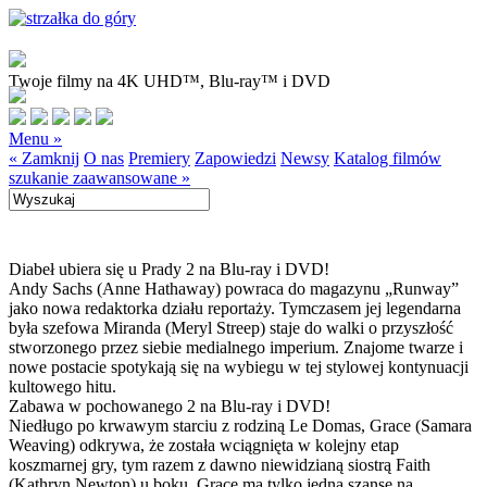
Twoje filmy na 4K UHD™, Blu-ray™ i DVD
Menu »
« Zamknij
O nas
Premiery
Zapowiedzi
Newsy
Katalog filmów
szukanie zaawansowane »
Diabeł ubiera się u Prady 2 na Blu-ray i DVD!
Andy Sachs (Anne Hathaway) powraca do magazynu „Runway”
jako nowa redaktorka działu reportaży. Tymczasem jej legendarna
była szefowa Miranda (Meryl Streep) staje do walki o przyszłość
stworzonego przez siebie medialnego imperium. Znajome twarze i
nowe postacie spotykają się na wybiegu w tej stylowej kontynuacji
kultowego hitu.
Zabawa w pochowanego 2 na Blu-ray i DVD!
Niedługo po krwawym starciu z rodziną Le Domas, Grace (Samara
Weaving) odkrywa, że została wciągnięta w kolejny etap
koszmarnej gry, tym razem z dawno niewidzianą siostrą Faith
(Kathryn Newton) u boku. Grace ma tylko jedną szansę na