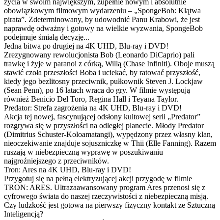
życia w swoim największym, zupełnie nowym i absolutnie
obowiązkowym filmowym wydarzeniu – „SpongeBob: Klątwa
pirata”. Zdeterminowany, by udowodnić Panu Krabowi, że jest
naprawdę odważny i gotowy na wielkie wyzwania, SpongeBob
podejmuje śmiałą decyzję...
Jedna bitwa po drugiej na 4K UHD, Blu-ray i DVD!
Zrezygnowany rewolucjonista Bob (Leonardo DiCaprio) pali
trawkę i żyje w paranoi z córką, Willą (Chase Infiniti). Oboje muszą
stawić czoła przeszłości Boba i uciekać, by ratować przyszłość,
kiedy jego bezlitosny przeciwnik, pułkownik Steven J. Lockjaw
(Sean Penn), po 16 latach wraca do gry. W filmie występują
również Benicio Del Toro, Regina Hall i Teyana Taylor.
Predator: Strefa zagrożenia na 4K UHD, Blu-ray i DVD!
Akcja tej nowej, fascynującej odsłony kultowej serii „Predator”
rozgrywa się w przyszłości na odległej planecie. Młody Predator
(Dimitrius Schuster-Koloamatangi), wypędzony przez własny klan,
nieoczekiwanie znajduje sojuszniczkę w Thii (Elle Fanning). Razem
ruszają w niebezpieczną wyprawę w poszukiwaniu
najgroźniejszego z przeciwników.
Tron: Ares na 4K UHD, Blu-ray i DVD!
Przygotuj się na pełną elektryzującej akcji przygodę w filmie
TRON: ARES. Ultrazaawansowany program Ares przenosi się z
cyfrowego świata do naszej rzeczywistości z niebezpieczną misją.
Czy ludzkość jest gotowa na pierwszy fizyczny kontakt ze Sztuczną
Inteligencją?