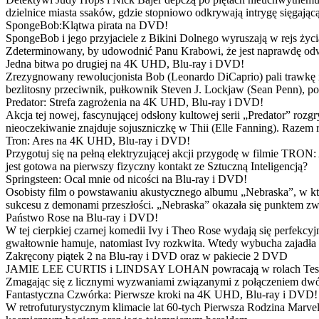
dzielnice miasta ssaków, gdzie stopniowo odkrywają intrygę sięgającą
SpongeBob:Klątwa pirata na DVD!
SpongeBob i jego przyjaciele z Bikini Dolnego wyruszają w rejs 
Zdeterminowany, by udowodnić Panu Krabowi, że jest naprawdę odw
Jedna bitwa po drugiej na 4K UHD, Blu-ray i DVD!
Zrezygnowany rewolucjonista Bob (Leonardo DiCaprio) pali trawkę i ż
bezlitosny przeciwnik, pułkownik Steven J. Lockjaw (Sean Penn), po 
Predator: Strefa zagrożenia na 4K UHD, Blu-ray i DVD!
Akcja tej nowej, fascynującej odsłony kultowej serii „Predator” roz
nieoczekiwanie znajduje sojuszniczkę w Thii (Elle Fanning). Razem
Tron: Ares na 4K UHD, Blu-ray i DVD!
Przygotuj się na pełną elektryzującej akcji przygodę w filmie TRON
jest gotowa na pierwszy fizyczny kontakt ze Sztuczną Inteligencją?
Springsteen: Ocal mnie od nicości na Blu-ray i DVD!
Osobisty film o powstawaniu akustycznego albumu „Nebraska”, w któ
sukcesu z demonami przeszłości. „Nebraska” okazała się punktem zw
Państwo Rose na Blu-ray i DVD!
W tej cierpkiej czarnej komedii Ivy i Theo Rose wydają się perfekcy
gwałtownie hamuje, natomiast Ivy rozkwita. Wtedy wybucha zajadła r
Zakręcony piątek 2 na Blu-ray i DVD oraz w pakiecie 2 DVD
JAMIE LEE CURTIS i LINDSAY LOHAN powracają w rolach Tess i Anny
Zmagając się z licznymi wyzwaniami związanymi z połączeniem dwóc
Fantastyczna Czwórka: Pierwsze kroki na 4K UHD, Blu-ray i DVD!
W retrofuturystycznym klimacie lat 60-tych Pierwsza Rodzina Marve