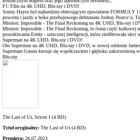
kosmicznym bogiem oraz jego tajemniczym heroldem...
F1: Film na 4K UHD, Blu-ray i DVD!
Sonny Hayes był najbardziej obiecującym zjawiskiem FORMUŁY 1® w 
powrotu i jazdy u boku przebojowego debiutanta Joshuy Pearce’a. To 
Mission: Impossible - The Final Reckoning na 4K UHD, Blu-ray i 
Mission: Impossible - The Final Reckoning, to ósma część kultowej 
poszukiwania Entity - sztucznej inteligencji, która zinfiltrowała sie
Superman na 4K UHD, Blu-ray i DVD!
Oto Superman na 4K UHD, Blu-ray i DVD, w nowej odsłonie Jamesa 
Superman Gunna kieruje się współczuciem i głęboko zakorzenioną wi
Blu-ray
The Last of Us, Sezon 1 (4 BD)
Tytuł oryginalny:
The Last of Us (4 BD)
Premiera:
26.07.2023