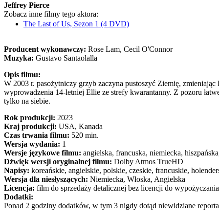
Jeffrey Pierce
Zobacz inne filmy tego aktora:
The Last of Us, Sezon 1 (4 DVD)
Producent wykonawczy:
Rose Lam, Cecil O'Connor
Muzyka:
Gustavo Santaolalla
Opis filmu:
W 2003 r. pasożytniczy grzyb zaczyna pustoszyć Ziemię, zmieniając l
wyprowadzenia 14-letniej Ellie ze strefy kwarantanny. Z pozoru łatwe
tylko na siebie.
Rok produkcji:
2023
Kraj produkcji:
USA, Kanada
Czas trwania filmu:
520 min.
Wersja wydania:
1
Wersje językowe filmu:
angielska, francuska, niemiecka, hiszpańska
Dźwięk wersji oryginalnej filmu:
Dolby Atmos TrueHD
Napisy:
koreańskie, angielskie, polskie, czeskie, francuskie, holende
Wersja dla niesłyszących:
Niemiecka, Włoska, Angielska
Licencja:
film do sprzedaży detalicznej bez licencji do wypożyczania
Dodatki:
Ponad 2 godziny dodatków, w tym 3 nigdy dotąd niewidziane reportaże