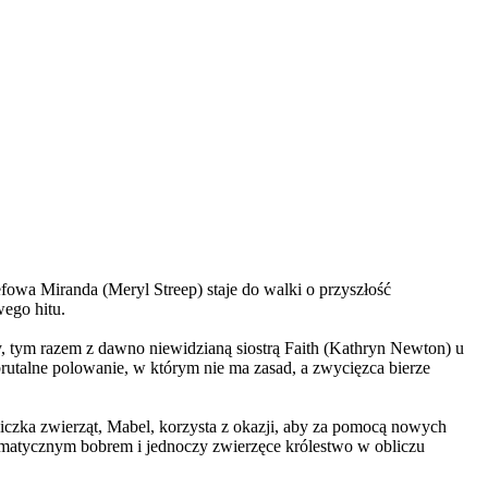
wa Miranda (Meryl Streep) staje do walki o przyszłość
wego hitu.
, tym razem z dawno niewidzianą siostrą Faith (Kathryn Newton) u
brutalne polowanie, w którym nie ma zasad, a zwycięzca bierze
czka zwierząt, Mabel, korzysta z okazji, aby za pomocą nowych
yzmatycznym bobrem i jednoczy zwierzęce królestwo w obliczu