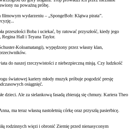
ystawiony na poważną próbę.
m filmowym wydarzeniu – „SpongeBob: Klątwa pirata”.
yzję...
a przeszłości Boba i uciekać, by ratować przyszłość, kiedy jego
 Regina Hall i Teyana Taylor.
us Schuster-Koloamatangi), wypędzony przez własny klan,
 przeciwników.
ata do naszej rzeczywistości z niebezpieczną misją. Czy ludzkość
rogu światowej kariery młody muzyk próbuje pogodzić presję
nadczasowych osiągnięć.
 dzieci. Ale za sielankową fasadą zbierają się chmury. Kariera Theo
ma teraz własną nastoletnią córkę oraz przyszłą pasierbicę.
iłą rodzinnych więzi i obronić Ziemię przed nienasyconym