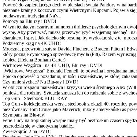
Powróć do zapierającego dech w piersiach świata Pandory w najbardzie
nieznane krainy z koczowniczymi Wietrznymi Kupcami. Pojawia się 
pradawnymi tradycjami Na'vi.
Pomocy na Blu-ray i DVD!
W tym tętniącym czarnym humorem thrillerze psychologicznym dwoje
wyspę. Aby przetrwać, muszą przezwyciężyć wzajemną niechęć i naucz
charakteru i spryt. Jak daleko się posuną, by wydostać się z tej mrocz
Podziemny krąg na 4K UHD!
Mroczna, przewrotna satyra Davida Finchera z Bradem Pittem i Ed
który poznaje cynicznego sprzedawcę mydła (Pitt). Razem wyruszają n
kobieta (Helena Bonham Carter).
Wichrowe Wzgórza - na 4K UHD, Blu-ray i DVD!
„Wichrowe Wzgórza” Emerald Fennell, to odważna i oryginalna interpr
Epicka opowieść o pożądaniu, miłości i szaleństwie, w której zakaza
Czy mnie słychac? Na Blu-ray i DVD!
W obliczu rozpadu małżeństwa i kryzysu wieku średniego Alex (Will 
poniosła dla rodziny. Sytuacja zmusza ich do radzenia sobie z wych
Top Gun - Steelbook BLU- RAY
Top Gun - kolekcjonerska wersja steelbook z okazji 40. rocznicy po
niezrównany Tom Cruise jako Maverick, młody amerykański as przestw
Szympans na Blu-ray!
Ferie Lucy na tropikalnej wyspie miały być beztroskim czasem spędz
przerodziła się w chaotyczną batalię...
Zwierzogród 2 na DVD!
Detektywi Judy Hops i Nick Bajer depczą po piętach nieuchwytnemu