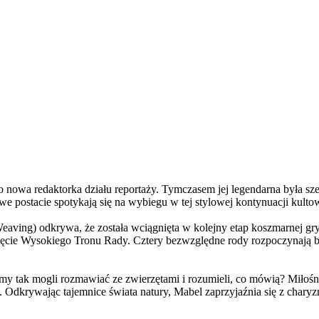
a redaktorka działu reportaży. Tymczasem jej legendarna była szefo
e postacie spotykają się na wybiegu w tej stylowej kontynuacji kulto
ving) odkrywa, że została wciągnięta w kolejny etap koszmarnej gry
 objęcie Wysokiego Tronu Rady. Cztery bezwzględne rody rozpoczynają 
 tak mogli rozmawiać ze zwierzętami i rozumieli, co mówią? Miłośni
. Odkrywając tajemnice świata natury, Mabel zaprzyjaźnia się z char