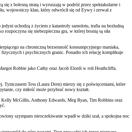
 się z bolesną stratą i wyruszają w podróż przez spektakularne i
, wojowniczy klan, który odwrócił się od Eywy i zerwał z
yni uchodzą z życiem z katastrofy samolotu, trafia na bezludną
rozpoczyna się niebezpieczna gra, w której bronią są siła
ierpiącego na chroniczną bezsenność konsumpcyjnego maniaka,
 fizycznych i psychicznych granic. Ponadto ich relację komplikuje
argot Robbie jako Cathy oraz Jacob Elordi w roli Heathcliffa.
ej. Tymczasem Tess (Laura Dern) mierzy się z poświęceniami, które
ytanie, czy miłość może przybrać nowy kształt.
er, Kelly McGillis, Anthony Edwards, Meg Ryan, Tim Robbins oraz
yć.
omowiony szympans nieoczekiwanie wpadł w dziki szał, a spokojna noc
ierzogród do góry nogami. Trop prowadzi ich przez nieznane