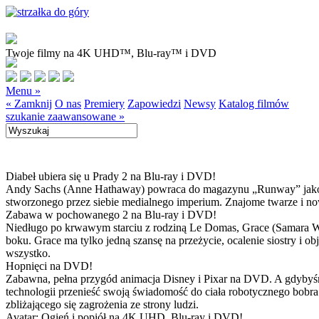
Twoje filmy na 4K UHD™, Blu-ray™ i DVD
Menu »
« Zamknij
O nas
Premiery
Zapowiedzi
Newsy
Katalog filmów
szukanie zaawansowane »
Diabeł ubiera się u Prady 2 na Blu-ray i DVD!
Andy Sachs (Anne Hathaway) powraca do magazynu „Runway” jako now
stworzonego przez siebie medialnego imperium. Znajome twarze i now
Zabawa w pochowanego 2 na Blu-ray i DVD!
Niedługo po krwawym starciu z rodziną Le Domas, Grace (Samara Wea
boku. Grace ma tylko jedną szansę na przeżycie, ocalenie siostry i
wszystko.
Hopnięci na DVD!
Zabawna, pełna przygód animacja Disney i Pixar na DVD. A gdybyśmy
technologii przenieść swoją świadomość do ciała robotycznego bobra
zbliżającego się zagrożenia ze strony ludzi.
Avatar: Ogień i popiół na 4K UHD, Blu-ray i DVD!