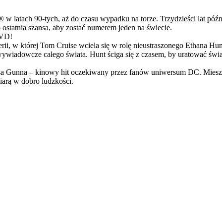
latach 90-tych, aż do czasu wypadku na torze. Trzydzieści lat późn
ostatnia szansa, aby zostać numerem jeden na świecie.
DVD!
serii, w której Tom Cruise wciela się w rolę nieustraszonego Ethana 
ci wywiadowcze całego świata. Hunt ściga się z czasem, by uratować świ
Gunna – kinowy hit oczekiwany przez fanów uniwersum DC. Mieszanka
arą w dobro ludzkości.