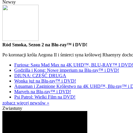
Newsy
Ród Smoka, Sezon 2 na Blu-ray™ i DVD!
Po koronacji króla Aegona II i śmierci syna królowej Rhaenyry doch
Furiosa: Saga Mad Max na 4K UHD™, BLU-RAY™ I DVD
Godzilla i Kong: Nowe imperium na Blu-ray™ i DVD!
DIUNA: CZĘŚĆ DRUGA
Wonka już na Blu-ray™ i DVD!
Aquaman i Zaginione Królestwo na 4K UHD™, Blu-ray™ i
Marvels na Blu-ray™ i DVD!
Psi Patrol: Wielki Film na DVD!
zobacz więcej newsów »
Zwiastuny