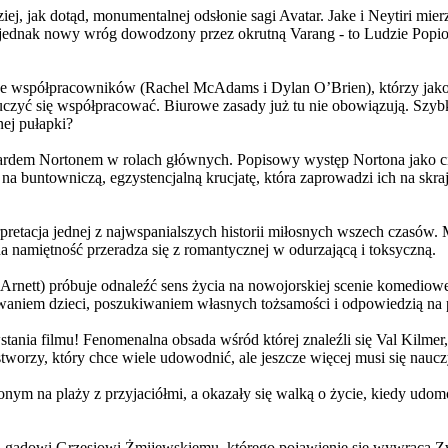
j, jak dotąd, monumentalnej odsłonie sagi Avatar. Jake i Neytiri mierzą
jednak nowy wróg dowodzony przez okrutną Varang - to Ludzie Popiołu
 współpracowników (Rachel McAdams i Dylan O’Brien), którzy jako jed
yć się współpracować. Biurowe zasady już tu nie obowiązują. Szybko 
nej pułapki?
wardem Nortonem w rolach głównych. Popisowy występ Nortona jako c
a buntowniczą, egzystencjalną krucjatę, która zaprowadzi ich na skraj
etacja jednej z najwspanialszych historii miłosnych wszech czasów. M
na namiętność przeradza się z romantycznej w odurzającą i toksyczną.
Arnett) próbuje odnaleźć sens życia na nowojorskiej scenie komediow
owaniem dzieci, poszukiwaniem własnych tożsamości i odpowiedzią na p
wstania filmu! Fenomenalna obsada wśród której znaleźli się Val Kilm
orzy, który chce wiele udowodnić, ale jeszcze więcej musi się naucz
onym na plaży z przyjaciółmi, a okazały się walką o życie, kiedy ud
 gadowi Grzesiowi Żmijewskiemu, którego pojawienie się wywraca Zw