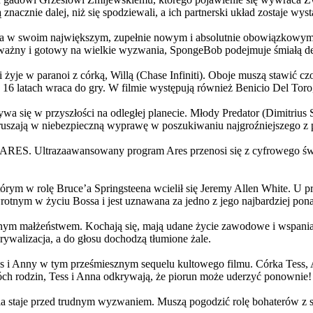
 znacznie dalej, niż się spodziewali, a ich partnerski układ zostaje w
życia w swoim największym, zupełnie nowym i absolutnie obowiązkowy
ażny i gotowy na wielkie wyzwania, SpongeBob podejmuje śmiałą dec
yje w paranoi z córką, Willą (Chase Infiniti). Oboje muszą stawić czoł
16 latach wraca do gry. W filmie występują również Benicio Del Toro,
grywa się w przyszłości na odległej planecie. Młody Predator (Dimitri
 ruszają w niebezpieczną wyprawę w poszukiwaniu najgroźniejszego z
: ARES. Ultrazaawansowany program Ares przenosi się z cyfrowego świ
rym w rolę Bruce’a Springsteena wcielił się Jeremy Allen White. U p
rotnym w życiu Bossa i jest uznawana za jedno z jego najbardziej po
jnym małżeństwem. Kochają się, mają udane życie zawodowe i wspaniałe
ywalizacja, a do głosu dochodzą tłumione żale.
 w tym prześmiesznym sequelu kultowego filmu. Córka Tess, Anna, 
h rodzin, Tess i Anna odkrywają, że piorun może uderzyć ponownie!
la staje przed trudnym wyzwaniem. Muszą pogodzić rolę bohaterów z s