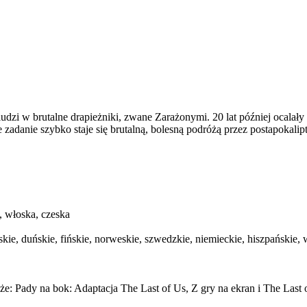
udzi w brutalne drapieżniki, zwane Zarażonymi. 20 lat później ocalały 
 zadanie szybko staje się brutalną, bolesną podróżą przez postapokalip
, włoska, czeska
rskie, duńskie, fińskie, norweskie, szwedzkie, niemieckie, hiszpańskie, 
: Pady na bok: Adaptacja The Last of Us, Z gry na ekran i The Last o