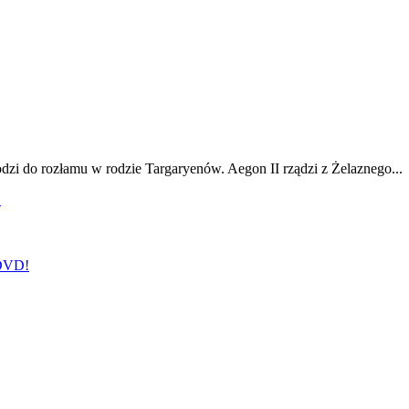
odzi do rozłamu w rodzie Targaryenów. Aegon II rządzi z Żelaznego...
!
 DVD!