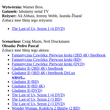
Wytwórnia:
Warner Bros.
Gatunek:
fabularny serial TV
Reżyser:
Ali Abbasi, Jeremy Webb, Jasmila Žbanić
Zobacz inne filmy tego reżysera:
The Last of Us, Sezon 1 (4 DVD)
Scenariusz:
Craig Mazin
, Neil Druckmann
Obsada:
Pedro Pascal
Zobacz inne filmy tego aktora:
Fantastyczna Czwórka: Pierwsze kroki (2BD 4K) Steelbook
Fantastyczna Czwórka: Pierwsze kroki (BD)
Fantastyczna Czwórka: Pierwsze kroki (DVD)
Gladiator II (2BD 4K) Steelbook
Gladiator II (3BD 4K) Steelbook DeLux
więcej...
Gladiator II (BD)
Gladiator II (BD 4K)
Gladiator II (DVD)
The Last of Us, Sezon 1 (4 DVD)
The Last of Us, Sezon 2 (3 BD)
The Last of Us, Sezon 2 (3 DVD)
Wonder Woman. Kolekcja 2 filmów (2 BD)