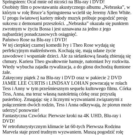
Springsteen: Ocal mnie od nicości na Blu-ray i DVD!
Osobisty film o powstawaniu akustycznego albumu „Nebraska”, w
którym w rolę Bruce’a Springsteena wcielił się Jeremy Allen White.
U progu światowej kariery młody muzyk próbuje pogodzić presję
sukcesu z demonami przeszłości. „Nebraska” okazała się punktem
zwrotnym w życiu Bossa i jest uznawana za jedno z jego
najbardziej ponadczasowych osiągnięć.
Państwo Rose na Blu-ray i DVD!
W tej cierpkiej czarnej komedii Ivy i Theo Rose wydają się
perfekcyjnym małżeństwem. Kochają się, mają udane życie
zawodowe i wspaniałe dzieci. Ale za sielankową fasadą zbierają się
chmury. Kariera Theo gwałtownie hamuje, natomiast Ivy rozkwita.
Wtedy wybucha zajadła rywalizacja, a do głosu dochodzą tłumione
żale.
Zakręcony piątek 2 na Blu-ray i DVD oraz w pakiecie 2 DVD
JAMIE LEE CURTIS i LINDSAY LOHAN powracają w rolach
Tess i Anny w tym prześmiesznym sequelu kultowego filmu. Córka
Tess, Anna, ma teraz własną nastoletnią córkę oraz przyszłą
pasierbicę. Zmagając się z licznymi wyzwaniami związanymi z
połączeniem dwóch rodzin, Tess i Anna odkrywają, że piorun może
uderzyć ponownie!
Fantastyczna Czwórka: Pierwsze kroki na 4K UHD, Blu-ray i
DVD!
W retrofuturystycznym klimacie lat 60-tych Pierwsza Rodzina
Marvela staje przed trudnym wyzwaniem. Muszą pogodzić rolę