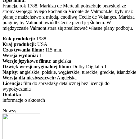
Opis filmu:
Francja, rok 1788, Markiza de Merteuil potrzebuje przysługi ze
strony swojego byłego kochanka Viconte de Valmont.Jej były mąż
planuje małżeństwo z młodą, cnotliwą Cecile de Volanges. Markiza
pragnie, by Valmont uwiódł Cecile przed jej ślubem. W
międzyczasie Valmont stara się zrealizować własne plany podboju.
Rok produkcji:
1988
Kraj produkcji:
USA
Czas trwania filmu:
115 min.
Wersja wydania:
1
Wersje językowe filmu:
angielska
Dźwięk wersji oryginalnej filmu:
Dolby Digital 5.1
Napisy:
angielskie, polskie, węgierskie, tureckie, greckie, islandzkie
Wersja dla niesłyszących:
Angielska
Licencja:
film do sprzedaży detalicznej bez licencji do
wypożyczania
Dodatki:
informacje o aktorach
Newsy