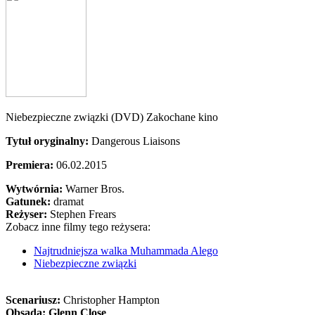
Niebezpieczne związki (DVD) Zakochane kino
Tytuł oryginalny:
Dangerous Liaisons
Premiera:
06.02.2015
Wytwórnia:
Warner Bros.
Gatunek:
dramat
Reżyser:
Stephen Frears
Zobacz inne filmy tego reżysera:
Najtrudniejsza walka Muhammada Alego
Niebezpieczne związki
Scenariusz:
Christopher Hampton
Obsada:
Glenn Close