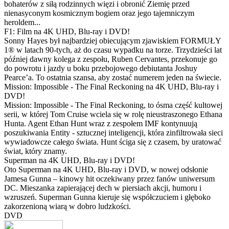
bohaterów z siłą rodzinnych więzi i obronić Ziemię przed
nienasyconym kosmicznym bogiem oraz jego tajemniczym
heroldem...
F1: Film na 4K UHD, Blu-ray i DVD!
Sonny Hayes był najbardziej obiecującym zjawiskiem FORMUŁY
1® w latach 90-tych, aż do czasu wypadku na torze. Trzydzieści lat
później dawny kolega z zespołu, Ruben Cervantes, przekonuje go
do powrotu i jazdy u boku przebojowego debiutanta Joshuy
Pearce’a. To ostatnia szansa, aby zostać numerem jeden na świecie.
Mission: Impossible - The Final Reckoning na 4K UHD, Blu-ray i
DVD!
Mission: Impossible - The Final Reckoning, to ósma część kultowej
serii, w której Tom Cruise wciela się w rolę nieustraszonego Ethana
Hunta. Agent Ethan Hunt wraz z zespołem IMF kontynuują
poszukiwania Entity - sztucznej inteligencji, która zinfiltrowała sieci
wywiadowcze całego świata. Hunt ściga się z czasem, by uratować
świat, który znamy.
Superman na 4K UHD, Blu-ray i DVD!
Oto Superman na 4K UHD, Blu-ray i DVD, w nowej odsłonie
Jamesa Gunna – kinowy hit oczekiwany przez fanów uniwersum
DC. Mieszanka zapierającej dech w piersiach akcji, humoru i
wzruszeń. Superman Gunna kieruje się współczuciem i głęboko
zakorzenioną wiarą w dobro ludzkości.
DVD