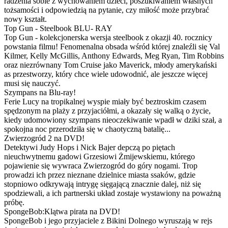
radzenia sobie z wychowaniem dzieci, poszukiwaniem własnych
tożsamości i odpowiedzią na pytanie, czy miłość może przybrać
nowy kształt.
Top Gun - Steelbook BLU- RAY
Top Gun - kolekcjonerska wersja steelbook z okazji 40. rocznicy
powstania filmu! Fenomenalna obsada wśród której znaleźli się Val
Kilmer, Kelly McGillis, Anthony Edwards, Meg Ryan, Tim Robbins
oraz niezrównany Tom Cruise jako Maverick, młody amerykański
as przestworzy, który chce wiele udowodnić, ale jeszcze więcej
musi się nauczyć.
Szympans na Blu-ray!
Ferie Lucy na tropikalnej wyspie miały być beztroskim czasem
spędzonym na plaży z przyjaciółmi, a okazały się walką o życie,
kiedy udomowiony szympans nieoczekiwanie wpadł w dziki szał, a
spokojna noc przerodziła się w chaotyczną batalię...
Zwierzogród 2 na DVD!
Detektywi Judy Hops i Nick Bajer depczą po piętach
nieuchwytnemu gadowi Grzesiowi Żmijewskiemu, którego
pojawienie się wywraca Zwierzogród do góry nogami. Trop
prowadzi ich przez nieznane dzielnice miasta ssaków, gdzie
stopniowo odkrywają intrygę sięgającą znacznie dalej, niż się
spodziewali, a ich partnerski układ zostaje wystawiony na poważną
próbę.
SpongeBob:Klątwa pirata na DVD!
SpongeBob i jego przyjaciele z Bikini Dolnego wyruszają w rejs