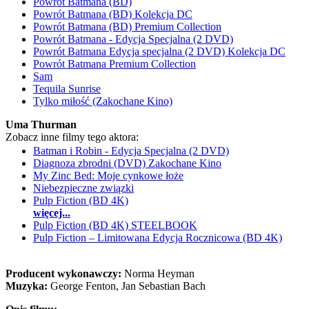
Powrót Batmana (BD)
Powrót Batmana (BD) Kolekcja DC
Powrót Batmana (BD) Premium Collection
Powrót Batmana - Edycja Specjalna (2 DVD)
Powrót Batmana Edycja specjalna (2 DVD) Kolekcja DC
Powrót Batmana Premium Collection
Sam
Tequila Sunrise
Tylko miłość (Zakochane Kino)
Uma Thurman
Zobacz inne filmy tego aktora:
Batman i Robin - Edycja Specjalna (2 DVD)
Diagnoza zbrodni (DVD) Zakochane Kino
My Zinc Bed: Moje cynkowe łoże
Niebezpieczne związki
Pulp Fiction (BD 4K)
więcej...
Pulp Fiction (BD 4K) STEELBOOK
Pulp Fiction – Limitowana Edycja Rocznicowa (BD 4K)
Producent wykonawczy:
Norma Heyman
Muzyka:
George Fenton, Jan Sebastian Bach