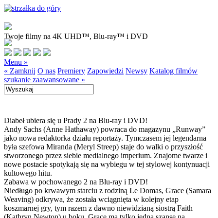
Twoje filmy na 4K UHD™, Blu-ray™ i DVD
Menu »
« Zamknij
O nas
Premiery
Zapowiedzi
Newsy
Katalog filmów
szukanie zaawansowane »
Diabeł ubiera się u Prady 2 na Blu-ray i DVD!
Andy Sachs (Anne Hathaway) powraca do magazynu „Runway”
jako nowa redaktorka działu reportaży. Tymczasem jej legendarna
była szefowa Miranda (Meryl Streep) staje do walki o przyszłość
stworzonego przez siebie medialnego imperium. Znajome twarze i
nowe postacie spotykają się na wybiegu w tej stylowej kontynuacji
kultowego hitu.
Zabawa w pochowanego 2 na Blu-ray i DVD!
Niedługo po krwawym starciu z rodziną Le Domas, Grace (Samara
Weaving) odkrywa, że została wciągnięta w kolejny etap
koszmarnej gry, tym razem z dawno niewidzianą siostrą Faith
(Kathryn Newton) u boku. Grace ma tylko jedną szansę na