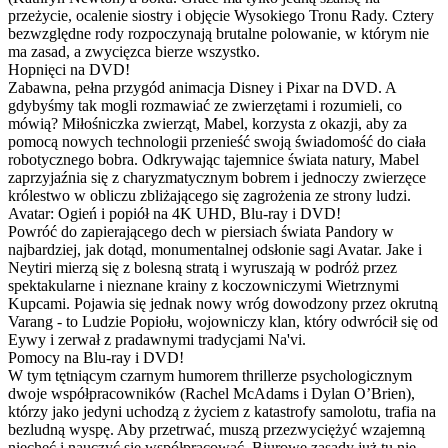
przeżycie, ocalenie siostry i objęcie Wysokiego Tronu Rady. Cztery
bezwzględne rody rozpoczynają brutalne polowanie, w którym nie
ma zasad, a zwycięzca bierze wszystko.
Hopnięci na DVD!
Zabawna, pełna przygód animacja Disney i Pixar na DVD. A
gdybyśmy tak mogli rozmawiać ze zwierzętami i rozumieli, co
mówią? Miłośniczka zwierząt, Mabel, korzysta z okazji, aby za
pomocą nowych technologii przenieść swoją świadomość do ciała
robotycznego bobra. Odkrywając tajemnice świata natury, Mabel
zaprzyjaźnia się z charyzmatycznym bobrem i jednoczy zwierzęce
królestwo w obliczu zbliżającego się zagrożenia ze strony ludzi.
Avatar: Ogień i popiół na 4K UHD, Blu-ray i DVD!
Powróć do zapierającego dech w piersiach świata Pandory w
najbardziej, jak dotąd, monumentalnej odsłonie sagi Avatar. Jake i
Neytiri mierzą się z bolesną stratą i wyruszają w podróż przez
spektakularne i nieznane krainy z koczowniczymi Wietrznymi
Kupcami. Pojawia się jednak nowy wróg dowodzony przez okrutną
Varang - to Ludzie Popiołu, wojowniczy klan, który odwrócił się od
Eywy i zerwał z pradawnymi tradycjami Na'vi.
Pomocy na Blu-ray i DVD!
W tym tętniącym czarnym humorem thrillerze psychologicznym
dwoje współpracowników (Rachel McAdams i Dylan O’Brien),
którzy jako jedyni uchodzą z życiem z katastrofy samolotu, trafia na
bezludną wyspę. Aby przetrwać, muszą przezwyciężyć wzajemną
niechęć i nauczyć się współpracować. Biurowe zasady już tu nie