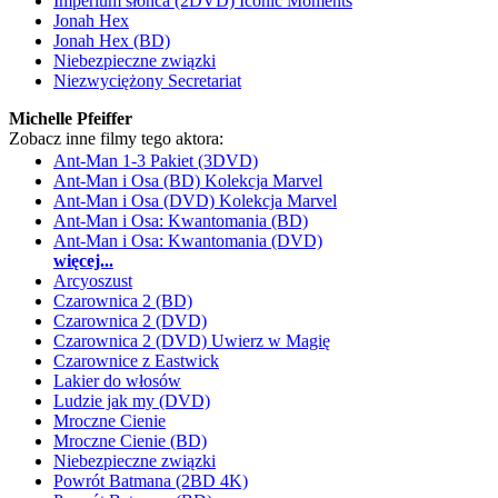
Imperium słońca (2DVD) Iconic Moments
Jonah Hex
Jonah Hex (BD)
Niebezpieczne związki
Niezwyciężony Secretariat
Michelle Pfeiffer
Zobacz inne filmy tego aktora:
Ant-Man 1-3 Pakiet (3DVD)
Ant-Man i Osa (BD) Kolekcja Marvel
Ant-Man i Osa (DVD) Kolekcja Marvel
Ant-Man i Osa: Kwantomania (BD)
Ant-Man i Osa: Kwantomania (DVD)
więcej...
Arcyoszust
Czarownica 2 (BD)
Czarownica 2 (DVD)
Czarownica 2 (DVD) Uwierz w Magię
Czarownice z Eastwick
Lakier do włosów
Ludzie jak my (DVD)
Mroczne Cienie
Mroczne Cienie (BD)
Niebezpieczne związki
Powrót Batmana (2BD 4K)