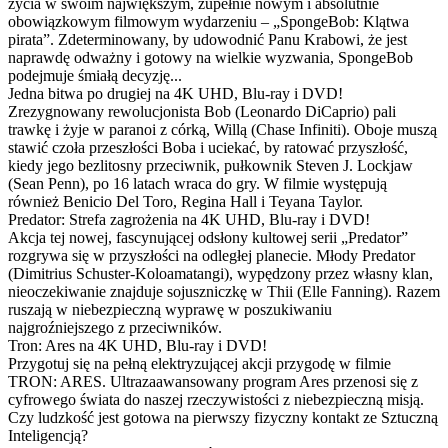
życia w swoim największym, zupełnie nowym i absolutnie
obowiązkowym filmowym wydarzeniu – „SpongeBob: Klątwa
pirata”. Zdeterminowany, by udowodnić Panu Krabowi, że jest
naprawdę odważny i gotowy na wielkie wyzwania, SpongeBob
podejmuje śmiałą decyzję...
Jedna bitwa po drugiej na 4K UHD, Blu-ray i DVD!
Zrezygnowany rewolucjonista Bob (Leonardo DiCaprio) pali
trawkę i żyje w paranoi z córką, Willą (Chase Infiniti). Oboje muszą
stawić czoła przeszłości Boba i uciekać, by ratować przyszłość,
kiedy jego bezlitosny przeciwnik, pułkownik Steven J. Lockjaw
(Sean Penn), po 16 latach wraca do gry. W filmie występują
również Benicio Del Toro, Regina Hall i Teyana Taylor.
Predator: Strefa zagrożenia na 4K UHD, Blu-ray i DVD!
Akcja tej nowej, fascynującej odsłony kultowej serii „Predator”
rozgrywa się w przyszłości na odległej planecie. Młody Predator
(Dimitrius Schuster-Koloamatangi), wypędzony przez własny klan,
nieoczekiwanie znajduje sojuszniczkę w Thii (Elle Fanning). Razem
ruszają w niebezpieczną wyprawę w poszukiwaniu
najgroźniejszego z przeciwników.
Tron: Ares na 4K UHD, Blu-ray i DVD!
Przygotuj się na pełną elektryzującej akcji przygodę w filmie
TRON: ARES. Ultrazaawansowany program Ares przenosi się z
cyfrowego świata do naszej rzeczywistości z niebezpieczną misją.
Czy ludzkość jest gotowa na pierwszy fizyczny kontakt ze Sztuczną
Inteligencją?