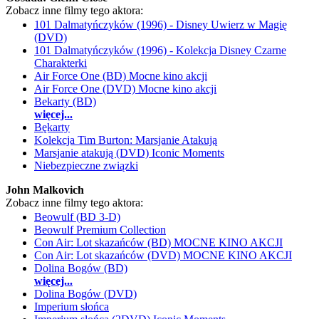
Zobacz inne filmy tego aktora:
101 Dalmatyńczyków (1996) - Disney Uwierz w Magię
(DVD)
101 Dalmatyńczyków (1996) - Kolekcja Disney Czarne
Charakterki
Air Force One (BD) Mocne kino akcji
Air Force One (DVD) Mocne kino akcji
Bekarty (BD)
więcej...
Bękarty
Kolekcja Tim Burton: Marsjanie Atakują
Marsjanie atakują (DVD) Iconic Moments
Niebezpieczne związki
John Malkovich
Zobacz inne filmy tego aktora:
Beowulf (BD 3-D)
Beowulf Premium Collection
Con Air: Lot skazańców (BD) MOCNE KINO AKCJI
Con Air: Lot skazańców (DVD) MOCNE KINO AKCJI
Dolina Bogów (BD)
więcej...
Dolina Bogów (DVD)
Imperium słońca