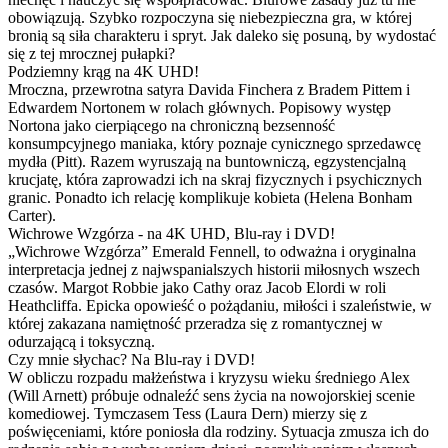
obowiązują. Szybko rozpoczyna się niebezpieczna gra, w której
bronią są siła charakteru i spryt. Jak daleko się posuną, by wydostać
się z tej mrocznej pułapki?
Podziemny krąg na 4K UHD!
Mroczna, przewrotna satyra Davida Finchera z Bradem Pittem i
Edwardem Nortonem w rolach głównych. Popisowy występ
Nortona jako cierpiącego na chroniczną bezsenność
konsumpcyjnego maniaka, który poznaje cynicznego sprzedawcę
mydła (Pitt). Razem wyruszają na buntowniczą, egzystencjalną
krucjatę, która zaprowadzi ich na skraj fizycznych i psychicznych
granic. Ponadto ich relację komplikuje kobieta (Helena Bonham
Carter).
Wichrowe Wzgórza - na 4K UHD, Blu-ray i DVD!
„Wichrowe Wzgórza” Emerald Fennell, to odważna i oryginalna
interpretacja jednej z najwspanialszych historii miłosnych wszech
czasów. Margot Robbie jako Cathy oraz Jacob Elordi w roli
Heathcliffa. Epicka opowieść o pożądaniu, miłości i szaleństwie, w
której zakazana namiętność przeradza się z romantycznej w
odurzającą i toksyczną.
Czy mnie słychac? Na Blu-ray i DVD!
W obliczu rozpadu małżeństwa i kryzysu wieku średniego Alex
(Will Arnett) próbuje odnaleźć sens życia na nowojorskiej scenie
komediowej. Tymczasem Tess (Laura Dern) mierzy się z
poświęceniami, które poniosła dla rodziny. Sytuacja zmusza ich do