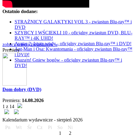
Ostatnio dodane:
STRAŻNICY GALAKTYKI VOL 3 - zwiastun Blu-ray™ i
DVD
SZYBCY I WŚCIEKLI 10 - oficjalny zwiastun DVD, BLU-
RAY™ i 4K UHD!
Avatar 2: Istota wody - oficjalny zwiastun Blu-ray™ i DVD!
zobacz więcej zwiastunów »
Ant-Man i Osa: Kwantomania - oficjalny zwiastun Blu-ray™
Premiery
i DVD!
Shazam! Gniew bogów - oficjalny zwiastun Blu-ray™ i
DVD!
Dom dobry (DVD)
Premiera:
14.08.2026
1 z 14
Kalendarium wydawnicze -
sierpień
2026
Pn
Wt
Śr
Cz
Pi
So
Ni
1
2