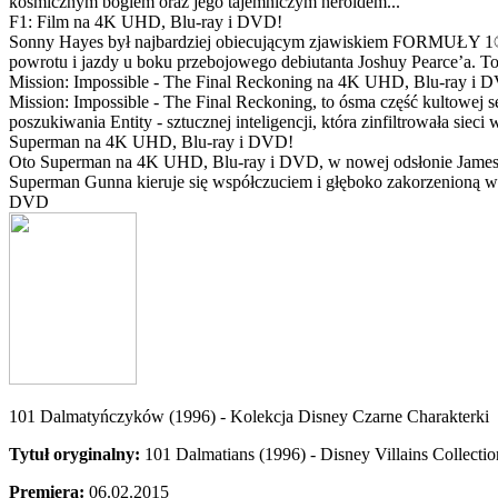
kosmicznym bogiem oraz jego tajemniczym heroldem...
F1: Film na 4K UHD, Blu-ray i DVD!
Sonny Hayes był najbardziej obiecującym zjawiskiem FORMUŁY 1® w 
powrotu i jazdy u boku przebojowego debiutanta Joshuy Pearce’a. To 
Mission: Impossible - The Final Reckoning na 4K UHD, Blu-ray i 
Mission: Impossible - The Final Reckoning, to ósma część kultowej 
poszukiwania Entity - sztucznej inteligencji, która zinfiltrowała sie
Superman na 4K UHD, Blu-ray i DVD!
Oto Superman na 4K UHD, Blu-ray i DVD, w nowej odsłonie Jamesa 
Superman Gunna kieruje się współczuciem i głęboko zakorzenioną wi
DVD
101 Dalmatyńczyków (1996) - Kolekcja Disney Czarne Charakterki
Tytuł oryginalny:
101 Dalmatians (1996) - Disney Villains Collectio
Premiera:
06.02.2015