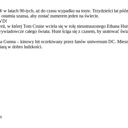
latach 90-tych, aż do czasu wypadku na torze. Trzydzieści lat późn
ostatnia szansa, aby zostać numerem jeden na świecie.
DVD!
serii, w której Tom Cruise wciela się w rolę nieustraszonego Ethana 
ci wywiadowcze całego świata. Hunt ściga się z czasem, by uratować świ
Gunna – kinowy hit oczekiwany przez fanów uniwersum DC. Mieszanka
arą w dobro ludzkości.
n