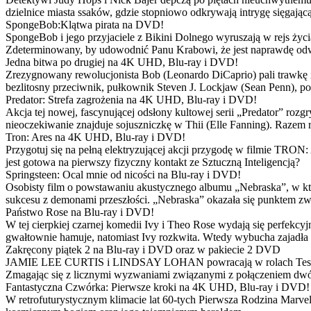
dzielnice miasta ssaków, gdzie stopniowo odkrywają intrygę sięgającą
SpongeBob:Klątwa pirata na DVD!
SpongeBob i jego przyjaciele z Bikini Dolnego wyruszają w rejs 
Zdeterminowany, by udowodnić Panu Krabowi, że jest naprawdę odw
Jedna bitwa po drugiej na 4K UHD, Blu-ray i DVD!
Zrezygnowany rewolucjonista Bob (Leonardo DiCaprio) pali trawkę i ż
bezlitosny przeciwnik, pułkownik Steven J. Lockjaw (Sean Penn), po 
Predator: Strefa zagrożenia na 4K UHD, Blu-ray i DVD!
Akcja tej nowej, fascynującej odsłony kultowej serii „Predator” roz
nieoczekiwanie znajduje sojuszniczkę w Thii (Elle Fanning). Razem
Tron: Ares na 4K UHD, Blu-ray i DVD!
Przygotuj się na pełną elektryzującej akcji przygodę w filmie TRON
jest gotowa na pierwszy fizyczny kontakt ze Sztuczną Inteligencją?
Springsteen: Ocal mnie od nicości na Blu-ray i DVD!
Osobisty film o powstawaniu akustycznego albumu „Nebraska”, w któ
sukcesu z demonami przeszłości. „Nebraska” okazała się punktem zw
Państwo Rose na Blu-ray i DVD!
W tej cierpkiej czarnej komedii Ivy i Theo Rose wydają się perfekcy
gwałtownie hamuje, natomiast Ivy rozkwita. Wtedy wybucha zajadła r
Zakręcony piątek 2 na Blu-ray i DVD oraz w pakiecie 2 DVD
JAMIE LEE CURTIS i LINDSAY LOHAN powracają w rolach Tess i Anny
Zmagając się z licznymi wyzwaniami związanymi z połączeniem dwóc
Fantastyczna Czwórka: Pierwsze kroki na 4K UHD, Blu-ray i DVD!
W retrofuturystycznym klimacie lat 60-tych Pierwsza Rodzina Marve