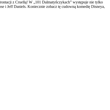
frontacji z Cruellą! W „101 Dalmatyńczykach” występuje nie tylko
lose i Jeff Daniels. Koniecznie zobacz tę cudowną komedię Disneya,