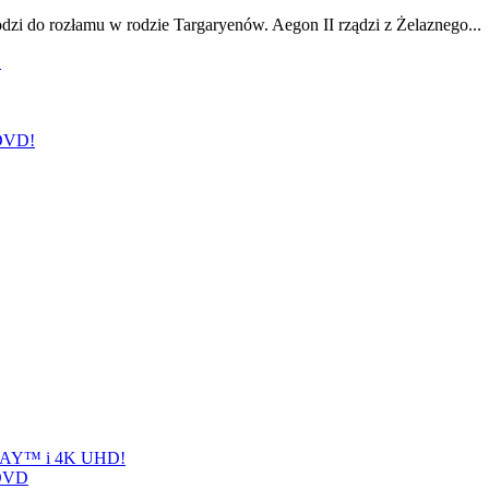
odzi do rozłamu w rodzie Targaryenów. Aegon II rządzi z Żelaznego...
!
 DVD!
-RAY™ i 4K UHD!
 DVD