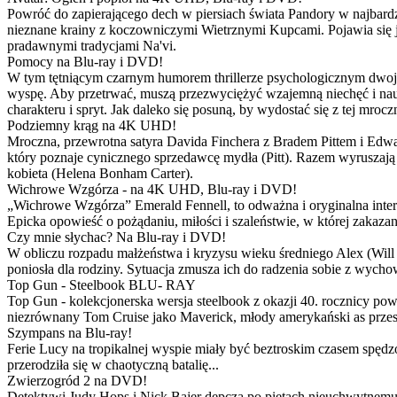
Powróć do zapierającego dech w piersiach świata Pandory w najbardzie
nieznane krainy z koczowniczymi Wietrznymi Kupcami. Pojawia się 
pradawnymi tradycjami Na'vi.
Pomocy na Blu-ray i DVD!
W tym tętniącym czarnym humorem thrillerze psychologicznym dwoje
wyspę. Aby przetrwać, muszą przezwyciężyć wzajemną niechęć i naucz
charakteru i spryt. Jak daleko się posuną, by wydostać się z tej mrocz
Podziemny krąg na 4K UHD!
Mroczna, przewrotna satyra Davida Finchera z Bradem Pittem i Ed
który poznaje cynicznego sprzedawcę mydła (Pitt). Razem wyruszają n
kobieta (Helena Bonham Carter).
Wichrowe Wzgórza - na 4K UHD, Blu-ray i DVD!
„Wichrowe Wzgórza” Emerald Fennell, to odważna i oryginalna interpr
Epicka opowieść o pożądaniu, miłości i szaleństwie, w której zakaza
Czy mnie słychac? Na Blu-ray i DVD!
W obliczu rozpadu małżeństwa i kryzysu wieku średniego Alex (Will 
poniosła dla rodziny. Sytuacja zmusza ich do radzenia sobie z wych
Top Gun - Steelbook BLU- RAY
Top Gun - kolekcjonerska wersja steelbook z okazji 40. rocznicy po
niezrównany Tom Cruise jako Maverick, młody amerykański as przestw
Szympans na Blu-ray!
Ferie Lucy na tropikalnej wyspie miały być beztroskim czasem spędz
przerodziła się w chaotyczną batalię...
Zwierzogród 2 na DVD!
Detektywi Judy Hops i Nick Bajer depczą po piętach nieuchwytnemu