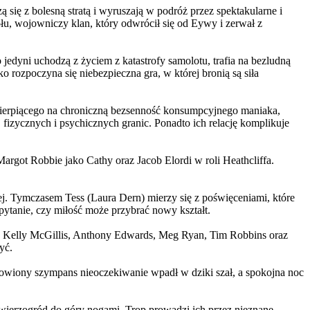
 się z bolesną stratą i wyruszają w podróż przez spektakularne i
, wojowniczy klan, który odwrócił się od Eywy i zerwał z
yni uchodzą z życiem z katastrofy samolotu, trafia na bezludną
rozpoczyna się niebezpieczna gra, w której bronią są siła
ierpiącego na chroniczną bezsenność konsumpcyjnego maniaka,
 fizycznych i psychicznych granic. Ponadto ich relację komplikuje
argot Robbie jako Cathy oraz Jacob Elordi w roli Heathcliffa.
ej. Tymczasem Tess (Laura Dern) mierzy się z poświęceniami, które
ytanie, czy miłość może przybrać nowy kształt.
er, Kelly McGillis, Anthony Edwards, Meg Ryan, Tim Robbins oraz
yć.
omowiony szympans nieoczekiwanie wpadł w dziki szał, a spokojna noc
ierzogród do góry nogami. Trop prowadzi ich przez nieznane