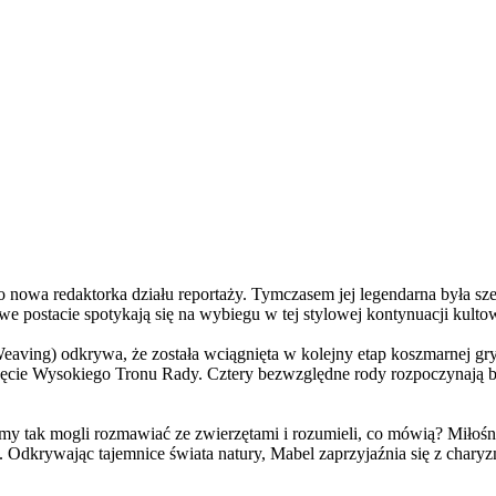
a redaktorka działu reportaży. Tymczasem jej legendarna była szefo
e postacie spotykają się na wybiegu w tej stylowej kontynuacji kulto
ving) odkrywa, że została wciągnięta w kolejny etap koszmarnej gry
 objęcie Wysokiego Tronu Rady. Cztery bezwzględne rody rozpoczynają 
 tak mogli rozmawiać ze zwierzętami i rozumieli, co mówią? Miłośni
. Odkrywając tajemnice świata natury, Mabel zaprzyjaźnia się z char