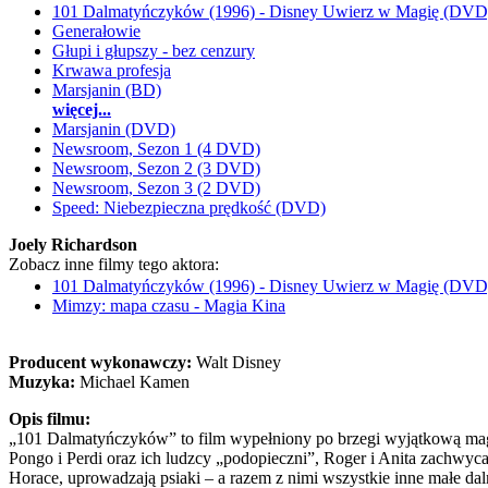
101 Dalmatyńczyków (1996) - Disney Uwierz w Magię (DVD
Generałowie
Głupi i głupszy - bez cenzury
Krwawa profesja
Marsjanin (BD)
więcej...
Marsjanin (DVD)
Newsroom, Sezon 1 (4 DVD)
Newsroom, Sezon 2 (3 DVD)
Newsroom, Sezon 3 (2 DVD)
Speed: Niebezpieczna prędkość (DVD)
Joely Richardson
Zobacz inne filmy tego aktora:
101 Dalmatyńczyków (1996) - Disney Uwierz w Magię (DVD
Mimzy: mapa czasu - Magia Kina
Producent wykonawczy:
Walt Disney
Muzyka:
Michael Kamen
Opis filmu:
„101 Dalmatyńczyków” to film wypełniony po brzegi wyjątkową ma
Pongo i Perdi oraz ich ludzcy „podopieczni”, Roger i Anita zachwyca
Horace, uprowadzają psiaki – a razem z nimi wszystkie inne małe da