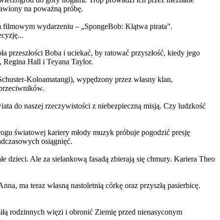
ystawiony na poważną próbę.
m filmowym wydarzeniu – „SpongeBob: Klątwa pirata”.
yzję...
a przeszłości Boba i uciekać, by ratować przyszłość, kiedy jego
 Regina Hall i Teyana Taylor.
us Schuster-Koloamatangi), wypędzony przez własny klan,
 przeciwników.
ata do naszej rzeczywistości z niebezpieczną misją. Czy ludzkość
rogu światowej kariery młody muzyk próbuje pogodzić presję
nadczasowych osiągnięć.
 dzieci. Ale za sielankową fasadą zbierają się chmury. Kariera Theo
ma teraz własną nastoletnią córkę oraz przyszłą pasierbicę.
iłą rodzinnych więzi i obronić Ziemię przed nienasyconym