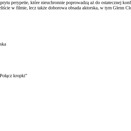
prytu perypetie, które nieuchronnie poprowadzą aż do ostatecznej kon
eliście w filmie, lecz także doborowa obsada aktorska, w tym Glenn C
eska
Połącz kropki”