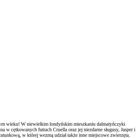
dym wieku! W niewielkim londyńskim mieszkaniu dalmatyńczyki
a w cętkowanych futrach Cruella oraz jej niezdarne sługusy, Jasper i
ratunkową, w której wezmą udział także inne miejscowe zwierzęta.