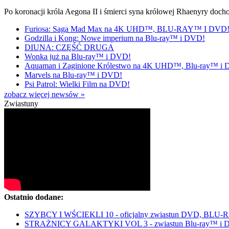
Po koronacji króla Aegona II i śmierci syna królowej Rhaenyry doch
Furiosa: Saga Mad Max na 4K UHD™, BLU-RAY™ I DVD
Godzilla i Kong: Nowe imperium na Blu-ray™ i DVD!
DIUNA: CZĘŚĆ DRUGA
Wonka już na Blu-ray™ i DVD!
Aquaman i Zaginione Królestwo na 4K UHD™, Blu-ray™ i
Marvels na Blu-ray™ i DVD!
Psi Patrol: Wielki Film na DVD!
zobacz więcej newsów »
Zwiastuny
Ostatnio dodane:
SZYBCY I WŚCIEKLI 10 - oficjalny zwiastun DVD, BLU
STRAŻNICY GALAKTYKI VOL 3 - zwiastun Blu-ray™ i