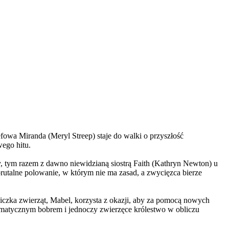
wa Miranda (Meryl Streep) staje do walki o przyszłość
wego hitu.
, tym razem z dawno niewidzianą siostrą Faith (Kathryn Newton) u
brutalne polowanie, w którym nie ma zasad, a zwycięzca bierze
czka zwierząt, Mabel, korzysta z okazji, aby za pomocą nowych
yzmatycznym bobrem i jednoczy zwierzęce królestwo w obliczu