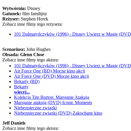
Wytwórnia:
Disney
Gatunek:
film familijny
Reżyser:
Stephen Herek
Zobacz inne filmy tego reżysera:
101 Dalmatyńczyków (1996) - Disney Uwierz w Magię (DVD
Scenariusz:
John Hughes
Obsada:
Glenn Close
Zobacz inne filmy tego aktora:
101 Dalmatyńczyków (1996) - Disney Uwierz w Magię (DVD
Air Force One (BD) Mocne kino akcji
Air Force One (DVD) Mocne kino akcji
Bekarty (BD)
Bękarty
więcej...
Kolekcja Tim Burton: Marsjanie Atakują
Marsjanie atakują (DVD) Iconic Moments
Niebezpieczne związki
Niebezpieczne związki (DVD) Zakochane kino
Jeff Daniels
Zobacz inne filmy tego aktora: