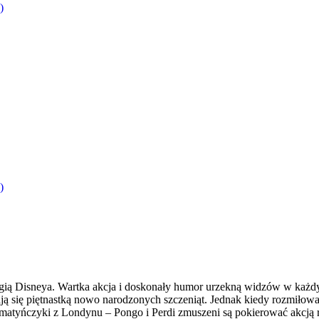
)
)
gią Disneya. Wartka akcja i doskonały humor urzekną widzów w każ
ją się piętnastką nowo narodzonych szczeniąt. Jednak kiedy rozmiłowan
lmatyńczyki z Londynu – Pongo i Perdi zmuszeni są pokierować akcją 