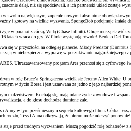
 znacznie dalej, niż się spodziewali, a ich partnerski układ zostaje w
życia w swoim największym, zupełnie nowym i absolutnie obowiązkowy
ażny i gotowy na wielkie wyzwania, SpongeBob podejmuje śmiałą dec
yje w paranoi z córką, Willą (Chase Infiniti). Oboje muszą stawić czoł
16 latach wraca do gry. W filmie występują również Benicio Del Toro,
grywa się w przyszłości na odległej planecie. Młody Predator (Dimitri
 ruszają w niebezpieczną wyprawę w poszukiwaniu najgroźniejszego z
: ARES. Ultrazaawansowany program Ares przenosi się z cyfrowego świ
rym w rolę Bruce’a Springsteena wcielił się Jeremy Allen White. U p
rotnym w życiu Bossa i jest uznawana za jedno z jego najbardziej po
jnym małżeństwem. Kochają się, mają udane życie zawodowe i wspaniałe
ywalizacja, a do głosu dochodzą tłumione żale.
 w tym prześmiesznym sequelu kultowego filmu. Córka Tess, Anna, 
h rodzin, Tess i Anna odkrywają, że piorun może uderzyć ponownie!
la staje przed trudnym wyzwaniem. Muszą pogodzić rolę bohaterów z s