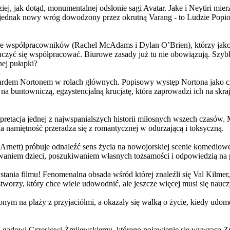
j, jak dotąd, monumentalnej odsłonie sagi Avatar. Jake i Neytiri mierzą
jednak nowy wróg dowodzony przez okrutną Varang - to Ludzie Popiołu
 współpracowników (Rachel McAdams i Dylan O’Brien), którzy jako jed
yć się współpracować. Biurowe zasady już tu nie obowiązują. Szybko 
nej pułapki?
wardem Nortonem w rolach głównych. Popisowy występ Nortona jako c
a buntowniczą, egzystencjalną krucjatę, która zaprowadzi ich na skraj
etacja jednej z najwspanialszych historii miłosnych wszech czasów. M
na namiętność przeradza się z romantycznej w odurzającą i toksyczną.
Arnett) próbuje odnaleźć sens życia na nowojorskiej scenie komediow
owaniem dzieci, poszukiwaniem własnych tożsamości i odpowiedzią na p
wstania filmu! Fenomenalna obsada wśród której znaleźli się Val Kilm
orzy, który chce wiele udowodnić, ale jeszcze więcej musi się naucz
onym na plaży z przyjaciółmi, a okazały się walką o życie, kiedy ud
 gadowi Grzesiowi Żmijewskiemu, którego pojawienie się wywraca Zw