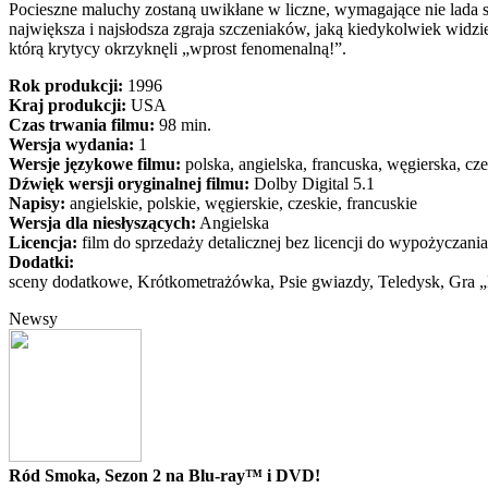
Pocieszne maluchy zostaną uwikłane w liczne, wymagające nie lada s
największa i najsłodsza zgraja szczeniaków, jaką kiedykolwiek widzi
którą krytycy okrzyknęli „wprost fenomenalną!”.
Rok produkcji:
1996
Kraj produkcji:
USA
Czas trwania filmu:
98 min.
Wersja wydania:
1
Wersje językowe filmu:
polska, angielska, francuska, węgierska, cz
Dźwięk wersji oryginalnej filmu:
Dolby Digital 5.1
Napisy:
angielskie, polskie, węgierskie, czeskie, francuskie
Wersja dla niesłyszących:
Angielska
Licencja:
film do sprzedaży detalicznej bez licencji do wypożyczania
Dodatki:
sceny dodatkowe, Krótkometrażówka, Psie gwiazdy, Teledysk, Gra „
Newsy
Ród Smoka, Sezon 2 na Blu-ray™ i DVD!