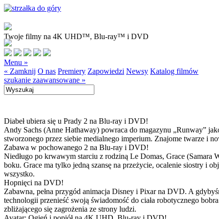
Twoje filmy na 4K UHD™, Blu-ray™ i DVD
Menu »
« Zamknij
O nas
Premiery
Zapowiedzi
Newsy
Katalog filmów
szukanie zaawansowane »
Diabeł ubiera się u Prady 2 na Blu-ray i DVD!
Andy Sachs (Anne Hathaway) powraca do magazynu „Runway” jako now
stworzonego przez siebie medialnego imperium. Znajome twarze i now
Zabawa w pochowanego 2 na Blu-ray i DVD!
Niedługo po krwawym starciu z rodziną Le Domas, Grace (Samara Wea
boku. Grace ma tylko jedną szansę na przeżycie, ocalenie siostry i
wszystko.
Hopnięci na DVD!
Zabawna, pełna przygód animacja Disney i Pixar na DVD. A gdybyśmy
technologii przenieść swoją świadomość do ciała robotycznego bobra
zbliżającego się zagrożenia ze strony ludzi.
Avatar: Ogień i popiół na 4K UHD, Blu-ray i DVD!